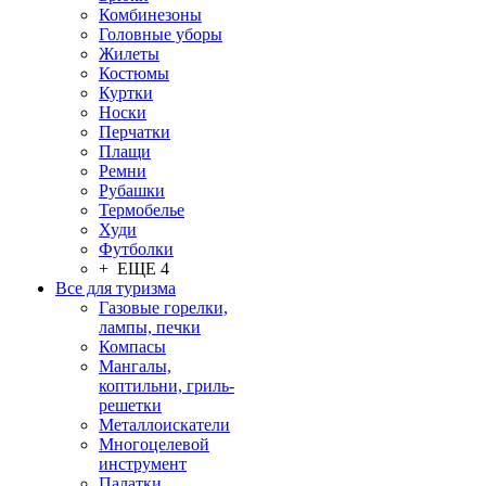
Комбинезоны
Головные уборы
Жилеты
Костюмы
Куртки
Носки
Перчатки
Плащи
Ремни
Рубашки
Термобелье
Худи
Футболки
+ ЕЩЕ 4
Все для туризма
Газовые горелки,
лампы, печки
Компасы
Мангалы,
коптильни, гриль-
решетки
Металлоискатели
Многоцелевой
инструмент
Палатки