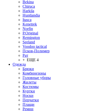
Bekina
Chiruсa
Harkila
Huntlandia
Itasca
Kenetrek
Norfin
P.Original
Remington
Seeland
Voodoo tactical
Псков-Полимер
Рат
+ ЕЩЕ 4
Одежда
Брюки
Комбинезоны
Головные уборы
Жилеты
Костюмы
Куртки
Носки
Перчатки
Плащи
Ремни