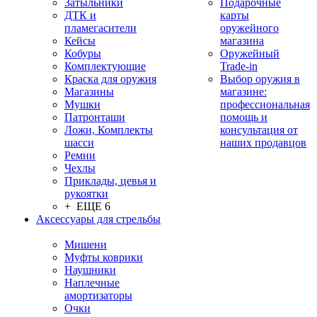
Затыльники
Подарочные
ДТК и
карты
пламегасители
оружейного
Кейсы
магазина
Кобуры
Оружейный
Комплектующие
Trade-in
Краска для оружия
Выбор оружия в
Магазины
магазине:
Мушки
профессиональная
Патронташи
помощь и
Ложи, Комплекты
консультация от
шасси
наших продавцов
Ремни
Чехлы
Приклады, цевья и
рукоятки
+ ЕЩЕ 6
Аксессуары для стрельбы
Мишени
Муфты коврики
Наушники
Наплечные
амортизаторы
Очки