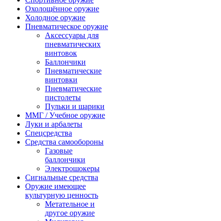
Охолощённое оружие
Холодное оружие
Пневматическое оружие
Аксессуары для
пневматических
винтовок
Баллончики
Пневматические
винтовки
Пневматические
пистолеты
Пульки и шарики
ММГ / Учебное оружие
Луки и арбалеты
Спецсредства
Средства самообороны
Газовые
баллончики
Электрошокеры
Сигнальные средства
Оружие имеющее
культурную ценность
Метательное и
другое оружие