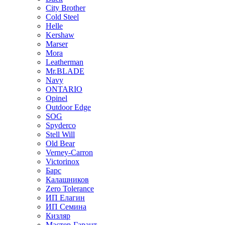
City Brother
Cold Steel
Helle
Kershaw
Marser
Mora
Leatherman
Mr.BLADE
Navy
ONTARIO
Opinel
Outdoor Edge
SOG
Spyderco
Stell Will
Old Bear
Verney-Carron
Victorinox
Барс
Калашников
Zero Tolerance
ИП Елагин
ИП Семина
Кизляр
Мастер-Гарант