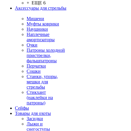
+ ЕЩЕ 6
Аксессуары для стрельбы
Мишени
Муфты коврики
Наушники
Наплечные
амортизаторы
Очки
Патроны холодной
пристрелки,
фальшпатроны
Перчатки
Сошки
Станки, упоры,
мешки для
стрельбы
Стикхант
(наклейки на
патроны)
Сейфы
Товары для охоты
Засидки
Лыжи и
снегоступы