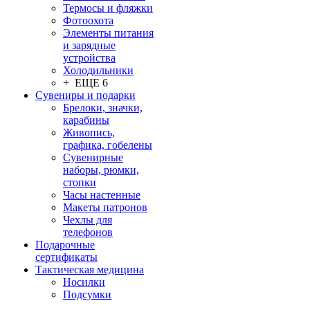
Термосы и фляжки
Фотоохота
Элементы питания
и зарядные
устройства
Холодильники
+ ЕЩЕ 6
Сувениры и подарки
Брелоки, значки,
карабины
Живопись,
графика, гобелены
Сувенирные
наборы, рюмки,
стопки
Часы настенные
Макеты патронов
Чехлы для
телефонов
Подарочные
сертификаты
Тактическая медицина
Носилки
Подсумки