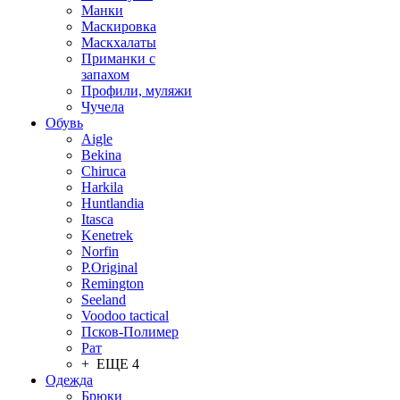
Манки
Маскировка
Маскхалаты
Приманки с
запахом
Профили, муляжи
Чучела
Обувь
Aigle
Bekina
Chiruсa
Harkila
Huntlandia
Itasca
Kenetrek
Norfin
P.Original
Remington
Seeland
Voodoo tactical
Псков-Полимер
Рат
+ ЕЩЕ 4
Одежда
Брюки