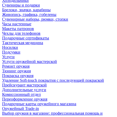
Холодильники
Сувениры и подарки
Брелоки, значки, карабины
Живопись, графика, гобелены
Сувенирные наборы, рюмки, стопки
Часы настенные
Макеты патронов
Чехлы для телефонов
Подарочные сертификаты
Тактическая медицина
Носилки
Подсумки
Услуги
Услуги оружейной мастерской
Ремонт оружия
Тюнинг оружия
Покраска оружия
Удаление Soft-touch покрытия с последующей покраской
Прейскурант мастерской
Дополнительные услуги
Комиссионный отдел
Переоформление оружия
Подарочные карты оружейного магазина
Оружейный Trade-in
Выбор оружия в магазине: профессиональная помощь и