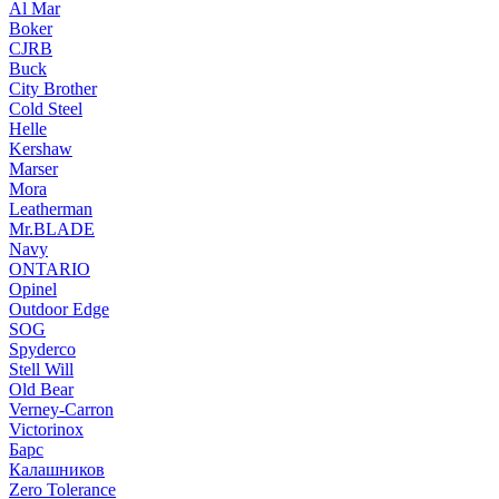
Al Mar
Boker
CJRB
Buck
City Brother
Cold Steel
Helle
Kershaw
Marser
Mora
Leatherman
Mr.BLADE
Navy
ONTARIO
Opinel
Outdoor Edge
SOG
Spyderco
Stell Will
Old Bear
Verney-Carron
Victorinox
Барс
Калашников
Zero Tolerance