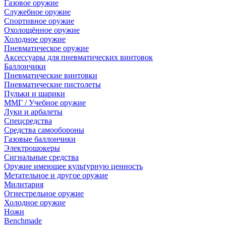
Газовое оружие
Служебное оружие
Спортивное оружие
Охолощённое оружие
Холодное оружие
Пневматическое оружие
Аксессуары для пневматических винтовок
Баллончики
Пневматические винтовки
Пневматические пистолеты
Пульки и шарики
ММГ / Учебное оружие
Луки и арбалеты
Спецсредства
Средства самообороны
Газовые баллончики
Электрошокеры
Сигнальные средства
Оружие имеющее культурную ценность
Метательное и другое оружие
Милитария
Огнестрельное оружие
Холодное оружие
Ножи
Benchmade