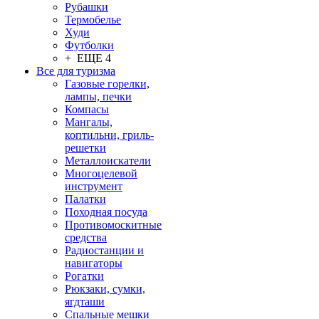
Рубашки
Термобелье
Худи
Футболки
+ ЕЩЕ 4
Все для туризма
Газовые горелки,
лампы, печки
Компасы
Мангалы,
коптильни, гриль-
решетки
Металлоискатели
Многоцелевой
инструмент
Палатки
Походная посуда
Противомоскитные
средства
Радиостанции и
навигаторы
Рогатки
Рюкзаки, сумки,
ягдташи
Спальные мешки