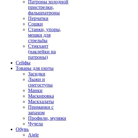
Патроны холодной
пристрелки,
фальшпатроны
Перчатки
Сошки
Станки, упоры,
мешки для
стрельбы
Стикхант
(наклейки на
патроны)
Сейфы
Товары для охоты
Засидки
Лыжи и
снегоступы
Манки
Маскировка
Маскхалаты
Приманки с
запахом
Профили, муляжи
Чучела
Обувь
Aigle