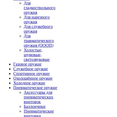
Для
гладкоствольного
оружия
Для нарезного
оружия
Для служебного
оружия
Для
травматического
оружия (ОООП)
Холостые,
шумовые,
светозвуковые
Газовое оружие
Служебное оружие
Спортивное оружие
Охолощённое оружие
Холодное оружие
Пневматическое оружие
Аксессуары для
пневматических
винтовок
Баллончики
Пневматические
винтовки