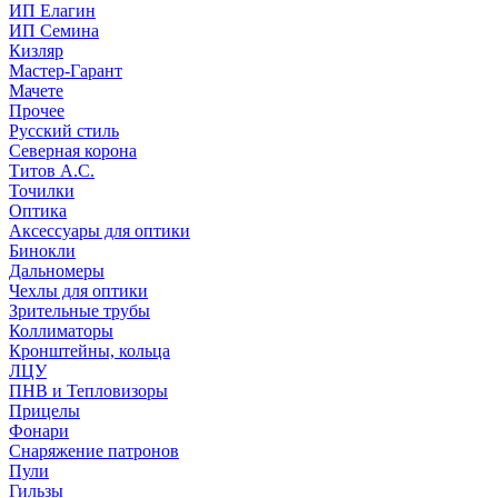
ИП Елагин
ИП Семина
Кизляр
Мастер-Гарант
Мачете
Прочее
Русский стиль
Северная корона
Титов А.С.
Точилки
Оптика
Аксессуары для оптики
Бинокли
Дальномеры
Чехлы для оптики
Зрительные трубы
Коллиматоры
Кронштейны, кольца
ЛЦУ
ПНВ и Тепловизоры
Прицелы
Фонари
Снаряжение патронов
Пули
Гильзы