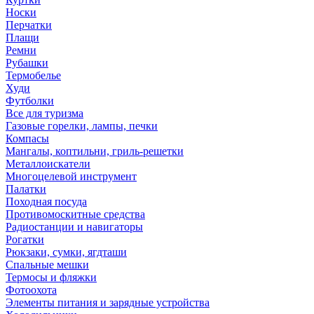
Носки
Перчатки
Плащи
Ремни
Рубашки
Термобелье
Худи
Футболки
Все для туризма
Газовые горелки, лампы, печки
Компасы
Мангалы, коптильни, гриль-решетки
Металлоискатели
Многоцелевой инструмент
Палатки
Походная посуда
Противомоскитные средства
Радиостанции и навигаторы
Рогатки
Рюкзаки, сумки, ягдташи
Спальные мешки
Термосы и фляжки
Фотоохота
Элементы питания и зарядные устройства