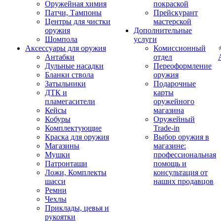
Оружейная химия
покраской
Патчи, Тампоны
Прейскурант
Центры для чистки
мастерской
оружия
Дополнительные
Шомпола
услуги
Аксессуары для оружия
Комиссионный
Антабки
отдел
Дульные насадки
Переоформление
Бланки ствола
оружия
Затыльники
Подарочные
ДТК и
карты
пламегасители
оружейного
Кейсы
магазина
Кобуры
Оружейный
Комплектующие
Trade-in
Краска для оружия
Выбор оружия в
Магазины
магазине:
Мушки
профессиональная
Патронташи
помощь и
Ложи, Комплекты
консультация от
шасси
наших продавцов
Ремни
Чехлы
Приклады, цевья и
рукоятки