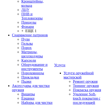
Кронштейны,
кольца
ЛЦУ
ПНВ и
Тепловизоры
Прицелы
Фонари
+ ЕЩЕ 1
Снаряжение патронов
Пули
Гильзы
Порох
Матрицы,
шеллхолдеры
Капсюли
Оборудование и
Услуги
инструменты
Пороховницы
Услуги оружейной
Прокладки
мастерской
Пыжи
Ремонт оружия
Аксессуары для чистки
Тюнинг оружия
оружия
Покраска оружия
Вишеры
Удаление Soft-
Ёршики
touch покрытия с
Наборы для чистки
последующей