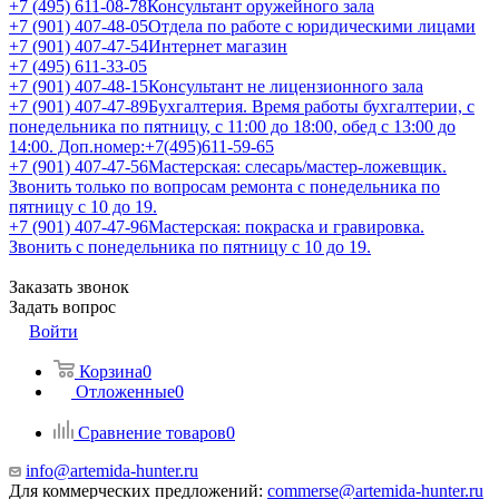
+7 (495) 611-08-78
Консультант оружейного зала
+7 (901) 407-48-05
Отдела по работе с юридическими лицами
+7 (901) 407-47-54
Интернет магазин
+7 (495) 611-33-05
+7 (901) 407-48-15
Консультант не лицензионного зала
+7 (901) 407-47-89
Бухгалтерия. Время работы бухгалтерии, с
понедельника по пятницу, с 11:00 до 18:00, обед с 13:00 до
14:00. Доп.номер:+7(495)611-59-65
+7 (901) 407-47-56
Мастерская: слесарь/мастер-ложевщик.
Звонить только по вопросам ремонта с понедельника по
пятницу с 10 до 19.
+7 (901) 407-47-96
Мастерская: покраска и гравировка.
Звонить с понедельника по пятницу с 10 до 19.
Заказать звонок
Задать вопрос
Войти
Корзина
0
Отложенные
0
Сравнение товаров
0
info@artemida-hunter.ru
Для коммерческих предложений:
commerse@artemida-hunter.ru