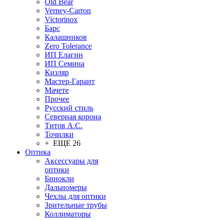
Old Bear
Verney-Carron
Victorinox
Барс
Калашников
Zero Tolerance
ИП Елагин
ИП Семина
Кизляр
Мастер-Гарант
Мачете
Прочее
Русский стиль
Северная корона
Титов А.С.
Точилки
+ ЕЩЕ 26
Оптика
Аксессуары для
оптики
Бинокли
Дальномеры
Чехлы для оптики
Зрительные трубы
Коллиматоры