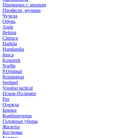
Приманки с запахом
Профили, муляжи
Чучела
Обувь
Aigle
Bekina
Chiruсa
Harkila
Huntlandia
Itasca
Kenetrek
Norfin
P.Original
Remington
Seeland
Voodoo tactical
Псков-Полимер
Рат
Одежда
Брюки
Комбинезоны
Головные уборы
Жилеты
Костюмы
Куртки