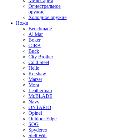
Милитария
Огнестрельное
оружие
Холодное оружие
Ножи
Benchmade
Al Mar
Boker
CJRB
Buck
City Brother
Cold Steel
Helle
Kershaw
Marser
Mora
Leatherman
Mr.BLADE
Navy
ONTARIO
Opinel
Outdoor Edge
SOG
Spyderco
Stell Will