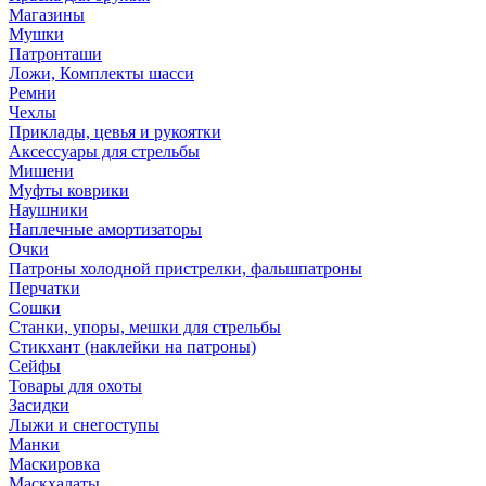
Магазины
Мушки
Патронташи
Ложи, Комплекты шасси
Ремни
Чехлы
Приклады, цевья и рукоятки
Аксессуары для стрельбы
Мишени
Муфты коврики
Наушники
Наплечные амортизаторы
Очки
Патроны холодной пристрелки, фальшпатроны
Перчатки
Сошки
Станки, упоры, мешки для стрельбы
Стикхант (наклейки на патроны)
Сейфы
Товары для охоты
Засидки
Лыжи и снегоступы
Манки
Маскировка
Маскхалаты