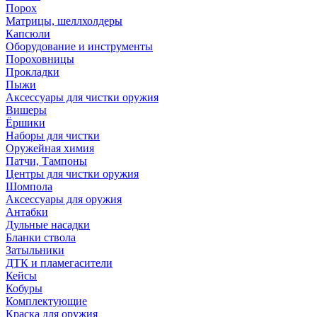
Порох
Матрицы, шеллхолдеры
Капсюли
Оборудование и инструменты
Пороховницы
Прокладки
Пыжи
Аксессуары для чистки оружия
Вишеры
Ёршики
Наборы для чистки
Оружейная химия
Патчи, Тампоны
Центры для чистки оружия
Шомпола
Аксессуары для оружия
Антабки
Дульные насадки
Бланки ствола
Затыльники
ДТК и пламегасители
Кейсы
Кобуры
Комплектующие
Краска для оружия