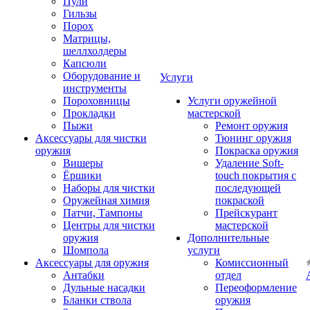
Пули
Гильзы
Порох
Матрицы,
шеллхолдеры
Капсюли
Оборудование и
Услуги
инструменты
Пороховницы
Услуги оружейной
Прокладки
мастерской
Пыжи
Ремонт оружия
Аксессуары для чистки
Тюнинг оружия
оружия
Покраска оружия
Вишеры
Удаление Soft-
Ёршики
touch покрытия с
Наборы для чистки
последующей
Оружейная химия
покраской
Патчи, Тампоны
Прейскурант
Центры для чистки
мастерской
оружия
Дополнительные
Шомпола
услуги
Аксессуары для оружия
Комиссионный
Антабки
отдел
Дульные насадки
Переоформление
Бланки ствола
оружия