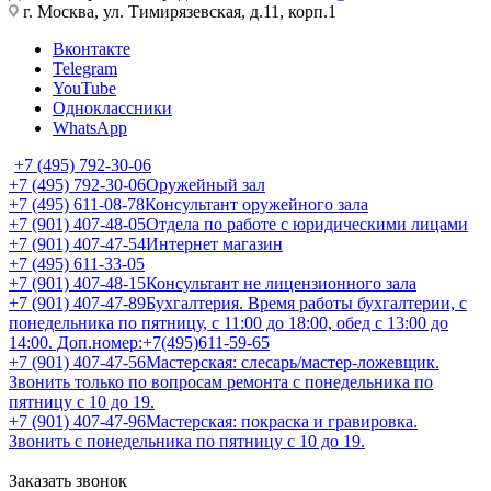
г. Москва, ул. Тимирязевская, д.11, корп.1
Вконтакте
Telegram
YouTube
Одноклассники
WhatsApp
+7 (495) 792-30-06
+7 (495) 792-30-06
Оружейный зал
+7 (495) 611-08-78
Консультант оружейного зала
+7 (901) 407-48-05
Отдела по работе с юридическими лицами
+7 (901) 407-47-54
Интернет магазин
+7 (495) 611-33-05
+7 (901) 407-48-15
Консультант не лицензионного зала
+7 (901) 407-47-89
Бухгалтерия. Время работы бухгалтерии, с
понедельника по пятницу, с 11:00 до 18:00, обед с 13:00 до
14:00. Доп.номер:+7(495)611-59-65
+7 (901) 407-47-56
Мастерская: слесарь/мастер-ложевщик.
Звонить только по вопросам ремонта с понедельника по
пятницу с 10 до 19.
+7 (901) 407-47-96
Мастерская: покраска и гравировка.
Звонить с понедельника по пятницу с 10 до 19.
Заказать звонок