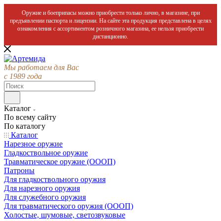
Оружие и боеприпасы можно приобрести только лично, в магазине, при
предъявлении паспорта и лицензии. На сайте эта продукция представлена в целях
ознакомления с ассортиментом розничного магазина, ее нельзя приобрести
дистанционно.
Мы работаем для Вас
с 1989 года
Каталог
По всему сайту
По каталогу
Каталог
Нарезное оружие
Гладкоствольное оружие
Травматическое оружие (ОООП)
Патроны
Для гладкоствольного оружия
Для нарезного оружия
Для служебного оружия
Для травматического оружия (ОООП)
Холостые, шумовые, светозвуковые