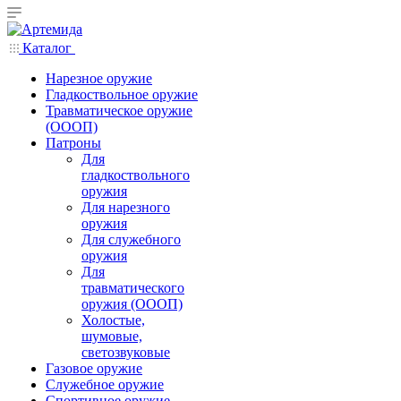
Каталог
Нарезное оружие
Гладкоствольное оружие
Травматическое оружие
(ОООП)
Патроны
Для
гладкоствольного
оружия
Для нарезного
оружия
Для служебного
оружия
Для
травматического
оружия (ОООП)
Холостые,
шумовые,
светозвуковые
Газовое оружие
Служебное оружие
Спортивное оружие