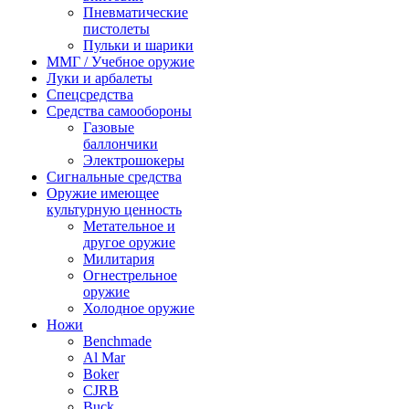
Пневматические
пистолеты
Пульки и шарики
ММГ / Учебное оружие
Луки и арбалеты
Спецсредства
Средства самообороны
Газовые
баллончики
Электрошокеры
Сигнальные средства
Оружие имеющее
культурную ценность
Метательное и
другое оружие
Милитария
Огнестрельное
оружие
Холодное оружие
Ножи
Benchmade
Al Mar
Boker
CJRB
Buck