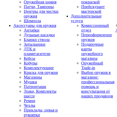
Оружейная химия
покраской
Патчи, Тампоны
Прейскурант
Центры для чистки
мастерской
оружия
Дополнительные
Шомпола
услуги
Аксессуары для оружия
Комиссионный
Антабки
отдел
Дульные насадки
Переоформление
Бланки ствола
оружия
Затыльники
Подарочные
ДТК и
карты
пламегасители
оружейного
Кейсы
магазина
Кобуры
Оружейный
Комплектующие
Trade-in
Краска для оружия
Выбор оружия в
Магазины
магазине:
Мушки
профессиональная
Патронташи
помощь и
Ложи, Комплекты
консультация от
шасси
наших продавцов
Ремни
Чехлы
Приклады, цевья и
рукоятки