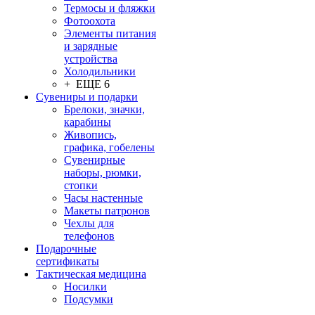
Термосы и фляжки
Фотоохота
Элементы питания
и зарядные
устройства
Холодильники
+ ЕЩЕ 6
Сувениры и подарки
Брелоки, значки,
карабины
Живопись,
графика, гобелены
Сувенирные
наборы, рюмки,
стопки
Часы настенные
Макеты патронов
Чехлы для
телефонов
Подарочные
сертификаты
Тактическая медицина
Носилки
Подсумки