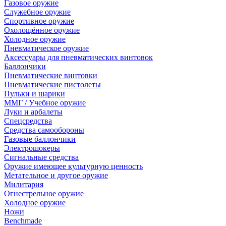
Газовое оружие
Служебное оружие
Спортивное оружие
Охолощённое оружие
Холодное оружие
Пневматическое оружие
Аксессуары для пневматических винтовок
Баллончики
Пневматические винтовки
Пневматические пистолеты
Пульки и шарики
ММГ / Учебное оружие
Луки и арбалеты
Спецсредства
Средства самообороны
Газовые баллончики
Электрошокеры
Сигнальные средства
Оружие имеющее культурную ценность
Метательное и другое оружие
Милитария
Огнестрельное оружие
Холодное оружие
Ножи
Benchmade