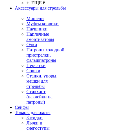
+ ЕЩЕ 6
Аксессуары для стрельбы
Мишени
Муфты коврики
Наушники
Наплечные
амортизаторы
Очки
Патроны холодной
пристрелки,
фальшпатроны
Перчатки
Сошки
Станки, упоры,
мешки для
стрельбы
Стикхант
(наклейки на
патроны)
Сейфы
Товары для охоты
Засидки
Лыжи и
снегоступы