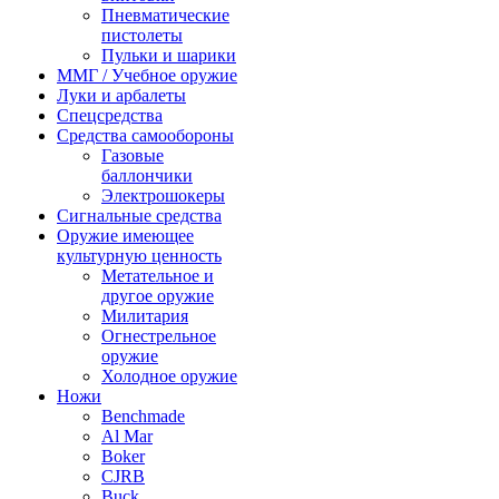
Пневматические
пистолеты
Пульки и шарики
ММГ / Учебное оружие
Луки и арбалеты
Спецсредства
Средства самообороны
Газовые
баллончики
Электрошокеры
Сигнальные средства
Оружие имеющее
культурную ценность
Метательное и
другое оружие
Милитария
Огнестрельное
оружие
Холодное оружие
Ножи
Benchmade
Al Mar
Boker
CJRB
Buck