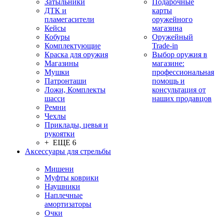
Затыльники
Подарочные
ДТК и
карты
пламегасители
оружейного
Кейсы
магазина
Кобуры
Оружейный
Комплектующие
Trade-in
Краска для оружия
Выбор оружия в
Магазины
магазине:
Мушки
профессиональная
Патронташи
помощь и
Ложи, Комплекты
консультация от
шасси
наших продавцов
Ремни
Чехлы
Приклады, цевья и
рукоятки
+ ЕЩЕ 6
Аксессуары для стрельбы
Мишени
Муфты коврики
Наушники
Наплечные
амортизаторы
Очки