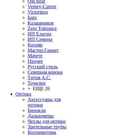
Old Bear
Verney-Carron
Victorinox
Барс
Калашников
Zero Tolerance
ИП Елагин
ИП Семина
Кизляр
Мастер-Гарант
Мачете
Прочее
Русский стиль
Северная корона
Титов А.С.
Точилки
+ ЕЩЕ 26
Оптика
Аксессуары для
оптики
Бинокли
Дальномеры
Чехлы для оптики
Зрительные трубы
Коллиматоры