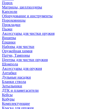
Порох
Матрицы, шеллхолдеры
Капсюли
Оборудование и инструменты
Пороховницы
Прокладки
Пыжи
Аксессуары для чистки оружия
Вишеры
Ёршики
Наборы для чистки
Оружейная химия
Патчи, Тампоны
Центры для чистки оружия
Шомпола
Аксессуары для оружия
Антабки
Дульные насадки
Бланки ствола
Затыльники
ДТК и пламегасители
Кейсы
Кобуры
Комплектующие
Краска для оружия