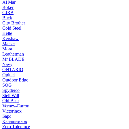
Al Mar
Boker
CJRB
Buck
City Brother
Cold Steel
Helle
Kershaw
Marser
Mora
Leatherman
Mr.BLADE
Navy
ONTARIO
Opinel
Outdoor Edge
SOG
Spyderco
Stell Will
Old Bear
Verney-Carron
Victorinox
Барс
Калашников
Zero Tolerance