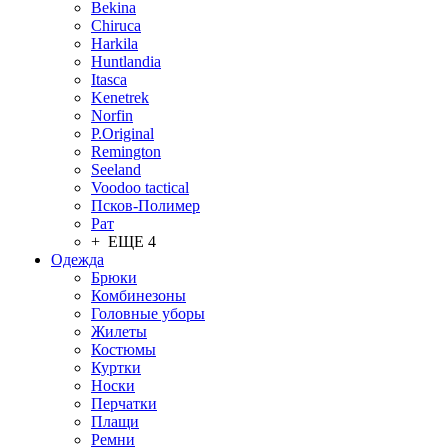
Bekina
Chiruсa
Harkila
Huntlandia
Itasca
Kenetrek
Norfin
P.Original
Remington
Seeland
Voodoo tactical
Псков-Полимер
Рат
+ ЕЩЕ 4
Одежда
Брюки
Комбинезоны
Головные уборы
Жилеты
Костюмы
Куртки
Носки
Перчатки
Плащи
Ремни