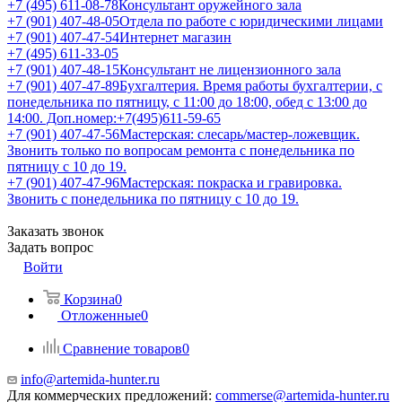
+7 (495) 611-08-78
Консультант оружейного зала
+7 (901) 407-48-05
Отдела по работе с юридическими лицами
+7 (901) 407-47-54
Интернет магазин
+7 (495) 611-33-05
+7 (901) 407-48-15
Консультант не лицензионного зала
+7 (901) 407-47-89
Бухгалтерия. Время работы бухгалтерии, с
понедельника по пятницу, с 11:00 до 18:00, обед с 13:00 до
14:00. Доп.номер:+7(495)611-59-65
+7 (901) 407-47-56
Мастерская: слесарь/мастер-ложевщик.
Звонить только по вопросам ремонта с понедельника по
пятницу с 10 до 19.
+7 (901) 407-47-96
Мастерская: покраска и гравировка.
Звонить с понедельника по пятницу с 10 до 19.
Заказать звонок
Задать вопрос
Войти
Корзина
0
Отложенные
0
Сравнение товаров
0
info@artemida-hunter.ru
Для коммерческих предложений:
commerse@artemida-hunter.ru