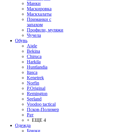
Манки
Маскировка
Маскхалаты
Приманки с
запахом
Профили, муляжи
Чучела
Обувь
Aigle
Bekina
Chiruсa
Harkila
Huntlandia
Itasca
Kenetrek
Norfin
P.Original
Remington
Seeland
Voodoo tactical
Псков-Полимер
Рат
+ ЕЩЕ 4
Одежда
Брюки