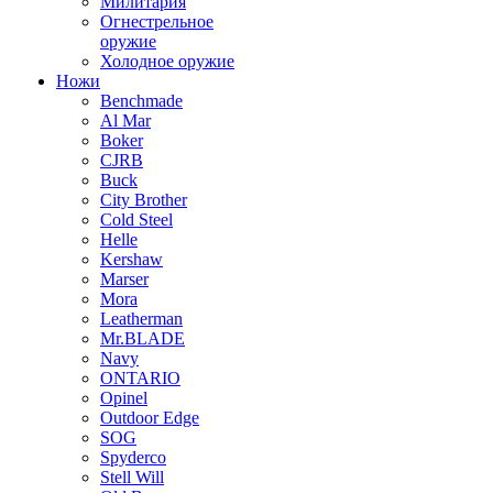
Милитария
Огнестрельное
оружие
Холодное оружие
Ножи
Benchmade
Al Mar
Boker
CJRB
Buck
City Brother
Cold Steel
Helle
Kershaw
Marser
Mora
Leatherman
Mr.BLADE
Navy
ONTARIO
Opinel
Outdoor Edge
SOG
Spyderco
Stell Will