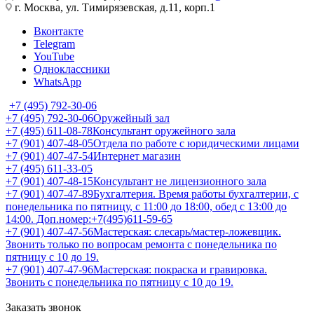
г. Москва, ул. Тимирязевская, д.11, корп.1
Вконтакте
Telegram
YouTube
Одноклассники
WhatsApp
+7 (495) 792-30-06
+7 (495) 792-30-06
Оружейный зал
+7 (495) 611-08-78
Консультант оружейного зала
+7 (901) 407-48-05
Отдела по работе с юридическими лицами
+7 (901) 407-47-54
Интернет магазин
+7 (495) 611-33-05
+7 (901) 407-48-15
Консультант не лицензионного зала
+7 (901) 407-47-89
Бухгалтерия. Время работы бухгалтерии, с
понедельника по пятницу, с 11:00 до 18:00, обед с 13:00 до
14:00. Доп.номер:+7(495)611-59-65
+7 (901) 407-47-56
Мастерская: слесарь/мастер-ложевщик.
Звонить только по вопросам ремонта с понедельника по
пятницу с 10 до 19.
+7 (901) 407-47-96
Мастерская: покраска и гравировка.
Звонить с понедельника по пятницу с 10 до 19.
Заказать звонок