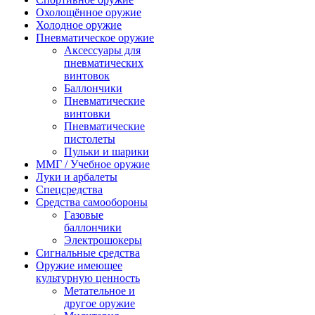
Охолощённое оружие
Холодное оружие
Пневматическое оружие
Аксессуары для
пневматических
винтовок
Баллончики
Пневматические
винтовки
Пневматические
пистолеты
Пульки и шарики
ММГ / Учебное оружие
Луки и арбалеты
Спецсредства
Средства самообороны
Газовые
баллончики
Электрошокеры
Сигнальные средства
Оружие имеющее
культурную ценность
Метательное и
другое оружие