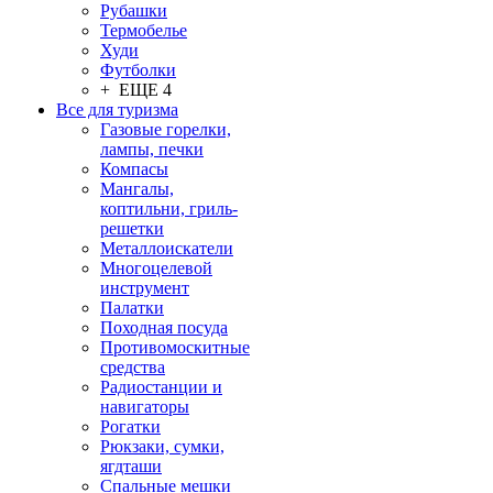
Рубашки
Термобелье
Худи
Футболки
+ ЕЩЕ 4
Все для туризма
Газовые горелки,
лампы, печки
Компасы
Мангалы,
коптильни, гриль-
решетки
Металлоискатели
Многоцелевой
инструмент
Палатки
Походная посуда
Противомоскитные
средства
Радиостанции и
навигаторы
Рогатки
Рюкзаки, сумки,
ягдташи
Спальные мешки