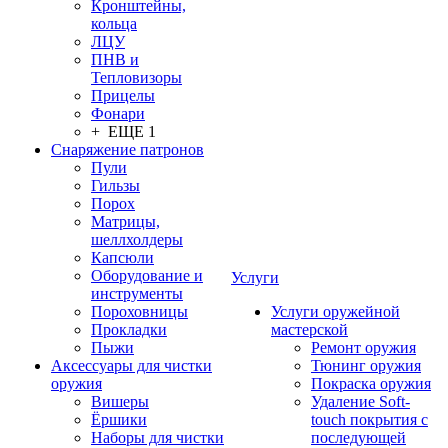
Кронштейны,
кольца
ЛЦУ
ПНВ и
Тепловизоры
Прицелы
Фонари
+ ЕЩЕ 1
Снаряжение патронов
Пули
Гильзы
Порох
Матрицы,
шеллхолдеры
Капсюли
Оборудование и
Услуги
инструменты
Пороховницы
Услуги оружейной
Прокладки
мастерской
Пыжи
Ремонт оружия
Аксессуары для чистки
Тюнинг оружия
оружия
Покраска оружия
Вишеры
Удаление Soft-
Ёршики
touch покрытия с
Наборы для чистки
последующей