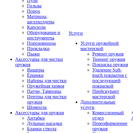
Пули
Гильзы
Порох
Матрицы,
шеллхолдеры
Капсюли
Оборудование и
Услуги
инструменты
Пороховницы
Услуги оружейной
Прокладки
мастерской
Пыжи
Ремонт оружия
Аксессуары для чистки
Тюнинг оружия
оружия
Покраска оружия
Вишеры
Удаление Soft-
Ёршики
touch покрытия с
Наборы для чистки
последующей
Оружейная химия
покраской
Патчи, Тампоны
Прейскурант
Центры для чистки
мастерской
оружия
Дополнительные
Шомпола
услуги
Аксессуары для оружия
Комиссионный
Антабки
отдел
Дульные насадки
Переоформление
Бланки ствола
оружия