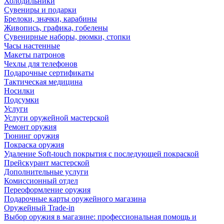
Холодильники
Сувениры и подарки
Брелоки, значки, карабины
Живопись, графика, гобелены
Сувенирные наборы, рюмки, стопки
Часы настенные
Макеты патронов
Чехлы для телефонов
Подарочные сертификаты
Тактическая медицина
Носилки
Подсумки
Услуги
Услуги оружейной мастерской
Ремонт оружия
Тюнинг оружия
Покраска оружия
Удаление Soft-touch покрытия с последующей покраской
Прейскурант мастерской
Дополнительные услуги
Комиссионный отдел
Переоформление оружия
Подарочные карты оружейного магазина
Оружейный Trade-in
Выбор оружия в магазине: профессиональная помощь и