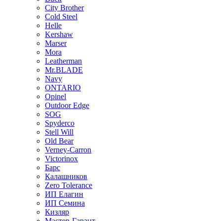
City Brother
Cold Steel
Helle
Kershaw
Marser
Mora
Leatherman
Mr.BLADE
Navy
ONTARIO
Opinel
Outdoor Edge
SOG
Spyderco
Stell Will
Old Bear
Verney-Carron
Victorinox
Барс
Калашников
Zero Tolerance
ИП Елагин
ИП Семина
Кизляр
Мастер-Гарант