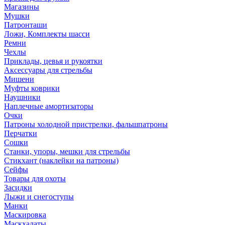
Магазины
Мушки
Патронташи
Ложи, Комплекты шасси
Ремни
Чехлы
Приклады, цевья и рукоятки
Аксессуары для стрельбы
Мишени
Муфты коврики
Наушники
Наплечные амортизаторы
Очки
Патроны холодной пристрелки, фальшпатроны
Перчатки
Сошки
Станки, упоры, мешки для стрельбы
Стикхант (наклейки на патроны)
Сейфы
Товары для охоты
Засидки
Лыжи и снегоступы
Манки
Маскировка
Маскхалаты