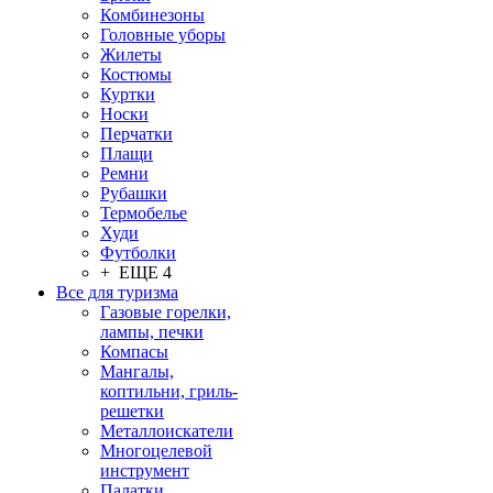
Комбинезоны
Головные уборы
Жилеты
Костюмы
Куртки
Носки
Перчатки
Плащи
Ремни
Рубашки
Термобелье
Худи
Футболки
+ ЕЩЕ 4
Все для туризма
Газовые горелки,
лампы, печки
Компасы
Мангалы,
коптильни, гриль-
решетки
Металлоискатели
Многоцелевой
инструмент
Палатки