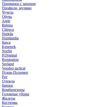
Приманки с запахом
Профили, муляжи
Чучела
Обувь
Aigle
Bekina
Chiruсa
Harkila
Huntlandia
Itasca
Kenetrek
Norfin
P.Original
Remington
Seeland
Voodoo tactical
Псков-Полимер
Рат
Одежда
Брюки
Комбинезоны
Головные уборы
Жилеты
Костюмы
Куртки