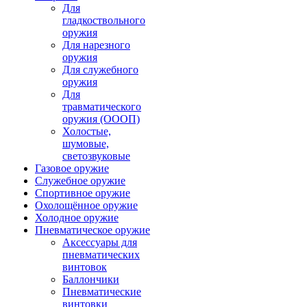
Для
гладкоствольного
оружия
Для нарезного
оружия
Для служебного
оружия
Для
травматического
оружия (ОООП)
Холостые,
шумовые,
светозвуковые
Газовое оружие
Служебное оружие
Спортивное оружие
Охолощённое оружие
Холодное оружие
Пневматическое оружие
Аксессуары для
пневматических
винтовок
Баллончики
Пневматические
винтовки