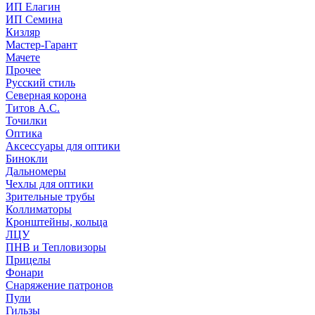
ИП Елагин
ИП Семина
Кизляр
Мастер-Гарант
Мачете
Прочее
Русский стиль
Северная корона
Титов А.С.
Точилки
Оптика
Аксессуары для оптики
Бинокли
Дальномеры
Чехлы для оптики
Зрительные трубы
Коллиматоры
Кронштейны, кольца
ЛЦУ
ПНВ и Тепловизоры
Прицелы
Фонари
Снаряжение патронов
Пули
Гильзы