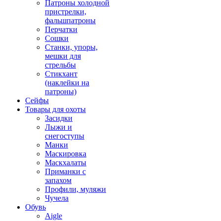
Патроны холодной
пристрелки,
фальшпатроны
Перчатки
Сошки
Станки, упоры,
мешки для
стрельбы
Стикхант
(наклейки на
патроны)
Сейфы
Товары для охоты
Засидки
Лыжи и
снегоступы
Манки
Маскировка
Маскхалаты
Приманки с
запахом
Профили, муляжи
Чучела
Обувь
Aigle