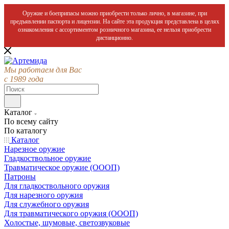
Оружие и боеприпасы можно приобрести только лично, в магазине, при
предъявлении паспорта и лицензии. На сайте эта продукция представлена в целях
ознакомления с ассортиментом розничного магазина, ее нельзя приобрести
дистанционно.
Мы работаем для Вас
с 1989 года
Каталог
По всему сайту
По каталогу
Каталог
Нарезное оружие
Гладкоствольное оружие
Травматическое оружие (ОООП)
Патроны
Для гладкоствольного оружия
Для нарезного оружия
Для служебного оружия
Для травматического оружия (ОООП)
Холостые, шумовые, светозвуковые