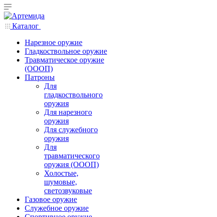
Каталог
Нарезное оружие
Гладкоствольное оружие
Травматическое оружие
(ОООП)
Патроны
Для
гладкоствольного
оружия
Для нарезного
оружия
Для служебного
оружия
Для
травматического
оружия (ОООП)
Холостые,
шумовые,
светозвуковые
Газовое оружие
Служебное оружие
Спортивное оружие