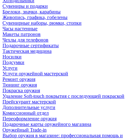
Холодильники
Сувениры и подарки
Брелоки, значки, карабины
Живопись, графика, гобелены
Сувенирные наборы, рюмки, стопки
Часы настенные
Макеты патронов
Чехлы для телефонов
Подарочные сертификаты
Тактическая медицина
Носилки
Подсумки
Услуги
Услуги оружейной мастерской
Ремонт оружия
Тюнинг оружия
Покраска оружия
Удаление Soft-touch покрытия с последующей покраской
Прейскурант мастерской
Дополнительные услуги
Комиссионный отдел
Переоформление оружия
Подарочные карты оружейного магазина
Оружейный Trade-in
Выбор оружия в магазине: профессиональная помощь и