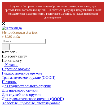
Оружие и боеприпасы можно приобрести только лично, в магазине, при
предъявлении паспорта и лицензии. На сайте эта продукция представлена в целях
ознакомления с ассортиментом розничного магазина, ее нельзя приобрести
дистанционно.
Мы работаем для Вас
с 1989 года
Каталог
По всему сайту
По каталогу
Каталог
Нарезное оружие
Гладкоствольное оружие
Травматическое оружие (ОООП)
Патроны
Для гладкоствольного оружия
Для нарезного оружия
Для служебного оружия
Для травматического оружия (ОООП)
Холостые, шумовые, светозвуковые