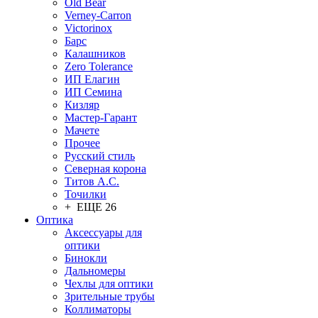
Old Bear
Verney-Carron
Victorinox
Барс
Калашников
Zero Tolerance
ИП Елагин
ИП Семина
Кизляр
Мастер-Гарант
Мачете
Прочее
Русский стиль
Северная корона
Титов А.С.
Точилки
+ ЕЩЕ 26
Оптика
Аксессуары для
оптики
Бинокли
Дальномеры
Чехлы для оптики
Зрительные трубы
Коллиматоры