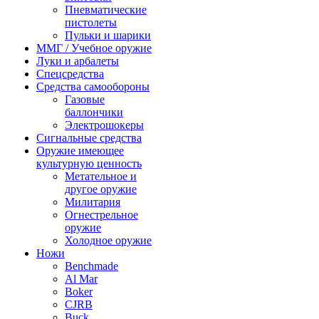
Пневматические
пистолеты
Пульки и шарики
ММГ / Учебное оружие
Луки и арбалеты
Спецсредства
Средства самообороны
Газовые
баллончики
Электрошокеры
Сигнальные средства
Оружие имеющее
культурную ценность
Метательное и
другое оружие
Милитария
Огнестрельное
оружие
Холодное оружие
Ножи
Benchmade
Al Mar
Boker
CJRB
Buck