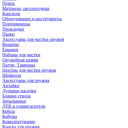
Порох
Матрицы, шеллхолдеры
Капсюли
Оборудование и инструменты
Пороховницы
Прокладки
Пыжи
Аксессуары для чистки оружия
Вишеры
Ёршики
Наборы для чистки
Оружейная химия
Патчи, Тампоны
Центры для чистки оружия
Шомпола
Аксессуары для оружия
Антабки
Дульные насадки
Бланки ствола
Затыльники
ДТК и пламегасители
Кейсы
Кобуры
Комплектующие
Краска для оружия