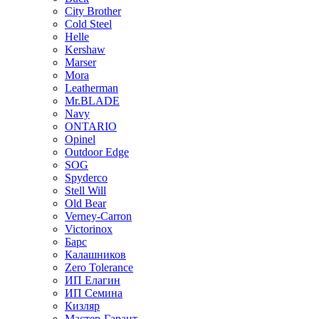
City Brother
Cold Steel
Helle
Kershaw
Marser
Mora
Leatherman
Mr.BLADE
Navy
ONTARIO
Opinel
Outdoor Edge
SOG
Spyderco
Stell Will
Old Bear
Verney-Carron
Victorinox
Барс
Калашников
Zero Tolerance
ИП Елагин
ИП Семина
Кизляр
Мастер-Гарант