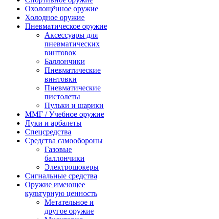
Охолощённое оружие
Холодное оружие
Пневматическое оружие
Аксессуары для
пневматических
винтовок
Баллончики
Пневматические
винтовки
Пневматические
пистолеты
Пульки и шарики
ММГ / Учебное оружие
Луки и арбалеты
Спецсредства
Средства самообороны
Газовые
баллончики
Электрошокеры
Сигнальные средства
Оружие имеющее
культурную ценность
Метательное и
другое оружие