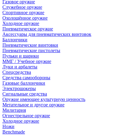
Газовое оружие
Служебное оружие
Спортивное оружие
Охолощённое оружие
Холодное оружие
Пневматическое оружие
Аксессуары для пневматических винтовок
Баллончики
Пневматические винтовки
Пневматические пистолеты
Пульки и шарики
ММГ / Учебное оружие
Луки и арбалеты
Спецсредства
Средства самообороны
Газовые баллончики
Электрошокеры
Сигнальные средства
Оружие имеющее культурную ценность
Метательное и другое оружие
Милитария
Огнестрельное оружие
Холодное оружие
Ножи
Benchmade