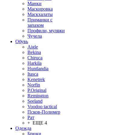
Манки
Маскировка
Маскхалаты
Приманки с
запахом
Профили, муляжи
Чучела
Обувь
Aigle
Bekina
Chiruсa
Harkila
Huntlandia
Itasca
Kenetrek
Norfin
P.Original
Remington
Seeland
Voodoo tactical
Псков-Полимер
Рат
+ ЕЩЕ 4
Одежда
Брюки