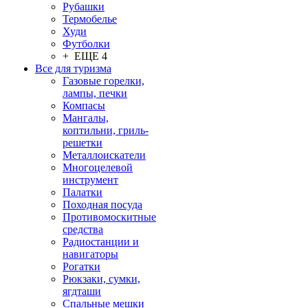
Рубашки
Термобелье
Худи
Футболки
+ ЕЩЕ 4
Все для туризма
Газовые горелки,
лампы, печки
Компасы
Мангалы,
коптильни, гриль-
решетки
Металлоискатели
Многоцелевой
инструмент
Палатки
Походная посуда
Противомоскитные
средства
Радиостанции и
навигаторы
Рогатки
Рюкзаки, сумки,
ягдташи
Спальные мешки