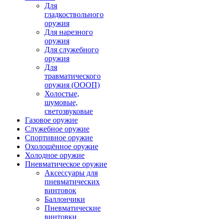
Для
гладкоствольного
оружия
Для нарезного
оружия
Для служебного
оружия
Для
травматического
оружия (ОООП)
Холостые,
шумовые,
светозвуковые
Газовое оружие
Служебное оружие
Спортивное оружие
Охолощённое оружие
Холодное оружие
Пневматическое оружие
Аксессуары для
пневматических
винтовок
Баллончики
Пневматические
винтовки