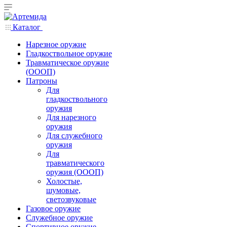
Каталог
Нарезное оружие
Гладкоствольное оружие
Травматическое оружие
(ОООП)
Патроны
Для
гладкоствольного
оружия
Для нарезного
оружия
Для служебного
оружия
Для
травматического
оружия (ОООП)
Холостые,
шумовые,
светозвуковые
Газовое оружие
Служебное оружие
Спортивное оружие