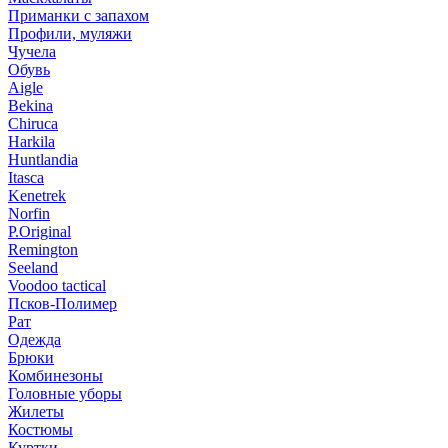
Приманки с запахом
Профили, муляжи
Чучела
Обувь
Aigle
Bekina
Chiruсa
Harkila
Huntlandia
Itasca
Kenetrek
Norfin
P.Original
Remington
Seeland
Voodoo tactical
Псков-Полимер
Рат
Одежда
Брюки
Комбинезоны
Головные уборы
Жилеты
Костюмы
Куртки