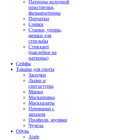
Патроны холодной
пристрелки,
фальшпатроны
Перчатки
Сошки
Станки, упоры,
мешки для
стрельбы
Стикхант
(наклейки на
патроны)
Сейфы
Товары для охоты
Засидки
Лыжи и
снегоступы
Манки
Маскировка
Маскхалаты
Приманки с
запахом
Профили, муляжи
Чучела
Обувь
Aigle