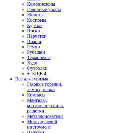
Комбинезоны
Головные уборы
Жилеты
Костюмы
Куртки
Носки
Перчатки
Плащи
Ремни
Рубашки
Термобелье
Худи
Футболки
+ ЕЩЕ 4
Все для туризма
Газовые горелки,
лампы, печки
Компасы
Мангалы,
коптильни, гриль-
решетки
Металлоискатели
Многоцелевой
инструмент
Палатки