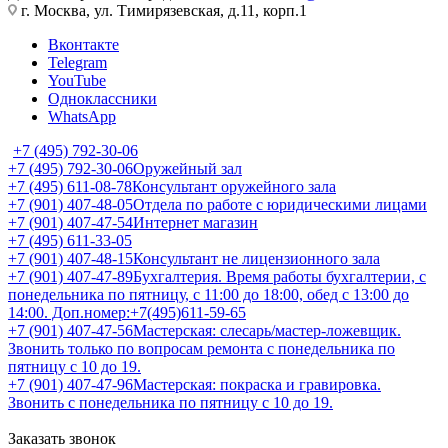
г. Москва, ул. Тимирязевская, д.11, корп.1
Вконтакте
Telegram
YouTube
Одноклассники
WhatsApp
+7 (495) 792-30-06
+7 (495) 792-30-06
Оружейный зал
+7 (495) 611-08-78
Консультант оружейного зала
+7 (901) 407-48-05
Отдела по работе с юридическими лицами
+7 (901) 407-47-54
Интернет магазин
+7 (495) 611-33-05
+7 (901) 407-48-15
Консультант не лицензионного зала
+7 (901) 407-47-89
Бухгалтерия. Время работы бухгалтерии, с
понедельника по пятницу, с 11:00 до 18:00, обед с 13:00 до
14:00. Доп.номер:+7(495)611-59-65
+7 (901) 407-47-56
Мастерская: слесарь/мастер-ложевщик.
Звонить только по вопросам ремонта с понедельника по
пятницу с 10 до 19.
+7 (901) 407-47-96
Мастерская: покраска и гравировка.
Звонить с понедельника по пятницу с 10 до 19.
Заказать звонок