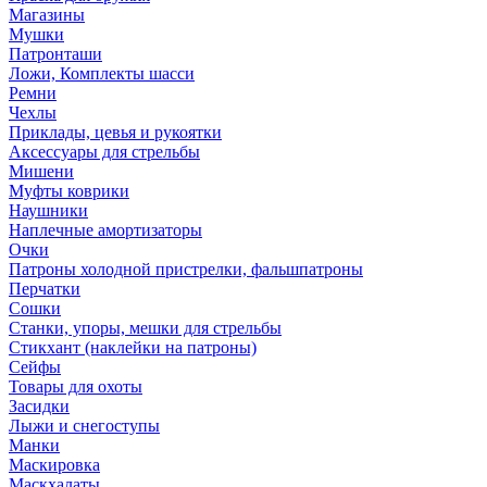
Магазины
Мушки
Патронташи
Ложи, Комплекты шасси
Ремни
Чехлы
Приклады, цевья и рукоятки
Аксессуары для стрельбы
Мишени
Муфты коврики
Наушники
Наплечные амортизаторы
Очки
Патроны холодной пристрелки, фальшпатроны
Перчатки
Сошки
Станки, упоры, мешки для стрельбы
Стикхант (наклейки на патроны)
Сейфы
Товары для охоты
Засидки
Лыжи и снегоступы
Манки
Маскировка
Маскхалаты