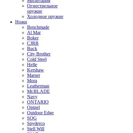
Милитария
Огнестрельное
оружие
Холодное оружие
Ножи
Benchmade
Al Mar
Boker
CJRB
Buck
City Brother
Cold Steel
Helle
Kershaw
Marser
Mora
Leatherman
Mr.BLADE
Navy
ONTARIO
Opinel
Outdoor Edge
SOG
Spyderco
Stell Will