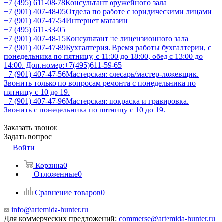
+7 (495) 611-08-78
Консультант оружейного зала
+7 (901) 407-48-05
Отдела по работе с юридическими лицами
+7 (901) 407-47-54
Интернет магазин
+7 (495) 611-33-05
+7 (901) 407-48-15
Консультант не лицензионного зала
+7 (901) 407-47-89
Бухгалтерия. Время работы бухгалтерии, с
понедельника по пятницу, с 11:00 до 18:00, обед с 13:00 до
14:00. Доп.номер:+7(495)611-59-65
+7 (901) 407-47-56
Мастерская: слесарь/мастер-ложевщик.
Звонить только по вопросам ремонта с понедельника по
пятницу с 10 до 19.
+7 (901) 407-47-96
Мастерская: покраска и гравировка.
Звонить с понедельника по пятницу с 10 до 19.
Заказать звонок
Задать вопрос
Войти
Корзина
0
Отложенные
0
Сравнение товаров
0
info@artemida-hunter.ru
Для коммерческих предложений:
commerse@artemida-hunter.ru