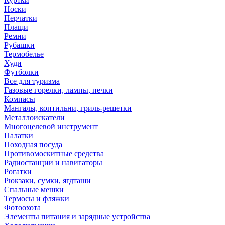
Носки
Перчатки
Плащи
Ремни
Рубашки
Термобелье
Худи
Футболки
Все для туризма
Газовые горелки, лампы, печки
Компасы
Мангалы, коптильни, гриль-решетки
Металлоискатели
Многоцелевой инструмент
Палатки
Походная посуда
Противомоскитные средства
Радиостанции и навигаторы
Рогатки
Рюкзаки, сумки, ягдташи
Спальные мешки
Термосы и фляжки
Фотоохота
Элементы питания и зарядные устройства