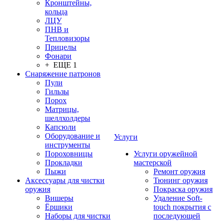
Кронштейны,
кольца
ЛЦУ
ПНВ и
Тепловизоры
Прицелы
Фонари
+ ЕЩЕ 1
Снаряжение патронов
Пули
Гильзы
Порох
Матрицы,
шеллхолдеры
Капсюли
Оборудование и
Услуги
инструменты
Пороховницы
Услуги оружейной
Прокладки
мастерской
Пыжи
Ремонт оружия
Аксессуары для чистки
Тюнинг оружия
оружия
Покраска оружия
Вишеры
Удаление Soft-
Ёршики
touch покрытия с
Наборы для чистки
последующей