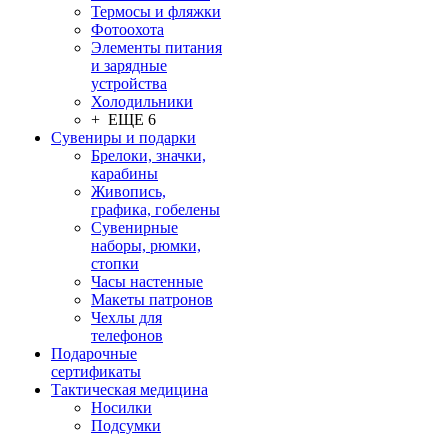
Термосы и фляжки
Фотоохота
Элементы питания
и зарядные
устройства
Холодильники
+ ЕЩЕ 6
Сувениры и подарки
Брелоки, значки,
карабины
Живопись,
графика, гобелены
Сувенирные
наборы, рюмки,
стопки
Часы настенные
Макеты патронов
Чехлы для
телефонов
Подарочные
сертификаты
Тактическая медицина
Носилки
Подсумки