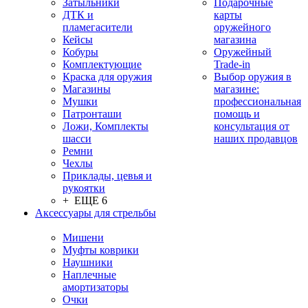
Затыльники
Подарочные
ДТК и
карты
пламегасители
оружейного
Кейсы
магазина
Кобуры
Оружейный
Комплектующие
Trade-in
Краска для оружия
Выбор оружия в
Магазины
магазине:
Мушки
профессиональная
Патронташи
помощь и
Ложи, Комплекты
консультация от
шасси
наших продавцов
Ремни
Чехлы
Приклады, цевья и
рукоятки
+ ЕЩЕ 6
Аксессуары для стрельбы
Мишени
Муфты коврики
Наушники
Наплечные
амортизаторы
Очки