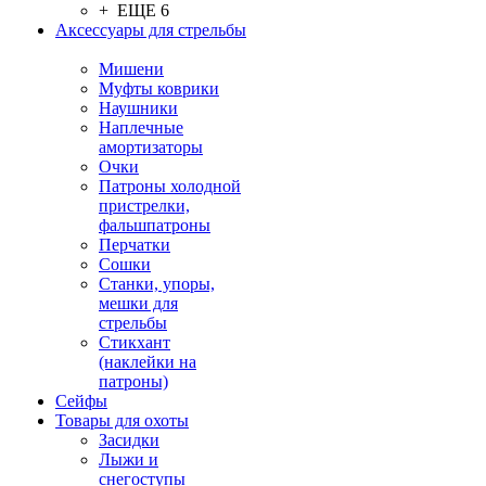
+ ЕЩЕ 6
Аксессуары для стрельбы
Мишени
Муфты коврики
Наушники
Наплечные
амортизаторы
Очки
Патроны холодной
пристрелки,
фальшпатроны
Перчатки
Сошки
Станки, упоры,
мешки для
стрельбы
Стикхант
(наклейки на
патроны)
Сейфы
Товары для охоты
Засидки
Лыжи и
снегоступы