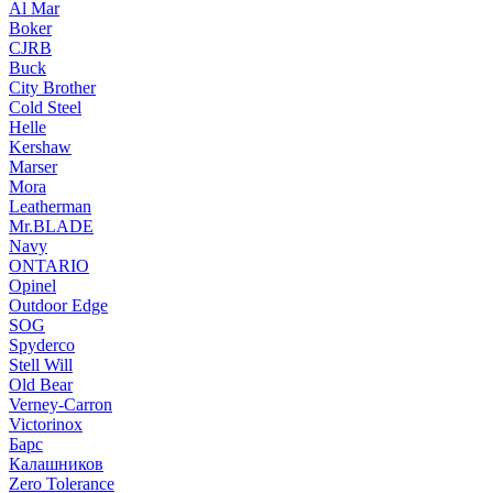
Al Mar
Boker
CJRB
Buck
City Brother
Cold Steel
Helle
Kershaw
Marser
Mora
Leatherman
Mr.BLADE
Navy
ONTARIO
Opinel
Outdoor Edge
SOG
Spyderco
Stell Will
Old Bear
Verney-Carron
Victorinox
Барс
Калашников
Zero Tolerance