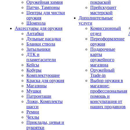
Оружейная химия
покраской
Патчи, Тампоны
Прейскурант
Центры для чистки
мастерской
оружия
Дополнительные
Шомпола
услуги
Аксессуары для оружия
Комиссионный
Антабки
отдел
Дульные насадки
Переоформление
Бланки ствола
оружия
Затыльники
Подарочные
ДТК и
карты
пламегасители
оружейного
Кейсы
магазина
Кобуры
Оружейный
Комплектующие
Trade-in
Краска для оружия
Выбор оружия в
Магазины
магазине:
Мушки
профессиональная
Патронташи
помощь и
Ложи, Комплекты
консультация от
шасси
наших продавцов
Ремни
Чехлы
Приклады, цевья и
рукоятки