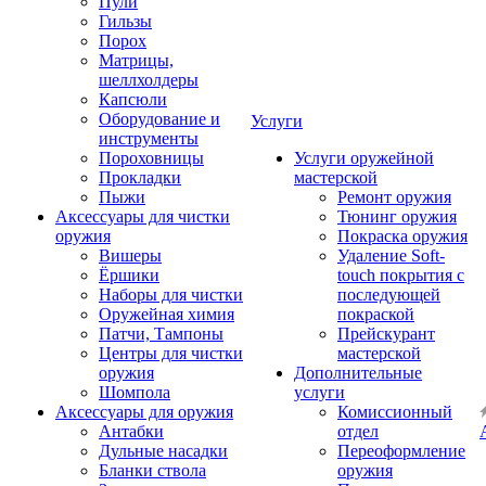
Пули
Гильзы
Порох
Матрицы,
шеллхолдеры
Капсюли
Оборудование и
Услуги
инструменты
Пороховницы
Услуги оружейной
Прокладки
мастерской
Пыжи
Ремонт оружия
Аксессуары для чистки
Тюнинг оружия
оружия
Покраска оружия
Вишеры
Удаление Soft-
Ёршики
touch покрытия с
Наборы для чистки
последующей
Оружейная химия
покраской
Патчи, Тампоны
Прейскурант
Центры для чистки
мастерской
оружия
Дополнительные
Шомпола
услуги
Аксессуары для оружия
Комиссионный
Антабки
отдел
Дульные насадки
Переоформление
Бланки ствола
оружия