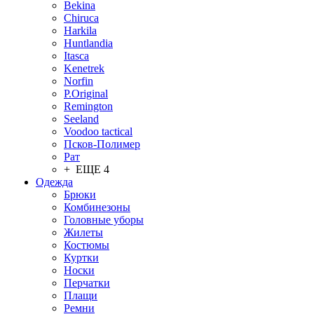
Bekina
Chiruсa
Harkila
Huntlandia
Itasca
Kenetrek
Norfin
P.Original
Remington
Seeland
Voodoo tactical
Псков-Полимер
Рат
+ ЕЩЕ 4
Одежда
Брюки
Комбинезоны
Головные уборы
Жилеты
Костюмы
Куртки
Носки
Перчатки
Плащи
Ремни