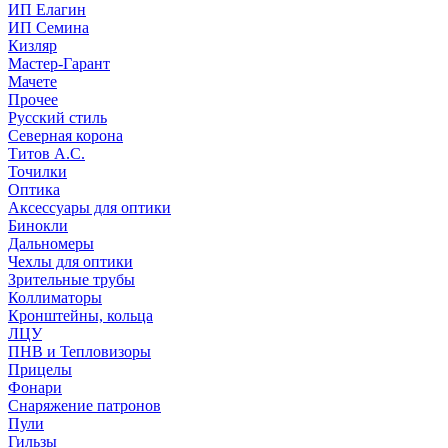
ИП Елагин
ИП Семина
Кизляр
Мастер-Гарант
Мачете
Прочее
Русский стиль
Северная корона
Титов А.С.
Точилки
Оптика
Аксессуары для оптики
Бинокли
Дальномеры
Чехлы для оптики
Зрительные трубы
Коллиматоры
Кронштейны, кольца
ЛЦУ
ПНВ и Тепловизоры
Прицелы
Фонари
Снаряжение патронов
Пули
Гильзы