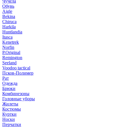
Чучела
Обувь
Aigle
Bekina
Chiruсa
Harkila
Huntlandia
Itasca
Kenetrek
Norfin
P.Original
Remington
Seeland
Voodoo tactical
Псков-Полимер
Рат
Одежда
Брюки
Комбинезоны
Головные уборы
Жилеты
Костюмы
Куртки
Носки
Перчатки