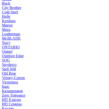
Buck
City Brother
Cold Steel
Helle
Kershaw
Marser
Mora
Leatherman
Mr.BLADE
Navy
ONTARIO
Opinel
Outdoor Edge
SOG
Spyderco
Stell Will
Old Bear
Verney-Carron
Victorinox
Барс
Калашников
Zero Tolerance
ИП Елагин
ИП Семина
Кизляр