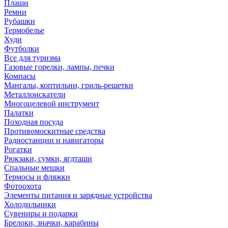
Плащи
Ремни
Рубашки
Термобелье
Худи
Футболки
Все для туризма
Газовые горелки, лампы, печки
Компасы
Мангалы, коптильни, гриль-решетки
Металлоискатели
Многоцелевой инструмент
Палатки
Походная посуда
Противомоскитные средства
Радиостанции и навигаторы
Рогатки
Рюкзаки, сумки, ягдташи
Спальные мешки
Термосы и фляжки
Фотоохота
Элементы питания и зарядные устройства
Холодильники
Сувениры и подарки
Брелоки, значки, карабины