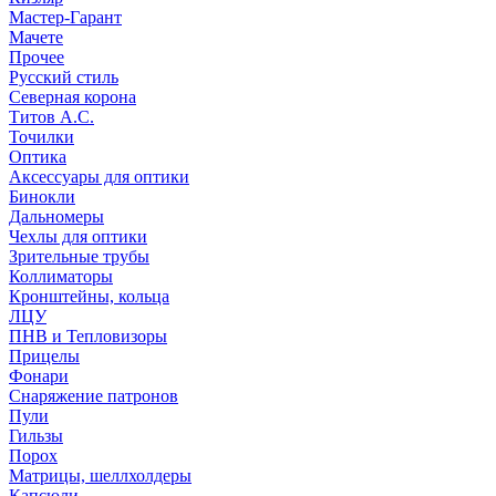
Мастер-Гарант
Мачете
Прочее
Русский стиль
Северная корона
Титов А.С.
Точилки
Оптика
Аксессуары для оптики
Бинокли
Дальномеры
Чехлы для оптики
Зрительные трубы
Коллиматоры
Кронштейны, кольца
ЛЦУ
ПНВ и Тепловизоры
Прицелы
Фонари
Снаряжение патронов
Пули
Гильзы
Порох
Матрицы, шеллхолдеры
Капсюли