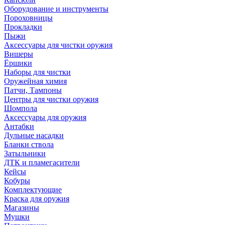
Оборудование и инструменты
Пороховницы
Прокладки
Пыжи
Аксессуары для чистки оружия
Вишеры
Ёршики
Наборы для чистки
Оружейная химия
Патчи, Тампоны
Центры для чистки оружия
Шомпола
Аксессуары для оружия
Антабки
Дульные насадки
Бланки ствола
Затыльники
ДТК и пламегасители
Кейсы
Кобуры
Комплектующие
Краска для оружия
Магазины
Мушки