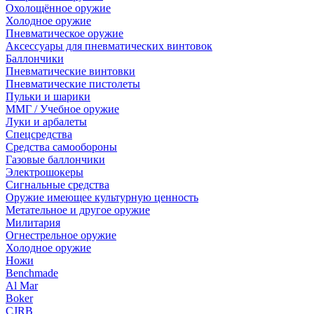
Охолощённое оружие
Холодное оружие
Пневматическое оружие
Аксессуары для пневматических винтовок
Баллончики
Пневматические винтовки
Пневматические пистолеты
Пульки и шарики
ММГ / Учебное оружие
Луки и арбалеты
Спецсредства
Средства самообороны
Газовые баллончики
Электрошокеры
Сигнальные средства
Оружие имеющее культурную ценность
Метательное и другое оружие
Милитария
Огнестрельное оружие
Холодное оружие
Ножи
Benchmade
Al Mar
Boker
CJRB