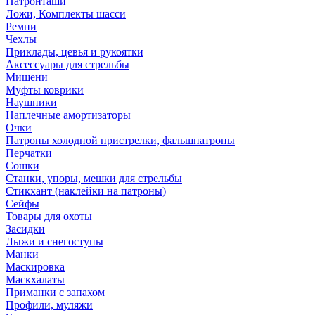
Патронташи
Ложи, Комплекты шасси
Ремни
Чехлы
Приклады, цевья и рукоятки
Аксессуары для стрельбы
Мишени
Муфты коврики
Наушники
Наплечные амортизаторы
Очки
Патроны холодной пристрелки, фальшпатроны
Перчатки
Сошки
Станки, упоры, мешки для стрельбы
Стикхант (наклейки на патроны)
Сейфы
Товары для охоты
Засидки
Лыжи и снегоступы
Манки
Маскировка
Маскхалаты
Приманки с запахом
Профили, муляжи