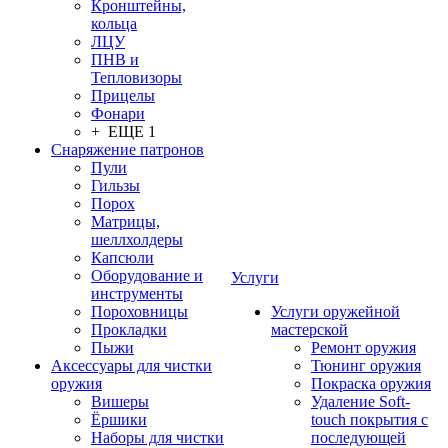
Кронштейны,
кольца
ЛЦУ
ПНВ и
Тепловизоры
Прицелы
Фонари
+ ЕЩЕ 1
Снаряжение патронов
Пули
Гильзы
Порох
Матрицы,
шеллхолдеры
Капсюли
Оборудование и
Услуги
инструменты
Пороховницы
Услуги оружейной
Прокладки
мастерской
Пыжи
Ремонт оружия
Аксессуары для чистки
Тюнинг оружия
оружия
Покраска оружия
Вишеры
Удаление Soft-
Ёршики
touch покрытия с
Наборы для чистки
последующей