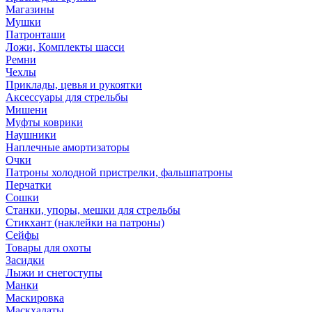
Магазины
Мушки
Патронташи
Ложи, Комплекты шасси
Ремни
Чехлы
Приклады, цевья и рукоятки
Аксессуары для стрельбы
Мишени
Муфты коврики
Наушники
Наплечные амортизаторы
Очки
Патроны холодной пристрелки, фальшпатроны
Перчатки
Сошки
Станки, упоры, мешки для стрельбы
Стикхант (наклейки на патроны)
Сейфы
Товары для охоты
Засидки
Лыжи и снегоступы
Манки
Маскировка
Маскхалаты