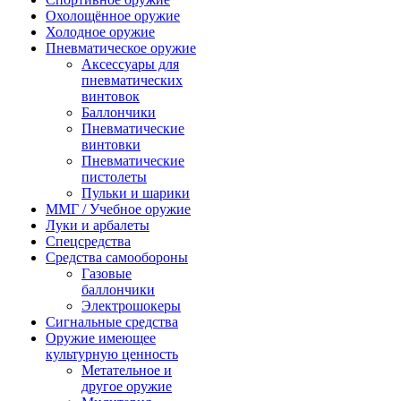
Охолощённое оружие
Холодное оружие
Пневматическое оружие
Аксессуары для
пневматических
винтовок
Баллончики
Пневматические
винтовки
Пневматические
пистолеты
Пульки и шарики
ММГ / Учебное оружие
Луки и арбалеты
Спецсредства
Средства самообороны
Газовые
баллончики
Электрошокеры
Сигнальные средства
Оружие имеющее
культурную ценность
Метательное и
другое оружие