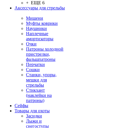
+ ЕЩЕ 6
Аксессуары для стрельбы
Мишени
Муфты коврики
Наушники
Наплечные
амортизаторы
Очки
Патроны холодной
пристрелки,
фальшпатроны
Перчатки
Сошки
Станки, упоры,
мешки для
стрельбы
Стикхант
(наклейки на
патроны)
Сейфы
Товары для охоты
Засидки
Лыжи и
снегоступы