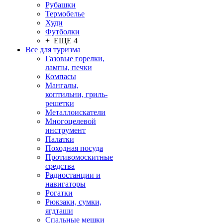
Рубашки
Термобелье
Худи
Футболки
+ ЕЩЕ 4
Все для туризма
Газовые горелки,
лампы, печки
Компасы
Мангалы,
коптильни, гриль-
решетки
Металлоискатели
Многоцелевой
инструмент
Палатки
Походная посуда
Противомоскитные
средства
Радиостанции и
навигаторы
Рогатки
Рюкзаки, сумки,
ягдташи
Спальные мешки