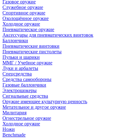
Газовое оружие
Служебное оружие
Спортивное оружие
Охолощённое оружие
Холодное оружие
Пневматическое оружие
Аксессуары для пневматических винтовок
Баллончики
Пневматические винтовки
Пневматические пистолеты
Пульки и шарики
ММГ / Учебное оружие
Луки и арбалеты
Спецсредства
Средства самообороны
Газовые баллончики
Электрошокеры
Сигнальные средства
Оружие имеющее культурную ценность
Метательное и другое оружие
Милитария
Огнестрельное оружие
Холодное оружие
Ножи
Benchmade