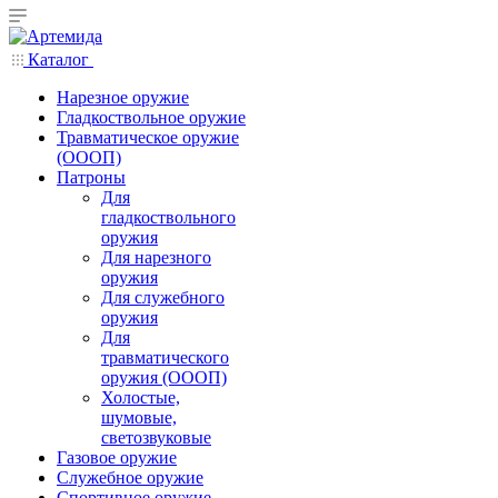
Каталог
Нарезное оружие
Гладкоствольное оружие
Травматическое оружие
(ОООП)
Патроны
Для
гладкоствольного
оружия
Для нарезного
оружия
Для служебного
оружия
Для
травматического
оружия (ОООП)
Холостые,
шумовые,
светозвуковые
Газовое оружие
Служебное оружие
Спортивное оружие