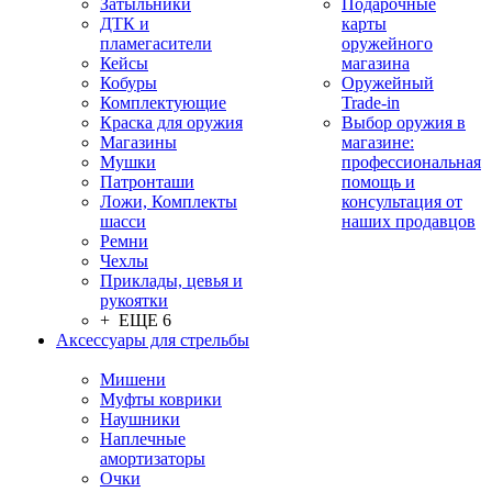
Затыльники
Подарочные
ДТК и
карты
пламегасители
оружейного
Кейсы
магазина
Кобуры
Оружейный
Комплектующие
Trade-in
Краска для оружия
Выбор оружия в
Магазины
магазине:
Мушки
профессиональная
Патронташи
помощь и
Ложи, Комплекты
консультация от
шасси
наших продавцов
Ремни
Чехлы
Приклады, цевья и
рукоятки
+ ЕЩЕ 6
Аксессуары для стрельбы
Мишени
Муфты коврики
Наушники
Наплечные
амортизаторы
Очки