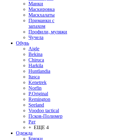
Манки
Маскировка
Маскхалаты
Приманки с
запахом
Профили, муляжи
Чучела
Обувь
Aigle
Bekina
Chiruсa
Harkila
Huntlandia
Itasca
Kenetrek
Norfin
P.Original
Remington
Seeland
Voodoo tactical
Псков-Полимер
Рат
+ ЕЩЕ 4
Одежда
Брюки