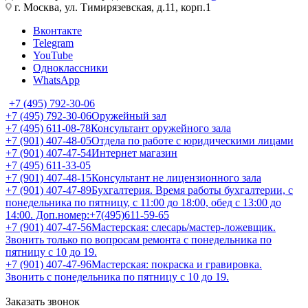
г. Москва, ул. Тимирязевская, д.11, корп.1
Вконтакте
Telegram
YouTube
Одноклассники
WhatsApp
+7 (495) 792-30-06
+7 (495) 792-30-06
Оружейный зал
+7 (495) 611-08-78
Консультант оружейного зала
+7 (901) 407-48-05
Отдела по работе с юридическими лицами
+7 (901) 407-47-54
Интернет магазин
+7 (495) 611-33-05
+7 (901) 407-48-15
Консультант не лицензионного зала
+7 (901) 407-47-89
Бухгалтерия. Время работы бухгалтерии, с
понедельника по пятницу, с 11:00 до 18:00, обед с 13:00 до
14:00. Доп.номер:+7(495)611-59-65
+7 (901) 407-47-56
Мастерская: слесарь/мастер-ложевщик.
Звонить только по вопросам ремонта с понедельника по
пятницу с 10 до 19.
+7 (901) 407-47-96
Мастерская: покраска и гравировка.
Звонить с понедельника по пятницу с 10 до 19.
Заказать звонок