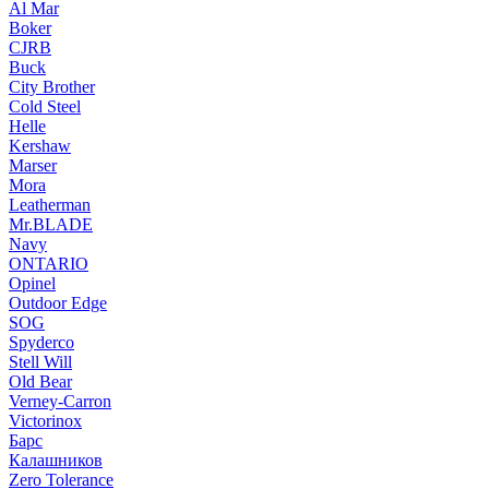
Al Mar
Boker
CJRB
Buck
City Brother
Cold Steel
Helle
Kershaw
Marser
Mora
Leatherman
Mr.BLADE
Navy
ONTARIO
Opinel
Outdoor Edge
SOG
Spyderco
Stell Will
Old Bear
Verney-Carron
Victorinox
Барс
Калашников
Zero Tolerance