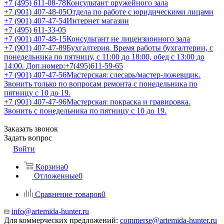
+7 (495) 611-08-78
Консультант оружейного зала
+7 (901) 407-48-05
Отдела по работе с юридическими лицами
+7 (901) 407-47-54
Интернет магазин
+7 (495) 611-33-05
+7 (901) 407-48-15
Консультант не лицензионного зала
+7 (901) 407-47-89
Бухгалтерия. Время работы бухгалтерии, с
понедельника по пятницу, с 11:00 до 18:00, обед с 13:00 до
14:00. Доп.номер:+7(495)611-59-65
+7 (901) 407-47-56
Мастерская: слесарь/мастер-ложевщик.
Звонить только по вопросам ремонта с понедельника по
пятницу с 10 до 19.
+7 (901) 407-47-96
Мастерская: покраска и гравировка.
Звонить с понедельника по пятницу с 10 до 19.
Заказать звонок
Задать вопрос
Войти
Корзина
0
Отложенные
0
Сравнение товаров
0
info@artemida-hunter.ru
Для коммерческих предложений:
commerse@artemida-hunter.ru