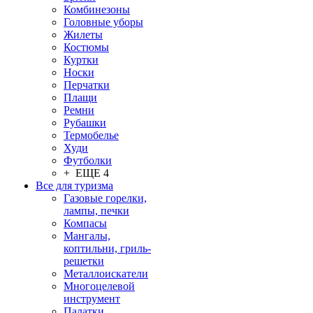
Комбинезоны
Головные уборы
Жилеты
Костюмы
Куртки
Носки
Перчатки
Плащи
Ремни
Рубашки
Термобелье
Худи
Футболки
+ ЕЩЕ 4
Все для туризма
Газовые горелки,
лампы, печки
Компасы
Мангалы,
коптильни, гриль-
решетки
Металлоискатели
Многоцелевой
инструмент
Палатки