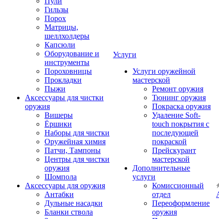
Пули
Гильзы
Порох
Матрицы,
шеллхолдеры
Капсюли
Оборудование и
Услуги
инструменты
Пороховницы
Услуги оружейной
Прокладки
мастерской
Пыжи
Ремонт оружия
Аксессуары для чистки
Тюнинг оружия
оружия
Покраска оружия
Вишеры
Удаление Soft-
Ёршики
touch покрытия с
Наборы для чистки
последующей
Оружейная химия
покраской
Патчи, Тампоны
Прейскурант
Центры для чистки
мастерской
оружия
Дополнительные
Шомпола
услуги
Аксессуары для оружия
Комиссионный
Антабки
отдел
Дульные насадки
Переоформление
Бланки ствола
оружия