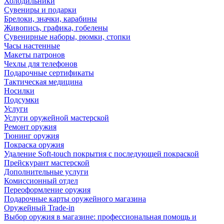
Холодильники
Сувениры и подарки
Брелоки, значки, карабины
Живопись, графика, гобелены
Сувенирные наборы, рюмки, стопки
Часы настенные
Макеты патронов
Чехлы для телефонов
Подарочные сертификаты
Тактическая медицина
Носилки
Подсумки
Услуги
Услуги оружейной мастерской
Ремонт оружия
Тюнинг оружия
Покраска оружия
Удаление Soft-touch покрытия с последующей покраской
Прейскурант мастерской
Дополнительные услуги
Комиссионный отдел
Переоформление оружия
Подарочные карты оружейного магазина
Оружейный Trade-in
Выбор оружия в магазине: профессиональная помощь и