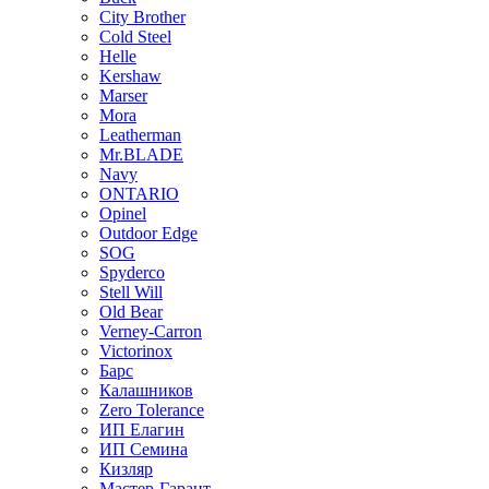
City Brother
Cold Steel
Helle
Kershaw
Marser
Mora
Leatherman
Mr.BLADE
Navy
ONTARIO
Opinel
Outdoor Edge
SOG
Spyderco
Stell Will
Old Bear
Verney-Carron
Victorinox
Барс
Калашников
Zero Tolerance
ИП Елагин
ИП Семина
Кизляр
Мастер-Гарант