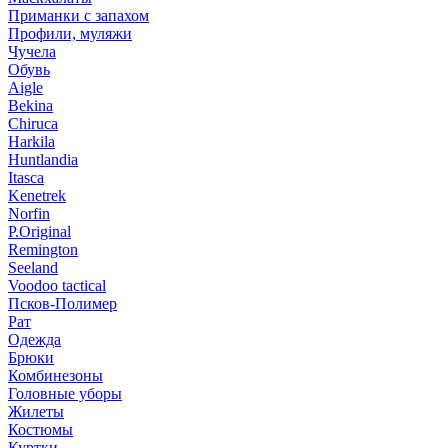
Приманки с запахом
Профили, муляжи
Чучела
Обувь
Aigle
Bekina
Chiruсa
Harkila
Huntlandia
Itasca
Kenetrek
Norfin
P.Original
Remington
Seeland
Voodoo tactical
Псков-Полимер
Рат
Одежда
Брюки
Комбинезоны
Головные уборы
Жилеты
Костюмы
Куртки