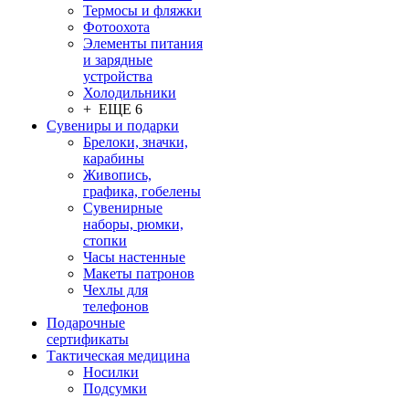
Термосы и фляжки
Фотоохота
Элементы питания
и зарядные
устройства
Холодильники
+ ЕЩЕ 6
Сувениры и подарки
Брелоки, значки,
карабины
Живопись,
графика, гобелены
Сувенирные
наборы, рюмки,
стопки
Часы настенные
Макеты патронов
Чехлы для
телефонов
Подарочные
сертификаты
Тактическая медицина
Носилки
Подсумки