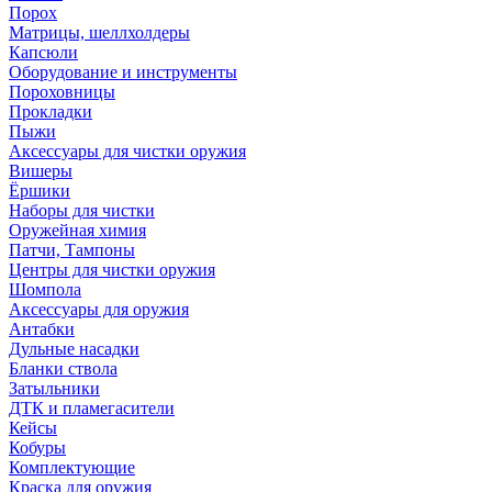
Порох
Матрицы, шеллхолдеры
Капсюли
Оборудование и инструменты
Пороховницы
Прокладки
Пыжи
Аксессуары для чистки оружия
Вишеры
Ёршики
Наборы для чистки
Оружейная химия
Патчи, Тампоны
Центры для чистки оружия
Шомпола
Аксессуары для оружия
Антабки
Дульные насадки
Бланки ствола
Затыльники
ДТК и пламегасители
Кейсы
Кобуры
Комплектующие
Краска для оружия