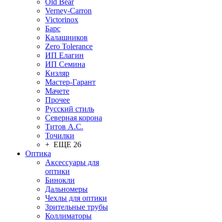
Old Bear
Verney-Carron
Victorinox
Барс
Калашников
Zero Tolerance
ИП Елагин
ИП Семина
Кизляр
Мастер-Гарант
Мачете
Прочее
Русский стиль
Северная корона
Титов А.С.
Точилки
+ ЕЩЕ 26
Оптика
Аксессуары для
оптики
Бинокли
Дальномеры
Чехлы для оптики
Зрительные трубы
Коллиматоры