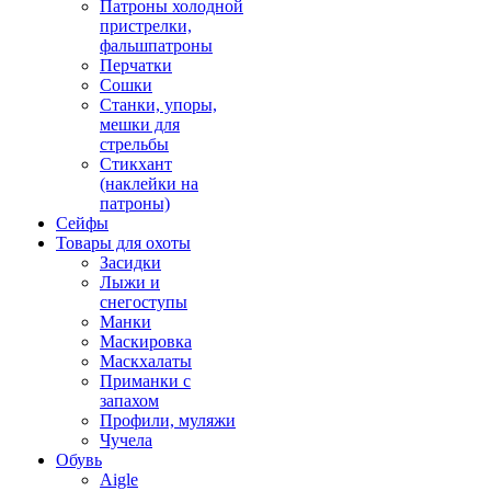
Патроны холодной
пристрелки,
фальшпатроны
Перчатки
Сошки
Станки, упоры,
мешки для
стрельбы
Стикхант
(наклейки на
патроны)
Сейфы
Товары для охоты
Засидки
Лыжи и
снегоступы
Манки
Маскировка
Маскхалаты
Приманки с
запахом
Профили, муляжи
Чучела
Обувь
Aigle