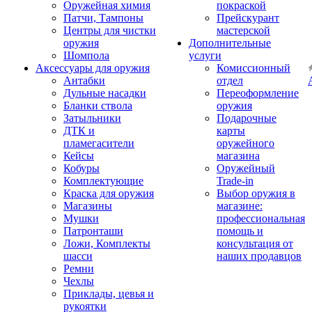
Оружейная химия
покраской
Патчи, Тампоны
Прейскурант
Центры для чистки
мастерской
оружия
Дополнительные
Шомпола
услуги
Аксессуары для оружия
Комиссионный
Антабки
отдел
Дульные насадки
Переоформление
Бланки ствола
оружия
Затыльники
Подарочные
ДТК и
карты
пламегасители
оружейного
Кейсы
магазина
Кобуры
Оружейный
Комплектующие
Trade-in
Краска для оружия
Выбор оружия в
Магазины
магазине:
Мушки
профессиональная
Патронташи
помощь и
Ложи, Комплекты
консультация от
шасси
наших продавцов
Ремни
Чехлы
Приклады, цевья и
рукоятки