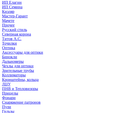
ИП Елагин
ИП Семина
Кизляр
Мастер-Гарант
Мачете
Прочее
Русский стиль
Северная корона
Титов А.С.
Точилки
Оптика
Аксессуары для оптики
Бинокли
Дальномеры
Чехлы для оптики
Зрительные трубы
Коллиматоры
Кронштейны, кольца
ЛЦУ
ПНВ и Тепловизоры
Прицелы
Фонари
Снаряжение патронов
Пули
Гильзы