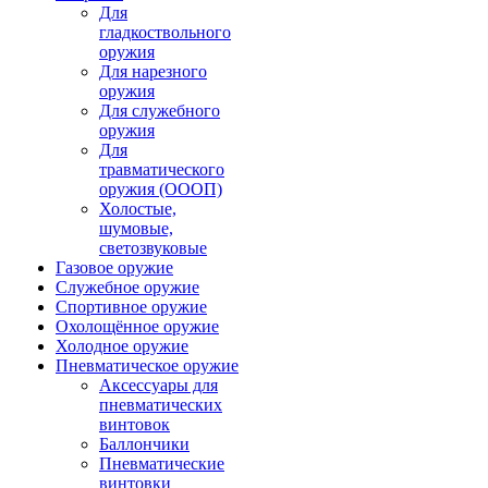
Для
гладкоствольного
оружия
Для нарезного
оружия
Для служебного
оружия
Для
травматического
оружия (ОООП)
Холостые,
шумовые,
светозвуковые
Газовое оружие
Служебное оружие
Спортивное оружие
Охолощённое оружие
Холодное оружие
Пневматическое оружие
Аксессуары для
пневматических
винтовок
Баллончики
Пневматические
винтовки