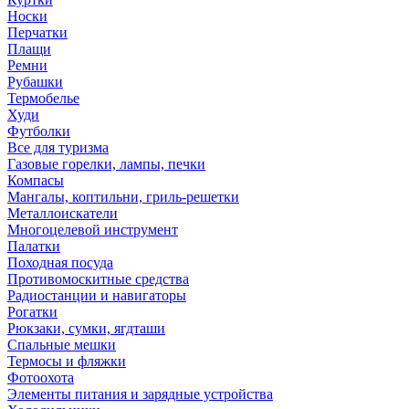
Носки
Перчатки
Плащи
Ремни
Рубашки
Термобелье
Худи
Футболки
Все для туризма
Газовые горелки, лампы, печки
Компасы
Мангалы, коптильни, гриль-решетки
Металлоискатели
Многоцелевой инструмент
Палатки
Походная посуда
Противомоскитные средства
Радиостанции и навигаторы
Рогатки
Рюкзаки, сумки, ягдташи
Спальные мешки
Термосы и фляжки
Фотоохота
Элементы питания и зарядные устройства