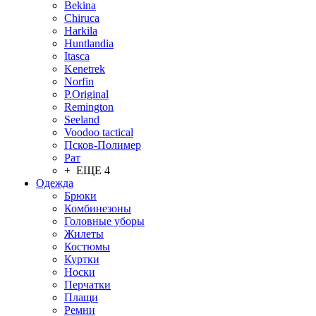
Bekina
Chiruсa
Harkila
Huntlandia
Itasca
Kenetrek
Norfin
P.Original
Remington
Seeland
Voodoo tactical
Псков-Полимер
Рат
+ ЕЩЕ 4
Одежда
Брюки
Комбинезоны
Головные уборы
Жилеты
Костюмы
Куртки
Носки
Перчатки
Плащи
Ремни