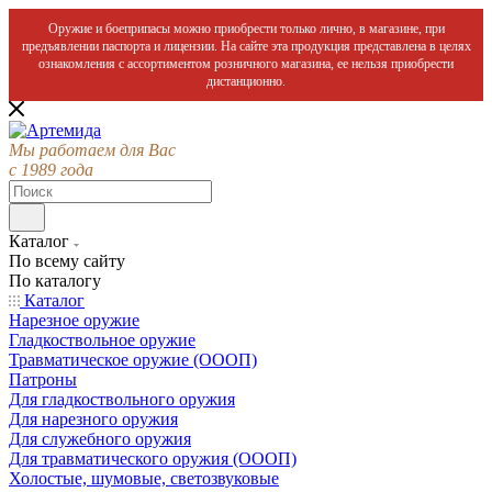
Оружие и боеприпасы можно приобрести только лично, в магазине, при
предъявлении паспорта и лицензии. На сайте эта продукция представлена в целях
ознакомления с ассортиментом розничного магазина, ее нельзя приобрести
дистанционно.
Мы работаем для Вас
с 1989 года
Каталог
По всему сайту
По каталогу
Каталог
Нарезное оружие
Гладкоствольное оружие
Травматическое оружие (ОООП)
Патроны
Для гладкоствольного оружия
Для нарезного оружия
Для служебного оружия
Для травматического оружия (ОООП)
Холостые, шумовые, светозвуковые