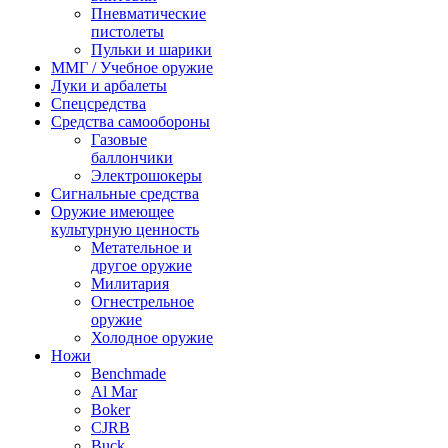
Пневматические
пистолеты
Пульки и шарики
ММГ / Учебное оружие
Луки и арбалеты
Спецсредства
Средства самообороны
Газовые
баллончики
Электрошокеры
Сигнальные средства
Оружие имеющее
культурную ценность
Метательное и
другое оружие
Милитария
Огнестрельное
оружие
Холодное оружие
Ножи
Benchmade
Al Mar
Boker
CJRB
Buck