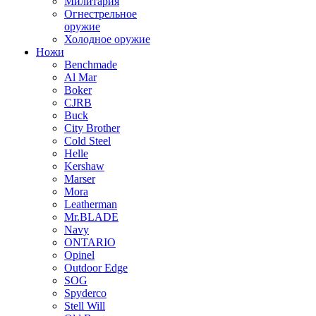
Милитария
Огнестрельное
оружие
Холодное оружие
Ножи
Benchmade
Al Mar
Boker
CJRB
Buck
City Brother
Cold Steel
Helle
Kershaw
Marser
Mora
Leatherman
Mr.BLADE
Navy
ONTARIO
Opinel
Outdoor Edge
SOG
Spyderco
Stell Will