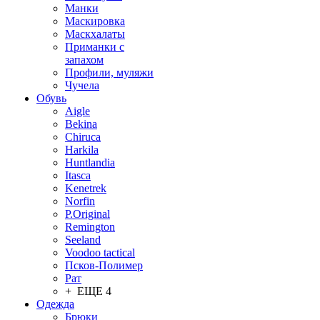
Манки
Маскировка
Маскхалаты
Приманки с
запахом
Профили, муляжи
Чучела
Обувь
Aigle
Bekina
Chiruсa
Harkila
Huntlandia
Itasca
Kenetrek
Norfin
P.Original
Remington
Seeland
Voodoo tactical
Псков-Полимер
Рат
+ ЕЩЕ 4
Одежда
Брюки