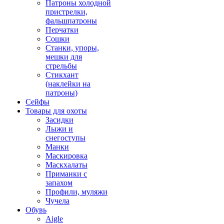
Патроны холодной
пристрелки,
фальшпатроны
Перчатки
Сошки
Станки, упоры,
мешки для
стрельбы
Стикхант
(наклейки на
патроны)
Сейфы
Товары для охоты
Засидки
Лыжи и
снегоступы
Манки
Маскировка
Маскхалаты
Приманки с
запахом
Профили, муляжи
Чучела
Обувь
Aigle