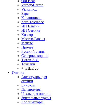
Old Bear
Verney-Carron
Victorinox
Барс
Калашников
Zero Tolerance
ИП Елагин
ИП Семина
Кизляр
Мастер-Гарант
Мачете
Прочее
Русский стиль
Северная корона
Титов А.С.
Точилки
+ ЕЩЕ 26
Оптика
Аксессуары для
оптики
Бинокли
Дальномеры
Чехлы для оптики
Зрительные трубы
Коллиматоры