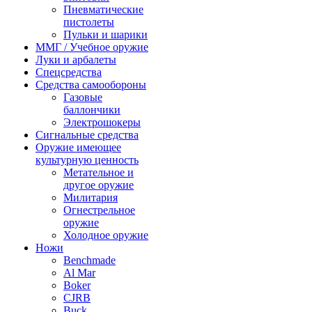
Пневматические
пистолеты
Пульки и шарики
ММГ / Учебное оружие
Луки и арбалеты
Спецсредства
Средства самообороны
Газовые
баллончики
Электрошокеры
Сигнальные средства
Оружие имеющее
культурную ценность
Метательное и
другое оружие
Милитария
Огнестрельное
оружие
Холодное оружие
Ножи
Benchmade
Al Mar
Boker
CJRB
Buck