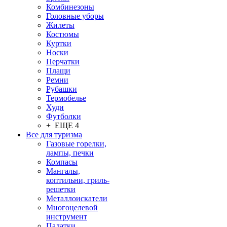
Комбинезоны
Головные уборы
Жилеты
Костюмы
Куртки
Носки
Перчатки
Плащи
Ремни
Рубашки
Термобелье
Худи
Футболки
+ ЕЩЕ 4
Все для туризма
Газовые горелки,
лампы, печки
Компасы
Мангалы,
коптильни, гриль-
решетки
Металлоискатели
Многоцелевой
инструмент
Палатки