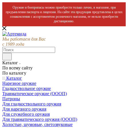
Оружие и боеприпасы можно приобрести только лично, в магазине, при
предъявлении паспорта и лицензии. На сайте эта продукция представлена в целях
ознакомления с ассортиментом розничного магазина, ее нельзя приобрести
дистанционно.
Мы работаем для Вас
с 1989 года
Каталог
По всему сайту
По каталогу
Каталог
Нарезное оружие
Гладкоствольное оружие
Травматическое оружие (ОООП)
Патроны
Для гладкоствольного оружия
Для нарезного оружия
Для служебного оружия
Для травматического оружия (ОООП)
Холостые, шумовые, светозвуковые