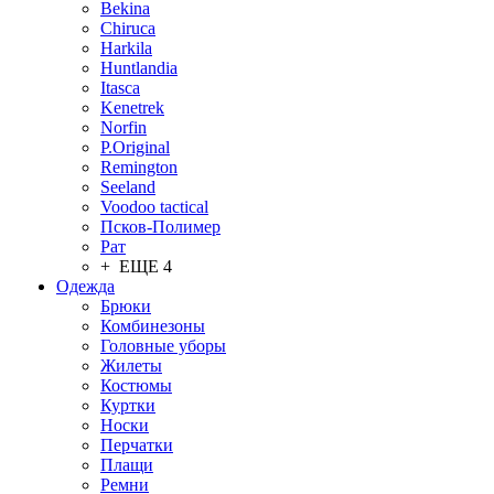
Bekina
Chiruсa
Harkila
Huntlandia
Itasca
Kenetrek
Norfin
P.Original
Remington
Seeland
Voodoo tactical
Псков-Полимер
Рат
+ ЕЩЕ 4
Одежда
Брюки
Комбинезоны
Головные уборы
Жилеты
Костюмы
Куртки
Носки
Перчатки
Плащи
Ремни