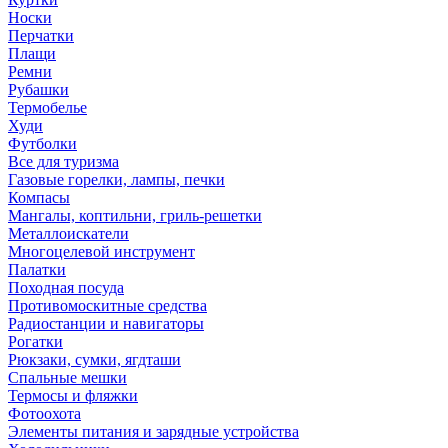
Носки
Перчатки
Плащи
Ремни
Рубашки
Термобелье
Худи
Футболки
Все для туризма
Газовые горелки, лампы, печки
Компасы
Мангалы, коптильни, гриль-решетки
Металлоискатели
Многоцелевой инструмент
Палатки
Походная посуда
Противомоскитные средства
Радиостанции и навигаторы
Рогатки
Рюкзаки, сумки, ягдташи
Спальные мешки
Термосы и фляжки
Фотоохота
Элементы питания и зарядные устройства