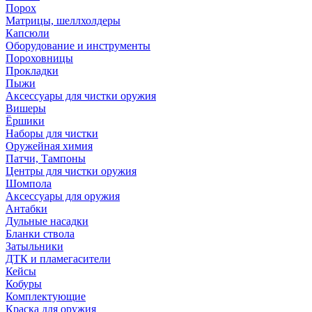
Порох
Матрицы, шеллхолдеры
Капсюли
Оборудование и инструменты
Пороховницы
Прокладки
Пыжи
Аксессуары для чистки оружия
Вишеры
Ёршики
Наборы для чистки
Оружейная химия
Патчи, Тампоны
Центры для чистки оружия
Шомпола
Аксессуары для оружия
Антабки
Дульные насадки
Бланки ствола
Затыльники
ДТК и пламегасители
Кейсы
Кобуры
Комплектующие
Краска для оружия