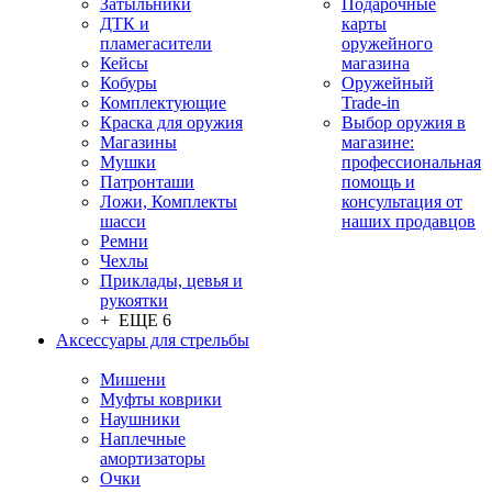
Затыльники
Подарочные
ДТК и
карты
пламегасители
оружейного
Кейсы
магазина
Кобуры
Оружейный
Комплектующие
Trade-in
Краска для оружия
Выбор оружия в
Магазины
магазине:
Мушки
профессиональная
Патронташи
помощь и
Ложи, Комплекты
консультация от
шасси
наших продавцов
Ремни
Чехлы
Приклады, цевья и
рукоятки
+ ЕЩЕ 6
Аксессуары для стрельбы
Мишени
Муфты коврики
Наушники
Наплечные
амортизаторы
Очки