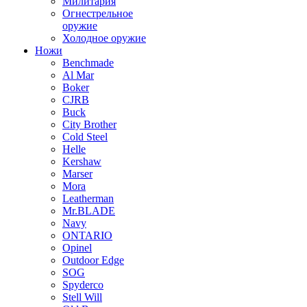
Милитария
Огнестрельное
оружие
Холодное оружие
Ножи
Benchmade
Al Mar
Boker
CJRB
Buck
City Brother
Cold Steel
Helle
Kershaw
Marser
Mora
Leatherman
Mr.BLADE
Navy
ONTARIO
Opinel
Outdoor Edge
SOG
Spyderco
Stell Will