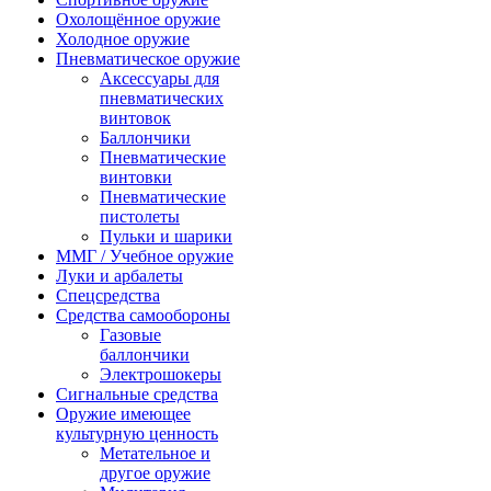
Охолощённое оружие
Холодное оружие
Пневматическое оружие
Аксессуары для
пневматических
винтовок
Баллончики
Пневматические
винтовки
Пневматические
пистолеты
Пульки и шарики
ММГ / Учебное оружие
Луки и арбалеты
Спецсредства
Средства самообороны
Газовые
баллончики
Электрошокеры
Сигнальные средства
Оружие имеющее
культурную ценность
Метательное и
другое оружие