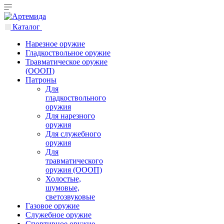
Каталог
Нарезное оружие
Гладкоствольное оружие
Травматическое оружие
(ОООП)
Патроны
Для
гладкоствольного
оружия
Для нарезного
оружия
Для служебного
оружия
Для
травматического
оружия (ОООП)
Холостые,
шумовые,
светозвуковые
Газовое оружие
Служебное оружие
Спортивное оружие