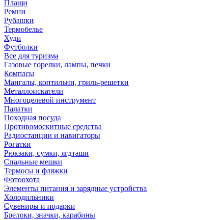
Плащи
Ремни
Рубашки
Термобелье
Худи
Футболки
Все для туризма
Газовые горелки, лампы, печки
Компасы
Мангалы, коптильни, гриль-решетки
Металлоискатели
Многоцелевой инструмент
Палатки
Походная посуда
Противомоскитные средства
Радиостанции и навигаторы
Рогатки
Рюкзаки, сумки, ягдташи
Спальные мешки
Термосы и фляжки
Фотоохота
Элементы питания и зарядные устройства
Холодильники
Сувениры и подарки
Брелоки, значки, карабины