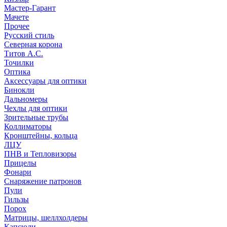
Мастер-Гарант
Мачете
Прочее
Русский стиль
Северная корона
Титов А.С.
Точилки
Оптика
Аксессуары для оптики
Бинокли
Дальномеры
Чехлы для оптики
Зрительные трубы
Коллиматоры
Кронштейны, кольца
ЛЦУ
ПНВ и Тепловизоры
Прицелы
Фонари
Снаряжение патронов
Пули
Гильзы
Порох
Матрицы, шеллхолдеры
Капсюли