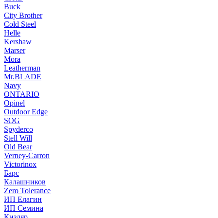
Buck
City Brother
Cold Steel
Helle
Kershaw
Marser
Mora
Leatherman
Mr.BLADE
Navy
ONTARIO
Opinel
Outdoor Edge
SOG
Spyderco
Stell Will
Old Bear
Verney-Carron
Victorinox
Барс
Калашников
Zero Tolerance
ИП Елагин
ИП Семина
Кизляр