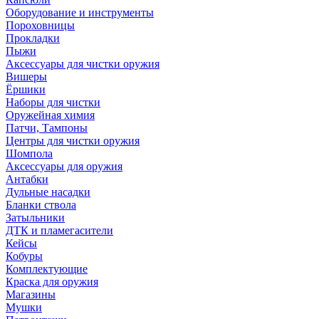
Оборудование и инструменты
Пороховницы
Прокладки
Пыжи
Аксессуары для чистки оружия
Вишеры
Ёршики
Наборы для чистки
Оружейная химия
Патчи, Тампоны
Центры для чистки оружия
Шомпола
Аксессуары для оружия
Антабки
Дульные насадки
Бланки ствола
Затыльники
ДТК и пламегасители
Кейсы
Кобуры
Комплектующие
Краска для оружия
Магазины
Мушки