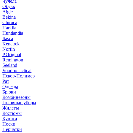
Чучела
Обувь
Aigle
Bekina
Chiruсa
Harkila
Huntlandia
Itasca
Kenetrek
Norfin
P.Original
Remington
Seeland
Voodoo tactical
Псков-Полимер
Рат
Одежда
Брюки
Комбинезоны
Головные уборы
Жилеты
Костюмы
Куртки
Носки
Перчатки