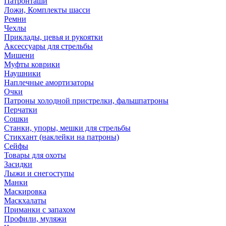
Патронташи
Ложи, Комплекты шасси
Ремни
Чехлы
Приклады, цевья и рукоятки
Аксессуары для стрельбы
Мишени
Муфты коврики
Наушники
Наплечные амортизаторы
Очки
Патроны холодной пристрелки, фальшпатроны
Перчатки
Сошки
Станки, упоры, мешки для стрельбы
Стикхант (наклейки на патроны)
Сейфы
Товары для охоты
Засидки
Лыжи и снегоступы
Манки
Маскировка
Маскхалаты
Приманки с запахом
Профили, муляжи