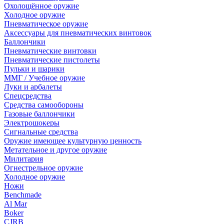
Охолощённое оружие
Холодное оружие
Пневматическое оружие
Аксессуары для пневматических винтовок
Баллончики
Пневматические винтовки
Пневматические пистолеты
Пульки и шарики
ММГ / Учебное оружие
Луки и арбалеты
Спецсредства
Средства самообороны
Газовые баллончики
Электрошокеры
Сигнальные средства
Оружие имеющее культурную ценность
Метательное и другое оружие
Милитария
Огнестрельное оружие
Холодное оружие
Ножи
Benchmade
Al Mar
Boker
CJRB