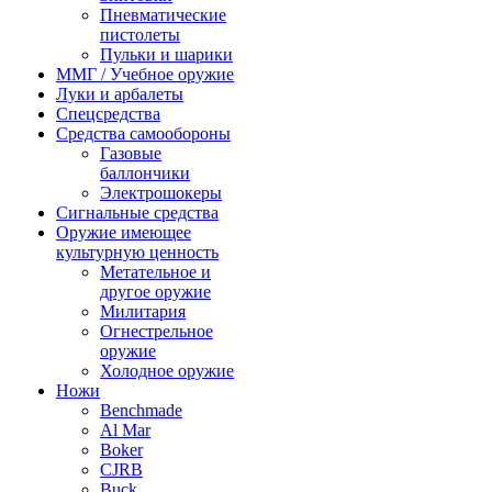
Пневматические
пистолеты
Пульки и шарики
ММГ / Учебное оружие
Луки и арбалеты
Спецсредства
Средства самообороны
Газовые
баллончики
Электрошокеры
Сигнальные средства
Оружие имеющее
культурную ценность
Метательное и
другое оружие
Милитария
Огнестрельное
оружие
Холодное оружие
Ножи
Benchmade
Al Mar
Boker
CJRB
Buck