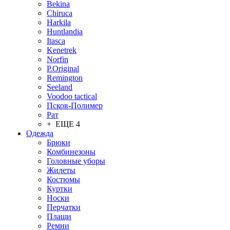
Bekina
Chiruсa
Harkila
Huntlandia
Itasca
Kenetrek
Norfin
P.Original
Remington
Seeland
Voodoo tactical
Псков-Полимер
Рат
+ ЕЩЕ 4
Одежда
Брюки
Комбинезоны
Головные уборы
Жилеты
Костюмы
Куртки
Носки
Перчатки
Плащи
Ремни