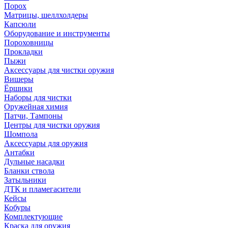
Порох
Матрицы, шеллхолдеры
Капсюли
Оборудование и инструменты
Пороховницы
Прокладки
Пыжи
Аксессуары для чистки оружия
Вишеры
Ёршики
Наборы для чистки
Оружейная химия
Патчи, Тампоны
Центры для чистки оружия
Шомпола
Аксессуары для оружия
Антабки
Дульные насадки
Бланки ствола
Затыльники
ДТК и пламегасители
Кейсы
Кобуры
Комплектующие
Краска для оружия