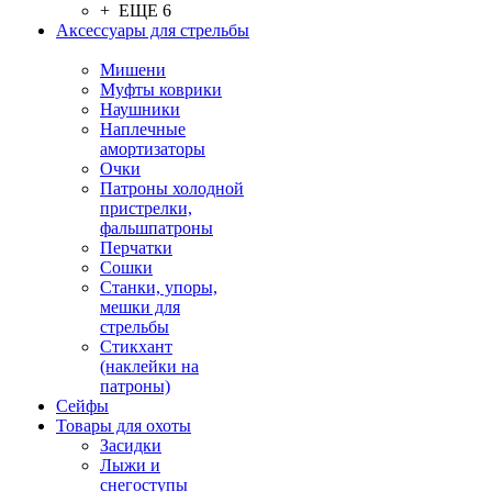
+ ЕЩЕ 6
Аксессуары для стрельбы
Мишени
Муфты коврики
Наушники
Наплечные
амортизаторы
Очки
Патроны холодной
пристрелки,
фальшпатроны
Перчатки
Сошки
Станки, упоры,
мешки для
стрельбы
Стикхант
(наклейки на
патроны)
Сейфы
Товары для охоты
Засидки
Лыжи и
снегоступы