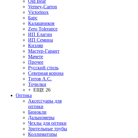
Old Bear
Verney-Carron
Victorinox
Барс
Калашников
Zero Tolerance
ИП Елагин
ИП Семина
Кизляр
Мастер-Гарант
Мачете
Прочее
Русский стиль
Северная корона
Титов А.С.
Точилки
+ ЕЩЕ 26
Оптика
Аксессуары для
оптики
Бинокли
Дальномеры
Чехлы для оптики
Зрительные трубы
Коллиматоры