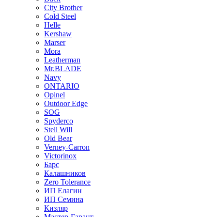
City Brother
Cold Steel
Helle
Kershaw
Marser
Mora
Leatherman
Mr.BLADE
Navy
ONTARIO
Opinel
Outdoor Edge
SOG
Spyderco
Stell Will
Old Bear
Verney-Carron
Victorinox
Барс
Калашников
Zero Tolerance
ИП Елагин
ИП Семина
Кизляр
Мастер-Гарант