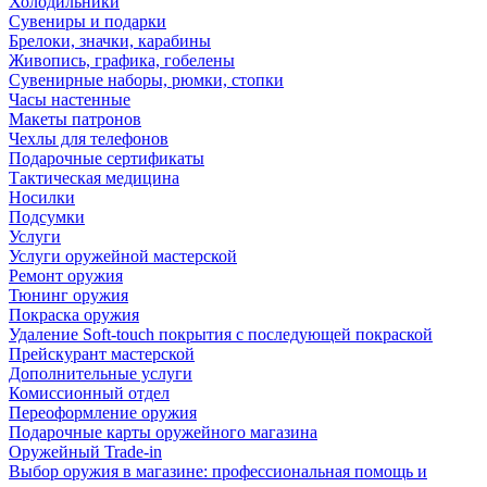
Холодильники
Сувениры и подарки
Брелоки, значки, карабины
Живопись, графика, гобелены
Сувенирные наборы, рюмки, стопки
Часы настенные
Макеты патронов
Чехлы для телефонов
Подарочные сертификаты
Тактическая медицина
Носилки
Подсумки
Услуги
Услуги оружейной мастерской
Ремонт оружия
Тюнинг оружия
Покраска оружия
Удаление Soft-touch покрытия с последующей покраской
Прейскурант мастерской
Дополнительные услуги
Комиссионный отдел
Переоформление оружия
Подарочные карты оружейного магазина
Оружейный Trade-in
Выбор оружия в магазине: профессиональная помощь и