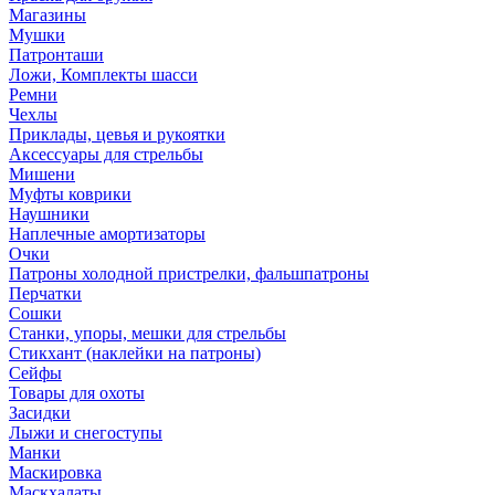
Магазины
Мушки
Патронташи
Ложи, Комплекты шасси
Ремни
Чехлы
Приклады, цевья и рукоятки
Аксессуары для стрельбы
Мишени
Муфты коврики
Наушники
Наплечные амортизаторы
Очки
Патроны холодной пристрелки, фальшпатроны
Перчатки
Сошки
Станки, упоры, мешки для стрельбы
Стикхант (наклейки на патроны)
Сейфы
Товары для охоты
Засидки
Лыжи и снегоступы
Манки
Маскировка
Маскхалаты