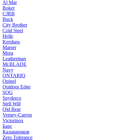
Al Mar
Boker
CJRB
Buck
City Brother
Cold Steel
Helle
Kershaw
Marser
Mora
Leatherman
Mr.BLADE
Navy
ONTARIO
Opinel
Outdoor Edge
SOG
Spyderco
Stell Will
Old Bear
Verney-Carron
Victorinox
Барс
Калашников
Zero Tolerance