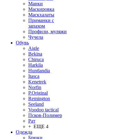
Манки
Маскировка
Маскхалаты
Приманки с
запахом
Профили, муляжи
Чучела
Обувь
Aigle
Bekina
Chiruсa
Harkila
Huntlandia
Itasca
Kenetrek
Norfin
P.Original
Remington
Seeland
Voodoo tactical
Псков-Полимер
Рат
+ ЕЩЕ 4
Одежда
Брюки