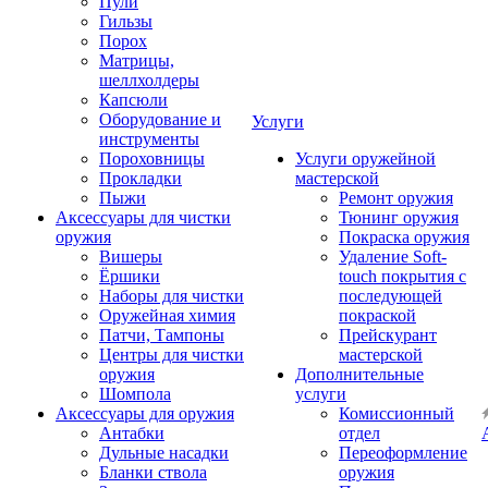
Пули
Гильзы
Порох
Матрицы,
шеллхолдеры
Капсюли
Оборудование и
Услуги
инструменты
Пороховницы
Услуги оружейной
Прокладки
мастерской
Пыжи
Ремонт оружия
Аксессуары для чистки
Тюнинг оружия
оружия
Покраска оружия
Вишеры
Удаление Soft-
Ёршики
touch покрытия с
Наборы для чистки
последующей
Оружейная химия
покраской
Патчи, Тампоны
Прейскурант
Центры для чистки
мастерской
оружия
Дополнительные
Шомпола
услуги
Аксессуары для оружия
Комиссионный
Антабки
отдел
Дульные насадки
Переоформление
Бланки ствола
оружия