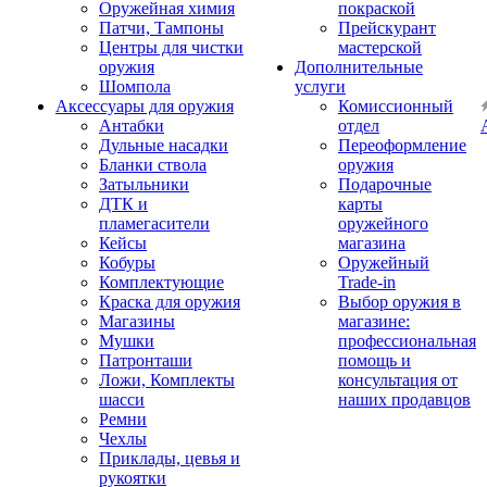
Оружейная химия
покраской
Патчи, Тампоны
Прейскурант
Центры для чистки
мастерской
оружия
Дополнительные
Шомпола
услуги
Аксессуары для оружия
Комиссионный
Антабки
отдел
Дульные насадки
Переоформление
Бланки ствола
оружия
Затыльники
Подарочные
ДТК и
карты
пламегасители
оружейного
Кейсы
магазина
Кобуры
Оружейный
Комплектующие
Trade-in
Краска для оружия
Выбор оружия в
Магазины
магазине:
Мушки
профессиональная
Патронташи
помощь и
Ложи, Комплекты
консультация от
шасси
наших продавцов
Ремни
Чехлы
Приклады, цевья и
рукоятки