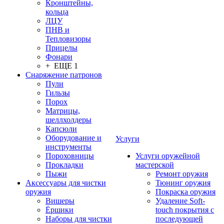
Кронштейны,
кольца
ЛЦУ
ПНВ и
Тепловизоры
Прицелы
Фонари
+ ЕЩЕ 1
Снаряжение патронов
Пули
Гильзы
Порох
Матрицы,
шеллхолдеры
Капсюли
Оборудование и
Услуги
инструменты
Пороховницы
Услуги оружейной
Прокладки
мастерской
Пыжи
Ремонт оружия
Аксессуары для чистки
Тюнинг оружия
оружия
Покраска оружия
Вишеры
Удаление Soft-
Ёршики
touch покрытия с
Наборы для чистки
последующей