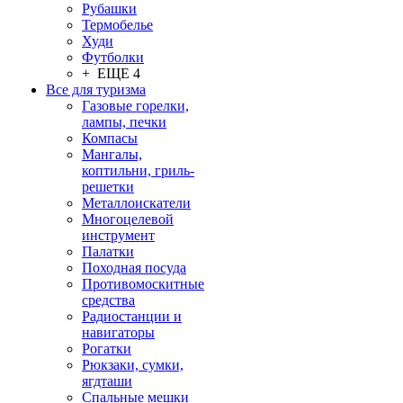
Рубашки
Термобелье
Худи
Футболки
+ ЕЩЕ 4
Все для туризма
Газовые горелки,
лампы, печки
Компасы
Мангалы,
коптильни, гриль-
решетки
Металлоискатели
Многоцелевой
инструмент
Палатки
Походная посуда
Противомоскитные
средства
Радиостанции и
навигаторы
Рогатки
Рюкзаки, сумки,
ягдташи
Спальные мешки