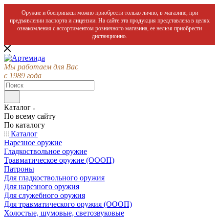
Оружие и боеприпасы можно приобрести только лично, в магазине, при
предъявлении паспорта и лицензии. На сайте эта продукция представлена в целях
ознакомления с ассортиментом розничного магазина, ее нельзя приобрести
дистанционно.
Мы работаем для Вас
с 1989 года
Каталог
По всему сайту
По каталогу
Каталог
Нарезное оружие
Гладкоствольное оружие
Травматическое оружие (ОООП)
Патроны
Для гладкоствольного оружия
Для нарезного оружия
Для служебного оружия
Для травматического оружия (ОООП)
Холостые, шумовые, светозвуковые