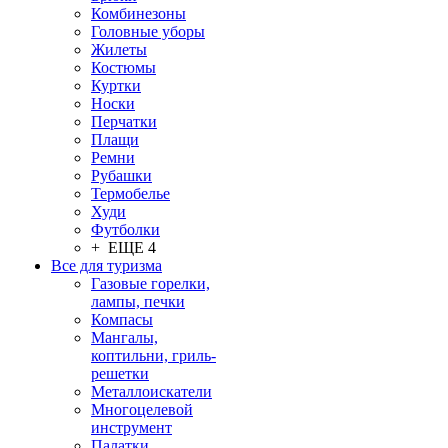
Комбинезоны
Головные уборы
Жилеты
Костюмы
Куртки
Носки
Перчатки
Плащи
Ремни
Рубашки
Термобелье
Худи
Футболки
+ ЕЩЕ 4
Все для туризма
Газовые горелки,
лампы, печки
Компасы
Мангалы,
коптильни, гриль-
решетки
Металлоискатели
Многоцелевой
инструмент
Палатки