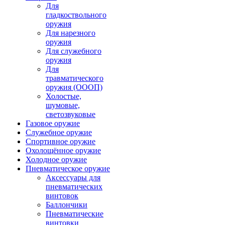
Для
гладкоствольного
оружия
Для нарезного
оружия
Для служебного
оружия
Для
травматического
оружия (ОООП)
Холостые,
шумовые,
светозвуковые
Газовое оружие
Служебное оружие
Спортивное оружие
Охолощённое оружие
Холодное оружие
Пневматическое оружие
Аксессуары для
пневматических
винтовок
Баллончики
Пневматические
винтовки