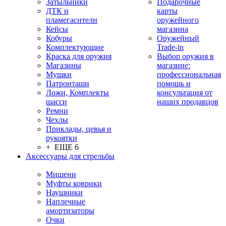
Затыльники
Подарочные
ДТК и
карты
пламегасители
оружейного
Кейсы
магазина
Кобуры
Оружейный
Комплектующие
Trade-in
Краска для оружия
Выбор оружия в
Магазины
магазине:
Мушки
профессиональная
Патронташи
помощь и
Ложи, Комплекты
консультация от
шасси
наших продавцов
Ремни
Чехлы
Приклады, цевья и
рукоятки
+ ЕЩЕ 6
Аксессуары для стрельбы
Мишени
Муфты коврики
Наушники
Наплечные
амортизаторы
Очки