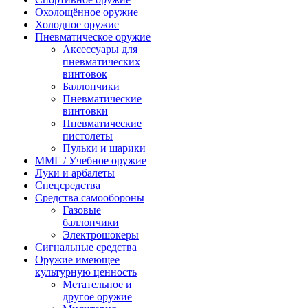
Охолощённое оружие
Холодное оружие
Пневматическое оружие
Аксессуары для
пневматических
винтовок
Баллончики
Пневматические
винтовки
Пневматические
пистолеты
Пульки и шарики
ММГ / Учебное оружие
Луки и арбалеты
Спецсредства
Средства самообороны
Газовые
баллончики
Электрошокеры
Сигнальные средства
Оружие имеющее
культурную ценность
Метательное и
другое оружие