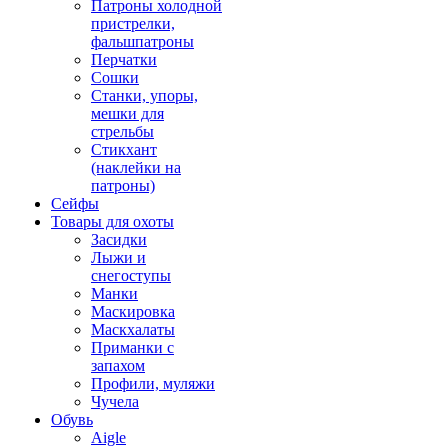
Патроны холодной
пристрелки,
фальшпатроны
Перчатки
Сошки
Станки, упоры,
мешки для
стрельбы
Стикхант
(наклейки на
патроны)
Сейфы
Товары для охоты
Засидки
Лыжи и
снегоступы
Манки
Маскировка
Маскхалаты
Приманки с
запахом
Профили, муляжи
Чучела
Обувь
Aigle