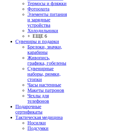
Термосы и фляжки
Фотоохота
Элементы питания
и зарядные
устройства
Холодильники
+ ЕЩЕ 6
Сувениры и подарки
Брелоки, значки,
карабины
Живопись,
графика, гобелены
Сувенирные
наборы, рюмки,
стопки
Часы настенные
Макеты патронов
Чехлы для
телефонов
Подарочные
сертификаты
Тактическая медицина
Носилки
Подсумки