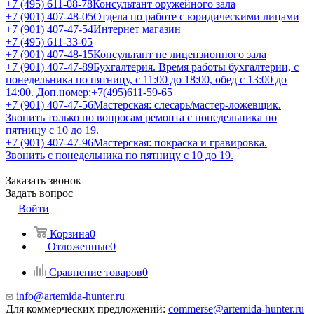
+7 (495) 611-08-78
Консультант оружейного зала
+7 (901) 407-48-05
Отдела по работе с юридическими лицами
+7 (901) 407-47-54
Интернет магазин
+7 (495) 611-33-05
+7 (901) 407-48-15
Консультант не лицензионного зала
+7 (901) 407-47-89
Бухгалтерия. Время работы бухгалтерии, с
понедельника по пятницу, с 11:00 до 18:00, обед с 13:00 до
14:00. Доп.номер:+7(495)611-59-65
+7 (901) 407-47-56
Мастерская: слесарь/мастер-ложевщик.
Звонить только по вопросам ремонта с понедельника по
пятницу с 10 до 19.
+7 (901) 407-47-96
Мастерская: покраска и гравировка.
Звонить с понедельника по пятницу с 10 до 19.
Заказать звонок
Задать вопрос
Войти
Корзина
0
Отложенные
0
Сравнение товаров
0
info@artemida-hunter.ru
Для коммерческих предложений:
commerse@artemida-hunter.ru