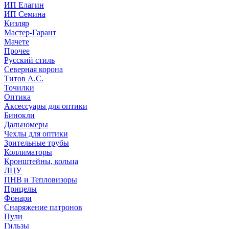
ИП Елагин
ИП Семина
Кизляр
Мастер-Гарант
Мачете
Прочее
Русский стиль
Северная корона
Титов А.С.
Точилки
Оптика
Аксессуары для оптики
Бинокли
Дальномеры
Чехлы для оптики
Зрительные трубы
Коллиматоры
Кронштейны, кольца
ЛЦУ
ПНВ и Тепловизоры
Прицелы
Фонари
Снаряжение патронов
Пули
Гильзы