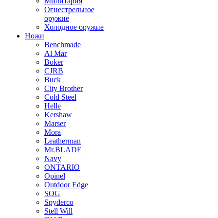
Милитария
Огнестрельное
оружие
Холодное оружие
Ножи
Benchmade
Al Mar
Boker
CJRB
Buck
City Brother
Cold Steel
Helle
Kershaw
Marser
Mora
Leatherman
Mr.BLADE
Navy
ONTARIO
Opinel
Outdoor Edge
SOG
Spyderco
Stell Will