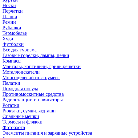
Носки
Перчатки
Плащи
Ремни
Рубашки
Термобелье
Худи
Футболки
Все для туризма
Газовые горелки, лампы, печки
Компасы
Мангалы, коптильни, гриль-решетки
Металлоискатели
Многоцелевой инструмент
Палатки
Походная посуда
Противомоскитные средства
Радиостанции и навигаторы
Рогатки
Рюкзаки, сумки, ягдташи
Спальные мешки
Термосы и фляжки
Фотоохота
Элементы питания и зарядные устройства