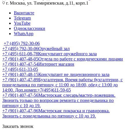
г. Москва, ул. Тимирязевская, д.11, корп.1
Вконтакте
Telegram
YouTube
Одноклассники
WhatsApp
+7 (495) 792-30-06
+7 (495) 792-30-06
Оружейный зал
+7 (495) 611-08-78
Консультант оружейного зала
+7 (901) 407-48-05
Отдела по работе с юридическими лицами
+7 (901) 407-47-54
Интернет магазин
+7 (495) 611-33-05
+7 (901) 407-48-15
Консультант не лицензионного зала
+7 (901) 407-47-89
Бухгалтерия. Время работы бухгалтерии, с
понедельника по пятницу, с 11:00 до 18:00, обед с 13:00 до
14:00. Доп.номер:+7(495)611-59-65
+7 (901) 407-47-56
Мастерская: слесарь/мастер-ложевщик.
Звонить только по вопросам ремонта с понедельника по
пятницу с 10 до 19.
+7 (901) 407-47-96
Мастерская: покраска и гравировка.
Звонить с понедельника по пятницу с 10 до 19.
Заказать звонок