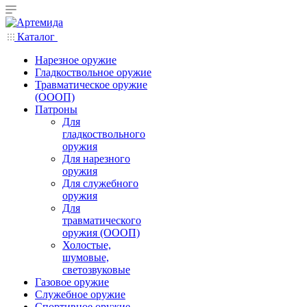
Каталог
Нарезное оружие
Гладкоствольное оружие
Травматическое оружие
(ОООП)
Патроны
Для
гладкоствольного
оружия
Для нарезного
оружия
Для служебного
оружия
Для
травматического
оружия (ОООП)
Холостые,
шумовые,
светозвуковые
Газовое оружие
Служебное оружие
Спортивное оружие