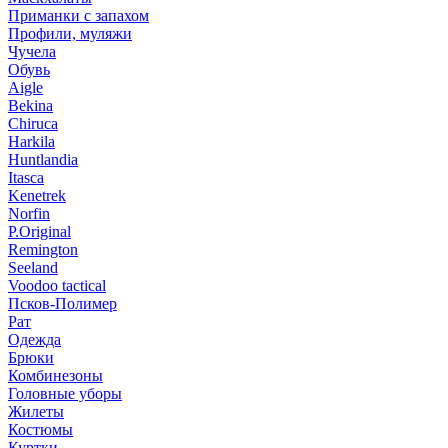
Приманки с запахом
Профили, муляжи
Чучела
Обувь
Aigle
Bekina
Chiruсa
Harkila
Huntlandia
Itasca
Kenetrek
Norfin
P.Original
Remington
Seeland
Voodoo tactical
Псков-Полимер
Рат
Одежда
Брюки
Комбинезоны
Головные уборы
Жилеты
Костюмы
Куртки