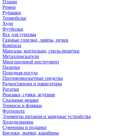
Плащи
Ремни
Рубашки
Термобелье
Худи
Футболки
Все для туризма
Газовые горелки, лампы, печки
Компасы
Мангалы, коптильни, гриль-решетки
Металлоискатели
Многоцелевой инструмент
Палатки
Походная посуда
Противомоскитные средства
Радиостанции и навигаторы
Рогатки
Рюкзаки, сумки, ягдташи
Спальные мешки
Термосы и фляжки
Фотоохота
Элементы питания и зарядные устройства
Холодильники
Сувениры и подарки
Брелоки, значки, карабины