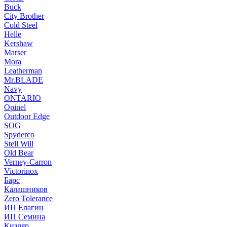
Buck
City Brother
Cold Steel
Helle
Kershaw
Marser
Mora
Leatherman
Mr.BLADE
Navy
ONTARIO
Opinel
Outdoor Edge
SOG
Spyderco
Stell Will
Old Bear
Verney-Carron
Victorinox
Барс
Калашников
Zero Tolerance
ИП Елагин
ИП Семина
Кизляр