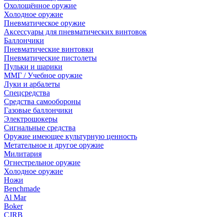
Охолощённое оружие
Холодное оружие
Пневматическое оружие
Аксессуары для пневматических винтовок
Баллончики
Пневматические винтовки
Пневматические пистолеты
Пульки и шарики
ММГ / Учебное оружие
Луки и арбалеты
Спецсредства
Средства самообороны
Газовые баллончики
Электрошокеры
Сигнальные средства
Оружие имеющее культурную ценность
Метательное и другое оружие
Милитария
Огнестрельное оружие
Холодное оружие
Ножи
Benchmade
Al Mar
Boker
CJRB