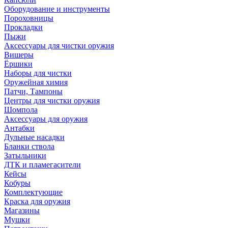
Оборудование и инструменты
Пороховницы
Прокладки
Пыжи
Аксессуары для чистки оружия
Вишеры
Ёршики
Наборы для чистки
Оружейная химия
Патчи, Тампоны
Центры для чистки оружия
Шомпола
Аксессуары для оружия
Антабки
Дульные насадки
Бланки ствола
Затыльники
ДТК и пламегасители
Кейсы
Кобуры
Комплектующие
Краска для оружия
Магазины
Мушки