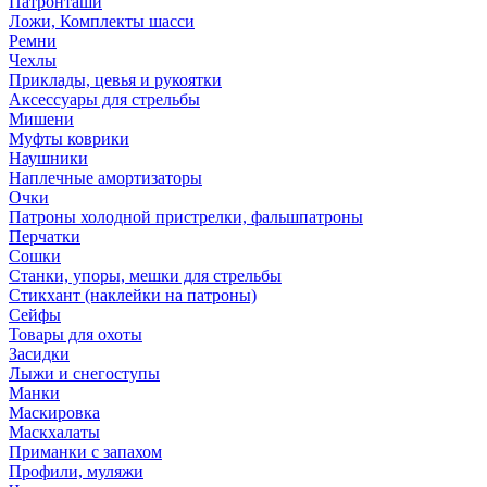
Патронташи
Ложи, Комплекты шасси
Ремни
Чехлы
Приклады, цевья и рукоятки
Аксессуары для стрельбы
Мишени
Муфты коврики
Наушники
Наплечные амортизаторы
Очки
Патроны холодной пристрелки, фальшпатроны
Перчатки
Сошки
Станки, упоры, мешки для стрельбы
Стикхант (наклейки на патроны)
Сейфы
Товары для охоты
Засидки
Лыжи и снегоступы
Манки
Маскировка
Маскхалаты
Приманки с запахом
Профили, муляжи