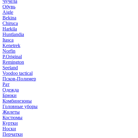
Чучела
Обувь
Aigle
Bekina
Chiruсa
Harkila
Huntlandia
Itasca
Kenetrek
Norfin
P.Original
Remington
Seeland
Voodoo tactical
Псков-Полимер
Рат
Одежда
Брюки
Комбинезоны
Головные уборы
Жилеты
Костюмы
Куртки
Носки
Перчатки