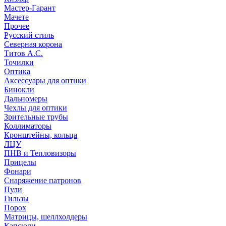
Мастер-Гарант
Мачете
Прочее
Русский стиль
Северная корона
Титов А.С.
Точилки
Оптика
Аксессуары для оптики
Бинокли
Дальномеры
Чехлы для оптики
Зрительные трубы
Коллиматоры
Кронштейны, кольца
ЛЦУ
ПНВ и Тепловизоры
Прицелы
Фонари
Снаряжение патронов
Пули
Гильзы
Порох
Матрицы, шеллхолдеры
Капсюли