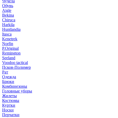
Чучела
Обувь
Aigle
Bekina
Chiruсa
Harkila
Huntlandia
Itasca
Kenetrek
Norfin
P.Original
Remington
Seeland
Voodoo tactical
Псков-Полимер
Рат
Одежда
Брюки
Комбинезоны
Головные уборы
Жилеты
Костюмы
Куртки
Носки
Перчатки