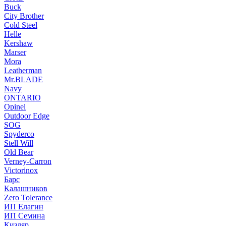
Buck
City Brother
Cold Steel
Helle
Kershaw
Marser
Mora
Leatherman
Mr.BLADE
Navy
ONTARIO
Opinel
Outdoor Edge
SOG
Spyderco
Stell Will
Old Bear
Verney-Carron
Victorinox
Барс
Калашников
Zero Tolerance
ИП Елагин
ИП Семина
Кизляр