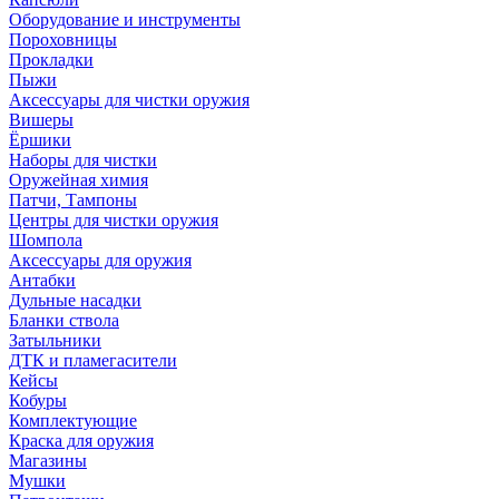
Оборудование и инструменты
Пороховницы
Прокладки
Пыжи
Аксессуары для чистки оружия
Вишеры
Ёршики
Наборы для чистки
Оружейная химия
Патчи, Тампоны
Центры для чистки оружия
Шомпола
Аксессуары для оружия
Антабки
Дульные насадки
Бланки ствола
Затыльники
ДТК и пламегасители
Кейсы
Кобуры
Комплектующие
Краска для оружия
Магазины
Мушки