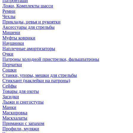
Патронташи
Ложи, Комплекты шасси
Ремни
Чехлы
Приклады, цевья и рукоятки
Аксессуары для стрельбы
Мишени
Муфты коврики
Наушники
Наплечные амортизаторы
Очки
Патроны холодной пристрелки, фальшпатроны
Перчатки
Сошки
Станки, упоры, мешки для стрельбы
Стикхант (наклейки на патроны)
Сейфы
Товары для охоты
Засидки
Лыжи и снегоступы
Манки
Маскировка
Маскхалаты
Приманки с запахом
Профили, муляжи