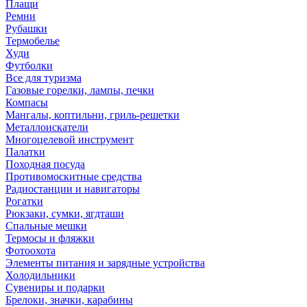
Плащи
Ремни
Рубашки
Термобелье
Худи
Футболки
Все для туризма
Газовые горелки, лампы, печки
Компасы
Мангалы, коптильни, гриль-решетки
Металлоискатели
Многоцелевой инструмент
Палатки
Походная посуда
Противомоскитные средства
Радиостанции и навигаторы
Рогатки
Рюкзаки, сумки, ягдташи
Спальные мешки
Термосы и фляжки
Фотоохота
Элементы питания и зарядные устройства
Холодильники
Сувениры и подарки
Брелоки, значки, карабины