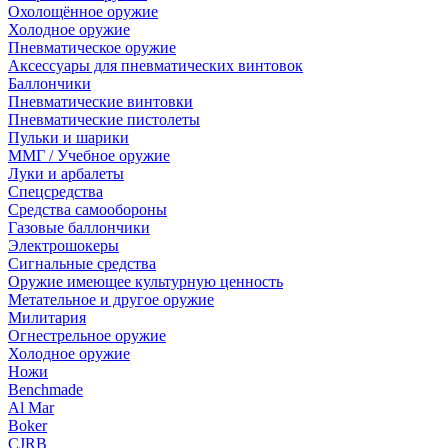
Охолощённое оружие
Холодное оружие
Пневматическое оружие
Аксессуары для пневматических винтовок
Баллончики
Пневматические винтовки
Пневматические пистолеты
Пульки и шарики
ММГ / Учебное оружие
Луки и арбалеты
Спецсредства
Средства самообороны
Газовые баллончики
Электрошокеры
Сигнальные средства
Оружие имеющее культурную ценность
Метательное и другое оружие
Милитария
Огнестрельное оружие
Холодное оружие
Ножи
Benchmade
Al Mar
Boker
CJRB