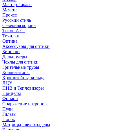
Мастер-Гарант
Мачете
Прочее
Русский стиль
Северная корона
Титов А.С.
Точилки
Оптика
Аксессуары для оптики
Бинокли
Дальномеры
Чехлы для оптики
Зрительные трубы
Коллиматоры
Кронштейны, кольца
ЛЦУ
ПНВ и Тепловизоры
Прицелы
Фонари
Снаряжение патронов
Пули
Гильзы
Порох
Матрицы, шеллхолдеры
Капсюли