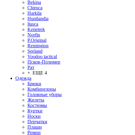
Bekina
Chiruсa
Harkila
Huntlandia
Itasca
Kenetrek
Norfin
P.Original
Remington
Seeland
Voodoo tactical
Псков-Полимер
Рат
+ ЕЩЕ 4
Одежда
Брюки
Комбинезоны
Головные уборы
Жилеты
Костюмы
Куртки
Носки
Перчатки
Плащи
Ремни