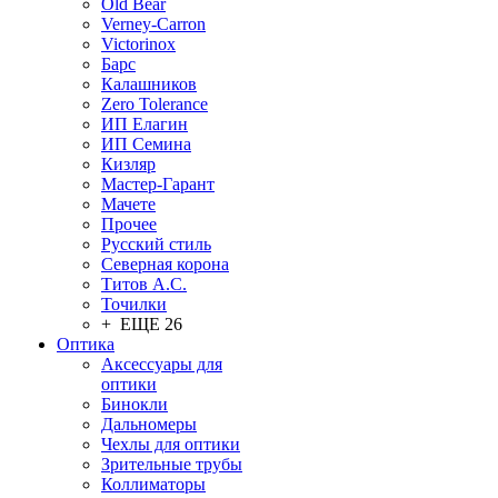
Old Bear
Verney-Carron
Victorinox
Барс
Калашников
Zero Tolerance
ИП Елагин
ИП Семина
Кизляр
Мастер-Гарант
Мачете
Прочее
Русский стиль
Северная корона
Титов А.С.
Точилки
+ ЕЩЕ 26
Оптика
Аксессуары для
оптики
Бинокли
Дальномеры
Чехлы для оптики
Зрительные трубы
Коллиматоры