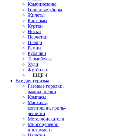
Комбинезоны
Головные уборы
Жилеты
Костюмы
Куртки
Носки
Перчатки
Плащи
Ремни
Рубашки
Термобелье
Худи
Футболки
+ ЕЩЕ 4
Все для туризма
Газовые горелки,
лампы, печки
Компасы
Мангалы,
коптильни, гриль-
решетки
Металлоискатели
Многоцелевой
инструмент
Палатки