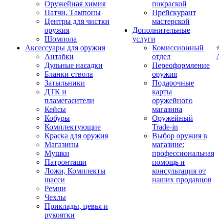
Оружейная химия
покраской
Патчи, Тампоны
Прейскурант
Центры для чистки
мастерской
оружия
Дополнительные
Шомпола
услуги
Аксессуары для оружия
Комиссионный
Антабки
отдел
Дульные насадки
Переоформление
Бланки ствола
оружия
Затыльники
Подарочные
ДТК и
карты
пламегасители
оружейного
Кейсы
магазина
Кобуры
Оружейный
Комплектующие
Trade-in
Краска для оружия
Выбор оружия в
Магазины
магазине:
Мушки
профессиональная
Патронташи
помощь и
Ложи, Комплекты
консультация от
шасси
наших продавцов
Ремни
Чехлы
Приклады, цевья и
рукоятки