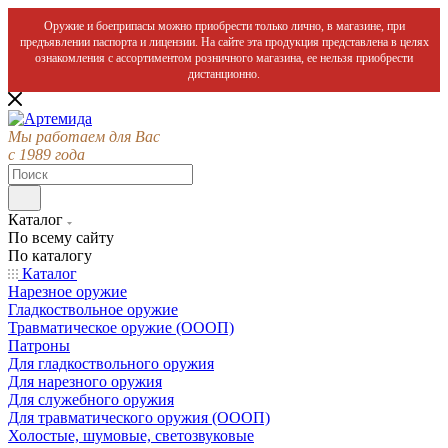
Оружие и боеприпасы можно приобрести только лично, в магазине, при
предъявлении паспорта и лицензии. На сайте эта продукция представлена в целях
ознакомления с ассортиментом розничного магазина, ее нельзя приобрести
дистанционно.
Мы работаем для Вас
с 1989 года
Каталог
По всему сайту
По каталогу
Каталог
Нарезное оружие
Гладкоствольное оружие
Травматическое оружие (ОООП)
Патроны
Для гладкоствольного оружия
Для нарезного оружия
Для служебного оружия
Для травматического оружия (ОООП)
Холостые, шумовые, светозвуковые