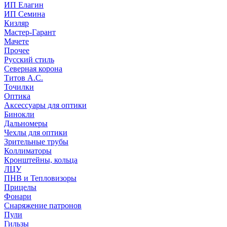
ИП Елагин
ИП Семина
Кизляр
Мастер-Гарант
Мачете
Прочее
Русский стиль
Северная корона
Титов А.С.
Точилки
Оптика
Аксессуары для оптики
Бинокли
Дальномеры
Чехлы для оптики
Зрительные трубы
Коллиматоры
Кронштейны, кольца
ЛЦУ
ПНВ и Тепловизоры
Прицелы
Фонари
Снаряжение патронов
Пули
Гильзы