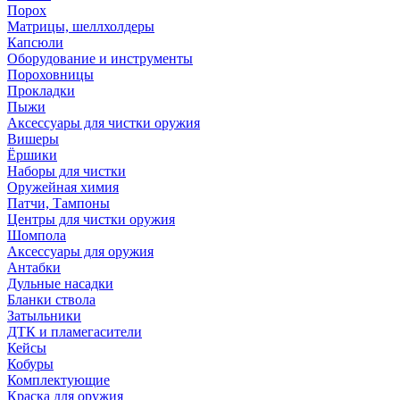
Порох
Матрицы, шеллхолдеры
Капсюли
Оборудование и инструменты
Пороховницы
Прокладки
Пыжи
Аксессуары для чистки оружия
Вишеры
Ёршики
Наборы для чистки
Оружейная химия
Патчи, Тампоны
Центры для чистки оружия
Шомпола
Аксессуары для оружия
Антабки
Дульные насадки
Бланки ствола
Затыльники
ДТК и пламегасители
Кейсы
Кобуры
Комплектующие
Краска для оружия