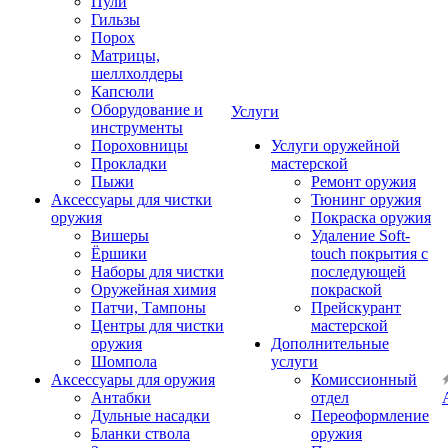
Пули
Гильзы
Порох
Матрицы,
шеллхолдеры
Капсюли
Оборудование и
Услуги
инструменты
Пороховницы
Услуги оружейной
Прокладки
мастерской
Пыжи
Ремонт оружия
Аксессуары для чистки
Тюнинг оружия
оружия
Покраска оружия
Вишеры
Удаление Soft-
Ёршики
touch покрытия с
Наборы для чистки
последующей
Оружейная химия
покраской
Патчи, Тампоны
Прейскурант
Центры для чистки
мастерской
оружия
Дополнительные
Шомпола
услуги
Аксессуары для оружия
Комиссионный
Антабки
отдел
Дульные насадки
Переоформление
Бланки ствола
оружия