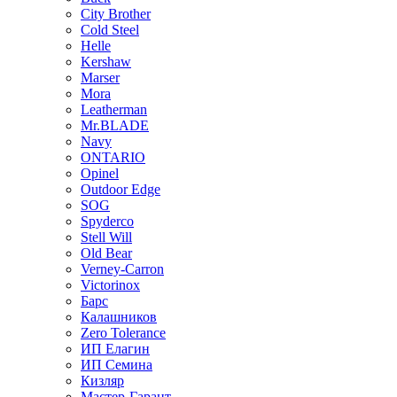
City Brother
Cold Steel
Helle
Kershaw
Marser
Mora
Leatherman
Mr.BLADE
Navy
ONTARIO
Opinel
Outdoor Edge
SOG
Spyderco
Stell Will
Old Bear
Verney-Carron
Victorinox
Барс
Калашников
Zero Tolerance
ИП Елагин
ИП Семина
Кизляр
Мастер-Гарант