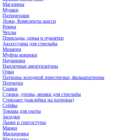
Магазины
Мушки
Патронташи
Ложи, Комплекты шасси
Ремни
Чехлы
Приклады, цевья и рукоятки
Аксессуары для стрельбы
Мишени
Муфты коврики
Наушники
Наплечные амортизаторы
Очки
Патроны холодной пристрелки, фальшпатроны
Перчатки
Сошки
Станки, упоры, мешки для стрельбы
Стикхант (наклейки на патроны)
Сейфы
Товары для охоты
Засидки
Лыжи и снегоступы
Манки
Маскировка
Маскхалаты