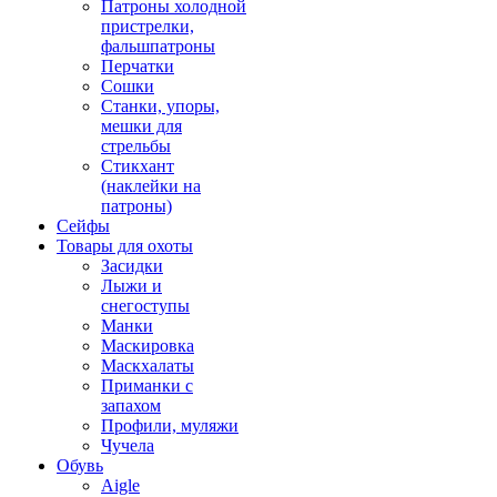
Патроны холодной
пристрелки,
фальшпатроны
Перчатки
Сошки
Станки, упоры,
мешки для
стрельбы
Стикхант
(наклейки на
патроны)
Сейфы
Товары для охоты
Засидки
Лыжи и
снегоступы
Манки
Маскировка
Маскхалаты
Приманки с
запахом
Профили, муляжи
Чучела
Обувь
Aigle