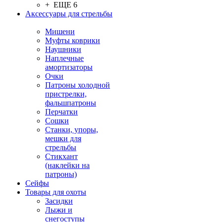
+ ЕЩЕ 6
Аксессуары для стрельбы
Мишени
Муфты коврики
Наушники
Наплечные
амортизаторы
Очки
Патроны холодной
пристрелки,
фальшпатроны
Перчатки
Сошки
Станки, упоры,
мешки для
стрельбы
Стикхант
(наклейки на
патроны)
Сейфы
Товары для охоты
Засидки
Лыжи и
снегоступы