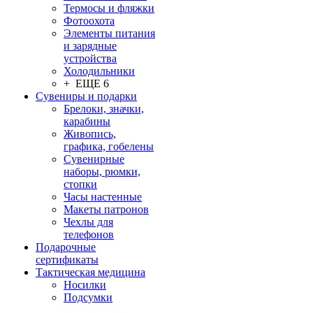
Термосы и фляжки
Фотоохота
Элементы питания
и зарядные
устройства
Холодильники
+ ЕЩЕ 6
Сувениры и подарки
Брелоки, значки,
карабины
Живопись,
графика, гобелены
Сувенирные
наборы, рюмки,
стопки
Часы настенные
Макеты патронов
Чехлы для
телефонов
Подарочные
сертификаты
Тактическая медицина
Носилки
Подсумки