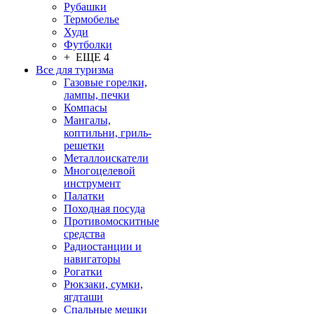
Рубашки
Термобелье
Худи
Футболки
+ ЕЩЕ 4
Все для туризма
Газовые горелки,
лампы, печки
Компасы
Мангалы,
коптильни, гриль-
решетки
Металлоискатели
Многоцелевой
инструмент
Палатки
Походная посуда
Противомоскитные
средства
Радиостанции и
навигаторы
Рогатки
Рюкзаки, сумки,
ягдташи
Спальные мешки