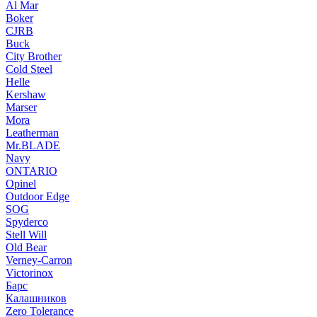
Al Mar
Boker
CJRB
Buck
City Brother
Cold Steel
Helle
Kershaw
Marser
Mora
Leatherman
Mr.BLADE
Navy
ONTARIO
Opinel
Outdoor Edge
SOG
Spyderco
Stell Will
Old Bear
Verney-Carron
Victorinox
Барс
Калашников
Zero Tolerance