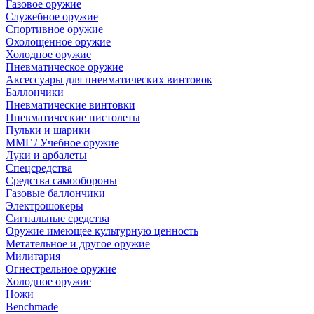
Газовое оружие
Служебное оружие
Спортивное оружие
Охолощённое оружие
Холодное оружие
Пневматическое оружие
Аксессуары для пневматических винтовок
Баллончики
Пневматические винтовки
Пневматические пистолеты
Пульки и шарики
ММГ / Учебное оружие
Луки и арбалеты
Спецсредства
Средства самообороны
Газовые баллончики
Электрошокеры
Сигнальные средства
Оружие имеющее культурную ценность
Метательное и другое оружие
Милитария
Огнестрельное оружие
Холодное оружие
Ножи
Benchmade