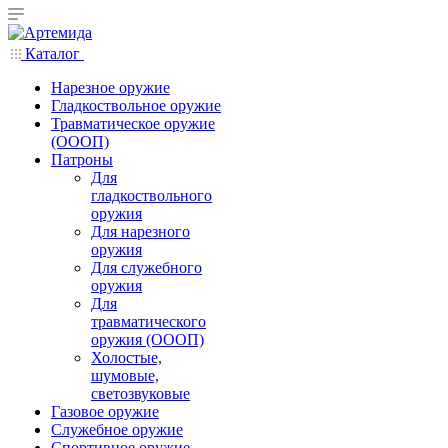
Каталог
Нарезное оружие
Гладкоствольное оружие
Травматическое оружие
(ОООП)
Патроны
Для
гладкоствольного
оружия
Для нарезного
оружия
Для служебного
оружия
Для
травматического
оружия (ОООП)
Холостые,
шумовые,
светозвуковые
Газовое оружие
Служебное оружие
Спортивное оружие