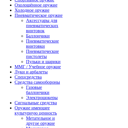
Охолощённое оружие
Холодное оружие
Пневматическое оружие
Аксессуары для
пневматических
винтовок
Баллончики
Пневматические
винтовки
Пневматические
пистолеты
Пульки и шарики
ММГ / Учебное оружие
Луки и арбалеты
Спецсредства
Средства самообороны
Газовые
баллончики
Электрошокеры
Сигнальные средства
Оружие имеющее
культурную ценность
Метательное и
другое оружие