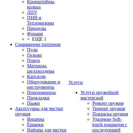
Кронштейны,
кольца
ЛЦУ
ПНВ и
Тепловизоры
Прицелы
Фонари
+ ЕЩЕ 1
Снаряжение патронов
Пули
Гильзы
Порох
Матрицы,
шеллхолдеры
Капсюли
Оборудование и
Услуги
инструменты
Пороховницы
Услуги оружейной
Прокладки
мастерской
Пыжи
Ремонт оружия
Аксессуары для чистки
Тюнинг оружия
оружия
Покраска оружия
Вишеры
Удаление Soft-
Ёршики
touch покрытия с
Наборы для чистки
последующей