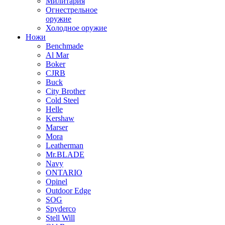
Милитария
Огнестрельное
оружие
Холодное оружие
Ножи
Benchmade
Al Mar
Boker
CJRB
Buck
City Brother
Cold Steel
Helle
Kershaw
Marser
Mora
Leatherman
Mr.BLADE
Navy
ONTARIO
Opinel
Outdoor Edge
SOG
Spyderco
Stell Will