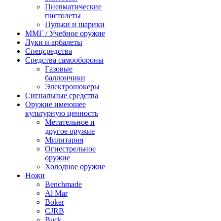
Пневматические
пистолеты
Пульки и шарики
ММГ / Учебное оружие
Луки и арбалеты
Спецсредства
Средства самообороны
Газовые
баллончики
Электрошокеры
Сигнальные средства
Оружие имеющее
культурную ценность
Метательное и
другое оружие
Милитария
Огнестрельное
оружие
Холодное оружие
Ножи
Benchmade
Al Mar
Boker
CJRB
Buck