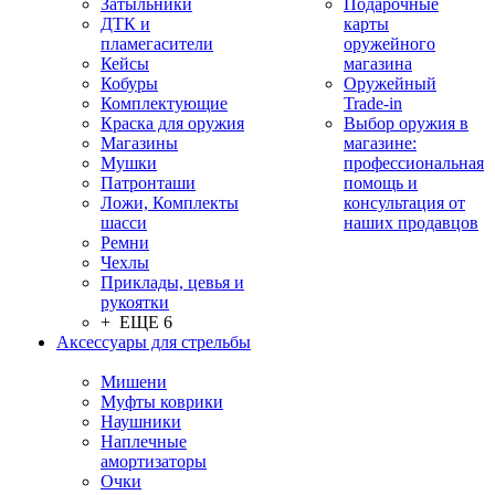
Затыльники
Подарочные
ДТК и
карты
пламегасители
оружейного
Кейсы
магазина
Кобуры
Оружейный
Комплектующие
Trade-in
Краска для оружия
Выбор оружия в
Магазины
магазине:
Мушки
профессиональная
Патронташи
помощь и
Ложи, Комплекты
консультация от
шасси
наших продавцов
Ремни
Чехлы
Приклады, цевья и
рукоятки
+ ЕЩЕ 6
Аксессуары для стрельбы
Мишени
Муфты коврики
Наушники
Наплечные
амортизаторы
Очки