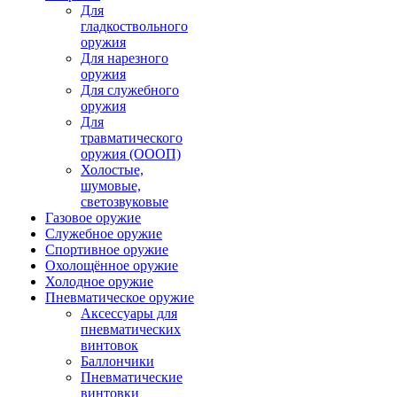
Для
гладкоствольного
оружия
Для нарезного
оружия
Для служебного
оружия
Для
травматического
оружия (ОООП)
Холостые,
шумовые,
светозвуковые
Газовое оружие
Служебное оружие
Спортивное оружие
Охолощённое оружие
Холодное оружие
Пневматическое оружие
Аксессуары для
пневматических
винтовок
Баллончики
Пневматические
винтовки