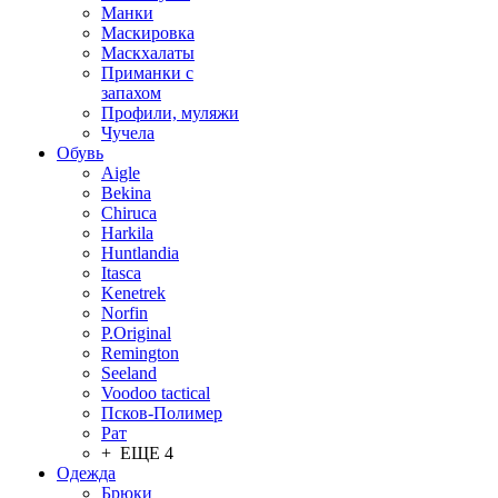
Манки
Маскировка
Маскхалаты
Приманки с
запахом
Профили, муляжи
Чучела
Обувь
Aigle
Bekina
Chiruсa
Harkila
Huntlandia
Itasca
Kenetrek
Norfin
P.Original
Remington
Seeland
Voodoo tactical
Псков-Полимер
Рат
+ ЕЩЕ 4
Одежда
Брюки