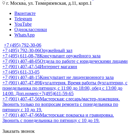
г. Москва, ул. Тимирязевская, д.11, корп.1
Вконтакте
Telegram
YouTube
Одноклассники
WhatsApp
+7 (495) 792-30-06
+7 (495) 792-30-06
Оружейный зал
+7 (495) 611-08-78
Консультант оружейного зала
+7 (901) 407-48-05
Отдела по работе с юридическими лицами
+7 (901) 407-47-54
Интернет магазин
+7 (495) 611-33-05
+7 (901) 407-48-15
Консультант не лицензионного зала
+7 (901) 407-47-89
Бухгалтерия. Время работы бухгалтерии, с
понедельника по пятницу, с 11:00 до 18:00, обед с 13:00 до
14:00. Доп.номер:+7(495)611-59-65
+7 (901) 407-47-56
Мастерская: слесарь/мастер-ложевщик.
Звонить только по вопросам ремонта с понедельника по
пятницу с 10 до 19.
+7 (901) 407-47-96
Мастерская: покраска и гравировка.
Звонить с понедельника по пятницу с 10 до 19.
Заказать звонок