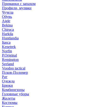
Приманки с запахом
Профили, муляжи
Чучела
Обувь
Aigle
Bekina
Chiruсa
Harkila
Huntlandia
Itasca
Kenetrek
Norfin
P.Original
Remington
Seeland
Voodoo tactical
Псков-Полимер
Рат
Одежда
Брюки
Комбинезоны
Головные уборы
Жилеты
Костюмы
Куртки