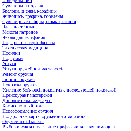
Холодильники
Сувениры и подарки
Брелоки, значки, карабины
Живопись, графика, гобелены
Сувенирные наборы, рюмки, стопки
Часы настенные
Макеты патронов
Чехлы для телефонов
Подарочные сертификаты
Тактическая медицина
Носилки
Подсумки
Услуги
Услуги оружейной мастерской
Ремонт оружия
Тюнинг оружия
Покраска оружия
Удаление Soft-touch покрытия с последующей покраской
Прейскурант мастерской
Дополнительные услуги
Комиссионный отдел
Переоформление оружия
Подарочные карты оружейного магазина
Оружейный Trade-in
Выбор оружия в магазине: профессиональная помощь и