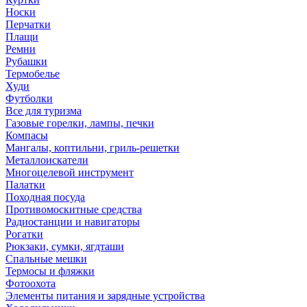
Носки
Перчатки
Плащи
Ремни
Рубашки
Термобелье
Худи
Футболки
Все для туризма
Газовые горелки, лампы, печки
Компасы
Мангалы, коптильни, гриль-решетки
Металлоискатели
Многоцелевой инструмент
Палатки
Походная посуда
Противомоскитные средства
Радиостанции и навигаторы
Рогатки
Рюкзаки, сумки, ягдташи
Спальные мешки
Термосы и фляжки
Фотоохота
Элементы питания и зарядные устройства