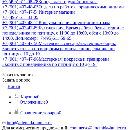
+7 (495) 611-08-78
Консультант оружейного зала
+7 (901) 407-48-05
Отдела по работе с юридическими лицами
+7 (901) 407-47-54
Интернет магазин
+7 (495) 611-33-05
+7 (901) 407-48-15
Консультант не лицензионного зала
+7 (901) 407-47-89
Бухгалтерия. Время работы бухгалтерии, с
понедельника по пятницу, с 11:00 до 18:00, обед с 13:00 до
14:00. Доп.номер:+7(495)611-59-65
+7 (901) 407-47-56
Мастерская: слесарь/мастер-ложевщик.
Звонить только по вопросам ремонта с понедельника по
пятницу с 10 до 19.
+7 (901) 407-47-96
Мастерская: покраска и гравировка.
Звонить с понедельника по пятницу с 10 до 19.
Заказать звонок
Задать вопрос
Войти
Корзина
0
Отложенные
0
Сравнение товаров
0
info@artemida-hunter.ru
Для коммерческих предложений:
commerse@artemida-hunter.ru