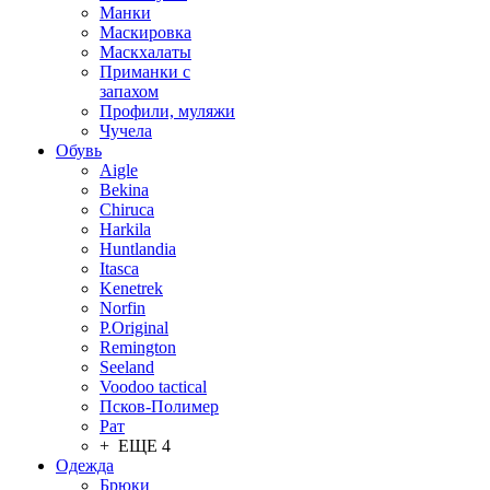
Манки
Маскировка
Маскхалаты
Приманки с
запахом
Профили, муляжи
Чучела
Обувь
Aigle
Bekina
Chiruсa
Harkila
Huntlandia
Itasca
Kenetrek
Norfin
P.Original
Remington
Seeland
Voodoo tactical
Псков-Полимер
Рат
+ ЕЩЕ 4
Одежда
Брюки