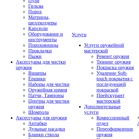
Пули
Гильзы
Порох
Матрицы,
шеллхолдеры
Капсюли
Оборудование и
Услуги
инструменты
Пороховницы
Услуги оружейной
Прокладки
мастерской
Пыжи
Ремонт оружия
Аксессуары для чистки
Тюнинг оружия
оружия
Покраска оружия
Вишеры
Удаление Soft-
Ёршики
touch покрытия с
Наборы для чистки
последующей
Оружейная химия
покраской
Патчи, Тампоны
Прейскурант
Центры для чистки
мастерской
оружия
Дополнительные
Шомпола
услуги
Аксессуары для оружия
Комиссионный
Антабки
отдел
Дульные насадки
Переоформление
Бланки ствола
оружия