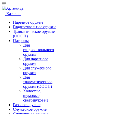
Каталог
Нарезное оружие
Гладкоствольное оружие
Травматическое оружие
(ОООП)
Патроны
Для
гладкоствольного
оружия
Для нарезного
оружия
Для служебного
оружия
Для
травматического
оружия (ОООП)
Холостые,
шумовые,
светозвуковые
Газовое оружие
Служебное оружие
Спортивное оружие