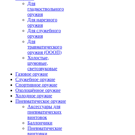
Для
гладкоствольного
оружия
Для нарезного
оружия
Для служебного
оружия
Для
травматического
оружия (ОООП)
Холостые,
шумовые,
светозвуковые
Газовое оружие
Служебное оружие
Спортивное оружие
Охолощённое оружие
Холодное оружие
Пневматическое оружие
Аксессуары для
пневматических
винтовок
Баллончики
Пневматические
винтовки