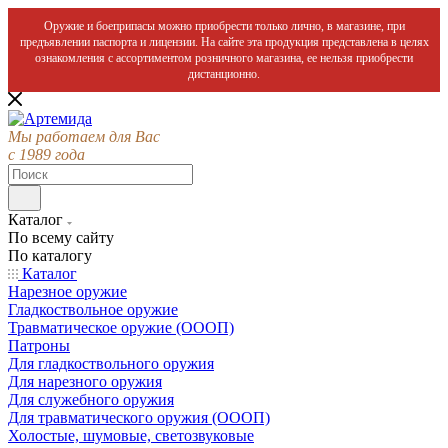
Оружие и боеприпасы можно приобрести только лично, в магазине, при
предъявлении паспорта и лицензии. На сайте эта продукция представлена в целях
ознакомления с ассортиментом розничного магазина, ее нельзя приобрести
дистанционно.
Мы работаем для Вас
с 1989 года
Каталог
По всему сайту
По каталогу
Каталог
Нарезное оружие
Гладкоствольное оружие
Травматическое оружие (ОООП)
Патроны
Для гладкоствольного оружия
Для нарезного оружия
Для служебного оружия
Для травматического оружия (ОООП)
Холостые, шумовые, светозвуковые