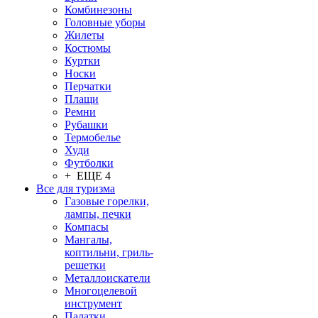
Комбинезоны
Головные уборы
Жилеты
Костюмы
Куртки
Носки
Перчатки
Плащи
Ремни
Рубашки
Термобелье
Худи
Футболки
+ ЕЩЕ 4
Все для туризма
Газовые горелки,
лампы, печки
Компасы
Мангалы,
коптильни, гриль-
решетки
Металлоискатели
Многоцелевой
инструмент
Палатки