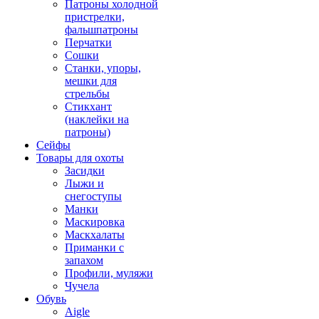
Патроны холодной
пристрелки,
фальшпатроны
Перчатки
Сошки
Станки, упоры,
мешки для
стрельбы
Стикхант
(наклейки на
патроны)
Сейфы
Товары для охоты
Засидки
Лыжи и
снегоступы
Манки
Маскировка
Маскхалаты
Приманки с
запахом
Профили, муляжи
Чучела
Обувь
Aigle