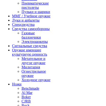
Пневматические
пистолеты
Пульки и шарики
ММГ / Учебное оружие
Луки и арбалеты
Спецсредства
Средства самообороны
Газовые
баллончики
Электрошокеры
Сигнальные средства
Оружие имеющее
культурную ценность
Метательное и
другое оружие
Милитария
Огнестрельное
оружие
Холодное оружие
Ножи
Benchmade
Al Mar
Boker
CJRB
Buck