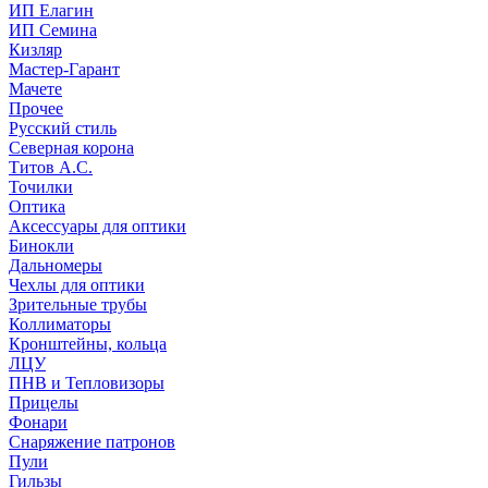
ИП Елагин
ИП Семина
Кизляр
Мастер-Гарант
Мачете
Прочее
Русский стиль
Северная корона
Титов А.С.
Точилки
Оптика
Аксессуары для оптики
Бинокли
Дальномеры
Чехлы для оптики
Зрительные трубы
Коллиматоры
Кронштейны, кольца
ЛЦУ
ПНВ и Тепловизоры
Прицелы
Фонари
Снаряжение патронов
Пули
Гильзы