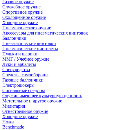
Газовое оружие
Служебное оружие
Спортивное оружие
Охолощённое оружие
Холодное оружие
Пневматическое оружие
Аксессуары для пневматических винтовок
Баллончики
Пневматические винтовки
Пневматические пистолеты
Пульки и шарики
ММГ / Учебное оружие
Луки и арбалеты
Спецсредства
Средства самообороны
Газовые баллончики
Электрошокеры
Сигнальные средства
Оружие имеющее культурную ценность
Метательное и другое оружие
Милитария
Огнестрельное оружие
Холодное оружие
Ножи
Benchmade