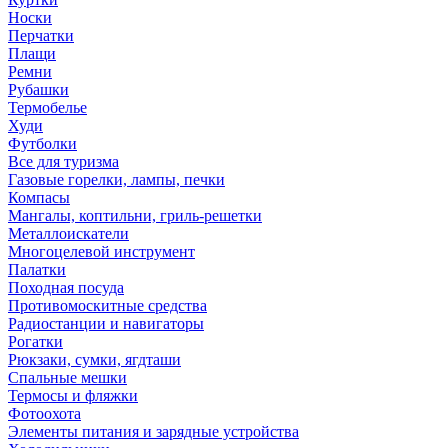
Носки
Перчатки
Плащи
Ремни
Рубашки
Термобелье
Худи
Футболки
Все для туризма
Газовые горелки, лампы, печки
Компасы
Мангалы, коптильни, гриль-решетки
Металлоискатели
Многоцелевой инструмент
Палатки
Походная посуда
Противомоскитные средства
Радиостанции и навигаторы
Рогатки
Рюкзаки, сумки, ягдташи
Спальные мешки
Термосы и фляжки
Фотоохота
Элементы питания и зарядные устройства