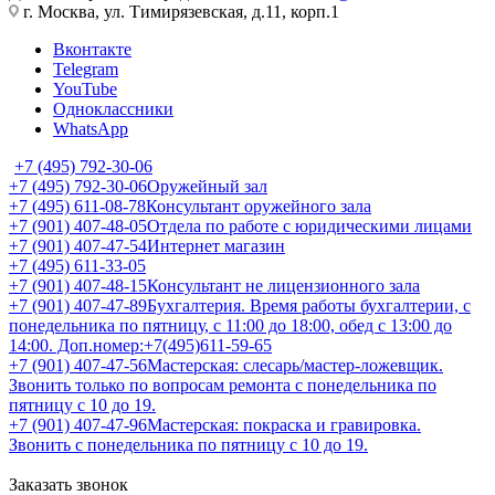
г. Москва, ул. Тимирязевская, д.11, корп.1
Вконтакте
Telegram
YouTube
Одноклассники
WhatsApp
+7 (495) 792-30-06
+7 (495) 792-30-06
Оружейный зал
+7 (495) 611-08-78
Консультант оружейного зала
+7 (901) 407-48-05
Отдела по работе с юридическими лицами
+7 (901) 407-47-54
Интернет магазин
+7 (495) 611-33-05
+7 (901) 407-48-15
Консультант не лицензионного зала
+7 (901) 407-47-89
Бухгалтерия. Время работы бухгалтерии, с
понедельника по пятницу, с 11:00 до 18:00, обед с 13:00 до
14:00. Доп.номер:+7(495)611-59-65
+7 (901) 407-47-56
Мастерская: слесарь/мастер-ложевщик.
Звонить только по вопросам ремонта с понедельника по
пятницу с 10 до 19.
+7 (901) 407-47-96
Мастерская: покраска и гравировка.
Звонить с понедельника по пятницу с 10 до 19.
Заказать звонок