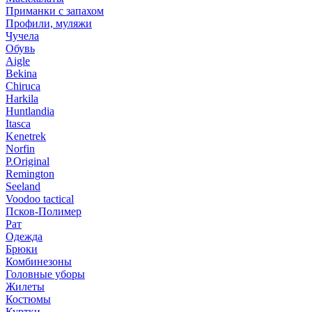
Приманки с запахом
Профили, муляжи
Чучела
Обувь
Aigle
Bekina
Chiruсa
Harkila
Huntlandia
Itasca
Kenetrek
Norfin
P.Original
Remington
Seeland
Voodoo tactical
Псков-Полимер
Рат
Одежда
Брюки
Комбинезоны
Головные уборы
Жилеты
Костюмы
Куртки