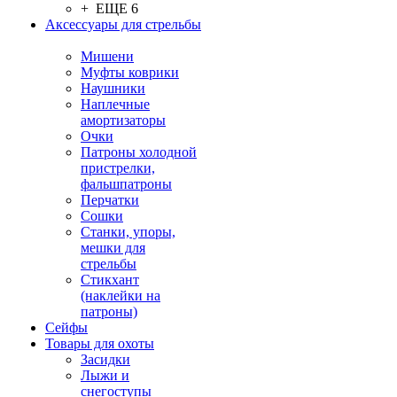
+ ЕЩЕ 6
Аксессуары для стрельбы
Мишени
Муфты коврики
Наушники
Наплечные
амортизаторы
Очки
Патроны холодной
пристрелки,
фальшпатроны
Перчатки
Сошки
Станки, упоры,
мешки для
стрельбы
Стикхант
(наклейки на
патроны)
Сейфы
Товары для охоты
Засидки
Лыжи и
снегоступы