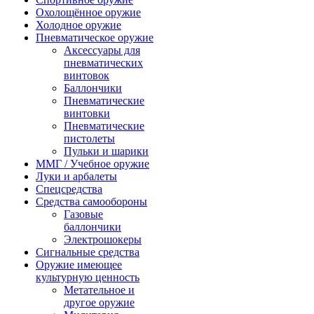
Охолощённое оружие
Холодное оружие
Пневматическое оружие
Аксессуары для
пневматических
винтовок
Баллончики
Пневматические
винтовки
Пневматические
пистолеты
Пульки и шарики
ММГ / Учебное оружие
Луки и арбалеты
Спецсредства
Средства самообороны
Газовые
баллончики
Электрошокеры
Сигнальные средства
Оружие имеющее
культурную ценность
Метательное и
другое оружие