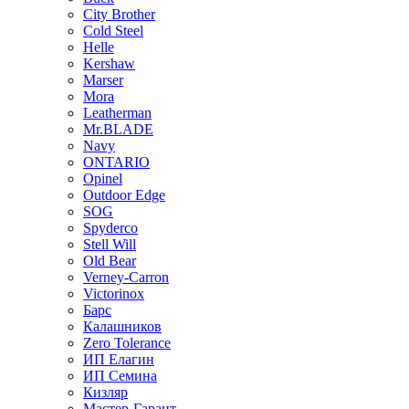
City Brother
Cold Steel
Helle
Kershaw
Marser
Mora
Leatherman
Mr.BLADE
Navy
ONTARIO
Opinel
Outdoor Edge
SOG
Spyderco
Stell Will
Old Bear
Verney-Carron
Victorinox
Барс
Калашников
Zero Tolerance
ИП Елагин
ИП Семина
Кизляр
Мастер-Гарант