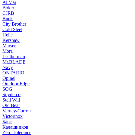
Al Mar
Boker
CJRB
Buck
City Brother
Cold Steel
Helle
Kershaw
Marser
Mora
Leatherman
Mr.BLADE
Navy
ONTARIO
Opinel
Outdoor Edge
SOG
Spyderco
Stell Will
Old Bear
Verney-Carron
Victorinox
Барс
Калашников
Zero Tolerance