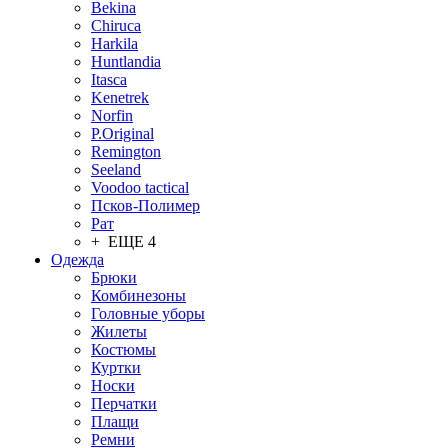
Bekina
Chiruсa
Harkila
Huntlandia
Itasca
Kenetrek
Norfin
P.Original
Remington
Seeland
Voodoo tactical
Псков-Полимер
Рат
+ ЕЩЕ 4
Одежда
Брюки
Комбинезоны
Головные уборы
Жилеты
Костюмы
Куртки
Носки
Перчатки
Плащи
Ремни