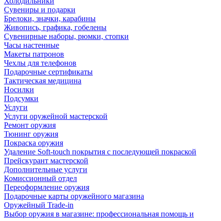
Холодильники
Сувениры и подарки
Брелоки, значки, карабины
Живопись, графика, гобелены
Сувенирные наборы, рюмки, стопки
Часы настенные
Макеты патронов
Чехлы для телефонов
Подарочные сертификаты
Тактическая медицина
Носилки
Подсумки
Услуги
Услуги оружейной мастерской
Ремонт оружия
Тюнинг оружия
Покраска оружия
Удаление Soft-touch покрытия с последующей покраской
Прейскурант мастерской
Дополнительные услуги
Комиссионный отдел
Переоформление оружия
Подарочные карты оружейного магазина
Оружейный Trade-in
Выбор оружия в магазине: профессиональная помощь и