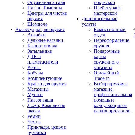
Оружейная химия
покраской
Патчи, Тампоны
Прейскурант
Центры для чистки
мастерской
оружия
Дополнительные
Шомпола
услуги
Аксессуары для оружия
Комиссионный
Антабки
отдел
Дульные насадки
Переоформление
Бланки ствола
оружия
Затыльники
Подарочные
ДТК и
карты
пламегасители
оружейного
Кейсы
магазина
Кобуры
Оружейный
Комплектующие
Trade-in
Краска для оружия
Выбор оружия в
Магазины
магазине:
Мушки
профессиональная
Патронташи
помощь и
Ложи, Комплекты
консультация от
шасси
наших продавцов
Ремни
Чехлы
Приклады, цевья и
рукоятки