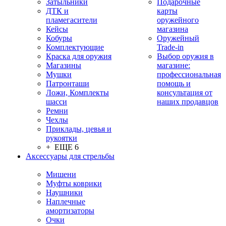
Затыльники
Подарочные
ДТК и
карты
пламегасители
оружейного
Кейсы
магазина
Кобуры
Оружейный
Комплектующие
Trade-in
Краска для оружия
Выбор оружия в
Магазины
магазине:
Мушки
профессиональная
Патронташи
помощь и
Ложи, Комплекты
консультация от
шасси
наших продавцов
Ремни
Чехлы
Приклады, цевья и
рукоятки
+ ЕЩЕ 6
Аксессуары для стрельбы
Мишени
Муфты коврики
Наушники
Наплечные
амортизаторы
Очки