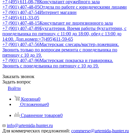
+7 (495) 611-08-78
Консультант оружейного зала
+7 (901) 407-48-05
Отдела по работе с юридическими лицами
+7 (901) 407-47-54
Интернет магазин
+7 (495) 611-33-05
+7 (901) 407-48-15
Консультант не лицензионного зала
+7 (901) 407-47-89
Бухгалтерия. Время работы бухгалтерии, с
понедельника по пятницу, с 11:00 до 18:00, обед с 13:00 до
14:00. Доп.номер:+7(495)611-59-65
+7 (901) 407-47-56
Мастерская: слесарь/мастер-ложевщик.
Звонить только по вопросам ремонта с понедельника по
пятницу с 10 до 19.
+7 (901) 407-47-96
Мастерская: покраска и гравировка.
Звонить с понедельника по пятницу с 10 до 19.
Заказать звонок
Задать вопрос
Войти
Корзина
0
Отложенные
0
Сравнение товаров
0
info@artemida-hunter.ru
Для коммерческих предложений:
commerse@artemida-hunter.ru