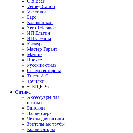
Old Bear
Verney-Carron
Victorinox
Барс
Калашников
Zero Tolerance
ИП Елагин
ИП Семина
Кизляр
Мастер-Гарант
Мачете
Прочее
Русский стиль
Северная корона
Титов А.С.
Точилки
+ ЕЩЕ 26
Оптика
Аксессуары для
оптики
Бинокли
Дальномеры
Чехлы для оптики
Зрительные трубы
Коллиматоры