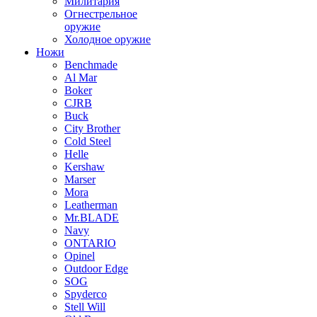
Милитария
Огнестрельное
оружие
Холодное оружие
Ножи
Benchmade
Al Mar
Boker
CJRB
Buck
City Brother
Cold Steel
Helle
Kershaw
Marser
Mora
Leatherman
Mr.BLADE
Navy
ONTARIO
Opinel
Outdoor Edge
SOG
Spyderco
Stell Will