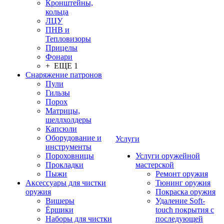
Кронштейны,
кольца
ЛЦУ
ПНВ и
Тепловизоры
Прицелы
Фонари
+ ЕЩЕ 1
Снаряжение патронов
Пули
Гильзы
Порох
Матрицы,
шеллхолдеры
Капсюли
Оборудование и
Услуги
инструменты
Пороховницы
Услуги оружейной
Прокладки
мастерской
Пыжи
Ремонт оружия
Аксессуары для чистки
Тюнинг оружия
оружия
Покраска оружия
Вишеры
Удаление Soft-
Ёршики
touch покрытия с
Наборы для чистки
последующей