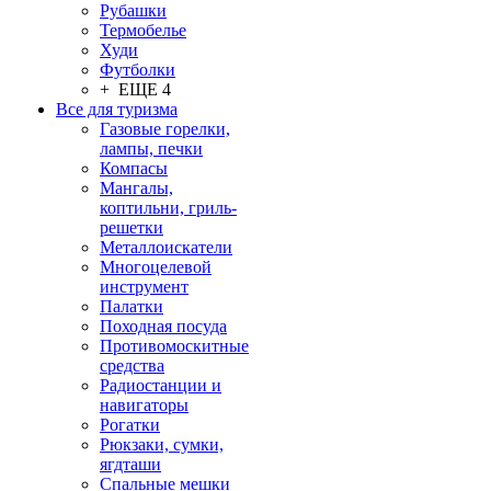
Рубашки
Термобелье
Худи
Футболки
+ ЕЩЕ 4
Все для туризма
Газовые горелки,
лампы, печки
Компасы
Мангалы,
коптильни, гриль-
решетки
Металлоискатели
Многоцелевой
инструмент
Палатки
Походная посуда
Противомоскитные
средства
Радиостанции и
навигаторы
Рогатки
Рюкзаки, сумки,
ягдташи
Спальные мешки