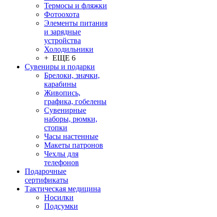
Термосы и фляжки
Фотоохота
Элементы питания
и зарядные
устройства
Холодильники
+ ЕЩЕ 6
Сувениры и подарки
Брелоки, значки,
карабины
Живопись,
графика, гобелены
Сувенирные
наборы, рюмки,
стопки
Часы настенные
Макеты патронов
Чехлы для
телефонов
Подарочные
сертификаты
Тактическая медицина
Носилки
Подсумки