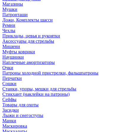
Магазины
Мушки
Патронташи
Ложи, Комплекты шасси
Ремни
Чехлы
Приклады, цевья и рукоятки
Аксессуары для стрельбы
Мишени
Муфты коврики
Наушники
Наплечные амортизаторы
Очки
Патроны холодной пристрелки, фальшпатроны
Перчатки
Сошки
Станки, упоры, мешки для стрельбы
Стикхант (наклейки на патроны)
Сейфы
Товары для охоты
Засидки
Лыжи и снегоступы
Манки
Маскировка
Маскхалаты