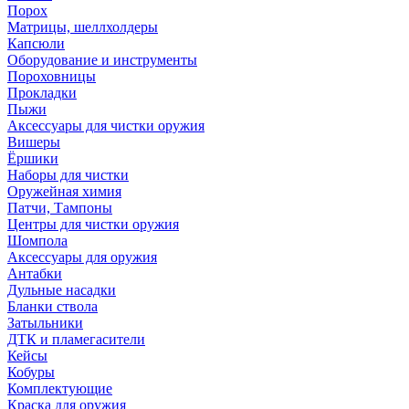
Порох
Матрицы, шеллхолдеры
Капсюли
Оборудование и инструменты
Пороховницы
Прокладки
Пыжи
Аксессуары для чистки оружия
Вишеры
Ёршики
Наборы для чистки
Оружейная химия
Патчи, Тампоны
Центры для чистки оружия
Шомпола
Аксессуары для оружия
Антабки
Дульные насадки
Бланки ствола
Затыльники
ДТК и пламегасители
Кейсы
Кобуры
Комплектующие
Краска для оружия