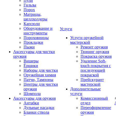
Пули
Гильзы
Порох
Матрицы,
шеллхолдеры
Капсюли
Оборудование и
Услуги
инструменты
Пороховницы
Услуги оружейной
Прокладки
мастерской
Пыжи
Ремонт оружия
Аксессуары для чистки
Тюнинг оружия
оружия
Покраска оружия
Вишеры
Удаление Soft-
Ёршики
touch покрытия с
Наборы для чистки
последующей
Оружейная химия
покраской
Патчи, Тампоны
Прейскурант
Центры для чистки
мастерской
оружия
Дополнительные
Шомпола
услуги
Аксессуары для оружия
Комиссионный
Антабки
отдел
Дульные насадки
Переоформление
Бланки ствола
оружия