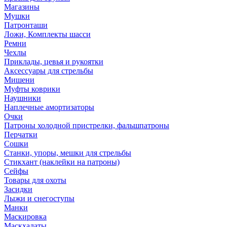
Магазины
Мушки
Патронташи
Ложи, Комплекты шасси
Ремни
Чехлы
Приклады, цевья и рукоятки
Аксессуары для стрельбы
Мишени
Муфты коврики
Наушники
Наплечные амортизаторы
Очки
Патроны холодной пристрелки, фальшпатроны
Перчатки
Сошки
Станки, упоры, мешки для стрельбы
Стикхант (наклейки на патроны)
Сейфы
Товары для охоты
Засидки
Лыжи и снегоступы
Манки
Маскировка
Маскхалаты