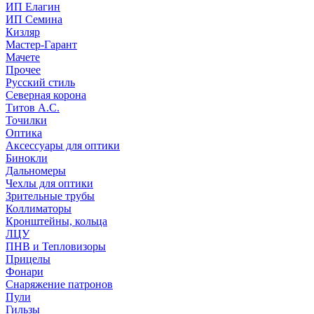
ИП Елагин
ИП Семина
Кизляр
Мастер-Гарант
Мачете
Прочее
Русский стиль
Северная корона
Титов А.С.
Точилки
Оптика
Аксессуары для оптики
Бинокли
Дальномеры
Чехлы для оптики
Зрительные трубы
Коллиматоры
Кронштейны, кольца
ЛЦУ
ПНВ и Тепловизоры
Прицелы
Фонари
Снаряжение патронов
Пули
Гильзы