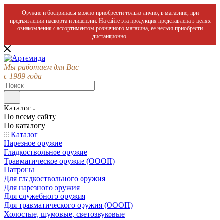
Оружие и боеприпасы можно приобрести только лично, в магазине, при
предъявлении паспорта и лицензии. На сайте эта продукция представлена в целях
ознакомления с ассортиментом розничного магазина, ее нельзя приобрести
дистанционно.
Мы работаем для Вас
с 1989 года
Каталог
По всему сайту
По каталогу
Каталог
Нарезное оружие
Гладкоствольное оружие
Травматическое оружие (ОООП)
Патроны
Для гладкоствольного оружия
Для нарезного оружия
Для служебного оружия
Для травматического оружия (ОООП)
Холостые, шумовые, светозвуковые