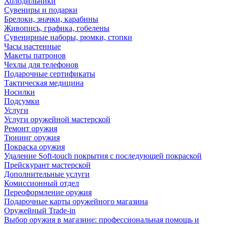
Холодильники
Сувениры и подарки
Брелоки, значки, карабины
Живопись, графика, гобелены
Сувенирные наборы, рюмки, стопки
Часы настенные
Макеты патронов
Чехлы для телефонов
Подарочные сертификаты
Тактическая медицина
Носилки
Подсумки
Услуги
Услуги оружейной мастерской
Ремонт оружия
Тюнинг оружия
Покраска оружия
Удаление Soft-touch покрытия с последующей покраской
Прейскурант мастерской
Дополнительные услуги
Комиссионный отдел
Переоформление оружия
Подарочные карты оружейного магазина
Оружейный Trade-in
Выбор оружия в магазине: профессиональная помощь и