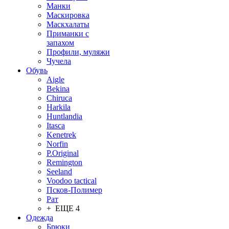
Манки
Маскировка
Маскхалаты
Приманки с
запахом
Профили, муляжи
Чучела
Обувь
Aigle
Bekina
Chiruсa
Harkila
Huntlandia
Itasca
Kenetrek
Norfin
P.Original
Remington
Seeland
Voodoo tactical
Псков-Полимер
Рат
+ ЕЩЕ 4
Одежда
Брюки