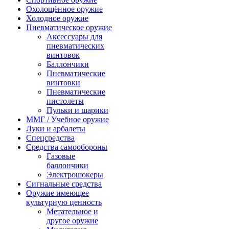
Охолощённое оружие
Холодное оружие
Пневматическое оружие
Аксессуары для
пневматических
винтовок
Баллончики
Пневматические
винтовки
Пневматические
пистолеты
Пульки и шарики
ММГ / Учебное оружие
Луки и арбалеты
Спецсредства
Средства самообороны
Газовые
баллончики
Электрошокеры
Сигнальные средства
Оружие имеющее
культурную ценность
Метательное и
другое оружие