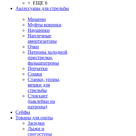
+ ЕЩЕ 6
Аксессуары для стрельбы
Мишени
Муфты коврики
Наушники
Наплечные
амортизаторы
Очки
Патроны холодной
пристрелки,
фальшпатроны
Перчатки
Сошки
Станки, упоры,
мешки для
стрельбы
Стикхант
(наклейки на
патроны)
Сейфы
Товары для охоты
Засидки
Лыжи и
снегоступы