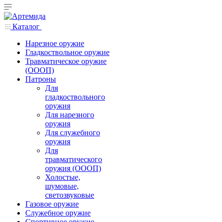
Каталог
Нарезное оружие
Гладкоствольное оружие
Травматическое оружие
(ОООП)
Патроны
Для
гладкоствольного
оружия
Для нарезного
оружия
Для служебного
оружия
Для
травматического
оружия (ОООП)
Холостые,
шумовые,
светозвуковые
Газовое оружие
Служебное оружие
Спортивное оружие