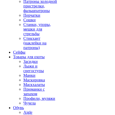
Патроны холодной
пристрелки,
фальшпатроны
Перчатки
Сошки
Станки, упоры,
мешки для
стрельбы
Стикхант
(наклейки на
патроны)
Сейфы
Товары для охоты
Засидки
Лыжи и
снегоступы
Манки
Маскировка
Маскхалаты
Приманки с
запахом
Профили, муляжи
Чучела
Обувь
Aigle