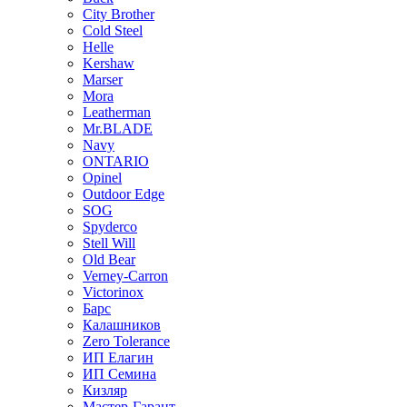
City Brother
Cold Steel
Helle
Kershaw
Marser
Mora
Leatherman
Mr.BLADE
Navy
ONTARIO
Opinel
Outdoor Edge
SOG
Spyderco
Stell Will
Old Bear
Verney-Carron
Victorinox
Барс
Калашников
Zero Tolerance
ИП Елагин
ИП Семина
Кизляр
Мастер-Гарант