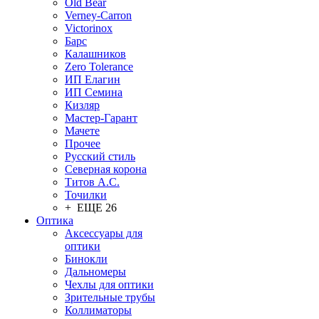
Old Bear
Verney-Carron
Victorinox
Барс
Калашников
Zero Tolerance
ИП Елагин
ИП Семина
Кизляр
Мастер-Гарант
Мачете
Прочее
Русский стиль
Северная корона
Титов А.С.
Точилки
+ ЕЩЕ 26
Оптика
Аксессуары для
оптики
Бинокли
Дальномеры
Чехлы для оптики
Зрительные трубы
Коллиматоры