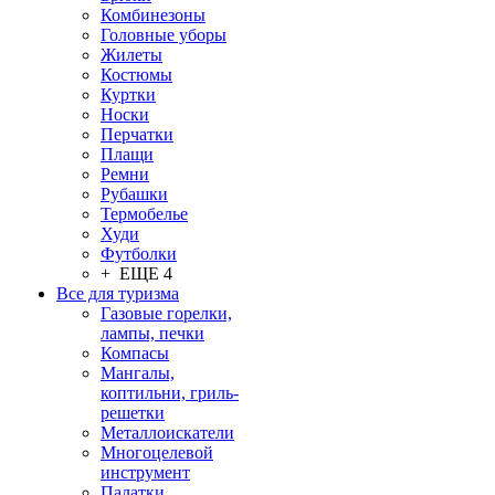
Комбинезоны
Головные уборы
Жилеты
Костюмы
Куртки
Носки
Перчатки
Плащи
Ремни
Рубашки
Термобелье
Худи
Футболки
+ ЕЩЕ 4
Все для туризма
Газовые горелки,
лампы, печки
Компасы
Мангалы,
коптильни, гриль-
решетки
Металлоискатели
Многоцелевой
инструмент
Палатки