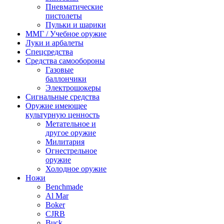
Пневматические
пистолеты
Пульки и шарики
ММГ / Учебное оружие
Луки и арбалеты
Спецсредства
Средства самообороны
Газовые
баллончики
Электрошокеры
Сигнальные средства
Оружие имеющее
культурную ценность
Метательное и
другое оружие
Милитария
Огнестрельное
оружие
Холодное оружие
Ножи
Benchmade
Al Mar
Boker
CJRB
Buck