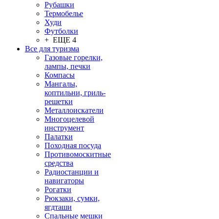
Рубашки
Термобелье
Худи
Футболки
+ ЕЩЕ 4
Все для туризма
Газовые горелки,
лампы, печки
Компасы
Мангалы,
коптильни, гриль-
решетки
Металлоискатели
Многоцелевой
инструмент
Палатки
Походная посуда
Противомоскитные
средства
Радиостанции и
навигаторы
Рогатки
Рюкзаки, сумки,
ягдташи
Спальные мешки