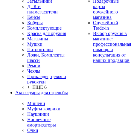
Затыльники
Подарочные
ДТК и
карты
пламегасители
оружейного
Кейсы
магазина
Кобуры
Оружейный
Комплектующие
Trade-in
Краска для оружия
Выбор оружия в
Магазины
магазине:
Мушки
профессиональная
Патронташи
помощь и
Ложи, Комплекты
консультация от
шасси
наших продавцов
Ремни
Чехлы
Приклады, цевья и
рукоятки
+ ЕЩЕ 6
Аксессуары для стрельбы
Мишени
Муфты коврики
Наушники
Наплечные
амортизаторы
Очки