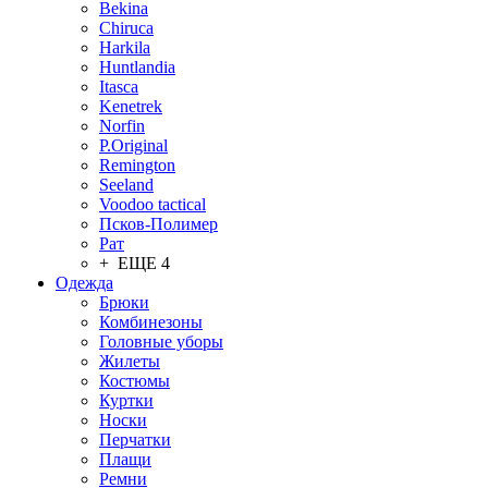
Bekina
Chiruсa
Harkila
Huntlandia
Itasca
Kenetrek
Norfin
P.Original
Remington
Seeland
Voodoo tactical
Псков-Полимер
Рат
+ ЕЩЕ 4
Одежда
Брюки
Комбинезоны
Головные уборы
Жилеты
Костюмы
Куртки
Носки
Перчатки
Плащи
Ремни