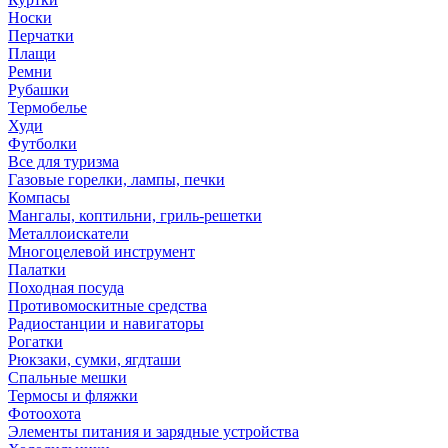
Носки
Перчатки
Плащи
Ремни
Рубашки
Термобелье
Худи
Футболки
Все для туризма
Газовые горелки, лампы, печки
Компасы
Мангалы, коптильни, гриль-решетки
Металлоискатели
Многоцелевой инструмент
Палатки
Походная посуда
Противомоскитные средства
Радиостанции и навигаторы
Рогатки
Рюкзаки, сумки, ягдташи
Спальные мешки
Термосы и фляжки
Фотоохота
Элементы питания и зарядные устройства