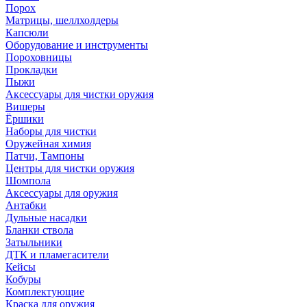
Порох
Матрицы, шеллхолдеры
Капсюли
Оборудование и инструменты
Пороховницы
Прокладки
Пыжи
Аксессуары для чистки оружия
Вишеры
Ёршики
Наборы для чистки
Оружейная химия
Патчи, Тампоны
Центры для чистки оружия
Шомпола
Аксессуары для оружия
Антабки
Дульные насадки
Бланки ствола
Затыльники
ДТК и пламегасители
Кейсы
Кобуры
Комплектующие
Краска для оружия