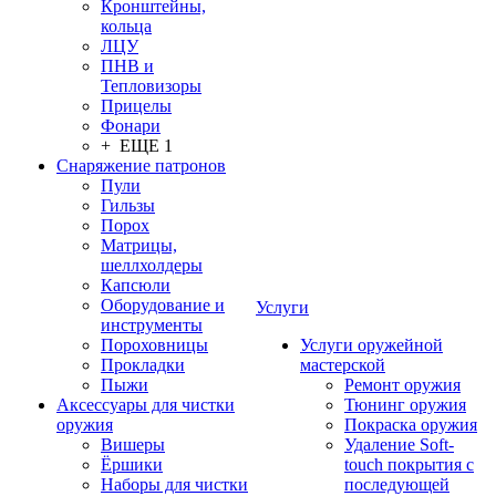
Кронштейны,
кольца
ЛЦУ
ПНВ и
Тепловизоры
Прицелы
Фонари
+ ЕЩЕ 1
Снаряжение патронов
Пули
Гильзы
Порох
Матрицы,
шеллхолдеры
Капсюли
Оборудование и
Услуги
инструменты
Пороховницы
Услуги оружейной
Прокладки
мастерской
Пыжи
Ремонт оружия
Аксессуары для чистки
Тюнинг оружия
оружия
Покраска оружия
Вишеры
Удаление Soft-
Ёршики
touch покрытия с
Наборы для чистки
последующей