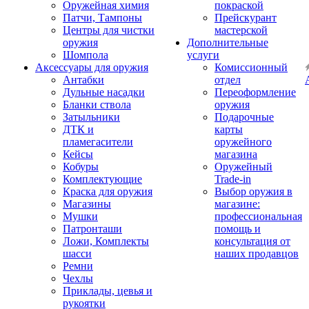
Оружейная химия
покраской
Патчи, Тампоны
Прейскурант
Центры для чистки
мастерской
оружия
Дополнительные
Шомпола
услуги
Аксессуары для оружия
Комиссионный
Антабки
отдел
Дульные насадки
Переоформление
Бланки ствола
оружия
Затыльники
Подарочные
ДТК и
карты
пламегасители
оружейного
Кейсы
магазина
Кобуры
Оружейный
Комплектующие
Trade-in
Краска для оружия
Выбор оружия в
Магазины
магазине:
Мушки
профессиональная
Патронташи
помощь и
Ложи, Комплекты
консультация от
шасси
наших продавцов
Ремни
Чехлы
Приклады, цевья и
рукоятки