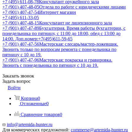
+7 (495) 611-08-78
Консультант оружейного зала
+7 (901) 407-48-05
Отдела по работе с юридическими лицами
+7 (901) 407-47-54
Интернет магазин
+7 (495) 611-33-05
+7 (901) 407-48-15
Консультант не лицензионного зала
+7 (901) 407-47-89
Бухгалтерия. Время работы бухгалтерии, с
понедельника по пятницу, с 11:00 до 18:00, обед с 13:00 до
14:00. Доп.номер:+7(495)611-59-65
+7 (901) 407-47-56
Мастерская: слесарь/мастер-ложевщик.
Звонить только по вопросам ремонта с понедельника по
пятницу с 10 до 19.
+7 (901) 407-47-96
Мастерская: покраска и гравировка.
Звонить с понедельника по пятницу с 10 до 19.
Заказать звонок
Задать вопрос
Войти
Корзина
0
Отложенные
0
Сравнение товаров
0
info@artemida-hunter.ru
Для коммерческих предложений:
commerse@artemida-hunter.ru