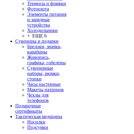
Термосы и фляжки
Фотоохота
Элементы питания
и зарядные
устройства
Холодильники
+ ЕЩЕ 6
Сувениры и подарки
Брелоки, значки,
карабины
Живопись,
графика, гобелены
Сувенирные
наборы, рюмки,
стопки
Часы настенные
Макеты патронов
Чехлы для
телефонов
Подарочные
сертификаты
Тактическая медицина
Носилки
Подсумки