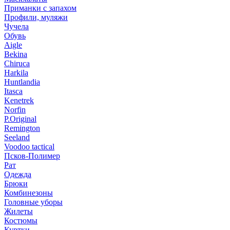
Приманки с запахом
Профили, муляжи
Чучела
Обувь
Aigle
Bekina
Chiruсa
Harkila
Huntlandia
Itasca
Kenetrek
Norfin
P.Original
Remington
Seeland
Voodoo tactical
Псков-Полимер
Рат
Одежда
Брюки
Комбинезоны
Головные уборы
Жилеты
Костюмы
Куртки