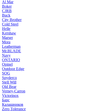
Al Mar
Boker
CJRB
Buck
City Brother
Cold Steel
Helle
Kershaw
Marser
Mora
Leatherman
Mr.BLADE
Navy
ONTARIO
Opinel
Outdoor Edge
SOG
Spyderco
Stell Will
Old Bear
Verney-Carron
Victorinox
Барс
Калашников
Zero Tolerance