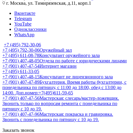
г. Москва, ул. Тимирязевская, д.11, корп.1
Вконтакте
Telegram
YouTube
Одноклассники
WhatsApp
+7 (495) 792-30-06
+7 (495) 792-30-06
Оружейный зал
+7 (495) 611-08-78
Консультант оружейного зала
+7 (901) 407-48-05
Отдела по работе с юридическими лицами
+7 (901) 407-47-54
Интернет магазин
+7 (495) 611-33-05
+7 (901) 407-48-15
Консультант не лицензионного зала
+7 (901) 407-47-89
Бухгалтерия. Время работы бухгалтерии, с
понедельника по пятницу, с 11:00 до 18:00, обед с 13:00 до
14:00. Доп.номер:+7(495)611-59-65
+7 (901) 407-47-56
Мастерская: слесарь/мастер-ложевщик.
Звонить только по вопросам ремонта с понедельника по
пятницу с 10 до 19.
+7 (901) 407-47-96
Мастерская: покраска и гравировка.
Звонить с понедельника по пятницу с 10 до 19.
Заказать звонок