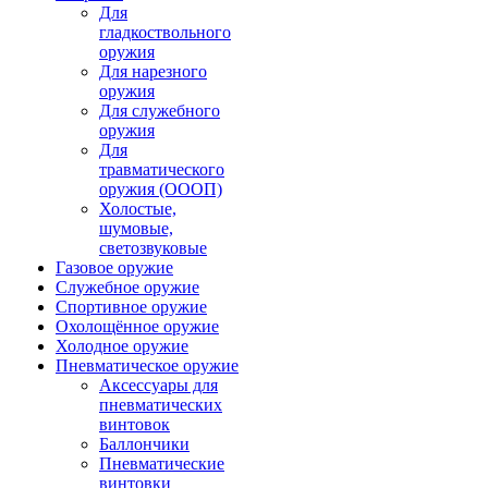
Для
гладкоствольного
оружия
Для нарезного
оружия
Для служебного
оружия
Для
травматического
оружия (ОООП)
Холостые,
шумовые,
светозвуковые
Газовое оружие
Служебное оружие
Спортивное оружие
Охолощённое оружие
Холодное оружие
Пневматическое оружие
Аксессуары для
пневматических
винтовок
Баллончики
Пневматические
винтовки