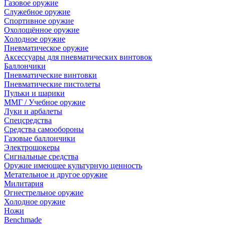
Газовое оружие
Служебное оружие
Спортивное оружие
Охолощённое оружие
Холодное оружие
Пневматическое оружие
Аксессуары для пневматических винтовок
Баллончики
Пневматические винтовки
Пневматические пистолеты
Пульки и шарики
ММГ / Учебное оружие
Луки и арбалеты
Спецсредства
Средства самообороны
Газовые баллончики
Электрошокеры
Сигнальные средства
Оружие имеющее культурную ценность
Метательное и другое оружие
Милитария
Огнестрельное оружие
Холодное оружие
Ножи
Benchmade