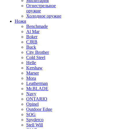
Милитария
Огнестрельное
оружие
Холодное оружие
Ножи
Benchmade
Al Mar
Boker
CJRB
Buck
City Brother
Cold Steel
Helle
Kershaw
Marser
Mora
Leatherman
Mr.BLADE
Navy
ONTARIO
Opinel
Outdoor Edge
SOG
Spyderco
Stell Will