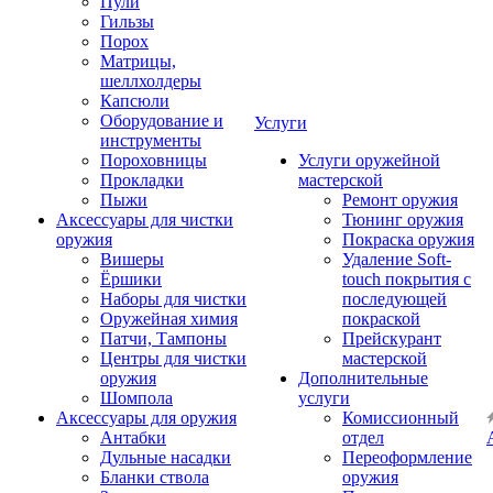
Пули
Гильзы
Порох
Матрицы,
шеллхолдеры
Капсюли
Оборудование и
Услуги
инструменты
Пороховницы
Услуги оружейной
Прокладки
мастерской
Пыжи
Ремонт оружия
Аксессуары для чистки
Тюнинг оружия
оружия
Покраска оружия
Вишеры
Удаление Soft-
Ёршики
touch покрытия с
Наборы для чистки
последующей
Оружейная химия
покраской
Патчи, Тампоны
Прейскурант
Центры для чистки
мастерской
оружия
Дополнительные
Шомпола
услуги
Аксессуары для оружия
Комиссионный
Антабки
отдел
Дульные насадки
Переоформление
Бланки ствола
оружия