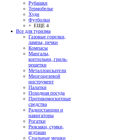
Рубашки
Термобелье
Худи
Футболки
+ ЕЩЕ 4
Все для туризма
Газовые горелки,
лампы, печки
Компасы
Мангалы,
коптильни, гриль-
решетки
Металлоискатели
Многоцелевой
инструмент
Палатки
Походная посуда
Противомоскитные
средства
Радиостанции и
навигаторы
Рогатки
Рюкзаки, сумки,
ягдташи
Спальные мешки