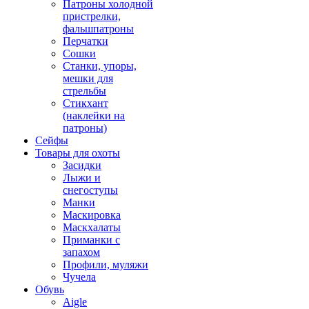
Патроны холодной
пристрелки,
фальшпатроны
Перчатки
Сошки
Станки, упоры,
мешки для
стрельбы
Стикхант
(наклейки на
патроны)
Сейфы
Товары для охоты
Засидки
Лыжи и
снегоступы
Манки
Маскировка
Маскхалаты
Приманки с
запахом
Профили, муляжи
Чучела
Обувь
Aigle