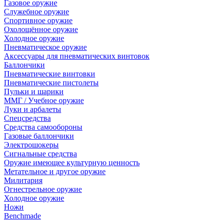
Газовое оружие
Служебное оружие
Спортивное оружие
Охолощённое оружие
Холодное оружие
Пневматическое оружие
Аксессуары для пневматических винтовок
Баллончики
Пневматические винтовки
Пневматические пистолеты
Пульки и шарики
ММГ / Учебное оружие
Луки и арбалеты
Спецсредства
Средства самообороны
Газовые баллончики
Электрошокеры
Сигнальные средства
Оружие имеющее культурную ценность
Метательное и другое оружие
Милитария
Огнестрельное оружие
Холодное оружие
Ножи
Benchmade