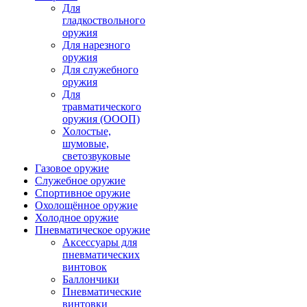
Для
гладкоствольного
оружия
Для нарезного
оружия
Для служебного
оружия
Для
травматического
оружия (ОООП)
Холостые,
шумовые,
светозвуковые
Газовое оружие
Служебное оружие
Спортивное оружие
Охолощённое оружие
Холодное оружие
Пневматическое оружие
Аксессуары для
пневматических
винтовок
Баллончики
Пневматические
винтовки