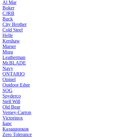
Al Mar
Boker
CJRB
Buck
City Brother
Cold Steel
Helle
Kershaw
Marser
Mora
Leatherman
Mr.BLADE
Navy
ONTARIO
Opinel
Outdoor Edge
SOG
Spyderco
Stell Will
Old Bear
Verney-Carron
Victorinox
Барс
Калашников
Zero Tolerance