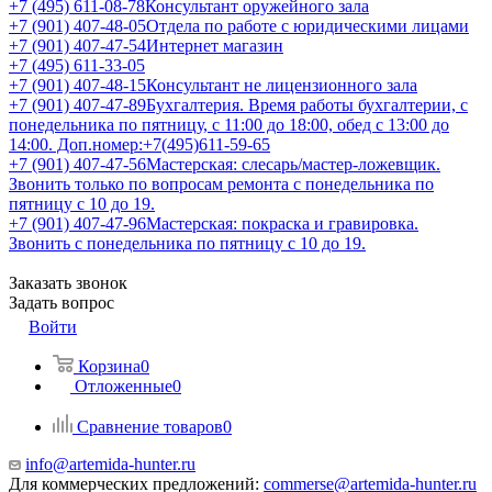
+7 (495) 611-08-78
Консультант оружейного зала
+7 (901) 407-48-05
Отдела по работе с юридическими лицами
+7 (901) 407-47-54
Интернет магазин
+7 (495) 611-33-05
+7 (901) 407-48-15
Консультант не лицензионного зала
+7 (901) 407-47-89
Бухгалтерия. Время работы бухгалтерии, с
понедельника по пятницу, с 11:00 до 18:00, обед с 13:00 до
14:00. Доп.номер:+7(495)611-59-65
+7 (901) 407-47-56
Мастерская: слесарь/мастер-ложевщик.
Звонить только по вопросам ремонта с понедельника по
пятницу с 10 до 19.
+7 (901) 407-47-96
Мастерская: покраска и гравировка.
Звонить с понедельника по пятницу с 10 до 19.
Заказать звонок
Задать вопрос
Войти
Корзина
0
Отложенные
0
Сравнение товаров
0
info@artemida-hunter.ru
Для коммерческих предложений:
commerse@artemida-hunter.ru