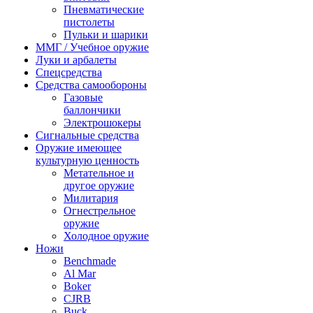
Пневматические
пистолеты
Пульки и шарики
ММГ / Учебное оружие
Луки и арбалеты
Спецсредства
Средства самообороны
Газовые
баллончики
Электрошокеры
Сигнальные средства
Оружие имеющее
культурную ценность
Метательное и
другое оружие
Милитария
Огнестрельное
оружие
Холодное оружие
Ножи
Benchmade
Al Mar
Boker
CJRB
Buck