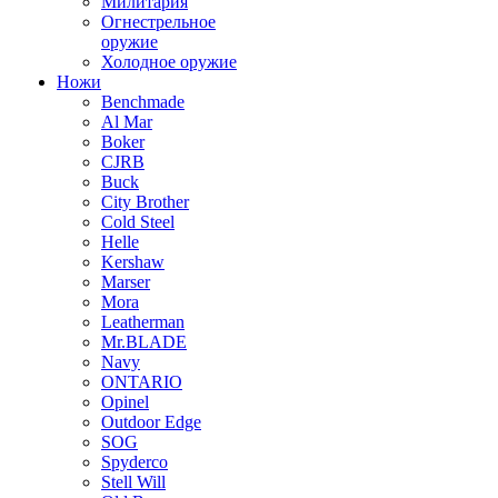
Милитария
Огнестрельное
оружие
Холодное оружие
Ножи
Benchmade
Al Mar
Boker
CJRB
Buck
City Brother
Cold Steel
Helle
Kershaw
Marser
Mora
Leatherman
Mr.BLADE
Navy
ONTARIO
Opinel
Outdoor Edge
SOG
Spyderco
Stell Will