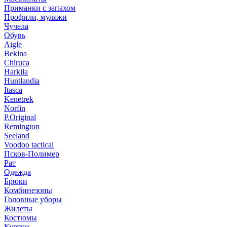
Приманки с запахом
Профили, муляжи
Чучела
Обувь
Aigle
Bekina
Chiruсa
Harkila
Huntlandia
Itasca
Kenetrek
Norfin
P.Original
Remington
Seeland
Voodoo tactical
Псков-Полимер
Рат
Одежда
Брюки
Комбинезоны
Головные уборы
Жилеты
Костюмы
Куртки