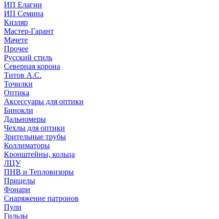
ИП Елагин
ИП Семина
Кизляр
Мастер-Гарант
Мачете
Прочее
Русский стиль
Северная корона
Титов А.С.
Точилки
Оптика
Аксессуары для оптики
Бинокли
Дальномеры
Чехлы для оптики
Зрительные трубы
Коллиматоры
Кронштейны, кольца
ЛЦУ
ПНВ и Тепловизоры
Прицелы
Фонари
Снаряжение патронов
Пули
Гильзы