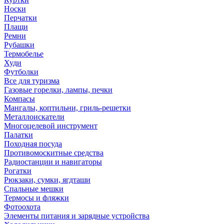
Носки
Перчатки
Плащи
Ремни
Рубашки
Термобелье
Худи
Футболки
Все для туризма
Газовые горелки, лампы, печки
Компасы
Мангалы, коптильни, гриль-решетки
Металлоискатели
Многоцелевой инструмент
Палатки
Походная посуда
Противомоскитные средства
Радиостанции и навигаторы
Рогатки
Рюкзаки, сумки, ягдташи
Спальные мешки
Термосы и фляжки
Фотоохота
Элементы питания и зарядные устройства