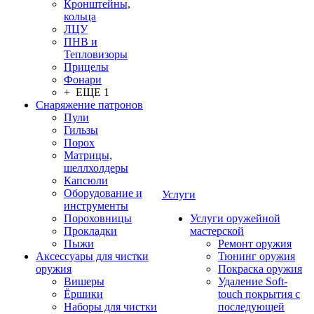
Кронштейны,
кольца
ЛЦУ
ПНВ и
Тепловизоры
Прицелы
Фонари
+ ЕЩЕ 1
Снаряжение патронов
Пули
Гильзы
Порох
Матрицы,
шеллхолдеры
Капсюли
Оборудование и
Услуги
инструменты
Пороховницы
Услуги оружейной
Прокладки
мастерской
Пыжи
Ремонт оружия
Аксессуары для чистки
Тюнинг оружия
оружия
Покраска оружия
Вишеры
Удаление Soft-
Ёршики
touch покрытия с
Наборы для чистки
последующей