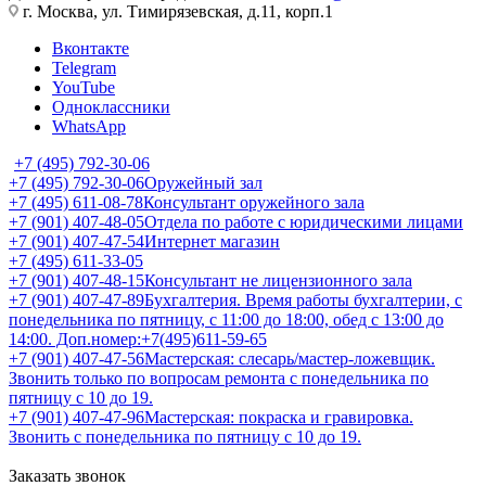
г. Москва, ул. Тимирязевская, д.11, корп.1
Вконтакте
Telegram
YouTube
Одноклассники
WhatsApp
+7 (495) 792-30-06
+7 (495) 792-30-06
Оружейный зал
+7 (495) 611-08-78
Консультант оружейного зала
+7 (901) 407-48-05
Отдела по работе с юридическими лицами
+7 (901) 407-47-54
Интернет магазин
+7 (495) 611-33-05
+7 (901) 407-48-15
Консультант не лицензионного зала
+7 (901) 407-47-89
Бухгалтерия. Время работы бухгалтерии, с
понедельника по пятницу, с 11:00 до 18:00, обед с 13:00 до
14:00. Доп.номер:+7(495)611-59-65
+7 (901) 407-47-56
Мастерская: слесарь/мастер-ложевщик.
Звонить только по вопросам ремонта с понедельника по
пятницу с 10 до 19.
+7 (901) 407-47-96
Мастерская: покраска и гравировка.
Звонить с понедельника по пятницу с 10 до 19.
Заказать звонок