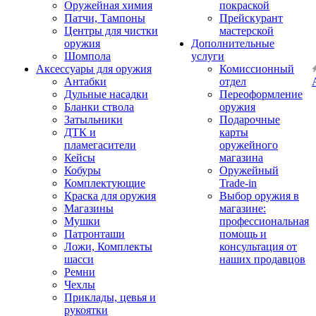
Оружейная химия
покраской
Патчи, Тампоны
Прейскурант
Центры для чистки
мастерской
оружия
Дополнительные
Шомпола
услуги
Аксессуары для оружия
Комиссионный
Антабки
отдел
Дульные насадки
Переоформление
Бланки ствола
оружия
Затыльники
Подарочные
ДТК и
карты
пламегасители
оружейного
Кейсы
магазина
Кобуры
Оружейный
Комплектующие
Trade-in
Краска для оружия
Выбор оружия в
Магазины
магазине:
Мушки
профессиональная
Патронташи
помощь и
Ложи, Комплекты
консультация от
шасси
наших продавцов
Ремни
Чехлы
Приклады, цевья и
рукоятки