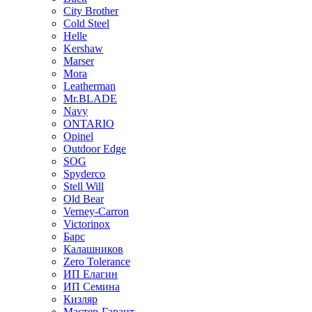
City Brother
Cold Steel
Helle
Kershaw
Marser
Mora
Leatherman
Mr.BLADE
Navy
ONTARIO
Opinel
Outdoor Edge
SOG
Spyderco
Stell Will
Old Bear
Verney-Carron
Victorinox
Барс
Калашников
Zero Tolerance
ИП Елагин
ИП Семина
Кизляр
Мастер-Гарант