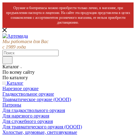
Оружие и боеприпасы можно приобрести только лично, в магазине, при
предъявлении паспорта и лицензии. На сайте эта продукция представлена в целях
ознакомления с ассортиментом розничного магазина, ее нельзя приобрести
дистанционно.
Мы работаем для Вас
с 1989 года
Каталог
По всему сайту
По каталогу
Каталог
Нарезное оружие
Гладкоствольное оружие
Травматическое оружие (ОООП)
Патроны
Для гладкоствольного оружия
Для нарезного оружия
Для служебного оружия
Для травматического оружия (ОООП)
Холостые, шумовые, светозвуковые