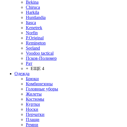
Bekina
Chiruсa
Harkila
Huntlandia
Itasca
Kenetrek
Norfin
P.Original
Remington
Seeland
Voodoo tactical
Псков-Полимер
Рат
+ ЕЩЕ 4
Одежда
Брюки
Комбинезоны
Головные уборы
Жилеты
Костюмы
Куртки
Носки
Перчатки
Плащи
Ремни