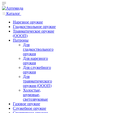
Каталог
Нарезное оружие
Гладкоствольное оружие
Травматическое оружие
(ОООП)
Патроны
Для
гладкоствольного
оружия
Для нарезного
оружия
Для служебного
оружия
Для
травматического
оружия (ОООП)
Холостые,
шумовые,
светозвуковые
Газовое оружие
Служебное оружие
Спортивное оружие