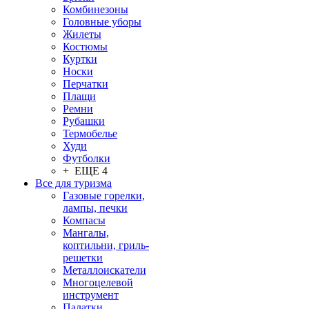
Комбинезоны
Головные уборы
Жилеты
Костюмы
Куртки
Носки
Перчатки
Плащи
Ремни
Рубашки
Термобелье
Худи
Футболки
+ ЕЩЕ 4
Все для туризма
Газовые горелки,
лампы, печки
Компасы
Мангалы,
коптильни, гриль-
решетки
Металлоискатели
Многоцелевой
инструмент
Палатки