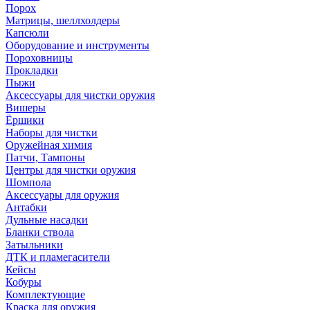
Порох
Матрицы, шеллхолдеры
Капсюли
Оборудование и инструменты
Пороховницы
Прокладки
Пыжи
Аксессуары для чистки оружия
Вишеры
Ёршики
Наборы для чистки
Оружейная химия
Патчи, Тампоны
Центры для чистки оружия
Шомпола
Аксессуары для оружия
Антабки
Дульные насадки
Бланки ствола
Затыльники
ДТК и пламегасители
Кейсы
Кобуры
Комплектующие
Краска для оружия