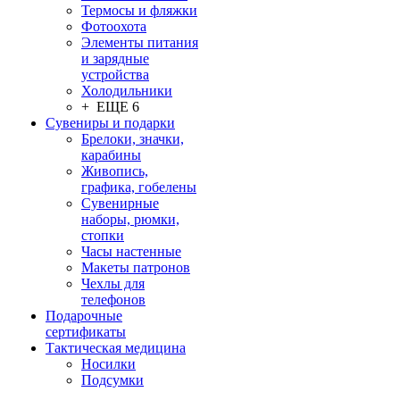
Термосы и фляжки
Фотоохота
Элементы питания
и зарядные
устройства
Холодильники
+ ЕЩЕ 6
Сувениры и подарки
Брелоки, значки,
карабины
Живопись,
графика, гобелены
Сувенирные
наборы, рюмки,
стопки
Часы настенные
Макеты патронов
Чехлы для
телефонов
Подарочные
сертификаты
Тактическая медицина
Носилки
Подсумки