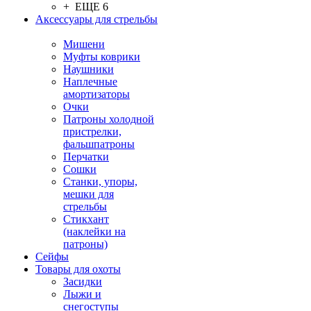
+ ЕЩЕ 6
Аксессуары для стрельбы
Мишени
Муфты коврики
Наушники
Наплечные
амортизаторы
Очки
Патроны холодной
пристрелки,
фальшпатроны
Перчатки
Сошки
Станки, упоры,
мешки для
стрельбы
Стикхант
(наклейки на
патроны)
Сейфы
Товары для охоты
Засидки
Лыжи и
снегоступы