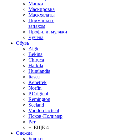
Манки
Маскировка
Маскхалаты
Приманки с
запахом
Профили, муляжи
Чучела
Обувь
Aigle
Bekina
Chiruсa
Harkila
Huntlandia
Itasca
Kenetrek
Norfin
P.Original
Remington
Seeland
Voodoo tactical
Псков-Полимер
Рат
+ ЕЩЕ 4
Одежда
Брюки