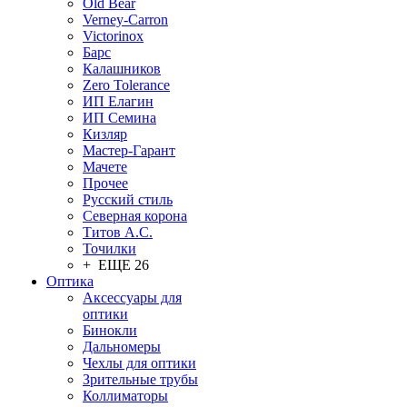
Old Bear
Verney-Carron
Victorinox
Барс
Калашников
Zero Tolerance
ИП Елагин
ИП Семина
Кизляр
Мастер-Гарант
Мачете
Прочее
Русский стиль
Северная корона
Титов А.С.
Точилки
+ ЕЩЕ 26
Оптика
Аксессуары для
оптики
Бинокли
Дальномеры
Чехлы для оптики
Зрительные трубы
Коллиматоры