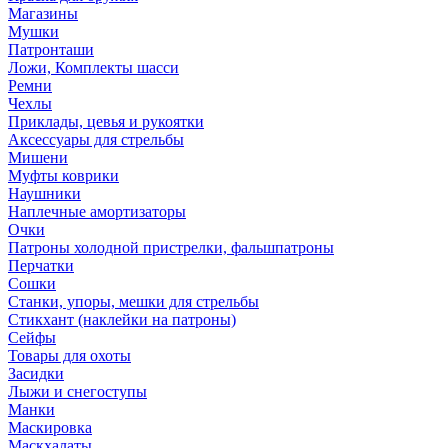
Магазины
Мушки
Патронташи
Ложи, Комплекты шасси
Ремни
Чехлы
Приклады, цевья и рукоятки
Аксессуары для стрельбы
Мишени
Муфты коврики
Наушники
Наплечные амортизаторы
Очки
Патроны холодной пристрелки, фальшпатроны
Перчатки
Сошки
Станки, упоры, мешки для стрельбы
Стикхант (наклейки на патроны)
Сейфы
Товары для охоты
Засидки
Лыжи и снегоступы
Манки
Маскировка
Маскхалаты