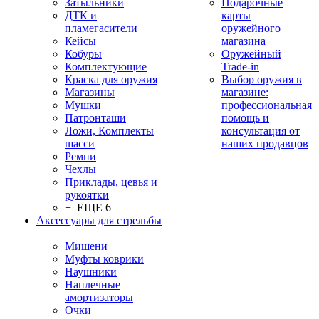
Затыльники
Подарочные
ДТК и
карты
пламегасители
оружейного
Кейсы
магазина
Кобуры
Оружейный
Комплектующие
Trade-in
Краска для оружия
Выбор оружия в
Магазины
магазине:
Мушки
профессиональная
Патронташи
помощь и
Ложи, Комплекты
консультация от
шасси
наших продавцов
Ремни
Чехлы
Приклады, цевья и
рукоятки
+ ЕЩЕ 6
Аксессуары для стрельбы
Мишени
Муфты коврики
Наушники
Наплечные
амортизаторы
Очки