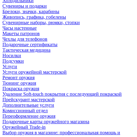
Холодильники
Сувениры и подарки
Брелоки, значки, карабины
Живопись, графика, гобелены
Сувенирные наборы, рюмки, стопки
Часы настенные
Макеты патронов
Чехлы для телефонов
Подарочные сертификаты
Тактическая медицина
Носилки
Подсумки
Услуги
Услуги оружейной мастерской
Ремонт оружия
Тюнинг оружия
Покраска оружия
Удаление Soft-touch покрытия с последующей покраской
Прейскурант мастерской
Дополнительные услуги
Комиссионный отдел
Переоформление оружия
Подарочные карты оружейного магазина
Оружейный Trade-in
Выбор оружия в магазине: профессиональная помощь и