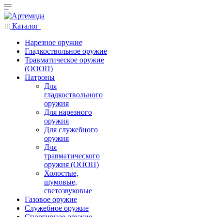
Каталог
Нарезное оружие
Гладкоствольное оружие
Травматическое оружие
(ОООП)
Патроны
Для
гладкоствольного
оружия
Для нарезного
оружия
Для служебного
оружия
Для
травматического
оружия (ОООП)
Холостые,
шумовые,
светозвуковые
Газовое оружие
Служебное оружие
Спортивное оружие