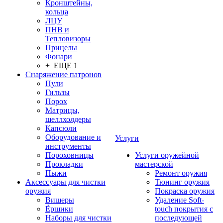
Кронштейны,
кольца
ЛЦУ
ПНВ и
Тепловизоры
Прицелы
Фонари
+ ЕЩЕ 1
Снаряжение патронов
Пули
Гильзы
Порох
Матрицы,
шеллхолдеры
Капсюли
Оборудование и
Услуги
инструменты
Пороховницы
Услуги оружейной
Прокладки
мастерской
Пыжи
Ремонт оружия
Аксессуары для чистки
Тюнинг оружия
оружия
Покраска оружия
Вишеры
Удаление Soft-
Ёршики
touch покрытия с
Наборы для чистки
последующей