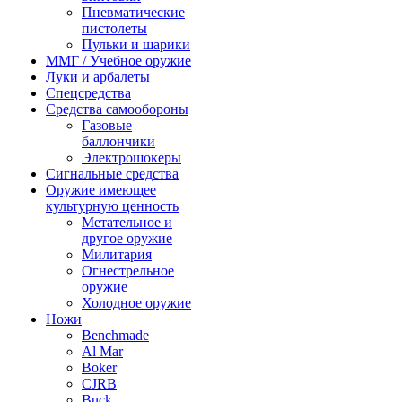
Пневматические
пистолеты
Пульки и шарики
ММГ / Учебное оружие
Луки и арбалеты
Спецсредства
Средства самообороны
Газовые
баллончики
Электрошокеры
Сигнальные средства
Оружие имеющее
культурную ценность
Метательное и
другое оружие
Милитария
Огнестрельное
оружие
Холодное оружие
Ножи
Benchmade
Al Mar
Boker
CJRB
Buck