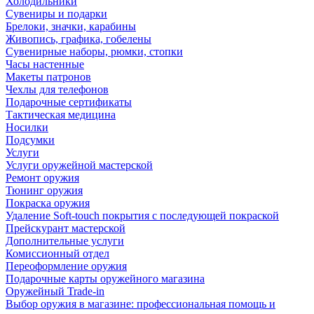
Холодильники
Сувениры и подарки
Брелоки, значки, карабины
Живопись, графика, гобелены
Сувенирные наборы, рюмки, стопки
Часы настенные
Макеты патронов
Чехлы для телефонов
Подарочные сертификаты
Тактическая медицина
Носилки
Подсумки
Услуги
Услуги оружейной мастерской
Ремонт оружия
Тюнинг оружия
Покраска оружия
Удаление Soft-touch покрытия с последующей покраской
Прейскурант мастерской
Дополнительные услуги
Комиссионный отдел
Переоформление оружия
Подарочные карты оружейного магазина
Оружейный Trade-in
Выбор оружия в магазине: профессиональная помощь и