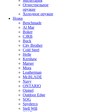
Милитария
Огнестрельное
оружие
Холодное оружие
Ножи
Benchmade
Al Mar
Boker
CJRB
Buck
City Brother
Cold Steel
Helle
Kershaw
Marser
Mora
Leatherman
Mr.BLADE
Navy
ONTARIO
Opinel
Outdoor Edge
SOG
Spyderco
Stell Will