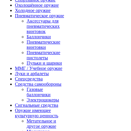
Охолощённое оружие
Холодное оружие
Пневматическое оружие
Аксессуары для
пневматических
винтовок
Баллончики
Пневматические
винтовки
Пневматические
пистолеты
Пульки и шарики
ММГ / Учебное оружие
Луки и арбалеты
Спецсредства
Средства самообороны
Газовые
баллончики
Электрошокеры
Сигнальные средства
Оружие имеющее
культурную ценность
Метательное и
другое оружие