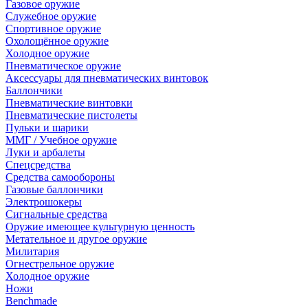
Газовое оружие
Служебное оружие
Спортивное оружие
Охолощённое оружие
Холодное оружие
Пневматическое оружие
Аксессуары для пневматических винтовок
Баллончики
Пневматические винтовки
Пневматические пистолеты
Пульки и шарики
ММГ / Учебное оружие
Луки и арбалеты
Спецсредства
Средства самообороны
Газовые баллончики
Электрошокеры
Сигнальные средства
Оружие имеющее культурную ценность
Метательное и другое оружие
Милитария
Огнестрельное оружие
Холодное оружие
Ножи
Benchmade