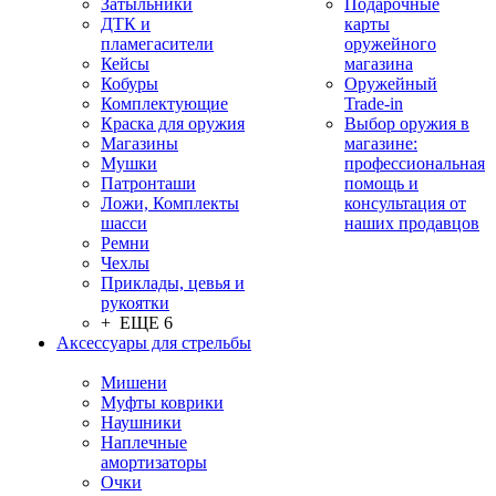
Затыльники
Подарочные
ДТК и
карты
пламегасители
оружейного
Кейсы
магазина
Кобуры
Оружейный
Комплектующие
Trade-in
Краска для оружия
Выбор оружия в
Магазины
магазине:
Мушки
профессиональная
Патронташи
помощь и
Ложи, Комплекты
консультация от
шасси
наших продавцов
Ремни
Чехлы
Приклады, цевья и
рукоятки
+ ЕЩЕ 6
Аксессуары для стрельбы
Мишени
Муфты коврики
Наушники
Наплечные
амортизаторы
Очки