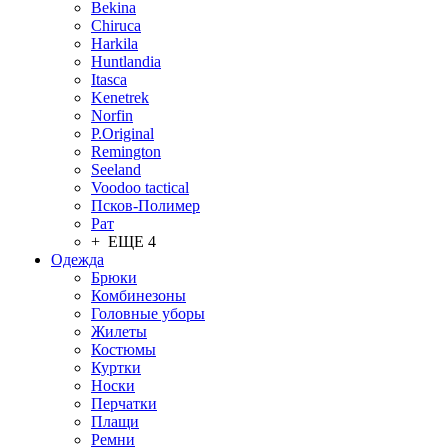
Bekina
Chiruсa
Harkila
Huntlandia
Itasca
Kenetrek
Norfin
P.Original
Remington
Seeland
Voodoo tactical
Псков-Полимер
Рат
+ ЕЩЕ 4
Одежда
Брюки
Комбинезоны
Головные уборы
Жилеты
Костюмы
Куртки
Носки
Перчатки
Плащи
Ремни