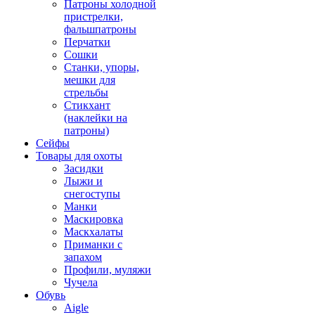
Патроны холодной
пристрелки,
фальшпатроны
Перчатки
Сошки
Станки, упоры,
мешки для
стрельбы
Стикхант
(наклейки на
патроны)
Сейфы
Товары для охоты
Засидки
Лыжи и
снегоступы
Манки
Маскировка
Маскхалаты
Приманки с
запахом
Профили, муляжи
Чучела
Обувь
Aigle