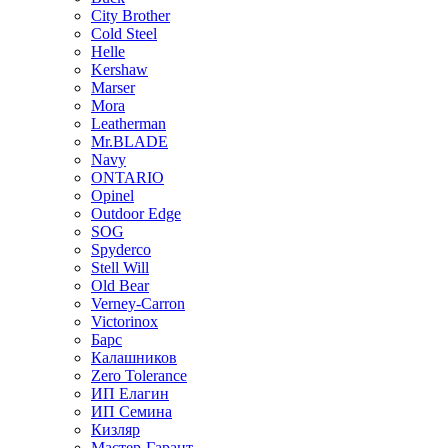
City Brother
Cold Steel
Helle
Kershaw
Marser
Mora
Leatherman
Mr.BLADE
Navy
ONTARIO
Opinel
Outdoor Edge
SOG
Spyderco
Stell Will
Old Bear
Verney-Carron
Victorinox
Барс
Калашников
Zero Tolerance
ИП Елагин
ИП Семина
Кизляр
Мастер-Гарант