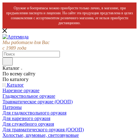
Оружие и боеприпасы можно приобрести только лично, в магазине, при
предъявлении паспорта и лицензии. На сайте эта продукция представлена в целях
ознакомления с ассортиментом розничного магазина, ее нельзя приобрести
дистанционно.
Мы работаем для Вас
с 1989 года
Каталог
По всему сайту
По каталогу
Каталог
Нарезное оружие
Гладкоствольное оружие
Травматическое оружие (ОООП)
Патроны
Для гладкоствольного оружия
Для нарезного оружия
Для служебного оружия
Для травматического оружия (ОООП)
Холостые, шумовые, светозвуковые