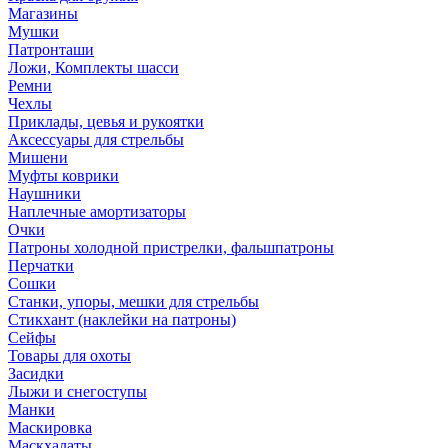
Магазины
Мушки
Патронташи
Ложи, Комплекты шасси
Ремни
Чехлы
Приклады, цевья и рукоятки
Аксессуары для стрельбы
Мишени
Муфты коврики
Наушники
Наплечные амортизаторы
Очки
Патроны холодной пристрелки, фальшпатроны
Перчатки
Сошки
Станки, упоры, мешки для стрельбы
Стикхант (наклейки на патроны)
Сейфы
Товары для охоты
Засидки
Лыжи и снегоступы
Манки
Маскировка
Маскхалаты