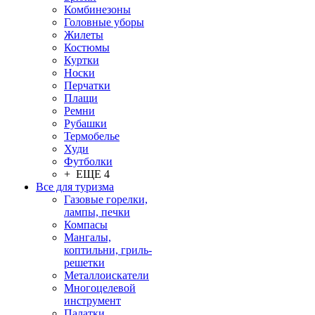
Комбинезоны
Головные уборы
Жилеты
Костюмы
Куртки
Носки
Перчатки
Плащи
Ремни
Рубашки
Термобелье
Худи
Футболки
+ ЕЩЕ 4
Все для туризма
Газовые горелки,
лампы, печки
Компасы
Мангалы,
коптильни, гриль-
решетки
Металлоискатели
Многоцелевой
инструмент
Палатки