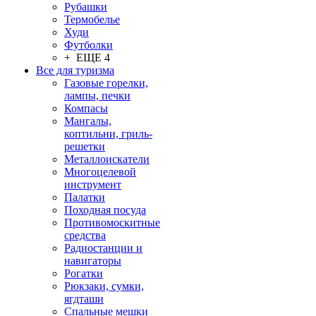
Рубашки
Термобелье
Худи
Футболки
+ ЕЩЕ 4
Все для туризма
Газовые горелки,
лампы, печки
Компасы
Мангалы,
коптильни, гриль-
решетки
Металлоискатели
Многоцелевой
инструмент
Палатки
Походная посуда
Противомоскитные
средства
Радиостанции и
навигаторы
Рогатки
Рюкзаки, сумки,
ягдташи
Спальные мешки