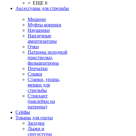
+ ЕЩЕ 6
Аксессуары для стрельбы
Мишени
Муфты коврики
Наушники
Наплечные
амортизаторы
Очки
Патроны холодной
пристрелки,
фальшпатроны
Перчатки
Сошки
Станки, упоры,
мешки для
стрельбы
Стикхант
(наклейки на
патроны)
Сейфы
Товары для охоты
Засидки
Лыжи и
снегоступы