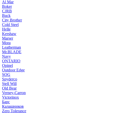
Al Mar
Boker
CJRB
Buck
City Brother
Cold Steel
Helle
Kershaw
Marser
Mora
Leatherman
Mr.BLADE
Navy
ONTARIO
Opinel
Outdoor Edge
SOG
Spyderco
Stell Will
Old Bear
Verney-Carron
Victorinox
Барс
Калашников
Zero Tolerance