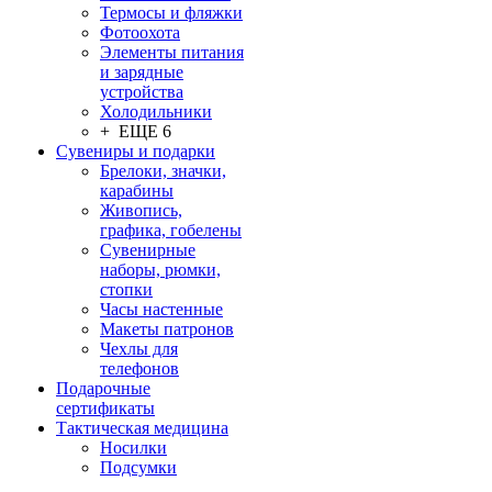
Термосы и фляжки
Фотоохота
Элементы питания
и зарядные
устройства
Холодильники
+ ЕЩЕ 6
Сувениры и подарки
Брелоки, значки,
карабины
Живопись,
графика, гобелены
Сувенирные
наборы, рюмки,
стопки
Часы настенные
Макеты патронов
Чехлы для
телефонов
Подарочные
сертификаты
Тактическая медицина
Носилки
Подсумки