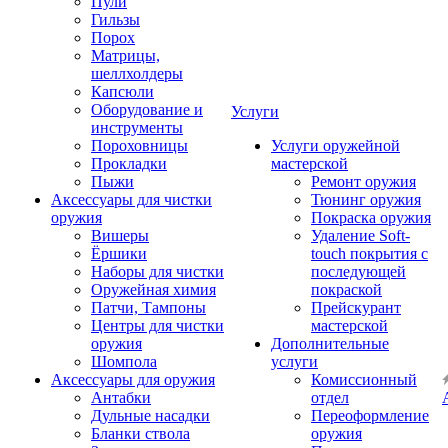
Пули
Гильзы
Порох
Матрицы,
шеллхолдеры
Капсюли
Оборудование и
Услуги
инструменты
Пороховницы
Услуги оружейной
Прокладки
мастерской
Пыжи
Ремонт оружия
Аксессуары для чистки
Тюнинг оружия
оружия
Покраска оружия
Вишеры
Удаление Soft-
Ёршики
touch покрытия с
Наборы для чистки
последующей
Оружейная химия
покраской
Патчи, Тампоны
Прейскурант
Центры для чистки
мастерской
оружия
Дополнительные
Шомпола
услуги
Аксессуары для оружия
Комиссионный
Антабки
отдел
Дульные насадки
Переоформление
Бланки ствола
оружия