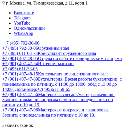
г. Москва, ул. Тимирязевская, д.11, корп.1
Вконтакте
Telegram
YouTube
Одноклассники
WhatsApp
+7 (495) 792-30-06
+7 (495) 792-30-06
Оружейный зал
+7 (495) 611-08-78
Консультант оружейного зала
+7 (901) 407-48-05
Отдела по работе с юридическими лицами
+7 (901) 407-47-54
Интернет магазин
+7 (495) 611-33-05
+7 (901) 407-48-15
Консультант не лицензионного зала
+7 (901) 407-47-89
Бухгалтерия. Время работы бухгалтерии, с
понедельника по пятницу, с 11:00 до 18:00, обед с 13:00 до
14:00. Доп.номер:+7(495)611-59-65
+7 (901) 407-47-56
Мастерская: слесарь/мастер-ложевщик.
Звонить только по вопросам ремонта с понедельника по
пятницу с 10 до 19.
+7 (901) 407-47-96
Мастерская: покраска и гравировка.
Звонить с понедельника по пятницу с 10 до 19.
Заказать звонок