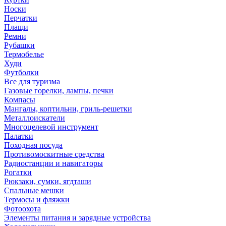
Носки
Перчатки
Плащи
Ремни
Рубашки
Термобелье
Худи
Футболки
Все для туризма
Газовые горелки, лампы, печки
Компасы
Мангалы, коптильни, гриль-решетки
Металлоискатели
Многоцелевой инструмент
Палатки
Походная посуда
Противомоскитные средства
Радиостанции и навигаторы
Рогатки
Рюкзаки, сумки, ягдташи
Спальные мешки
Термосы и фляжки
Фотоохота
Элементы питания и зарядные устройства