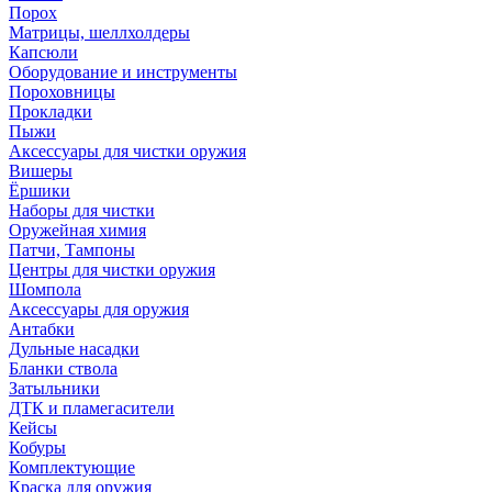
Порох
Матрицы, шеллхолдеры
Капсюли
Оборудование и инструменты
Пороховницы
Прокладки
Пыжи
Аксессуары для чистки оружия
Вишеры
Ёршики
Наборы для чистки
Оружейная химия
Патчи, Тампоны
Центры для чистки оружия
Шомпола
Аксессуары для оружия
Антабки
Дульные насадки
Бланки ствола
Затыльники
ДТК и пламегасители
Кейсы
Кобуры
Комплектующие
Краска для оружия