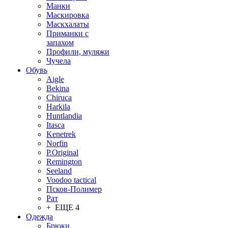
Манки
Маскировка
Маскхалаты
Приманки с
запахом
Профили, муляжи
Чучела
Обувь
Aigle
Bekina
Chiruсa
Harkila
Huntlandia
Itasca
Kenetrek
Norfin
P.Original
Remington
Seeland
Voodoo tactical
Псков-Полимер
Рат
+ ЕЩЕ 4
Одежда
Брюки