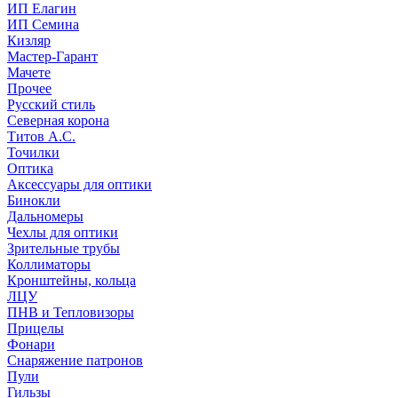
ИП Елагин
ИП Семина
Кизляр
Мастер-Гарант
Мачете
Прочее
Русский стиль
Северная корона
Титов А.С.
Точилки
Оптика
Аксессуары для оптики
Бинокли
Дальномеры
Чехлы для оптики
Зрительные трубы
Коллиматоры
Кронштейны, кольца
ЛЦУ
ПНВ и Тепловизоры
Прицелы
Фонари
Снаряжение патронов
Пули
Гильзы