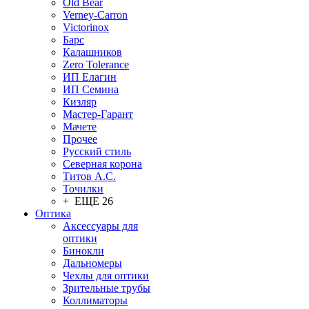
Old Bear
Verney-Carron
Victorinox
Барс
Калашников
Zero Tolerance
ИП Елагин
ИП Семина
Кизляр
Мастер-Гарант
Мачете
Прочее
Русский стиль
Северная корона
Титов А.С.
Точилки
+ ЕЩЕ 26
Оптика
Аксессуары для
оптики
Бинокли
Дальномеры
Чехлы для оптики
Зрительные трубы
Коллиматоры