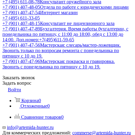
+7 (495) 611-08-78
Консультант оружейного зала
+7 (901) 407-48-05
Отдела по работе с юридическими лицами
+7 (901) 407-47-54
Интернет магазин
+7 (495) 611-33-05
+7 (901) 407-48-15
Консультант не лицензионного зала
+7 (901) 407-47-89
Бухгалтерия. Время работы бухгалтерии, с
понедельника по пятницу, с 11:00 до 18:00, обед с 13:00 до
14:00. Доп.номер:+7(495)611-59-65
+7 (901) 407-47-56
Мастерская: слесарь/мастер-ложевщик.
Звонить только по вопросам ремонта с понедельника по
пятницу с 10 до 19.
+7 (901) 407-47-96
Мастерская: покраска и гравировка.
Звонить с понедельника по пятницу с 10 до 19.
Заказать звонок
Задать вопрос
Войти
Корзина
0
Отложенные
0
Сравнение товаров
0
info@artemida-hunter.ru
Для коммерческих предложений:
commerse@artemida-hunter.ru