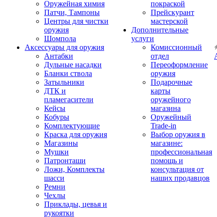
Оружейная химия
покраской
Патчи, Тампоны
Прейскурант
Центры для чистки
мастерской
оружия
Дополнительные
Шомпола
услуги
Аксессуары для оружия
Комиссионный
Антабки
отдел
Дульные насадки
Переоформление
Бланки ствола
оружия
Затыльники
Подарочные
ДТК и
карты
пламегасители
оружейного
Кейсы
магазина
Кобуры
Оружейный
Комплектующие
Trade-in
Краска для оружия
Выбор оружия в
Магазины
магазине:
Мушки
профессиональная
Патронташи
помощь и
Ложи, Комплекты
консультация от
шасси
наших продавцов
Ремни
Чехлы
Приклады, цевья и
рукоятки