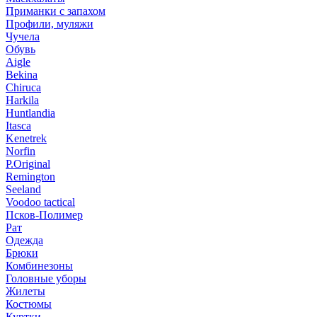
Приманки с запахом
Профили, муляжи
Чучела
Обувь
Aigle
Bekina
Chiruсa
Harkila
Huntlandia
Itasca
Kenetrek
Norfin
P.Original
Remington
Seeland
Voodoo tactical
Псков-Полимер
Рат
Одежда
Брюки
Комбинезоны
Головные уборы
Жилеты
Костюмы
Куртки