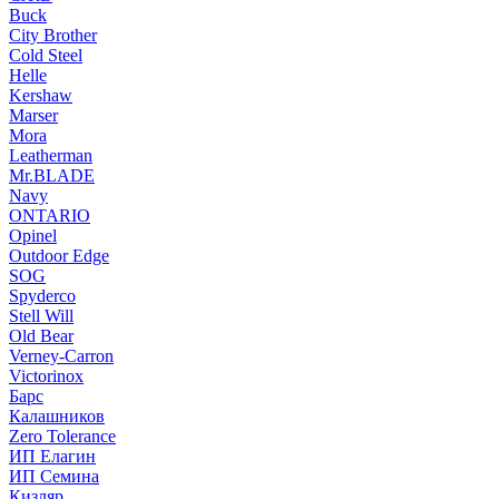
Buck
City Brother
Cold Steel
Helle
Kershaw
Marser
Mora
Leatherman
Mr.BLADE
Navy
ONTARIO
Opinel
Outdoor Edge
SOG
Spyderco
Stell Will
Old Bear
Verney-Carron
Victorinox
Барс
Калашников
Zero Tolerance
ИП Елагин
ИП Семина
Кизляр