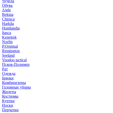
Чучела
Обувь
Aigle
Bekina
Chiruсa
Harkila
Huntlandia
Itasca
Kenetrek
Norfin
P.Original
Remington
Seeland
Voodoo tactical
Псков-Полимер
Рат
Одежда
Брюки
Комбинезоны
Головные уборы
Жилеты
Костюмы
Куртки
Носки
Перчатки