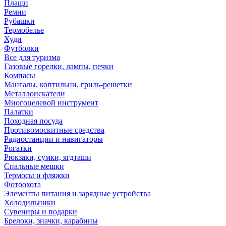
Плащи
Ремни
Рубашки
Термобелье
Худи
Футболки
Все для туризма
Газовые горелки, лампы, печки
Компасы
Мангалы, коптильни, гриль-решетки
Металлоискатели
Многоцелевой инструмент
Палатки
Походная посуда
Противомоскитные средства
Радиостанции и навигаторы
Рогатки
Рюкзаки, сумки, ягдташи
Спальные мешки
Термосы и фляжки
Фотоохота
Элементы питания и зарядные устройства
Холодильники
Сувениры и подарки
Брелоки, значки, карабины