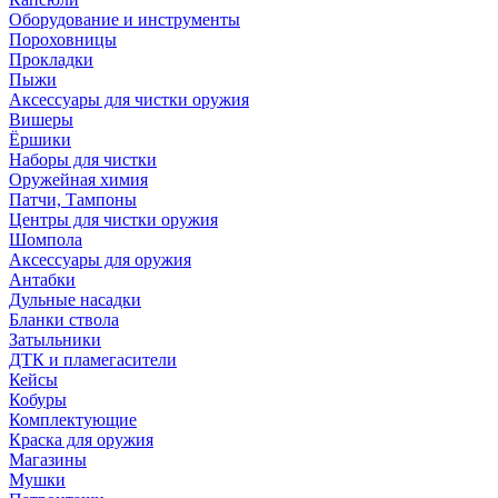
Оборудование и инструменты
Пороховницы
Прокладки
Пыжи
Аксессуары для чистки оружия
Вишеры
Ёршики
Наборы для чистки
Оружейная химия
Патчи, Тампоны
Центры для чистки оружия
Шомпола
Аксессуары для оружия
Антабки
Дульные насадки
Бланки ствола
Затыльники
ДТК и пламегасители
Кейсы
Кобуры
Комплектующие
Краска для оружия
Магазины
Мушки