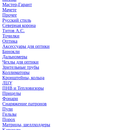
Мастер-Гарант
Мачете
Прочее
Русский стиль
Северная корона
Титов А.С.
Точилки
Оптика
Аксессуары для оптики
Бинокли
Дальномеры
Чехлы для оптики
Зрительные трубы
Коллиматоры
Кронштейны, кольца
ЛЦУ
ПНВ и Тепловизоры
Прицелы
Фонари
Снаряжение патронов
Пули
Гильзы
Порох
Матрицы, шеллхолдеры
Капсюли