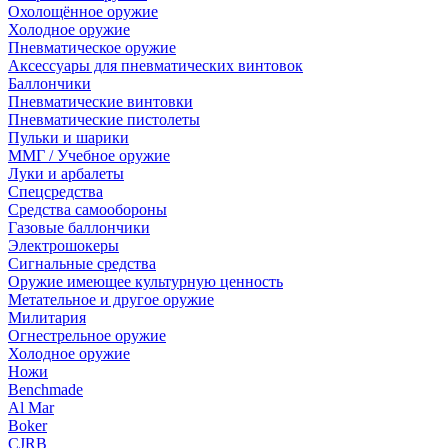
Охолощённое оружие
Холодное оружие
Пневматическое оружие
Аксессуары для пневматических винтовок
Баллончики
Пневматические винтовки
Пневматические пистолеты
Пульки и шарики
ММГ / Учебное оружие
Луки и арбалеты
Спецсредства
Средства самообороны
Газовые баллончики
Электрошокеры
Сигнальные средства
Оружие имеющее культурную ценность
Метательное и другое оружие
Милитария
Огнестрельное оружие
Холодное оружие
Ножи
Benchmade
Al Mar
Boker
CJRB