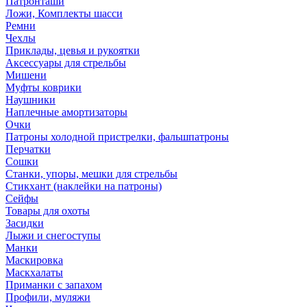
Патронташи
Ложи, Комплекты шасси
Ремни
Чехлы
Приклады, цевья и рукоятки
Аксессуары для стрельбы
Мишени
Муфты коврики
Наушники
Наплечные амортизаторы
Очки
Патроны холодной пристрелки, фальшпатроны
Перчатки
Сошки
Станки, упоры, мешки для стрельбы
Стикхант (наклейки на патроны)
Сейфы
Товары для охоты
Засидки
Лыжи и снегоступы
Манки
Маскировка
Маскхалаты
Приманки с запахом
Профили, муляжи