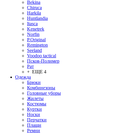
Bekina
Chiruсa
Harkila
Huntlandia
Itasca
Kenetrek
Norfin
P.Original
Remington
Seeland
Voodoo tactical
Псков-Полимер
Рат
+ ЕЩЕ 4
Одежда
Брюки
Комбинезоны
Головные уборы
Жилеты
Костюмы
Куртки
Носки
Перчатки
Плащи
Ремни