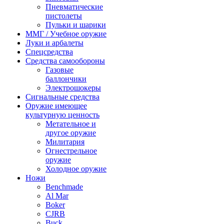
Пневматические
пистолеты
Пульки и шарики
ММГ / Учебное оружие
Луки и арбалеты
Спецсредства
Средства самообороны
Газовые
баллончики
Электрошокеры
Сигнальные средства
Оружие имеющее
культурную ценность
Метательное и
другое оружие
Милитария
Огнестрельное
оружие
Холодное оружие
Ножи
Benchmade
Al Mar
Boker
CJRB
Buck