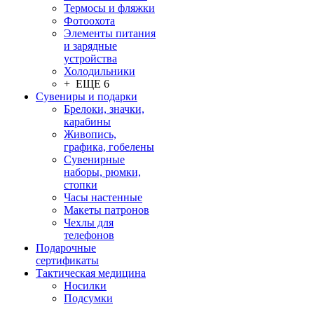
Термосы и фляжки
Фотоохота
Элементы питания
и зарядные
устройства
Холодильники
+ ЕЩЕ 6
Сувениры и подарки
Брелоки, значки,
карабины
Живопись,
графика, гобелены
Сувенирные
наборы, рюмки,
стопки
Часы настенные
Макеты патронов
Чехлы для
телефонов
Подарочные
сертификаты
Тактическая медицина
Носилки
Подсумки