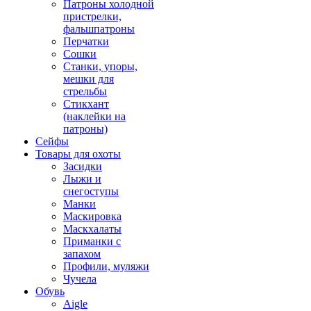
Патроны холодной
пристрелки,
фальшпатроны
Перчатки
Сошки
Станки, упоры,
мешки для
стрельбы
Стикхант
(наклейки на
патроны)
Сейфы
Товары для охоты
Засидки
Лыжи и
снегоступы
Манки
Маскировка
Маскхалаты
Приманки с
запахом
Профили, муляжи
Чучела
Обувь
Aigle