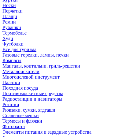
Носки
Перчатки
Плащи
Ремни
Рубашки
Термобелье
Худи
Футболки
Все для туризма
Газовые горелки, лампы, печки
Компасы
Мангалы, коптильни, гриль-решетки
Металлоискатели
Многоцелевой инструмент
Палатки
Походная посуда
Противомоскитные средства
Радиостанции и навигаторы
Рогатки
Рюкзаки, сумки, ягдташи
Спальные мешки
Термосы и фляжки
Фотоохота
Элементы питания и зарядные устройства