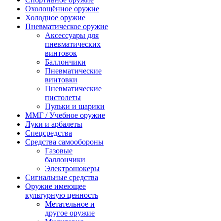
Охолощённое оружие
Холодное оружие
Пневматическое оружие
Аксессуары для
пневматических
винтовок
Баллончики
Пневматические
винтовки
Пневматические
пистолеты
Пульки и шарики
ММГ / Учебное оружие
Луки и арбалеты
Спецсредства
Средства самообороны
Газовые
баллончики
Электрошокеры
Сигнальные средства
Оружие имеющее
культурную ценность
Метательное и
другое оружие