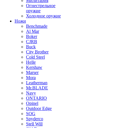
Милитария
Огнестрельное
оружие
Холодное оружие
Ножи
Benchmade
Al Mar
Boker
CJRB
Buck
City Brother
Cold Steel
Helle
Kershaw
Marser
Mora
Leatherman
Mr.BLADE
Navy
ONTARIO
Opinel
Outdoor Edge
SOG
Spyderco
Stell Will