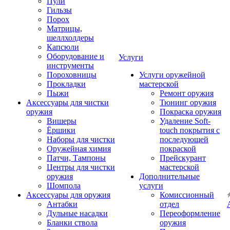
Пули
Гильзы
Порох
Матрицы,
шеллхолдеры
Капсюли
Оборудование и
Услуги
инструменты
Пороховницы
Услуги оружейной
Прокладки
мастерской
Пыжи
Ремонт оружия
Аксессуары для чистки
Тюнинг оружия
оружия
Покраска оружия
Вишеры
Удаление Soft-
Ёршики
touch покрытия с
Наборы для чистки
последующей
Оружейная химия
покраской
Патчи, Тампоны
Прейскурант
Центры для чистки
мастерской
оружия
Дополнительные
Шомпола
услуги
Аксессуары для оружия
Комиссионный
Антабки
отдел
Дульные насадки
Переоформление
Бланки ствола
оружия