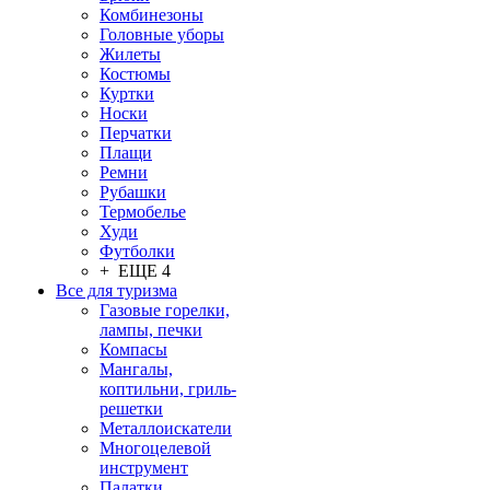
Комбинезоны
Головные уборы
Жилеты
Костюмы
Куртки
Носки
Перчатки
Плащи
Ремни
Рубашки
Термобелье
Худи
Футболки
+ ЕЩЕ 4
Все для туризма
Газовые горелки,
лампы, печки
Компасы
Мангалы,
коптильни, гриль-
решетки
Металлоискатели
Многоцелевой
инструмент
Палатки