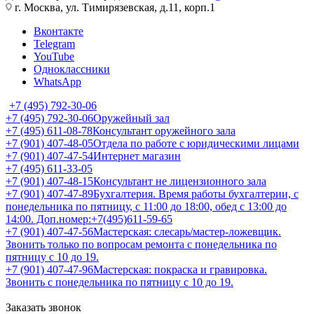
г. Москва, ул. Тимирязевская, д.11, корп.1
Вконтакте
Telegram
YouTube
Одноклассники
WhatsApp
+7 (495) 792-30-06
+7 (495) 792-30-06
Оружейный зал
+7 (495) 611-08-78
Консультант оружейного зала
+7 (901) 407-48-05
Отдела по работе с юридическими лицами
+7 (901) 407-47-54
Интернет магазин
+7 (495) 611-33-05
+7 (901) 407-48-15
Консультант не лицензионного зала
+7 (901) 407-47-89
Бухгалтерия. Время работы бухгалтерии, с
понедельника по пятницу, с 11:00 до 18:00, обед с 13:00 до
14:00. Доп.номер:+7(495)611-59-65
+7 (901) 407-47-56
Мастерская: слесарь/мастер-ложевщик.
Звонить только по вопросам ремонта с понедельника по
пятницу с 10 до 19.
+7 (901) 407-47-96
Мастерская: покраска и гравировка.
Звонить с понедельника по пятницу с 10 до 19.
Заказать звонок