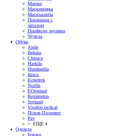
Манки
Маскировка
Маскхалаты
Приманки с
запахом
Профили, муляжи
Чучела
Обувь
Aigle
Bekina
Chiruсa
Harkila
Huntlandia
Itasca
Kenetrek
Norfin
P.Original
Remington
Seeland
Voodoo tactical
Псков-Полимер
Рат
+ ЕЩЕ 4
Одежда
Брюки