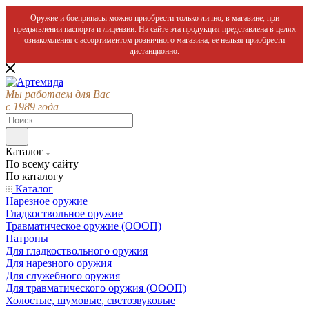
Оружие и боеприпасы можно приобрести только лично, в магазине, при
предъявлении паспорта и лицензии. На сайте эта продукция представлена в целях
ознакомления с ассортиментом розничного магазина, ее нельзя приобрести
дистанционно.
Мы работаем для Вас
с 1989 года
Каталог
По всему сайту
По каталогу
Каталог
Нарезное оружие
Гладкоствольное оружие
Травматическое оружие (ОООП)
Патроны
Для гладкоствольного оружия
Для нарезного оружия
Для служебного оружия
Для травматического оружия (ОООП)
Холостые, шумовые, светозвуковые