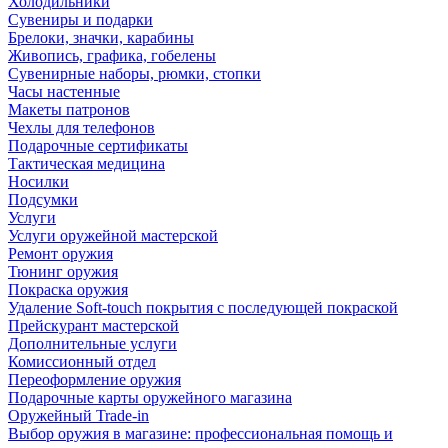
Холодильники
Сувениры и подарки
Брелоки, значки, карабины
Живопись, графика, гобелены
Сувенирные наборы, рюмки, стопки
Часы настенные
Макеты патронов
Чехлы для телефонов
Подарочные сертификаты
Тактическая медицина
Носилки
Подсумки
Услуги
Услуги оружейной мастерской
Ремонт оружия
Тюнинг оружия
Покраска оружия
Удаление Soft-touch покрытия с последующей покраской
Прейскурант мастерской
Дополнительные услуги
Комиссионный отдел
Переоформление оружия
Подарочные карты оружейного магазина
Оружейный Trade-in
Выбор оружия в магазине: профессиональная помощь и