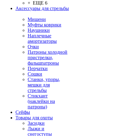
+ ЕЩЕ 6
Аксессуары для стрельбы
Мишени
Муфты коврики
Наушники
Наплечные
амортизаторы
Очки
Патроны холодной
пристрелки,
фальшпатроны
Перчатки
Сошки
Станки, упоры,
мешки для
стрельбы
Стикхант
(наклейки на
патроны)
Сейфы
Товары для охоты
Засидки
Лыжи и
снегоступы