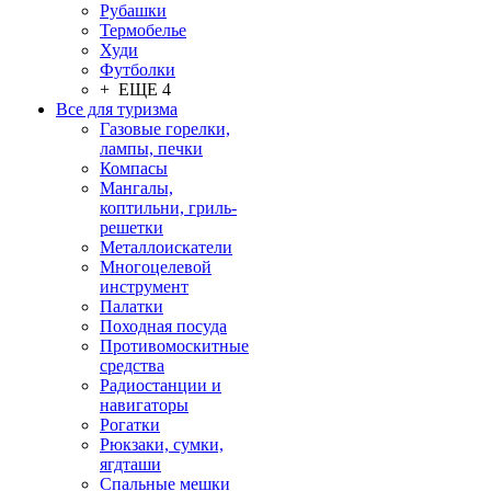
Рубашки
Термобелье
Худи
Футболки
+ ЕЩЕ 4
Все для туризма
Газовые горелки,
лампы, печки
Компасы
Мангалы,
коптильни, гриль-
решетки
Металлоискатели
Многоцелевой
инструмент
Палатки
Походная посуда
Противомоскитные
средства
Радиостанции и
навигаторы
Рогатки
Рюкзаки, сумки,
ягдташи
Спальные мешки