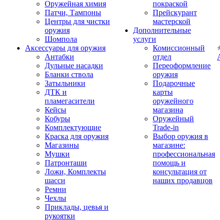
Оружейная химия
покраской
Патчи, Тампоны
Прейскурант
Центры для чистки
мастерской
оружия
Дополнительные
Шомпола
услуги
Аксессуары для оружия
Комиссионный
Антабки
отдел
Дульные насадки
Переоформление
Бланки ствола
оружия
Затыльники
Подарочные
ДТК и
карты
пламегасители
оружейного
Кейсы
магазина
Кобуры
Оружейный
Комплектующие
Trade-in
Краска для оружия
Выбор оружия в
Магазины
магазине:
Мушки
профессиональная
Патронташи
помощь и
Ложи, Комплекты
консультация от
шасси
наших продавцов
Ремни
Чехлы
Приклады, цевья и
рукоятки