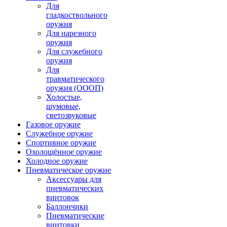
Для
гладкоствольного
оружия
Для нарезного
оружия
Для служебного
оружия
Для
травматического
оружия (ОООП)
Холостые,
шумовые,
светозвуковые
Газовое оружие
Служебное оружие
Спортивное оружие
Охолощённое оружие
Холодное оружие
Пневматическое оружие
Аксессуары для
пневматических
винтовок
Баллончики
Пневматические
винтовки