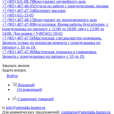
+7 (495) 611-08-78
Консультант оружейного зала
+7 (901) 407-48-05
Отдела по работе с юридическими лицами
+7 (901) 407-47-54
Интернет магазин
+7 (495) 611-33-05
+7 (901) 407-48-15
Консультант не лицензионного зала
+7 (901) 407-47-89
Бухгалтерия. Время работы бухгалтерии, с
понедельника по пятницу, с 11:00 до 18:00, обед с 13:00 до
14:00. Доп.номер:+7(495)611-59-65
+7 (901) 407-47-56
Мастерская: слесарь/мастер-ложевщик.
Звонить только по вопросам ремонта с понедельника по
пятницу с 10 до 19.
+7 (901) 407-47-96
Мастерская: покраска и гравировка.
Звонить с понедельника по пятницу с 10 до 19.
Заказать звонок
Задать вопрос
Войти
Корзина
0
Отложенные
0
Сравнение товаров
0
info@artemida-hunter.ru
Для коммерческих предложений:
commerse@artemida-hunter.ru