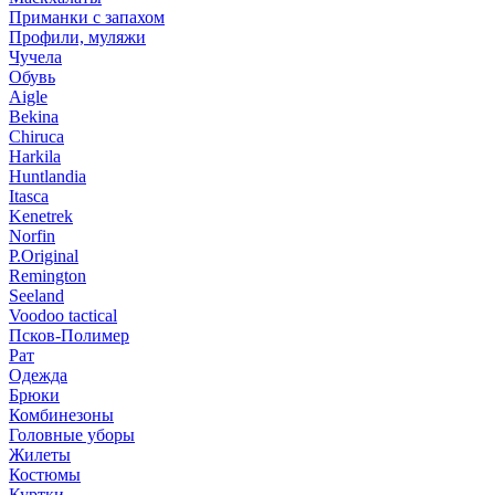
Приманки с запахом
Профили, муляжи
Чучела
Обувь
Aigle
Bekina
Chiruсa
Harkila
Huntlandia
Itasca
Kenetrek
Norfin
P.Original
Remington
Seeland
Voodoo tactical
Псков-Полимер
Рат
Одежда
Брюки
Комбинезоны
Головные уборы
Жилеты
Костюмы
Куртки