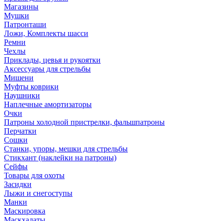
Магазины
Мушки
Патронташи
Ложи, Комплекты шасси
Ремни
Чехлы
Приклады, цевья и рукоятки
Аксессуары для стрельбы
Мишени
Муфты коврики
Наушники
Наплечные амортизаторы
Очки
Патроны холодной пристрелки, фальшпатроны
Перчатки
Сошки
Станки, упоры, мешки для стрельбы
Стикхант (наклейки на патроны)
Сейфы
Товары для охоты
Засидки
Лыжи и снегоступы
Манки
Маскировка
Маскхалаты