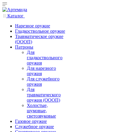
Каталог
Нарезное оружие
Гладкоствольное оружие
Травматическое оружие
(ОООП)
Патроны
Для
гладкоствольного
оружия
Для нарезного
оружия
Для служебного
оружия
Для
травматического
оружия (ОООП)
Холостые,
шумовые,
светозвуковые
Газовое оружие
Служебное оружие
Спортивное оружие