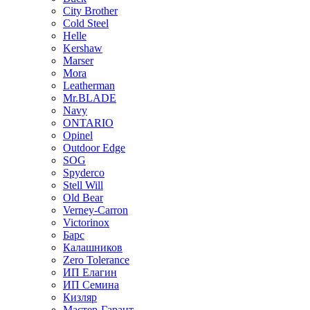
City Brother
Cold Steel
Helle
Kershaw
Marser
Mora
Leatherman
Mr.BLADE
Navy
ONTARIO
Opinel
Outdoor Edge
SOG
Spyderco
Stell Will
Old Bear
Verney-Carron
Victorinox
Барс
Калашников
Zero Tolerance
ИП Елагин
ИП Семина
Кизляр
Мастер-Гарант