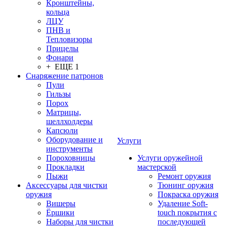
Кронштейны,
кольца
ЛЦУ
ПНВ и
Тепловизоры
Прицелы
Фонари
+ ЕЩЕ 1
Снаряжение патронов
Пули
Гильзы
Порох
Матрицы,
шеллхолдеры
Капсюли
Оборудование и
Услуги
инструменты
Пороховницы
Услуги оружейной
Прокладки
мастерской
Пыжи
Ремонт оружия
Аксессуары для чистки
Тюнинг оружия
оружия
Покраска оружия
Вишеры
Удаление Soft-
Ёршики
touch покрытия с
Наборы для чистки
последующей