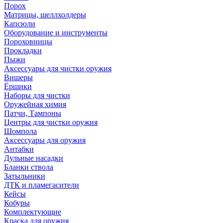
Порох
Матрицы, шеллхолдеры
Капсюли
Оборудование и инструменты
Пороховницы
Прокладки
Пыжи
Аксессуары для чистки оружия
Вишеры
Ёршики
Наборы для чистки
Оружейная химия
Патчи, Тампоны
Центры для чистки оружия
Шомпола
Аксессуары для оружия
Антабки
Дульные насадки
Бланки ствола
Затыльники
ДТК и пламегасители
Кейсы
Кобуры
Комплектующие
Краска для оружия