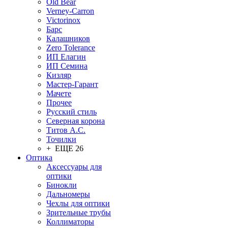
Old Bear
Verney-Carron
Victorinox
Барс
Калашников
Zero Tolerance
ИП Елагин
ИП Семина
Кизляр
Мастер-Гарант
Мачете
Прочее
Русский стиль
Северная корона
Титов А.С.
Точилки
+ ЕЩЕ 26
Оптика
Аксессуары для
оптики
Бинокли
Дальномеры
Чехлы для оптики
Зрительные трубы
Коллиматоры