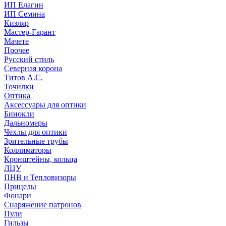
ИП Елагин
ИП Семина
Кизляр
Мастер-Гарант
Мачете
Прочее
Русский стиль
Северная корона
Титов А.С.
Точилки
Оптика
Аксессуары для оптики
Бинокли
Дальномеры
Чехлы для оптики
Зрительные трубы
Коллиматоры
Кронштейны, кольца
ЛЦУ
ПНВ и Тепловизоры
Прицелы
Фонари
Снаряжение патронов
Пули
Гильзы