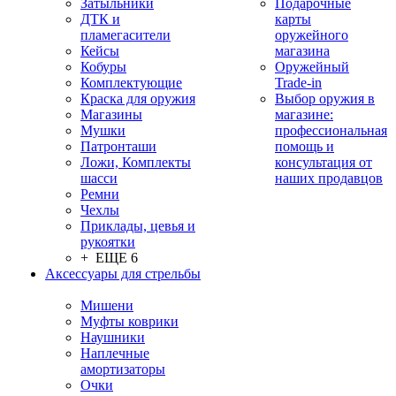
Затыльники
Подарочные
ДТК и
карты
пламегасители
оружейного
Кейсы
магазина
Кобуры
Оружейный
Комплектующие
Trade-in
Краска для оружия
Выбор оружия в
Магазины
магазине:
Мушки
профессиональная
Патронташи
помощь и
Ложи, Комплекты
консультация от
шасси
наших продавцов
Ремни
Чехлы
Приклады, цевья и
рукоятки
+ ЕЩЕ 6
Аксессуары для стрельбы
Мишени
Муфты коврики
Наушники
Наплечные
амортизаторы
Очки