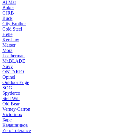
Al Mar
Boker
CJRB
Buck
City Brother
Cold Steel
Helle
Kershaw
Marser
Mora
Leatherman
Mr.BLADE
Navy
ONTARIO
Opinel
Outdoor Edge
SOG
Spyderco
Stell Will
Old Bear
Verney-Carron
Victorinox
Барс
Калашников
Zero Tolerance