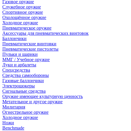
Газовое оружие
Служебное оружие
Спортивное оружие
Охолощённое оружие
Холодное оружие
Пневматическое оружие
Аксессуары для пневматических винтовок
Баллончики
Пневматические винтовки
Пневматические пистолеты
Пульки и шарики
ММГ / Учебное оружие
Луки и арбалеты
Спецсредства
Средства самообороны
Газовые баллончики
Электрошокеры
Сигнальные средства
Оружие имеющее культурную ценность
Метательное и другое оружие
Милитария
Огнестрельное оружие
Холодное оружие
Ножи
Benchmade