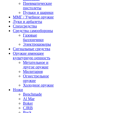
Пневматические
пистолеты
Пульки и шарики
ММГ / Учебное оружие
Луки и арбалеты
Спецсредства
Средства самообороны
Газовые
баллончики
Электрошокеры
Сигнальные средства
Оружие имеющее
культурную ценность
Метательное и
другое оружие
Милитария
Огнестрельное
оружие
Холодное оружие
Ножи
Benchmade
Al Mar
Boker
CJRB
Buck