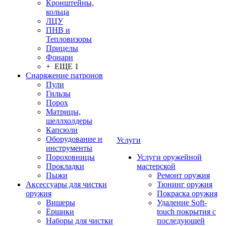
Кронштейны,
кольца
ЛЦУ
ПНВ и
Тепловизоры
Прицелы
Фонари
+ ЕЩЕ 1
Снаряжение патронов
Пули
Гильзы
Порох
Матрицы,
шеллхолдеры
Капсюли
Оборудование и
Услуги
инструменты
Пороховницы
Услуги оружейной
Прокладки
мастерской
Пыжи
Ремонт оружия
Аксессуары для чистки
Тюнинг оружия
оружия
Покраска оружия
Вишеры
Удаление Soft-
Ёршики
touch покрытия с
Наборы для чистки
последующей