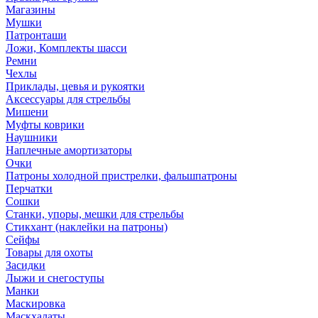
Магазины
Мушки
Патронташи
Ложи, Комплекты шасси
Ремни
Чехлы
Приклады, цевья и рукоятки
Аксессуары для стрельбы
Мишени
Муфты коврики
Наушники
Наплечные амортизаторы
Очки
Патроны холодной пристрелки, фальшпатроны
Перчатки
Сошки
Станки, упоры, мешки для стрельбы
Стикхант (наклейки на патроны)
Сейфы
Товары для охоты
Засидки
Лыжи и снегоступы
Манки
Маскировка
Маскхалаты