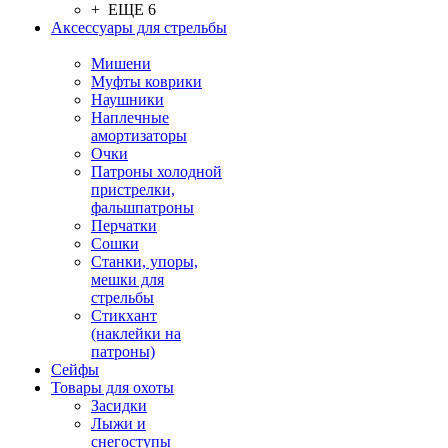
+ ЕЩЕ 6
Аксессуары для стрельбы
Мишени
Муфты коврики
Наушники
Наплечные
амортизаторы
Очки
Патроны холодной
пристрелки,
фальшпатроны
Перчатки
Сошки
Станки, упоры,
мешки для
стрельбы
Стикхант
(наклейки на
патроны)
Сейфы
Товары для охоты
Засидки
Лыжи и
снегоступы