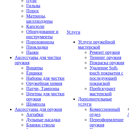
Пули
Гильзы
Порох
Матрицы,
шеллхолдеры
Капсюли
Оборудование и
Услуги
инструменты
Пороховницы
Услуги оружейной
Прокладки
мастерской
Пыжи
Ремонт оружия
Аксессуары для чистки
Тюнинг оружия
оружия
Покраска оружия
Вишеры
Удаление Soft-
Ёршики
touch покрытия с
Наборы для чистки
последующей
Оружейная химия
покраской
Патчи, Тампоны
Прейскурант
Центры для чистки
мастерской
оружия
Дополнительные
Шомпола
услуги
Аксессуары для оружия
Комиссионный
Антабки
отдел
Дульные насадки
Переоформление
Бланки ствола
оружия