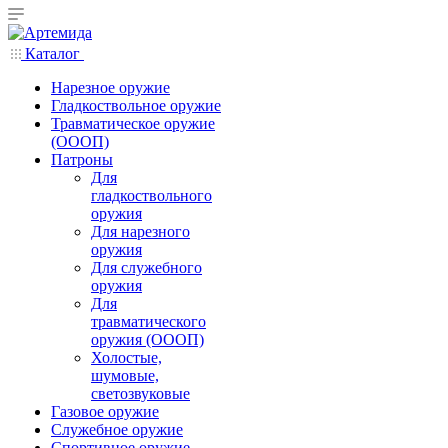
Каталог
Нарезное оружие
Гладкоствольное оружие
Травматическое оружие
(ОООП)
Патроны
Для
гладкоствольного
оружия
Для нарезного
оружия
Для служебного
оружия
Для
травматического
оружия (ОООП)
Холостые,
шумовые,
светозвуковые
Газовое оружие
Служебное оружие
Спортивное оружие