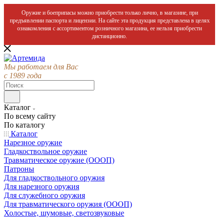
Оружие и боеприпасы можно приобрести только лично, в магазине, при
предъявлении паспорта и лицензии. На сайте эта продукция представлена в целях
ознакомления с ассортиментом розничного магазина, ее нельзя приобрести
дистанционно.
Мы работаем для Вас
с 1989 года
Каталог
По всему сайту
По каталогу
Каталог
Нарезное оружие
Гладкоствольное оружие
Травматическое оружие (ОООП)
Патроны
Для гладкоствольного оружия
Для нарезного оружия
Для служебного оружия
Для травматического оружия (ОООП)
Холостые, шумовые, светозвуковые