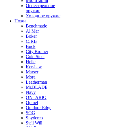
Милитария
Огнестрельное
оружие
Холодное оружие
Ножи
Benchmade
Al Mar
Boker
CJRB
Buck
City Brother
Cold Steel
Helle
Kershaw
Marser
Mora
Leatherman
Mr.BLADE
Navy
ONTARIO
Opinel
Outdoor Edge
SOG
Spyderco
Stell Will