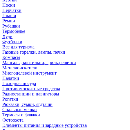
Носки
Перчатки
Плащи
Ремни
Рубашки
Термобелье
Худи
Футболки
Все для туризма
Газовые горелки, лампы, печки
Компасы
Мангалы, коптильни, гриль-решетки
Металлоискатели
Многоцелевой инструмент
Палатки
Походная посуда
Противомоскитные средства
Радиостанции и навигаторы
Рогатки
Рюкзаки, сумки, ягдташи
Спальные мешки
Термосы и фляжки
Фотоохота
Элементы питания и зарядные устройства