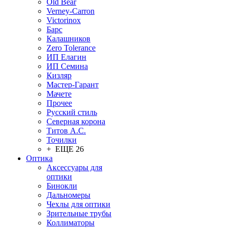
Old Bear
Verney-Carron
Victorinox
Барс
Калашников
Zero Tolerance
ИП Елагин
ИП Семина
Кизляр
Мастер-Гарант
Мачете
Прочее
Русский стиль
Северная корона
Титов А.С.
Точилки
+ ЕЩЕ 26
Оптика
Аксессуары для
оптики
Бинокли
Дальномеры
Чехлы для оптики
Зрительные трубы
Коллиматоры