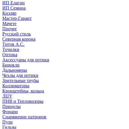
ИП Елагин
ИП Семина
Кизляр
Мастер-Гарант
Мачете
Прочее
Русский стиль
Северная корона
Титов А.С.
Точилки
Оптика
Аксессуары для оптики
Бинокли
Дальномеры
Чехлы для оптики
Зрительные трубы
Коллиматоры
Кронштейны, кольца
ЛЦУ
ПНВ и Тепловизоры
Прицелы
Фонари
Снаряжение патронов
Пули
Гильзы