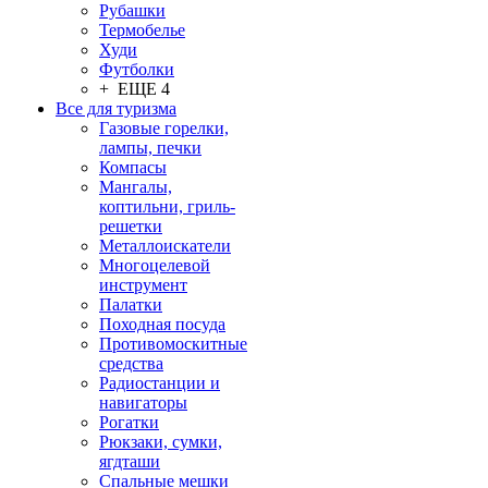
Рубашки
Термобелье
Худи
Футболки
+ ЕЩЕ 4
Все для туризма
Газовые горелки,
лампы, печки
Компасы
Мангалы,
коптильни, гриль-
решетки
Металлоискатели
Многоцелевой
инструмент
Палатки
Походная посуда
Противомоскитные
средства
Радиостанции и
навигаторы
Рогатки
Рюкзаки, сумки,
ягдташи
Спальные мешки