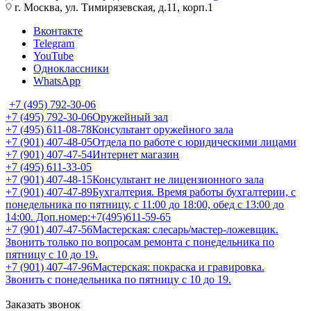
г. Москва, ул. Тимирязевская, д.11, корп.1
Вконтакте
Telegram
YouTube
Одноклассники
WhatsApp
+7 (495) 792-30-06
+7 (495) 792-30-06
Оружейный зал
+7 (495) 611-08-78
Консультант оружейного зала
+7 (901) 407-48-05
Отдела по работе с юридическими лицами
+7 (901) 407-47-54
Интернет магазин
+7 (495) 611-33-05
+7 (901) 407-48-15
Консультант не лицензионного зала
+7 (901) 407-47-89
Бухгалтерия. Время работы бухгалтерии, с
понедельника по пятницу, с 11:00 до 18:00, обед с 13:00 до
14:00. Доп.номер:+7(495)611-59-65
+7 (901) 407-47-56
Мастерская: слесарь/мастер-ложевщик.
Звонить только по вопросам ремонта с понедельника по
пятницу с 10 до 19.
+7 (901) 407-47-96
Мастерская: покраска и гравировка.
Звонить с понедельника по пятницу с 10 до 19.
Заказать звонок