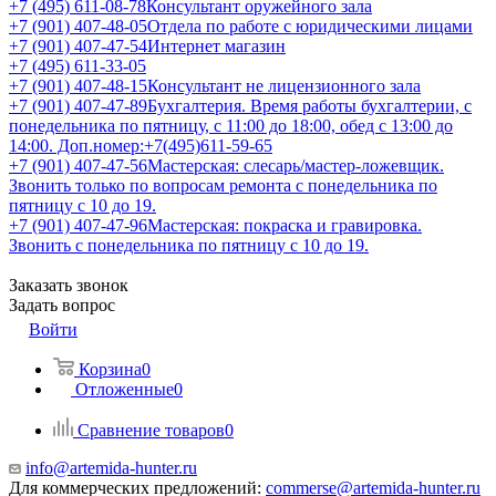
+7 (495) 611-08-78
Консультант оружейного зала
+7 (901) 407-48-05
Отдела по работе с юридическими лицами
+7 (901) 407-47-54
Интернет магазин
+7 (495) 611-33-05
+7 (901) 407-48-15
Консультант не лицензионного зала
+7 (901) 407-47-89
Бухгалтерия. Время работы бухгалтерии, с
понедельника по пятницу, с 11:00 до 18:00, обед с 13:00 до
14:00. Доп.номер:+7(495)611-59-65
+7 (901) 407-47-56
Мастерская: слесарь/мастер-ложевщик.
Звонить только по вопросам ремонта с понедельника по
пятницу с 10 до 19.
+7 (901) 407-47-96
Мастерская: покраска и гравировка.
Звонить с понедельника по пятницу с 10 до 19.
Заказать звонок
Задать вопрос
Войти
Корзина
0
Отложенные
0
Сравнение товаров
0
info@artemida-hunter.ru
Для коммерческих предложений:
commerse@artemida-hunter.ru