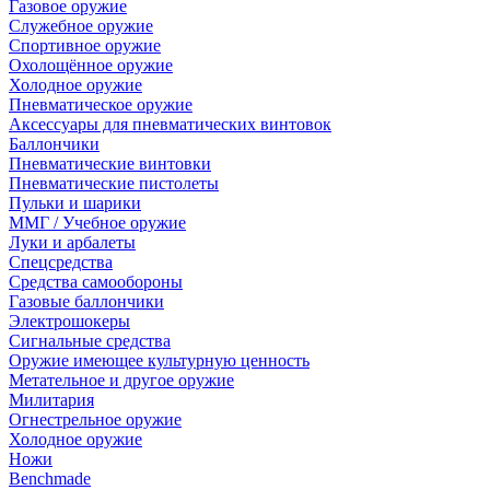
Газовое оружие
Служебное оружие
Спортивное оружие
Охолощённое оружие
Холодное оружие
Пневматическое оружие
Аксессуары для пневматических винтовок
Баллончики
Пневматические винтовки
Пневматические пистолеты
Пульки и шарики
ММГ / Учебное оружие
Луки и арбалеты
Спецсредства
Средства самообороны
Газовые баллончики
Электрошокеры
Сигнальные средства
Оружие имеющее культурную ценность
Метательное и другое оружие
Милитария
Огнестрельное оружие
Холодное оружие
Ножи
Benchmade