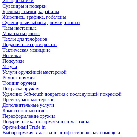
Холодильники
Сувениры и подарки
Брелоки, значки, карабины
Живопись, графика, гобелены
Сувенирные наборы, рюмки, стопки
Часы настенные
Макеты патронов
Чехлы для телефонов
Подарочные сертификаты
Тактическая медицина
Носилки
Подсумки
Услуги
Услуги оружейной мастерской
Ремонт оружия
Тюнинг оружия
Покраска оружия
Удаление Soft-touch покрытия с последующей покраской
Прейскурант мастерской
Дополнительные услуги
Комиссионный отдел
Переоформление оружия
Подарочные карты оружейного магазина
Оружейный Trade-in
Выбор оружия в магазине: профессиональная помощь и