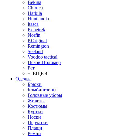
Bekina
Chiruсa
Harkila
Huntlandia
Itasca
Kenetrek
Norfin
P.Original
Remington
Seeland
Voodoo tactical
Псков-Полимер
Рат
+ ЕЩЕ 4
Одежда
Брюки
Комбинезоны
Головные уборы
Жилеты
Костюмы
Куртки
Носки
Перчатки
Плащи
Ремни