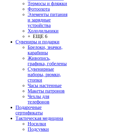
Термосы и фляжки
Фотоохота
Элементы питания
и зарядные
устройства
Холодильники
+ ЕЩЕ 6
Сувениры и подарки
Брелоки, значки,
карабины
Живопись,
графика, гобелены
Сувенирные
наборы, рюмки,
стопки
Часы настенные
Макеты патронов
Чехлы для
телефонов
Подарочные
сертификаты
Тактическая медицина
Носилки
Подсумки