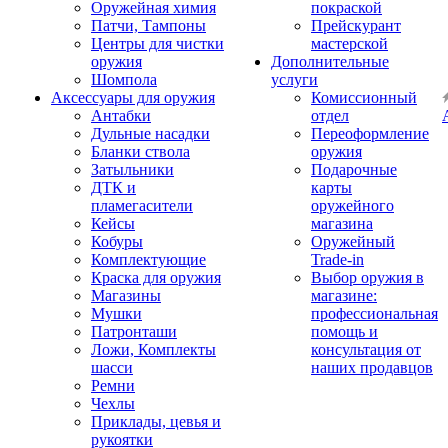
Оружейная химия
покраской
Патчи, Тампоны
Прейскурант
Центры для чистки
мастерской
оружия
Дополнительные
Шомпола
услуги
Аксессуары для оружия
Комиссионный
Антабки
отдел
Дульные насадки
Переоформление
Бланки ствола
оружия
Затыльники
Подарочные
ДТК и
карты
пламегасители
оружейного
Кейсы
магазина
Кобуры
Оружейный
Комплектующие
Trade-in
Краска для оружия
Выбор оружия в
Магазины
магазине:
Мушки
профессиональная
Патронташи
помощь и
Ложи, Комплекты
консультация от
шасси
наших продавцов
Ремни
Чехлы
Приклады, цевья и
рукоятки