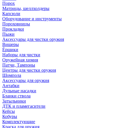
Порох
Матрицы, шеллхолдеры
Капсюли
Оборудование и инструменты
Пороховницы
Прокладки
Пыжи
Аксессуары для чистки оружия
Вишеры
Ёршики
Наборы для чистки
Оружейная химия
Патчи, Тампоны
Центры для чистки оружия
Шомпола
Аксессуары для оружия
Антабки
Дульные насадки
Бланки ствола
Затыльники
ДТК и пламегасители
Кейсы
Кобуры
Комплектующие
Краска для оружия