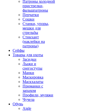
Патроны холодной
пристрелки,
фальшпатроны
Перчатки
Сошки
Станки, упоры,
мешки для
стрельбы
Стикхант
(наклейки на
патроны)
Сейфы
Товары для охоты
Засидки
Лыжи и
снегоступы
Манки
Маскировка
Маскхалаты
Приманки с
запахом
Профили, муляжи
Чучела
Обувь
Aigle