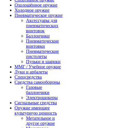
Охолощённое оружие
Холодное оружие
Пневматическое оружие
Аксессуары для
пневматических
винтовок
Баллончики
Пневматические
винтовки
Пневматические
пистолеты
Пульки и шарики
ММГ / Учебное оружие
Луки и арбалеты
Спецсредства
Средства самообороны
Газовые
баллончики
Электрошокеры
Сигнальные средства
Оружие имеющее
культурную ценность
Метательное и
другое оружие