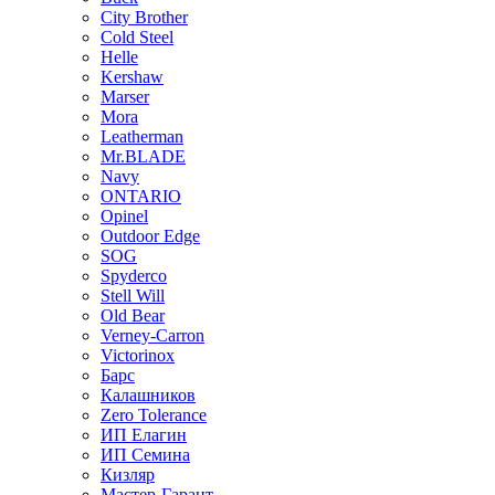
City Brother
Cold Steel
Helle
Kershaw
Marser
Mora
Leatherman
Mr.BLADE
Navy
ONTARIO
Opinel
Outdoor Edge
SOG
Spyderco
Stell Will
Old Bear
Verney-Carron
Victorinox
Барс
Калашников
Zero Tolerance
ИП Елагин
ИП Семина
Кизляр
Мастер-Гарант