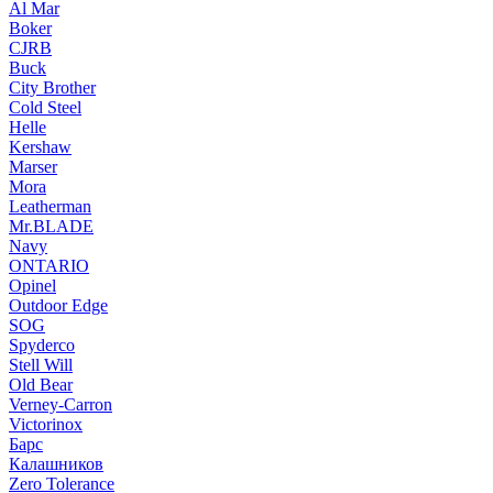
Al Mar
Boker
CJRB
Buck
City Brother
Cold Steel
Helle
Kershaw
Marser
Mora
Leatherman
Mr.BLADE
Navy
ONTARIO
Opinel
Outdoor Edge
SOG
Spyderco
Stell Will
Old Bear
Verney-Carron
Victorinox
Барс
Калашников
Zero Tolerance