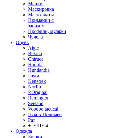
Манки
Маскировка
Маскхалаты
Приманки с
запахом
Профили, муляжи
Чучела
Обувь
Aigle
Bekina
Chiruсa
Harkila
Huntlandia
Itasca
Kenetrek
Norfin
P.Original
Remington
Seeland
Voodoo tactical
Псков-Полимер
Рат
+ ЕЩЕ 4
Одежда
Брюки