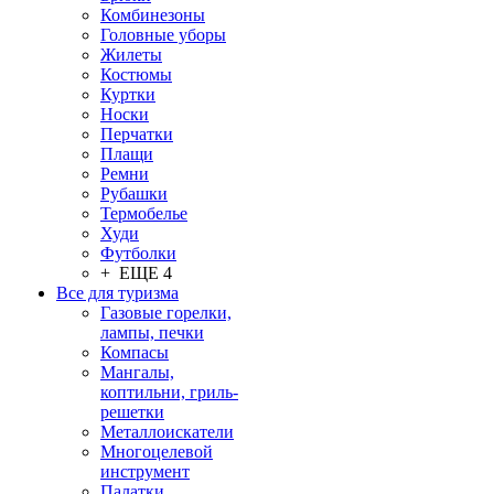
Комбинезоны
Головные уборы
Жилеты
Костюмы
Куртки
Носки
Перчатки
Плащи
Ремни
Рубашки
Термобелье
Худи
Футболки
+ ЕЩЕ 4
Все для туризма
Газовые горелки,
лампы, печки
Компасы
Мангалы,
коптильни, гриль-
решетки
Металлоискатели
Многоцелевой
инструмент
Палатки