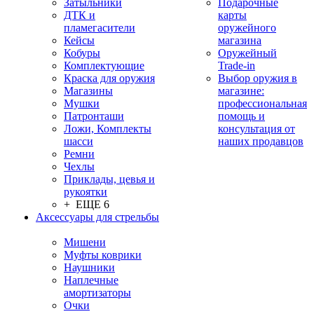
Затыльники
Подарочные
ДТК и
карты
пламегасители
оружейного
Кейсы
магазина
Кобуры
Оружейный
Комплектующие
Trade-in
Краска для оружия
Выбор оружия в
Магазины
магазине:
Мушки
профессиональная
Патронташи
помощь и
Ложи, Комплекты
консультация от
шасси
наших продавцов
Ремни
Чехлы
Приклады, цевья и
рукоятки
+ ЕЩЕ 6
Аксессуары для стрельбы
Мишени
Муфты коврики
Наушники
Наплечные
амортизаторы
Очки