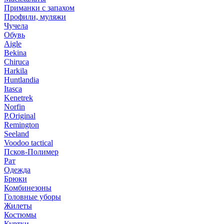
Приманки с запахом
Профили, муляжи
Чучела
Обувь
Aigle
Bekina
Chiruсa
Harkila
Huntlandia
Itasca
Kenetrek
Norfin
P.Original
Remington
Seeland
Voodoo tactical
Псков-Полимер
Рат
Одежда
Брюки
Комбинезоны
Головные уборы
Жилеты
Костюмы
Куртки