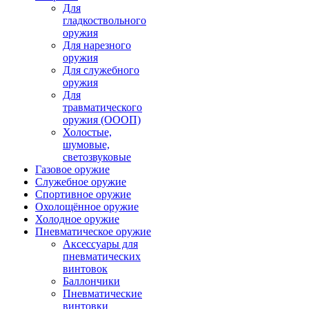
Для
гладкоствольного
оружия
Для нарезного
оружия
Для служебного
оружия
Для
травматического
оружия (ОООП)
Холостые,
шумовые,
светозвуковые
Газовое оружие
Служебное оружие
Спортивное оружие
Охолощённое оружие
Холодное оружие
Пневматическое оружие
Аксессуары для
пневматических
винтовок
Баллончики
Пневматические
винтовки