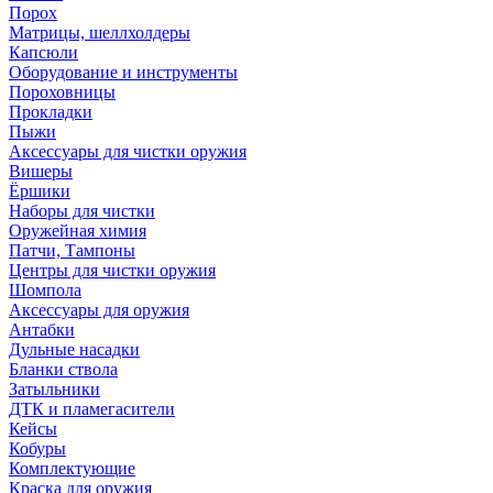
Порох
Матрицы, шеллхолдеры
Капсюли
Оборудование и инструменты
Пороховницы
Прокладки
Пыжи
Аксессуары для чистки оружия
Вишеры
Ёршики
Наборы для чистки
Оружейная химия
Патчи, Тампоны
Центры для чистки оружия
Шомпола
Аксессуары для оружия
Антабки
Дульные насадки
Бланки ствола
Затыльники
ДТК и пламегасители
Кейсы
Кобуры
Комплектующие
Краска для оружия