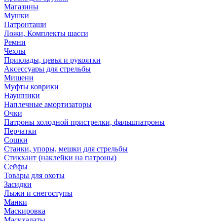
Магазины
Мушки
Патронташи
Ложи, Комплекты шасси
Ремни
Чехлы
Приклады, цевья и рукоятки
Аксессуары для стрельбы
Мишени
Муфты коврики
Наушники
Наплечные амортизаторы
Очки
Патроны холодной пристрелки, фальшпатроны
Перчатки
Сошки
Станки, упоры, мешки для стрельбы
Стикхант (наклейки на патроны)
Сейфы
Товары для охоты
Засидки
Лыжи и снегоступы
Манки
Маскировка
Маскхалаты