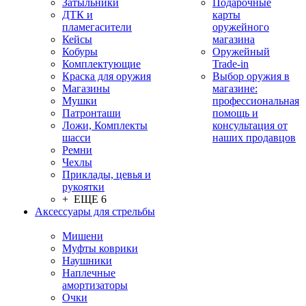
Затыльники
Подарочные
ДТК и
карты
пламегасители
оружейного
Кейсы
магазина
Кобуры
Оружейный
Комплектующие
Trade-in
Краска для оружия
Выбор оружия в
Магазины
магазине:
Мушки
профессиональная
Патронташи
помощь и
Ложи, Комплекты
консультация от
шасси
наших продавцов
Ремни
Чехлы
Приклады, цевья и
рукоятки
+ ЕЩЕ 6
Аксессуары для стрельбы
Мишени
Муфты коврики
Наушники
Наплечные
амортизаторы
Очки