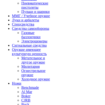
Пневматические
пистолеты
Пульки и шарики
ММГ / Учебное оружие
Луки и арбалеты
Спецсредства
Средства самообороны
Газовые
баллончики
Электрошокеры
Сигнальные средства
Оружие имеющее
культурную ценность
Метательное и
другое оружие
Милитария
Огнестрельное
оружие
Холодное оружие
Ножи
Benchmade
Al Mar
Boker
CJRB
Buck