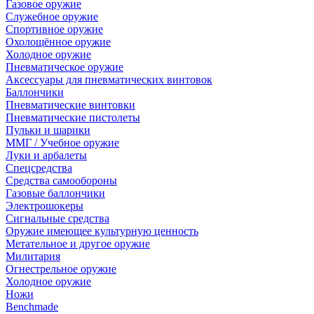
Газовое оружие
Служебное оружие
Спортивное оружие
Охолощённое оружие
Холодное оружие
Пневматическое оружие
Аксессуары для пневматических винтовок
Баллончики
Пневматические винтовки
Пневматические пистолеты
Пульки и шарики
ММГ / Учебное оружие
Луки и арбалеты
Спецсредства
Средства самообороны
Газовые баллончики
Электрошокеры
Сигнальные средства
Оружие имеющее культурную ценность
Метательное и другое оружие
Милитария
Огнестрельное оружие
Холодное оружие
Ножи
Benchmade