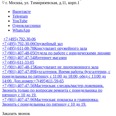
г. Москва, ул. Тимирязевская, д.11, корп.1
Вконтакте
Telegram
YouTube
Одноклассники
WhatsApp
+7 (495) 792-30-06
+7 (495) 792-30-06
Оружейный зал
+7 (495) 611-08-78
Консультант оружейного зала
+7 (901) 407-48-05
Отдела по работе с юридическими лицами
+7 (901) 407-47-54
Интернет магазин
+7 (495) 611-33-05
+7 (901) 407-48-15
Консультант не лицензионного зала
+7 (901) 407-47-89
Бухгалтерия. Время работы бухгалтерии, с
понедельника по пятницу, с 11:00 до 18:00, обед с 13:00 до
14:00. Доп.номер:+7(495)611-59-65
+7 (901) 407-47-56
Мастерская: слесарь/мастер-ложевщик.
Звонить только по вопросам ремонта с понедельника по
пятницу с 10 до 19.
+7 (901) 407-47-96
Мастерская: покраска и гравировка.
Звонить с понедельника по пятницу с 10 до 19.
Заказать звонок