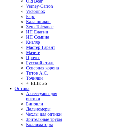
Old Bear
Verney-Carron
Victorinox
Барс
Калашников
Zero Tolerance
ИП Елагин
ИП Семина
Кизляр
Мастер-Гарант
Мачете
Прочее
Русский стиль
Северная корона
Титов А.С.
Точилки
+ ЕЩЕ 26
Оптика
Аксессуары для
оптики
Бинокли
Дальномеры
Чехлы для оптики
Зрительные трубы
Коллиматоры