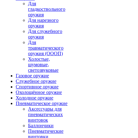
Для
гладкоствольного
оружия
Для нарезного
оружия
Для служебного
оружия
Для
травматического
оружия (ОООП)
Холостые,
шумовые,
светозвуковые
Газовое оружие
Служебное оружие
Спортивное оружие
Охолощённое оружие
Холодное оружие
Пневматическое оружие
Аксессуары для
пневматических
винтовок
Баллончики
Пневматические
винтовки