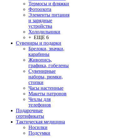
Термосы и фляжки
Фотоохота
Элементы питания
и зарядные
устройства
Холодильники
+ ЕЩЕ 6
Сувениры и подарки
Брелоки, значки,
карабины
Живопись,
графика, гобелены
Сувенирные
наборы, рюмки,
стопки
Часы настенные
Макеты патронов
Чехлы для
телефонов
Подарочные
сертификаты
Тактическая медицина
Носилки
Подсумки