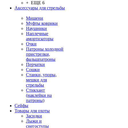
+ ЕЩЕ 6
Аксессуары для стрельбы
Мишени
Муфты коврики
Наушники
Наплечные
амортизаторы
Очки
Патроны холодной
пристрелки,
фальшпатроны
Перчатки
Сошки
Станки, упоры,
мешки для
стрельбы
Стикхант
(наклейки на
патроны)
Сейфы
Товары для охоты
Засидки
Лыжи и
снегоступы