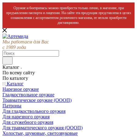
Оружие и боеприпасы можно приобрести только лично, в магазине, при
предъявлении паспорта и лицензии. На сайте эта продукция представлена в целях
ознакомления с ассортиментом розничного магазина, ее нельзя приобрести
дистанционно.
Мы работаем для Вас
с 1989 года
Каталог
По всему сайту
По каталогу
Каталог
Нарезное оружие
Гладкоствольное оружие
Травматическое оружие (ОООП)
Патроны
Для гладкоствольного оружия
Для нарезного оружия
Для служебного оружия
Для травматического оружия (ОООП)
Холостые, шумовые, светозвуковые