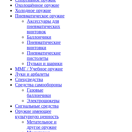
Охолощённое оружие
Холодное оружие
Пневматическое оружие
Аксессуары для
пневматических
винтовок
Баллончики
Пневматические
винтовки
Пневматические
пистолеты
Пульки и шарики
ММГ / Учебное оружие
Луки и арбалеты
Спецсредства
Средства самообороны
Газовые
баллончики
Электрошокеры
Сигнальные средства
Оружие имеющее
культурную ценность
Метательное и
другое оружие