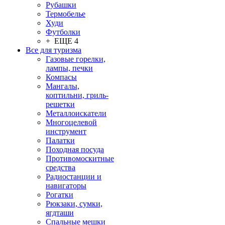
Рубашки
Термобелье
Худи
Футболки
+ ЕЩЕ 4
Все для туризма
Газовые горелки,
лампы, печки
Компасы
Мангалы,
коптильни, гриль-
решетки
Металлоискатели
Многоцелевой
инструмент
Палатки
Походная посуда
Противомоскитные
средства
Радиостанции и
навигаторы
Рогатки
Рюкзаки, сумки,
ягдташи
Спальные мешки