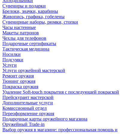
Холодильники
Сувениры и подарки
Брелоки, значки, карабины
Живопись, графика, гобелены
Сувенирные наборы, рюмки, стопки
Часы настенные
Макеты патронов
Чехлы для телефонов
Подарочные сертификаты
Тактическая медицина
Носилки
Подсумки
Услуги
Услуги оружейной мастерской
Ремонт оружия
Тюнинг оружия
Покраска оружия
Удаление Soft-touch покрытия с последующей покраской
Прейскурант мастерской
Дополнительные услуги
Комиссионный отдел
Переоформление оружия
Подарочные карты оружейного магазина
Оружейный Trade-in
Выбор оружия в магазине: профессиональная помощь и