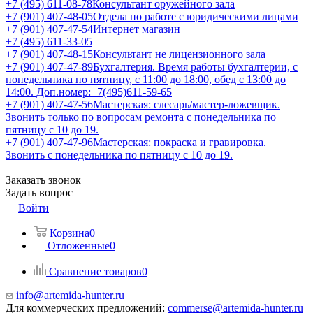
+7 (495) 611-08-78
Консультант оружейного зала
+7 (901) 407-48-05
Отдела по работе с юридическими лицами
+7 (901) 407-47-54
Интернет магазин
+7 (495) 611-33-05
+7 (901) 407-48-15
Консультант не лицензионного зала
+7 (901) 407-47-89
Бухгалтерия. Время работы бухгалтерии, с
понедельника по пятницу, с 11:00 до 18:00, обед с 13:00 до
14:00. Доп.номер:+7(495)611-59-65
+7 (901) 407-47-56
Мастерская: слесарь/мастер-ложевщик.
Звонить только по вопросам ремонта с понедельника по
пятницу с 10 до 19.
+7 (901) 407-47-96
Мастерская: покраска и гравировка.
Звонить с понедельника по пятницу с 10 до 19.
Заказать звонок
Задать вопрос
Войти
Корзина
0
Отложенные
0
Сравнение товаров
0
info@artemida-hunter.ru
Для коммерческих предложений:
commerse@artemida-hunter.ru