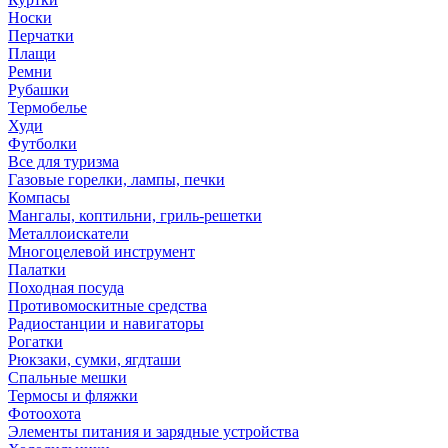
Носки
Перчатки
Плащи
Ремни
Рубашки
Термобелье
Худи
Футболки
Все для туризма
Газовые горелки, лампы, печки
Компасы
Мангалы, коптильни, гриль-решетки
Металлоискатели
Многоцелевой инструмент
Палатки
Походная посуда
Противомоскитные средства
Радиостанции и навигаторы
Рогатки
Рюкзаки, сумки, ягдташи
Спальные мешки
Термосы и фляжки
Фотоохота
Элементы питания и зарядные устройства