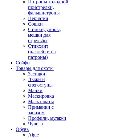
Патроны холодной
пристрелки,
фальшпатроны
Перчатки
Сошки
Станки, упоры,
мешки для
стрельбы
Стикхант
(наклейки на
патроны)
Сейфы
Товары для охоты
Засидки
Лыжи и
снегоступы
Манки
Маскировка
Маскхалаты
Приманки с
запахом
Профили, муляжи
Чучела
Обувь
Aigle