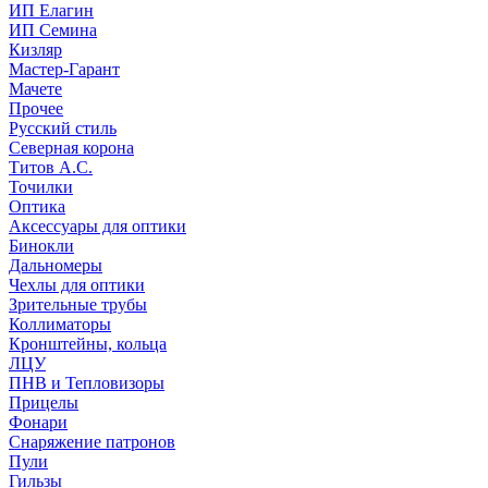
ИП Елагин
ИП Семина
Кизляр
Мастер-Гарант
Мачете
Прочее
Русский стиль
Северная корона
Титов А.С.
Точилки
Оптика
Аксессуары для оптики
Бинокли
Дальномеры
Чехлы для оптики
Зрительные трубы
Коллиматоры
Кронштейны, кольца
ЛЦУ
ПНВ и Тепловизоры
Прицелы
Фонари
Снаряжение патронов
Пули
Гильзы