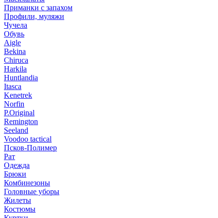
Приманки с запахом
Профили, муляжи
Чучела
Обувь
Aigle
Bekina
Chiruсa
Harkila
Huntlandia
Itasca
Kenetrek
Norfin
P.Original
Remington
Seeland
Voodoo tactical
Псков-Полимер
Рат
Одежда
Брюки
Комбинезоны
Головные уборы
Жилеты
Костюмы
Куртки