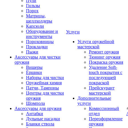
Пули
Гильзы
Порох
Матрицы,
шеллхолдеры
Капсюли
Оборудование и
Услуги
инструменты
Пороховницы
Услуги оружейной
Прокладки
мастерской
Пыжи
Ремонт оружия
Аксессуары для чистки
Тюнинг оружия
оружия
Покраска оружия
Вишеры
Удаление Soft-
Ёршики
touch покрытия с
Наборы для чистки
последующей
Оружейная химия
покраской
Патчи, Тампоны
Прейскурант
Центры для чистки
мастерской
оружия
Дополнительные
Шомпола
услуги
Аксессуары для оружия
Комиссионный
Антабки
отдел
Дульные насадки
Переоформление
Бланки ствола
оружия