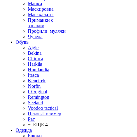
Манки
Маскировка
Маскхалаты
Приманки с
запахом
Профили, муляжи
Чучела
Обувь
Aigle
Bekina
Chiruсa
Harkila
Huntlandia
Itasca
Kenetrek
Norfin
P.Original
Remington
Seeland
Voodoo tactical
Псков-Полимер
Рат
+ ЕЩЕ 4
Одежда
Брюки