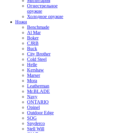
Милитария
Огнестрельное
оружие
Холодное оружие
Ножи
Benchmade
Al Mar
Boker
CJRB
Buck
City Brother
Cold Steel
Helle
Kershaw
Marser
Mora
Leatherman
Mr.BLADE
Navy
ONTARIO
Opinel
Outdoor Edge
SOG
Spyderco
Stell Will