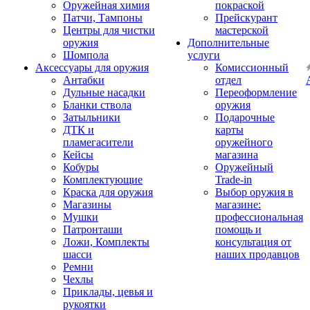
Оружейная химия
покраской
Патчи, Тампоны
Прейскурант
Центры для чистки
мастерской
оружия
Дополнительные
Шомпола
услуги
Аксессуары для оружия
Комиссионный
Антабки
отдел
Дульные насадки
Переоформление
Бланки ствола
оружия
Затыльники
Подарочные
ДТК и
карты
пламегасители
оружейного
Кейсы
магазина
Кобуры
Оружейный
Комплектующие
Trade-in
Краска для оружия
Выбор оружия в
Магазины
магазине:
Мушки
профессиональная
Патронташи
помощь и
Ложи, Комплекты
консультация от
шасси
наших продавцов
Ремни
Чехлы
Приклады, цевья и
рукоятки