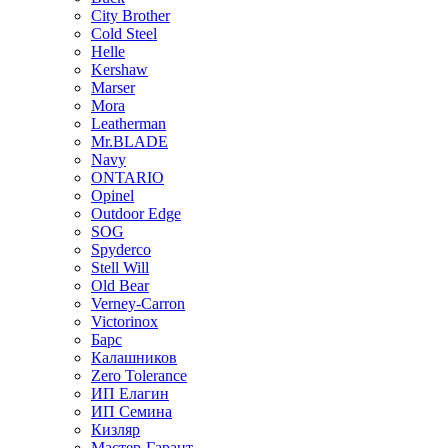
City Brother
Cold Steel
Helle
Kershaw
Marser
Mora
Leatherman
Mr.BLADE
Navy
ONTARIO
Opinel
Outdoor Edge
SOG
Spyderco
Stell Will
Old Bear
Verney-Carron
Victorinox
Барс
Калашников
Zero Tolerance
ИП Елагин
ИП Семина
Кизляр
Мастер-Гарант