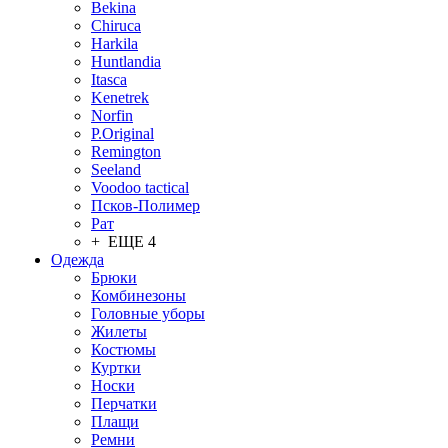
Bekina
Chiruсa
Harkila
Huntlandia
Itasca
Kenetrek
Norfin
P.Original
Remington
Seeland
Voodoo tactical
Псков-Полимер
Рат
+ ЕЩЕ 4
Одежда
Брюки
Комбинезоны
Головные уборы
Жилеты
Костюмы
Куртки
Носки
Перчатки
Плащи
Ремни