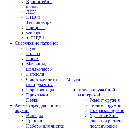
Кронштейны,
кольца
ЛЦУ
ПНВ и
Тепловизоры
Прицелы
Фонари
+ ЕЩЕ 1
Снаряжение патронов
Пули
Гильзы
Порох
Матрицы,
шеллхолдеры
Капсюли
Оборудование и
Услуги
инструменты
Пороховницы
Услуги оружейной
Прокладки
мастерской
Пыжи
Ремонт оружия
Аксессуары для чистки
Тюнинг оружия
оружия
Покраска оружия
Вишеры
Удаление Soft-
Ёршики
touch покрытия с
Наборы для чистки
последующей