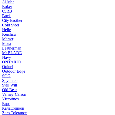
Al Mar
Boker
CJRB
Buck
City Brother
Cold Steel
Helle
Kershaw
Marser
Mora
Leatherman
Mr.BLADE
Navy
ONTARIO
Opinel
Outdoor Edge
SOG
Spyderco
Stell Will
Old Bear
Verney-Carron
Victorinox
Барс
Калашников
Zero Tolerance