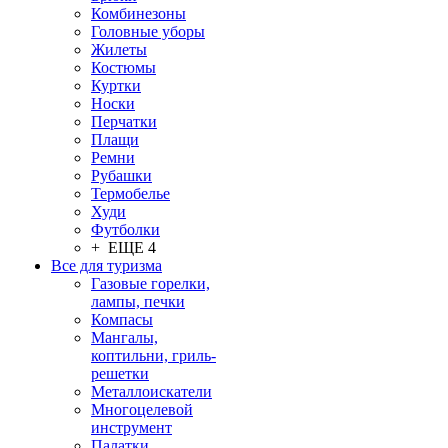
Комбинезоны
Головные уборы
Жилеты
Костюмы
Куртки
Носки
Перчатки
Плащи
Ремни
Рубашки
Термобелье
Худи
Футболки
+ ЕЩЕ 4
Все для туризма
Газовые горелки,
лампы, печки
Компасы
Мангалы,
коптильни, гриль-
решетки
Металлоискатели
Многоцелевой
инструмент
Палатки