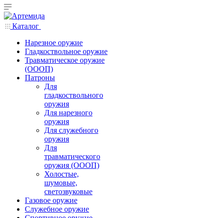
Каталог
Нарезное оружие
Гладкоствольное оружие
Травматическое оружие
(ОООП)
Патроны
Для
гладкоствольного
оружия
Для нарезного
оружия
Для служебного
оружия
Для
травматического
оружия (ОООП)
Холостые,
шумовые,
светозвуковые
Газовое оружие
Служебное оружие
Спортивное оружие