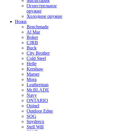
Милитария
Огнестрельное
оружие
Холодное оружие
Ножи
Benchmade
Al Mar
Boker
CJRB
Buck
City Brother
Cold Steel
Helle
Kershaw
Marser
Mora
Leatherman
Mr.BLADE
Navy
ONTARIO
Opinel
Outdoor Edge
SOG
Spyderco
Stell Will