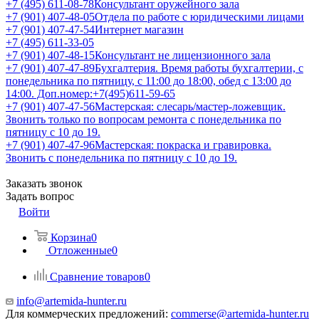
+7 (495) 611-08-78
Консультант оружейного зала
+7 (901) 407-48-05
Отдела по работе с юридическими лицами
+7 (901) 407-47-54
Интернет магазин
+7 (495) 611-33-05
+7 (901) 407-48-15
Консультант не лицензионного зала
+7 (901) 407-47-89
Бухгалтерия. Время работы бухгалтерии, с
понедельника по пятницу, с 11:00 до 18:00, обед с 13:00 до
14:00. Доп.номер:+7(495)611-59-65
+7 (901) 407-47-56
Мастерская: слесарь/мастер-ложевщик.
Звонить только по вопросам ремонта с понедельника по
пятницу с 10 до 19.
+7 (901) 407-47-96
Мастерская: покраска и гравировка.
Звонить с понедельника по пятницу с 10 до 19.
Заказать звонок
Задать вопрос
Войти
Корзина
0
Отложенные
0
Сравнение товаров
0
info@artemida-hunter.ru
Для коммерческих предложений:
commerse@artemida-hunter.ru