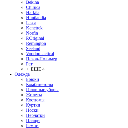
Bekina
Chiruсa
Harkila
Huntlandia
Itasca
Kenetrek
Norfin
P.Original
Remington
Seeland
Voodoo tactical
Псков-Полимер
Рат
+ ЕЩЕ 4
Одежда
Брюки
Комбинезоны
Головные уборы
Жилеты
Костюмы
Куртки
Носки
Перчатки
Плащи
Ремни