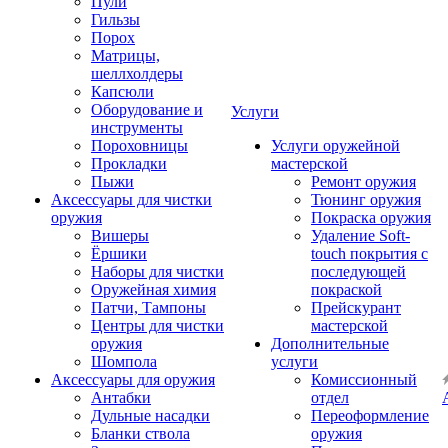
Пули
Гильзы
Порох
Матрицы,
шеллхолдеры
Капсюли
Оборудование и
Услуги
инструменты
Пороховницы
Услуги оружейной
Прокладки
мастерской
Пыжи
Ремонт оружия
Аксессуары для чистки
Тюнинг оружия
оружия
Покраска оружия
Вишеры
Удаление Soft-
Ёршики
touch покрытия с
Наборы для чистки
последующей
Оружейная химия
покраской
Патчи, Тампоны
Прейскурант
Центры для чистки
мастерской
оружия
Дополнительные
Шомпола
услуги
Аксессуары для оружия
Комиссионный
Антабки
отдел
Дульные насадки
Переоформление
Бланки ствола
оружия