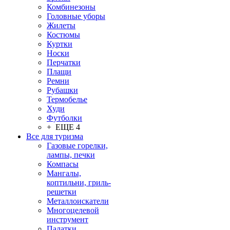
Комбинезоны
Головные уборы
Жилеты
Костюмы
Куртки
Носки
Перчатки
Плащи
Ремни
Рубашки
Термобелье
Худи
Футболки
+ ЕЩЕ 4
Все для туризма
Газовые горелки,
лампы, печки
Компасы
Мангалы,
коптильни, гриль-
решетки
Металлоискатели
Многоцелевой
инструмент
Палатки