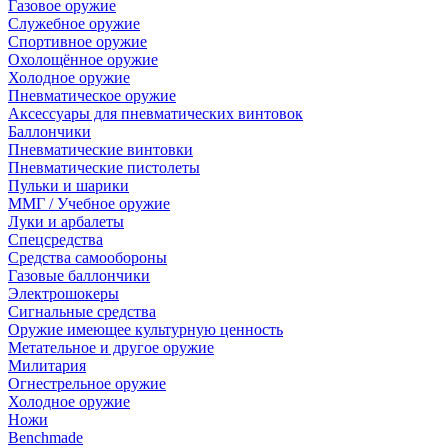
Газовое оружие
Служебное оружие
Спортивное оружие
Охолощённое оружие
Холодное оружие
Пневматическое оружие
Аксессуары для пневматических винтовок
Баллончики
Пневматические винтовки
Пневматические пистолеты
Пульки и шарики
ММГ / Учебное оружие
Луки и арбалеты
Спецсредства
Средства самообороны
Газовые баллончики
Электрошокеры
Сигнальные средства
Оружие имеющее культурную ценность
Метательное и другое оружие
Милитария
Огнестрельное оружие
Холодное оружие
Ножи
Benchmade