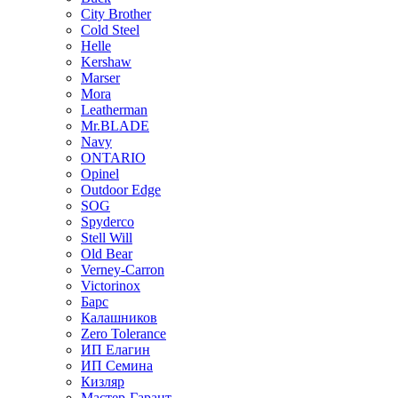
City Brother
Cold Steel
Helle
Kershaw
Marser
Mora
Leatherman
Mr.BLADE
Navy
ONTARIO
Opinel
Outdoor Edge
SOG
Spyderco
Stell Will
Old Bear
Verney-Carron
Victorinox
Барс
Калашников
Zero Tolerance
ИП Елагин
ИП Семина
Кизляр
Мастер-Гарант