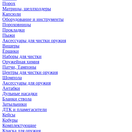
Порох
Матрицы, шеллхолдеры
Капсюли
Оборудование и инструменты
Пороховницы
Прокладки
Пыжи
Аксессуары для чистки оружия
Вишеры
Ёршики
Наборы для чистки
Оружейная химия
Патчи, Тампоны
Центры для чистки оружия
Шомпола
Аксессуары для оружия
Антабки
Дульные насадки
Бланки ствола
Затыльники
ДТК и пламегасители
Кейсы
Кобуры
Комплектующие
Краска для оружия