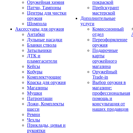
Оружейная химия
покраской
Патчи, Тампоны
Прейскурант
Центры для чистки
мастерской
оружия
Дополнительные
Шомпола
услуги
Аксессуары для оружия
Комиссионный
Антабки
отдел
Дульные насадки
Переоформление
Бланки ствола
оружия
Затыльники
Подарочные
ДТК и
карты
пламегасители
оружейного
Кейсы
магазина
Кобуры
Оружейный
Комплектующие
Trade-in
Краска для оружия
Выбор оружия в
Магазины
магазине:
Мушки
профессиональная
Патронташи
помощь и
Ложи, Комплекты
консультация от
шасси
наших продавцов
Ремни
Чехлы
Приклады, цевья и
рукоятки