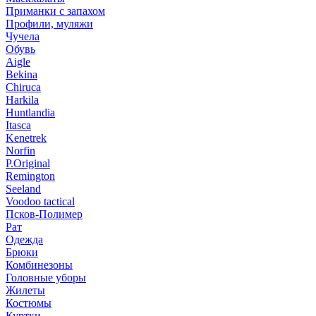
Приманки с запахом
Профили, муляжи
Чучела
Обувь
Aigle
Bekina
Chiruсa
Harkila
Huntlandia
Itasca
Kenetrek
Norfin
P.Original
Remington
Seeland
Voodoo tactical
Псков-Полимер
Рат
Одежда
Брюки
Комбинезоны
Головные уборы
Жилеты
Костюмы
Куртки