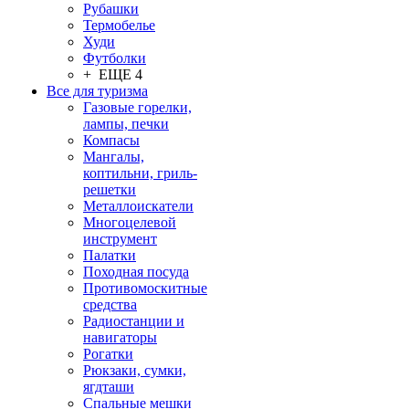
Рубашки
Термобелье
Худи
Футболки
+ ЕЩЕ 4
Все для туризма
Газовые горелки,
лампы, печки
Компасы
Мангалы,
коптильни, гриль-
решетки
Металлоискатели
Многоцелевой
инструмент
Палатки
Походная посуда
Противомоскитные
средства
Радиостанции и
навигаторы
Рогатки
Рюкзаки, сумки,
ягдташи
Спальные мешки