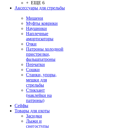
+ ЕЩЕ 6
Аксессуары для стрельбы
Мишени
Муфты коврики
Наушники
Наплечные
амортизаторы
Очки
Патроны холодной
пристрелки,
фальшпатроны
Перчатки
Сошки
Станки, упоры,
мешки для
стрельбы
Стикхант
(наклейки на
патроны)
Сейфы
Товары для охоты
Засидки
Лыжи и
снегоступы