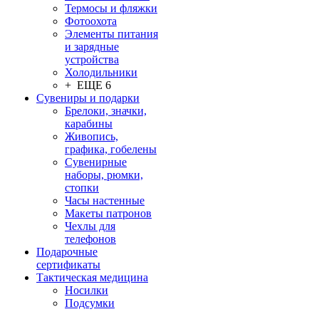
Термосы и фляжки
Фотоохота
Элементы питания
и зарядные
устройства
Холодильники
+ ЕЩЕ 6
Сувениры и подарки
Брелоки, значки,
карабины
Живопись,
графика, гобелены
Сувенирные
наборы, рюмки,
стопки
Часы настенные
Макеты патронов
Чехлы для
телефонов
Подарочные
сертификаты
Тактическая медицина
Носилки
Подсумки