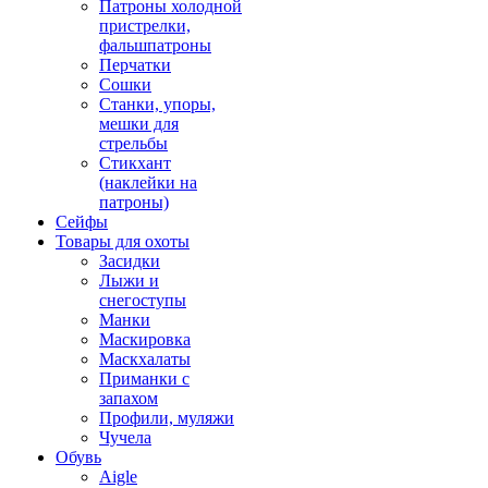
Патроны холодной
пристрелки,
фальшпатроны
Перчатки
Сошки
Станки, упоры,
мешки для
стрельбы
Стикхант
(наклейки на
патроны)
Сейфы
Товары для охоты
Засидки
Лыжи и
снегоступы
Манки
Маскировка
Маскхалаты
Приманки с
запахом
Профили, муляжи
Чучела
Обувь
Aigle