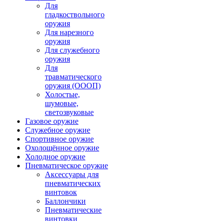
Для
гладкоствольного
оружия
Для нарезного
оружия
Для служебного
оружия
Для
травматического
оружия (ОООП)
Холостые,
шумовые,
светозвуковые
Газовое оружие
Служебное оружие
Спортивное оружие
Охолощённое оружие
Холодное оружие
Пневматическое оружие
Аксессуары для
пневматических
винтовок
Баллончики
Пневматические
винтовки