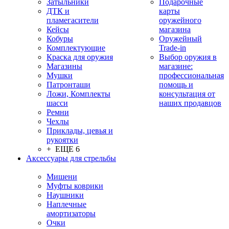
Затыльники
Подарочные
ДТК и
карты
пламегасители
оружейного
Кейсы
магазина
Кобуры
Оружейный
Комплектующие
Trade-in
Краска для оружия
Выбор оружия в
Магазины
магазине:
Мушки
профессиональная
Патронташи
помощь и
Ложи, Комплекты
консультация от
шасси
наших продавцов
Ремни
Чехлы
Приклады, цевья и
рукоятки
+ ЕЩЕ 6
Аксессуары для стрельбы
Мишени
Муфты коврики
Наушники
Наплечные
амортизаторы
Очки