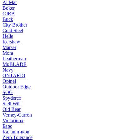
Al Mar
Boker
CJRB
Buck
City Brother
Cold Steel
Helle
Kershaw
Marser
Mora
Leatherman
Mr.BLADE
Navy
ONTARIO
Opinel
Outdoor Edge
SOG
Spyderco
Stell Will
Old Bear
Verney-Carron
Victorinox
Барс
Калашников
Zero Tolerance