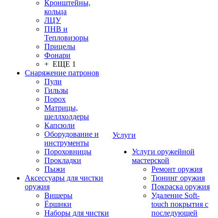
Кронштейны,
кольца
ЛЦУ
ПНВ и
Тепловизоры
Прицелы
Фонари
+ ЕЩЕ 1
Снаряжение патронов
Пули
Гильзы
Порох
Матрицы,
шеллхолдеры
Капсюли
Оборудование и
Услуги
инструменты
Пороховницы
Услуги оружейной
Прокладки
мастерской
Пыжи
Ремонт оружия
Аксессуары для чистки
Тюнинг оружия
оружия
Покраска оружия
Вишеры
Удаление Soft-
Ёршики
touch покрытия с
Наборы для чистки
последующей