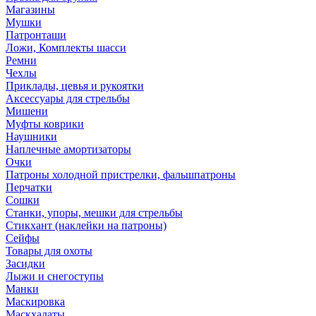
Магазины
Мушки
Патронташи
Ложи, Комплекты шасси
Ремни
Чехлы
Приклады, цевья и рукоятки
Аксессуары для стрельбы
Мишени
Муфты коврики
Наушники
Наплечные амортизаторы
Очки
Патроны холодной пристрелки, фальшпатроны
Перчатки
Сошки
Станки, упоры, мешки для стрельбы
Стикхант (наклейки на патроны)
Сейфы
Товары для охоты
Засидки
Лыжи и снегоступы
Манки
Маскировка
Маскхалаты