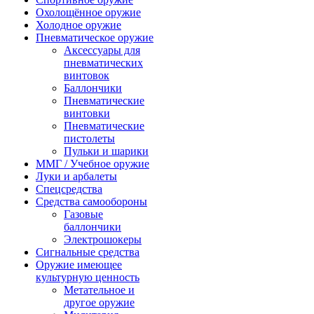
Охолощённое оружие
Холодное оружие
Пневматическое оружие
Аксессуары для
пневматических
винтовок
Баллончики
Пневматические
винтовки
Пневматические
пистолеты
Пульки и шарики
ММГ / Учебное оружие
Луки и арбалеты
Спецсредства
Средства самообороны
Газовые
баллончики
Электрошокеры
Сигнальные средства
Оружие имеющее
культурную ценность
Метательное и
другое оружие