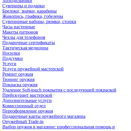
Холодильники
Сувениры и подарки
Брелоки, значки, карабины
Живопись, графика, гобелены
Сувенирные наборы, рюмки, стопки
Часы настенные
Макеты патронов
Чехлы для телефонов
Подарочные сертификаты
Тактическая медицина
Носилки
Подсумки
Услуги
Услуги оружейной мастерской
Ремонт оружия
Тюнинг оружия
Покраска оружия
Удаление Soft-touch покрытия с последующей покраской
Прейскурант мастерской
Дополнительные услуги
Комиссионный отдел
Переоформление оружия
Подарочные карты оружейного магазина
Оружейный Trade-in
Выбор оружия в магазине: профессиональная помощь и