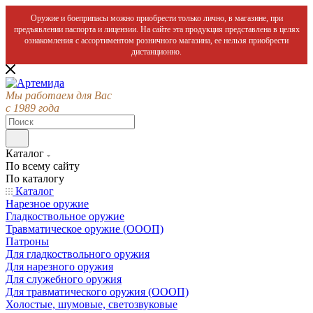
Оружие и боеприпасы можно приобрести только лично, в магазине, при
предъявлении паспорта и лицензии. На сайте эта продукция представлена в целях
ознакомления с ассортиментом розничного магазина, ее нельзя приобрести
дистанционно.
Мы работаем для Вас
с 1989 года
Каталог
По всему сайту
По каталогу
Каталог
Нарезное оружие
Гладкоствольное оружие
Травматическое оружие (ОООП)
Патроны
Для гладкоствольного оружия
Для нарезного оружия
Для служебного оружия
Для травматического оружия (ОООП)
Холостые, шумовые, светозвуковые