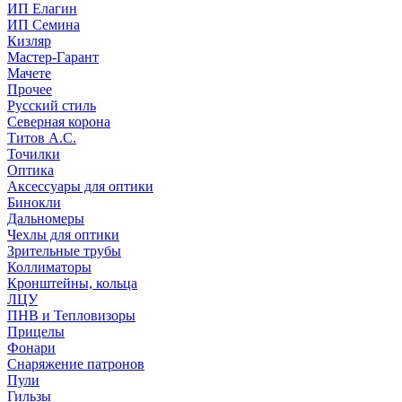
ИП Елагин
ИП Семина
Кизляр
Мастер-Гарант
Мачете
Прочее
Русский стиль
Северная корона
Титов А.С.
Точилки
Оптика
Аксессуары для оптики
Бинокли
Дальномеры
Чехлы для оптики
Зрительные трубы
Коллиматоры
Кронштейны, кольца
ЛЦУ
ПНВ и Тепловизоры
Прицелы
Фонари
Снаряжение патронов
Пули
Гильзы