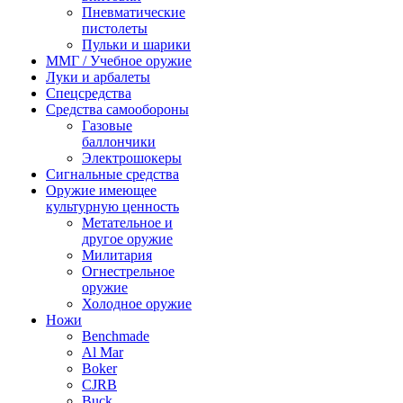
Пневматические
пистолеты
Пульки и шарики
ММГ / Учебное оружие
Луки и арбалеты
Спецсредства
Средства самообороны
Газовые
баллончики
Электрошокеры
Сигнальные средства
Оружие имеющее
культурную ценность
Метательное и
другое оружие
Милитария
Огнестрельное
оружие
Холодное оружие
Ножи
Benchmade
Al Mar
Boker
CJRB
Buck