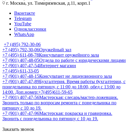
г. Москва, ул. Тимирязевская, д.11, корп.1
Вконтакте
Telegram
YouTube
Одноклассники
WhatsApp
+7 (495) 792-30-06
+7 (495) 792-30-06
Оружейный зал
+7 (495) 611-08-78
Консультант оружейного зала
+7 (901) 407-48-05
Отдела по работе с юридическими лицами
+7 (901) 407-47-54
Интернет магазин
+7 (495) 611-33-05
+7 (901) 407-48-15
Консультант не лицензионного зала
+7 (901) 407-47-89
Бухгалтерия. Время работы бухгалтерии, с
понедельника по пятницу, с 11:00 до 18:00, обед с 13:00 до
14:00. Доп.номер:+7(495)611-59-65
+7 (901) 407-47-56
Мастерская: слесарь/мастер-ложевщик.
Звонить только по вопросам ремонта с понедельника по
пятницу с 10 до 19.
+7 (901) 407-47-96
Мастерская: покраска и гравировка.
Звонить с понедельника по пятницу с 10 до 19.
Заказать звонок