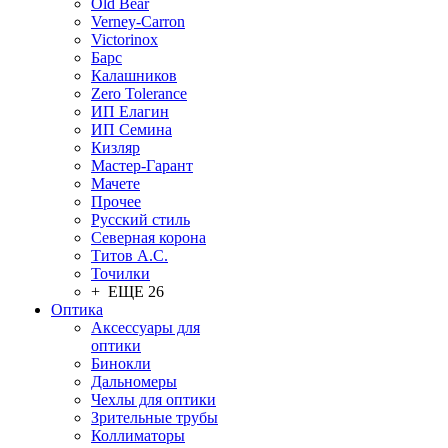
Old Bear
Verney-Carron
Victorinox
Барс
Калашников
Zero Tolerance
ИП Елагин
ИП Семина
Кизляр
Мастер-Гарант
Мачете
Прочее
Русский стиль
Северная корона
Титов А.С.
Точилки
+ ЕЩЕ 26
Оптика
Аксессуары для
оптики
Бинокли
Дальномеры
Чехлы для оптики
Зрительные трубы
Коллиматоры