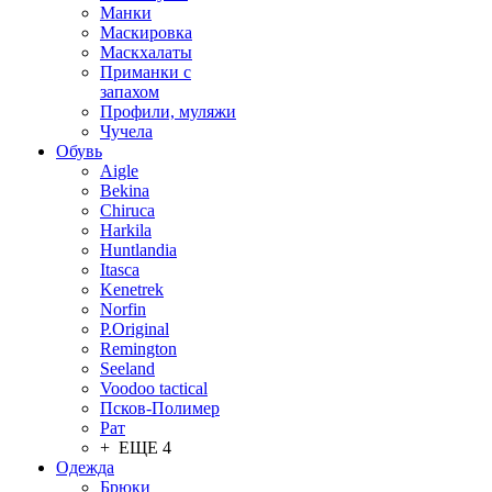
Манки
Маскировка
Маскхалаты
Приманки с
запахом
Профили, муляжи
Чучела
Обувь
Aigle
Bekina
Chiruсa
Harkila
Huntlandia
Itasca
Kenetrek
Norfin
P.Original
Remington
Seeland
Voodoo tactical
Псков-Полимер
Рат
+ ЕЩЕ 4
Одежда
Брюки