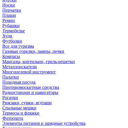
Носки
Перчатки
Плащи
Ремни
Рубашки
Термобелье
Худи
Футболки
Все для туризма
Газовые горелки, лампы, печки
Компасы
Мангалы, коптильни, гриль-решетки
Металлоискатели
Многоцелевой инструмент
Палатки
Походная посуда
Противомоскитные средства
Радиостанции и навигаторы
Рогатки
Рюкзаки, сумки, ягдташи
Спальные мешки
Термосы и фляжки
Фотоохота
Элементы питания и зарядные устройства