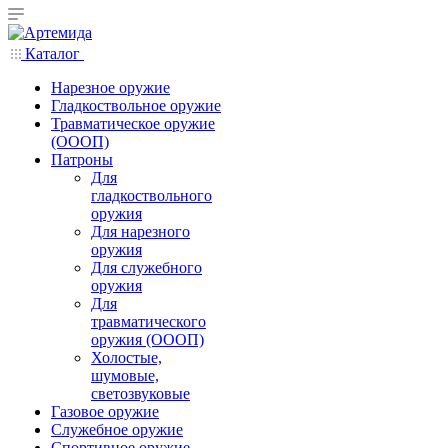
Каталог
Нарезное оружие
Гладкоствольное оружие
Травматическое оружие
(ОООП)
Патроны
Для
гладкоствольного
оружия
Для нарезного
оружия
Для служебного
оружия
Для
травматического
оружия (ОООП)
Холостые,
шумовые,
светозвуковые
Газовое оружие
Служебное оружие
Спортивное оружие