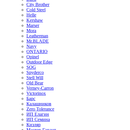
City Brother
Cold Steel
Helle
Kershaw
Marser
Mora
Leatherman
Mr.BLADE
Navy
ONTARIO
Opinel
Outdoor Edge
SOG
Spyderco
Stell Will
Old Bear
Verney-Carron
Victorinox
Барс
Калашников
Zero Tolerance
ИП Елагин
ИП Семина
Кизляр
Мастер-Гарант