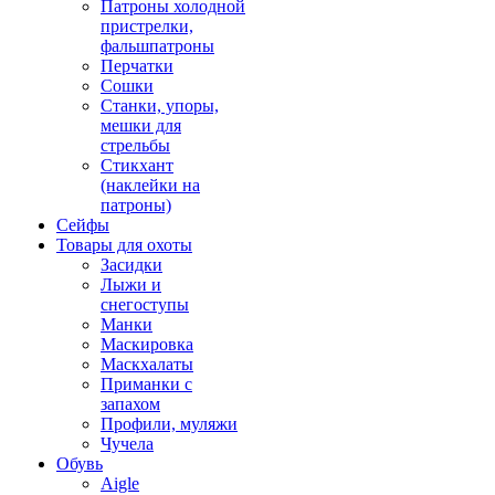
Патроны холодной
пристрелки,
фальшпатроны
Перчатки
Сошки
Станки, упоры,
мешки для
стрельбы
Стикхант
(наклейки на
патроны)
Сейфы
Товары для охоты
Засидки
Лыжи и
снегоступы
Манки
Маскировка
Маскхалаты
Приманки с
запахом
Профили, муляжи
Чучела
Обувь
Aigle