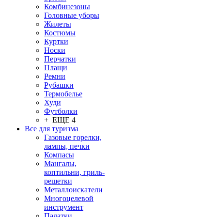
Комбинезоны
Головные уборы
Жилеты
Костюмы
Куртки
Носки
Перчатки
Плащи
Ремни
Рубашки
Термобелье
Худи
Футболки
+ ЕЩЕ 4
Все для туризма
Газовые горелки,
лампы, печки
Компасы
Мангалы,
коптильни, гриль-
решетки
Металлоискатели
Многоцелевой
инструмент
Палатки