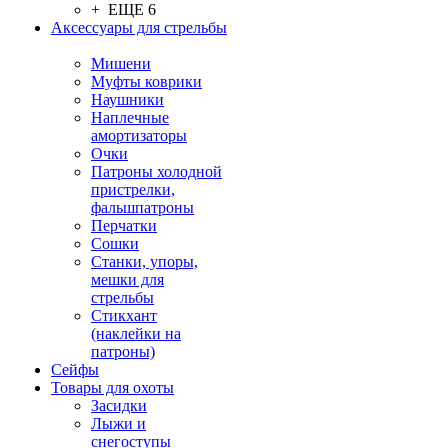
+ ЕЩЕ 6
Аксессуары для стрельбы
Мишени
Муфты коврики
Наушники
Наплечные
амортизаторы
Очки
Патроны холодной
пристрелки,
фальшпатроны
Перчатки
Сошки
Станки, упоры,
мешки для
стрельбы
Стикхант
(наклейки на
патроны)
Сейфы
Товары для охоты
Засидки
Лыжи и
снегоступы