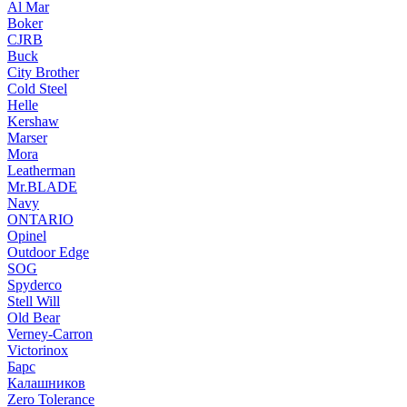
Al Mar
Boker
CJRB
Buck
City Brother
Cold Steel
Helle
Kershaw
Marser
Mora
Leatherman
Mr.BLADE
Navy
ONTARIO
Opinel
Outdoor Edge
SOG
Spyderco
Stell Will
Old Bear
Verney-Carron
Victorinox
Барс
Калашников
Zero Tolerance