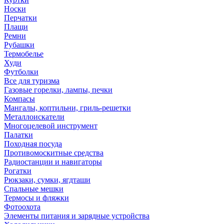
Носки
Перчатки
Плащи
Ремни
Рубашки
Термобелье
Худи
Футболки
Все для туризма
Газовые горелки, лампы, печки
Компасы
Мангалы, коптильни, гриль-решетки
Металлоискатели
Многоцелевой инструмент
Палатки
Походная посуда
Противомоскитные средства
Радиостанции и навигаторы
Рогатки
Рюкзаки, сумки, ягдташи
Спальные мешки
Термосы и фляжки
Фотоохота
Элементы питания и зарядные устройства