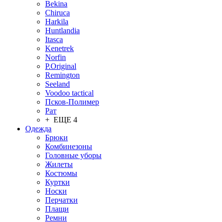
Bekina
Chiruсa
Harkila
Huntlandia
Itasca
Kenetrek
Norfin
P.Original
Remington
Seeland
Voodoo tactical
Псков-Полимер
Рат
+ ЕЩЕ 4
Одежда
Брюки
Комбинезоны
Головные уборы
Жилеты
Костюмы
Куртки
Носки
Перчатки
Плащи
Ремни