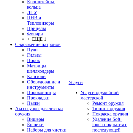
Кронштейны,
кольца
ЛЦУ
ПНВ и
Тепловизоры
Прицелы
Фонари
+ ЕЩЕ 1
Снаряжение патронов
Пули
Гильзы
Порох
Матрицы,
шеллхолдеры
Капсюли
Оборудование и
Услуги
инструменты
Пороховницы
Услуги оружейной
Прокладки
мастерской
Пыжи
Ремонт оружия
Аксессуары для чистки
Тюнинг оружия
оружия
Покраска оружия
Вишеры
Удаление Soft-
Ёршики
touch покрытия с
Наборы для чистки
последующей