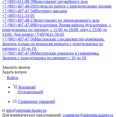
+7 (495) 611-08-78
Консультант оружейного зала
+7 (901) 407-48-05
Отдела по работе с юридическими лицами
+7 (901) 407-47-54
Интернет магазин
+7 (495) 611-33-05
+7 (901) 407-48-15
Консультант не лицензионного зала
+7 (901) 407-47-89
Бухгалтерия. Время работы бухгалтерии, с
понедельника по пятницу, с 11:00 до 18:00, обед с 13:00 до
14:00. Доп.номер:+7(495)611-59-65
+7 (901) 407-47-56
Мастерская: слесарь/мастер-ложевщик.
Звонить только по вопросам ремонта с понедельника по
пятницу с 10 до 19.
+7 (901) 407-47-96
Мастерская: покраска и гравировка.
Звонить с понедельника по пятницу с 10 до 19.
Заказать звонок
Задать вопрос
Войти
Корзина
0
Отложенные
0
Сравнение товаров
0
info@artemida-hunter.ru
Для коммерческих предложений:
commerse@artemida-hunter.ru