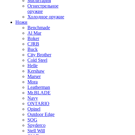
Милитария
Огнестрельное
оружие
Холодное оружие
Ножи
Benchmade
Al Mar
Boker
CJRB
Buck
City Brother
Cold Steel
Helle
Kershaw
Marser
Mora
Leatherman
Mr.BLADE
Navy
ONTARIO
Opinel
Outdoor Edge
SOG
Spyderco
Stell Will