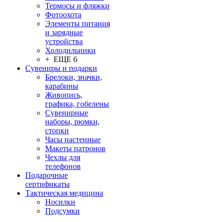
Термосы и фляжки
Фотоохота
Элементы питания
и зарядные
устройства
Холодильники
+ ЕЩЕ 6
Сувениры и подарки
Брелоки, значки,
карабины
Живопись,
графика, гобелены
Сувенирные
наборы, рюмки,
стопки
Часы настенные
Макеты патронов
Чехлы для
телефонов
Подарочные
сертификаты
Тактическая медицина
Носилки
Подсумки