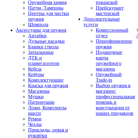
Оружейная химия
покраской
Патчи, Тампоны
Прейскурант
Центры для чистки
мастерской
оружия
Дополнительные
Шомпола
услуги
Аксессуары для оружия
Комиссионный
Антабки
отдел
Дульные насадки
Переоформление
Бланки ствола
оружия
Затыльники
Подарочные
ДТК и
карты
пламегасители
оружейного
Кейсы
магазина
Кобуры
Оружейный
Комплектующие
Trade-in
Краска для оружия
Выбор оружия в
Магазины
магазине:
Мушки
профессиональная
Патронташи
помощь и
Ложи, Комплекты
консультация от
шасси
наших продавцов
Ремни
Чехлы
Приклады, цевья и
рукоятки