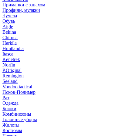
Приманки с запахом
Профили, муляжи
Чучела
Обувь
Aigle
Bekina
Chiruсa
Harkila
Huntlandia
Itasca
Kenetrek
Norfin
P.Original
Remington
Seeland
Voodoo tactical
Псков-Полимер
Рат
Одежда
Брюки
Комбинезоны
Головные уборы
Жилеты
Костюмы
Куртки