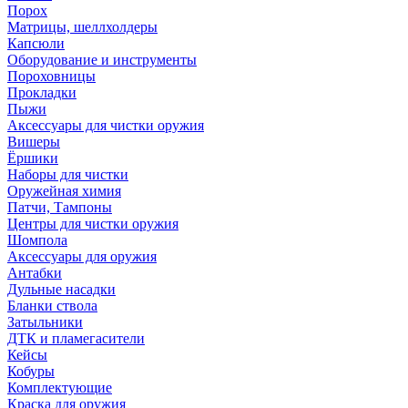
Порох
Матрицы, шеллхолдеры
Капсюли
Оборудование и инструменты
Пороховницы
Прокладки
Пыжи
Аксессуары для чистки оружия
Вишеры
Ёршики
Наборы для чистки
Оружейная химия
Патчи, Тампоны
Центры для чистки оружия
Шомпола
Аксессуары для оружия
Антабки
Дульные насадки
Бланки ствола
Затыльники
ДТК и пламегасители
Кейсы
Кобуры
Комплектующие
Краска для оружия