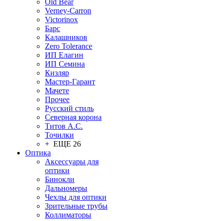
Old Bear
Verney-Carron
Victorinox
Барс
Калашников
Zero Tolerance
ИП Елагин
ИП Семина
Кизляр
Мастер-Гарант
Мачете
Прочее
Русский стиль
Северная корона
Титов А.С.
Точилки
+ ЕЩЕ 26
Оптика
Аксессуары для
оптики
Бинокли
Дальномеры
Чехлы для оптики
Зрительные трубы
Коллиматоры