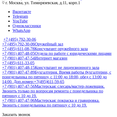
г. Москва, ул. Тимирязевская, д.11, корп.1
Вконтакте
Telegram
YouTube
Одноклассники
WhatsApp
+7 (495) 792-30-06
+7 (495) 792-30-06
Оружейный зал
+7 (495) 611-08-78
Консультант оружейного зала
+7 (901) 407-48-05
Отдела по работе с юридическими лицами
+7 (901) 407-47-54
Интернет магазин
+7 (495) 611-33-05
+7 (901) 407-48-15
Консультант не лицензионного зала
+7 (901) 407-47-89
Бухгалтерия. Время работы бухгалтерии, с
понедельника по пятницу, с 11:00 до 18:00, обед с 13:00 до
14:00. Доп.номер:+7(495)611-59-65
+7 (901) 407-47-56
Мастерская: слесарь/мастер-ложевщик.
Звонить только по вопросам ремонта с понедельника по
пятницу с 10 до 19.
+7 (901) 407-47-96
Мастерская: покраска и гравировка.
Звонить с понедельника по пятницу с 10 до 19.
Заказать звонок