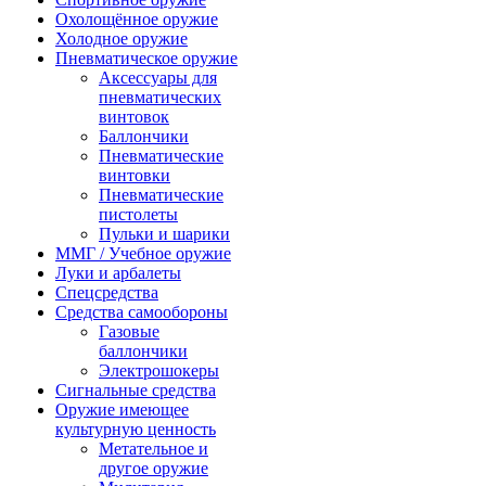
Охолощённое оружие
Холодное оружие
Пневматическое оружие
Аксессуары для
пневматических
винтовок
Баллончики
Пневматические
винтовки
Пневматические
пистолеты
Пульки и шарики
ММГ / Учебное оружие
Луки и арбалеты
Спецсредства
Средства самообороны
Газовые
баллончики
Электрошокеры
Сигнальные средства
Оружие имеющее
культурную ценность
Метательное и
другое оружие