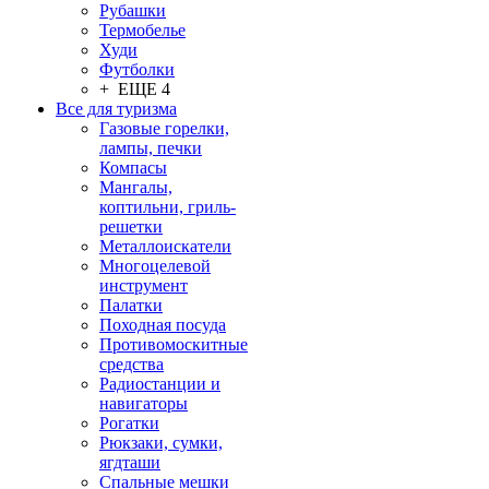
Рубашки
Термобелье
Худи
Футболки
+ ЕЩЕ 4
Все для туризма
Газовые горелки,
лампы, печки
Компасы
Мангалы,
коптильни, гриль-
решетки
Металлоискатели
Многоцелевой
инструмент
Палатки
Походная посуда
Противомоскитные
средства
Радиостанции и
навигаторы
Рогатки
Рюкзаки, сумки,
ягдташи
Спальные мешки