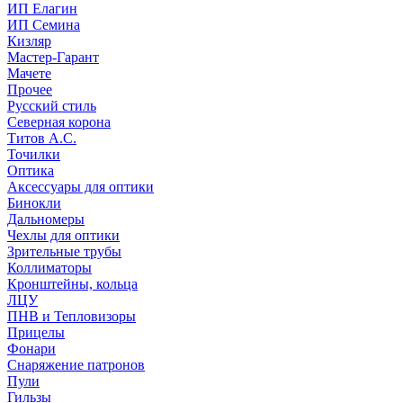
ИП Елагин
ИП Семина
Кизляр
Мастер-Гарант
Мачете
Прочее
Русский стиль
Северная корона
Титов А.С.
Точилки
Оптика
Аксессуары для оптики
Бинокли
Дальномеры
Чехлы для оптики
Зрительные трубы
Коллиматоры
Кронштейны, кольца
ЛЦУ
ПНВ и Тепловизоры
Прицелы
Фонари
Снаряжение патронов
Пули
Гильзы