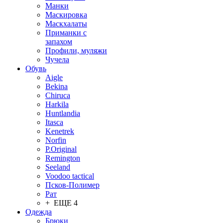
Манки
Маскировка
Маскхалаты
Приманки с
запахом
Профили, муляжи
Чучела
Обувь
Aigle
Bekina
Chiruсa
Harkila
Huntlandia
Itasca
Kenetrek
Norfin
P.Original
Remington
Seeland
Voodoo tactical
Псков-Полимер
Рат
+ ЕЩЕ 4
Одежда
Брюки