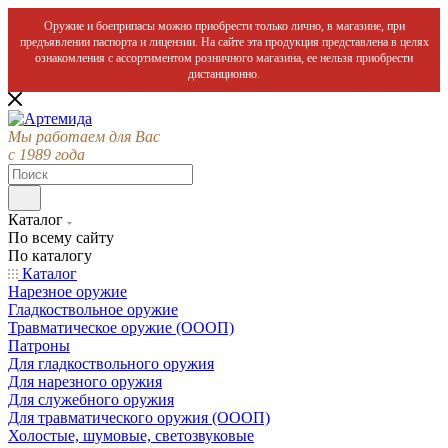
Оружие и боеприпасы можно приобрести только лично, в магазине, при
предъявлении паспорта и лицензии. На сайте эта продукция представлена в целях
ознакомления с ассортиментом розничного магазина, ее нельзя приобрести
дистанционно.
Мы работаем для Вас
с 1989 года
Каталог
По всему сайту
По каталогу
Каталог
Нарезное оружие
Гладкоствольное оружие
Травматическое оружие (ОООП)
Патроны
Для гладкоствольного оружия
Для нарезного оружия
Для служебного оружия
Для травматического оружия (ОООП)
Холостые, шумовые, светозвуковые