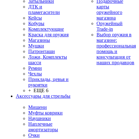
Затыльники
Подарочные
ДТК и
карты
пламегасители
оружейного
Кейсы
магазина
Кобуры
Оружейный
Комплектующие
Trade-in
Краска для оружия
Выбор оружия в
Магазины
магазине:
Мушки
профессиональная
Патронташи
помощь и
Ложи, Комплекты
консультация от
шасси
наших продавцов
Ремни
Чехлы
Приклады, цевья и
рукоятки
+ ЕЩЕ 6
Аксессуары для стрельбы
Мишени
Муфты коврики
Наушники
Наплечные
амортизаторы
Очки