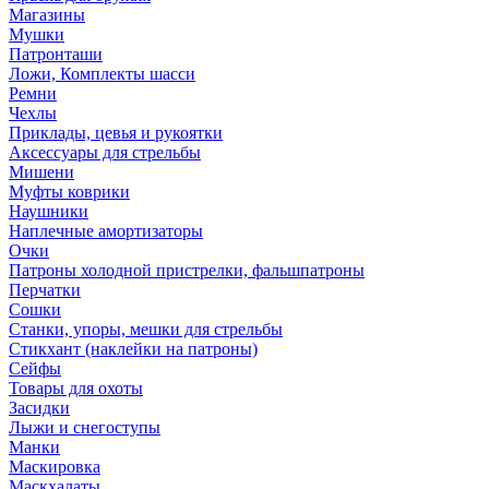
Магазины
Мушки
Патронташи
Ложи, Комплекты шасси
Ремни
Чехлы
Приклады, цевья и рукоятки
Аксессуары для стрельбы
Мишени
Муфты коврики
Наушники
Наплечные амортизаторы
Очки
Патроны холодной пристрелки, фальшпатроны
Перчатки
Сошки
Станки, упоры, мешки для стрельбы
Стикхант (наклейки на патроны)
Сейфы
Товары для охоты
Засидки
Лыжи и снегоступы
Манки
Маскировка
Маскхалаты