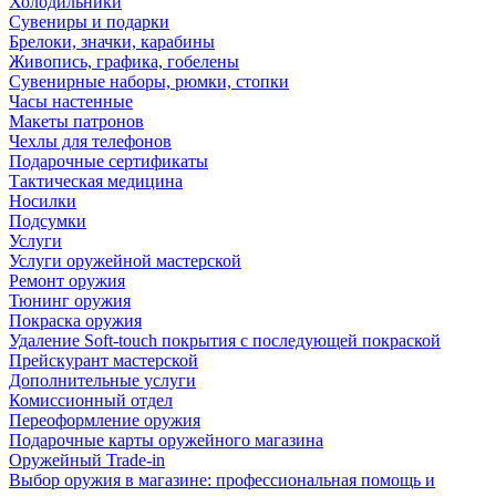
Холодильники
Сувениры и подарки
Брелоки, значки, карабины
Живопись, графика, гобелены
Сувенирные наборы, рюмки, стопки
Часы настенные
Макеты патронов
Чехлы для телефонов
Подарочные сертификаты
Тактическая медицина
Носилки
Подсумки
Услуги
Услуги оружейной мастерской
Ремонт оружия
Тюнинг оружия
Покраска оружия
Удаление Soft-touch покрытия с последующей покраской
Прейскурант мастерской
Дополнительные услуги
Комиссионный отдел
Переоформление оружия
Подарочные карты оружейного магазина
Оружейный Trade-in
Выбор оружия в магазине: профессиональная помощь и