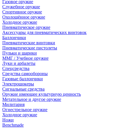
Газовое оружие
Служебное оружие
Спортивное оружие
Охолощённое оружие
Холодное оружие
Пневматическое оружие
Аксессуары для пневматических винтовок
Баллончики
Пневматические винтовки
Пневматические пистолеты
Пульки и шарики
ММГ / Учебное оружие
Луки и арбалеты
Спецсредства
Средства самообороны
Газовые баллончики
Электрошокеры
Сигнальные средства
Оружие имеющее культурную ценность
Метательное и другое оружие
Милитария
Огнестрельное оружие
Холодное оружие
Ножи
Benchmade