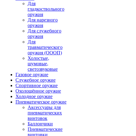
Для
гладкоствольного
оружия
Для нарезного
оружия
Для служебного
оружия
Для
травматического
оружия (ОООП)
Холостые,
шумовые,
светозвуковые
Газовое оружие
Служебное оружие
Спортивное оружие
Охолощённое оружие
Холодное оружие
Пневматическое оружие
Аксессуары для
пневматических
винтовок
Баллончики
Пневматические
винтовки