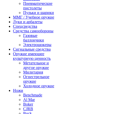
Пневматические
пистолеты
Пульки и шарики
ММГ / Учебное оружие
Луки и арбалеты
Спецсредства
Средства самообороны
Газовые
баллончики
Электрошокеры
Сигнальные средства
Оружие имеющее
культурную ценность
Метательное и
другое оружие
Милитария
Огнестрельное
оружие
Холодное оружие
Ножи
Benchmade
Al Mar
Boker
CJRB
Buck