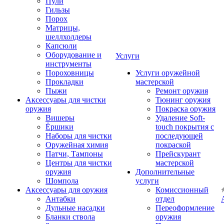
Пули
Гильзы
Порох
Матрицы,
шеллхолдеры
Капсюли
Оборудование и
Услуги
инструменты
Пороховницы
Услуги оружейной
Прокладки
мастерской
Пыжи
Ремонт оружия
Аксессуары для чистки
Тюнинг оружия
оружия
Покраска оружия
Вишеры
Удаление Soft-
Ёршики
touch покрытия с
Наборы для чистки
последующей
Оружейная химия
покраской
Патчи, Тампоны
Прейскурант
Центры для чистки
мастерской
оружия
Дополнительные
Шомпола
услуги
Аксессуары для оружия
Комиссионный
Антабки
отдел
Дульные насадки
Переоформление
Бланки ствола
оружия