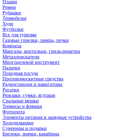
Плащи
Ремни
Рубашки
Термобелье
Худи
Футболки
Все для туризма
Газовые горелки, лампы, печки
Компасы
Мангалы, коптильни, гриль-решетки
Металлоискатели
Многоцелевой инструмент
Палатки
Походная посуда
Противомоскитные средства
Радиостанции и навигаторы
Рогатки
Рюкзаки, сумки, ягдташи
Спальные мешки
Термосы и фляжки
Фотоохота
Элементы питания и зарядные устройства
Холодильники
Сувениры и подарки
Брелоки, значки, карабины