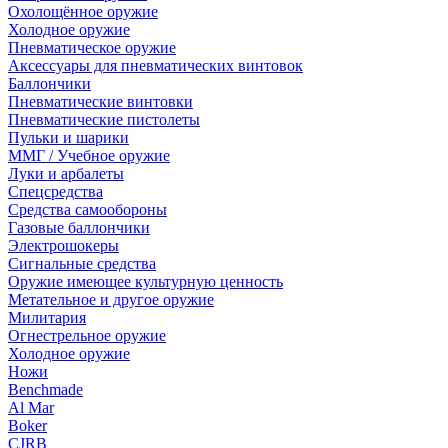
Охолощённое оружие
Холодное оружие
Пневматическое оружие
Аксессуары для пневматических винтовок
Баллончики
Пневматические винтовки
Пневматические пистолеты
Пульки и шарики
ММГ / Учебное оружие
Луки и арбалеты
Спецсредства
Средства самообороны
Газовые баллончики
Электрошокеры
Сигнальные средства
Оружие имеющее культурную ценность
Метательное и другое оружие
Милитария
Огнестрельное оружие
Холодное оружие
Ножи
Benchmade
Al Mar
Boker
CJRB