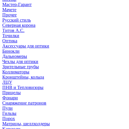
Мастер-Гарант
Мачете
Прочее
Русский стиль
Северная корона
Титов А.С.
Точилки
Оптика
Аксессуары для оптики
Бинокли
Дальномеры
Чехлы для оптики
Зрительные трубы
Коллиматоры
Кронштейны, кольца
ЛЦУ
ПНВ и Тепловизоры
Прицелы
Фонари
Снаряжение патронов
Пули
Гильзы
Порох
Матрицы, шеллхолдеры
Капсюли