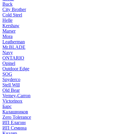
Buck
City Brother
Cold Steel
Helle
Kershaw
Marser
Mora
Leatherman
Mr.BLADE
Navy
ONTARIO
Opinel
Outdoor Edge
SOG
Spyderco
Stell Will
Old Bear
Verney-Carron
Victorinox
Барс
Калашников
Zero Tolerance
ИП Елагин
ИП Семина
Кизляр