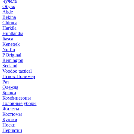
Чучела
Обувь
Aigle
Bekina
Chiruсa
Harkila
Huntlandia
Itasca
Kenetrek
Norfin
P.Original
Remington
Seeland
Voodoo tactical
Псков-Полимер
Рат
Одежда
Брюки
Комбинезоны
Головные уборы
Жилеты
Костюмы
Куртки
Носки
Перчатки