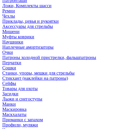
Патронташи
Ложи, Комплекты шасси
Ремни
Чехлы
Приклады, цевья и рукоятки
Аксессуары для стрельбы
Мишени
Муфты коврики
Наушники
Наплечные амортизаторы
Очки
Патроны холодной пристрелки, фальшпатроны
Перчатки
Сошки
Станки, упоры, мешки для стрельбы
Стикхант (наклейки на патроны)
Сейфы
Товары для охоты
Засидки
Лыжи и снегоступы
Манки
Маскировка
Маскхалаты
Приманки с запахом
Профили, муляжи