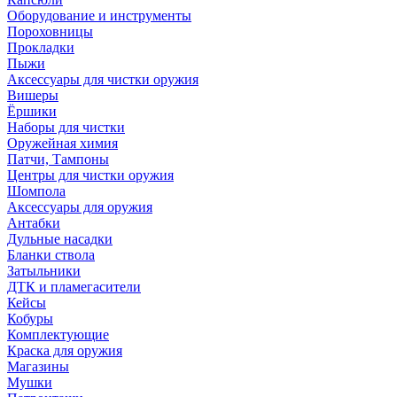
Оборудование и инструменты
Пороховницы
Прокладки
Пыжи
Аксессуары для чистки оружия
Вишеры
Ёршики
Наборы для чистки
Оружейная химия
Патчи, Тампоны
Центры для чистки оружия
Шомпола
Аксессуары для оружия
Антабки
Дульные насадки
Бланки ствола
Затыльники
ДТК и пламегасители
Кейсы
Кобуры
Комплектующие
Краска для оружия
Магазины
Мушки