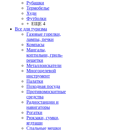
Рубашки
Термобелье
Худи
Футболки
+ ЕЩЕ 4
Все для туризма
Газовые горелки,
лампы, печки
Компасы
Мангалы,
коптильни, гриль-
решетки
Металлоискатели
Многоцелевой
инструмент
Палатки
Походная посуда
Противомоскитные
средства
Радиостанции и
навигаторы
Рогатки
Рюкзаки, сумки,
ягдташи
Спальные мешки