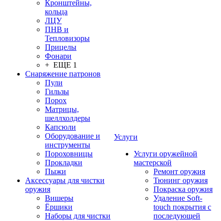
Кронштейны,
кольца
ЛЦУ
ПНВ и
Тепловизоры
Прицелы
Фонари
+ ЕЩЕ 1
Снаряжение патронов
Пули
Гильзы
Порох
Матрицы,
шеллхолдеры
Капсюли
Оборудование и
Услуги
инструменты
Пороховницы
Услуги оружейной
Прокладки
мастерской
Пыжи
Ремонт оружия
Аксессуары для чистки
Тюнинг оружия
оружия
Покраска оружия
Вишеры
Удаление Soft-
Ёршики
touch покрытия с
Наборы для чистки
последующей