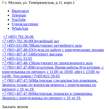
г. Москва, ул. Тимирязевская, д.11, корп.1
Вконтакте
Telegram
YouTube
Одноклассники
WhatsApp
+7 (495) 792-30-06
+7 (495) 792-30-06
Оружейный зал
+7 (495) 611-08-78
Консультант оружейного зала
+7 (901) 407-48-05
Отдела по работе с юридическими лицами
+7 (901) 407-47-54
Интернет магазин
+7 (495) 611-33-05
+7 (901) 407-48-15
Консультант не лицензионного зала
+7 (901) 407-47-89
Бухгалтерия. Время работы бухгалтерии, с
понедельника по пятницу, с 11:00 до 18:00, обед с 13:00 до
14:00. Доп.номер:+7(495)611-59-65
+7 (901) 407-47-56
Мастерская: слесарь/мастер-ложевщик.
Звонить только по вопросам ремонта с понедельника по
пятницу с 10 до 19.
+7 (901) 407-47-96
Мастерская: покраска и гравировка.
Звонить с понедельника по пятницу с 10 до 19.
Заказать звонок