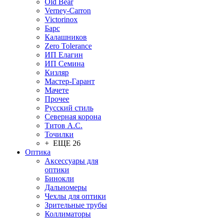
Old Bear
Verney-Carron
Victorinox
Барс
Калашников
Zero Tolerance
ИП Елагин
ИП Семина
Кизляр
Мастер-Гарант
Мачете
Прочее
Русский стиль
Северная корона
Титов А.С.
Точилки
+ ЕЩЕ 26
Оптика
Аксессуары для
оптики
Бинокли
Дальномеры
Чехлы для оптики
Зрительные трубы
Коллиматоры