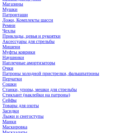
Магазины
Мушки
Патронташи
Ложи, Комплекты шасси
Ремни
Чехлы
Приклады, цевья и рукоятки
Аксессуары для стрельбы
Мишени
Муфты коврики
Наушники
Наплечные амортизаторы
Очки
Патроны холодной пристрелки, фальшпатроны
Перчатки
Сошки
Станки, упоры, мешки для стрельбы
Стикхант (наклейки на патроны)
Сейфы
Товары для охоты
Засидки
Лыжи и снегоступы
Манки
Маскировка
Маскхалаты