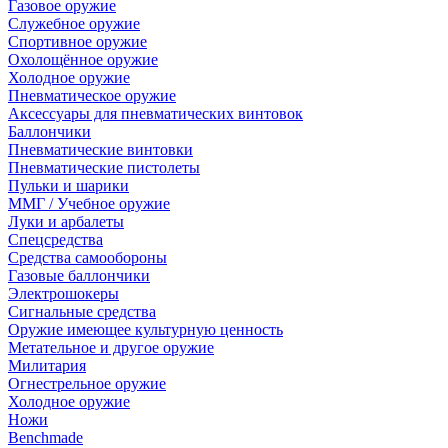
Газовое оружие
Служебное оружие
Спортивное оружие
Охолощённое оружие
Холодное оружие
Пневматическое оружие
Аксессуары для пневматических винтовок
Баллончики
Пневматические винтовки
Пневматические пистолеты
Пульки и шарики
ММГ / Учебное оружие
Луки и арбалеты
Спецсредства
Средства самообороны
Газовые баллончики
Электрошокеры
Сигнальные средства
Оружие имеющее культурную ценность
Метательное и другое оружие
Милитария
Огнестрельное оружие
Холодное оружие
Ножи
Benchmade