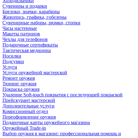
Холодильники
Сувениры и подарки
Брелоки, значки, карабины
Живопись, графика, гобелены
Сувенирные наборы, рюмки, стопки
Часы настенные
Макеты патронов
Чехлы для телефонов
Подарочные сертификаты
Тактическая медицина
Носилки
Подсумки
Услуги
Услуги оружейной мастерской
Ремонт оружия
Тюнинг оружия
Покраска оружия
Удаление Soft-touch покрытия с последующей покраской
Прейскурант мастерской
Дополнительные услуги
Комиссионный отдел
Переоформление оружия
Подарочные карты оружейного магазина
Оружейный Trade-in
Выбор оружия в магазине: профессиональная помощь и