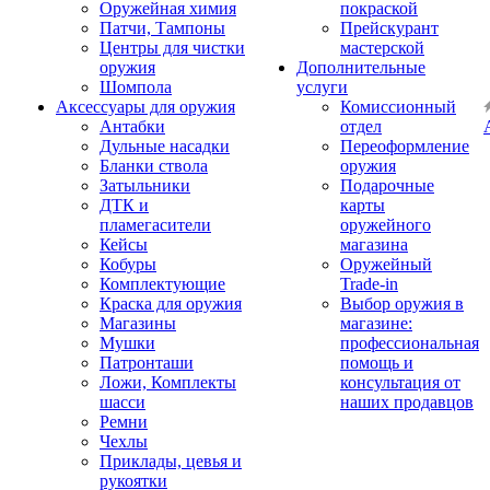
Оружейная химия
покраской
Патчи, Тампоны
Прейскурант
Центры для чистки
мастерской
оружия
Дополнительные
Шомпола
услуги
Аксессуары для оружия
Комиссионный
Антабки
отдел
Дульные насадки
Переоформление
Бланки ствола
оружия
Затыльники
Подарочные
ДТК и
карты
пламегасители
оружейного
Кейсы
магазина
Кобуры
Оружейный
Комплектующие
Trade-in
Краска для оружия
Выбор оружия в
Магазины
магазине:
Мушки
профессиональная
Патронташи
помощь и
Ложи, Комплекты
консультация от
шасси
наших продавцов
Ремни
Чехлы
Приклады, цевья и
рукоятки