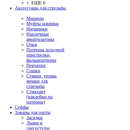
+ ЕЩЕ 6
Аксессуары для стрельбы
Мишени
Муфты коврики
Наушники
Наплечные
амортизаторы
Очки
Патроны холодной
пристрелки,
фальшпатроны
Перчатки
Сошки
Станки, упоры,
мешки для
стрельбы
Стикхант
(наклейки на
патроны)
Сейфы
Товары для охоты
Засидки
Лыжи и
снегоступы