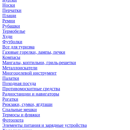
Носки
Перчатки
Плащи
Ремни
Рубашки
Термобелье
Худи
Футболки
Все для туризма
Газовые горелки, лампы, печки
Компасы
Мангалы, коптильни, гриль-решетки
Металлоискатели
Многоцелевой инструмент
Палатки
Походная посуда
Противомоскитные средства
Радиостанции и навигаторы
Рогатки
Рюкзаки, сумки, ягдташи
Спальные мешки
Термосы и фляжки
Фотоохота
Элементы питания и зарядные устройства