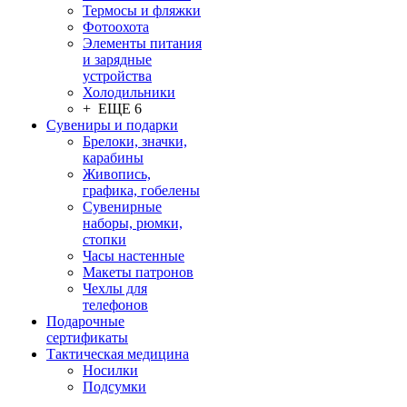
Термосы и фляжки
Фотоохота
Элементы питания
и зарядные
устройства
Холодильники
+ ЕЩЕ 6
Сувениры и подарки
Брелоки, значки,
карабины
Живопись,
графика, гобелены
Сувенирные
наборы, рюмки,
стопки
Часы настенные
Макеты патронов
Чехлы для
телефонов
Подарочные
сертификаты
Тактическая медицина
Носилки
Подсумки