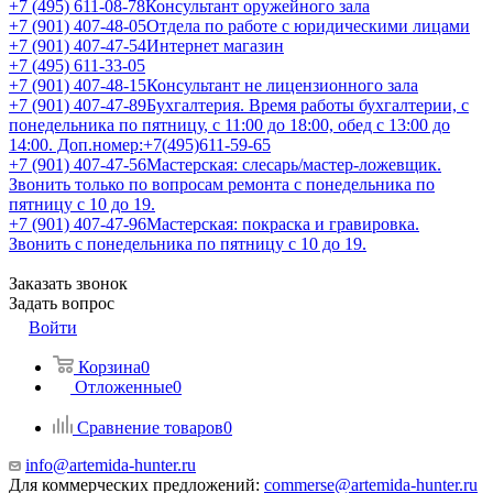
+7 (495) 611-08-78
Консультант оружейного зала
+7 (901) 407-48-05
Отдела по работе с юридическими лицами
+7 (901) 407-47-54
Интернет магазин
+7 (495) 611-33-05
+7 (901) 407-48-15
Консультант не лицензионного зала
+7 (901) 407-47-89
Бухгалтерия. Время работы бухгалтерии, с
понедельника по пятницу, с 11:00 до 18:00, обед с 13:00 до
14:00. Доп.номер:+7(495)611-59-65
+7 (901) 407-47-56
Мастерская: слесарь/мастер-ложевщик.
Звонить только по вопросам ремонта с понедельника по
пятницу с 10 до 19.
+7 (901) 407-47-96
Мастерская: покраска и гравировка.
Звонить с понедельника по пятницу с 10 до 19.
Заказать звонок
Задать вопрос
Войти
Корзина
0
Отложенные
0
Сравнение товаров
0
info@artemida-hunter.ru
Для коммерческих предложений:
commerse@artemida-hunter.ru