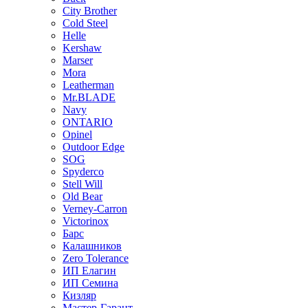
City Brother
Cold Steel
Helle
Kershaw
Marser
Mora
Leatherman
Mr.BLADE
Navy
ONTARIO
Opinel
Outdoor Edge
SOG
Spyderco
Stell Will
Old Bear
Verney-Carron
Victorinox
Барс
Калашников
Zero Tolerance
ИП Елагин
ИП Семина
Кизляр
Мастер-Гарант