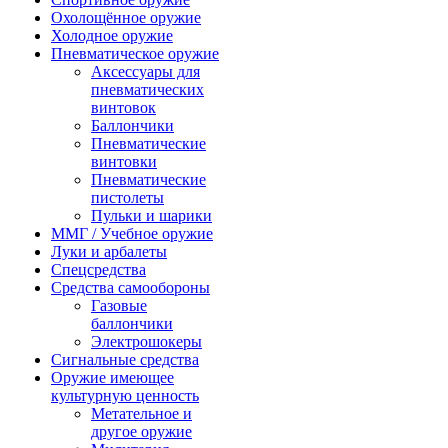
Охолощённое оружие
Холодное оружие
Пневматическое оружие
Аксессуары для
пневматических
винтовок
Баллончики
Пневматические
винтовки
Пневматические
пистолеты
Пульки и шарики
ММГ / Учебное оружие
Луки и арбалеты
Спецсредства
Средства самообороны
Газовые
баллончики
Электрошокеры
Сигнальные средства
Оружие имеющее
культурную ценность
Метательное и
другое оружие