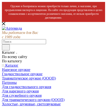
Оружие и боеприпасы можно приобрести только лично, в магазине, при
предъявлении паспорта и лицензии. На сайте эта продукция представлена в целях
ознакомления с ассортиментом розничного магазина, ее нельзя приобрести
дистанционно.
Мы работаем для Вас
с 1989 года
Каталог
По всему сайту
По каталогу
Каталог
Нарезное оружие
Гладкоствольное оружие
Травматическое оружие (ОООП)
Патроны
Для гладкоствольного оружия
Для нарезного оружия
Для служебного оружия
Для травматического оружия (ОООП)
Холостые, шумовые, светозвуковые