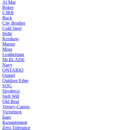
Al Mar
Boker
CJRB
Buck
City Brother
Cold Steel
Helle
Kershaw
Marser
Mora
Leatherman
Mr.BLADE
Navy
ONTARIO
Opinel
Outdoor Edge
SOG
Spyderco
Stell Will
Old Bear
Verney-Carron
Victorinox
Барс
Калашников
Zero Tolerance