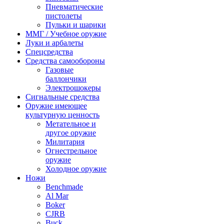
Пневматические
пистолеты
Пульки и шарики
ММГ / Учебное оружие
Луки и арбалеты
Спецсредства
Средства самообороны
Газовые
баллончики
Электрошокеры
Сигнальные средства
Оружие имеющее
культурную ценность
Метательное и
другое оружие
Милитария
Огнестрельное
оружие
Холодное оружие
Ножи
Benchmade
Al Mar
Boker
CJRB
Buck