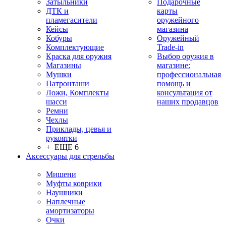
Затыльники
Подарочные
ДТК и
карты
пламегасители
оружейного
Кейсы
магазина
Кобуры
Оружейный
Комплектующие
Trade-in
Краска для оружия
Выбор оружия в
Магазины
магазине:
Мушки
профессиональная
Патронташи
помощь и
Ложи, Комплекты
консультация от
шасси
наших продавцов
Ремни
Чехлы
Приклады, цевья и
рукоятки
+ ЕЩЕ 6
Аксессуары для стрельбы
Мишени
Муфты коврики
Наушники
Наплечные
амортизаторы
Очки