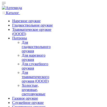
Каталог
Нарезное оружие
Гладкоствольное оружие
Травматическое оружие
(ОООП)
Патроны
Для
гладкоствольного
оружия
Для нарезного
оружия
Для служебного
оружия
Для
травматического
оружия (ОООП)
Холостые,
шумовые,
светозвуковые
Газовое оружие
Служебное оружие
Спортивное оружие