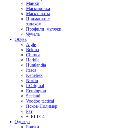
Манки
Маскировка
Маскхалаты
Приманки с
запахом
Профили, муляжи
Чучела
Обувь
Aigle
Bekina
Chiruсa
Harkila
Huntlandia
Itasca
Kenetrek
Norfin
P.Original
Remington
Seeland
Voodoo tactical
Псков-Полимер
Рат
+ ЕЩЕ 4
Одежда
Брюки