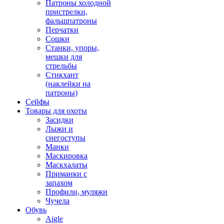
Патроны холодной
пристрелки,
фальшпатроны
Перчатки
Сошки
Станки, упоры,
мешки для
стрельбы
Стикхант
(наклейки на
патроны)
Сейфы
Товары для охоты
Засидки
Лыжи и
снегоступы
Манки
Маскировка
Маскхалаты
Приманки с
запахом
Профили, муляжи
Чучела
Обувь
Aigle