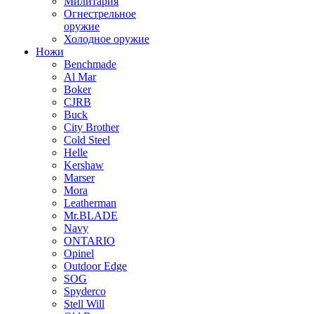
Милитария
Огнестрельное
оружие
Холодное оружие
Ножи
Benchmade
Al Mar
Boker
CJRB
Buck
City Brother
Cold Steel
Helle
Kershaw
Marser
Mora
Leatherman
Mr.BLADE
Navy
ONTARIO
Opinel
Outdoor Edge
SOG
Spyderco
Stell Will