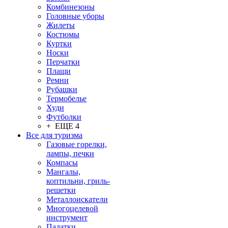
Комбинезоны
Головные уборы
Жилеты
Костюмы
Куртки
Носки
Перчатки
Плащи
Ремни
Рубашки
Термобелье
Худи
Футболки
+ ЕЩЕ 4
Все для туризма
Газовые горелки,
лампы, печки
Компасы
Мангалы,
коптильни, гриль-
решетки
Металлоискатели
Многоцелевой
инструмент
Палатки