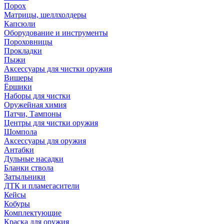
Порох
Матрицы, шеллхолдеры
Капсюли
Оборудование и инструменты
Пороховницы
Прокладки
Пыжи
Аксессуары для чистки оружия
Вишеры
Ёршики
Наборы для чистки
Оружейная химия
Патчи, Тампоны
Центры для чистки оружия
Шомпола
Аксессуары для оружия
Антабки
Дульные насадки
Бланки ствола
Затыльники
ДТК и пламегасители
Кейсы
Кобуры
Комплектующие
Краска для оружия