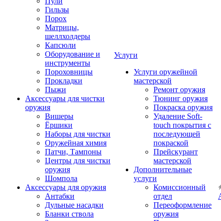
Пули
Гильзы
Порох
Матрицы,
шеллхолдеры
Капсюли
Оборудование и
Услуги
инструменты
Пороховницы
Услуги оружейной
Прокладки
мастерской
Пыжи
Ремонт оружия
Аксессуары для чистки
Тюнинг оружия
оружия
Покраска оружия
Вишеры
Удаление Soft-
Ёршики
touch покрытия с
Наборы для чистки
последующей
Оружейная химия
покраской
Патчи, Тампоны
Прейскурант
Центры для чистки
мастерской
оружия
Дополнительные
Шомпола
услуги
Аксессуары для оружия
Комиссионный
Антабки
отдел
Дульные насадки
Переоформление
Бланки ствола
оружия