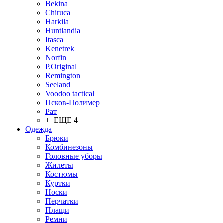
Bekina
Chiruсa
Harkila
Huntlandia
Itasca
Kenetrek
Norfin
P.Original
Remington
Seeland
Voodoo tactical
Псков-Полимер
Рат
+ ЕЩЕ 4
Одежда
Брюки
Комбинезоны
Головные уборы
Жилеты
Костюмы
Куртки
Носки
Перчатки
Плащи
Ремни