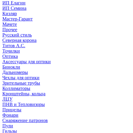
ИП Елагин
ИП Семина
Кизляр
Мастер-Гарант
Мачете
Прочее
Русский стиль
Северная корона
Титов А.С.
Точилки
Оптика
Аксессуары для оптики
Бинокли
Дальномеры
Чехлы для оптики
Зрительные трубы
Коллиматоры
Кронштейны, кольца
ЛЦУ
ПНВ и Тепловизоры
Прицелы
Фонари
Снаряжение патронов
Пули
Гильзы