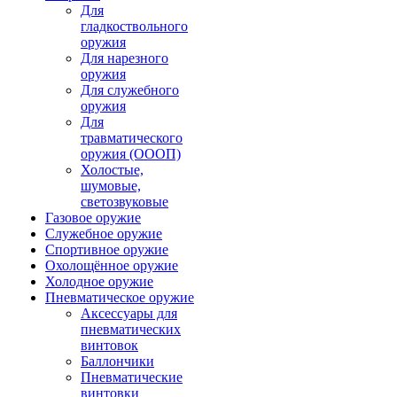
Для
гладкоствольного
оружия
Для нарезного
оружия
Для служебного
оружия
Для
травматического
оружия (ОООП)
Холостые,
шумовые,
светозвуковые
Газовое оружие
Служебное оружие
Спортивное оружие
Охолощённое оружие
Холодное оружие
Пневматическое оружие
Аксессуары для
пневматических
винтовок
Баллончики
Пневматические
винтовки