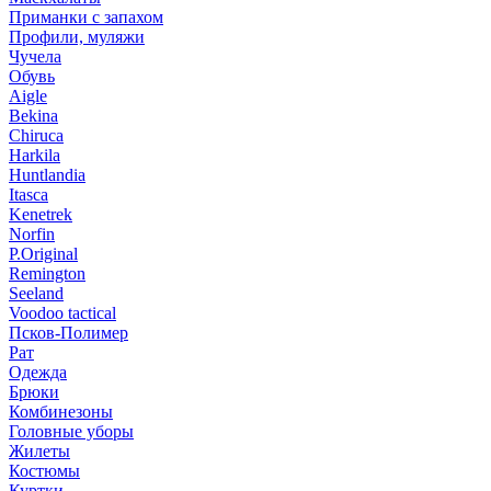
Приманки с запахом
Профили, муляжи
Чучела
Обувь
Aigle
Bekina
Chiruсa
Harkila
Huntlandia
Itasca
Kenetrek
Norfin
P.Original
Remington
Seeland
Voodoo tactical
Псков-Полимер
Рат
Одежда
Брюки
Комбинезоны
Головные уборы
Жилеты
Костюмы
Куртки