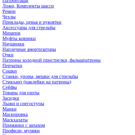
Патронташи
Ложи, Комплекты шасси
Ремни
Чехлы
Приклады, цевья и рукоятки
Аксессуары для стрельбы
Мишени
Муфты коврики
Наушники
Наплечные амортизаторы
Очки
Патроны холодной пристрелки, фальшпатроны
Перчатки
Сошки
Станки, упоры, мешки для стрельбы
Стикхант (наклейки на патроны)
Сейфы
Товары для охоты
Засидки
Лыжи и снегоступы
Манки
Маскировка
Маскхалаты
Приманки с запахом
Профили, муляжи