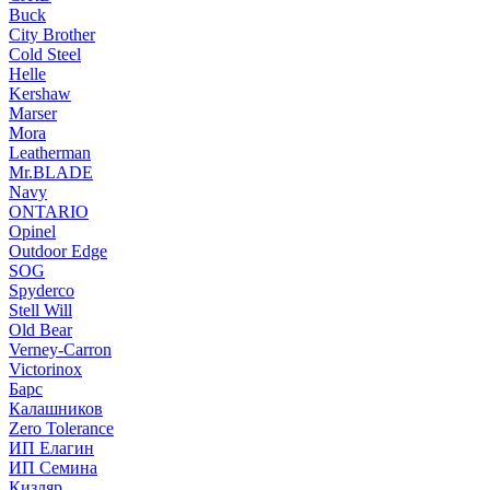
Buck
City Brother
Cold Steel
Helle
Kershaw
Marser
Mora
Leatherman
Mr.BLADE
Navy
ONTARIO
Opinel
Outdoor Edge
SOG
Spyderco
Stell Will
Old Bear
Verney-Carron
Victorinox
Барс
Калашников
Zero Tolerance
ИП Елагин
ИП Семина
Кизляр