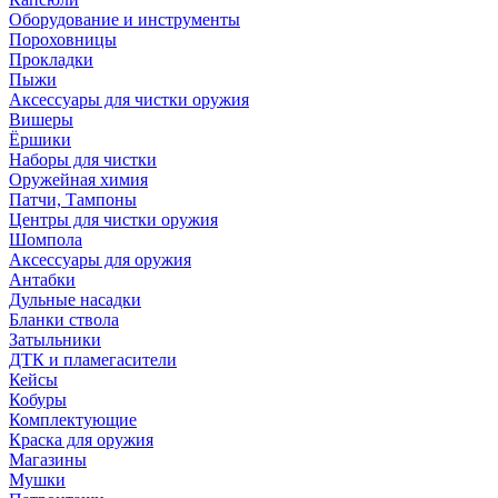
Оборудование и инструменты
Пороховницы
Прокладки
Пыжи
Аксессуары для чистки оружия
Вишеры
Ёршики
Наборы для чистки
Оружейная химия
Патчи, Тампоны
Центры для чистки оружия
Шомпола
Аксессуары для оружия
Антабки
Дульные насадки
Бланки ствола
Затыльники
ДТК и пламегасители
Кейсы
Кобуры
Комплектующие
Краска для оружия
Магазины
Мушки