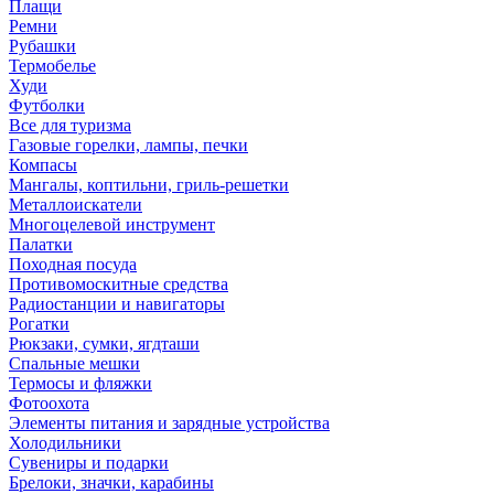
Плащи
Ремни
Рубашки
Термобелье
Худи
Футболки
Все для туризма
Газовые горелки, лампы, печки
Компасы
Мангалы, коптильни, гриль-решетки
Металлоискатели
Многоцелевой инструмент
Палатки
Походная посуда
Противомоскитные средства
Радиостанции и навигаторы
Рогатки
Рюкзаки, сумки, ягдташи
Спальные мешки
Термосы и фляжки
Фотоохота
Элементы питания и зарядные устройства
Холодильники
Сувениры и подарки
Брелоки, значки, карабины