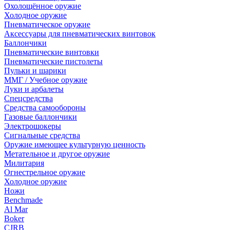
Охолощённое оружие
Холодное оружие
Пневматическое оружие
Аксессуары для пневматических винтовок
Баллончики
Пневматические винтовки
Пневматические пистолеты
Пульки и шарики
ММГ / Учебное оружие
Луки и арбалеты
Спецсредства
Средства самообороны
Газовые баллончики
Электрошокеры
Сигнальные средства
Оружие имеющее культурную ценность
Метательное и другое оружие
Милитария
Огнестрельное оружие
Холодное оружие
Ножи
Benchmade
Al Mar
Boker
CJRB