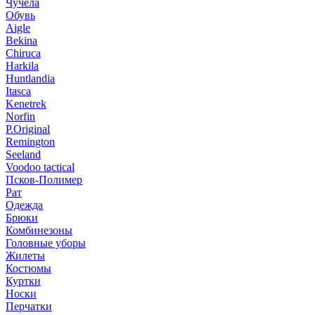
Чучела
Обувь
Aigle
Bekina
Chiruсa
Harkila
Huntlandia
Itasca
Kenetrek
Norfin
P.Original
Remington
Seeland
Voodoo tactical
Псков-Полимер
Рат
Одежда
Брюки
Комбинезоны
Головные уборы
Жилеты
Костюмы
Куртки
Носки
Перчатки