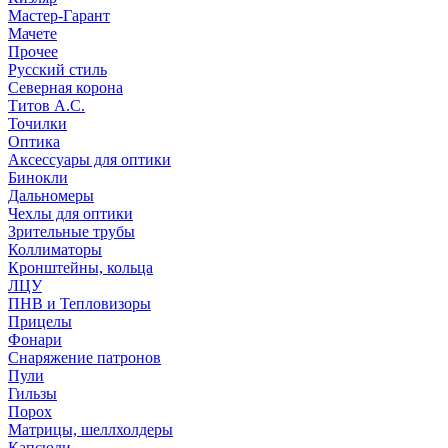
Мастер-Гарант
Мачете
Прочее
Русский стиль
Северная корона
Титов А.С.
Точилки
Оптика
Аксессуары для оптики
Бинокли
Дальномеры
Чехлы для оптики
Зрительные трубы
Коллиматоры
Кронштейны, кольца
ЛЦУ
ПНВ и Тепловизоры
Прицелы
Фонари
Снаряжение патронов
Пули
Гильзы
Порох
Матрицы, шеллхолдеры
Капсюли