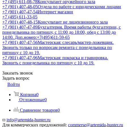
+7 (495) 611-08-78
Консультант оружейного зала
+7 (901) 407-48-05
Отдела по работе с юридическими лицами
+7 (901) 407-47-54
Интернет магазин
+7 (495) 611-33-05
+7 (901) 407-48-15
Консультант не лицензионного зала
+7 (901) 407-47-89
Бухгалтерия. Время работы бухгалтерии, с
понедельника по пятницу, с 11:00 до 18:00, обед с 13:00 до
14:00. Доп.номер:+7(495)611-59-65
+7 (901) 407-47-56
Мастерская: слесарь/мастер-ложевщик.
Звонить только по вопросам ремонта с понедельника по
пятницу с 10 до 19.
+7 (901) 407-47-96
Мастерская: покраска и гравировка.
Звонить с понедельника по пятницу с 10 до 19.
Заказать звонок
Задать вопрос
Войти
Корзина
0
Отложенные
0
Сравнение товаров
0
info@artemida-hunter.ru
Для коммерческих предложений:
commerse@artemida-hunter.ru