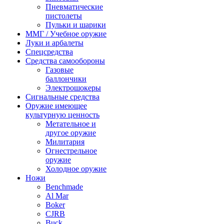
Пневматические
пистолеты
Пульки и шарики
ММГ / Учебное оружие
Луки и арбалеты
Спецсредства
Средства самообороны
Газовые
баллончики
Электрошокеры
Сигнальные средства
Оружие имеющее
культурную ценность
Метательное и
другое оружие
Милитария
Огнестрельное
оружие
Холодное оружие
Ножи
Benchmade
Al Mar
Boker
CJRB
Buck