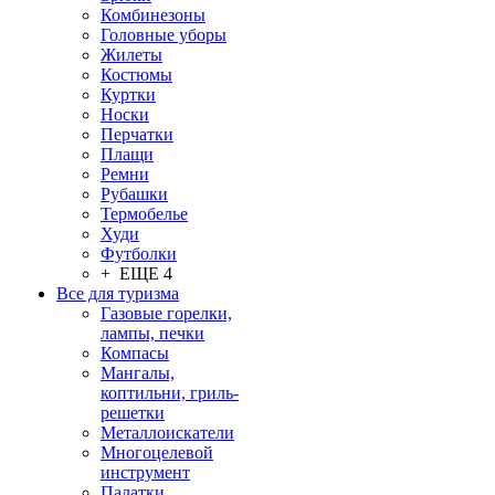
Комбинезоны
Головные уборы
Жилеты
Костюмы
Куртки
Носки
Перчатки
Плащи
Ремни
Рубашки
Термобелье
Худи
Футболки
+ ЕЩЕ 4
Все для туризма
Газовые горелки,
лампы, печки
Компасы
Мангалы,
коптильни, гриль-
решетки
Металлоискатели
Многоцелевой
инструмент
Палатки