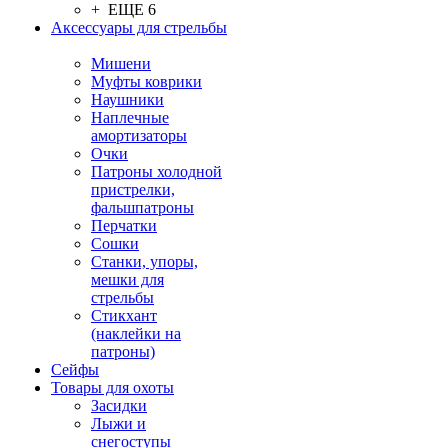
+ ЕЩЕ 6
Аксессуары для стрельбы
Мишени
Муфты коврики
Наушники
Наплечные
амортизаторы
Очки
Патроны холодной
пристрелки,
фальшпатроны
Перчатки
Сошки
Станки, упоры,
мешки для
стрельбы
Стикхант
(наклейки на
патроны)
Сейфы
Товары для охоты
Засидки
Лыжи и
снегоступы