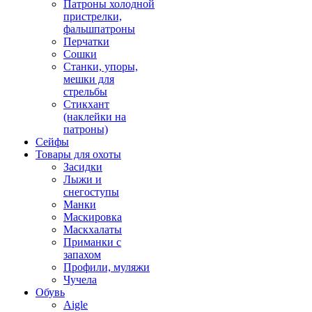
Патроны холодной
пристрелки,
фальшпатроны
Перчатки
Сошки
Станки, упоры,
мешки для
стрельбы
Стикхант
(наклейки на
патроны)
Сейфы
Товары для охоты
Засидки
Лыжи и
снегоступы
Манки
Маскировка
Маскхалаты
Приманки с
запахом
Профили, муляжи
Чучела
Обувь
Aigle