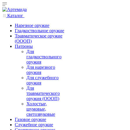
Каталог
Нарезное оружие
Гладкоствольное оружие
Травматическое оружие
(ОООП)
Патроны
Для
гладкоствольного
оружия
Для нарезного
оружия
Для служебного
оружия
Для
травматического
оружия (ОООП)
Холостые,
шумовые,
светозвуковые
Газовое оружие
Служебное оружие
Спортивное оружие