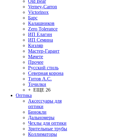
Old Bear
Verney-Carron
Victorinox
Барс
Калашников
Zero Tolerance
ИП Елагин
ИП Семина
Кизляр
Мастер-Гарант
Мачете
Прочее
Русский стиль
Северная корона
Титов А.С.
Точилки
+ ЕЩЕ 26
Оптика
Аксессуары для
оптики
Бинокли
Дальномеры
Чехлы для оптики
Зрительные трубы
Коллиматоры