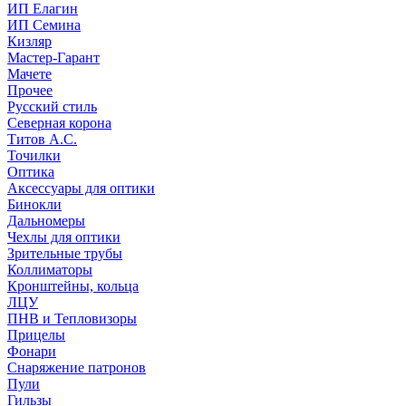
ИП Елагин
ИП Семина
Кизляр
Мастер-Гарант
Мачете
Прочее
Русский стиль
Северная корона
Титов А.С.
Точилки
Оптика
Аксессуары для оптики
Бинокли
Дальномеры
Чехлы для оптики
Зрительные трубы
Коллиматоры
Кронштейны, кольца
ЛЦУ
ПНВ и Тепловизоры
Прицелы
Фонари
Снаряжение патронов
Пули
Гильзы