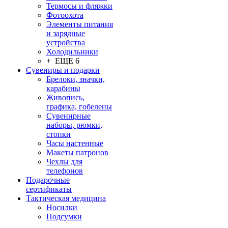
Термосы и фляжки
Фотоохота
Элементы питания
и зарядные
устройства
Холодильники
+ ЕЩЕ 6
Сувениры и подарки
Брелоки, значки,
карабины
Живопись,
графика, гобелены
Сувенирные
наборы, рюмки,
стопки
Часы настенные
Макеты патронов
Чехлы для
телефонов
Подарочные
сертификаты
Тактическая медицина
Носилки
Подсумки