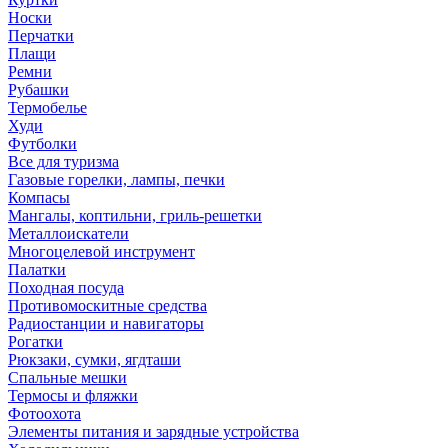
Носки
Перчатки
Плащи
Ремни
Рубашки
Термобелье
Худи
Футболки
Все для туризма
Газовые горелки, лампы, печки
Компасы
Мангалы, коптильни, гриль-решетки
Металлоискатели
Многоцелевой инструмент
Палатки
Походная посуда
Противомоскитные средства
Радиостанции и навигаторы
Рогатки
Рюкзаки, сумки, ягдташи
Спальные мешки
Термосы и фляжки
Фотоохота
Элементы питания и зарядные устройства