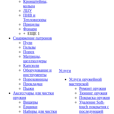
Кронштейны,
кольца
ЛЦУ
ПНВ и
Тепловизоры
Прицелы
Фонари
+ ЕЩЕ 1
Снаряжение патронов
Пули
Гильзы
Порох
Матрицы,
шеллхолдеры
Капсюли
Оборудование и
Услуги
инструменты
Пороховницы
Услуги оружейной
Прокладки
мастерской
Пыжи
Ремонт оружия
Аксессуары для чистки
Тюнинг оружия
оружия
Покраска оружия
Вишеры
Удаление Soft-
Ёршики
touch покрытия с
Наборы для чистки
последующей