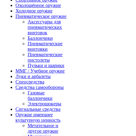
Охолощённое оружие
Холодное оружие
Пневматическое оружие
Аксессуары для
пневматических
винтовок
Баллончики
Пневматические
винтовки
Пневматические
пистолеты
Пульки и шарики
ММГ / Учебное оружие
Луки и арбалеты
Спецсредства
Средства самообороны
Газовые
баллончики
Электрошокеры
Сигнальные средства
Оружие имеющее
культурную ценность
Метательное и
другое оружие