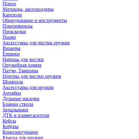
Порох
Матрицы, шеллхолдеры
Капсюли
Оборудование и инструменты
Пороховницы
Прокладки
Пыжи
Аксессуары для чистки оружия
Вишеры
Ёршики
Наборы для чистки
Оружейная химия
Патчи, Тампоны
Центры для чистки оружия
Шомпола
Аксессуары для оружия
Антабки
Дульные насадки
Бланки ствола
Затыльники
ДТК и пламегасители
Кейсы
Кобуры
Комплектующие
Краска для оружия