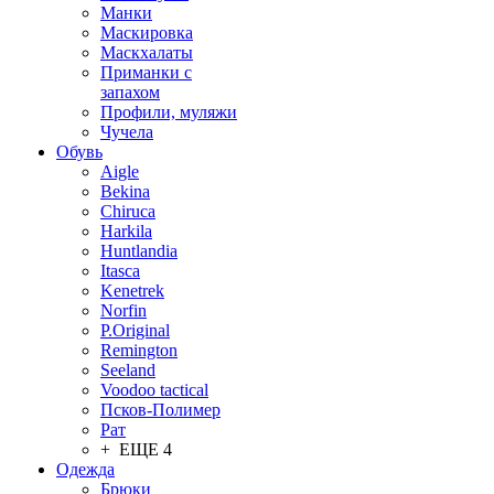
Манки
Маскировка
Маскхалаты
Приманки с
запахом
Профили, муляжи
Чучела
Обувь
Aigle
Bekina
Chiruсa
Harkila
Huntlandia
Itasca
Kenetrek
Norfin
P.Original
Remington
Seeland
Voodoo tactical
Псков-Полимер
Рат
+ ЕЩЕ 4
Одежда
Брюки