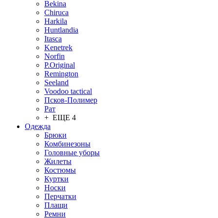
Bekina
Chiruсa
Harkila
Huntlandia
Itasca
Kenetrek
Norfin
P.Original
Remington
Seeland
Voodoo tactical
Псков-Полимер
Рат
+ ЕЩЕ 4
Одежда
Брюки
Комбинезоны
Головные уборы
Жилеты
Костюмы
Куртки
Носки
Перчатки
Плащи
Ремни