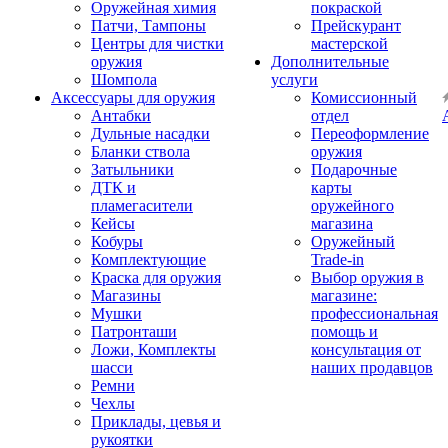
Оружейная химия
покраской
Патчи, Тампоны
Прейскурант
Центры для чистки
мастерской
оружия
Дополнительные
Шомпола
услуги
Аксессуары для оружия
Комиссионный
Антабки
отдел
Дульные насадки
Переоформление
Бланки ствола
оружия
Затыльники
Подарочные
ДТК и
карты
пламегасители
оружейного
Кейсы
магазина
Кобуры
Оружейный
Комплектующие
Trade-in
Краска для оружия
Выбор оружия в
Магазины
магазине:
Мушки
профессиональная
Патронташи
помощь и
Ложи, Комплекты
консультация от
шасси
наших продавцов
Ремни
Чехлы
Приклады, цевья и
рукоятки