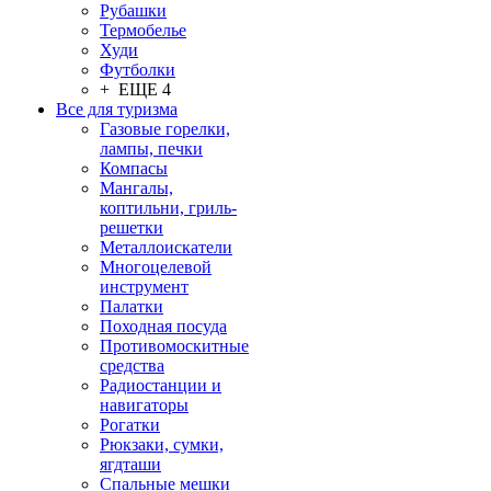
Рубашки
Термобелье
Худи
Футболки
+ ЕЩЕ 4
Все для туризма
Газовые горелки,
лампы, печки
Компасы
Мангалы,
коптильни, гриль-
решетки
Металлоискатели
Многоцелевой
инструмент
Палатки
Походная посуда
Противомоскитные
средства
Радиостанции и
навигаторы
Рогатки
Рюкзаки, сумки,
ягдташи
Спальные мешки