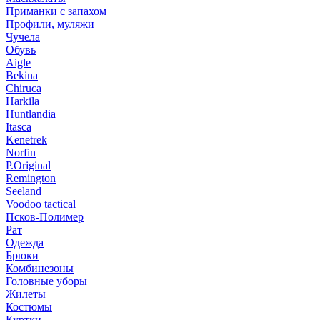
Приманки с запахом
Профили, муляжи
Чучела
Обувь
Aigle
Bekina
Chiruсa
Harkila
Huntlandia
Itasca
Kenetrek
Norfin
P.Original
Remington
Seeland
Voodoo tactical
Псков-Полимер
Рат
Одежда
Брюки
Комбинезоны
Головные уборы
Жилеты
Костюмы
Куртки