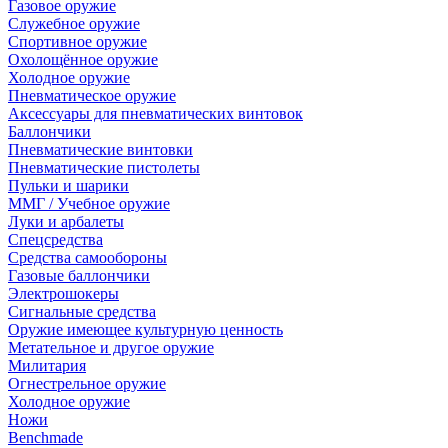
Газовое оружие
Служебное оружие
Спортивное оружие
Охолощённое оружие
Холодное оружие
Пневматическое оружие
Аксессуары для пневматических винтовок
Баллончики
Пневматические винтовки
Пневматические пистолеты
Пульки и шарики
ММГ / Учебное оружие
Луки и арбалеты
Спецсредства
Средства самообороны
Газовые баллончики
Электрошокеры
Сигнальные средства
Оружие имеющее культурную ценность
Метательное и другое оружие
Милитария
Огнестрельное оружие
Холодное оружие
Ножи
Benchmade