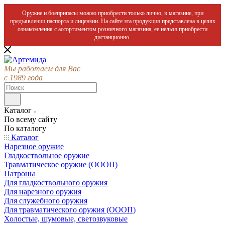
Оружие и боеприпасы можно приобрести только лично, в магазине, при
предъявлении паспорта и лицензии. На сайте эта продукция представлена в целях
ознакомления с ассортиментом розничного магазина, ее нельзя приобрести
дистанционно.
Мы работаем для Вас
с 1989 года
Каталог
По всему сайту
По каталогу
Каталог
Нарезное оружие
Гладкоствольное оружие
Травматическое оружие (ОООП)
Патроны
Для гладкоствольного оружия
Для нарезного оружия
Для служебного оружия
Для травматического оружия (ОООП)
Холостые, шумовые, светозвуковые