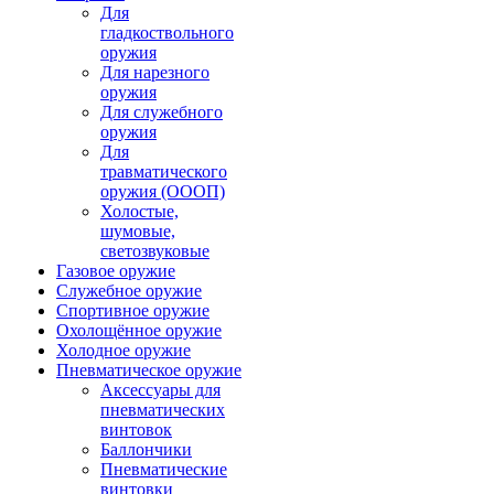
Для
гладкоствольного
оружия
Для нарезного
оружия
Для служебного
оружия
Для
травматического
оружия (ОООП)
Холостые,
шумовые,
светозвуковые
Газовое оружие
Служебное оружие
Спортивное оружие
Охолощённое оружие
Холодное оружие
Пневматическое оружие
Аксессуары для
пневматических
винтовок
Баллончики
Пневматические
винтовки