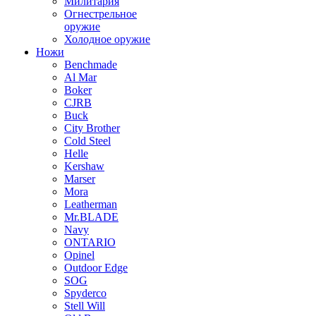
Милитария
Огнестрельное
оружие
Холодное оружие
Ножи
Benchmade
Al Mar
Boker
CJRB
Buck
City Brother
Cold Steel
Helle
Kershaw
Marser
Mora
Leatherman
Mr.BLADE
Navy
ONTARIO
Opinel
Outdoor Edge
SOG
Spyderco
Stell Will