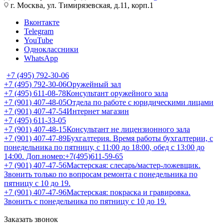
г. Москва, ул. Тимирязевская, д.11, корп.1
Вконтакте
Telegram
YouTube
Одноклассники
WhatsApp
+7 (495) 792-30-06
+7 (495) 792-30-06
Оружейный зал
+7 (495) 611-08-78
Консультант оружейного зала
+7 (901) 407-48-05
Отдела по работе с юридическими лицами
+7 (901) 407-47-54
Интернет магазин
+7 (495) 611-33-05
+7 (901) 407-48-15
Консультант не лицензионного зала
+7 (901) 407-47-89
Бухгалтерия. Время работы бухгалтерии, с
понедельника по пятницу, с 11:00 до 18:00, обед с 13:00 до
14:00. Доп.номер:+7(495)611-59-65
+7 (901) 407-47-56
Мастерская: слесарь/мастер-ложевщик.
Звонить только по вопросам ремонта с понедельника по
пятницу с 10 до 19.
+7 (901) 407-47-96
Мастерская: покраска и гравировка.
Звонить с понедельника по пятницу с 10 до 19.
Заказать звонок