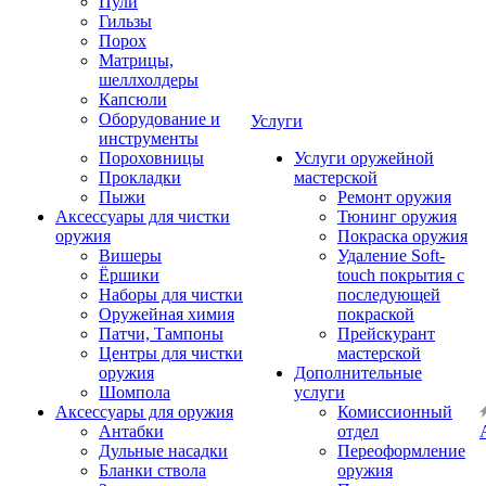
Пули
Гильзы
Порох
Матрицы,
шеллхолдеры
Капсюли
Оборудование и
Услуги
инструменты
Пороховницы
Услуги оружейной
Прокладки
мастерской
Пыжи
Ремонт оружия
Аксессуары для чистки
Тюнинг оружия
оружия
Покраска оружия
Вишеры
Удаление Soft-
Ёршики
touch покрытия с
Наборы для чистки
последующей
Оружейная химия
покраской
Патчи, Тампоны
Прейскурант
Центры для чистки
мастерской
оружия
Дополнительные
Шомпола
услуги
Аксессуары для оружия
Комиссионный
Антабки
отдел
Дульные насадки
Переоформление
Бланки ствола
оружия