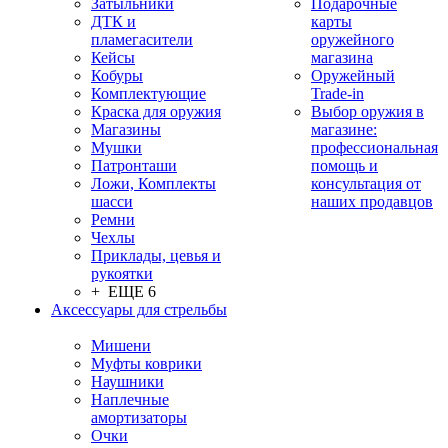
Затыльники
Подарочные
ДТК и
карты
пламегасители
оружейного
Кейсы
магазина
Кобуры
Оружейный
Комплектующие
Trade-in
Краска для оружия
Выбор оружия в
Магазины
магазине:
Мушки
профессиональная
Патронташи
помощь и
Ложи, Комплекты
консультация от
шасси
наших продавцов
Ремни
Чехлы
Приклады, цевья и
рукоятки
+ ЕЩЕ 6
Аксессуары для стрельбы
Мишени
Муфты коврики
Наушники
Наплечные
амортизаторы
Очки