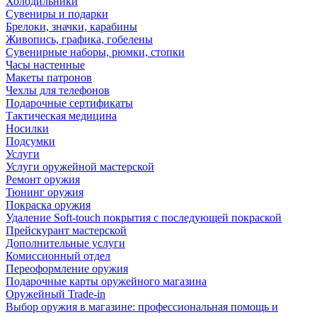
Холодильники
Сувениры и подарки
Брелоки, значки, карабины
Живопись, графика, гобелены
Сувенирные наборы, рюмки, стопки
Часы настенные
Макеты патронов
Чехлы для телефонов
Подарочные сертификаты
Тактическая медицина
Носилки
Подсумки
Услуги
Услуги оружейной мастерской
Ремонт оружия
Тюнинг оружия
Покраска оружия
Удаление Soft-touch покрытия с последующей покраской
Прейскурант мастерской
Дополнительные услуги
Комиссионный отдел
Переоформление оружия
Подарочные карты оружейного магазина
Оружейный Trade-in
Выбор оружия в магазине: профессиональная помощь и