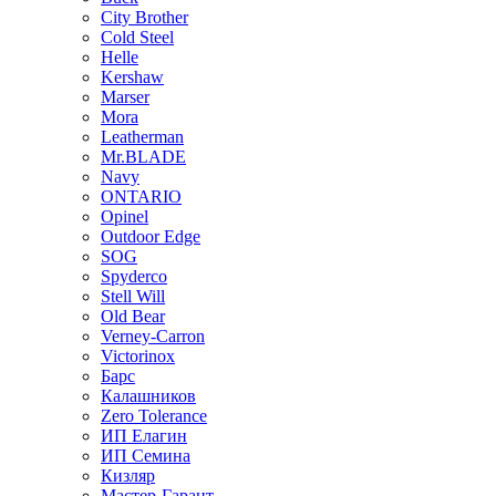
City Brother
Cold Steel
Helle
Kershaw
Marser
Mora
Leatherman
Mr.BLADE
Navy
ONTARIO
Opinel
Outdoor Edge
SOG
Spyderco
Stell Will
Old Bear
Verney-Carron
Victorinox
Барс
Калашников
Zero Tolerance
ИП Елагин
ИП Семина
Кизляр
Мастер-Гарант