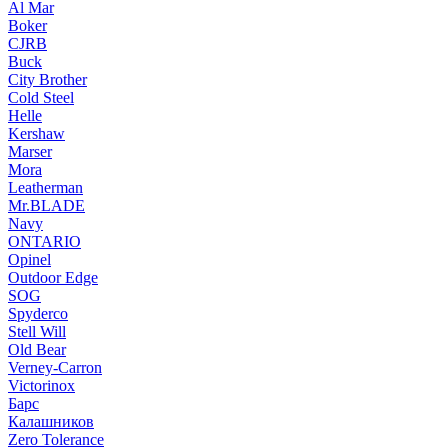
Al Mar
Boker
CJRB
Buck
City Brother
Cold Steel
Helle
Kershaw
Marser
Mora
Leatherman
Mr.BLADE
Navy
ONTARIO
Opinel
Outdoor Edge
SOG
Spyderco
Stell Will
Old Bear
Verney-Carron
Victorinox
Барс
Калашников
Zero Tolerance