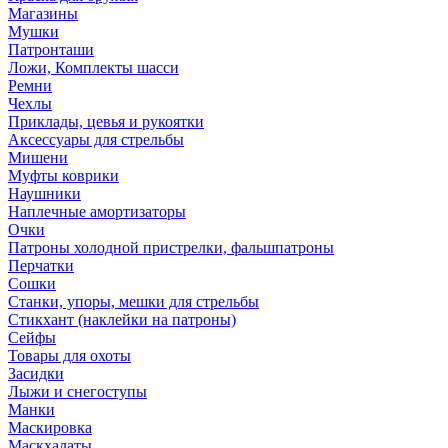
Магазины
Мушки
Патронташи
Ложи, Комплекты шасси
Ремни
Чехлы
Приклады, цевья и рукоятки
Аксессуары для стрельбы
Мишени
Муфты коврики
Наушники
Наплечные амортизаторы
Очки
Патроны холодной пристрелки, фальшпатроны
Перчатки
Сошки
Станки, упоры, мешки для стрельбы
Стикхант (наклейки на патроны)
Сейфы
Товары для охоты
Засидки
Лыжи и снегоступы
Манки
Маскировка
Маскхалаты