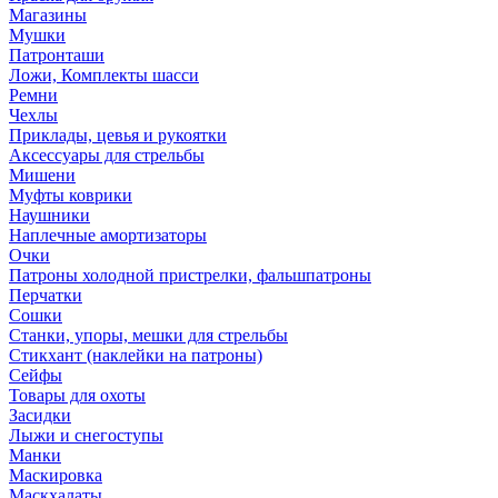
Магазины
Мушки
Патронташи
Ложи, Комплекты шасси
Ремни
Чехлы
Приклады, цевья и рукоятки
Аксессуары для стрельбы
Мишени
Муфты коврики
Наушники
Наплечные амортизаторы
Очки
Патроны холодной пристрелки, фальшпатроны
Перчатки
Сошки
Станки, упоры, мешки для стрельбы
Стикхант (наклейки на патроны)
Сейфы
Товары для охоты
Засидки
Лыжи и снегоступы
Манки
Маскировка
Маскхалаты