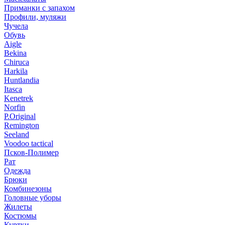
Приманки с запахом
Профили, муляжи
Чучела
Обувь
Aigle
Bekina
Chiruсa
Harkila
Huntlandia
Itasca
Kenetrek
Norfin
P.Original
Remington
Seeland
Voodoo tactical
Псков-Полимер
Рат
Одежда
Брюки
Комбинезоны
Головные уборы
Жилеты
Костюмы
Куртки