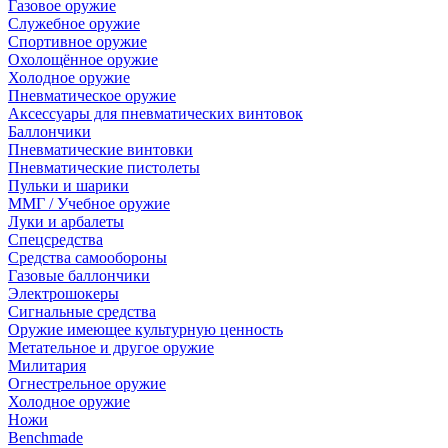
Газовое оружие
Служебное оружие
Спортивное оружие
Охолощённое оружие
Холодное оружие
Пневматическое оружие
Аксессуары для пневматических винтовок
Баллончики
Пневматические винтовки
Пневматические пистолеты
Пульки и шарики
ММГ / Учебное оружие
Луки и арбалеты
Спецсредства
Средства самообороны
Газовые баллончики
Электрошокеры
Сигнальные средства
Оружие имеющее культурную ценность
Метательное и другое оружие
Милитария
Огнестрельное оружие
Холодное оружие
Ножи
Benchmade