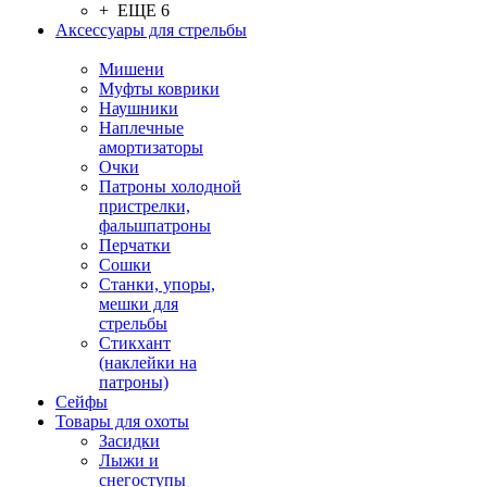
+ ЕЩЕ 6
Аксессуары для стрельбы
Мишени
Муфты коврики
Наушники
Наплечные
амортизаторы
Очки
Патроны холодной
пристрелки,
фальшпатроны
Перчатки
Сошки
Станки, упоры,
мешки для
стрельбы
Стикхант
(наклейки на
патроны)
Сейфы
Товары для охоты
Засидки
Лыжи и
снегоступы