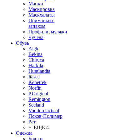
Манки
Маскировка
Маскхалаты
Приманки с
запахом
Профили, муляжи
Чучела
Обувь
Aigle
Bekina
Chiruсa
Harkila
Huntlandia
Itasca
Kenetrek
Norfin
P.Original
Remington
Seeland
Voodoo tactical
Псков-Полимер
Рат
+ ЕЩЕ 4
Одежда
Брюки