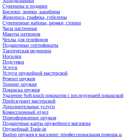
Холодильники
Сувениры и подарки
Брелоки, значки, карабины
Живопись, графика, гобелены
Сувенирные наборы, рюмки, стопки
Часы настенные
Макеты патронов
Чехлы для телефонов
Подарочные сертификаты
Тактическая медицина
Носилки
Подсумки
Услуги
Услуги оружейной мастерской
Ремонт оружия
Тюнинг оружия
Покраска оружия
Удаление Soft-touch покрытия с последующей покраской
Прейскурант мастерской
Дополнительные услуги
Комиссионный отдел
Переоформление оружия
Подарочные карты оружейного магазина
Оружейный Trade-in
Выбор оружия в магазине: профессиональная помощь и