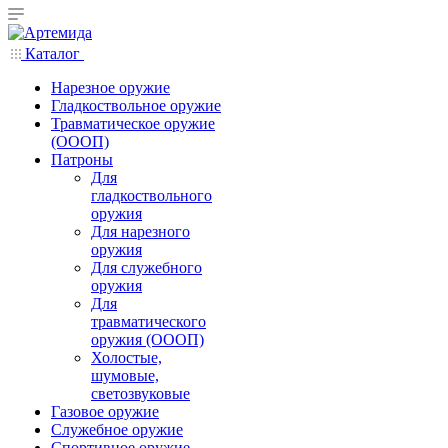
Каталог
Нарезное оружие
Гладкоствольное оружие
Травматическое оружие
(ОООП)
Патроны
Для
гладкоствольного
оружия
Для нарезного
оружия
Для служебного
оружия
Для
травматического
оружия (ОООП)
Холостые,
шумовые,
светозвуковые
Газовое оружие
Служебное оружие
Спортивное оружие