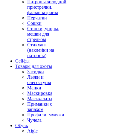
Патроны холодной
пристрелки,
фальшпатроны
Перчатки
Сошки
Станки, упоры,
мешки для
стрельбы
Стикхант
(наклейки на
патроны)
Сейфы
Товары для охоты
Засидки
Лыжи и
снегоступы
Манки
Маскировка
Маскхалаты
Приманки с
запахом
Профили, муляжи
Чучела
Обувь
Aigle