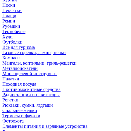
Носки
Перчатки
Плащи
Ремни
Рубашки
Термобелье
Худи
Футболки
Все для туризма
Газовые горелки, лампы, печки
Компасы
Мангалы, коптильни, гриль-решетки
Металлоискатели
Многоцелевой инструмент
Палатки
Походная посуда
Противомоскитные средства
Радиостанции и навигаторы
Рогатки
Рюкзаки, сумки, ягдташи
Спальные мешки
Термосы и фляжки
Фотоохота
Элементы питания и зарядные устройства