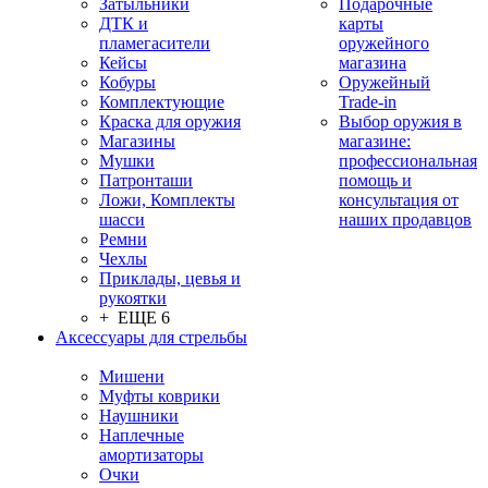
Затыльники
Подарочные
ДТК и
карты
пламегасители
оружейного
Кейсы
магазина
Кобуры
Оружейный
Комплектующие
Trade-in
Краска для оружия
Выбор оружия в
Магазины
магазине:
Мушки
профессиональная
Патронташи
помощь и
Ложи, Комплекты
консультация от
шасси
наших продавцов
Ремни
Чехлы
Приклады, цевья и
рукоятки
+ ЕЩЕ 6
Аксессуары для стрельбы
Мишени
Муфты коврики
Наушники
Наплечные
амортизаторы
Очки