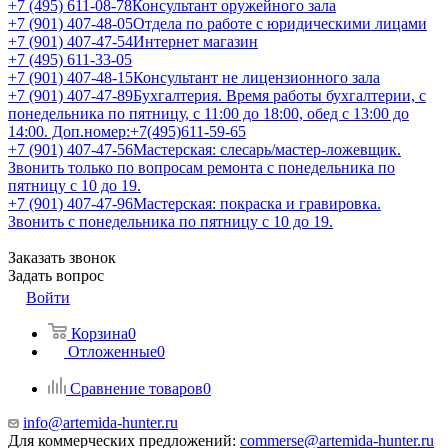
+7 (495) 611-08-78
Консультант оружейного зала
+7 (901) 407-48-05
Отдела по работе с юридическими лицами
+7 (901) 407-47-54
Интернет магазин
+7 (495) 611-33-05
+7 (901) 407-48-15
Консультант не лицензионного зала
+7 (901) 407-47-89
Бухгалтерия. Время работы бухгалтерии, с
понедельника по пятницу, с 11:00 до 18:00, обед с 13:00 до
14:00. Доп.номер:+7(495)611-59-65
+7 (901) 407-47-56
Мастерская: слесарь/мастер-ложевщик.
Звонить только по вопросам ремонта с понедельника по
пятницу с 10 до 19.
+7 (901) 407-47-96
Мастерская: покраска и гравировка.
Звонить с понедельника по пятницу с 10 до 19.
Заказать звонок
Задать вопрос
Войти
Корзина
0
Отложенные
0
Сравнение товаров
0
info@artemida-hunter.ru
Для коммерческих предложений:
commerse@artemida-hunter.ru