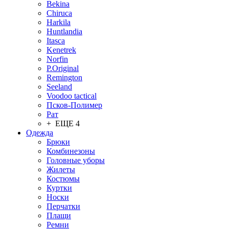
Bekina
Chiruсa
Harkila
Huntlandia
Itasca
Kenetrek
Norfin
P.Original
Remington
Seeland
Voodoo tactical
Псков-Полимер
Рат
+ ЕЩЕ 4
Одежда
Брюки
Комбинезоны
Головные уборы
Жилеты
Костюмы
Куртки
Носки
Перчатки
Плащи
Ремни