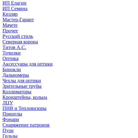
ИП Елагин
ИП Семина
Кизляр
Мастер-Гарант
Мачете
Прочее
Русский стиль
Северная корона
Титов А.С.
Точилки
Оптика
Аксессуары для оптики
Бинокли
Дальномеры
Чехлы для оптики
Зрительные трубы
Коллиматоры
Кронштейны, кольца
ЛЦУ
ПНВ и Тепловизоры
Прицелы
Фонари
Снаряжение патронов
Пули
Гильзы