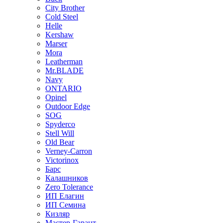
City Brother
Cold Steel
Helle
Kershaw
Marser
Mora
Leatherman
Mr.BLADE
Navy
ONTARIO
Opinel
Outdoor Edge
SOG
Spyderco
Stell Will
Old Bear
Verney-Carron
Victorinox
Барс
Калашников
Zero Tolerance
ИП Елагин
ИП Семина
Кизляр
Мастер-Гарант