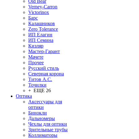
Old Bear
Verney-Carron
Victorinox
Барс
Калашников
Zero Tolerance
ИП Елагин
ИП Семина
Кизляр
Мастер-Гарант
Мачете
Прочее
Русский стиль
Северная корона
Титов А.С.
Точилки
+ ЕЩЕ 26
Оптика
Аксессуары для
оптики
Бинокли
Дальномеры
Чехлы для оптики
Зрительные трубы
Коллиматоры