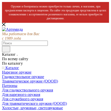
Оружие и боеприпасы можно приобрести только лично, в магазине, при
предъявлении паспорта и лицензии. На сайте эта продукция представлена в целях
ознакомления с ассортиментом розничного магазина, ее нельзя приобрести
дистанционно.
Мы работаем для Вас
с 1989 года
Каталог
По всему сайту
По каталогу
Каталог
Нарезное оружие
Гладкоствольное оружие
Травматическое оружие (ОООП)
Патроны
Для гладкоствольного оружия
Для нарезного оружия
Для служебного оружия
Для травматического оружия (ОООП)
Холостые, шумовые, светозвуковые