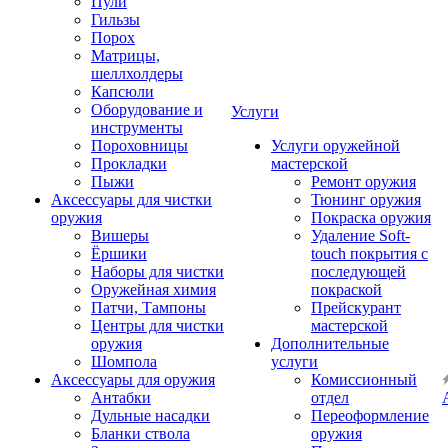
Пули
Гильзы
Порох
Матрицы,
шеллхолдеры
Капсюли
Оборудование и
Услуги
инструменты
Пороховницы
Услуги оружейной
Прокладки
мастерской
Пыжи
Ремонт оружия
Аксессуары для чистки
Тюнинг оружия
оружия
Покраска оружия
Вишеры
Удаление Soft-
Ёршики
touch покрытия с
Наборы для чистки
последующей
Оружейная химия
покраской
Патчи, Тампоны
Прейскурант
Центры для чистки
мастерской
оружия
Дополнительные
Шомпола
услуги
Аксессуары для оружия
Комиссионный
Антабки
отдел
Дульные насадки
Переоформление
Бланки ствола
оружия