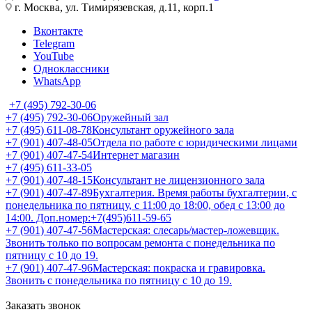
г. Москва, ул. Тимирязевская, д.11, корп.1
Вконтакте
Telegram
YouTube
Одноклассники
WhatsApp
+7 (495) 792-30-06
+7 (495) 792-30-06
Оружейный зал
+7 (495) 611-08-78
Консультант оружейного зала
+7 (901) 407-48-05
Отдела по работе с юридическими лицами
+7 (901) 407-47-54
Интернет магазин
+7 (495) 611-33-05
+7 (901) 407-48-15
Консультант не лицензионного зала
+7 (901) 407-47-89
Бухгалтерия. Время работы бухгалтерии, с
понедельника по пятницу, с 11:00 до 18:00, обед с 13:00 до
14:00. Доп.номер:+7(495)611-59-65
+7 (901) 407-47-56
Мастерская: слесарь/мастер-ложевщик.
Звонить только по вопросам ремонта с понедельника по
пятницу с 10 до 19.
+7 (901) 407-47-96
Мастерская: покраска и гравировка.
Звонить с понедельника по пятницу с 10 до 19.
Заказать звонок