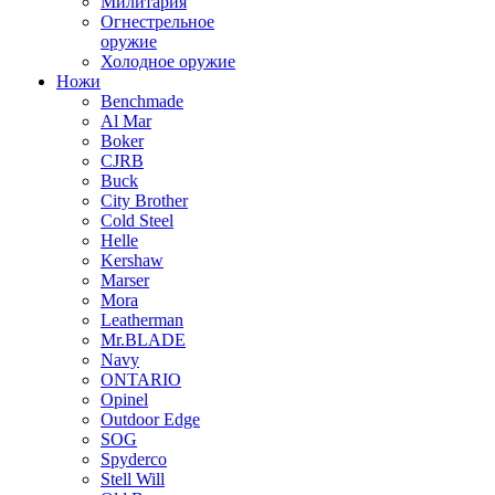
Милитария
Огнестрельное
оружие
Холодное оружие
Ножи
Benchmade
Al Mar
Boker
CJRB
Buck
City Brother
Cold Steel
Helle
Kershaw
Marser
Mora
Leatherman
Mr.BLADE
Navy
ONTARIO
Opinel
Outdoor Edge
SOG
Spyderco
Stell Will