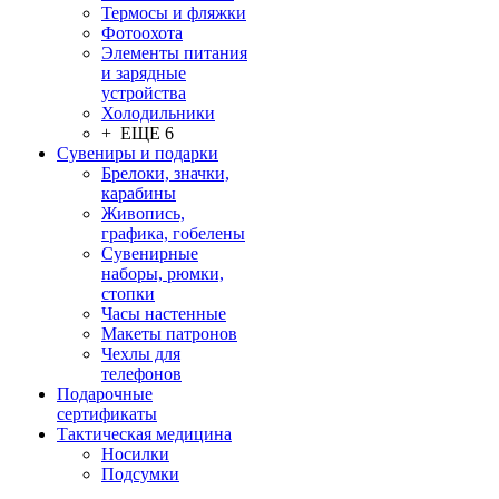
Термосы и фляжки
Фотоохота
Элементы питания
и зарядные
устройства
Холодильники
+ ЕЩЕ 6
Сувениры и подарки
Брелоки, значки,
карабины
Живопись,
графика, гобелены
Сувенирные
наборы, рюмки,
стопки
Часы настенные
Макеты патронов
Чехлы для
телефонов
Подарочные
сертификаты
Тактическая медицина
Носилки
Подсумки