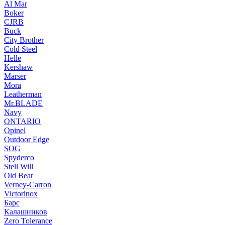
Al Mar
Boker
CJRB
Buck
City Brother
Cold Steel
Helle
Kershaw
Marser
Mora
Leatherman
Mr.BLADE
Navy
ONTARIO
Opinel
Outdoor Edge
SOG
Spyderco
Stell Will
Old Bear
Verney-Carron
Victorinox
Барс
Калашников
Zero Tolerance