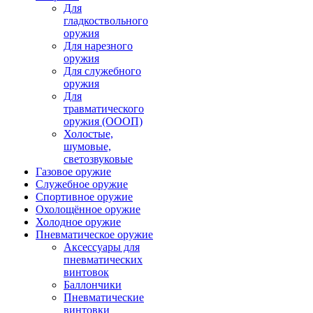
Для
гладкоствольного
оружия
Для нарезного
оружия
Для служебного
оружия
Для
травматического
оружия (ОООП)
Холостые,
шумовые,
светозвуковые
Газовое оружие
Служебное оружие
Спортивное оружие
Охолощённое оружие
Холодное оружие
Пневматическое оружие
Аксессуары для
пневматических
винтовок
Баллончики
Пневматические
винтовки