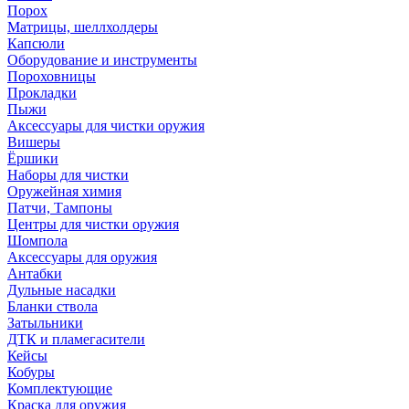
Порох
Матрицы, шеллхолдеры
Капсюли
Оборудование и инструменты
Пороховницы
Прокладки
Пыжи
Аксессуары для чистки оружия
Вишеры
Ёршики
Наборы для чистки
Оружейная химия
Патчи, Тампоны
Центры для чистки оружия
Шомпола
Аксессуары для оружия
Антабки
Дульные насадки
Бланки ствола
Затыльники
ДТК и пламегасители
Кейсы
Кобуры
Комплектующие
Краска для оружия