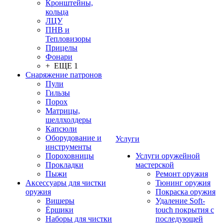
Кронштейны,
кольца
ЛЦУ
ПНВ и
Тепловизоры
Прицелы
Фонари
+ ЕЩЕ 1
Снаряжение патронов
Пули
Гильзы
Порох
Матрицы,
шеллхолдеры
Капсюли
Оборудование и
Услуги
инструменты
Пороховницы
Услуги оружейной
Прокладки
мастерской
Пыжи
Ремонт оружия
Аксессуары для чистки
Тюнинг оружия
оружия
Покраска оружия
Вишеры
Удаление Soft-
Ёршики
touch покрытия с
Наборы для чистки
последующей