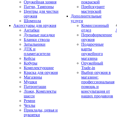
Оружейная химия
покраской
Патчи, Тампоны
Прейскурант
Центры для чистки
мастерской
оружия
Дополнительные
Шомпола
услуги
Аксессуары для оружия
Комиссионный
Антабки
отдел
Дульные насадки
Переоформление
Бланки ствола
оружия
Затыльники
Подарочные
ДТК и
карты
пламегасители
оружейного
Кейсы
магазина
Кобуры
Оружейный
Комплектующие
Trade-in
Краска для оружия
Выбор оружия в
Магазины
магазине:
Мушки
профессиональная
Патронташи
помощь и
Ложи, Комплекты
консультация от
шасси
наших продавцов
Ремни
Чехлы
Приклады, цевья и
рукоятки