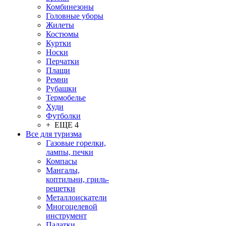
Комбинезоны
Головные уборы
Жилеты
Костюмы
Куртки
Носки
Перчатки
Плащи
Ремни
Рубашки
Термобелье
Худи
Футболки
+ ЕЩЕ 4
Все для туризма
Газовые горелки,
лампы, печки
Компасы
Мангалы,
коптильни, гриль-
решетки
Металлоискатели
Многоцелевой
инструмент
Палатки