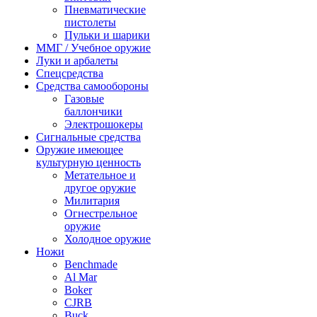
Пневматические
пистолеты
Пульки и шарики
ММГ / Учебное оружие
Луки и арбалеты
Спецсредства
Средства самообороны
Газовые
баллончики
Электрошокеры
Сигнальные средства
Оружие имеющее
культурную ценность
Метательное и
другое оружие
Милитария
Огнестрельное
оружие
Холодное оружие
Ножи
Benchmade
Al Mar
Boker
CJRB
Buck