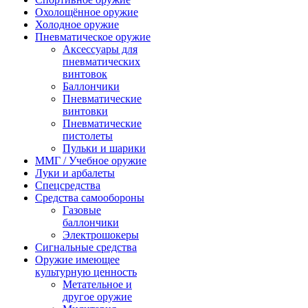
Охолощённое оружие
Холодное оружие
Пневматическое оружие
Аксессуары для
пневматических
винтовок
Баллончики
Пневматические
винтовки
Пневматические
пистолеты
Пульки и шарики
ММГ / Учебное оружие
Луки и арбалеты
Спецсредства
Средства самообороны
Газовые
баллончики
Электрошокеры
Сигнальные средства
Оружие имеющее
культурную ценность
Метательное и
другое оружие