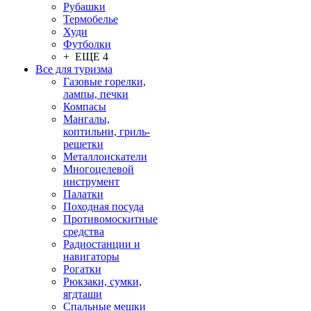
Рубашки
Термобелье
Худи
Футболки
+ ЕЩЕ 4
Все для туризма
Газовые горелки,
лампы, печки
Компасы
Мангалы,
коптильни, гриль-
решетки
Металлоискатели
Многоцелевой
инструмент
Палатки
Походная посуда
Противомоскитные
средства
Радиостанции и
навигаторы
Рогатки
Рюкзаки, сумки,
ягдташи
Спальные мешки