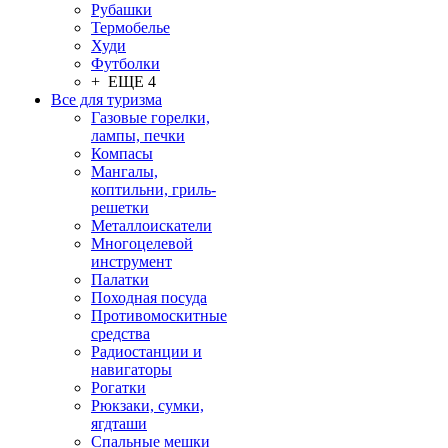
Рубашки
Термобелье
Худи
Футболки
+ ЕЩЕ 4
Все для туризма
Газовые горелки,
лампы, печки
Компасы
Мангалы,
коптильни, гриль-
решетки
Металлоискатели
Многоцелевой
инструмент
Палатки
Походная посуда
Противомоскитные
средства
Радиостанции и
навигаторы
Рогатки
Рюкзаки, сумки,
ягдташи
Спальные мешки