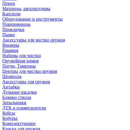
Порох
Матрицы, шеллхолдеры
Капсюли
Оборудование и инструменты
Пороховницы
Прокладки
Пыжи
Аксессуары для чистки оружия
Вишеры
Ёршики
Наборы для чистки
Оружейная химия
Патчи, Тампоны
Центры для чистки оружия
Шомпола
Аксессуары для оружия
Антабки
Дульные насадки
Бланки ствола
Затыльники
ДТК и пламегасители
Кейсы
Кобуры
Комплектующие
Краска для оружия