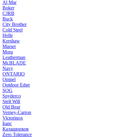
Al Mar
Boker
CJRB
Buck
City Brother
Cold Steel
Helle
Kershaw
Marser
Mora
Leatherman
Mr.BLADE
Navy
ONTARIO
Opinel
Outdoor Edge
SOG
Spyderco
Stell Will
Old Bear
Verney-Carron
Victorinox
Барс
Калашников
Zero Tolerance