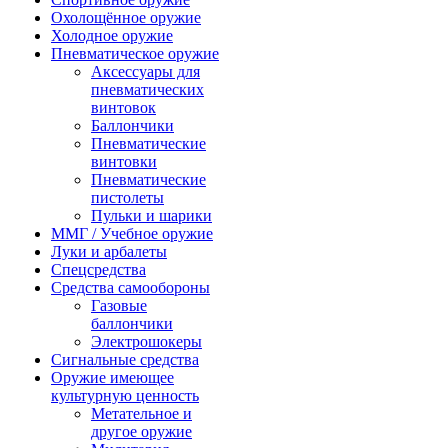
Охолощённое оружие
Холодное оружие
Пневматическое оружие
Аксессуары для
пневматических
винтовок
Баллончики
Пневматические
винтовки
Пневматические
пистолеты
Пульки и шарики
ММГ / Учебное оружие
Луки и арбалеты
Спецсредства
Средства самообороны
Газовые
баллончики
Электрошокеры
Сигнальные средства
Оружие имеющее
культурную ценность
Метательное и
другое оружие