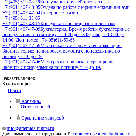
+7 (495) 611-08-78
Консультант оружейного зала
+7 (901) 407-48-05
Отдела по работе с юридическими лицами
+7 (901) 407-47-54
Интернет магазин
+7 (495) 611-33-05
+7 (901) 407-48-15
Консультант не лицензионного зала
+7 (901) 407-47-89
Бухгалтерия. Время работы бухгалтерии, с
понедельника по пятницу, с 11:00 до 18:00, обед с 13:00 до
14:00. Доп.номер:+7(495)611-59-65
+7 (901) 407-47-56
Мастерская: слесарь/мастер-ложевщик.
Звонить только по вопросам ремонта с понедельника по
пятницу с 10 до 19.
+7 (901) 407-47-96
Мастерская: покраска и гравировка.
Звонить с понедельника по пятницу с 10 до 19.
Заказать звонок
Задать вопрос
Войти
Корзина
0
Отложенные
0
Сравнение товаров
0
info@artemida-hunter.ru
Для коммерческих предложений:
commerse@artemida-hunter.ru