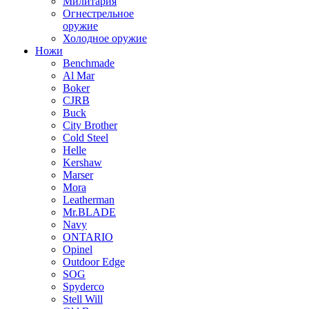
Милитария
Огнестрельное
оружие
Холодное оружие
Ножи
Benchmade
Al Mar
Boker
CJRB
Buck
City Brother
Cold Steel
Helle
Kershaw
Marser
Mora
Leatherman
Mr.BLADE
Navy
ONTARIO
Opinel
Outdoor Edge
SOG
Spyderco
Stell Will