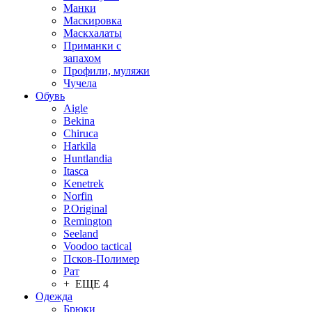
Манки
Маскировка
Маскхалаты
Приманки с
запахом
Профили, муляжи
Чучела
Обувь
Aigle
Bekina
Chiruсa
Harkila
Huntlandia
Itasca
Kenetrek
Norfin
P.Original
Remington
Seeland
Voodoo tactical
Псков-Полимер
Рат
+ ЕЩЕ 4
Одежда
Брюки