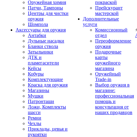
Оружейная химия
покраской
Патчи, Тампоны
Прейскурант
Центры для чистки
мастерской
оружия
Дополнительные
Шомпола
услуги
Аксессуары для оружия
Комиссионный
Антабки
отдел
Дульные насадки
Переоформление
Бланки ствола
оружия
Затыльники
Подарочные
ДТК и
карты
пламегасители
оружейного
Кейсы
магазина
Кобуры
Оружейный
Комплектующие
Trade-in
Краска для оружия
Выбор оружия в
Магазины
магазине:
Мушки
профессиональная
Патронташи
помощь и
Ложи, Комплекты
консультация от
шасси
наших продавцов
Ремни
Чехлы
Приклады, цевья и
рукоятки