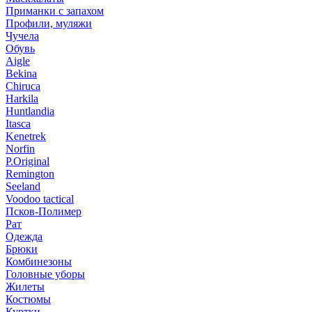
Приманки с запахом
Профили, муляжи
Чучела
Обувь
Aigle
Bekina
Chiruсa
Harkila
Huntlandia
Itasca
Kenetrek
Norfin
P.Original
Remington
Seeland
Voodoo tactical
Псков-Полимер
Рат
Одежда
Брюки
Комбинезоны
Головные уборы
Жилеты
Костюмы
Куртки