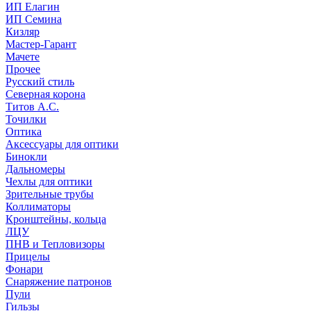
ИП Елагин
ИП Семина
Кизляр
Мастер-Гарант
Мачете
Прочее
Русский стиль
Северная корона
Титов А.С.
Точилки
Оптика
Аксессуары для оптики
Бинокли
Дальномеры
Чехлы для оптики
Зрительные трубы
Коллиматоры
Кронштейны, кольца
ЛЦУ
ПНВ и Тепловизоры
Прицелы
Фонари
Снаряжение патронов
Пули
Гильзы