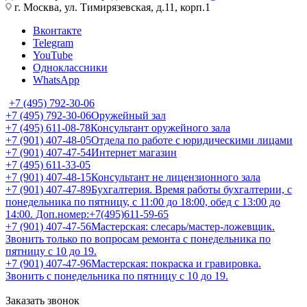
г. Москва, ул. Тимирязевская, д.11, корп.1
Вконтакте
Telegram
YouTube
Одноклассники
WhatsApp
+7 (495) 792-30-06
+7 (495) 792-30-06
Оружейный зал
+7 (495) 611-08-78
Консультант оружейного зала
+7 (901) 407-48-05
Отдела по работе с юридическими лицами
+7 (901) 407-47-54
Интернет магазин
+7 (495) 611-33-05
+7 (901) 407-48-15
Консультант не лицензионного зала
+7 (901) 407-47-89
Бухгалтерия. Время работы бухгалтерии, с
понедельника по пятницу, с 11:00 до 18:00, обед с 13:00 до
14:00. Доп.номер:+7(495)611-59-65
+7 (901) 407-47-56
Мастерская: слесарь/мастер-ложевщик.
Звонить только по вопросам ремонта с понедельника по
пятницу с 10 до 19.
+7 (901) 407-47-96
Мастерская: покраска и гравировка.
Звонить с понедельника по пятницу с 10 до 19.
Заказать звонок