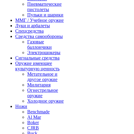
Пневматические
пистолеты
Пульки и шарики
ММГ / Учебное оружие
Луки и арбалеты
Спецсредства
Средства самообороны
Газовые
баллончики
Электрошокеры
Сигнальные средства
Оружие имеющее
культурную ценность
Метательное и
другое оружие
Милитария
Огнестрельное
оружие
Холодное оружие
Ножи
Benchmade
Al Mar
Boker
CJRB
Buck