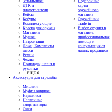
Затыльники
Подарочные
ДТК и
карты
пламегасители
оружейного
Кейсы
магазина
Кобуры
Оружейный
Комплектующие
Trade-in
Краска для оружия
Выбор оружия в
Магазины
магазине:
Мушки
профессиональная
Патронташи
помощь и
Ложи, Комплекты
консультация от
шасси
наших продавцов
Ремни
Чехлы
Приклады, цевья и
рукоятки
+ ЕЩЕ 6
Аксессуары для стрельбы
Мишени
Муфты коврики
Наушники
Наплечные
амортизаторы
Очки