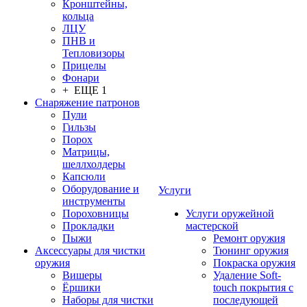
Кронштейны,
кольца
ЛЦУ
ПНВ и
Тепловизоры
Прицелы
Фонари
+ ЕЩЕ 1
Снаряжение патронов
Пули
Гильзы
Порох
Матрицы,
шеллхолдеры
Капсюли
Оборудование и
Услуги
инструменты
Пороховницы
Услуги оружейной
Прокладки
мастерской
Пыжи
Ремонт оружия
Аксессуары для чистки
Тюнинг оружия
оружия
Покраска оружия
Вишеры
Удаление Soft-
Ёршики
touch покрытия с
Наборы для чистки
последующей