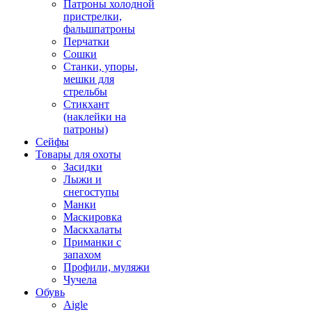
Патроны холодной
пристрелки,
фальшпатроны
Перчатки
Сошки
Станки, упоры,
мешки для
стрельбы
Стикхант
(наклейки на
патроны)
Сейфы
Товары для охоты
Засидки
Лыжи и
снегоступы
Манки
Маскировка
Маскхалаты
Приманки с
запахом
Профили, муляжи
Чучела
Обувь
Aigle