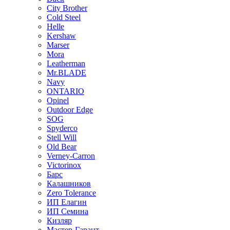
City Brother
Cold Steel
Helle
Kershaw
Marser
Mora
Leatherman
Mr.BLADE
Navy
ONTARIO
Opinel
Outdoor Edge
SOG
Spyderco
Stell Will
Old Bear
Verney-Carron
Victorinox
Барс
Калашников
Zero Tolerance
ИП Елагин
ИП Семина
Кизляр
Мастер-Гарант