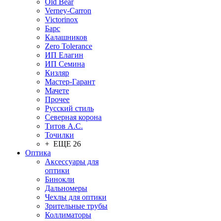
Old Bear
Verney-Carron
Victorinox
Барс
Калашников
Zero Tolerance
ИП Елагин
ИП Семина
Кизляр
Мастер-Гарант
Мачете
Прочее
Русский стиль
Северная корона
Титов А.С.
Точилки
+ ЕЩЕ 26
Оптика
Аксессуары для
оптики
Бинокли
Дальномеры
Чехлы для оптики
Зрительные трубы
Коллиматоры