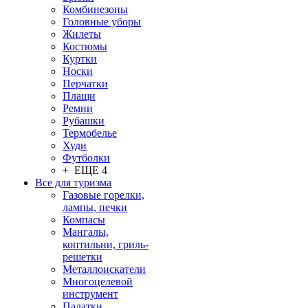
Комбинезоны
Головные уборы
Жилеты
Костюмы
Куртки
Носки
Перчатки
Плащи
Ремни
Рубашки
Термобелье
Худи
Футболки
+ ЕЩЕ 4
Все для туризма
Газовые горелки,
лампы, печки
Компасы
Мангалы,
коптильни, гриль-
решетки
Металлоискатели
Многоцелевой
инструмент
Палатки