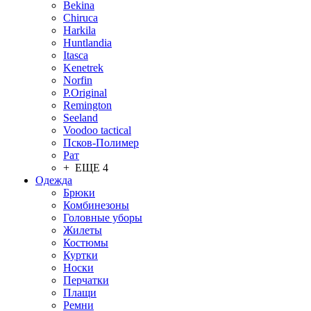
Bekina
Chiruсa
Harkila
Huntlandia
Itasca
Kenetrek
Norfin
P.Original
Remington
Seeland
Voodoo tactical
Псков-Полимер
Рат
+ ЕЩЕ 4
Одежда
Брюки
Комбинезоны
Головные уборы
Жилеты
Костюмы
Куртки
Носки
Перчатки
Плащи
Ремни