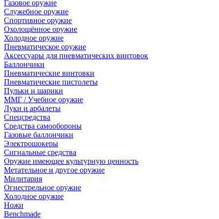
Газовое оружие
Служебное оружие
Спортивное оружие
Охолощённое оружие
Холодное оружие
Пневматическое оружие
Аксессуары для пневматических винтовок
Баллончики
Пневматические винтовки
Пневматические пистолеты
Пульки и шарики
ММГ / Учебное оружие
Луки и арбалеты
Спецсредства
Средства самообороны
Газовые баллончики
Электрошокеры
Сигнальные средства
Оружие имеющее культурную ценность
Метательное и другое оружие
Милитария
Огнестрельное оружие
Холодное оружие
Ножи
Benchmade