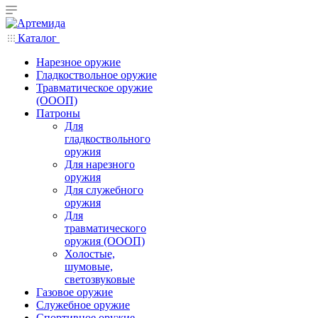
Каталог
Нарезное оружие
Гладкоствольное оружие
Травматическое оружие
(ОООП)
Патроны
Для
гладкоствольного
оружия
Для нарезного
оружия
Для служебного
оружия
Для
травматического
оружия (ОООП)
Холостые,
шумовые,
светозвуковые
Газовое оружие
Служебное оружие
Спортивное оружие