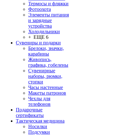
Термосы и фляжки
Фотоохота
Элементы питания
и зарядные
устройства
Холодильники
+ ЕЩЕ 6
Сувениры и подарки
Брелоки, значки,
карабины
Живопись,
графика, гобелены
Сувенирные
наборы, рюмки,
стопки
Часы настенные
Макеты патронов
Чехлы для
телефонов
Подарочные
сертификаты
Тактическая медицина
Носилки
Подсумки