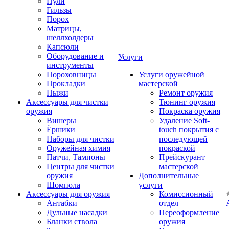
Пули
Гильзы
Порох
Матрицы,
шеллхолдеры
Капсюли
Оборудование и
Услуги
инструменты
Пороховницы
Услуги оружейной
Прокладки
мастерской
Пыжи
Ремонт оружия
Аксессуары для чистки
Тюнинг оружия
оружия
Покраска оружия
Вишеры
Удаление Soft-
Ёршики
touch покрытия с
Наборы для чистки
последующей
Оружейная химия
покраской
Патчи, Тампоны
Прейскурант
Центры для чистки
мастерской
оружия
Дополнительные
Шомпола
услуги
Аксессуары для оружия
Комиссионный
Антабки
отдел
Дульные насадки
Переоформление
Бланки ствола
оружия