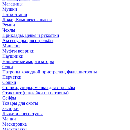
Магазины
Мушки
Патронташи
Ложи, Комплекты шасси
Ремни
Чехлы
Приклады, цевья и рукоятки
Аксессуары для стрельбы
Мишени
Муфты коврики
Наушники
Наплечные амортизаторы
Очки
Патроны холодной пристрелки, фальшпатроны
Перчатки
Сошки
Станки, упоры, мешки для стрельбы
Стикхант (наклейки на патроны)
Сейфы
Товары для охоты
Засидки
Лыжи и снегоступы
Манки
Маскировка
Маскхалаты