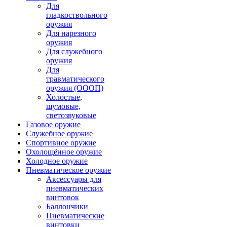
Для
гладкоствольного
оружия
Для нарезного
оружия
Для служебного
оружия
Для
травматического
оружия (ОООП)
Холостые,
шумовые,
светозвуковые
Газовое оружие
Служебное оружие
Спортивное оружие
Охолощённое оружие
Холодное оружие
Пневматическое оружие
Аксессуары для
пневматических
винтовок
Баллончики
Пневматические
винтовки