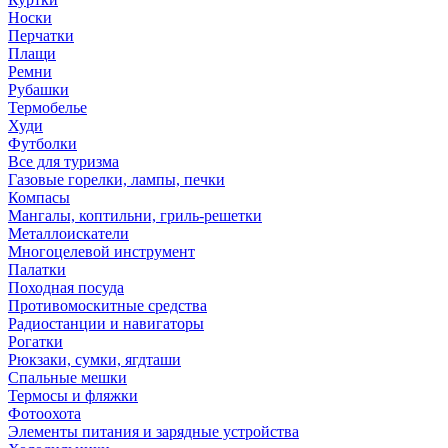
Носки
Перчатки
Плащи
Ремни
Рубашки
Термобелье
Худи
Футболки
Все для туризма
Газовые горелки, лампы, печки
Компасы
Мангалы, коптильни, гриль-решетки
Металлоискатели
Многоцелевой инструмент
Палатки
Походная посуда
Противомоскитные средства
Радиостанции и навигаторы
Рогатки
Рюкзаки, сумки, ягдташи
Спальные мешки
Термосы и фляжки
Фотоохота
Элементы питания и зарядные устройства