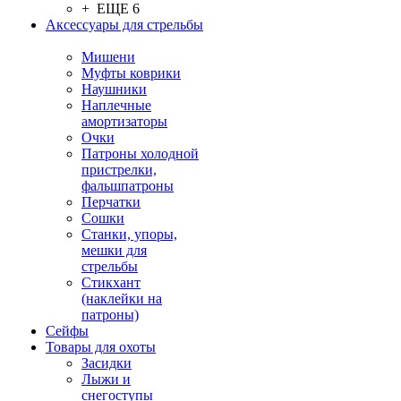
+ ЕЩЕ 6
Аксессуары для стрельбы
Мишени
Муфты коврики
Наушники
Наплечные
амортизаторы
Очки
Патроны холодной
пристрелки,
фальшпатроны
Перчатки
Сошки
Станки, упоры,
мешки для
стрельбы
Стикхант
(наклейки на
патроны)
Сейфы
Товары для охоты
Засидки
Лыжи и
снегоступы