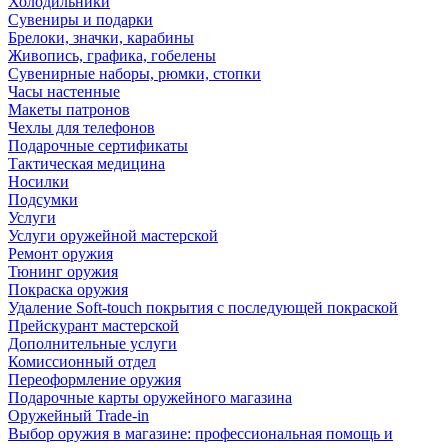
Холодильники
Сувениры и подарки
Брелоки, значки, карабины
Живопись, графика, гобелены
Сувенирные наборы, рюмки, стопки
Часы настенные
Макеты патронов
Чехлы для телефонов
Подарочные сертификаты
Тактическая медицина
Носилки
Подсумки
Услуги
Услуги оружейной мастерской
Ремонт оружия
Тюнинг оружия
Покраска оружия
Удаление Soft-touch покрытия с последующей покраской
Прейскурант мастерской
Дополнительные услуги
Комиссионный отдел
Переоформление оружия
Подарочные карты оружейного магазина
Оружейный Trade-in
Выбор оружия в магазине: профессиональная помощь и