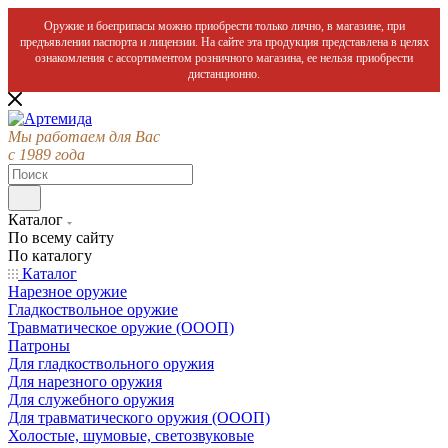
Оружие и боеприпасы можно приобрести только лично, в магазине, при
предъявлении паспорта и лицензии. На сайте эта продукция представлена в целях
ознакомления с ассортиментом розничного магазина, ее нельзя приобрести
дистанционно.
Мы работаем для Вас
с 1989 года
Каталог
По всему сайту
По каталогу
Каталог
Нарезное оружие
Гладкоствольное оружие
Травматическое оружие (ОООП)
Патроны
Для гладкоствольного оружия
Для нарезного оружия
Для служебного оружия
Для травматического оружия (ОООП)
Холостые, шумовые, светозвуковые