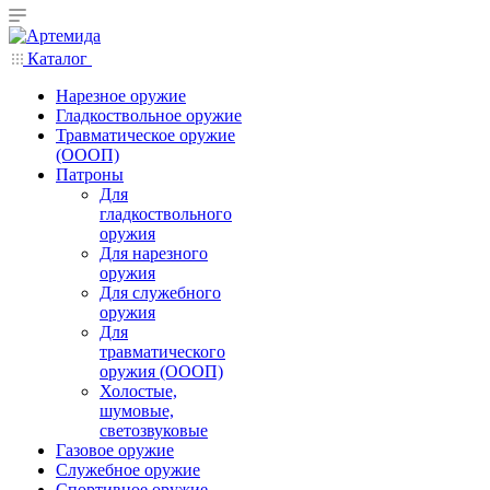
Каталог
Нарезное оружие
Гладкоствольное оружие
Травматическое оружие
(ОООП)
Патроны
Для
гладкоствольного
оружия
Для нарезного
оружия
Для служебного
оружия
Для
травматического
оружия (ОООП)
Холостые,
шумовые,
светозвуковые
Газовое оружие
Служебное оружие
Спортивное оружие