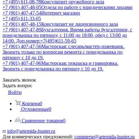
+7 (495) 611-08-78
Консультант оружейного зала
+7 (901) 407-48-05
Отдела по работе с юридическими лицами
+7 (901) 407-47-54
Интернет магазин
+7 (495) 611-33-05
+7 (901) 407-48-15
Консультант не лицензионного зала
+7 (901) 407-47-89
Бухгалтерия. Время работы бухгалтерии, с
понедельника по пятницу, с 11:00 до 18:00, обед с 13:00 до
14:00. Доп.номер:+7(495)611-59-65
+7 (901) 407-47-56
Мастерская: слесарь/мастер-ложевщик.
Звонить только по вопросам ремонта с понедельника по
пятницу с 10 до 19.
+7 (901) 407-47-96
Мастерская: покраска и гравировка.
Звонить с понедельника по пятницу с 10 до 19.
Заказать звонок
Задать вопрос
Войти
Корзина
0
Отложенные
0
Сравнение товаров
0
info@artemida-hunter.ru
Для коммерческих предложений:
commerse@artemida-hunter.ru