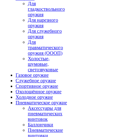
Для
гладкоствольного
оружия
Для нарезного
оружия
Для служебного
оружия
Для
травматического
оружия (ОООП)
Холостые,
шумовые,
светозвуковые
Газовое оружие
Служебное оружие
Спортивное оружие
Охолощённое оружие
Холодное оружие
Пневматическое оружие
Аксессуары для
пневматических
винтовок
Баллончики
Пневматические
винтовки