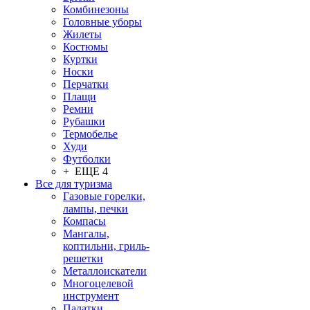
Комбинезоны
Головные уборы
Жилеты
Костюмы
Куртки
Носки
Перчатки
Плащи
Ремни
Рубашки
Термобелье
Худи
Футболки
+ ЕЩЕ 4
Все для туризма
Газовые горелки,
лампы, печки
Компасы
Мангалы,
коптильни, гриль-
решетки
Металлоискатели
Многоцелевой
инструмент
Палатки