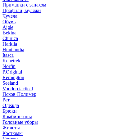
Приманки с запахом
Профили, муляжи
Чучела
Обувь
Aigle
Bekina
Chiruсa
Harkila
Huntlandia
Itasca
Kenetrek
Norfin
P.Original
Remington
Seeland
Voodoo tactical
Псков-Полимер
Рат
Одежда
Брюки
Комбинезоны
Головные уборы
Жилеты
Костюмы
Куртки