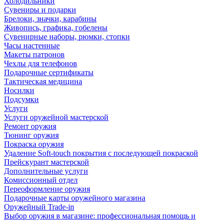
Холодильники
Сувениры и подарки
Брелоки, значки, карабины
Живопись, графика, гобелены
Сувенирные наборы, рюмки, стопки
Часы настенные
Макеты патронов
Чехлы для телефонов
Подарочные сертификаты
Тактическая медицина
Носилки
Подсумки
Услуги
Услуги оружейной мастерской
Ремонт оружия
Тюнинг оружия
Покраска оружия
Удаление Soft-touch покрытия с последующей покраской
Прейскурант мастерской
Дополнительные услуги
Комиссионный отдел
Переоформление оружия
Подарочные карты оружейного магазина
Оружейный Trade-in
Выбор оружия в магазине: профессиональная помощь и