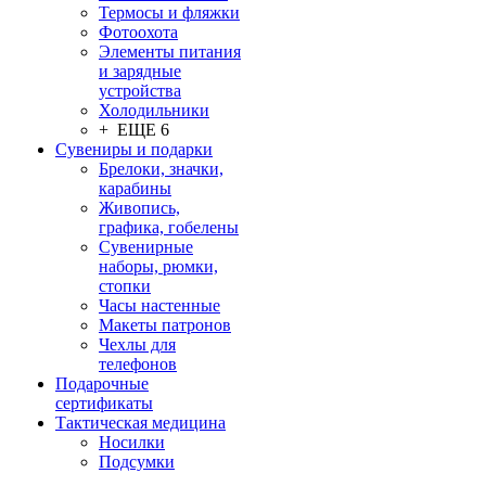
Термосы и фляжки
Фотоохота
Элементы питания
и зарядные
устройства
Холодильники
+ ЕЩЕ 6
Сувениры и подарки
Брелоки, значки,
карабины
Живопись,
графика, гобелены
Сувенирные
наборы, рюмки,
стопки
Часы настенные
Макеты патронов
Чехлы для
телефонов
Подарочные
сертификаты
Тактическая медицина
Носилки
Подсумки