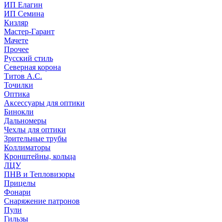
ИП Елагин
ИП Семина
Кизляр
Мастер-Гарант
Мачете
Прочее
Русский стиль
Северная корона
Титов А.С.
Точилки
Оптика
Аксессуары для оптики
Бинокли
Дальномеры
Чехлы для оптики
Зрительные трубы
Коллиматоры
Кронштейны, кольца
ЛЦУ
ПНВ и Тепловизоры
Прицелы
Фонари
Снаряжение патронов
Пули
Гильзы