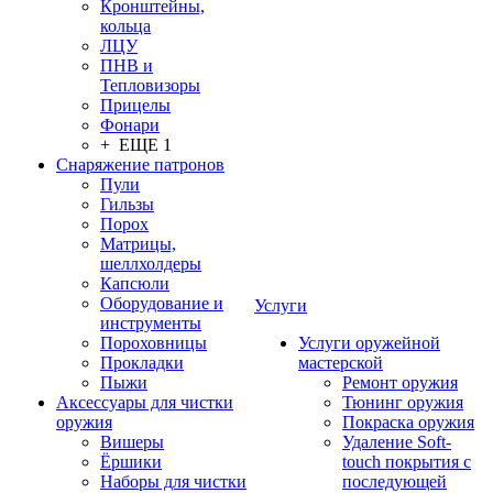
Кронштейны,
кольца
ЛЦУ
ПНВ и
Тепловизоры
Прицелы
Фонари
+ ЕЩЕ 1
Снаряжение патронов
Пули
Гильзы
Порох
Матрицы,
шеллхолдеры
Капсюли
Оборудование и
Услуги
инструменты
Пороховницы
Услуги оружейной
Прокладки
мастерской
Пыжи
Ремонт оружия
Аксессуары для чистки
Тюнинг оружия
оружия
Покраска оружия
Вишеры
Удаление Soft-
Ёршики
touch покрытия с
Наборы для чистки
последующей