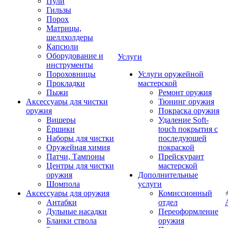
Пули
Гильзы
Порох
Матрицы,
шеллхолдеры
Капсюли
Оборудование и
Услуги
инструменты
Пороховницы
Услуги оружейной
Прокладки
мастерской
Пыжи
Ремонт оружия
Аксессуары для чистки
Тюнинг оружия
оружия
Покраска оружия
Вишеры
Удаление Soft-
Ёршики
touch покрытия с
Наборы для чистки
последующей
Оружейная химия
покраской
Патчи, Тампоны
Прейскурант
Центры для чистки
мастерской
оружия
Дополнительные
Шомпола
услуги
Аксессуары для оружия
Комиссионный
Антабки
отдел
Дульные насадки
Переоформление
Бланки ствола
оружия