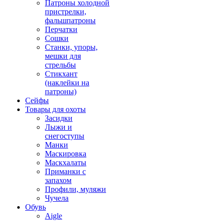
Патроны холодной
пристрелки,
фальшпатроны
Перчатки
Сошки
Станки, упоры,
мешки для
стрельбы
Стикхант
(наклейки на
патроны)
Сейфы
Товары для охоты
Засидки
Лыжи и
снегоступы
Манки
Маскировка
Маскхалаты
Приманки с
запахом
Профили, муляжи
Чучела
Обувь
Aigle