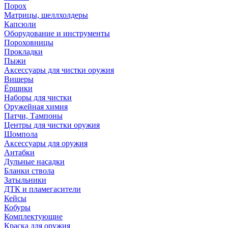
Порох
Матрицы, шеллхолдеры
Капсюли
Оборудование и инструменты
Пороховницы
Прокладки
Пыжи
Аксессуары для чистки оружия
Вишеры
Ёршики
Наборы для чистки
Оружейная химия
Патчи, Тампоны
Центры для чистки оружия
Шомпола
Аксессуары для оружия
Антабки
Дульные насадки
Бланки ствола
Затыльники
ДТК и пламегасители
Кейсы
Кобуры
Комплектующие
Краска для оружия