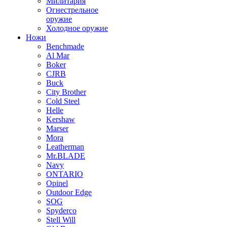
Милитария
Огнестрельное
оружие
Холодное оружие
Ножи
Benchmade
Al Mar
Boker
CJRB
Buck
City Brother
Cold Steel
Helle
Kershaw
Marser
Mora
Leatherman
Mr.BLADE
Navy
ONTARIO
Opinel
Outdoor Edge
SOG
Spyderco
Stell Will