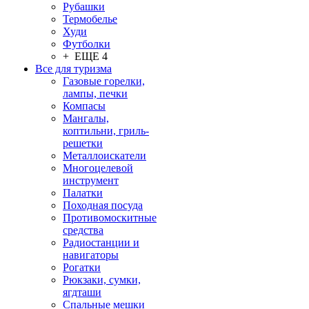
Рубашки
Термобелье
Худи
Футболки
+ ЕЩЕ 4
Все для туризма
Газовые горелки,
лампы, печки
Компасы
Мангалы,
коптильни, гриль-
решетки
Металлоискатели
Многоцелевой
инструмент
Палатки
Походная посуда
Противомоскитные
средства
Радиостанции и
навигаторы
Рогатки
Рюкзаки, сумки,
ягдташи
Спальные мешки