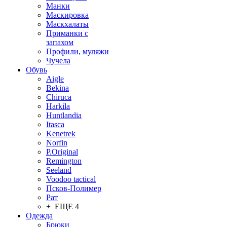
Манки
Маскировка
Маскхалаты
Приманки с
запахом
Профили, муляжи
Чучела
Обувь
Aigle
Bekina
Chiruсa
Harkila
Huntlandia
Itasca
Kenetrek
Norfin
P.Original
Remington
Seeland
Voodoo tactical
Псков-Полимер
Рат
+ ЕЩЕ 4
Одежда
Брюки