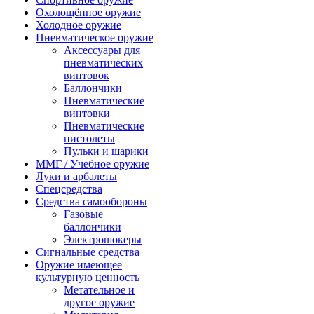
Охолощённое оружие
Холодное оружие
Пневматическое оружие
Аксессуары для
пневматических
винтовок
Баллончики
Пневматические
винтовки
Пневматические
пистолеты
Пульки и шарики
ММГ / Учебное оружие
Луки и арбалеты
Спецсредства
Средства самообороны
Газовые
баллончики
Электрошокеры
Сигнальные средства
Оружие имеющее
культурную ценность
Метательное и
другое оружие