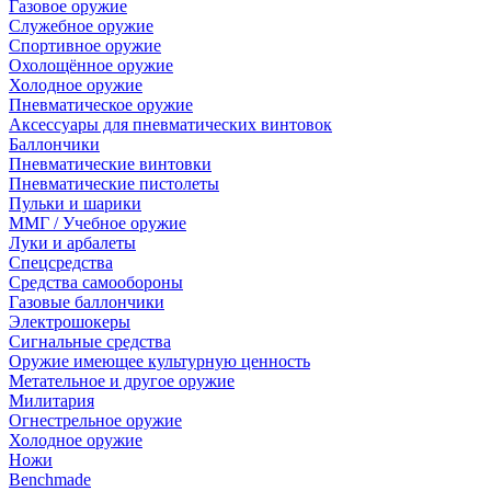
Газовое оружие
Служебное оружие
Спортивное оружие
Охолощённое оружие
Холодное оружие
Пневматическое оружие
Аксессуары для пневматических винтовок
Баллончики
Пневматические винтовки
Пневматические пистолеты
Пульки и шарики
ММГ / Учебное оружие
Луки и арбалеты
Спецсредства
Средства самообороны
Газовые баллончики
Электрошокеры
Сигнальные средства
Оружие имеющее культурную ценность
Метательное и другое оружие
Милитария
Огнестрельное оружие
Холодное оружие
Ножи
Benchmade