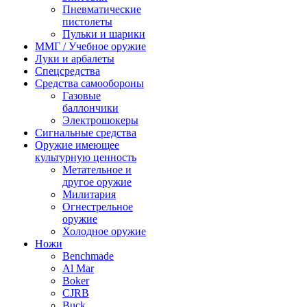
Пневматические
пистолеты
Пульки и шарики
ММГ / Учебное оружие
Луки и арбалеты
Спецсредства
Средства самообороны
Газовые
баллончики
Электрошокеры
Сигнальные средства
Оружие имеющее
культурную ценность
Метательное и
другое оружие
Милитария
Огнестрельное
оружие
Холодное оружие
Ножи
Benchmade
Al Mar
Boker
CJRB
Buck