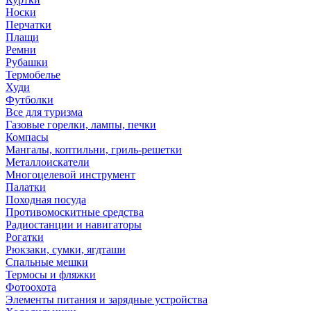
Носки
Перчатки
Плащи
Ремни
Рубашки
Термобелье
Худи
Футболки
Все для туризма
Газовые горелки, лампы, печки
Компасы
Мангалы, коптильни, гриль-решетки
Металлоискатели
Многоцелевой инструмент
Палатки
Походная посуда
Противомоскитные средства
Радиостанции и навигаторы
Рогатки
Рюкзаки, сумки, ягдташи
Спальные мешки
Термосы и фляжки
Фотоохота
Элементы питания и зарядные устройства