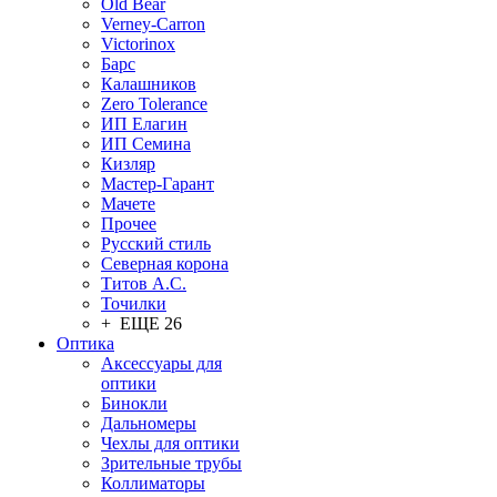
Old Bear
Verney-Carron
Victorinox
Барс
Калашников
Zero Tolerance
ИП Елагин
ИП Семина
Кизляр
Мастер-Гарант
Мачете
Прочее
Русский стиль
Северная корона
Титов А.С.
Точилки
+ ЕЩЕ 26
Оптика
Аксессуары для
оптики
Бинокли
Дальномеры
Чехлы для оптики
Зрительные трубы
Коллиматоры