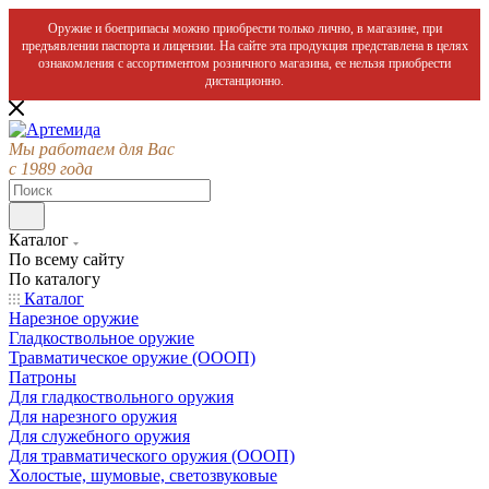
Оружие и боеприпасы можно приобрести только лично, в магазине, при
предъявлении паспорта и лицензии. На сайте эта продукция представлена в целях
ознакомления с ассортиментом розничного магазина, ее нельзя приобрести
дистанционно.
Мы работаем для Вас
с 1989 года
Каталог
По всему сайту
По каталогу
Каталог
Нарезное оружие
Гладкоствольное оружие
Травматическое оружие (ОООП)
Патроны
Для гладкоствольного оружия
Для нарезного оружия
Для служебного оружия
Для травматического оружия (ОООП)
Холостые, шумовые, светозвуковые