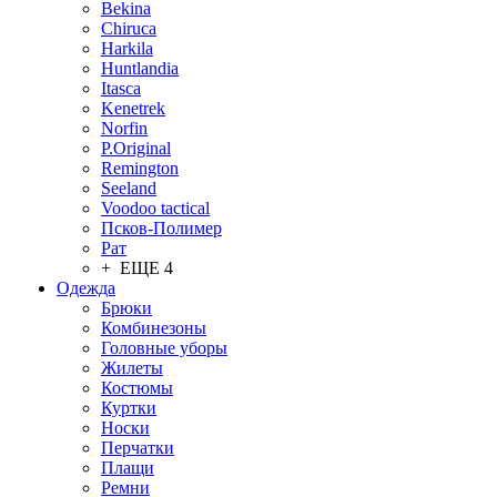
Bekina
Chiruсa
Harkila
Huntlandia
Itasca
Kenetrek
Norfin
P.Original
Remington
Seeland
Voodoo tactical
Псков-Полимер
Рат
+ ЕЩЕ 4
Одежда
Брюки
Комбинезоны
Головные уборы
Жилеты
Костюмы
Куртки
Носки
Перчатки
Плащи
Ремни