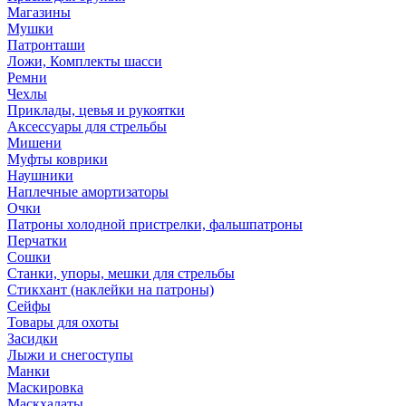
Магазины
Мушки
Патронташи
Ложи, Комплекты шасси
Ремни
Чехлы
Приклады, цевья и рукоятки
Аксессуары для стрельбы
Мишени
Муфты коврики
Наушники
Наплечные амортизаторы
Очки
Патроны холодной пристрелки, фальшпатроны
Перчатки
Сошки
Станки, упоры, мешки для стрельбы
Стикхант (наклейки на патроны)
Сейфы
Товары для охоты
Засидки
Лыжи и снегоступы
Манки
Маскировка
Маскхалаты