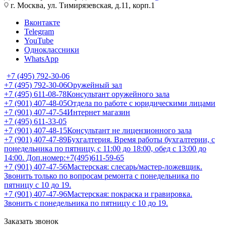
г. Москва, ул. Тимирязевская, д.11, корп.1
Вконтакте
Telegram
YouTube
Одноклассники
WhatsApp
+7 (495) 792-30-06
+7 (495) 792-30-06
Оружейный зал
+7 (495) 611-08-78
Консультант оружейного зала
+7 (901) 407-48-05
Отдела по работе с юридическими лицами
+7 (901) 407-47-54
Интернет магазин
+7 (495) 611-33-05
+7 (901) 407-48-15
Консультант не лицензионного зала
+7 (901) 407-47-89
Бухгалтерия. Время работы бухгалтерии, с
понедельника по пятницу, с 11:00 до 18:00, обед с 13:00 до
14:00. Доп.номер:+7(495)611-59-65
+7 (901) 407-47-56
Мастерская: слесарь/мастер-ложевщик.
Звонить только по вопросам ремонта с понедельника по
пятницу с 10 до 19.
+7 (901) 407-47-96
Мастерская: покраска и гравировка.
Звонить с понедельника по пятницу с 10 до 19.
Заказать звонок