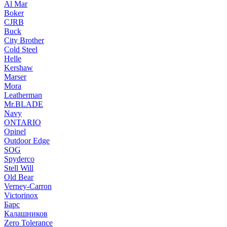
Al Mar
Boker
CJRB
Buck
City Brother
Cold Steel
Helle
Kershaw
Marser
Mora
Leatherman
Mr.BLADE
Navy
ONTARIO
Opinel
Outdoor Edge
SOG
Spyderco
Stell Will
Old Bear
Verney-Carron
Victorinox
Барс
Калашников
Zero Tolerance