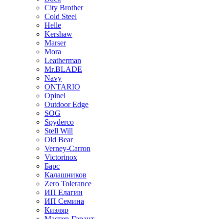
City Brother
Cold Steel
Helle
Kershaw
Marser
Mora
Leatherman
Mr.BLADE
Navy
ONTARIO
Opinel
Outdoor Edge
SOG
Spyderco
Stell Will
Old Bear
Verney-Carron
Victorinox
Барс
Калашников
Zero Tolerance
ИП Елагин
ИП Семина
Кизляр
Мастер-Гарант