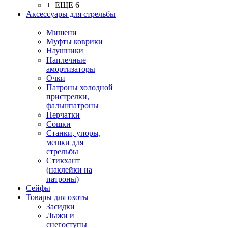
+ ЕЩЕ 6
Аксессуары для стрельбы
Мишени
Муфты коврики
Наушники
Наплечные
амортизаторы
Очки
Патроны холодной
пристрелки,
фальшпатроны
Перчатки
Сошки
Станки, упоры,
мешки для
стрельбы
Стикхант
(наклейки на
патроны)
Сейфы
Товары для охоты
Засидки
Лыжи и
снегоступы