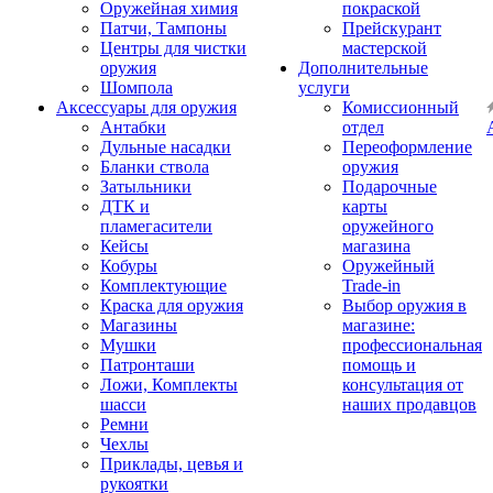
Оружейная химия
покраской
Патчи, Тампоны
Прейскурант
Центры для чистки
мастерской
оружия
Дополнительные
Шомпола
услуги
Аксессуары для оружия
Комиссионный
Антабки
отдел
Дульные насадки
Переоформление
Бланки ствола
оружия
Затыльники
Подарочные
ДТК и
карты
пламегасители
оружейного
Кейсы
магазина
Кобуры
Оружейный
Комплектующие
Trade-in
Краска для оружия
Выбор оружия в
Магазины
магазине:
Мушки
профессиональная
Патронташи
помощь и
Ложи, Комплекты
консультация от
шасси
наших продавцов
Ремни
Чехлы
Приклады, цевья и
рукоятки