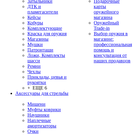
Затыльники
Подарочные
ДТК и
карты
пламегасители
оружейного
Кейсы
магазина
Кобуры
Оружейный
Комплектующие
Trade-in
Краска для оружия
Выбор оружия в
Магазины
магазине:
Мушки
профессиональная
Патронташи
помощь и
Ложи, Комплекты
консультация от
шасси
наших продавцов
Ремни
Чехлы
Приклады, цевья и
рукоятки
+ ЕЩЕ 6
Аксессуары для стрельбы
Мишени
Муфты коврики
Наушники
Наплечные
амортизаторы
Очки