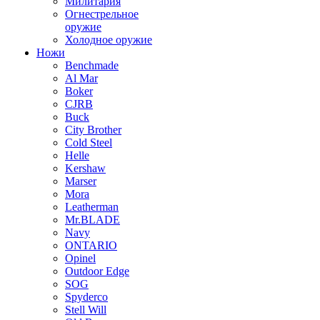
Милитария
Огнестрельное
оружие
Холодное оружие
Ножи
Benchmade
Al Mar
Boker
CJRB
Buck
City Brother
Cold Steel
Helle
Kershaw
Marser
Mora
Leatherman
Mr.BLADE
Navy
ONTARIO
Opinel
Outdoor Edge
SOG
Spyderco
Stell Will