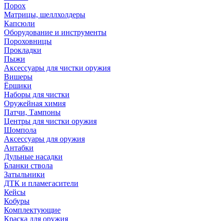
Порох
Матрицы, шеллхолдеры
Капсюли
Оборудование и инструменты
Пороховницы
Прокладки
Пыжи
Аксессуары для чистки оружия
Вишеры
Ёршики
Наборы для чистки
Оружейная химия
Патчи, Тампоны
Центры для чистки оружия
Шомпола
Аксессуары для оружия
Антабки
Дульные насадки
Бланки ствола
Затыльники
ДТК и пламегасители
Кейсы
Кобуры
Комплектующие
Краска для оружия