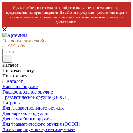
Оружие и боеприпасы можно приобрести только лично, в магазине, при
предъявлении паспорта и лицензии. На сайте эта продукция представлена в целях
ознакомления с ассортиментом розничного магазина, ее нельзя приобрести
дистанционно.
Мы работаем для Вас
с 1989 года
Каталог
По всему сайту
По каталогу
Каталог
Нарезное оружие
Гладкоствольное оружие
Травматическое оружие (ОООП)
Патроны
Для гладкоствольного оружия
Для нарезного оружия
Для служебного оружия
Для травматического оружия (ОООП)
Холостые, шумовые, светозвуковые