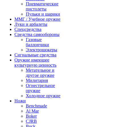
Пневматические
пистолеты
Пульки и шарики
ММГ / Учебное оружие
Луки и арбалеты
Спецсредства
Средства самообороны
Газовые
баллончики
Электрошокеры
Сигнальные средства
Оружие имеющее
культурную ценность
Метательное и
другое оружие
Милитария
Огнестрельное
оружие
Холодное оружие
Ножи
Benchmade
Al Mar
Boker
CJRB
Buck