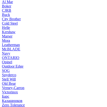
Al Mar
Boker
CJRB
Buck
City Brother
Cold Steel
Helle
Kershaw
Marser
Mora
Leatherman
Mr.BLADE
Navy
ONTARIO
Opinel
Outdoor Edge
SOG
Spyderco
Stell Will
Old Bear
Verney-Carron
Victorinox
Барс
Калашников
Zero Tolerance