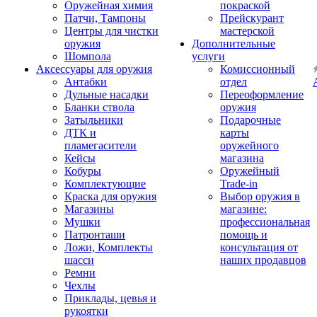
Оружейная химия
покраской
Патчи, Тампоны
Прейскурант
Центры для чистки
мастерской
оружия
Дополнительные
Шомпола
услуги
Аксессуары для оружия
Комиссионный
Антабки
отдел
Дульные насадки
Переоформление
Бланки ствола
оружия
Затыльники
Подарочные
ДТК и
карты
пламегасители
оружейного
Кейсы
магазина
Кобуры
Оружейный
Комплектующие
Trade-in
Краска для оружия
Выбор оружия в
Магазины
магазине:
Мушки
профессиональная
Патронташи
помощь и
Ложи, Комплекты
консультация от
шасси
наших продавцов
Ремни
Чехлы
Приклады, цевья и
рукоятки