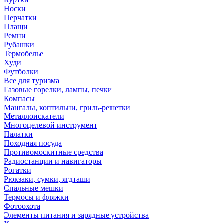
Носки
Перчатки
Плащи
Ремни
Рубашки
Термобелье
Худи
Футболки
Все для туризма
Газовые горелки, лампы, печки
Компасы
Мангалы, коптильни, гриль-решетки
Металлоискатели
Многоцелевой инструмент
Палатки
Походная посуда
Противомоскитные средства
Радиостанции и навигаторы
Рогатки
Рюкзаки, сумки, ягдташи
Спальные мешки
Термосы и фляжки
Фотоохота
Элементы питания и зарядные устройства