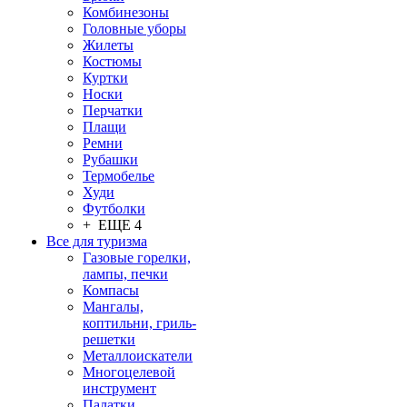
Комбинезоны
Головные уборы
Жилеты
Костюмы
Куртки
Носки
Перчатки
Плащи
Ремни
Рубашки
Термобелье
Худи
Футболки
+ ЕЩЕ 4
Все для туризма
Газовые горелки,
лампы, печки
Компасы
Мангалы,
коптильни, гриль-
решетки
Металлоискатели
Многоцелевой
инструмент
Палатки