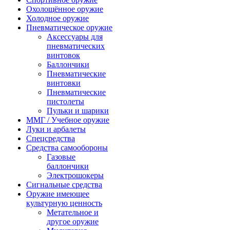
Охолощённое оружие
Холодное оружие
Пневматическое оружие
Аксессуары для
пневматических
винтовок
Баллончики
Пневматические
винтовки
Пневматические
пистолеты
Пульки и шарики
ММГ / Учебное оружие
Луки и арбалеты
Спецсредства
Средства самообороны
Газовые
баллончики
Электрошокеры
Сигнальные средства
Оружие имеющее
культурную ценность
Метательное и
другое оружие