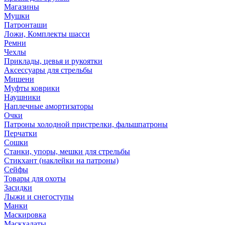
Магазины
Мушки
Патронташи
Ложи, Комплекты шасси
Ремни
Чехлы
Приклады, цевья и рукоятки
Аксессуары для стрельбы
Мишени
Муфты коврики
Наушники
Наплечные амортизаторы
Очки
Патроны холодной пристрелки, фальшпатроны
Перчатки
Сошки
Станки, упоры, мешки для стрельбы
Стикхант (наклейки на патроны)
Сейфы
Товары для охоты
Засидки
Лыжи и снегоступы
Манки
Маскировка
Маскхалаты