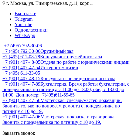
г. Москва, ул. Тимирязевская, д.11, корп.1
Вконтакте
Telegram
YouTube
Одноклассники
WhatsApp
+7 (495) 792-30-06
+7 (495) 792-30-06
Оружейный зал
+7 (495) 611-08-78
Консультант оружейного зала
+7 (901) 407-48-05
Отдела по работе с юридическими лицами
+7 (901) 407-47-54
Интернет магазин
+7 (495) 611-33-05
+7 (901) 407-48-15
Консультант не лицензионного зала
+7 (901) 407-47-89
Бухгалтерия. Время работы бухгалтерии, с
понедельника по пятницу, с 11:00 до 18:00, обед с 13:00 до
14:00. Доп.номер:+7(495)611-59-65
+7 (901) 407-47-56
Мастерская: слесарь/мастер-ложевщик.
Звонить только по вопросам ремонта с понедельника по
пятницу с 10 до 19.
+7 (901) 407-47-96
Мастерская: покраска и гравировка.
Звонить с понедельника по пятницу с 10 до 19.
Заказать звонок