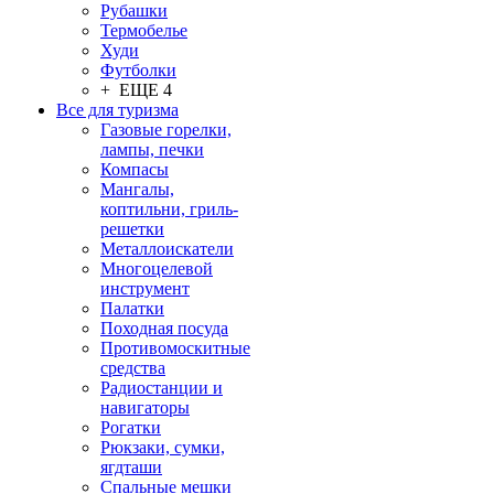
Рубашки
Термобелье
Худи
Футболки
+ ЕЩЕ 4
Все для туризма
Газовые горелки,
лампы, печки
Компасы
Мангалы,
коптильни, гриль-
решетки
Металлоискатели
Многоцелевой
инструмент
Палатки
Походная посуда
Противомоскитные
средства
Радиостанции и
навигаторы
Рогатки
Рюкзаки, сумки,
ягдташи
Спальные мешки