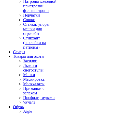
Патроны холодной
пристрелки,
фальшпатроны
Перчатки
Сошки
Станки, упоры,
мешки для
стрельбы
Стикхант
(наклейки на
патроны)
Сейфы
Товары для охоты
Засидки
Лыжи и
снегоступы
Манки
Маскировка
Маскхалаты
Приманки с
запахом
Профили, муляжи
Чучела
Обувь
Aigle