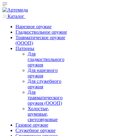
Каталог
Нарезное оружие
Гладкоствольное оружие
Травматическое оружие
(ОООП)
Патроны
Для
гладкоствольного
оружия
Для нарезного
оружия
Для служебного
оружия
Для
травматического
оружия (ОООП)
Холостые,
шумовые,
светозвуковые
Газовое оружие
Служебное оружие
Спортивное оружие