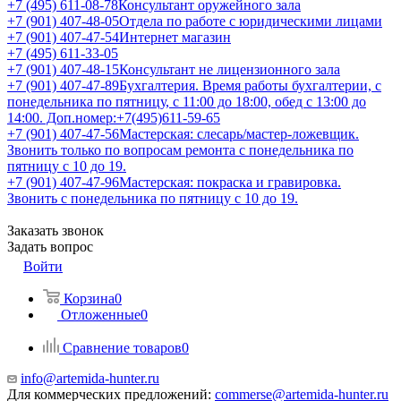
+7 (495) 611-08-78
Консультант оружейного зала
+7 (901) 407-48-05
Отдела по работе с юридическими лицами
+7 (901) 407-47-54
Интернет магазин
+7 (495) 611-33-05
+7 (901) 407-48-15
Консультант не лицензионного зала
+7 (901) 407-47-89
Бухгалтерия. Время работы бухгалтерии, с
понедельника по пятницу, с 11:00 до 18:00, обед с 13:00 до
14:00. Доп.номер:+7(495)611-59-65
+7 (901) 407-47-56
Мастерская: слесарь/мастер-ложевщик.
Звонить только по вопросам ремонта с понедельника по
пятницу с 10 до 19.
+7 (901) 407-47-96
Мастерская: покраска и гравировка.
Звонить с понедельника по пятницу с 10 до 19.
Заказать звонок
Задать вопрос
Войти
Корзина
0
Отложенные
0
Сравнение товаров
0
info@artemida-hunter.ru
Для коммерческих предложений:
commerse@artemida-hunter.ru