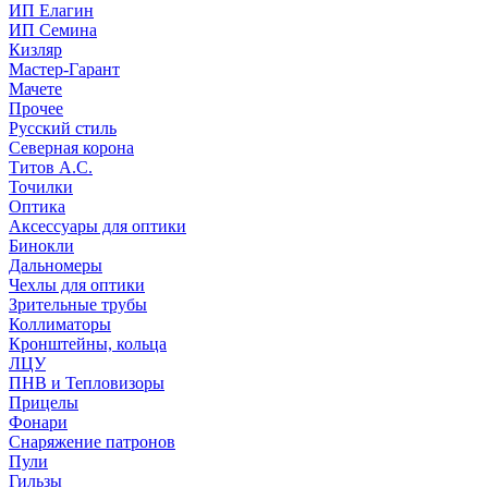
ИП Елагин
ИП Семина
Кизляр
Мастер-Гарант
Мачете
Прочее
Русский стиль
Северная корона
Титов А.С.
Точилки
Оптика
Аксессуары для оптики
Бинокли
Дальномеры
Чехлы для оптики
Зрительные трубы
Коллиматоры
Кронштейны, кольца
ЛЦУ
ПНВ и Тепловизоры
Прицелы
Фонари
Снаряжение патронов
Пули
Гильзы