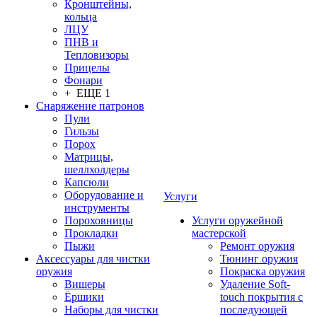
Кронштейны,
кольца
ЛЦУ
ПНВ и
Тепловизоры
Прицелы
Фонари
+ ЕЩЕ 1
Снаряжение патронов
Пули
Гильзы
Порох
Матрицы,
шеллхолдеры
Капсюли
Оборудование и
Услуги
инструменты
Пороховницы
Услуги оружейной
Прокладки
мастерской
Пыжи
Ремонт оружия
Аксессуары для чистки
Тюнинг оружия
оружия
Покраска оружия
Вишеры
Удаление Soft-
Ёршики
touch покрытия с
Наборы для чистки
последующей