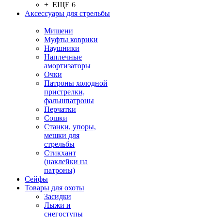
+ ЕЩЕ 6
Аксессуары для стрельбы
Мишени
Муфты коврики
Наушники
Наплечные
амортизаторы
Очки
Патроны холодной
пристрелки,
фальшпатроны
Перчатки
Сошки
Станки, упоры,
мешки для
стрельбы
Стикхант
(наклейки на
патроны)
Сейфы
Товары для охоты
Засидки
Лыжи и
снегоступы