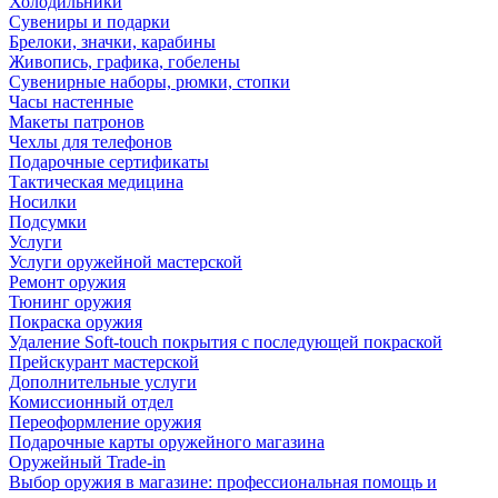
Холодильники
Сувениры и подарки
Брелоки, значки, карабины
Живопись, графика, гобелены
Сувенирные наборы, рюмки, стопки
Часы настенные
Макеты патронов
Чехлы для телефонов
Подарочные сертификаты
Тактическая медицина
Носилки
Подсумки
Услуги
Услуги оружейной мастерской
Ремонт оружия
Тюнинг оружия
Покраска оружия
Удаление Soft-touch покрытия с последующей покраской
Прейскурант мастерской
Дополнительные услуги
Комиссионный отдел
Переоформление оружия
Подарочные карты оружейного магазина
Оружейный Trade-in
Выбор оружия в магазине: профессиональная помощь и