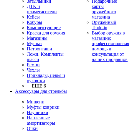
Затыльники
Подарочные
ДТК и
карты
пламегасители
оружейного
Кейсы
магазина
Кобуры
Оружейный
Комплектующие
Trade-in
Краска для оружия
Выбор оружия в
Магазины
магазине:
Мушки
профессиональная
Патронташи
помощь и
Ложи, Комплекты
консультация от
шасси
наших продавцов
Ремни
Чехлы
Приклады, цевья и
рукоятки
+ ЕЩЕ 6
Аксессуары для стрельбы
Мишени
Муфты коврики
Наушники
Наплечные
амортизаторы
Очки