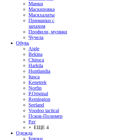
Манки
Маскировка
Маскхалаты
Приманки с
запахом
Профили, муляжи
Чучела
Обувь
Aigle
Bekina
Chiruсa
Harkila
Huntlandia
Itasca
Kenetrek
Norfin
P.Original
Remington
Seeland
Voodoo tactical
Псков-Полимер
Рат
+ ЕЩЕ 4
Одежда
Брюки