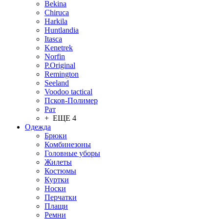
Bekina
Chiruсa
Harkila
Huntlandia
Itasca
Kenetrek
Norfin
P.Original
Remington
Seeland
Voodoo tactical
Псков-Полимер
Рат
+ ЕЩЕ 4
Одежда
Брюки
Комбинезоны
Головные уборы
Жилеты
Костюмы
Куртки
Носки
Перчатки
Плащи
Ремни