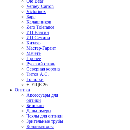
Old Bear
Verney-Carron
Victorinox
Барс
Калашников
Zero Tolerance
ИП Елагин
ИП Семина
Кизляр
Мастер-Гарант
Мачете
Прочее
Русский стиль
Северная корона
Титов А.С.
Точилки
+ ЕЩЕ 26
Оптика
Аксессуары для
оптики
Бинокли
Дальномеры
Чехлы для оптики
Зрительные трубы
Коллиматоры