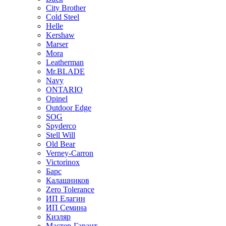
City Brother
Cold Steel
Helle
Kershaw
Marser
Mora
Leatherman
Mr.BLADE
Navy
ONTARIO
Opinel
Outdoor Edge
SOG
Spyderco
Stell Will
Old Bear
Verney-Carron
Victorinox
Барс
Калашников
Zero Tolerance
ИП Елагин
ИП Семина
Кизляр
Мастер-Гарант