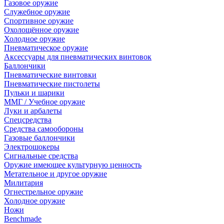
Газовое оружие
Служебное оружие
Спортивное оружие
Охолощённое оружие
Холодное оружие
Пневматическое оружие
Аксессуары для пневматических винтовок
Баллончики
Пневматические винтовки
Пневматические пистолеты
Пульки и шарики
ММГ / Учебное оружие
Луки и арбалеты
Спецсредства
Средства самообороны
Газовые баллончики
Электрошокеры
Сигнальные средства
Оружие имеющее культурную ценность
Метательное и другое оружие
Милитария
Огнестрельное оружие
Холодное оружие
Ножи
Benchmade