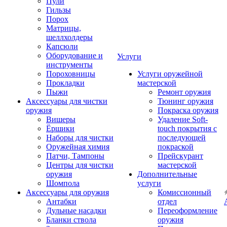
Пули
Гильзы
Порох
Матрицы,
шеллхолдеры
Капсюли
Оборудование и
Услуги
инструменты
Пороховницы
Услуги оружейной
Прокладки
мастерской
Пыжи
Ремонт оружия
Аксессуары для чистки
Тюнинг оружия
оружия
Покраска оружия
Вишеры
Удаление Soft-
Ёршики
touch покрытия с
Наборы для чистки
последующей
Оружейная химия
покраской
Патчи, Тампоны
Прейскурант
Центры для чистки
мастерской
оружия
Дополнительные
Шомпола
услуги
Аксессуары для оружия
Комиссионный
Антабки
отдел
Дульные насадки
Переоформление
Бланки ствола
оружия