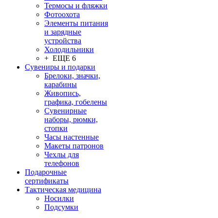
Термосы и фляжки
Фотоохота
Элементы питания
и зарядные
устройства
Холодильники
+ ЕЩЕ 6
Сувениры и подарки
Брелоки, значки,
карабины
Живопись,
графика, гобелены
Сувенирные
наборы, рюмки,
стопки
Часы настенные
Макеты патронов
Чехлы для
телефонов
Подарочные
сертификаты
Тактическая медицина
Носилки
Подсумки