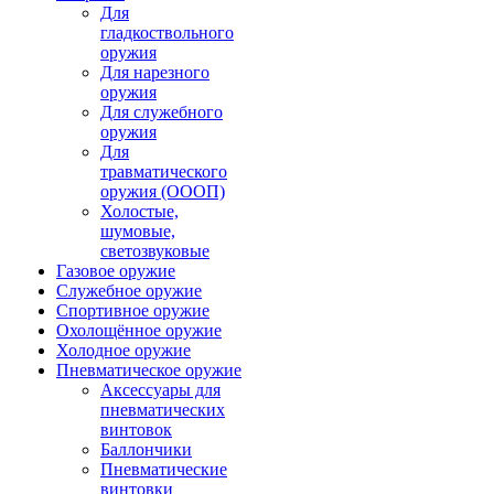
Для
гладкоствольного
оружия
Для нарезного
оружия
Для служебного
оружия
Для
травматического
оружия (ОООП)
Холостые,
шумовые,
светозвуковые
Газовое оружие
Служебное оружие
Спортивное оружие
Охолощённое оружие
Холодное оружие
Пневматическое оружие
Аксессуары для
пневматических
винтовок
Баллончики
Пневматические
винтовки