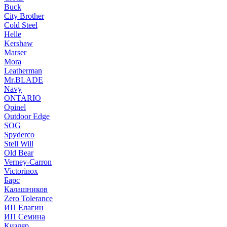
Buck
City Brother
Cold Steel
Helle
Kershaw
Marser
Mora
Leatherman
Mr.BLADE
Navy
ONTARIO
Opinel
Outdoor Edge
SOG
Spyderco
Stell Will
Old Bear
Verney-Carron
Victorinox
Барс
Калашников
Zero Tolerance
ИП Елагин
ИП Семина
Кизляр