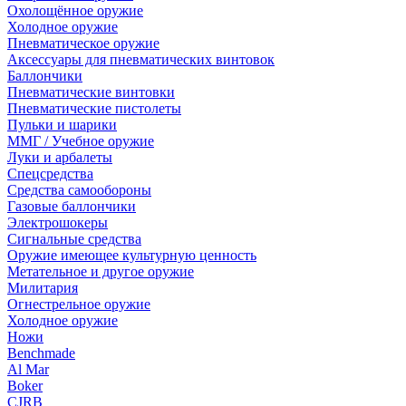
Охолощённое оружие
Холодное оружие
Пневматическое оружие
Аксессуары для пневматических винтовок
Баллончики
Пневматические винтовки
Пневматические пистолеты
Пульки и шарики
ММГ / Учебное оружие
Луки и арбалеты
Спецсредства
Средства самообороны
Газовые баллончики
Электрошокеры
Сигнальные средства
Оружие имеющее культурную ценность
Метательное и другое оружие
Милитария
Огнестрельное оружие
Холодное оружие
Ножи
Benchmade
Al Mar
Boker
CJRB