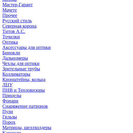
Мастер-Гарант
Мачете
Прочее
Русский стиль
Северная корона
Титов А.С.
Точилки
Оптика
Аксессуары для оптики
Бинокли
Дальномеры
Чехлы для оптики
Зрительные трубы
Коллиматоры
Кронштейны, кольца
ЛЦУ
ПНВ и Тепловизоры
Прицелы
Фонари
Снаряжение патронов
Пули
Гильзы
Порох
Матрицы, шеллхолдеры
Капсюли