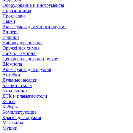
Оборудование и инструменты
Пороховницы
Прокладки
Пыжи
Аксессуары для чистки оружия
Вишеры
Ёршики
Наборы для чистки
Оружейная химия
Патчи, Тампоны
Центры для чистки оружия
Шомпола
Аксессуары для оружия
Антабки
Дульные насадки
Бланки ствола
Затыльники
ДТК и пламегасители
Кейсы
Кобуры
Комплектующие
Краска для оружия
Магазины
Мушки