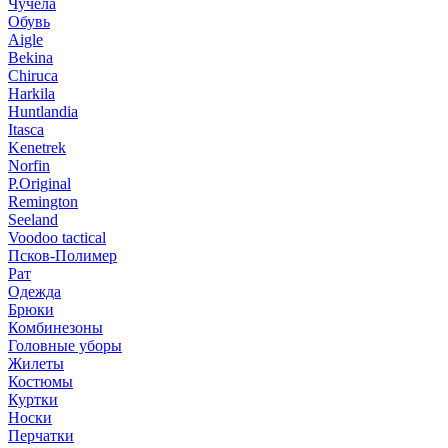
Чучела
Обувь
Aigle
Bekina
Chiruсa
Harkila
Huntlandia
Itasca
Kenetrek
Norfin
P.Original
Remington
Seeland
Voodoo tactical
Псков-Полимер
Рат
Одежда
Брюки
Комбинезоны
Головные уборы
Жилеты
Костюмы
Куртки
Носки
Перчатки