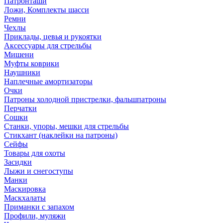
Патронташи
Ложи, Комплекты шасси
Ремни
Чехлы
Приклады, цевья и рукоятки
Аксессуары для стрельбы
Мишени
Муфты коврики
Наушники
Наплечные амортизаторы
Очки
Патроны холодной пристрелки, фальшпатроны
Перчатки
Сошки
Станки, упоры, мешки для стрельбы
Стикхант (наклейки на патроны)
Сейфы
Товары для охоты
Засидки
Лыжи и снегоступы
Манки
Маскировка
Маскхалаты
Приманки с запахом
Профили, муляжи