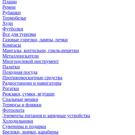
Плащи
Ремни
Рубашки
Термобелье
Худи
Футболки
Все для туризма
Газовые горелки, лампы, печки
Компасы
Мангалы, коптильни, гриль-решетки
Металлоискатели
Многоцелевой инструмент
Палатки
Походная посуда
Противомоскитные средства
Радиостанции и навигаторы
Рогатки
Рюкзаки, сумки, ягдташи
Спальные мешки
Термосы и фляжки
Фотоохота
Элементы питания и зарядные устройства
Холодильники
Сувениры и подарки
Брелоки, значки, карабины