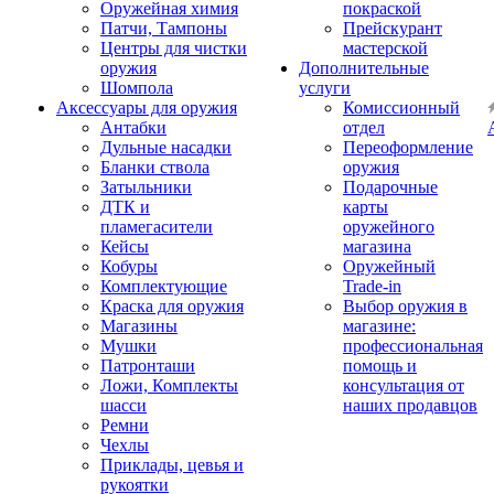
Оружейная химия
покраской
Патчи, Тампоны
Прейскурант
Центры для чистки
мастерской
оружия
Дополнительные
Шомпола
услуги
Аксессуары для оружия
Комиссионный
Антабки
отдел
Дульные насадки
Переоформление
Бланки ствола
оружия
Затыльники
Подарочные
ДТК и
карты
пламегасители
оружейного
Кейсы
магазина
Кобуры
Оружейный
Комплектующие
Trade-in
Краска для оружия
Выбор оружия в
Магазины
магазине:
Мушки
профессиональная
Патронташи
помощь и
Ложи, Комплекты
консультация от
шасси
наших продавцов
Ремни
Чехлы
Приклады, цевья и
рукоятки