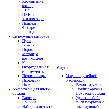
Кронштейны,
кольца
ЛЦУ
ПНВ и
Тепловизоры
Прицелы
Фонари
+ ЕЩЕ 1
Снаряжение патронов
Пули
Гильзы
Порох
Матрицы,
шеллхолдеры
Капсюли
Оборудование и
Услуги
инструменты
Пороховницы
Услуги оружейной
Прокладки
мастерской
Пыжи
Ремонт оружия
Аксессуары для чистки
Тюнинг оружия
оружия
Покраска оружия
Вишеры
Удаление Soft-
Ёршики
touch покрытия с
Наборы для чистки
последующей