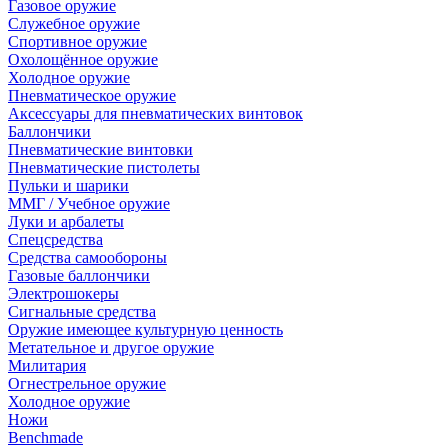
Газовое оружие
Служебное оружие
Спортивное оружие
Охолощённое оружие
Холодное оружие
Пневматическое оружие
Аксессуары для пневматических винтовок
Баллончики
Пневматические винтовки
Пневматические пистолеты
Пульки и шарики
ММГ / Учебное оружие
Луки и арбалеты
Спецсредства
Средства самообороны
Газовые баллончики
Электрошокеры
Сигнальные средства
Оружие имеющее культурную ценность
Метательное и другое оружие
Милитария
Огнестрельное оружие
Холодное оружие
Ножи
Benchmade