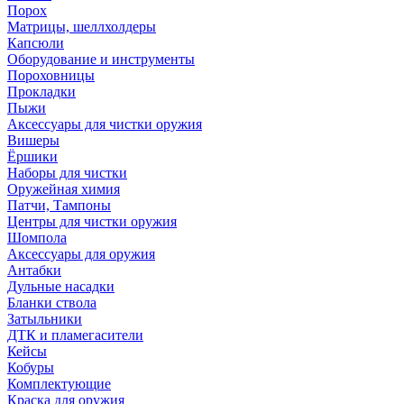
Порох
Матрицы, шеллхолдеры
Капсюли
Оборудование и инструменты
Пороховницы
Прокладки
Пыжи
Аксессуары для чистки оружия
Вишеры
Ёршики
Наборы для чистки
Оружейная химия
Патчи, Тампоны
Центры для чистки оружия
Шомпола
Аксессуары для оружия
Антабки
Дульные насадки
Бланки ствола
Затыльники
ДТК и пламегасители
Кейсы
Кобуры
Комплектующие
Краска для оружия