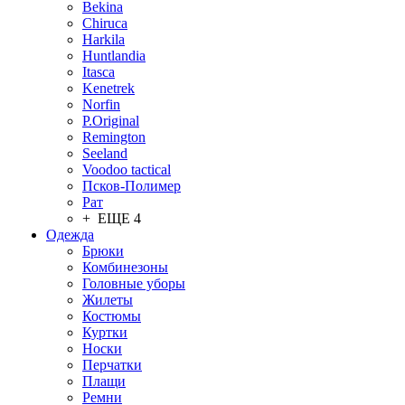
Bekina
Chiruсa
Harkila
Huntlandia
Itasca
Kenetrek
Norfin
P.Original
Remington
Seeland
Voodoo tactical
Псков-Полимер
Рат
+ ЕЩЕ 4
Одежда
Брюки
Комбинезоны
Головные уборы
Жилеты
Костюмы
Куртки
Носки
Перчатки
Плащи
Ремни