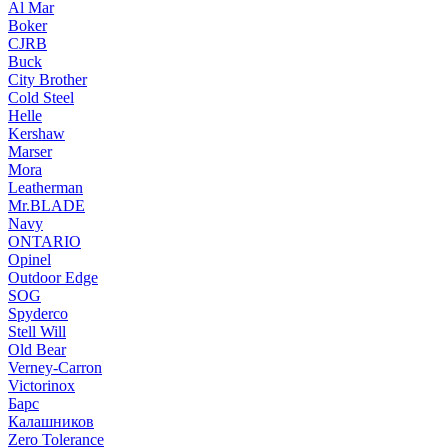
Al Mar
Boker
CJRB
Buck
City Brother
Cold Steel
Helle
Kershaw
Marser
Mora
Leatherman
Mr.BLADE
Navy
ONTARIO
Opinel
Outdoor Edge
SOG
Spyderco
Stell Will
Old Bear
Verney-Carron
Victorinox
Барс
Калашников
Zero Tolerance