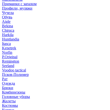
Приманки с запахом
Профили, муляжи
Чучела
Обувь
Aigle
Bekina
Chiruсa
Harkila
Huntlandia
Itasca
Kenetrek
Norfin
P.Original
Remington
Seeland
Voodoo tactical
Псков-Полимер
Рат
Одежда
Брюки
Комбинезоны
Головные уборы
Жилеты
Костюмы
Куртки