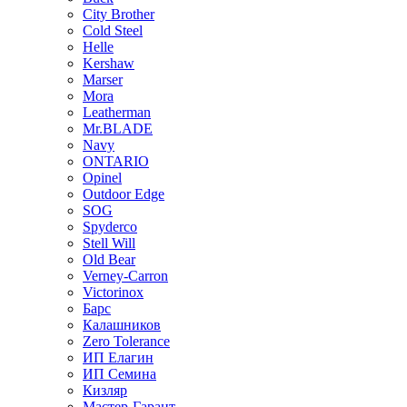
City Brother
Cold Steel
Helle
Kershaw
Marser
Mora
Leatherman
Mr.BLADE
Navy
ONTARIO
Opinel
Outdoor Edge
SOG
Spyderco
Stell Will
Old Bear
Verney-Carron
Victorinox
Барс
Калашников
Zero Tolerance
ИП Елагин
ИП Семина
Кизляр
Мастер-Гарант