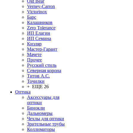
Old Bear
Verney-Carron
Victorinox
Барс
Калашников
Zero Tolerance
ИП Елагин
ИП Семина
Кизляр
Мастер-Гарант
Мачете
Прочее
Русский стиль
Северная корона
Титов А.С.
Точилки
+ ЕЩЕ 26
Оптика
Аксессуары для
оптики
Бинокли
Дальномеры
Чехлы для оптики
Зрительные трубы
Коллиматоры