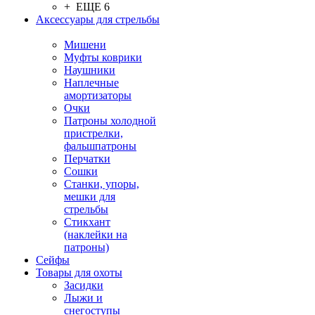
+ ЕЩЕ 6
Аксессуары для стрельбы
Мишени
Муфты коврики
Наушники
Наплечные
амортизаторы
Очки
Патроны холодной
пристрелки,
фальшпатроны
Перчатки
Сошки
Станки, упоры,
мешки для
стрельбы
Стикхант
(наклейки на
патроны)
Сейфы
Товары для охоты
Засидки
Лыжи и
снегоступы