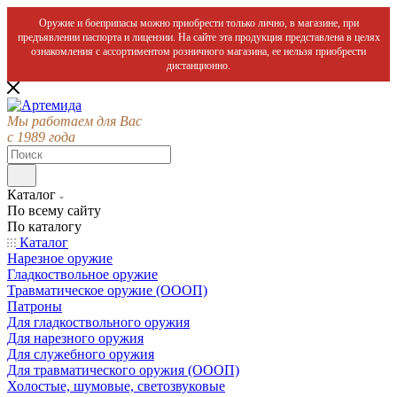
Оружие и боеприпасы можно приобрести только лично, в магазине, при
предъявлении паспорта и лицензии. На сайте эта продукция представлена в целях
ознакомления с ассортиментом розничного магазина, ее нельзя приобрести
дистанционно.
Мы работаем для Вас
с 1989 года
Каталог
По всему сайту
По каталогу
Каталог
Нарезное оружие
Гладкоствольное оружие
Травматическое оружие (ОООП)
Патроны
Для гладкоствольного оружия
Для нарезного оружия
Для служебного оружия
Для травматического оружия (ОООП)
Холостые, шумовые, светозвуковые