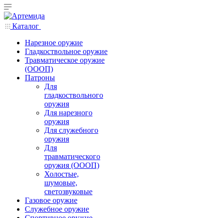
Каталог
Нарезное оружие
Гладкоствольное оружие
Травматическое оружие
(ОООП)
Патроны
Для
гладкоствольного
оружия
Для нарезного
оружия
Для служебного
оружия
Для
травматического
оружия (ОООП)
Холостые,
шумовые,
светозвуковые
Газовое оружие
Служебное оружие
Спортивное оружие