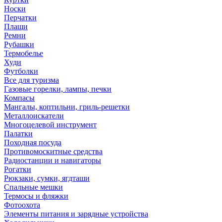
Носки
Перчатки
Плащи
Ремни
Рубашки
Термобелье
Худи
Футболки
Все для туризма
Газовые горелки, лампы, печки
Компасы
Мангалы, коптильни, гриль-решетки
Металлоискатели
Многоцелевой инструмент
Палатки
Походная посуда
Противомоскитные средства
Радиостанции и навигаторы
Рогатки
Рюкзаки, сумки, ягдташи
Спальные мешки
Термосы и фляжки
Фотоохота
Элементы питания и зарядные устройства