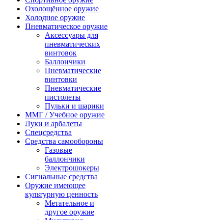
Охолощённое оружие
Холодное оружие
Пневматическое оружие
Аксессуары для
пневматических
винтовок
Баллончики
Пневматические
винтовки
Пневматические
пистолеты
Пульки и шарики
ММГ / Учебное оружие
Луки и арбалеты
Спецсредства
Средства самообороны
Газовые
баллончики
Электрошокеры
Сигнальные средства
Оружие имеющее
культурную ценность
Метательное и
другое оружие