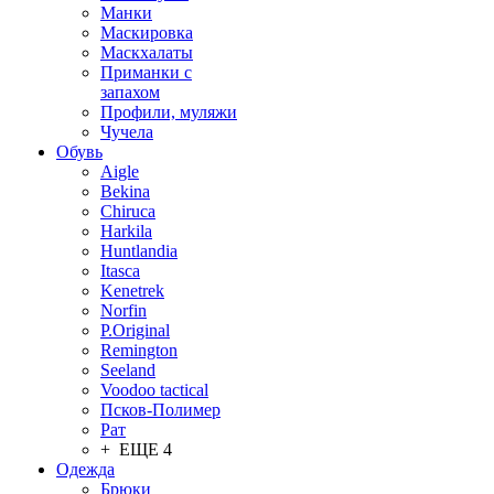
Манки
Маскировка
Маскхалаты
Приманки с
запахом
Профили, муляжи
Чучела
Обувь
Aigle
Bekina
Chiruсa
Harkila
Huntlandia
Itasca
Kenetrek
Norfin
P.Original
Remington
Seeland
Voodoo tactical
Псков-Полимер
Рат
+ ЕЩЕ 4
Одежда
Брюки