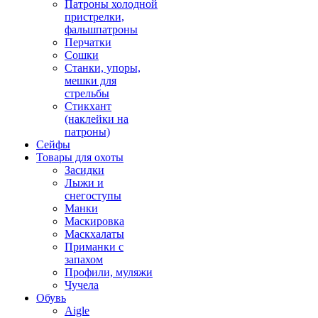
Патроны холодной
пристрелки,
фальшпатроны
Перчатки
Сошки
Станки, упоры,
мешки для
стрельбы
Стикхант
(наклейки на
патроны)
Сейфы
Товары для охоты
Засидки
Лыжи и
снегоступы
Манки
Маскировка
Маскхалаты
Приманки с
запахом
Профили, муляжи
Чучела
Обувь
Aigle