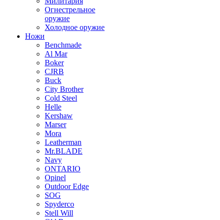
Милитария
Огнестрельное
оружие
Холодное оружие
Ножи
Benchmade
Al Mar
Boker
CJRB
Buck
City Brother
Cold Steel
Helle
Kershaw
Marser
Mora
Leatherman
Mr.BLADE
Navy
ONTARIO
Opinel
Outdoor Edge
SOG
Spyderco
Stell Will