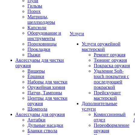
Пули
Гильзы
Порох
Матрицы,
шеллхолдеры
Капсюли
Оборудование и
Услуги
инструменты
Пороховницы
Услуги оружейной
Прокладки
мастерской
Пыжи
Ремонт оружия
Аксессуары для чистки
Тюнинг оружия
оружия
Покраска оружия
Вишеры
Удаление Soft-
Ёршики
touch покрытия с
Наборы для чистки
последующей
Оружейная химия
покраской
Патчи, Тампоны
Прейскурант
Центры для чистки
мастерской
оружия
Дополнительные
Шомпола
услуги
Аксессуары для оружия
Комиссионный
Антабки
отдел
Дульные насадки
Переоформление
Бланки ствола
оружия