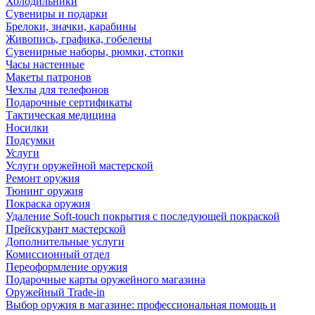
Холодильники
Сувениры и подарки
Брелоки, значки, карабины
Живопись, графика, гобелены
Сувенирные наборы, рюмки, стопки
Часы настенные
Макеты патронов
Чехлы для телефонов
Подарочные сертификаты
Тактическая медицина
Носилки
Подсумки
Услуги
Услуги оружейной мастерской
Ремонт оружия
Тюнинг оружия
Покраска оружия
Удаление Soft-touch покрытия с последующей покраской
Прейскурант мастерской
Дополнительные услуги
Комиссионный отдел
Переоформление оружия
Подарочные карты оружейного магазина
Оружейный Trade-in
Выбор оружия в магазине: профессиональная помощь и