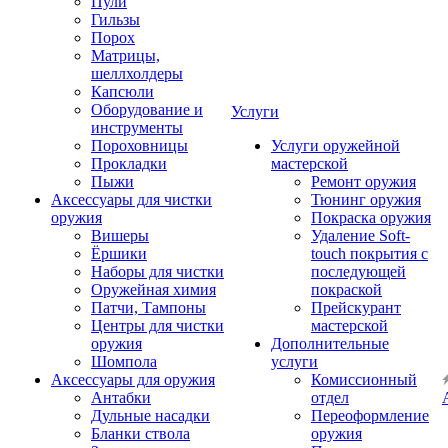
Пули
Гильзы
Порох
Матрицы,
шеллхолдеры
Капсюли
Оборудование и
Услуги
инструменты
Пороховницы
Услуги оружейной
Прокладки
мастерской
Пыжи
Ремонт оружия
Аксессуары для чистки
Тюнинг оружия
оружия
Покраска оружия
Вишеры
Удаление Soft-
Ёршики
touch покрытия с
Наборы для чистки
последующей
Оружейная химия
покраской
Патчи, Тампоны
Прейскурант
Центры для чистки
мастерской
оружия
Дополнительные
Шомпола
услуги
Аксессуары для оружия
Комиссионный
Антабки
отдел
Дульные насадки
Переоформление
Бланки ствола
оружия