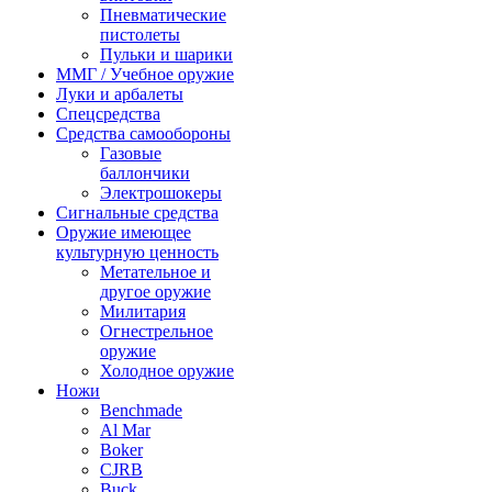
Пневматические
пистолеты
Пульки и шарики
ММГ / Учебное оружие
Луки и арбалеты
Спецсредства
Средства самообороны
Газовые
баллончики
Электрошокеры
Сигнальные средства
Оружие имеющее
культурную ценность
Метательное и
другое оружие
Милитария
Огнестрельное
оружие
Холодное оружие
Ножи
Benchmade
Al Mar
Boker
CJRB
Buck