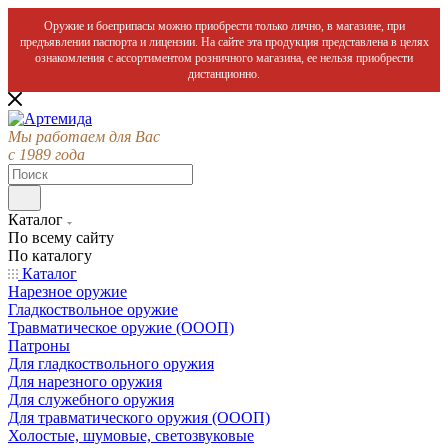
Оружие и боеприпасы можно приобрести только лично, в магазине, при
предъявлении паспорта и лицензии. На сайте эта продукция представлена в целях
ознакомления с ассортиментом розничного магазина, ее нельзя приобрести
дистанционно.
Мы работаем для Вас
с 1989 года
Каталог
По всему сайту
По каталогу
Каталог
Нарезное оружие
Гладкоствольное оружие
Травматическое оружие (ОООП)
Патроны
Для гладкоствольного оружия
Для нарезного оружия
Для служебного оружия
Для травматического оружия (ОООП)
Холостые, шумовые, светозвуковые