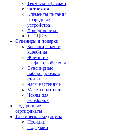
Термосы и фляжки
Фотоохота
Элементы питания
и зарядные
устройства
Холодильники
+ ЕЩЕ 6
Сувениры и подарки
Брелоки, значки,
карабины
Живопись,
графика, гобелены
Сувенирные
наборы, рюмки,
стопки
Часы настенные
Макеты патронов
Чехлы для
телефонов
Подарочные
сертификаты
Тактическая медицина
Носилки
Подсумки