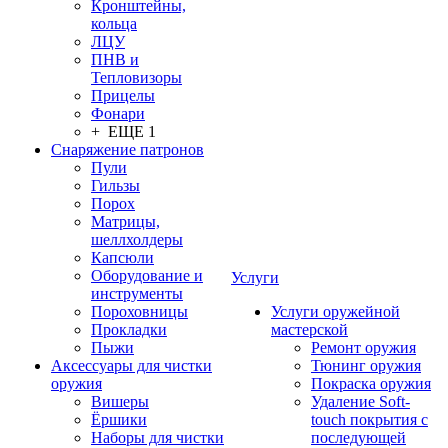
Кронштейны,
кольца
ЛЦУ
ПНВ и
Тепловизоры
Прицелы
Фонари
+ ЕЩЕ 1
Снаряжение патронов
Пули
Гильзы
Порох
Матрицы,
шеллхолдеры
Капсюли
Оборудование и
Услуги
инструменты
Пороховницы
Услуги оружейной
Прокладки
мастерской
Пыжи
Ремонт оружия
Аксессуары для чистки
Тюнинг оружия
оружия
Покраска оружия
Вишеры
Удаление Soft-
Ёршики
touch покрытия с
Наборы для чистки
последующей