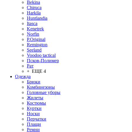
Bekina
Chiruсa
Harkila
Huntlandia
Itasca
Kenetrek
Norfin
P.Original
Remington
Seeland
Voodoo tactical
Псков-Полимер
Рат
+ ЕЩЕ 4
Одежда
Брюки
Комбинезоны
Головные уборы
Жилеты
Костюмы
Куртки
Носки
Перчатки
Плащи
Ремни