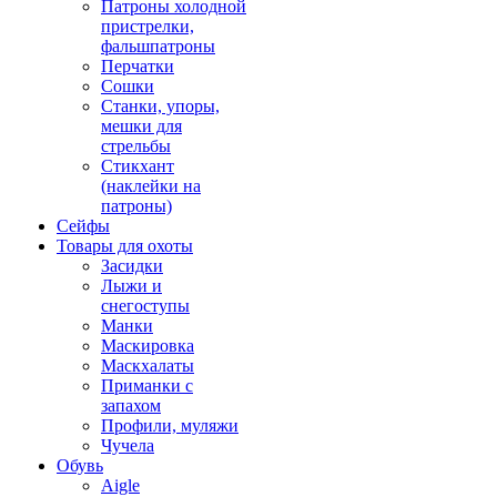
Патроны холодной
пристрелки,
фальшпатроны
Перчатки
Сошки
Станки, упоры,
мешки для
стрельбы
Стикхант
(наклейки на
патроны)
Сейфы
Товары для охоты
Засидки
Лыжи и
снегоступы
Манки
Маскировка
Маскхалаты
Приманки с
запахом
Профили, муляжи
Чучела
Обувь
Aigle