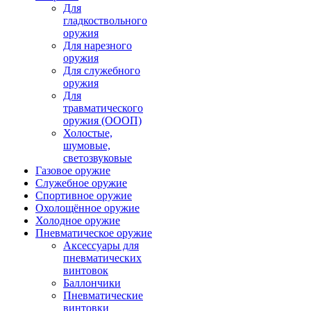
Для
гладкоствольного
оружия
Для нарезного
оружия
Для служебного
оружия
Для
травматического
оружия (ОООП)
Холостые,
шумовые,
светозвуковые
Газовое оружие
Служебное оружие
Спортивное оружие
Охолощённое оружие
Холодное оружие
Пневматическое оружие
Аксессуары для
пневматических
винтовок
Баллончики
Пневматические
винтовки