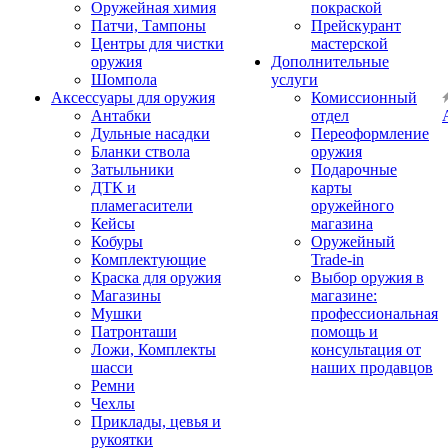
Оружейная химия
покраской
Патчи, Тампоны
Прейскурант
Центры для чистки
мастерской
оружия
Дополнительные
Шомпола
услуги
Аксессуары для оружия
Комиссионный
Антабки
отдел
Дульные насадки
Переоформление
Бланки ствола
оружия
Затыльники
Подарочные
ДТК и
карты
пламегасители
оружейного
Кейсы
магазина
Кобуры
Оружейный
Комплектующие
Trade-in
Краска для оружия
Выбор оружия в
Магазины
магазине:
Мушки
профессиональная
Патронташи
помощь и
Ложи, Комплекты
консультация от
шасси
наших продавцов
Ремни
Чехлы
Приклады, цевья и
рукоятки