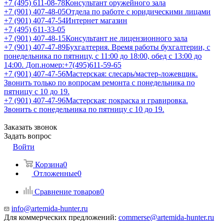
+7 (495) 611-08-78
Консультант оружейного зала
+7 (901) 407-48-05
Отдела по работе с юридическими лицами
+7 (901) 407-47-54
Интернет магазин
+7 (495) 611-33-05
+7 (901) 407-48-15
Консультант не лицензионного зала
+7 (901) 407-47-89
Бухгалтерия. Время работы бухгалтерии, с
понедельника по пятницу, с 11:00 до 18:00, обед с 13:00 до
14:00. Доп.номер:+7(495)611-59-65
+7 (901) 407-47-56
Мастерская: слесарь/мастер-ложевщик.
Звонить только по вопросам ремонта с понедельника по
пятницу с 10 до 19.
+7 (901) 407-47-96
Мастерская: покраска и гравировка.
Звонить с понедельника по пятницу с 10 до 19.
Заказать звонок
Задать вопрос
Войти
Корзина
0
Отложенные
0
Сравнение товаров
0
info@artemida-hunter.ru
Для коммерческих предложений:
commerse@artemida-hunter.ru