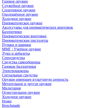
Газовое оружие
Служебное оружие
Спортивное оружие
Охолощённое оружие
Холодное оружие
Пневматическое оружие
Аксессуары для пневматических винтовок
Баллончики
Пневматические винтовки
Пневматические пистолеты
Пульки и шарики
ММГ / Учебное оружие
Луки и арбалеты
Спецсредства
Средства самообороны
Газовые баллончики
Электрошокеры
Сигнальные средства
Оружие имеющее культурную ценность
Метательное и другое оружие
Милитария
Огнестрельное оружие
Холодное оружие
Ножи
Benchmade