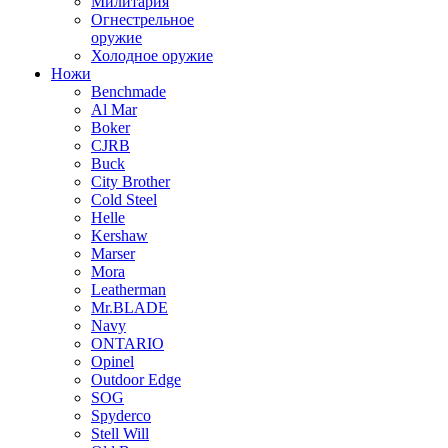
Милитария
Огнестрельное
оружие
Холодное оружие
Ножи
Benchmade
Al Mar
Boker
CJRB
Buck
City Brother
Cold Steel
Helle
Kershaw
Marser
Mora
Leatherman
Mr.BLADE
Navy
ONTARIO
Opinel
Outdoor Edge
SOG
Spyderco
Stell Will