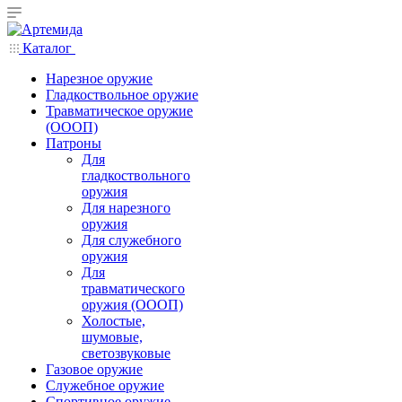
Каталог
Нарезное оружие
Гладкоствольное оружие
Травматическое оружие
(ОООП)
Патроны
Для
гладкоствольного
оружия
Для нарезного
оружия
Для служебного
оружия
Для
травматического
оружия (ОООП)
Холостые,
шумовые,
светозвуковые
Газовое оружие
Служебное оружие
Спортивное оружие