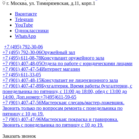
г. Москва, ул. Тимирязевская, д.11, корп.1
Вконтакте
Telegram
YouTube
Одноклассники
WhatsApp
+7 (495) 792-30-06
+7 (495) 792-30-06
Оружейный зал
+7 (495) 611-08-78
Консультант оружейного зала
+7 (901) 407-48-05
Отдела по работе с юридическими лицами
+7 (901) 407-47-54
Интернет магазин
+7 (495) 611-33-05
+7 (901) 407-48-15
Консультант не лицензионного зала
+7 (901) 407-47-89
Бухгалтерия. Время работы бухгалтерии, с
понедельника по пятницу, с 11:00 до 18:00, обед с 13:00 до
14:00. Доп.номер:+7(495)611-59-65
+7 (901) 407-47-56
Мастерская: слесарь/мастер-ложевщик.
Звонить только по вопросам ремонта с понедельника по
пятницу с 10 до 19.
+7 (901) 407-47-96
Мастерская: покраска и гравировка.
Звонить с понедельника по пятницу с 10 до 19.
Заказать звонок