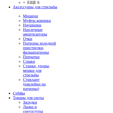
+ ЕЩЕ 6
Аксессуары для стрельбы
Мишени
Муфты коврики
Наушники
Наплечные
амортизаторы
Очки
Патроны холодной
пристрелки,
фальшпатроны
Перчатки
Сошки
Станки, упоры,
мешки для
стрельбы
Стикхант
(наклейки на
патроны)
Сейфы
Товары для охоты
Засидки
Лыжи и
снегоступы