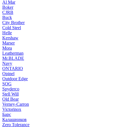
Al Mar
Boker
CJRB
Buck
City Brother
Cold Steel
Helle
Kershaw
Marser
Mora
Leatherman
Mr.BLADE
Navy
ONTARIO
Opinel
Outdoor Edge
SOG
Spyderco
Stell Will
Old Bear
Verney-Carron
Victorinox
Барс
Калашников
Zero Tolerance