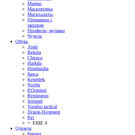
Манки
Маскировка
Маскхалаты
Приманки с
запахом
Профили, муляжи
Чучела
Обувь
Aigle
Bekina
Chiruсa
Harkila
Huntlandia
Itasca
Kenetrek
Norfin
P.Original
Remington
Seeland
Voodoo tactical
Псков-Полимер
Рат
+ ЕЩЕ 4
Одежда
Брюки