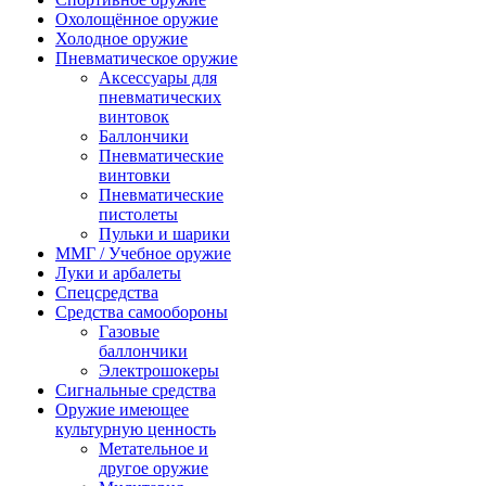
Охолощённое оружие
Холодное оружие
Пневматическое оружие
Аксессуары для
пневматических
винтовок
Баллончики
Пневматические
винтовки
Пневматические
пистолеты
Пульки и шарики
ММГ / Учебное оружие
Луки и арбалеты
Спецсредства
Средства самообороны
Газовые
баллончики
Электрошокеры
Сигнальные средства
Оружие имеющее
культурную ценность
Метательное и
другое оружие