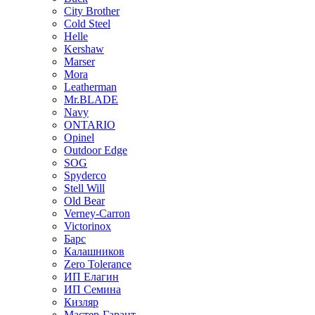
City Brother
Cold Steel
Helle
Kershaw
Marser
Mora
Leatherman
Mr.BLADE
Navy
ONTARIO
Opinel
Outdoor Edge
SOG
Spyderco
Stell Will
Old Bear
Verney-Carron
Victorinox
Барс
Калашников
Zero Tolerance
ИП Елагин
ИП Семина
Кизляр
Мастер-Гарант