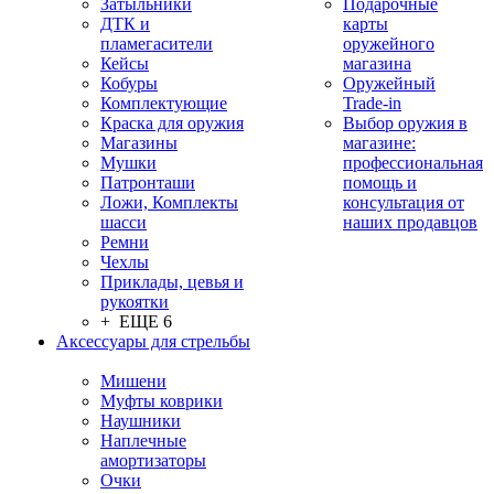
Затыльники
Подарочные
ДТК и
карты
пламегасители
оружейного
Кейсы
магазина
Кобуры
Оружейный
Комплектующие
Trade-in
Краска для оружия
Выбор оружия в
Магазины
магазине:
Мушки
профессиональная
Патронташи
помощь и
Ложи, Комплекты
консультация от
шасси
наших продавцов
Ремни
Чехлы
Приклады, цевья и
рукоятки
+ ЕЩЕ 6
Аксессуары для стрельбы
Мишени
Муфты коврики
Наушники
Наплечные
амортизаторы
Очки