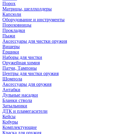
Порох
Матрицы, шеллхолдеры
Капсюли
Оборудование и инструменты
Пороховницы
Прокладки
Пыжи
Аксессуары для чистки оружия
Вишеры
Ёршики
Наборы для чистки
Оружейная химия
Патчи, Тампоны
Центры для чистки оружия
Шомпола
Аксессуары для оружия
Антабки
Дульные насадки
Бланки ствола
Затыльники
ДТК и пламегасители
Кейсы
Кобуры
Комплектующие
Краска для оружия