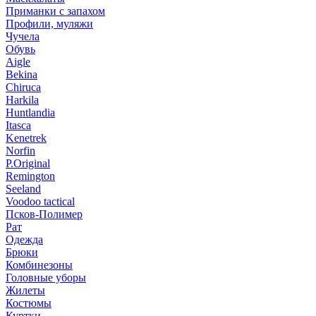
Приманки с запахом
Профили, муляжи
Чучела
Обувь
Aigle
Bekina
Chiruсa
Harkila
Huntlandia
Itasca
Kenetrek
Norfin
P.Original
Remington
Seeland
Voodoo tactical
Псков-Полимер
Рат
Одежда
Брюки
Комбинезоны
Головные уборы
Жилеты
Костюмы
Куртки