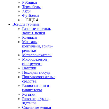
Рубашки
Термобелье
Худи
Футболки
+ ЕЩЕ 4
Все для туризма
Газовые горелки,
лампы, печки
Компасы
Мангалы,
коптильни, гриль-
решетки
Металлоискатели
Многоцелевой
инструмент
Палатки
Походная посуда
Противомоскитные
средства
Радиостанции и
навигаторы
Рогатки
Рюкзаки, сумки,
ягдташи
Спальные мешки