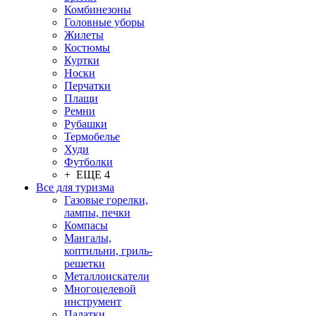
Комбинезоны
Головные уборы
Жилеты
Костюмы
Куртки
Носки
Перчатки
Плащи
Ремни
Рубашки
Термобелье
Худи
Футболки
+ ЕЩЕ 4
Все для туризма
Газовые горелки,
лампы, печки
Компасы
Мангалы,
коптильни, гриль-
решетки
Металлоискатели
Многоцелевой
инструмент
Палатки