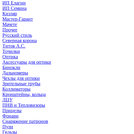
ИП Елагин
ИП Семина
Кизляр
Мастер-Гарант
Мачете
Прочее
Русский стиль
Северная корона
Титов А.С.
Точилки
Оптика
Аксессуары для оптики
Бинокли
Дальномеры
Чехлы для оптики
Зрительные трубы
Коллиматоры
Кронштейны, кольца
ЛЦУ
ПНВ и Тепловизоры
Прицелы
Фонари
Снаряжение патронов
Пули
Гильзы