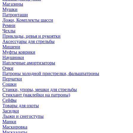
Магазины
Мушки
Патронташи
Ложи, Комплекты шасси
Ремни
Чехлы
Приклады, цевья и рукоятки
Аксессуары для стрельбы
Мишени
Муфты коврики
Наушники
Наплечные амортизаторы
Очки
Патроны холодной пристрелки, фальшпатроны
Перчатки
Сошки
Станки, упоры, мешки для стрельбы
Стикхант (наклейки на патроны)
Сейфы
Товары для охоты
Засидки
Лыжи и снегоступы
Манки
Маскировка
Маскхалаты