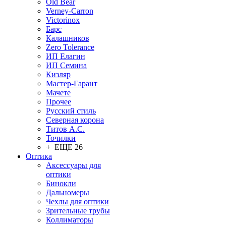
Old Bear
Verney-Carron
Victorinox
Барс
Калашников
Zero Tolerance
ИП Елагин
ИП Семина
Кизляр
Мастер-Гарант
Мачете
Прочее
Русский стиль
Северная корона
Титов А.С.
Точилки
+ ЕЩЕ 26
Оптика
Аксессуары для
оптики
Бинокли
Дальномеры
Чехлы для оптики
Зрительные трубы
Коллиматоры