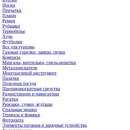
Носки
Перчатки
Плащи
Ремни
Рубашки
Термобелье
Худи
Футболки
Все для туризма
Газовые горелки, лампы, печки
Компасы
Мангалы, коптильни, гриль-решетки
Металлоискатели
Многоцелевой инструмент
Палатки
Походная посуда
Противомоскитные средства
Радиостанции и навигаторы
Рогатки
Рюкзаки, сумки, ягдташи
Спальные мешки
Термосы и фляжки
Фотоохота
Элементы питания и зарядные устройства