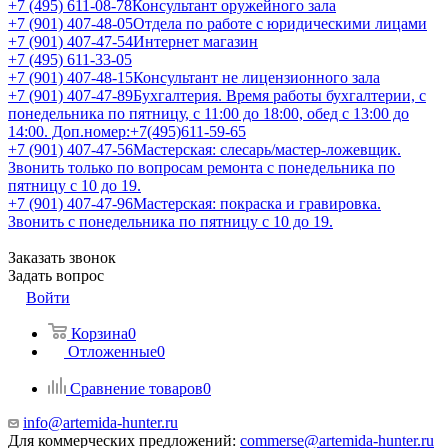
+7 (495) 611-08-78
Консультант оружейного зала
+7 (901) 407-48-05
Отдела по работе с юридическими лицами
+7 (901) 407-47-54
Интернет магазин
+7 (495) 611-33-05
+7 (901) 407-48-15
Консультант не лицензионного зала
+7 (901) 407-47-89
Бухгалтерия. Время работы бухгалтерии, с
понедельника по пятницу, с 11:00 до 18:00, обед с 13:00 до
14:00. Доп.номер:+7(495)611-59-65
+7 (901) 407-47-56
Мастерская: слесарь/мастер-ложевщик.
Звонить только по вопросам ремонта с понедельника по
пятницу с 10 до 19.
+7 (901) 407-47-96
Мастерская: покраска и гравировка.
Звонить с понедельника по пятницу с 10 до 19.
Заказать звонок
Задать вопрос
Войти
Корзина
0
Отложенные
0
Сравнение товаров
0
info@artemida-hunter.ru
Для коммерческих предложений:
commerse@artemida-hunter.ru