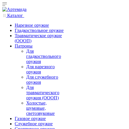
Каталог
Нарезное оружие
Гладкоствольное оружие
Травматическое оружие
(ОООП)
Патроны
Для
гладкоствольного
оружия
Для нарезного
оружия
Для служебного
оружия
Для
травматического
оружия (ОООП)
Холостые,
шумовые,
светозвуковые
Газовое оружие
Служебное оружие
Спортивное оружие