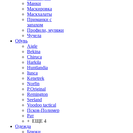
Манки
Маскировка
Маскхалаты
Приманки с
запахом
Профили, муляжи
Чучела
Обувь
Aigle
Bekina
Chiruсa
Harkila
Huntlandia
Itasca
Kenetrek
Norfin
P.Original
Remington
Seeland
Voodoo tactical
Псков-Полимер
Рат
+ ЕЩЕ 4
Одежда
Брюки