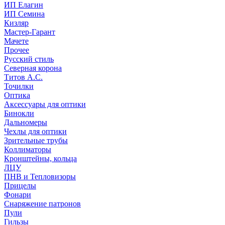
ИП Елагин
ИП Семина
Кизляр
Мастер-Гарант
Мачете
Прочее
Русский стиль
Северная корона
Титов А.С.
Точилки
Оптика
Аксессуары для оптики
Бинокли
Дальномеры
Чехлы для оптики
Зрительные трубы
Коллиматоры
Кронштейны, кольца
ЛЦУ
ПНВ и Тепловизоры
Прицелы
Фонари
Снаряжение патронов
Пули
Гильзы