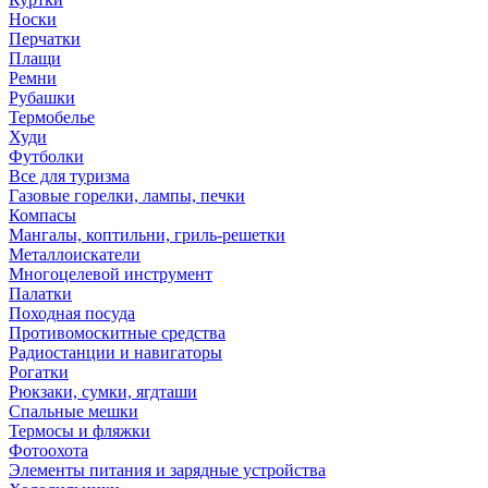
Носки
Перчатки
Плащи
Ремни
Рубашки
Термобелье
Худи
Футболки
Все для туризма
Газовые горелки, лампы, печки
Компасы
Мангалы, коптильни, гриль-решетки
Металлоискатели
Многоцелевой инструмент
Палатки
Походная посуда
Противомоскитные средства
Радиостанции и навигаторы
Рогатки
Рюкзаки, сумки, ягдташи
Спальные мешки
Термосы и фляжки
Фотоохота
Элементы питания и зарядные устройства