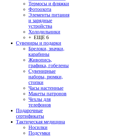
Термосы и фляжки
Фотоохота
Элементы питания
и зарядные
устройства
Холодильники
+ ЕЩЕ 6
Сувениры и подарки
Брелоки, значки,
карабины
Живопись,
графика, гобелены
Сувенирные
наборы, рюмки,
стопки
Часы настенные
Макеты патронов
Чехлы для
телефонов
Подарочные
сертификаты
Тактическая медицина
Носилки
Подсумки