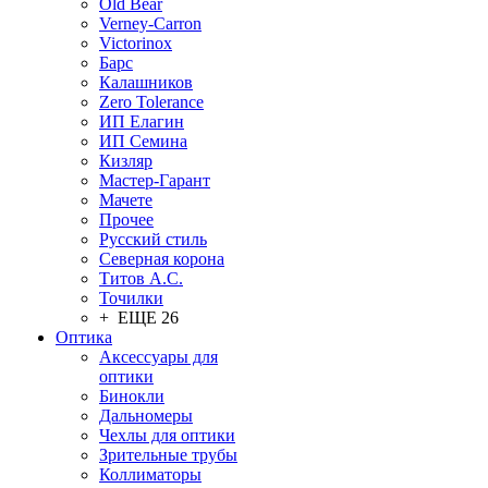
Old Bear
Verney-Carron
Victorinox
Барс
Калашников
Zero Tolerance
ИП Елагин
ИП Семина
Кизляр
Мастер-Гарант
Мачете
Прочее
Русский стиль
Северная корона
Титов А.С.
Точилки
+ ЕЩЕ 26
Оптика
Аксессуары для
оптики
Бинокли
Дальномеры
Чехлы для оптики
Зрительные трубы
Коллиматоры