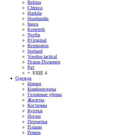
Bekina
Chiruсa
Harkila
Huntlandia
Itasca
Kenetrek
Norfin
P.Original
Remington
Seeland
Voodoo tactical
Псков-Полимер
Рат
+ ЕЩЕ 4
Одежда
Брюки
Комбинезоны
Головные уборы
Жилеты
Костюмы
Куртки
Носки
Перчатки
Плащи
Ремни