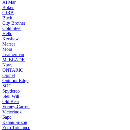
Al Mar
Boker
CJRB
Buck
City Brother
Cold Steel
Helle
Kershaw
Marser
Mora
Leatherman
Mr.BLADE
Navy
ONTARIO
Opinel
Outdoor Edge
SOG
Spyderco
Stell Will
Old Bear
Verney-Carron
Victorinox
Барс
Калашников
Zero Tolerance