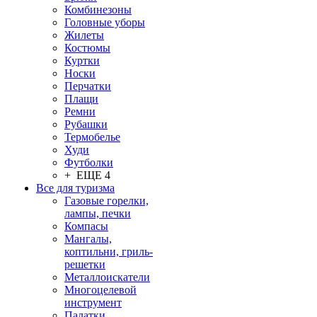
Комбинезоны
Головные уборы
Жилеты
Костюмы
Куртки
Носки
Перчатки
Плащи
Ремни
Рубашки
Термобелье
Худи
Футболки
+ ЕЩЕ 4
Все для туризма
Газовые горелки,
лампы, печки
Компасы
Мангалы,
коптильни, гриль-
решетки
Металлоискатели
Многоцелевой
инструмент
Палатки