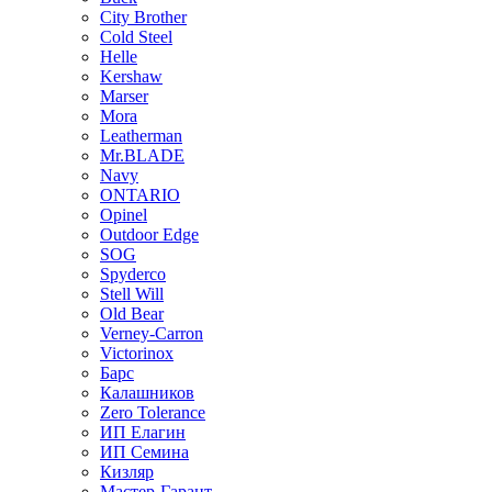
City Brother
Cold Steel
Helle
Kershaw
Marser
Mora
Leatherman
Mr.BLADE
Navy
ONTARIO
Opinel
Outdoor Edge
SOG
Spyderco
Stell Will
Old Bear
Verney-Carron
Victorinox
Барс
Калашников
Zero Tolerance
ИП Елагин
ИП Семина
Кизляр
Мастер-Гарант