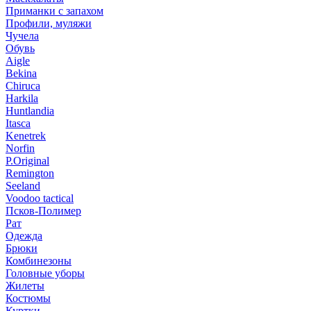
Приманки с запахом
Профили, муляжи
Чучела
Обувь
Aigle
Bekina
Chiruсa
Harkila
Huntlandia
Itasca
Kenetrek
Norfin
P.Original
Remington
Seeland
Voodoo tactical
Псков-Полимер
Рат
Одежда
Брюки
Комбинезоны
Головные уборы
Жилеты
Костюмы
Куртки