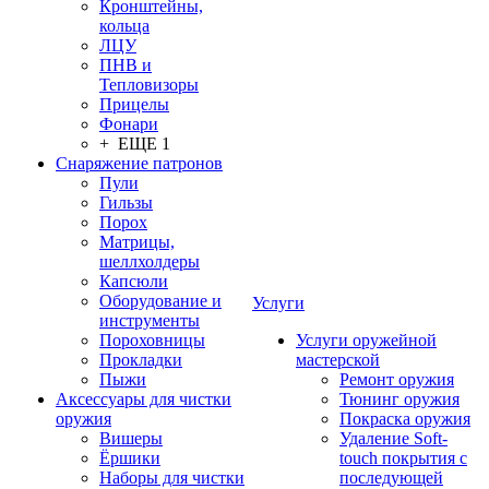
Кронштейны,
кольца
ЛЦУ
ПНВ и
Тепловизоры
Прицелы
Фонари
+ ЕЩЕ 1
Снаряжение патронов
Пули
Гильзы
Порох
Матрицы,
шеллхолдеры
Капсюли
Оборудование и
Услуги
инструменты
Пороховницы
Услуги оружейной
Прокладки
мастерской
Пыжи
Ремонт оружия
Аксессуары для чистки
Тюнинг оружия
оружия
Покраска оружия
Вишеры
Удаление Soft-
Ёршики
touch покрытия с
Наборы для чистки
последующей