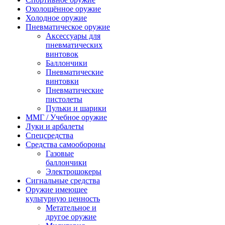
Охолощённое оружие
Холодное оружие
Пневматическое оружие
Аксессуары для
пневматических
винтовок
Баллончики
Пневматические
винтовки
Пневматические
пистолеты
Пульки и шарики
ММГ / Учебное оружие
Луки и арбалеты
Спецсредства
Средства самообороны
Газовые
баллончики
Электрошокеры
Сигнальные средства
Оружие имеющее
культурную ценность
Метательное и
другое оружие