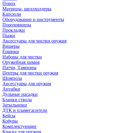
Порох
Матрицы, шеллхолдеры
Капсюли
Оборудование и инструменты
Пороховницы
Прокладки
Пыжи
Аксессуары для чистки оружия
Вишеры
Ёршики
Наборы для чистки
Оружейная химия
Патчи, Тампоны
Центры для чистки оружия
Шомпола
Аксессуары для оружия
Антабки
Дульные насадки
Бланки ствола
Затыльники
ДТК и пламегасители
Кейсы
Кобуры
Комплектующие
Краска для оружия