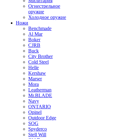
Милитария
Огнестрельное
оружие
Холодное оружие
Ножи
Benchmade
Al Mar
Boker
CJRB
Buck
City Brother
Cold Steel
Helle
Kershaw
Marser
Mora
Leatherman
Mr.BLADE
Navy
ONTARIO
Opinel
Outdoor Edge
SOG
Spyderco
Stell Will