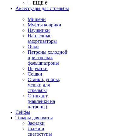
+ ЕЩЕ 6
Аксессуары для стрельбы
Мишени
Муфты коврики
Наушники
Наплечные
амортизаторы
Очки
Патроны холодной
пристрелки,
фальшпатроны
Перчатки
Сошки
Станки, упоры,
мешки для
стрельбы
Стикхант
(наклейки на
патроны)
Сейфы
Товары для охоты
Засидки
Лыжи и
снегоступы