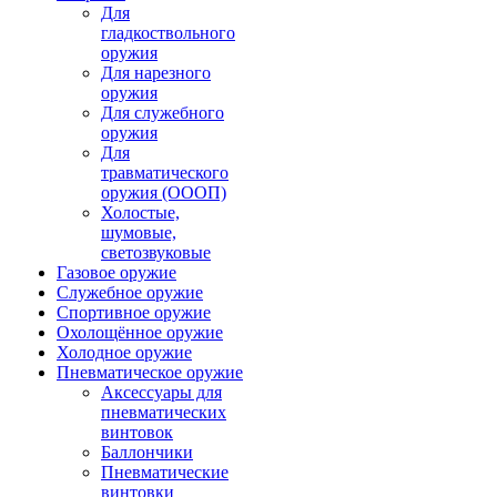
Для
гладкоствольного
оружия
Для нарезного
оружия
Для служебного
оружия
Для
травматического
оружия (ОООП)
Холостые,
шумовые,
светозвуковые
Газовое оружие
Служебное оружие
Спортивное оружие
Охолощённое оружие
Холодное оружие
Пневматическое оружие
Аксессуары для
пневматических
винтовок
Баллончики
Пневматические
винтовки