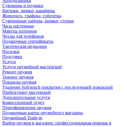
Холодильники
Сувениры и подарки
Брелоки, значки, карабины
Живопись, графика, гобелены
Сувенирные наборы, рюмки, стопки
Часы настенные
Макеты патронов
Чехлы для телефонов
Подарочные сертификаты
Тактическая медицина
Носилки
Подсумки
Услуги
Услуги оружейной мастерской
Ремонт оружия
Тюнинг оружия
Покраска оружия
Удаление Soft-touch покрытия с последующей покраской
Прейскурант мастерской
Дополнительные услуги
Комиссионный отдел
Переоформление оружия
Подарочные карты оружейного магазина
Оружейный Trade-in
Выбор оружия в магазине: профессиональная помощь и