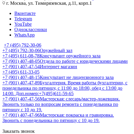
г. Москва, ул. Тимирязевская, д.11, корп.1
Вконтакте
Telegram
YouTube
Одноклассники
WhatsApp
+7 (495) 792-30-06
+7 (495) 792-30-06
Оружейный зал
+7 (495) 611-08-78
Консультант оружейного зала
+7 (901) 407-48-05
Отдела по работе с юридическими лицами
+7 (901) 407-47-54
Интернет магазин
+7 (495) 611-33-05
+7 (901) 407-48-15
Консультант не лицензионного зала
+7 (901) 407-47-89
Бухгалтерия. Время работы бухгалтерии, с
понедельника по пятницу, с 11:00 до 18:00, обед с 13:00 до
14:00. Доп.номер:+7(495)611-59-65
+7 (901) 407-47-56
Мастерская: слесарь/мастер-ложевщик.
Звонить только по вопросам ремонта с понедельника по
пятницу с 10 до 19.
+7 (901) 407-47-96
Мастерская: покраска и гравировка.
Звонить с понедельника по пятницу с 10 до 19.
Заказать звонок