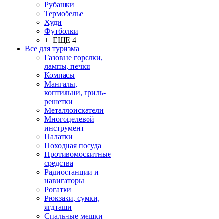
Рубашки
Термобелье
Худи
Футболки
+ ЕЩЕ 4
Все для туризма
Газовые горелки,
лампы, печки
Компасы
Мангалы,
коптильни, гриль-
решетки
Металлоискатели
Многоцелевой
инструмент
Палатки
Походная посуда
Противомоскитные
средства
Радиостанции и
навигаторы
Рогатки
Рюкзаки, сумки,
ягдташи
Спальные мешки