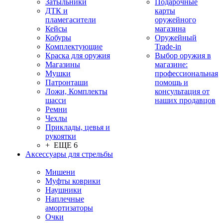
Затыльники
Подарочные
ДТК и
карты
пламегасители
оружейного
Кейсы
магазина
Кобуры
Оружейный
Комплектующие
Trade-in
Краска для оружия
Выбор оружия в
Магазины
магазине:
Мушки
профессиональная
Патронташи
помощь и
Ложи, Комплекты
консультация от
шасси
наших продавцов
Ремни
Чехлы
Приклады, цевья и
рукоятки
+ ЕЩЕ 6
Аксессуары для стрельбы
Мишени
Муфты коврики
Наушники
Наплечные
амортизаторы
Очки