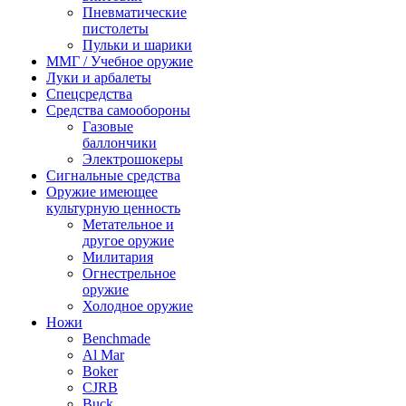
Пневматические
пистолеты
Пульки и шарики
ММГ / Учебное оружие
Луки и арбалеты
Спецсредства
Средства самообороны
Газовые
баллончики
Электрошокеры
Сигнальные средства
Оружие имеющее
культурную ценность
Метательное и
другое оружие
Милитария
Огнестрельное
оружие
Холодное оружие
Ножи
Benchmade
Al Mar
Boker
CJRB
Buck