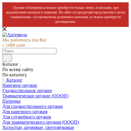
Оружие и боеприпасы можно приобрести только лично, в магазине, при
предъявлении паспорта и лицензии. На сайте эта продукция представлена в целях
ознакомления с ассортиментом розничного магазина, ее нельзя приобрести
дистанционно.
Мы работаем для Вас
с 1989 года
Каталог
По всему сайту
По каталогу
Каталог
Нарезное оружие
Гладкоствольное оружие
Травматическое оружие (ОООП)
Патроны
Для гладкоствольного оружия
Для нарезного оружия
Для служебного оружия
Для травматического оружия (ОООП)
Холостые, шумовые, светозвуковые