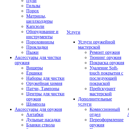
Пули
Гильзы
Порох
Матрицы,
шеллхолдеры
Капсюли
Оборудование и
Услуги
инструменты
Пороховницы
Услуги оружейной
Прокладки
мастерской
Пыжи
Ремонт оружия
Аксессуары для чистки
Тюнинг оружия
оружия
Покраска оружия
Вишеры
Удаление Soft-
Ёршики
touch покрытия с
Наборы для чистки
последующей
Оружейная химия
покраской
Патчи, Тампоны
Прейскурант
Центры для чистки
мастерской
оружия
Дополнительные
Шомпола
услуги
Аксессуары для оружия
Комиссионный
Антабки
отдел
Дульные насадки
Переоформление
Бланки ствола
оружия