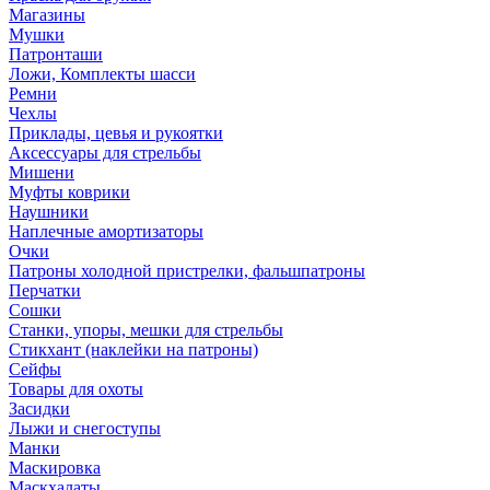
Магазины
Мушки
Патронташи
Ложи, Комплекты шасси
Ремни
Чехлы
Приклады, цевья и рукоятки
Аксессуары для стрельбы
Мишени
Муфты коврики
Наушники
Наплечные амортизаторы
Очки
Патроны холодной пристрелки, фальшпатроны
Перчатки
Сошки
Станки, упоры, мешки для стрельбы
Стикхант (наклейки на патроны)
Сейфы
Товары для охоты
Засидки
Лыжи и снегоступы
Манки
Маскировка
Маскхалаты