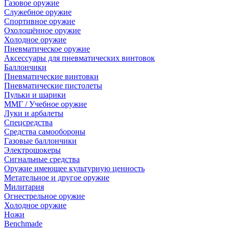
Газовое оружие
Служебное оружие
Спортивное оружие
Охолощённое оружие
Холодное оружие
Пневматическое оружие
Аксессуары для пневматических винтовок
Баллончики
Пневматические винтовки
Пневматические пистолеты
Пульки и шарики
ММГ / Учебное оружие
Луки и арбалеты
Спецсредства
Средства самообороны
Газовые баллончики
Электрошокеры
Сигнальные средства
Оружие имеющее культурную ценность
Метательное и другое оружие
Милитария
Огнестрельное оружие
Холодное оружие
Ножи
Benchmade