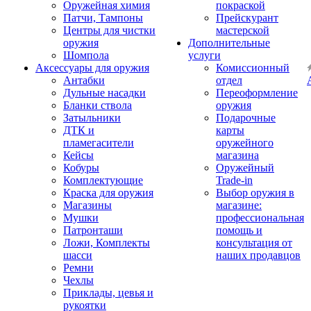
Оружейная химия
покраской
Патчи, Тампоны
Прейскурант
Центры для чистки
мастерской
оружия
Дополнительные
Шомпола
услуги
Аксессуары для оружия
Комиссионный
Антабки
отдел
Дульные насадки
Переоформление
Бланки ствола
оружия
Затыльники
Подарочные
ДТК и
карты
пламегасители
оружейного
Кейсы
магазина
Кобуры
Оружейный
Комплектующие
Trade-in
Краска для оружия
Выбор оружия в
Магазины
магазине:
Мушки
профессиональная
Патронташи
помощь и
Ложи, Комплекты
консультация от
шасси
наших продавцов
Ремни
Чехлы
Приклады, цевья и
рукоятки