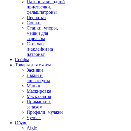
Патроны холодной
пристрелки,
фальшпатроны
Перчатки
Сошки
Станки, упоры,
мешки для
стрельбы
Стикхант
(наклейки на
патроны)
Сейфы
Товары для охоты
Засидки
Лыжи и
снегоступы
Манки
Маскировка
Маскхалаты
Приманки с
запахом
Профили, муляжи
Чучела
Обувь
Aigle