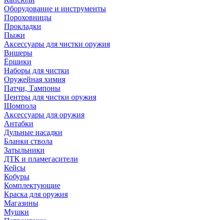
Оборудование и инструменты
Пороховницы
Прокладки
Пыжи
Аксессуары для чистки оружия
Вишеры
Ёршики
Наборы для чистки
Оружейная химия
Патчи, Тампоны
Центры для чистки оружия
Шомпола
Аксессуары для оружия
Антабки
Дульные насадки
Бланки ствола
Затыльники
ДТК и пламегасители
Кейсы
Кобуры
Комплектующие
Краска для оружия
Магазины
Мушки