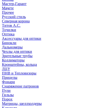
Мастер-Гарант
Мачете
Прочее
Русский стиль
Северная корона
Титов А.С.
Точилки
Оптика
Аксессуары для оптики
Бинокли
Дальномеры
Чехлы для оптики
Зрительные трубы
Коллиматоры
Кронштейны, кольца
ЛЦУ
ПНВ и Тепловизоры
Прицелы
Фонари
Снаряжение патронов
Пули
Гильзы
Порох
Матрицы, шеллхолдеры
Капсюли