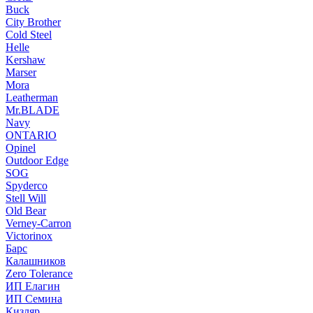
Buck
City Brother
Cold Steel
Helle
Kershaw
Marser
Mora
Leatherman
Mr.BLADE
Navy
ONTARIO
Opinel
Outdoor Edge
SOG
Spyderco
Stell Will
Old Bear
Verney-Carron
Victorinox
Барс
Калашников
Zero Tolerance
ИП Елагин
ИП Семина
Кизляр