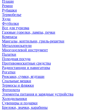
Плащи
Ремни
Рубашки
Термобелье
Худи
Футболки
Все для туризма
Газовые горелки, лампы, печки
Компасы
Мангалы, коптильни, гриль-решетки
Металлоискатели
Многоцелевой инструмент
Палатки
Походная посуда
Противомоскитные средства
Радиостанции и навигаторы
Рогатки
Рюкзаки, сумки, ягдташи
Спальные мешки
Термосы и фляжки
Фотоохота
Элементы питания и зарядные устройства
Холодильники
Сувениры и подарки
Брелоки, значки, карабины