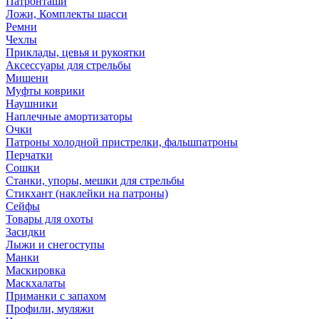
Патронташи
Ложи, Комплекты шасси
Ремни
Чехлы
Приклады, цевья и рукоятки
Аксессуары для стрельбы
Мишени
Муфты коврики
Наушники
Наплечные амортизаторы
Очки
Патроны холодной пристрелки, фальшпатроны
Перчатки
Сошки
Станки, упоры, мешки для стрельбы
Стикхант (наклейки на патроны)
Сейфы
Товары для охоты
Засидки
Лыжи и снегоступы
Манки
Маскировка
Маскхалаты
Приманки с запахом
Профили, муляжи