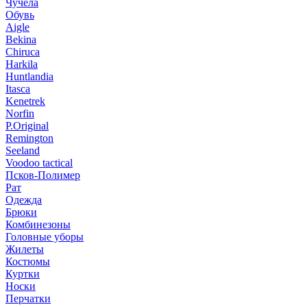
Чучела
Обувь
Aigle
Bekina
Chiruсa
Harkila
Huntlandia
Itasca
Kenetrek
Norfin
P.Original
Remington
Seeland
Voodoo tactical
Псков-Полимер
Рат
Одежда
Брюки
Комбинезоны
Головные уборы
Жилеты
Костюмы
Куртки
Носки
Перчатки