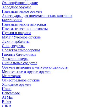
Охолощённое оружие
Холодное оружие
Пневматическое оружие
Аксессуары для пневматических винтовок
Баллончики
Пневматические винтовки
Пневматические пистолеты
Пульки и шарики
ММГ / Учебное оружие
Луки и арбалеты
Спецсредства
Средства самообороны
Газовые баллончики
Электрошокеры
Сигнальные средства
Оружие имеющее культурную ценность
Метательное и другое оружие
Милитария
Огнестрельное оружие
Холодное оружие
Ножи
Benchmade
Al Mar
Boker
CJRB