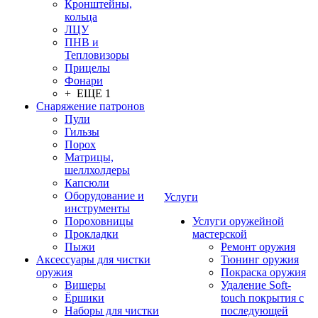
Кронштейны,
кольца
ЛЦУ
ПНВ и
Тепловизоры
Прицелы
Фонари
+ ЕЩЕ 1
Снаряжение патронов
Пули
Гильзы
Порох
Матрицы,
шеллхолдеры
Капсюли
Оборудование и
Услуги
инструменты
Пороховницы
Услуги оружейной
Прокладки
мастерской
Пыжи
Ремонт оружия
Аксессуары для чистки
Тюнинг оружия
оружия
Покраска оружия
Вишеры
Удаление Soft-
Ёршики
touch покрытия с
Наборы для чистки
последующей