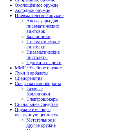
Охолощённое оружие
Холодное оружие
Пневматическое оружие
Аксессуары для
пневматических
винтовок
Баллончики
Пневматические
винтовки
Пневматические
пистолеты
Пульки и шарики
ММГ / Учебное оружие
Луки и арбалеты
Спецсредства
Средства самообороны
Газовые
баллончики
Электрошокеры
Сигнальные средства
Оружие имеющее
культурную ценность
Метательное и
другое оружие