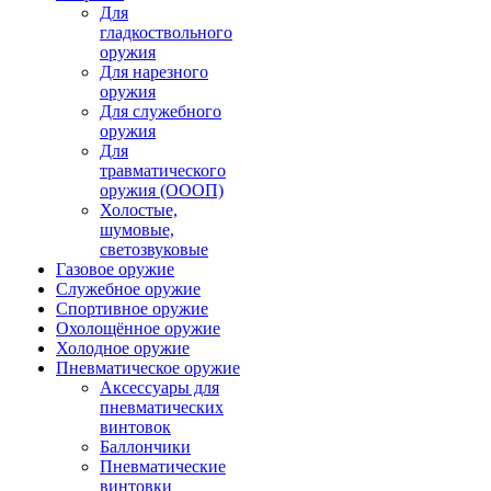
Для
гладкоствольного
оружия
Для нарезного
оружия
Для служебного
оружия
Для
травматического
оружия (ОООП)
Холостые,
шумовые,
светозвуковые
Газовое оружие
Служебное оружие
Спортивное оружие
Охолощённое оружие
Холодное оружие
Пневматическое оружие
Аксессуары для
пневматических
винтовок
Баллончики
Пневматические
винтовки