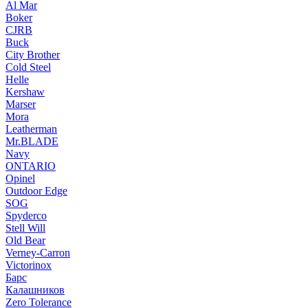
Al Mar
Boker
CJRB
Buck
City Brother
Cold Steel
Helle
Kershaw
Marser
Mora
Leatherman
Mr.BLADE
Navy
ONTARIO
Opinel
Outdoor Edge
SOG
Spyderco
Stell Will
Old Bear
Verney-Carron
Victorinox
Барс
Калашников
Zero Tolerance