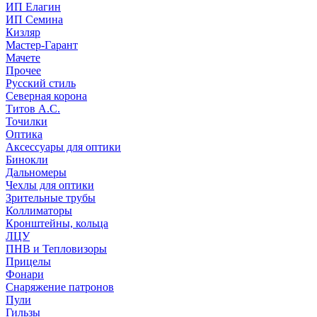
ИП Елагин
ИП Семина
Кизляр
Мастер-Гарант
Мачете
Прочее
Русский стиль
Северная корона
Титов А.С.
Точилки
Оптика
Аксессуары для оптики
Бинокли
Дальномеры
Чехлы для оптики
Зрительные трубы
Коллиматоры
Кронштейны, кольца
ЛЦУ
ПНВ и Тепловизоры
Прицелы
Фонари
Снаряжение патронов
Пули
Гильзы