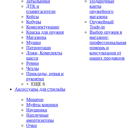
Затыльники
Подарочные
ДТК и
карты
пламегасители
оружейного
Кейсы
магазина
Кобуры
Оружейный
Комплектующие
Trade-in
Краска для оружия
Выбор оружия в
Магазины
магазине:
Мушки
профессиональная
Патронташи
помощь и
Ложи, Комплекты
консультация от
шасси
наших продавцов
Ремни
Чехлы
Приклады, цевья и
рукоятки
+ ЕЩЕ 6
Аксессуары для стрельбы
Мишени
Муфты коврики
Наушники
Наплечные
амортизаторы
Очки