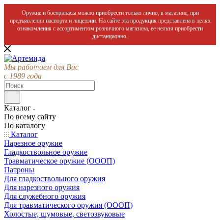
Оружие и боеприпасы можно приобрести только лично, в магазине, при
предъявлении паспорта и лицензии. На сайте эта продукция представлена в целях
ознакомления с ассортиментом розничного магазина, ее нельзя приобрести
дистанционно.
Мы работаем для Вас
с 1989 года
Каталог
По всему сайту
По каталогу
Каталог
Нарезное оружие
Гладкоствольное оружие
Травматическое оружие (ОООП)
Патроны
Для гладкоствольного оружия
Для нарезного оружия
Для служебного оружия
Для травматического оружия (ОООП)
Холостые, шумовые, светозвуковые