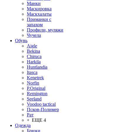
Манки
Маскировка
Маскхалаты
Приманки с
запахом
Профили, муляжи
Чучела
Обувь
Aigle
Bekina
Chiruсa
Harkila
Huntlandia
Itasca
Kenetrek
Norfin
P.Original
Remington
Seeland
Voodoo tactical
Псков-Полимер
Рат
+ ЕЩЕ 4
Одежда
Брюки