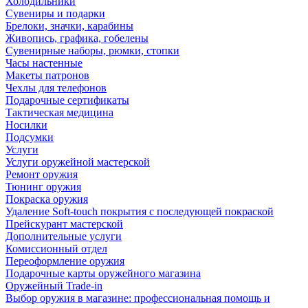
Холодильники
Сувениры и подарки
Брелоки, значки, карабины
Живопись, графика, гобелены
Сувенирные наборы, рюмки, стопки
Часы настенные
Макеты патронов
Чехлы для телефонов
Подарочные сертификаты
Тактическая медицина
Носилки
Подсумки
Услуги
Услуги оружейной мастерской
Ремонт оружия
Тюнинг оружия
Покраска оружия
Удаление Soft-touch покрытия с последующей покраской
Прейскурант мастерской
Дополнительные услуги
Комиссионный отдел
Переоформление оружия
Подарочные карты оружейного магазина
Оружейный Trade-in
Выбор оружия в магазине: профессиональная помощь и