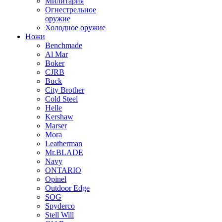
Милитария
Огнестрельное
оружие
Холодное оружие
Ножи
Benchmade
Al Mar
Boker
CJRB
Buck
City Brother
Cold Steel
Helle
Kershaw
Marser
Mora
Leatherman
Mr.BLADE
Navy
ONTARIO
Opinel
Outdoor Edge
SOG
Spyderco
Stell Will