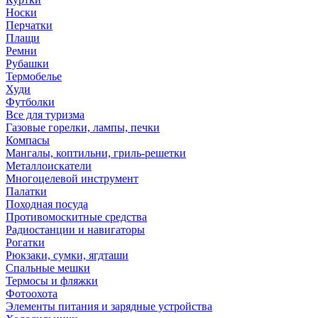
Носки
Перчатки
Плащи
Ремни
Рубашки
Термобелье
Худи
Футболки
Все для туризма
Газовые горелки, лампы, печки
Компасы
Мангалы, коптильни, гриль-решетки
Металлоискатели
Многоцелевой инструмент
Палатки
Походная посуда
Противомоскитные средства
Радиостанции и навигаторы
Рогатки
Рюкзаки, сумки, ягдташи
Спальные мешки
Термосы и фляжки
Фотоохота
Элементы питания и зарядные устройства