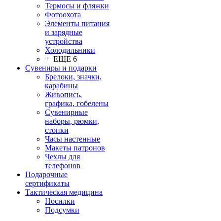
Термосы и фляжки
Фотоохота
Элементы питания
и зарядные
устройства
Холодильники
+ ЕЩЕ 6
Сувениры и подарки
Брелоки, значки,
карабины
Живопись,
графика, гобелены
Сувенирные
наборы, рюмки,
стопки
Часы настенные
Макеты патронов
Чехлы для
телефонов
Подарочные
сертификаты
Тактическая медицина
Носилки
Подсумки