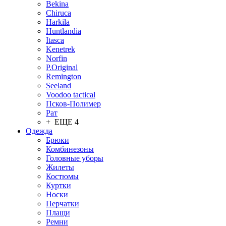
Bekina
Chiruсa
Harkila
Huntlandia
Itasca
Kenetrek
Norfin
P.Original
Remington
Seeland
Voodoo tactical
Псков-Полимер
Рат
+ ЕЩЕ 4
Одежда
Брюки
Комбинезоны
Головные уборы
Жилеты
Костюмы
Куртки
Носки
Перчатки
Плащи
Ремни