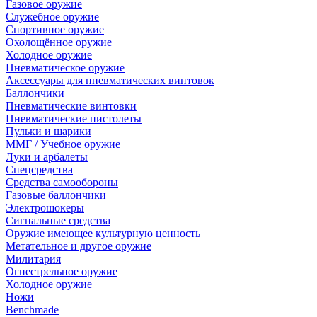
Газовое оружие
Служебное оружие
Спортивное оружие
Охолощённое оружие
Холодное оружие
Пневматическое оружие
Аксессуары для пневматических винтовок
Баллончики
Пневматические винтовки
Пневматические пистолеты
Пульки и шарики
ММГ / Учебное оружие
Луки и арбалеты
Спецсредства
Средства самообороны
Газовые баллончики
Электрошокеры
Сигнальные средства
Оружие имеющее культурную ценность
Метательное и другое оружие
Милитария
Огнестрельное оружие
Холодное оружие
Ножи
Benchmade