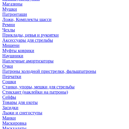
Магазины
Мушки
Патронташи
Ложи, Комплекты шасси
Ремни
Чехлы
Приклады, цевья и рукоятки
Аксессуары для стрельбы
Мишени
Муфты коврики
Наушники
Наплечные амортизаторы
Очки
Патроны холодной пристрелки, фальшпатроны
Перчатки
Сошки
Станки, упоры, мешки для стрельбы
Стикхант (наклейки на патроны)
Сейфы
Товары для охоты
Засидки
Лыжи и снегоступы
Манки
Маскировка
Маскхалаты