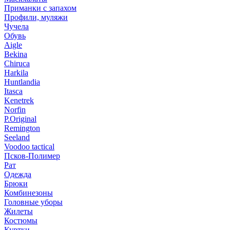
Приманки с запахом
Профили, муляжи
Чучела
Обувь
Aigle
Bekina
Chiruсa
Harkila
Huntlandia
Itasca
Kenetrek
Norfin
P.Original
Remington
Seeland
Voodoo tactical
Псков-Полимер
Рат
Одежда
Брюки
Комбинезоны
Головные уборы
Жилеты
Костюмы
Куртки