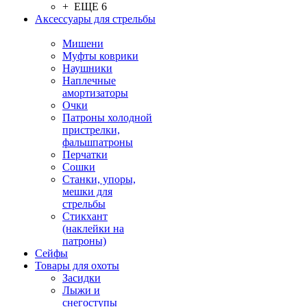
+ ЕЩЕ 6
Аксессуары для стрельбы
Мишени
Муфты коврики
Наушники
Наплечные
амортизаторы
Очки
Патроны холодной
пристрелки,
фальшпатроны
Перчатки
Сошки
Станки, упоры,
мешки для
стрельбы
Стикхант
(наклейки на
патроны)
Сейфы
Товары для охоты
Засидки
Лыжи и
снегоступы