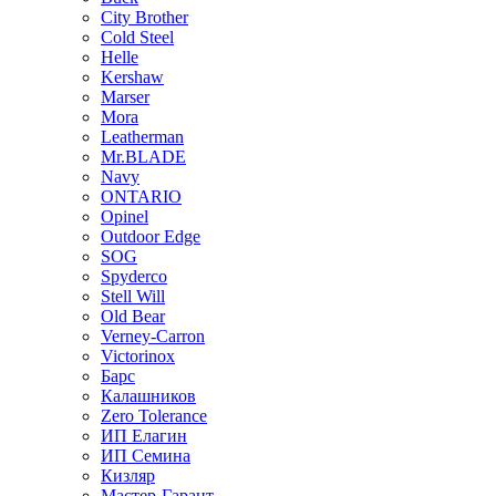
City Brother
Cold Steel
Helle
Kershaw
Marser
Mora
Leatherman
Mr.BLADE
Navy
ONTARIO
Opinel
Outdoor Edge
SOG
Spyderco
Stell Will
Old Bear
Verney-Carron
Victorinox
Барс
Калашников
Zero Tolerance
ИП Елагин
ИП Семина
Кизляр
Мастер-Гарант