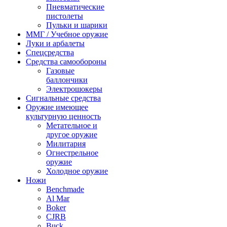
Пневматические
пистолеты
Пульки и шарики
ММГ / Учебное оружие
Луки и арбалеты
Спецсредства
Средства самообороны
Газовые
баллончики
Электрошокеры
Сигнальные средства
Оружие имеющее
культурную ценность
Метательное и
другое оружие
Милитария
Огнестрельное
оружие
Холодное оружие
Ножи
Benchmade
Al Mar
Boker
CJRB
Buck