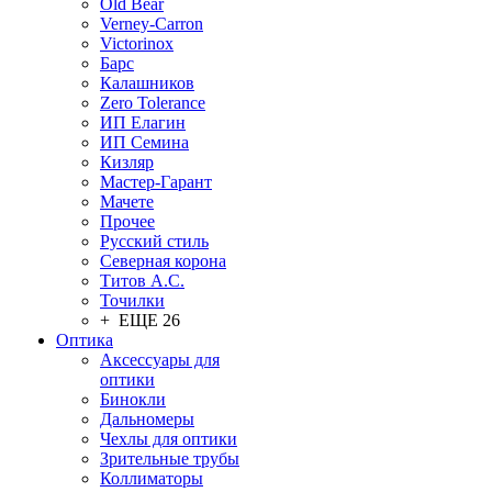
Old Bear
Verney-Carron
Victorinox
Барс
Калашников
Zero Tolerance
ИП Елагин
ИП Семина
Кизляр
Мастер-Гарант
Мачете
Прочее
Русский стиль
Северная корона
Титов А.С.
Точилки
+ ЕЩЕ 26
Оптика
Аксессуары для
оптики
Бинокли
Дальномеры
Чехлы для оптики
Зрительные трубы
Коллиматоры