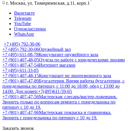
г. Москва, ул. Тимирязевская, д.11, корп.1
Вконтакте
Telegram
YouTube
Одноклассники
WhatsApp
+7 (495) 792-30-06
+7 (495) 792-30-06
Оружейный зал
+7 (495) 611-08-78
Консультант оружейного зала
+7 (901) 407-48-05
Отдела по работе с юридическими лицами
+7 (901) 407-47-54
Интернет магазин
+7 (495) 611-33-05
+7 (901) 407-48-15
Консультант не лицензионного зала
+7 (901) 407-47-89
Бухгалтерия. Время работы бухгалтерии, с
понедельника по пятницу, с 11:00 до 18:00, обед с 13:00 до
14:00. Доп.номер:+7(495)611-59-65
+7 (901) 407-47-56
Мастерская: слесарь/мастер-ложевщик.
Звонить только по вопросам ремонта с понедельника по
пятницу с 10 до 19.
+7 (901) 407-47-96
Мастерская: покраска и гравировка.
Звонить с понедельника по пятницу с 10 до 19.
Заказать звонок