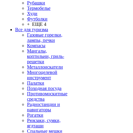
Рубашки
Термобелье
Худи
Футболки
+ ЕЩЕ 4
Все для туризма
Газовые горелки,
лампы, печки
Компасы
Мангалы,
коптильни, гриль-
решетки
Металлоискатели
Многоцелевой
инструмент
Палатки
Походная посуда
Противомоскитные
средства
Радиостанции и
навигаторы
Рогатки
Рюкзаки, сумки,
ягдташи
Спальные мешки