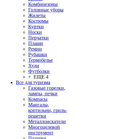
Комбинезоны
Головные уборы
Жилеты
Костюмы
Куртки
Носки
Перчатки
Плащи
Ремни
Рубашки
Термобелье
Худи
Футболки
+ ЕЩЕ 4
Все для туризма
Газовые горелки,
лампы, печки
Компасы
Мангалы,
коптильни, гриль-
решетки
Металлоискатели
Многоцелевой
инструмент
Палатки