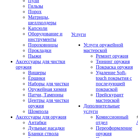
Пули
Гильзы
Порох
Матрицы,
шеллхолдеры
Капсюли
Оборудование и
Услуги
инструменты
Пороховницы
Услуги оружейной
Прокладки
мастерской
Пыжи
Ремонт оружия
Аксессуары для чистки
Тюнинг оружия
оружия
Покраска оружия
Вишеры
Удаление Soft-
Ёршики
touch покрытия с
Наборы для чистки
последующей
Оружейная химия
покраской
Патчи, Тампоны
Прейскурант
Центры для чистки
мастерской
оружия
Дополнительные
Шомпола
услуги
Аксессуары для оружия
Комиссионный
Антабки
отдел
Дульные насадки
Переоформление
Бланки ствола
оружия