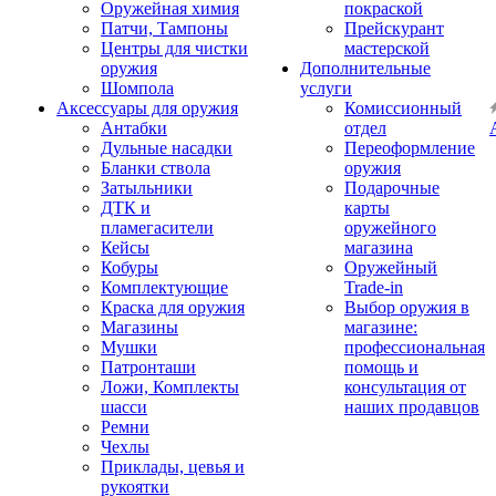
Оружейная химия
покраской
Патчи, Тампоны
Прейскурант
Центры для чистки
мастерской
оружия
Дополнительные
Шомпола
услуги
Аксессуары для оружия
Комиссионный
Антабки
отдел
Дульные насадки
Переоформление
Бланки ствола
оружия
Затыльники
Подарочные
ДТК и
карты
пламегасители
оружейного
Кейсы
магазина
Кобуры
Оружейный
Комплектующие
Trade-in
Краска для оружия
Выбор оружия в
Магазины
магазине:
Мушки
профессиональная
Патронташи
помощь и
Ложи, Комплекты
консультация от
шасси
наших продавцов
Ремни
Чехлы
Приклады, цевья и
рукоятки