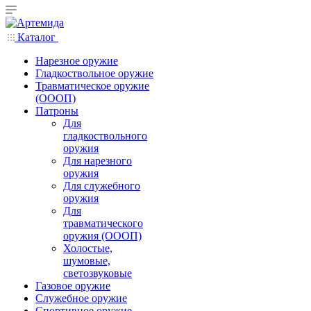
Каталог
Нарезное оружие
Гладкоствольное оружие
Травматическое оружие
(ОООП)
Патроны
Для
гладкоствольного
оружия
Для нарезного
оружия
Для служебного
оружия
Для
травматического
оружия (ОООП)
Холостые,
шумовые,
светозвуковые
Газовое оружие
Служебное оружие
Спортивное оружие