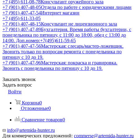
+7 (495) 611-08-78
Консультант оружейного зала
+7 (901) 407-48-05
Отдела по работе с юридическими лицами
+7 (901) 407-47-54
Интернет магазин
+7 (495) 611-33-05
+7 (901) 407-48-15
Консультант не лицензионного зала
+7 (901) 407-47-89
Бухгалтерия. Время работы бухгалтерии, с
понедельника по пятницу, с 11:00 до 18:00, обед с 13:00 до
14:00. Доп.номер:+7(495)611-59-65
+7 (901) 407-47-56
Мастерская: слесарь/мастер-ложевщик.
Звонить только по вопросам ремонта с понедельника по
пятницу с 10 до 19.
+7 (901) 407-47-96
Мастерская: покраска и гравировка.
Звонить с понедельника по пятницу с 10 до 19.
Заказать звонок
Задать вопрос
Войти
Корзина
0
Отложенные
0
Сравнение товаров
0
info@artemida-hunter.ru
Для коммерческих предложений:
commerse@artemida-hunter.ru