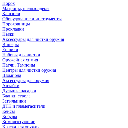
Порох
Матрицы, шеллхолдеры
Капсюли
Оборудование и инструменты
Пороховницы
Прокладки
Пыжи
Аксессуары для чистки оружия
Вишеры
Ёршики
Наборы для чистки
Оружейная химия
Патчи, Тампоны
Центры для чистки оружия
Шомпола
Аксессуары для оружия
Антабки
Дульные насадки
Бланки ствола
Затыльники
ДТК и пламегасители
Кейсы
Кобуры
Комплектующие
Краска для оружия