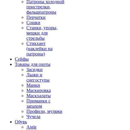
Патроны холодной
пристрелки,
фальшпатроны
Перчатки
Сошки
Станки, упоры,
мешки для
стрельбы
Стикхант
(наклейки на
патроны)
Сейфы
Товары для охоты
Засидки
Лыжи и
снегоступы
Манки
Маскировка
Маскхалаты
Приманки с
запахом
Профили, муляжи
Чучела
Обувь
Aigle