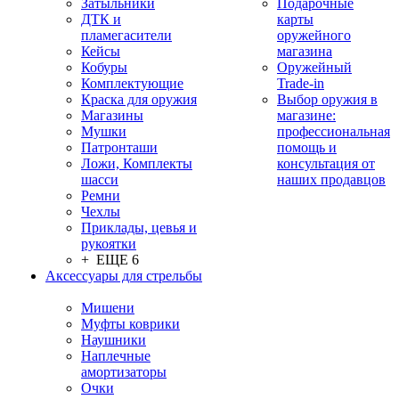
Затыльники
Подарочные
ДТК и
карты
пламегасители
оружейного
Кейсы
магазина
Кобуры
Оружейный
Комплектующие
Trade-in
Краска для оружия
Выбор оружия в
Магазины
магазине:
Мушки
профессиональная
Патронташи
помощь и
Ложи, Комплекты
консультация от
шасси
наших продавцов
Ремни
Чехлы
Приклады, цевья и
рукоятки
+ ЕЩЕ 6
Аксессуары для стрельбы
Мишени
Муфты коврики
Наушники
Наплечные
амортизаторы
Очки