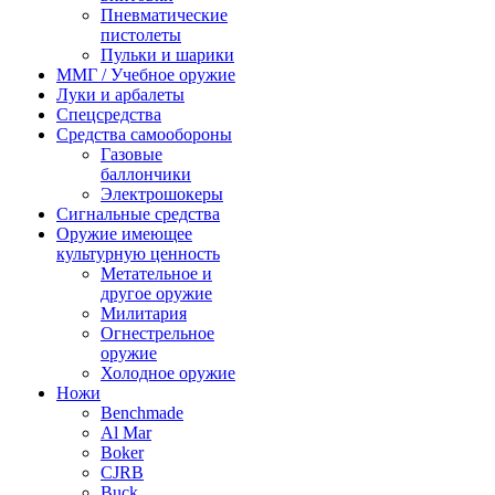
Пневматические
пистолеты
Пульки и шарики
ММГ / Учебное оружие
Луки и арбалеты
Спецсредства
Средства самообороны
Газовые
баллончики
Электрошокеры
Сигнальные средства
Оружие имеющее
культурную ценность
Метательное и
другое оружие
Милитария
Огнестрельное
оружие
Холодное оружие
Ножи
Benchmade
Al Mar
Boker
CJRB
Buck