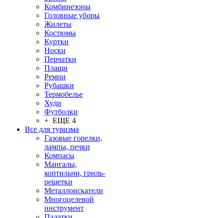
Комбинезоны
Головные уборы
Жилеты
Костюмы
Куртки
Носки
Перчатки
Плащи
Ремни
Рубашки
Термобелье
Худи
Футболки
+ ЕЩЕ 4
Все для туризма
Газовые горелки,
лампы, печки
Компасы
Мангалы,
коптильни, гриль-
решетки
Металлоискатели
Многоцелевой
инструмент
Палатки