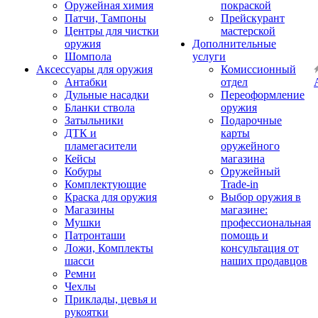
Оружейная химия
покраской
Патчи, Тампоны
Прейскурант
Центры для чистки
мастерской
оружия
Дополнительные
Шомпола
услуги
Аксессуары для оружия
Комиссионный
Антабки
отдел
Дульные насадки
Переоформление
Бланки ствола
оружия
Затыльники
Подарочные
ДТК и
карты
пламегасители
оружейного
Кейсы
магазина
Кобуры
Оружейный
Комплектующие
Trade-in
Краска для оружия
Выбор оружия в
Магазины
магазине:
Мушки
профессиональная
Патронташи
помощь и
Ложи, Комплекты
консультация от
шасси
наших продавцов
Ремни
Чехлы
Приклады, цевья и
рукоятки