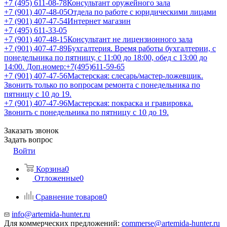
+7 (495) 611-08-78
Консультант оружейного зала
+7 (901) 407-48-05
Отдела по работе с юридическими лицами
+7 (901) 407-47-54
Интернет магазин
+7 (495) 611-33-05
+7 (901) 407-48-15
Консультант не лицензионного зала
+7 (901) 407-47-89
Бухгалтерия. Время работы бухгалтерии, с
понедельника по пятницу, с 11:00 до 18:00, обед с 13:00 до
14:00. Доп.номер:+7(495)611-59-65
+7 (901) 407-47-56
Мастерская: слесарь/мастер-ложевщик.
Звонить только по вопросам ремонта с понедельника по
пятницу с 10 до 19.
+7 (901) 407-47-96
Мастерская: покраска и гравировка.
Звонить с понедельника по пятницу с 10 до 19.
Заказать звонок
Задать вопрос
Войти
Корзина
0
Отложенные
0
Сравнение товаров
0
info@artemida-hunter.ru
Для коммерческих предложений:
commerse@artemida-hunter.ru