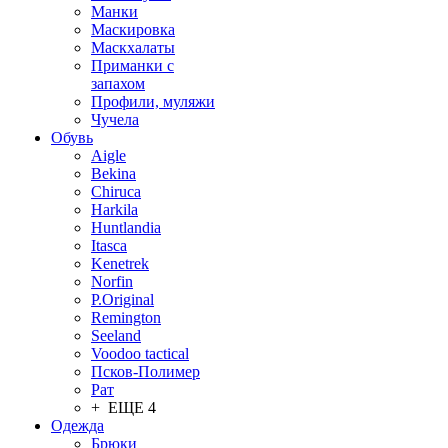
Манки
Маскировка
Маскхалаты
Приманки с
запахом
Профили, муляжи
Чучела
Обувь
Aigle
Bekina
Chiruсa
Harkila
Huntlandia
Itasca
Kenetrek
Norfin
P.Original
Remington
Seeland
Voodoo tactical
Псков-Полимер
Рат
+ ЕЩЕ 4
Одежда
Брюки