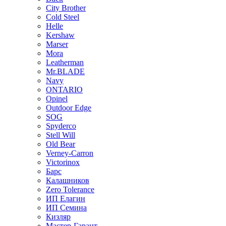
City Brother
Cold Steel
Helle
Kershaw
Marser
Mora
Leatherman
Mr.BLADE
Navy
ONTARIO
Opinel
Outdoor Edge
SOG
Spyderco
Stell Will
Old Bear
Verney-Carron
Victorinox
Барс
Калашников
Zero Tolerance
ИП Елагин
ИП Семина
Кизляр
Мастер-Гарант