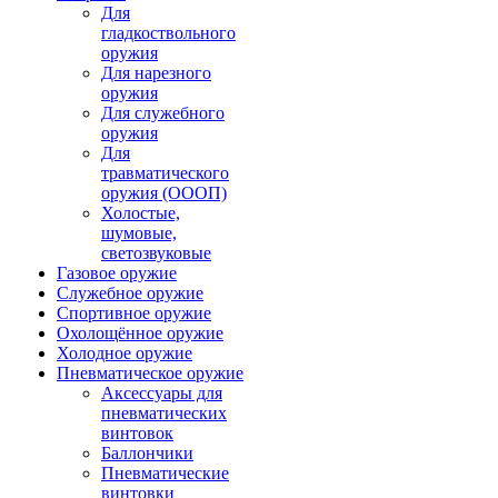
Для
гладкоствольного
оружия
Для нарезного
оружия
Для служебного
оружия
Для
травматического
оружия (ОООП)
Холостые,
шумовые,
светозвуковые
Газовое оружие
Служебное оружие
Спортивное оружие
Охолощённое оружие
Холодное оружие
Пневматическое оружие
Аксессуары для
пневматических
винтовок
Баллончики
Пневматические
винтовки