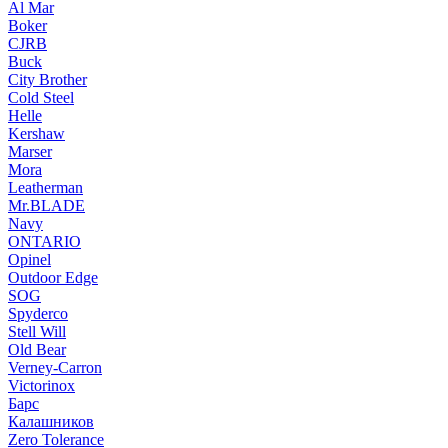
Al Mar
Boker
CJRB
Buck
City Brother
Cold Steel
Helle
Kershaw
Marser
Mora
Leatherman
Mr.BLADE
Navy
ONTARIO
Opinel
Outdoor Edge
SOG
Spyderco
Stell Will
Old Bear
Verney-Carron
Victorinox
Барс
Калашников
Zero Tolerance