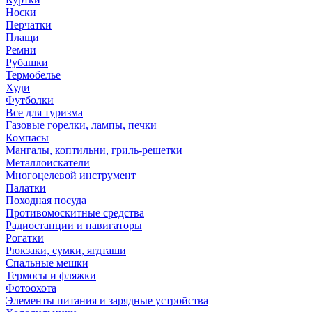
Носки
Перчатки
Плащи
Ремни
Рубашки
Термобелье
Худи
Футболки
Все для туризма
Газовые горелки, лампы, печки
Компасы
Мангалы, коптильни, гриль-решетки
Металлоискатели
Многоцелевой инструмент
Палатки
Походная посуда
Противомоскитные средства
Радиостанции и навигаторы
Рогатки
Рюкзаки, сумки, ягдташи
Спальные мешки
Термосы и фляжки
Фотоохота
Элементы питания и зарядные устройства