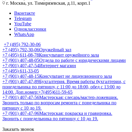
г. Москва, ул. Тимирязевская, д.11, корп.1
Вконтакте
Telegram
YouTube
Одноклассники
WhatsApp
+7 (495) 792-30-06
+7 (495) 792-30-06
Оружейный зал
+7 (495) 611-08-78
Консультант оружейного зала
+7 (901) 407-48-05
Отдела по работе с юридическими лицами
+7 (901) 407-47-54
Интернет магазин
+7 (495) 611-33-05
+7 (901) 407-48-15
Консультант не лицензионного зала
+7 (901) 407-47-89
Бухгалтерия. Время работы бухгалтерии, с
понедельника по пятницу, с 11:00 до 18:00, обед с 13:00 до
14:00. Доп.номер:+7(495)611-59-65
+7 (901) 407-47-56
Мастерская: слесарь/мастер-ложевщик.
Звонить только по вопросам ремонта с понедельника по
пятницу с 10 до 19.
+7 (901) 407-47-96
Мастерская: покраска и гравировка.
Звонить с понедельника по пятницу с 10 до 19.
Заказать звонок