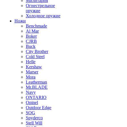
Милитария
Огнестрельное
оружие
Холодное оружие
Ножи
Benchmade
Al Mar
Boker
CJRB
Buck
City Brother
Cold Steel
Helle
Kershaw
Marser
Mora
Leatherman
Mr.BLADE
Navy
ONTARIO
Opinel
Outdoor Edge
SOG
Spyderco
Stell Will