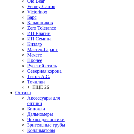
Old Bear
Verney-Carron
Victorinox
Барс
Калашников
Zero Tolerance
ИП Елагин
ИП Семина
Кизляр
Мастер-Гарант
Мачете
Прочее
Русский стиль
Северная корона
Титов А.С.
Точилки
+ ЕЩЕ 26
Оптика
Аксессуары для
оптики
Бинокли
Дальномеры
Чехлы для оптики
Зрительные трубы
Коллиматоры