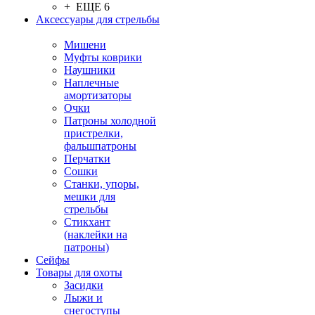
+ ЕЩЕ 6
Аксессуары для стрельбы
Мишени
Муфты коврики
Наушники
Наплечные
амортизаторы
Очки
Патроны холодной
пристрелки,
фальшпатроны
Перчатки
Сошки
Станки, упоры,
мешки для
стрельбы
Стикхант
(наклейки на
патроны)
Сейфы
Товары для охоты
Засидки
Лыжи и
снегоступы