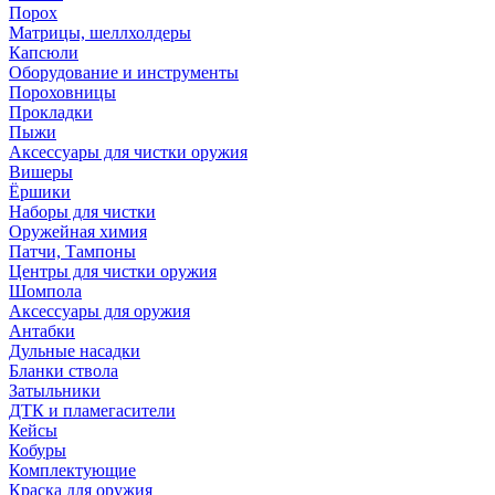
Порох
Матрицы, шеллхолдеры
Капсюли
Оборудование и инструменты
Пороховницы
Прокладки
Пыжи
Аксессуары для чистки оружия
Вишеры
Ёршики
Наборы для чистки
Оружейная химия
Патчи, Тампоны
Центры для чистки оружия
Шомпола
Аксессуары для оружия
Антабки
Дульные насадки
Бланки ствола
Затыльники
ДТК и пламегасители
Кейсы
Кобуры
Комплектующие
Краска для оружия