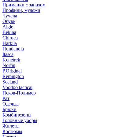
Приманки с запахом
Профили, муляжи
Чучела
Обувь
Aigle
Bekina
Chiruсa
Harkila
Huntlandia
Itasca
Kenetrek
Norfin
P.Original
Remington
Seeland
Voodoo tactical
Псков-Полимер
Рат
Одежда
Брюки
Комбинезоны
Головные уборы
Жилеты
Костюмы
Куртки