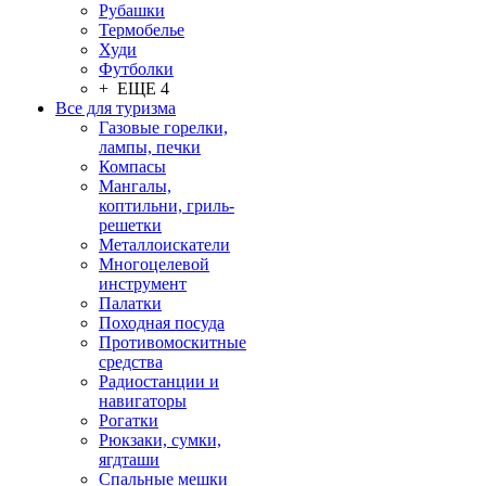
Рубашки
Термобелье
Худи
Футболки
+ ЕЩЕ 4
Все для туризма
Газовые горелки,
лампы, печки
Компасы
Мангалы,
коптильни, гриль-
решетки
Металлоискатели
Многоцелевой
инструмент
Палатки
Походная посуда
Противомоскитные
средства
Радиостанции и
навигаторы
Рогатки
Рюкзаки, сумки,
ягдташи
Спальные мешки