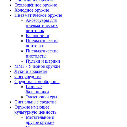
Охолощённое оружие
Холодное оружие
Пневматическое оружие
Аксессуары для
пневматических
винтовок
Баллончики
Пневматические
винтовки
Пневматические
пистолеты
Пульки и шарики
ММГ / Учебное оружие
Луки и арбалеты
Спецсредства
Средства самообороны
Газовые
баллончики
Электрошокеры
Сигнальные средства
Оружие имеющее
культурную ценность
Метательное и
другое оружие