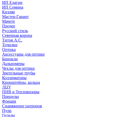
ИП Елагин
ИП Семина
Кизляр
Мастер-Гарант
Мачете
Прочее
Русский стиль
Северная корона
Титов А.С.
Точилки
Оптика
Аксессуары для оптики
Бинокли
Дальномеры
Чехлы для оптики
Зрительные трубы
Коллиматоры
Кронштейны, кольца
ЛЦУ
ПНВ и Тепловизоры
Прицелы
Фонари
Снаряжение патронов
Пули
Гильзы