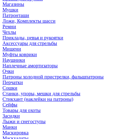
Магазины
Мушки
Патронташи
Ложи, Комплекты шасси
Ремни
Чехлы
Приклады, цевья и рукоятки
Аксессуары для стрельбы
Мишени
Муфты коврики
Наушники
Наплечные амортизаторы
Очки
Патроны холодной пристрелки, фальшпатроны
Перчатки
Сошки
Станки, упоры, мешки для стрельбы
Стикхант (наклейки на патроны)
Сейфы
Товары для охоты
Засидки
Лыжи и снегоступы
Манки
Маскировка
Маскхалаты