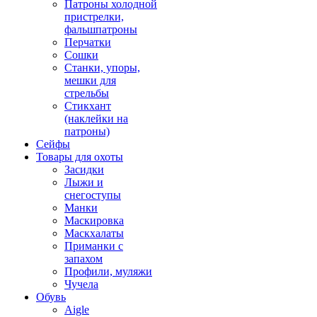
Патроны холодной
пристрелки,
фальшпатроны
Перчатки
Сошки
Станки, упоры,
мешки для
стрельбы
Стикхант
(наклейки на
патроны)
Сейфы
Товары для охоты
Засидки
Лыжи и
снегоступы
Манки
Маскировка
Маскхалаты
Приманки с
запахом
Профили, муляжи
Чучела
Обувь
Aigle