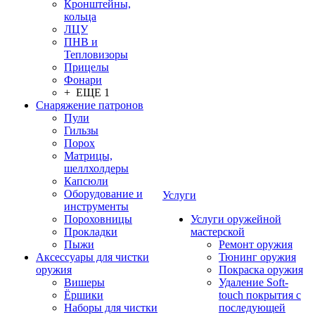
Кронштейны,
кольца
ЛЦУ
ПНВ и
Тепловизоры
Прицелы
Фонари
+ ЕЩЕ 1
Снаряжение патронов
Пули
Гильзы
Порох
Матрицы,
шеллхолдеры
Капсюли
Оборудование и
Услуги
инструменты
Пороховницы
Услуги оружейной
Прокладки
мастерской
Пыжи
Ремонт оружия
Аксессуары для чистки
Тюнинг оружия
оружия
Покраска оружия
Вишеры
Удаление Soft-
Ёршики
touch покрытия с
Наборы для чистки
последующей