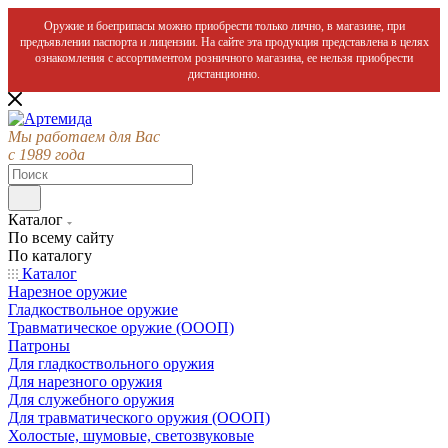
Оружие и боеприпасы можно приобрести только лично, в магазине, при
предъявлении паспорта и лицензии. На сайте эта продукция представлена в целях
ознакомления с ассортиментом розничного магазина, ее нельзя приобрести
дистанционно.
Мы работаем для Вас
с 1989 года
Каталог
По всему сайту
По каталогу
Каталог
Нарезное оружие
Гладкоствольное оружие
Травматическое оружие (ОООП)
Патроны
Для гладкоствольного оружия
Для нарезного оружия
Для служебного оружия
Для травматического оружия (ОООП)
Холостые, шумовые, светозвуковые