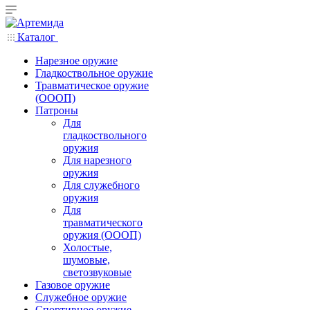
Каталог
Нарезное оружие
Гладкоствольное оружие
Травматическое оружие
(ОООП)
Патроны
Для
гладкоствольного
оружия
Для нарезного
оружия
Для служебного
оружия
Для
травматического
оружия (ОООП)
Холостые,
шумовые,
светозвуковые
Газовое оружие
Служебное оружие
Спортивное оружие