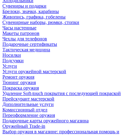
Холодильники
Сувениры и подарки
Брелоки, значки, карабины
Живопись, графика, гобелены
Сувенирные наборы, рюмки, стопки
Часы настенные
Макеты патронов
Чехлы для телефонов
Подарочные сертификаты
Тактическая медицина
Носилки
Подсумки
Услуги
Услуги оружейной мастерской
Ремонт оружия
Тюнинг оружия
Покраска оружия
Удаление Soft-touch покрытия с последующей покраской
Прейскурант мастерской
Дополнительные услуги
Комиссионный отдел
Переоформление оружия
Подарочные карты оружейного магазина
Оружейный Trade-in
Выбор оружия в магазине: профессиональная помощь и