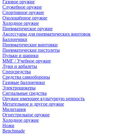
Газовое оружие
Служебное оружие
Спортивное оружие
Охолощённое оружие
Холодное оружие
Пневматическое оружие
Аксессуары для пневматических винтовок
Баллончики
Пневматические винтовки
Пневматические пистолеты
Пульки и шарики
ММГ / Учебное оружие
Луки и арбалеты
Спецсредства
Средства самообороны
Газовые баллончики
Электрошокеры
Сигнальные средства
Оружие имеющее культурную ценность
Метательное и другое оружие
Милитария
Огнестрельное оружие
Холодное оружие
Ножи
Benchmade