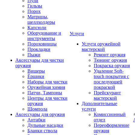
Пули
Гильзы
Порох
Матрицы,
шеллхолдеры
Капсюли
Оборудование и
Услуги
инструменты
Пороховницы
Услуги оружейной
Прокладки
мастерской
Пыжи
Ремонт оружия
Аксессуары для чистки
Тюнинг оружия
оружия
Покраска оружия
Вишеры
Удаление Soft-
Ёршики
touch покрытия с
Наборы для чистки
последующей
Оружейная химия
покраской
Патчи, Тампоны
Прейскурант
Центры для чистки
мастерской
оружия
Дополнительные
Шомпола
услуги
Аксессуары для оружия
Комиссионный
Антабки
отдел
Дульные насадки
Переоформление
Бланки ствола
оружия