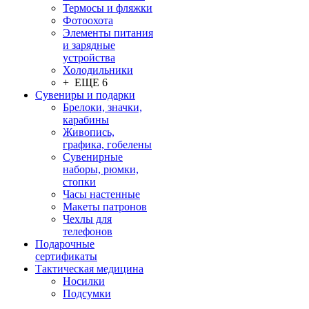
Термосы и фляжки
Фотоохота
Элементы питания
и зарядные
устройства
Холодильники
+ ЕЩЕ 6
Сувениры и подарки
Брелоки, значки,
карабины
Живопись,
графика, гобелены
Сувенирные
наборы, рюмки,
стопки
Часы настенные
Макеты патронов
Чехлы для
телефонов
Подарочные
сертификаты
Тактическая медицина
Носилки
Подсумки