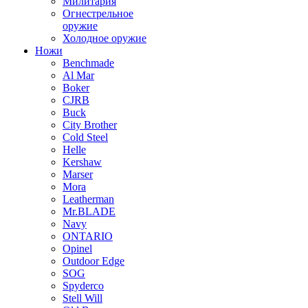
Милитария
Огнестрельное
оружие
Холодное оружие
Ножи
Benchmade
Al Mar
Boker
CJRB
Buck
City Brother
Cold Steel
Helle
Kershaw
Marser
Mora
Leatherman
Mr.BLADE
Navy
ONTARIO
Opinel
Outdoor Edge
SOG
Spyderco
Stell Will