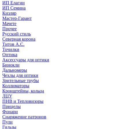
ИП Елагин
ИП Семина
Кизляр
Мастер-Гарант
Мачете
Прочее
Русский стиль
Северная корона
Титов А.С.
Точилки
Оптика
Аксессуары для оптики
Бинокли
Дальномеры
Чехлы для оптики
Зрительные трубы
Коллиматоры
Кронштейны, кольца
ЛЦУ
ПНВ и Тепловизоры
Прицелы
Фонари
Снаряжение патронов
Пули
Гильзы