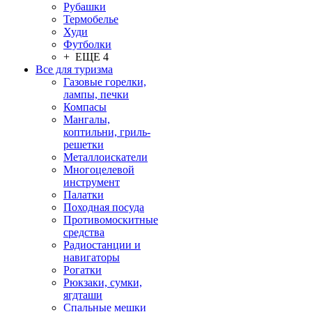
Рубашки
Термобелье
Худи
Футболки
+ ЕЩЕ 4
Все для туризма
Газовые горелки,
лампы, печки
Компасы
Мангалы,
коптильни, гриль-
решетки
Металлоискатели
Многоцелевой
инструмент
Палатки
Походная посуда
Противомоскитные
средства
Радиостанции и
навигаторы
Рогатки
Рюкзаки, сумки,
ягдташи
Спальные мешки