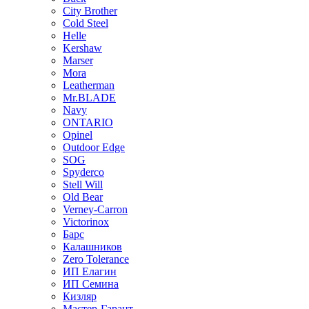
City Brother
Cold Steel
Helle
Kershaw
Marser
Mora
Leatherman
Mr.BLADE
Navy
ONTARIO
Opinel
Outdoor Edge
SOG
Spyderco
Stell Will
Old Bear
Verney-Carron
Victorinox
Барс
Калашников
Zero Tolerance
ИП Елагин
ИП Семина
Кизляр
Мастер-Гарант