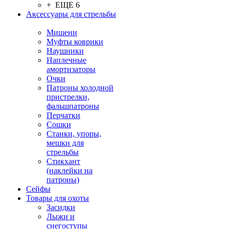
+ ЕЩЕ 6
Аксессуары для стрельбы
Мишени
Муфты коврики
Наушники
Наплечные
амортизаторы
Очки
Патроны холодной
пристрелки,
фальшпатроны
Перчатки
Сошки
Станки, упоры,
мешки для
стрельбы
Стикхант
(наклейки на
патроны)
Сейфы
Товары для охоты
Засидки
Лыжи и
снегоступы