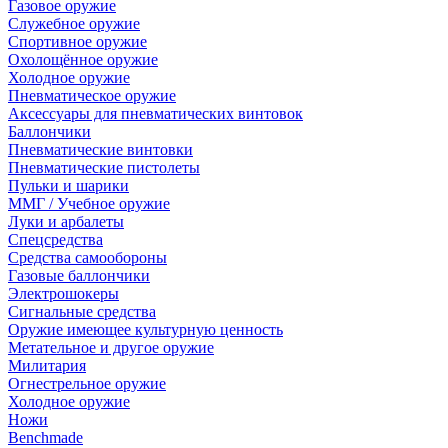
Газовое оружие
Служебное оружие
Спортивное оружие
Охолощённое оружие
Холодное оружие
Пневматическое оружие
Аксессуары для пневматических винтовок
Баллончики
Пневматические винтовки
Пневматические пистолеты
Пульки и шарики
ММГ / Учебное оружие
Луки и арбалеты
Спецсредства
Средства самообороны
Газовые баллончики
Электрошокеры
Сигнальные средства
Оружие имеющее культурную ценность
Метательное и другое оружие
Милитария
Огнестрельное оружие
Холодное оружие
Ножи
Benchmade