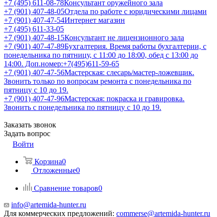
+7 (495) 611-08-78
Консультант оружейного зала
+7 (901) 407-48-05
Отдела по работе с юридическими лицами
+7 (901) 407-47-54
Интернет магазин
+7 (495) 611-33-05
+7 (901) 407-48-15
Консультант не лицензионного зала
+7 (901) 407-47-89
Бухгалтерия. Время работы бухгалтерии, с
понедельника по пятницу, с 11:00 до 18:00, обед с 13:00 до
14:00. Доп.номер:+7(495)611-59-65
+7 (901) 407-47-56
Мастерская: слесарь/мастер-ложевщик.
Звонить только по вопросам ремонта с понедельника по
пятницу с 10 до 19.
+7 (901) 407-47-96
Мастерская: покраска и гравировка.
Звонить с понедельника по пятницу с 10 до 19.
Заказать звонок
Задать вопрос
Войти
Корзина
0
Отложенные
0
Сравнение товаров
0
info@artemida-hunter.ru
Для коммерческих предложений:
commerse@artemida-hunter.ru