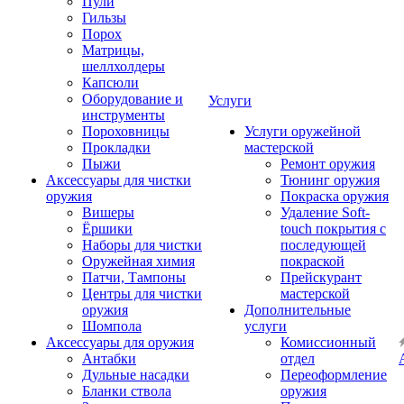
Пули
Гильзы
Порох
Матрицы,
шеллхолдеры
Капсюли
Оборудование и
Услуги
инструменты
Пороховницы
Услуги оружейной
Прокладки
мастерской
Пыжи
Ремонт оружия
Аксессуары для чистки
Тюнинг оружия
оружия
Покраска оружия
Вишеры
Удаление Soft-
Ёршики
touch покрытия с
Наборы для чистки
последующей
Оружейная химия
покраской
Патчи, Тампоны
Прейскурант
Центры для чистки
мастерской
оружия
Дополнительные
Шомпола
услуги
Аксессуары для оружия
Комиссионный
Антабки
отдел
Дульные насадки
Переоформление
Бланки ствола
оружия