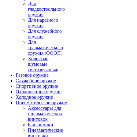
Для
гладкоствольного
оружия
Для нарезного
оружия
Для служебного
оружия
Для
травматического
оружия (ОООП)
Холостые,
шумовые,
светозвуковые
Газовое оружие
Служебное оружие
Спортивное оружие
Охолощённое оружие
Холодное оружие
Пневматическое оружие
Аксессуары для
пневматических
винтовок
Баллончики
Пневматические
винтовки