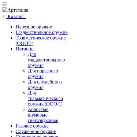
Каталог
Нарезное оружие
Гладкоствольное оружие
Травматическое оружие
(ОООП)
Патроны
Для
гладкоствольного
оружия
Для нарезного
оружия
Для служебного
оружия
Для
травматического
оружия (ОООП)
Холостые,
шумовые,
светозвуковые
Газовое оружие
Служебное оружие
Спортивное оружие