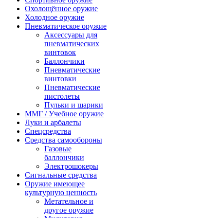
Охолощённое оружие
Холодное оружие
Пневматическое оружие
Аксессуары для
пневматических
винтовок
Баллончики
Пневматические
винтовки
Пневматические
пистолеты
Пульки и шарики
ММГ / Учебное оружие
Луки и арбалеты
Спецсредства
Средства самообороны
Газовые
баллончики
Электрошокеры
Сигнальные средства
Оружие имеющее
культурную ценность
Метательное и
другое оружие