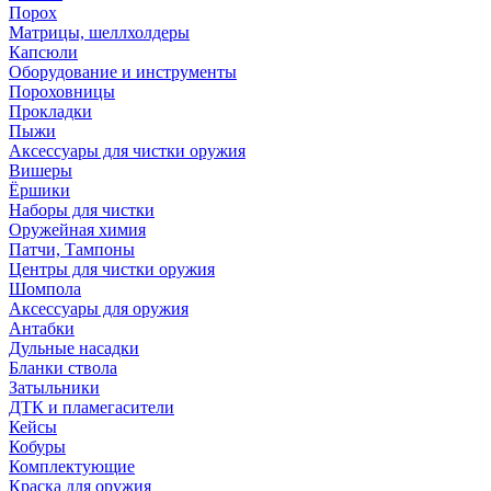
Порох
Матрицы, шеллхолдеры
Капсюли
Оборудование и инструменты
Пороховницы
Прокладки
Пыжи
Аксессуары для чистки оружия
Вишеры
Ёршики
Наборы для чистки
Оружейная химия
Патчи, Тампоны
Центры для чистки оружия
Шомпола
Аксессуары для оружия
Антабки
Дульные насадки
Бланки ствола
Затыльники
ДТК и пламегасители
Кейсы
Кобуры
Комплектующие
Краска для оружия