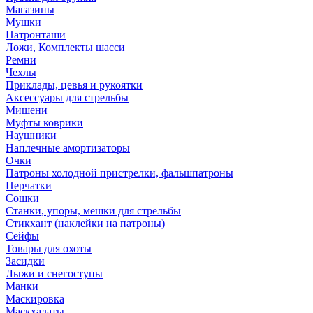
Магазины
Мушки
Патронташи
Ложи, Комплекты шасси
Ремни
Чехлы
Приклады, цевья и рукоятки
Аксессуары для стрельбы
Мишени
Муфты коврики
Наушники
Наплечные амортизаторы
Очки
Патроны холодной пристрелки, фальшпатроны
Перчатки
Сошки
Станки, упоры, мешки для стрельбы
Стикхант (наклейки на патроны)
Сейфы
Товары для охоты
Засидки
Лыжи и снегоступы
Манки
Маскировка
Маскхалаты