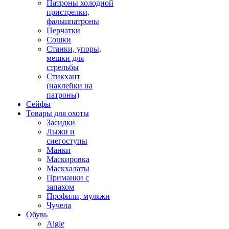
Патроны холодной
пристрелки,
фальшпатроны
Перчатки
Сошки
Станки, упоры,
мешки для
стрельбы
Стикхант
(наклейки на
патроны)
Сейфы
Товары для охоты
Засидки
Лыжи и
снегоступы
Манки
Маскировка
Маскхалаты
Приманки с
запахом
Профили, муляжи
Чучела
Обувь
Aigle