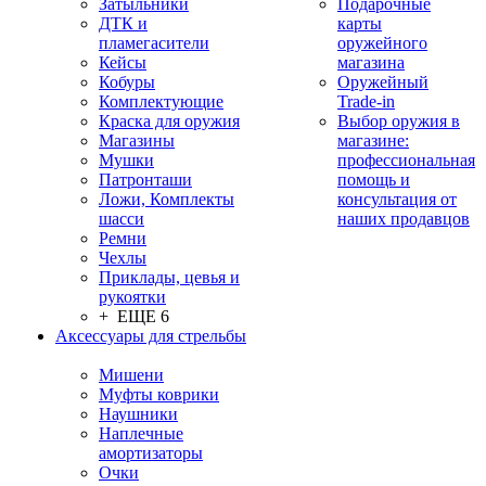
Затыльники
Подарочные
ДТК и
карты
пламегасители
оружейного
Кейсы
магазина
Кобуры
Оружейный
Комплектующие
Trade-in
Краска для оружия
Выбор оружия в
Магазины
магазине:
Мушки
профессиональная
Патронташи
помощь и
Ложи, Комплекты
консультация от
шасси
наших продавцов
Ремни
Чехлы
Приклады, цевья и
рукоятки
+ ЕЩЕ 6
Аксессуары для стрельбы
Мишени
Муфты коврики
Наушники
Наплечные
амортизаторы
Очки