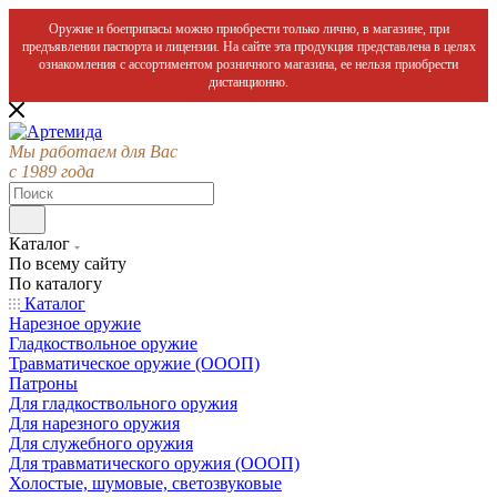
Оружие и боеприпасы можно приобрести только лично, в магазине, при
предъявлении паспорта и лицензии. На сайте эта продукция представлена в целях
ознакомления с ассортиментом розничного магазина, ее нельзя приобрести
дистанционно.
Мы работаем для Вас
с 1989 года
Каталог
По всему сайту
По каталогу
Каталог
Нарезное оружие
Гладкоствольное оружие
Травматическое оружие (ОООП)
Патроны
Для гладкоствольного оружия
Для нарезного оружия
Для служебного оружия
Для травматического оружия (ОООП)
Холостые, шумовые, светозвуковые