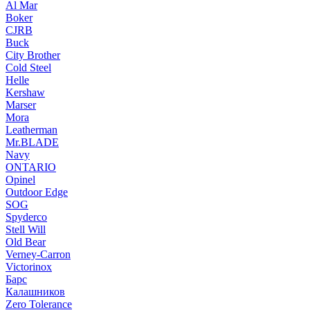
Al Mar
Boker
CJRB
Buck
City Brother
Cold Steel
Helle
Kershaw
Marser
Mora
Leatherman
Mr.BLADE
Navy
ONTARIO
Opinel
Outdoor Edge
SOG
Spyderco
Stell Will
Old Bear
Verney-Carron
Victorinox
Барс
Калашников
Zero Tolerance