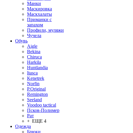
Манки
Маскировка
Маскхалаты
Приманки с
запахом
Профили, муляжи
Чучела
Обувь
Aigle
Bekina
Chiruсa
Harkila
Huntlandia
Itasca
Kenetrek
Norfin
P.Original
Remington
Seeland
Voodoo tactical
Псков-Полимер
Рат
+ ЕЩЕ 4
Одежда
Брюки