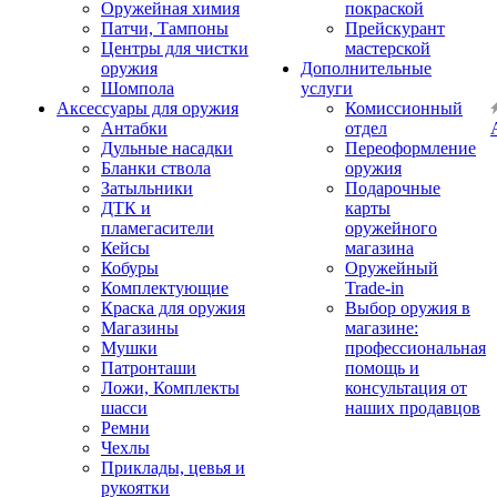
Оружейная химия
покраской
Патчи, Тампоны
Прейскурант
Центры для чистки
мастерской
оружия
Дополнительные
Шомпола
услуги
Аксессуары для оружия
Комиссионный
Антабки
отдел
Дульные насадки
Переоформление
Бланки ствола
оружия
Затыльники
Подарочные
ДТК и
карты
пламегасители
оружейного
Кейсы
магазина
Кобуры
Оружейный
Комплектующие
Trade-in
Краска для оружия
Выбор оружия в
Магазины
магазине:
Мушки
профессиональная
Патронташи
помощь и
Ложи, Комплекты
консультация от
шасси
наших продавцов
Ремни
Чехлы
Приклады, цевья и
рукоятки