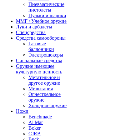
Пневматические
пистолеты
Пульки и шарики
ММГ / Учебное оружие
Луки и арбалеты
Спецсредства
Средства самообороны
Газовые
баллончики
Электрошокеры
Сигнальные средства
Оружие имеющее
культурную ценность
Метательное и
другое оружие
Милитария
Огнестрельное
оружие
Холодное оружие
Ножи
Benchmade
Al Mar
Boker
CJRB
Buck