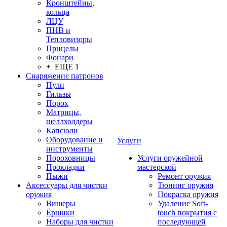
Кронштейны,
кольца
ЛЦУ
ПНВ и
Тепловизоры
Прицелы
Фонари
+ ЕЩЕ 1
Снаряжение патронов
Пули
Гильзы
Порох
Матрицы,
шеллхолдеры
Капсюли
Оборудование и
Услуги
инструменты
Пороховницы
Услуги оружейной
Прокладки
мастерской
Пыжи
Ремонт оружия
Аксессуары для чистки
Тюнинг оружия
оружия
Покраска оружия
Вишеры
Удаление Soft-
Ёршики
touch покрытия с
Наборы для чистки
последующей