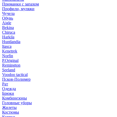
Приманки с запахом
Профили, муляжи
Чучела
Обувь
Aigle
Bekina
Chiruсa
Harkila
Huntlandia
Itasca
Kenetrek
Norfin
P.Original
Remington
Seeland
Voodoo tactical
Псков-Полимер
Рат
Одежда
Брюки
Комбинезоны
Головные уборы
Жилеты
Костюмы
Куртки