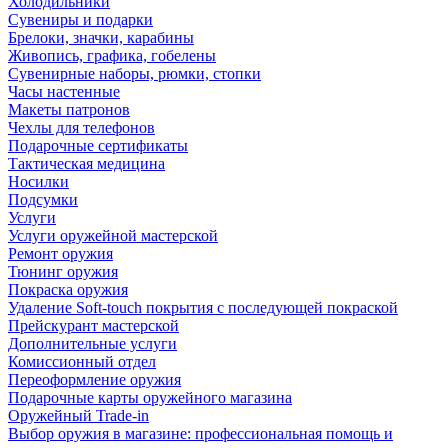
Холодильники
Сувениры и подарки
Брелоки, значки, карабины
Живопись, графика, гобелены
Сувенирные наборы, рюмки, стопки
Часы настенные
Макеты патронов
Чехлы для телефонов
Подарочные сертификаты
Тактическая медицина
Носилки
Подсумки
Услуги
Услуги оружейной мастерской
Ремонт оружия
Тюнинг оружия
Покраска оружия
Удаление Soft-touch покрытия с последующей покраской
Прейскурант мастерской
Дополнительные услуги
Комиссионный отдел
Переоформление оружия
Подарочные карты оружейного магазина
Оружейный Trade-in
Выбор оружия в магазине: профессиональная помощь и