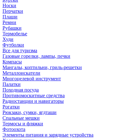
Носки
Перчатки
Плащи
Ремни
Рубашки
Термобелье
Худи
Футболки
Все для туризма
Газовые горелки, лампы, печки
Компасы
Мангалы, коптильни, гриль-решетки
Металлоискатели
Многоцелевой инструмент
Палатки
Походная посуда
Противомоскитные средства
Радиостанции и навигаторы
Рогатки
Рюкзаки, сумки, ягдташи
Спальные мешки
Термосы и фляжки
Фотоохота
Элементы питания и зарядные устройства