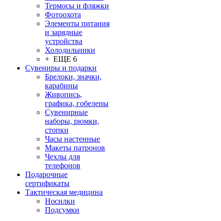
Термосы и фляжки
Фотоохота
Элементы питания
и зарядные
устройства
Холодильники
+ ЕЩЕ 6
Сувениры и подарки
Брелоки, значки,
карабины
Живопись,
графика, гобелены
Сувенирные
наборы, рюмки,
стопки
Часы настенные
Макеты патронов
Чехлы для
телефонов
Подарочные
сертификаты
Тактическая медицина
Носилки
Подсумки