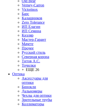
Old Bear
Verney-Carron
Victorinox
Барс
Калашников
Zero Tolerance
ИП Елагин
ИП Семина
Кизляр
Мастер-Гарант
Мачете
Прочее
Русский стиль
Северная корона
Титов А.С.
Точилки
+ ЕЩЕ 26
Оптика
Аксессуары для
оптики
Бинокли
Дальномеры
Чехлы для оптики
Зрительные трубы
Коллиматоры