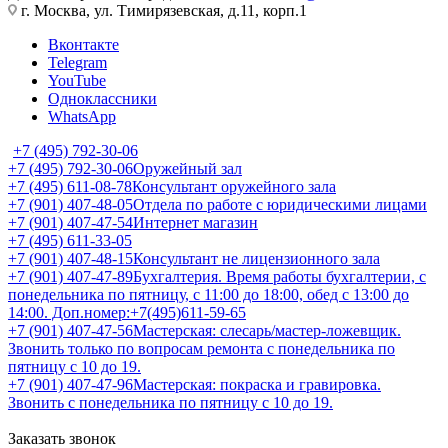
г. Москва, ул. Тимирязевская, д.11, корп.1
Вконтакте
Telegram
YouTube
Одноклассники
WhatsApp
+7 (495) 792-30-06
+7 (495) 792-30-06
Оружейный зал
+7 (495) 611-08-78
Консультант оружейного зала
+7 (901) 407-48-05
Отдела по работе с юридическими лицами
+7 (901) 407-47-54
Интернет магазин
+7 (495) 611-33-05
+7 (901) 407-48-15
Консультант не лицензионного зала
+7 (901) 407-47-89
Бухгалтерия. Время работы бухгалтерии, с
понедельника по пятницу, с 11:00 до 18:00, обед с 13:00 до
14:00. Доп.номер:+7(495)611-59-65
+7 (901) 407-47-56
Мастерская: слесарь/мастер-ложевщик.
Звонить только по вопросам ремонта с понедельника по
пятницу с 10 до 19.
+7 (901) 407-47-96
Мастерская: покраска и гравировка.
Звонить с понедельника по пятницу с 10 до 19.
Заказать звонок