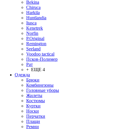
Bekina
Chiruсa
Harkila
Huntlandia
Itasca
Kenetrek
Norfin
P.Original
Remington
Seeland
Voodoo tactical
Псков-Полимер
Рат
+ ЕЩЕ 4
Одежда
Брюки
Комбинезоны
Головные уборы
Жилеты
Костюмы
Куртки
Носки
Перчатки
Плащи
Ремни