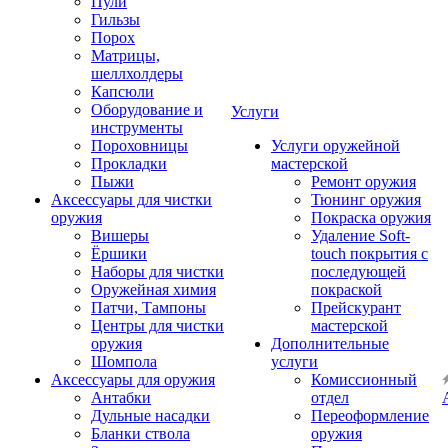
Пули
Гильзы
Порох
Матрицы,
шеллхолдеры
Капсюли
Оборудование и
Услуги
инструменты
Пороховницы
Услуги оружейной
Прокладки
мастерской
Пыжи
Ремонт оружия
Аксессуары для чистки
Тюнинг оружия
оружия
Покраска оружия
Вишеры
Удаление Soft-
Ёршики
touch покрытия с
Наборы для чистки
последующей
Оружейная химия
покраской
Патчи, Тампоны
Прейскурант
Центры для чистки
мастерской
оружия
Дополнительные
Шомпола
услуги
Аксессуары для оружия
Комиссионный
Антабки
отдел
Дульные насадки
Переоформление
Бланки ствола
оружия