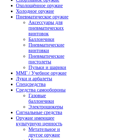
Охолощённое оружие
Холодное оружие
Пневматическое оружие
Аксессуары для
пневматических
винтовок
Баллончики
Пневматические
винтовки
Пневматические
пистолеты
Пульки и шарики
ММГ / Учебное оружие
Луки и арбалеты
Спецсредства
Средства самообороны
Газовые
баллончики
Электрошокеры
Сигнальные средства
Оружие имеющее
культурную ценность
Метательное и
другое оружие