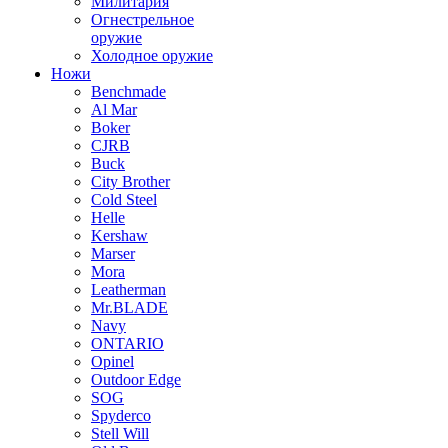
Милитария
Огнестрельное
оружие
Холодное оружие
Ножи
Benchmade
Al Mar
Boker
CJRB
Buck
City Brother
Cold Steel
Helle
Kershaw
Marser
Mora
Leatherman
Mr.BLADE
Navy
ONTARIO
Opinel
Outdoor Edge
SOG
Spyderco
Stell Will