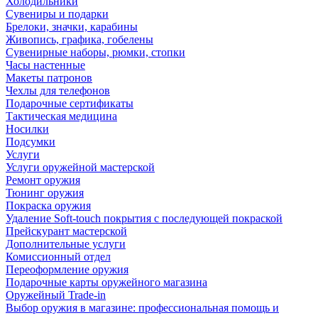
Холодильники
Сувениры и подарки
Брелоки, значки, карабины
Живопись, графика, гобелены
Сувенирные наборы, рюмки, стопки
Часы настенные
Макеты патронов
Чехлы для телефонов
Подарочные сертификаты
Тактическая медицина
Носилки
Подсумки
Услуги
Услуги оружейной мастерской
Ремонт оружия
Тюнинг оружия
Покраска оружия
Удаление Soft-touch покрытия с последующей покраской
Прейскурант мастерской
Дополнительные услуги
Комиссионный отдел
Переоформление оружия
Подарочные карты оружейного магазина
Оружейный Trade-in
Выбор оружия в магазине: профессиональная помощь и