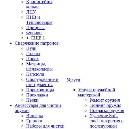
Кронштейны,
кольца
ЛЦУ
ПНВ и
Тепловизоры
Прицелы
Фонари
+ ЕЩЕ 1
Снаряжение патронов
Пули
Гильзы
Порох
Матрицы,
шеллхолдеры
Капсюли
Оборудование и
Услуги
инструменты
Пороховницы
Услуги оружейной
Прокладки
мастерской
Пыжи
Ремонт оружия
Аксессуары для чистки
Тюнинг оружия
оружия
Покраска оружия
Вишеры
Удаление Soft-
Ёршики
touch покрытия с
Наборы для чистки
последующей