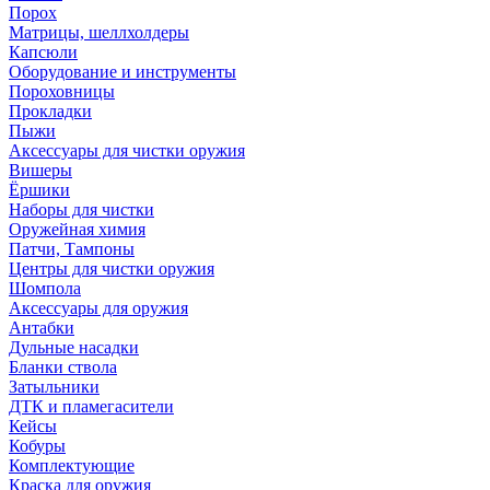
Порох
Матрицы, шеллхолдеры
Капсюли
Оборудование и инструменты
Пороховницы
Прокладки
Пыжи
Аксессуары для чистки оружия
Вишеры
Ёршики
Наборы для чистки
Оружейная химия
Патчи, Тампоны
Центры для чистки оружия
Шомпола
Аксессуары для оружия
Антабки
Дульные насадки
Бланки ствола
Затыльники
ДТК и пламегасители
Кейсы
Кобуры
Комплектующие
Краска для оружия