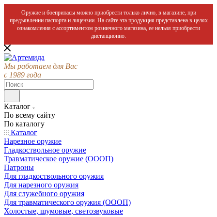
Оружие и боеприпасы можно приобрести только лично, в магазине, при
предъявлении паспорта и лицензии. На сайте эта продукция представлена в целях
ознакомления с ассортиментом розничного магазина, ее нельзя приобрести
дистанционно.
Мы работаем для Вас
с 1989 года
Каталог
По всему сайту
По каталогу
Каталог
Нарезное оружие
Гладкоствольное оружие
Травматическое оружие (ОООП)
Патроны
Для гладкоствольного оружия
Для нарезного оружия
Для служебного оружия
Для травматического оружия (ОООП)
Холостые, шумовые, светозвуковые