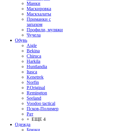
Манки
Маскировка
Маскхалаты
Приманки с
запахом
Профили, муляжи
Чучела
Обувь
Aigle
Bekina
Chiruсa
Harkila
Huntlandia
Itasca
Kenetrek
Norfin
P.Original
Remington
Seeland
Voodoo tactical
Псков-Полимер
Рат
+ ЕЩЕ 4
Одежда
Брюки