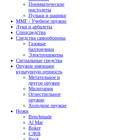
Пневматические
пистолеты
Пульки и шарики
ММГ / Учебное оружие
Луки и арбалеты
Спецсредства
Средства самообороны
Газовые
баллончики
Электрошокеры
Сигнальные средства
Оружие имеющее
культурную ценность
Метательное и
другое оружие
Милитария
Огнестрельное
оружие
Холодное оружие
Ножи
Benchmade
Al Mar
Boker
CJRB
Buck