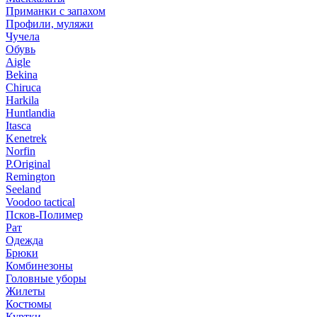
Приманки с запахом
Профили, муляжи
Чучела
Обувь
Aigle
Bekina
Chiruсa
Harkila
Huntlandia
Itasca
Kenetrek
Norfin
P.Original
Remington
Seeland
Voodoo tactical
Псков-Полимер
Рат
Одежда
Брюки
Комбинезоны
Головные уборы
Жилеты
Костюмы
Куртки