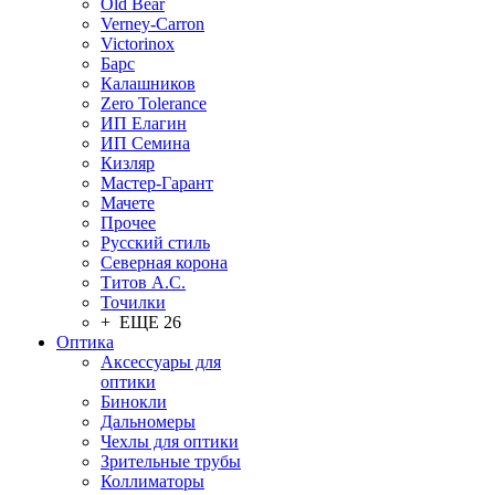
Old Bear
Verney-Carron
Victorinox
Барс
Калашников
Zero Tolerance
ИП Елагин
ИП Семина
Кизляр
Мастер-Гарант
Мачете
Прочее
Русский стиль
Северная корона
Титов А.С.
Точилки
+ ЕЩЕ 26
Оптика
Аксессуары для
оптики
Бинокли
Дальномеры
Чехлы для оптики
Зрительные трубы
Коллиматоры