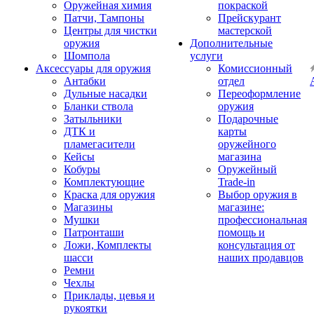
Оружейная химия
покраской
Патчи, Тампоны
Прейскурант
Центры для чистки
мастерской
оружия
Дополнительные
Шомпола
услуги
Аксессуары для оружия
Комиссионный
Антабки
отдел
Дульные насадки
Переоформление
Бланки ствола
оружия
Затыльники
Подарочные
ДТК и
карты
пламегасители
оружейного
Кейсы
магазина
Кобуры
Оружейный
Комплектующие
Trade-in
Краска для оружия
Выбор оружия в
Магазины
магазине:
Мушки
профессиональная
Патронташи
помощь и
Ложи, Комплекты
консультация от
шасси
наших продавцов
Ремни
Чехлы
Приклады, цевья и
рукоятки