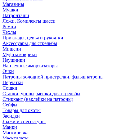
Магазины
Мушки
Патронташи
Ложи, Комплекты шасси
Ремни
Чехлы
Приклады, цевья и рукоятки
Аксессуары для стрельбы
Мишени
Муфты коврики
Наушники
Наплечные амортизаторы
Очки
Патроны холодной пристрелки, фальшпатроны
Перчатки
Сошки
Станки, упоры, мешки для стрельбы
Стикхант (наклейки на патроны)
Сейфы
Товары для охоты
Засидки
Лыжи и снегоступы
Манки
Маскировка
Маскхалаты