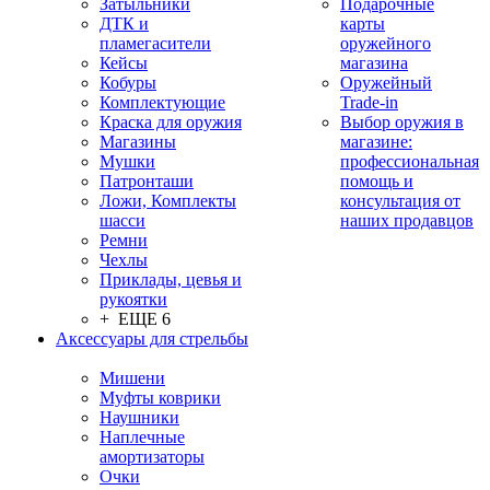
Затыльники
Подарочные
ДТК и
карты
пламегасители
оружейного
Кейсы
магазина
Кобуры
Оружейный
Комплектующие
Trade-in
Краска для оружия
Выбор оружия в
Магазины
магазине:
Мушки
профессиональная
Патронташи
помощь и
Ложи, Комплекты
консультация от
шасси
наших продавцов
Ремни
Чехлы
Приклады, цевья и
рукоятки
+ ЕЩЕ 6
Аксессуары для стрельбы
Мишени
Муфты коврики
Наушники
Наплечные
амортизаторы
Очки