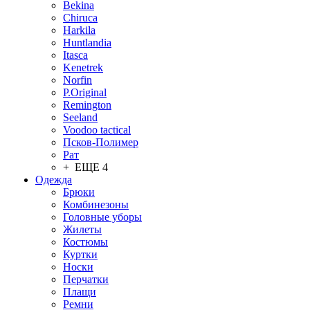
Bekina
Chiruсa
Harkila
Huntlandia
Itasca
Kenetrek
Norfin
P.Original
Remington
Seeland
Voodoo tactical
Псков-Полимер
Рат
+ ЕЩЕ 4
Одежда
Брюки
Комбинезоны
Головные уборы
Жилеты
Костюмы
Куртки
Носки
Перчатки
Плащи
Ремни