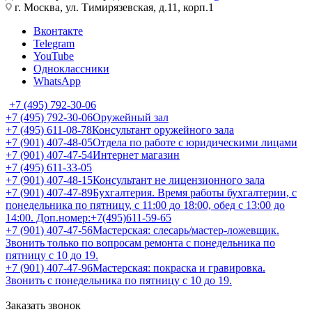
г. Москва, ул. Тимирязевская, д.11, корп.1
Вконтакте
Telegram
YouTube
Одноклассники
WhatsApp
+7 (495) 792-30-06
+7 (495) 792-30-06
Оружейный зал
+7 (495) 611-08-78
Консультант оружейного зала
+7 (901) 407-48-05
Отдела по работе с юридическими лицами
+7 (901) 407-47-54
Интернет магазин
+7 (495) 611-33-05
+7 (901) 407-48-15
Консультант не лицензионного зала
+7 (901) 407-47-89
Бухгалтерия. Время работы бухгалтерии, с
понедельника по пятницу, с 11:00 до 18:00, обед с 13:00 до
14:00. Доп.номер:+7(495)611-59-65
+7 (901) 407-47-56
Мастерская: слесарь/мастер-ложевщик.
Звонить только по вопросам ремонта с понедельника по
пятницу с 10 до 19.
+7 (901) 407-47-96
Мастерская: покраска и гравировка.
Звонить с понедельника по пятницу с 10 до 19.
Заказать звонок