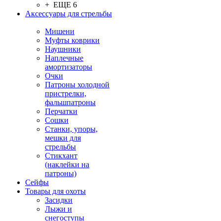
+ ЕЩЕ 6
Аксессуары для стрельбы
Мишени
Муфты коврики
Наушники
Наплечные
амортизаторы
Очки
Патроны холодной
пристрелки,
фальшпатроны
Перчатки
Сошки
Станки, упоры,
мешки для
стрельбы
Стикхант
(наклейки на
патроны)
Сейфы
Товары для охоты
Засидки
Лыжи и
снегоступы