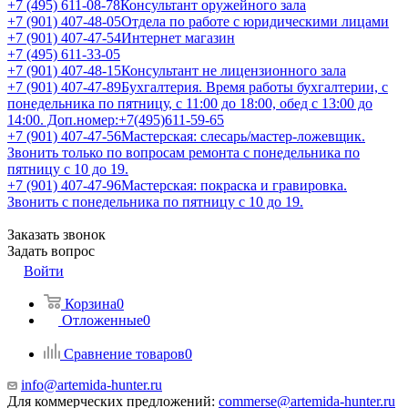
+7 (495) 611-08-78
Консультант оружейного зала
+7 (901) 407-48-05
Отдела по работе с юридическими лицами
+7 (901) 407-47-54
Интернет магазин
+7 (495) 611-33-05
+7 (901) 407-48-15
Консультант не лицензионного зала
+7 (901) 407-47-89
Бухгалтерия. Время работы бухгалтерии, с
понедельника по пятницу, с 11:00 до 18:00, обед с 13:00 до
14:00. Доп.номер:+7(495)611-59-65
+7 (901) 407-47-56
Мастерская: слесарь/мастер-ложевщик.
Звонить только по вопросам ремонта с понедельника по
пятницу с 10 до 19.
+7 (901) 407-47-96
Мастерская: покраска и гравировка.
Звонить с понедельника по пятницу с 10 до 19.
Заказать звонок
Задать вопрос
Войти
Корзина
0
Отложенные
0
Сравнение товаров
0
info@artemida-hunter.ru
Для коммерческих предложений:
commerse@artemida-hunter.ru