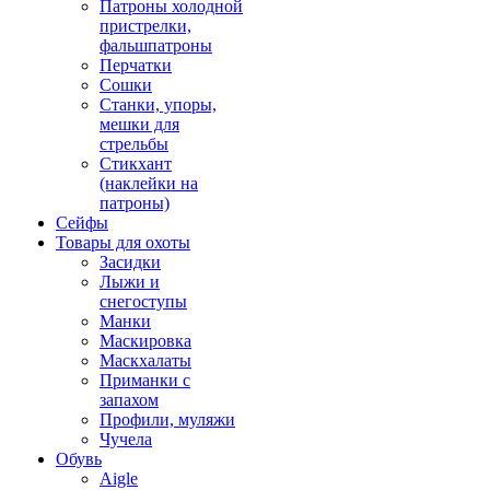
Патроны холодной
пристрелки,
фальшпатроны
Перчатки
Сошки
Станки, упоры,
мешки для
стрельбы
Стикхант
(наклейки на
патроны)
Сейфы
Товары для охоты
Засидки
Лыжи и
снегоступы
Манки
Маскировка
Маскхалаты
Приманки с
запахом
Профили, муляжи
Чучела
Обувь
Aigle