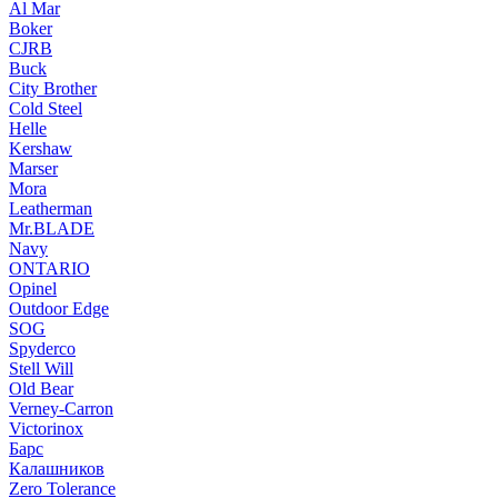
Al Mar
Boker
CJRB
Buck
City Brother
Cold Steel
Helle
Kershaw
Marser
Mora
Leatherman
Mr.BLADE
Navy
ONTARIO
Opinel
Outdoor Edge
SOG
Spyderco
Stell Will
Old Bear
Verney-Carron
Victorinox
Барс
Калашников
Zero Tolerance