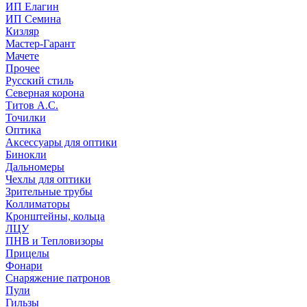
ИП Елагин
ИП Семина
Кизляр
Мастер-Гарант
Мачете
Прочее
Русский стиль
Северная корона
Титов А.С.
Точилки
Оптика
Аксессуары для оптики
Бинокли
Дальномеры
Чехлы для оптики
Зрительные трубы
Коллиматоры
Кронштейны, кольца
ЛЦУ
ПНВ и Тепловизоры
Прицелы
Фонари
Снаряжение патронов
Пули
Гильзы