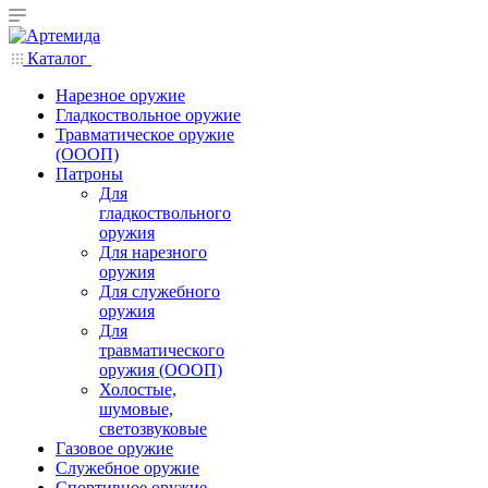
Каталог
Нарезное оружие
Гладкоствольное оружие
Травматическое оружие
(ОООП)
Патроны
Для
гладкоствольного
оружия
Для нарезного
оружия
Для служебного
оружия
Для
травматического
оружия (ОООП)
Холостые,
шумовые,
светозвуковые
Газовое оружие
Служебное оружие
Спортивное оружие