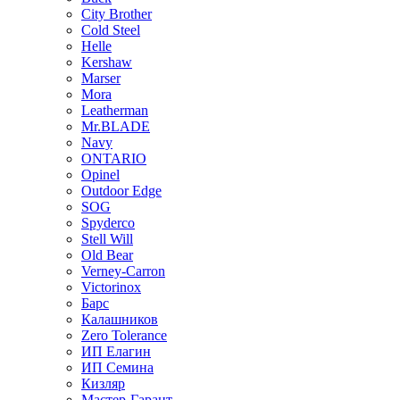
City Brother
Cold Steel
Helle
Kershaw
Marser
Mora
Leatherman
Mr.BLADE
Navy
ONTARIO
Opinel
Outdoor Edge
SOG
Spyderco
Stell Will
Old Bear
Verney-Carron
Victorinox
Барс
Калашников
Zero Tolerance
ИП Елагин
ИП Семина
Кизляр
Мастер-Гарант