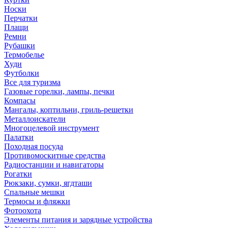
Носки
Перчатки
Плащи
Ремни
Рубашки
Термобелье
Худи
Футболки
Все для туризма
Газовые горелки, лампы, печки
Компасы
Мангалы, коптильни, гриль-решетки
Металлоискатели
Многоцелевой инструмент
Палатки
Походная посуда
Противомоскитные средства
Радиостанции и навигаторы
Рогатки
Рюкзаки, сумки, ягдташи
Спальные мешки
Термосы и фляжки
Фотоохота
Элементы питания и зарядные устройства