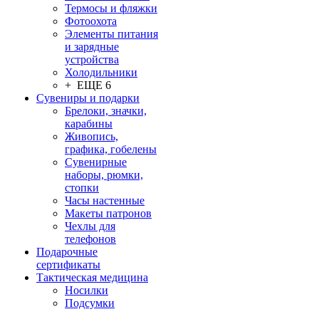
Термосы и фляжки
Фотоохота
Элементы питания
и зарядные
устройства
Холодильники
+ ЕЩЕ 6
Сувениры и подарки
Брелоки, значки,
карабины
Живопись,
графика, гобелены
Сувенирные
наборы, рюмки,
стопки
Часы настенные
Макеты патронов
Чехлы для
телефонов
Подарочные
сертификаты
Тактическая медицина
Носилки
Подсумки