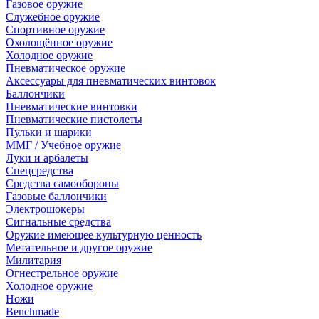
Газовое оружие
Служебное оружие
Спортивное оружие
Охолощённое оружие
Холодное оружие
Пневматическое оружие
Аксессуары для пневматических винтовок
Баллончики
Пневматические винтовки
Пневматические пистолеты
Пульки и шарики
ММГ / Учебное оружие
Луки и арбалеты
Спецсредства
Средства самообороны
Газовые баллончики
Электрошокеры
Сигнальные средства
Оружие имеющее культурную ценность
Метательное и другое оружие
Милитария
Огнестрельное оружие
Холодное оружие
Ножи
Benchmade