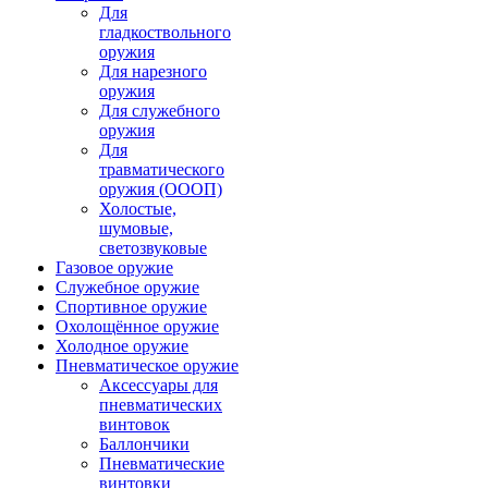
Для
гладкоствольного
оружия
Для нарезного
оружия
Для служебного
оружия
Для
травматического
оружия (ОООП)
Холостые,
шумовые,
светозвуковые
Газовое оружие
Служебное оружие
Спортивное оружие
Охолощённое оружие
Холодное оружие
Пневматическое оружие
Аксессуары для
пневматических
винтовок
Баллончики
Пневматические
винтовки