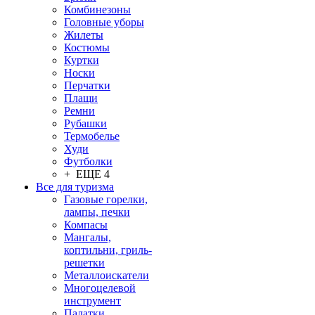
Комбинезоны
Головные уборы
Жилеты
Костюмы
Куртки
Носки
Перчатки
Плащи
Ремни
Рубашки
Термобелье
Худи
Футболки
+ ЕЩЕ 4
Все для туризма
Газовые горелки,
лампы, печки
Компасы
Мангалы,
коптильни, гриль-
решетки
Металлоискатели
Многоцелевой
инструмент
Палатки