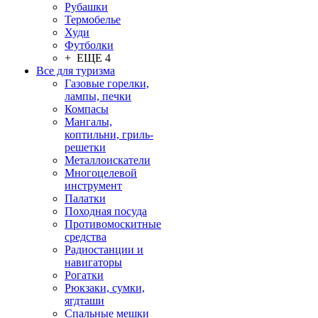
Рубашки
Термобелье
Худи
Футболки
+ ЕЩЕ 4
Все для туризма
Газовые горелки,
лампы, печки
Компасы
Мангалы,
коптильни, гриль-
решетки
Металлоискатели
Многоцелевой
инструмент
Палатки
Походная посуда
Противомоскитные
средства
Радиостанции и
навигаторы
Рогатки
Рюкзаки, сумки,
ягдташи
Спальные мешки