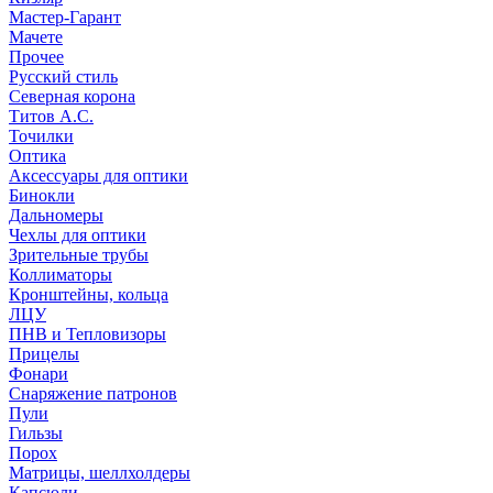
Мастер-Гарант
Мачете
Прочее
Русский стиль
Северная корона
Титов А.С.
Точилки
Оптика
Аксессуары для оптики
Бинокли
Дальномеры
Чехлы для оптики
Зрительные трубы
Коллиматоры
Кронштейны, кольца
ЛЦУ
ПНВ и Тепловизоры
Прицелы
Фонари
Снаряжение патронов
Пули
Гильзы
Порох
Матрицы, шеллхолдеры
Капсюли