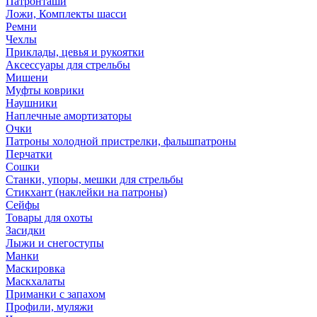
Патронташи
Ложи, Комплекты шасси
Ремни
Чехлы
Приклады, цевья и рукоятки
Аксессуары для стрельбы
Мишени
Муфты коврики
Наушники
Наплечные амортизаторы
Очки
Патроны холодной пристрелки, фальшпатроны
Перчатки
Сошки
Станки, упоры, мешки для стрельбы
Стикхант (наклейки на патроны)
Сейфы
Товары для охоты
Засидки
Лыжи и снегоступы
Манки
Маскировка
Маскхалаты
Приманки с запахом
Профили, муляжи