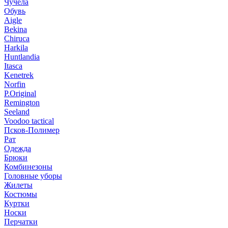
Чучела
Обувь
Aigle
Bekina
Chiruсa
Harkila
Huntlandia
Itasca
Kenetrek
Norfin
P.Original
Remington
Seeland
Voodoo tactical
Псков-Полимер
Рат
Одежда
Брюки
Комбинезоны
Головные уборы
Жилеты
Костюмы
Куртки
Носки
Перчатки