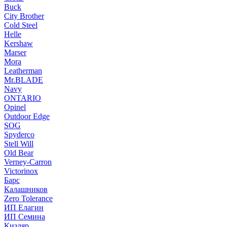
Buck
City Brother
Cold Steel
Helle
Kershaw
Marser
Mora
Leatherman
Mr.BLADE
Navy
ONTARIO
Opinel
Outdoor Edge
SOG
Spyderco
Stell Will
Old Bear
Verney-Carron
Victorinox
Барс
Калашников
Zero Tolerance
ИП Елагин
ИП Семина
Кизляр