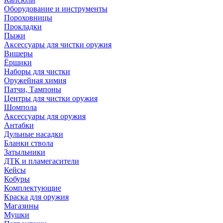
Оборудование и инструменты
Пороховницы
Прокладки
Пыжи
Аксессуары для чистки оружия
Вишеры
Ёршики
Наборы для чистки
Оружейная химия
Патчи, Тампоны
Центры для чистки оружия
Шомпола
Аксессуары для оружия
Антабки
Дульные насадки
Бланки ствола
Затыльники
ДТК и пламегасители
Кейсы
Кобуры
Комплектующие
Краска для оружия
Магазины
Мушки