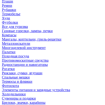
Плащи
Ремни
Рубашки
Термобелье
Худи
Футболки
Все для туризма
Газовые горелки, лампы, печки
Компасы
Мангалы, коптильни, гриль-решетки
Металлоискатели
Многоцелевой инструмент
Палатки
Походная посуда
Противомоскитные средства
Радиостанции и навигаторы
Рогатки
Рюкзаки, сумки, ягдташи
Спальные мешки
Термосы и фляжки
Фотоохота
Элементы питания и зарядные устройства
Холодильники
Сувениры и подарки
Брелоки, значки, карабины