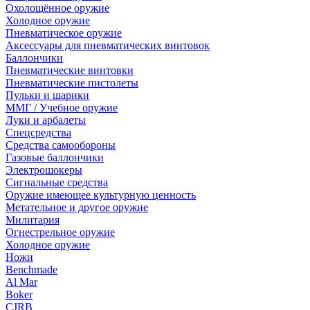
Охолощённое оружие
Холодное оружие
Пневматическое оружие
Аксессуары для пневматических винтовок
Баллончики
Пневматические винтовки
Пневматические пистолеты
Пульки и шарики
ММГ / Учебное оружие
Луки и арбалеты
Спецсредства
Средства самообороны
Газовые баллончики
Электрошокеры
Сигнальные средства
Оружие имеющее культурную ценность
Метательное и другое оружие
Милитария
Огнестрельное оружие
Холодное оружие
Ножи
Benchmade
Al Mar
Boker
CJRB