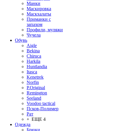
Манки
Маскировка
Маскхалаты
Приманки с
запахом
Профили, муляжи
Чучела
Обувь
Aigle
Bekina
Chiruсa
Harkila
Huntlandia
Itasca
Kenetrek
Norfin
P.Original
Remington
Seeland
Voodoo tactical
Псков-Полимер
Рат
+ ЕЩЕ 4
Одежда
Брюки