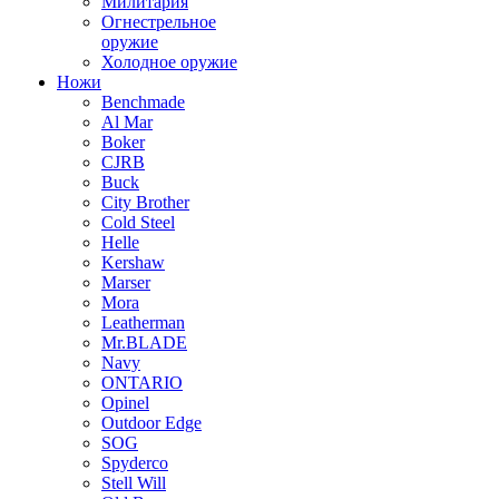
Милитария
Огнестрельное
оружие
Холодное оружие
Ножи
Benchmade
Al Mar
Boker
CJRB
Buck
City Brother
Cold Steel
Helle
Kershaw
Marser
Mora
Leatherman
Mr.BLADE
Navy
ONTARIO
Opinel
Outdoor Edge
SOG
Spyderco
Stell Will