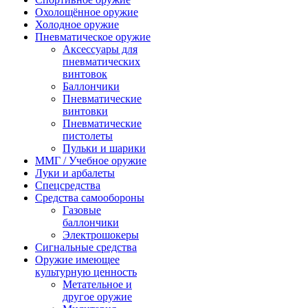
Охолощённое оружие
Холодное оружие
Пневматическое оружие
Аксессуары для
пневматических
винтовок
Баллончики
Пневматические
винтовки
Пневматические
пистолеты
Пульки и шарики
ММГ / Учебное оружие
Луки и арбалеты
Спецсредства
Средства самообороны
Газовые
баллончики
Электрошокеры
Сигнальные средства
Оружие имеющее
культурную ценность
Метательное и
другое оружие