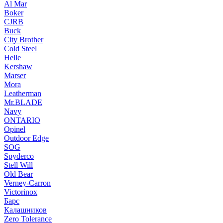
Al Mar
Boker
CJRB
Buck
City Brother
Cold Steel
Helle
Kershaw
Marser
Mora
Leatherman
Mr.BLADE
Navy
ONTARIO
Opinel
Outdoor Edge
SOG
Spyderco
Stell Will
Old Bear
Verney-Carron
Victorinox
Барс
Калашников
Zero Tolerance