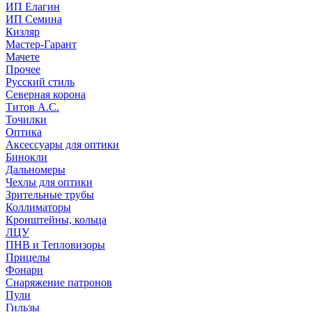
ИП Елагин
ИП Семина
Кизляр
Мастер-Гарант
Мачете
Прочее
Русский стиль
Северная корона
Титов А.С.
Точилки
Оптика
Аксессуары для оптики
Бинокли
Дальномеры
Чехлы для оптики
Зрительные трубы
Коллиматоры
Кронштейны, кольца
ЛЦУ
ПНВ и Тепловизоры
Прицелы
Фонари
Снаряжение патронов
Пули
Гильзы