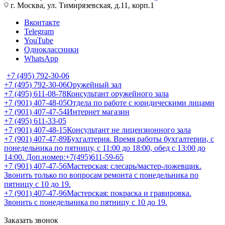
г. Москва, ул. Тимирязевская, д.11, корп.1
Вконтакте
Telegram
YouTube
Одноклассники
WhatsApp
+7 (495) 792-30-06
+7 (495) 792-30-06
Оружейный зал
+7 (495) 611-08-78
Консультант оружейного зала
+7 (901) 407-48-05
Отдела по работе с юридическими лицами
+7 (901) 407-47-54
Интернет магазин
+7 (495) 611-33-05
+7 (901) 407-48-15
Консультант не лицензионного зала
+7 (901) 407-47-89
Бухгалтерия. Время работы бухгалтерии, с
понедельника по пятницу, с 11:00 до 18:00, обед с 13:00 до
14:00. Доп.номер:+7(495)611-59-65
+7 (901) 407-47-56
Мастерская: слесарь/мастер-ложевщик.
Звонить только по вопросам ремонта с понедельника по
пятницу с 10 до 19.
+7 (901) 407-47-96
Мастерская: покраска и гравировка.
Звонить с понедельника по пятницу с 10 до 19.
Заказать звонок