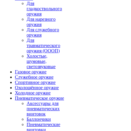
Для
гладкоствольного
оружия
Для нарезного
оружия
Для служебного
оружия
Для
травматического
оружия (ОООП)
Холостые,
шумовые,
светозвуковые
Газовое оружие
Служебное оружие
Спортивное оружие
Охолощённое оружие
Холодное оружие
Пневматическое оружие
Аксессуары для
пневматических
винтовок
Баллончики
Пневматические
винтовки