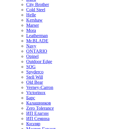
City Brother
Cold Steel
Helle
Kershaw
Marser
Mora
Leatherman
Mr.BLADE
Navy
ONTARIO
Opinel
Outdoor Edge
SOG
Spyderco
Stell Will
Old Bear
Verney-Carron
Victorinox
Барс
Калашников
Zero Tolerance
ИП Елагин
ИП Семина
Кизляр
Мастер-Гарант