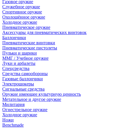
Газовое оружие
Служебное оружие
Спортивное оружие
Охолощённое оружие
Холодное оружие
Пневматическое оружие
Аксессуары для пневматических винтовок
Баллончики
Пневматические винтовки
Пневматические пистолеты
Пульки и шарики
ММГ / Учебное оружие
Луки и арбалеты
Спецсредства
Средства самообороны
Газовые баллончики
Электрошокеры
Сигнальные средства
Оружие имеющее культурную ценность
Метательное и другое оружие
Милитария
Огнестрельное оружие
Холодное оружие
Ножи
Benchmade