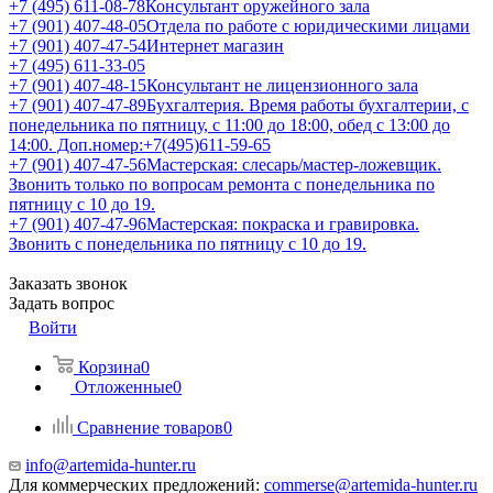
+7 (495) 611-08-78
Консультант оружейного зала
+7 (901) 407-48-05
Отдела по работе с юридическими лицами
+7 (901) 407-47-54
Интернет магазин
+7 (495) 611-33-05
+7 (901) 407-48-15
Консультант не лицензионного зала
+7 (901) 407-47-89
Бухгалтерия. Время работы бухгалтерии, с
понедельника по пятницу, с 11:00 до 18:00, обед с 13:00 до
14:00. Доп.номер:+7(495)611-59-65
+7 (901) 407-47-56
Мастерская: слесарь/мастер-ложевщик.
Звонить только по вопросам ремонта с понедельника по
пятницу с 10 до 19.
+7 (901) 407-47-96
Мастерская: покраска и гравировка.
Звонить с понедельника по пятницу с 10 до 19.
Заказать звонок
Задать вопрос
Войти
Корзина
0
Отложенные
0
Сравнение товаров
0
info@artemida-hunter.ru
Для коммерческих предложений:
commerse@artemida-hunter.ru