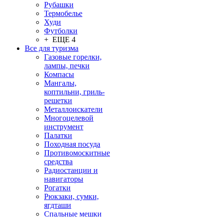
Рубашки
Термобелье
Худи
Футболки
+ ЕЩЕ 4
Все для туризма
Газовые горелки,
лампы, печки
Компасы
Мангалы,
коптильни, гриль-
решетки
Металлоискатели
Многоцелевой
инструмент
Палатки
Походная посуда
Противомоскитные
средства
Радиостанции и
навигаторы
Рогатки
Рюкзаки, сумки,
ягдташи
Спальные мешки