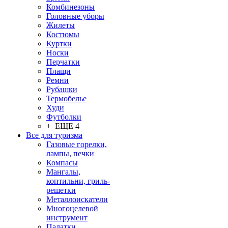
Комбинезоны
Головные уборы
Жилеты
Костюмы
Куртки
Носки
Перчатки
Плащи
Ремни
Рубашки
Термобелье
Худи
Футболки
+ ЕЩЕ 4
Все для туризма
Газовые горелки,
лампы, печки
Компасы
Мангалы,
коптильни, гриль-
решетки
Металлоискатели
Многоцелевой
инструмент
Палатки