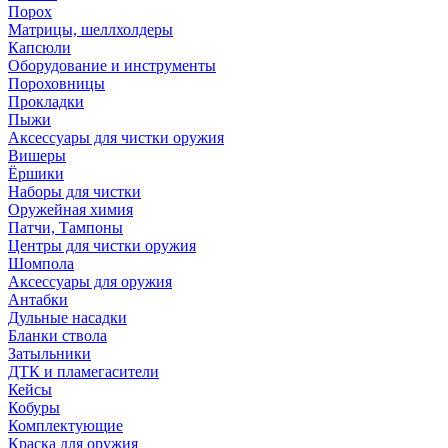
Порох
Матрицы, шеллхолдеры
Капсюли
Оборудование и инструменты
Пороховницы
Прокладки
Пыжи
Аксессуары для чистки оружия
Вишеры
Ёршики
Наборы для чистки
Оружейная химия
Патчи, Тампоны
Центры для чистки оружия
Шомпола
Аксессуары для оружия
Антабки
Дульные насадки
Бланки ствола
Затыльники
ДТК и пламегасители
Кейсы
Кобуры
Комплектующие
Краска для оружия