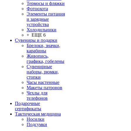
Термосы и фляжки
Фотоохота
Элементы питания
и зарядные
устройства
Холодильники
+ ЕЩЕ 6
Сувениры и подарки
Брелоки, значки,
карабины
Живопись,
графика, гобелены
Сувенирные
наборы, рюмки,
стопки
Часы настенные
Макеты патронов
Чехлы для
телефонов
Подарочные
сертификаты
Тактическая медицина
Носилки
Подсумки