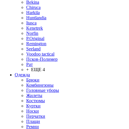
Bekina
Chiruсa
Harkila
Huntlandia
Itasca
Kenetrek
Norfin
P.Original
Remington
Seeland
Voodoo tactical
Псков-Полимер
Рат
+ ЕЩЕ 4
Одежда
Брюки
Комбинезоны
Головные уборы
Жилеты
Костюмы
Куртки
Носки
Перчатки
Плащи
Ремни