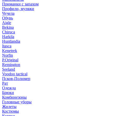
Приманки с запахом
Профили, муляжи
Чучела
Обувь
Aigle
Bekina
Chiruсa
Harkila
Huntlandia
Itasca
Kenetrek
Norfin
P.Original
Remington
Seeland
Voodoo tactical
Псков-Полимер
Рат
Одежда
Брюки
Комбинезоны
Головные уборы
Жилеты
Костюмы
Куртки