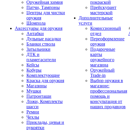
Оружейная химия
покраской
Патчи, Тампоны
Прейскурант
Центры для чистки
мастерской
оружия
Дополнительные
Шомпола
услуги
Аксессуары для оружия
Комиссионный
Антабки
отдел
Дульные насадки
Переоформление
Бланки ствола
оружия
Затыльники
Подарочные
ДТК и
карты
пламегасители
оружейного
Кейсы
магазина
Кобуры
Оружейный
Комплектующие
Trade-in
Краска для оружия
Выбор оружия в
Магазины
магазине:
Мушки
профессиональная
Патронташи
помощь и
Ложи, Комплекты
консультация от
шасси
наших продавцов
Ремни
Чехлы
Приклады, цевья и
рукоятки