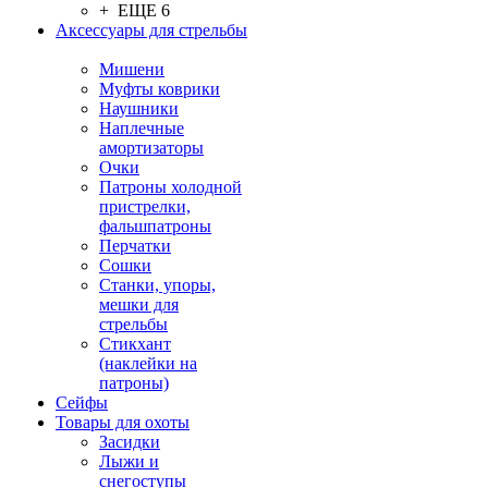
+ ЕЩЕ 6
Аксессуары для стрельбы
Мишени
Муфты коврики
Наушники
Наплечные
амортизаторы
Очки
Патроны холодной
пристрелки,
фальшпатроны
Перчатки
Сошки
Станки, упоры,
мешки для
стрельбы
Стикхант
(наклейки на
патроны)
Сейфы
Товары для охоты
Засидки
Лыжи и
снегоступы