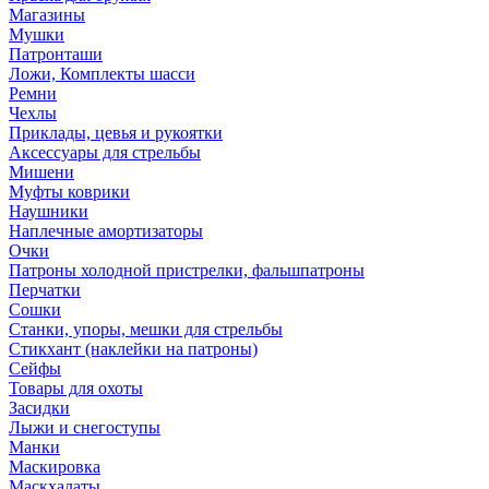
Магазины
Мушки
Патронташи
Ложи, Комплекты шасси
Ремни
Чехлы
Приклады, цевья и рукоятки
Аксессуары для стрельбы
Мишени
Муфты коврики
Наушники
Наплечные амортизаторы
Очки
Патроны холодной пристрелки, фальшпатроны
Перчатки
Сошки
Станки, упоры, мешки для стрельбы
Стикхант (наклейки на патроны)
Сейфы
Товары для охоты
Засидки
Лыжи и снегоступы
Манки
Маскировка
Маскхалаты