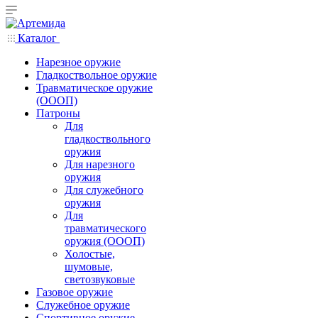
Каталог
Нарезное оружие
Гладкоствольное оружие
Травматическое оружие
(ОООП)
Патроны
Для
гладкоствольного
оружия
Для нарезного
оружия
Для служебного
оружия
Для
травматического
оружия (ОООП)
Холостые,
шумовые,
светозвуковые
Газовое оружие
Служебное оружие
Спортивное оружие