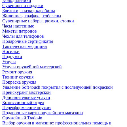
Холодильники
Сувениры и подарки
Брелоки, значки, карабины
Живопись, графика, гобелены
Сувенирные наборы, рюмки, стопки
Часы настенные
Макеты патронов
Чехлы для телефонов
Подарочные сертификаты
Тактическая медицина
Носилки
Подсумки
Услуги
Услуги оружейной мастерской
Ремонт оружия
Тюнинг оружия
Покраска оружия
Удаление Soft-touch покрытия с последующей покраской
Прейскурант мастерской
Дополнительные услуги
Комиссионный отдел
Переоформление оружия
Подарочные карты оружейного магазина
Оружейный Trade-in
Выбор оружия в магазине: профессиональная помощь и