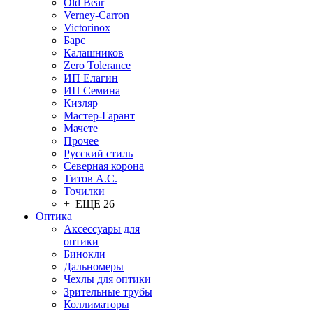
Old Bear
Verney-Carron
Victorinox
Барс
Калашников
Zero Tolerance
ИП Елагин
ИП Семина
Кизляр
Мастер-Гарант
Мачете
Прочее
Русский стиль
Северная корона
Титов А.С.
Точилки
+ ЕЩЕ 26
Оптика
Аксессуары для
оптики
Бинокли
Дальномеры
Чехлы для оптики
Зрительные трубы
Коллиматоры