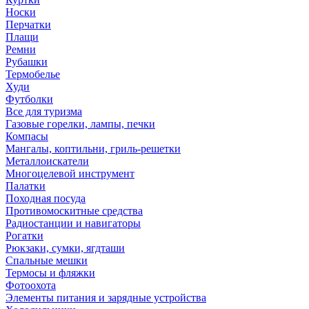
Носки
Перчатки
Плащи
Ремни
Рубашки
Термобелье
Худи
Футболки
Все для туризма
Газовые горелки, лампы, печки
Компасы
Мангалы, коптильни, гриль-решетки
Металлоискатели
Многоцелевой инструмент
Палатки
Походная посуда
Противомоскитные средства
Радиостанции и навигаторы
Рогатки
Рюкзаки, сумки, ягдташи
Спальные мешки
Термосы и фляжки
Фотоохота
Элементы питания и зарядные устройства