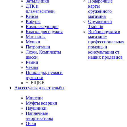
Затыльники
Подарочные
ДТК и
карты
пламегасители
оружейного
Кейсы
магазина
Кобуры
Оружейный
Комплектующие
Trade-in
Краска для оружия
Выбор оружия в
Магазины
магазине:
Мушки
профессиональная
Патронташи
помощь и
Ложи, Комплекты
консультация от
шасси
наших продавцов
Ремни
Чехлы
Приклады, цевья и
рукоятки
+ ЕЩЕ 6
Аксессуары для стрельбы
Мишени
Муфты коврики
Наушники
Наплечные
амортизаторы
Очки