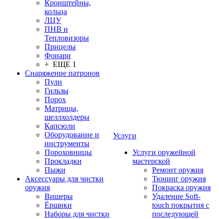
Кронштейны,
кольца
ЛЦУ
ПНВ и
Тепловизоры
Прицелы
Фонари
+ ЕЩЕ 1
Снаряжение патронов
Пули
Гильзы
Порох
Матрицы,
шеллхолдеры
Капсюли
Оборудование и
Услуги
инструменты
Пороховницы
Услуги оружейной
Прокладки
мастерской
Пыжи
Ремонт оружия
Аксессуары для чистки
Тюнинг оружия
оружия
Покраска оружия
Вишеры
Удаление Soft-
Ёршики
touch покрытия с
Наборы для чистки
последующей