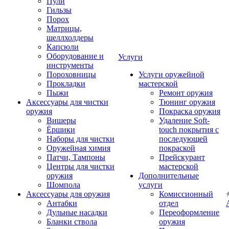
Пули
Гильзы
Порох
Матрицы,
шеллхолдеры
Капсюли
Оборудование и
Услуги
инструменты
Пороховницы
Услуги оружейной
Прокладки
мастерской
Пыжи
Ремонт оружия
Аксессуары для чистки
Тюнинг оружия
оружия
Покраска оружия
Вишеры
Удаление Soft-
Ёршики
touch покрытия с
Наборы для чистки
последующей
Оружейная химия
покраской
Патчи, Тампоны
Прейскурант
Центры для чистки
мастерской
оружия
Дополнительные
Шомпола
услуги
Аксессуары для оружия
Комиссионный
Антабки
отдел
Дульные насадки
Переоформление
Бланки ствола
оружия