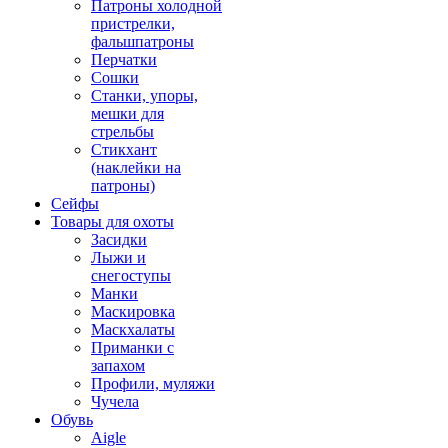
Патроны холодной
пристрелки,
фальшпатроны
Перчатки
Сошки
Станки, упоры,
мешки для
стрельбы
Стикхант
(наклейки на
патроны)
Сейфы
Товары для охоты
Засидки
Лыжи и
снегоступы
Манки
Маскировка
Маскхалаты
Приманки с
запахом
Профили, муляжи
Чучела
Обувь
Aigle