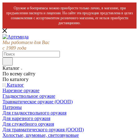
Оружие и боеприпасы можно приобрести только лично, в магазине, при
предъявлении паспорта и лицензии. На сайте эта продукция представлена в целях
ознакомления с ассортиментом розничного магазина, ее нельзя приобрести
дистанционно.
Мы работаем для Вас
с 1989 года
Каталог
По всему сайту
По каталогу
Каталог
Нарезное оружие
Гладкоствольное оружие
Травматическое оружие (ОООП)
Патроны
Для гладкоствольного оружия
Для нарезного оружия
Для служебного оружия
Для травматического оружия (ОООП)
Холостые, шумовые, светозвуковые