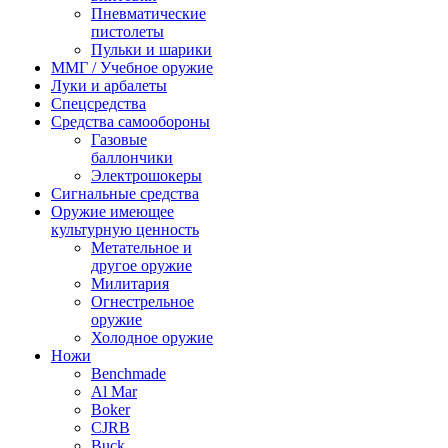
Пневматические
пистолеты
Пульки и шарики
ММГ / Учебное оружие
Луки и арбалеты
Спецсредства
Средства самообороны
Газовые
баллончики
Электрошокеры
Сигнальные средства
Оружие имеющее
культурную ценность
Метательное и
другое оружие
Милитария
Огнестрельное
оружие
Холодное оружие
Ножи
Benchmade
Al Mar
Boker
CJRB
Buck