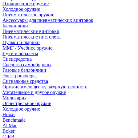
Охолощённое оружие
Холодное оружие
Пневматическое оружие
Аксессуары для пневматических винтовок
Баллончики
Пневматические винтовки
Пневматические пистолеты
Пульки и шарики
ММГ / Учебное оружие
Луки и арбалеты
Спецсредства
Средства самообороны
Газовые баллончики
Электрошокеры
Сигнальные средства
Оружие имеющее культурную ценность
Метательное и другое оружие
Милитария
Огнестрельное оружие
Холодное оружие
Ножи
Benchmade
Al Mar
Boker
CJRB