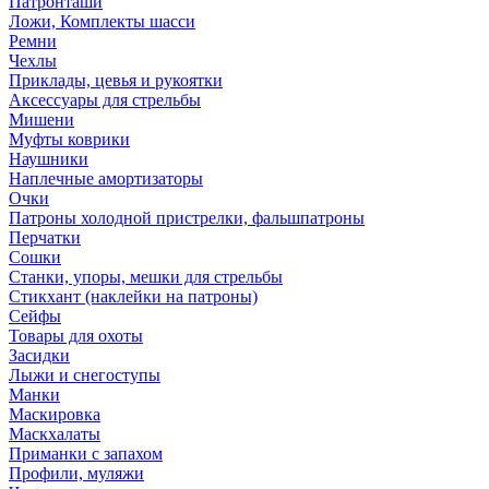
Патронташи
Ложи, Комплекты шасси
Ремни
Чехлы
Приклады, цевья и рукоятки
Аксессуары для стрельбы
Мишени
Муфты коврики
Наушники
Наплечные амортизаторы
Очки
Патроны холодной пристрелки, фальшпатроны
Перчатки
Сошки
Станки, упоры, мешки для стрельбы
Стикхант (наклейки на патроны)
Сейфы
Товары для охоты
Засидки
Лыжи и снегоступы
Манки
Маскировка
Маскхалаты
Приманки с запахом
Профили, муляжи