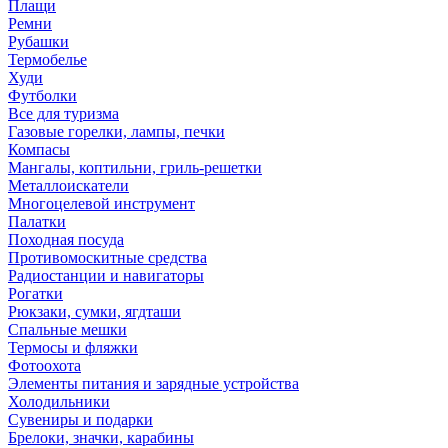
Плащи
Ремни
Рубашки
Термобелье
Худи
Футболки
Все для туризма
Газовые горелки, лампы, печки
Компасы
Мангалы, коптильни, гриль-решетки
Металлоискатели
Многоцелевой инструмент
Палатки
Походная посуда
Противомоскитные средства
Радиостанции и навигаторы
Рогатки
Рюкзаки, сумки, ягдташи
Спальные мешки
Термосы и фляжки
Фотоохота
Элементы питания и зарядные устройства
Холодильники
Сувениры и подарки
Брелоки, значки, карабины