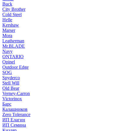
Buck
City Brother
Cold Steel
Helle
Kershaw
Marser
Mora
Leatherman
Mr.BLADE
Navy
ONTARIO
Opinel
Outdoor Edge
SOG
Spyderco
Stell Will
Old Bear
Verney-Carron
Victorinox
Барс
Калашников
Zero Tolerance
ИП Елагин
ИП Семина
Кизляр