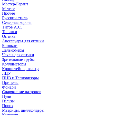
Мастер-Гарант
Мачете
Прочее
Русский стиль
Северная корона
Титов А.С.
Точилки
Оптика
Аксессуары для оптики
Бинокли
Дальномеры
Чехлы для оптики
Зрительные трубы
Коллиматоры
Кронштейны, кольца
ЛЦУ
ПНВ и Тепловизоры
Прицелы
Фонари
Снаряжение патронов
Пули
Гильзы
Порох
Матрицы, шеллхолдеры
Капсюли