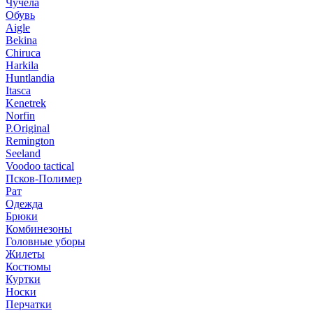
Чучела
Обувь
Aigle
Bekina
Chiruсa
Harkila
Huntlandia
Itasca
Kenetrek
Norfin
P.Original
Remington
Seeland
Voodoo tactical
Псков-Полимер
Рат
Одежда
Брюки
Комбинезоны
Головные уборы
Жилеты
Костюмы
Куртки
Носки
Перчатки