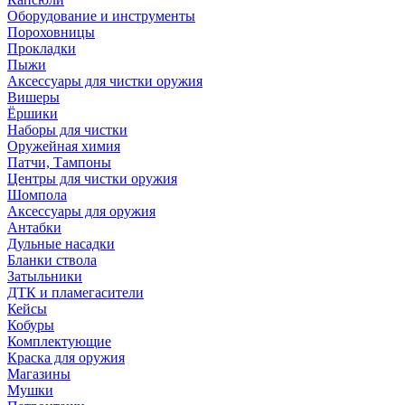
Оборудование и инструменты
Пороховницы
Прокладки
Пыжи
Аксессуары для чистки оружия
Вишеры
Ёршики
Наборы для чистки
Оружейная химия
Патчи, Тампоны
Центры для чистки оружия
Шомпола
Аксессуары для оружия
Антабки
Дульные насадки
Бланки ствола
Затыльники
ДТК и пламегасители
Кейсы
Кобуры
Комплектующие
Краска для оружия
Магазины
Мушки