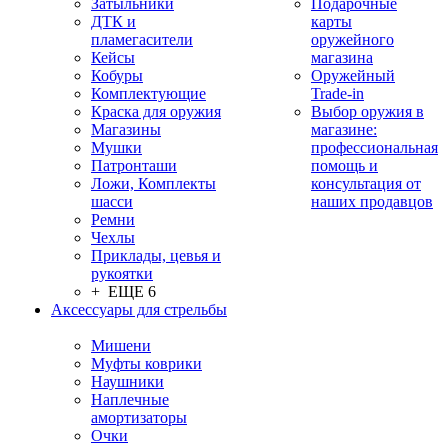
Затыльники
Подарочные
ДТК и
карты
пламегасители
оружейного
Кейсы
магазина
Кобуры
Оружейный
Комплектующие
Trade-in
Краска для оружия
Выбор оружия в
Магазины
магазине:
Мушки
профессиональная
Патронташи
помощь и
Ложи, Комплекты
консультация от
шасси
наших продавцов
Ремни
Чехлы
Приклады, цевья и
рукоятки
+ ЕЩЕ 6
Аксессуары для стрельбы
Мишени
Муфты коврики
Наушники
Наплечные
амортизаторы
Очки