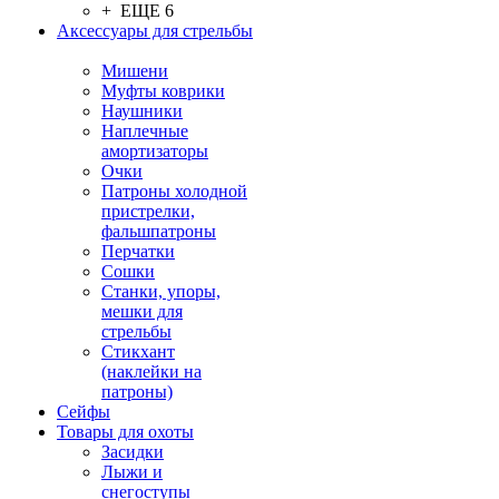
+ ЕЩЕ 6
Аксессуары для стрельбы
Мишени
Муфты коврики
Наушники
Наплечные
амортизаторы
Очки
Патроны холодной
пристрелки,
фальшпатроны
Перчатки
Сошки
Станки, упоры,
мешки для
стрельбы
Стикхант
(наклейки на
патроны)
Сейфы
Товары для охоты
Засидки
Лыжи и
снегоступы