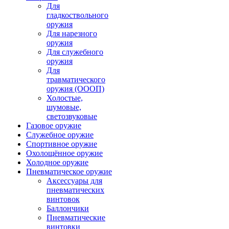
Для
гладкоствольного
оружия
Для нарезного
оружия
Для служебного
оружия
Для
травматического
оружия (ОООП)
Холостые,
шумовые,
светозвуковые
Газовое оружие
Служебное оружие
Спортивное оружие
Охолощённое оружие
Холодное оружие
Пневматическое оружие
Аксессуары для
пневматических
винтовок
Баллончики
Пневматические
винтовки