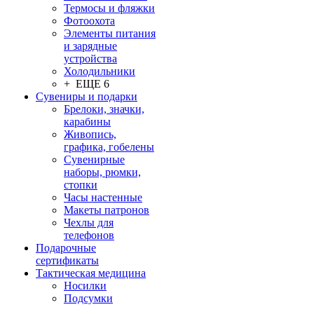
Термосы и фляжки
Фотоохота
Элементы питания
и зарядные
устройства
Холодильники
+ ЕЩЕ 6
Сувениры и подарки
Брелоки, значки,
карабины
Живопись,
графика, гобелены
Сувенирные
наборы, рюмки,
стопки
Часы настенные
Макеты патронов
Чехлы для
телефонов
Подарочные
сертификаты
Тактическая медицина
Носилки
Подсумки