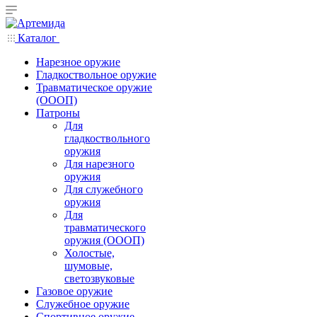
Каталог
Нарезное оружие
Гладкоствольное оружие
Травматическое оружие
(ОООП)
Патроны
Для
гладкоствольного
оружия
Для нарезного
оружия
Для служебного
оружия
Для
травматического
оружия (ОООП)
Холостые,
шумовые,
светозвуковые
Газовое оружие
Служебное оружие
Спортивное оружие