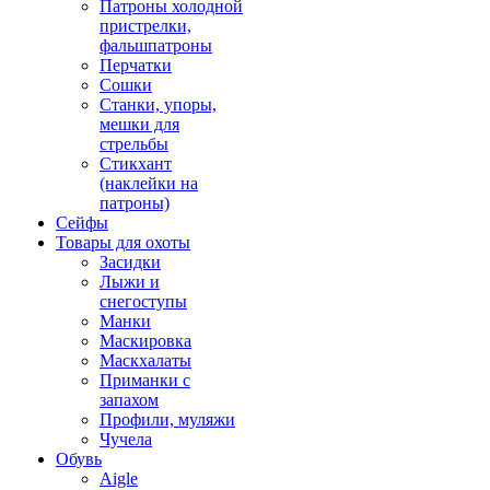
Патроны холодной
пристрелки,
фальшпатроны
Перчатки
Сошки
Станки, упоры,
мешки для
стрельбы
Стикхант
(наклейки на
патроны)
Сейфы
Товары для охоты
Засидки
Лыжи и
снегоступы
Манки
Маскировка
Маскхалаты
Приманки с
запахом
Профили, муляжи
Чучела
Обувь
Aigle