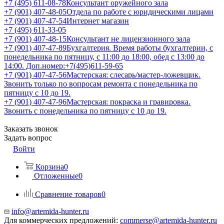
+7 (495) 611-08-78
Консультант оружейного зала
+7 (901) 407-48-05
Отдела по работе с юридическими лицами
+7 (901) 407-47-54
Интернет магазин
+7 (495) 611-33-05
+7 (901) 407-48-15
Консультант не лицензионного зала
+7 (901) 407-47-89
Бухгалтерия. Время работы бухгалтерии, с
понедельника по пятницу, с 11:00 до 18:00, обед с 13:00 до
14:00. Доп.номер:+7(495)611-59-65
+7 (901) 407-47-56
Мастерская: слесарь/мастер-ложевщик.
Звонить только по вопросам ремонта с понедельника по
пятницу с 10 до 19.
+7 (901) 407-47-96
Мастерская: покраска и гравировка.
Звонить с понедельника по пятницу с 10 до 19.
Заказать звонок
Задать вопрос
Войти
Корзина
0
Отложенные
0
Сравнение товаров
0
info@artemida-hunter.ru
Для коммерческих предложений:
commerse@artemida-hunter.ru