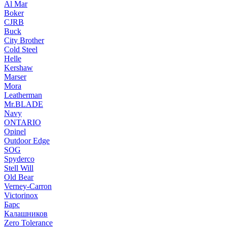
Al Mar
Boker
CJRB
Buck
City Brother
Cold Steel
Helle
Kershaw
Marser
Mora
Leatherman
Mr.BLADE
Navy
ONTARIO
Opinel
Outdoor Edge
SOG
Spyderco
Stell Will
Old Bear
Verney-Carron
Victorinox
Барс
Калашников
Zero Tolerance