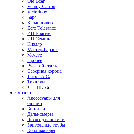
Old Bear
Verney-Carron
Victorinox
Барс
Калашников
Zero Tolerance
ИП Елагин
ИП Семина
Кизляр
Мастер-Гарант
Мачете
Прочее
Русский стиль
Северная корона
Титов А.С.
Точилки
+ ЕЩЕ 26
Оптика
Аксессуары для
оптики
Бинокли
Дальномеры
Чехлы для оптики
Зрительные трубы
Коллиматоры