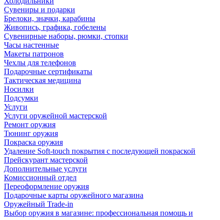
Холодильники
Сувениры и подарки
Брелоки, значки, карабины
Живопись, графика, гобелены
Сувенирные наборы, рюмки, стопки
Часы настенные
Макеты патронов
Чехлы для телефонов
Подарочные сертификаты
Тактическая медицина
Носилки
Подсумки
Услуги
Услуги оружейной мастерской
Ремонт оружия
Тюнинг оружия
Покраска оружия
Удаление Soft-touch покрытия с последующей покраской
Прейскурант мастерской
Дополнительные услуги
Комиссионный отдел
Переоформление оружия
Подарочные карты оружейного магазина
Оружейный Trade-in
Выбор оружия в магазине: профессиональная помощь и