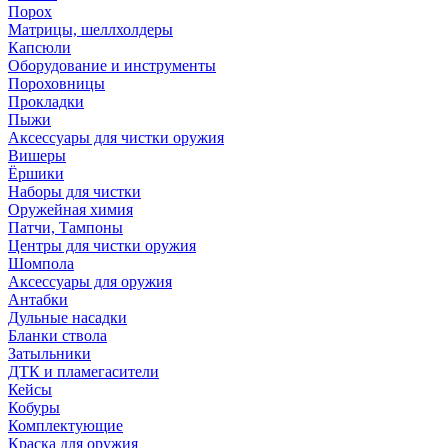
Порох
Матрицы, шеллхолдеры
Капсюли
Оборудование и инструменты
Пороховницы
Прокладки
Пыжи
Аксессуары для чистки оружия
Вишеры
Ёршики
Наборы для чистки
Оружейная химия
Патчи, Тампоны
Центры для чистки оружия
Шомпола
Аксессуары для оружия
Антабки
Дульные насадки
Бланки ствола
Затыльники
ДТК и пламегасители
Кейсы
Кобуры
Комплектующие
Краска для оружия