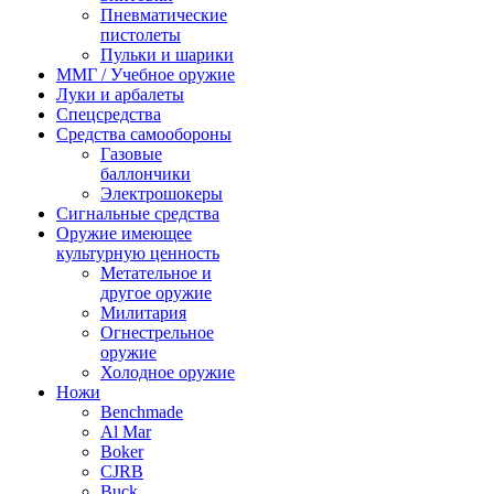
Пневматические
пистолеты
Пульки и шарики
ММГ / Учебное оружие
Луки и арбалеты
Спецсредства
Средства самообороны
Газовые
баллончики
Электрошокеры
Сигнальные средства
Оружие имеющее
культурную ценность
Метательное и
другое оружие
Милитария
Огнестрельное
оружие
Холодное оружие
Ножи
Benchmade
Al Mar
Boker
CJRB
Buck