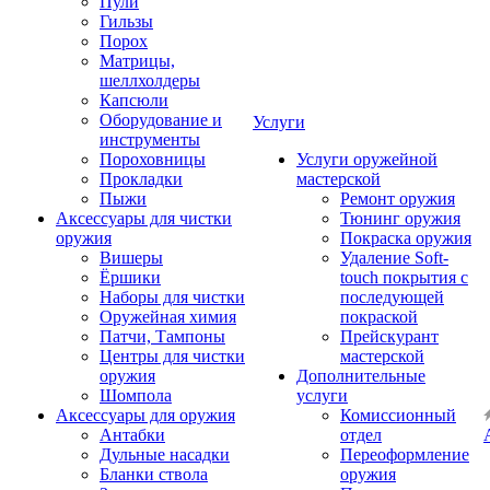
Пули
Гильзы
Порох
Матрицы,
шеллхолдеры
Капсюли
Оборудование и
Услуги
инструменты
Пороховницы
Услуги оружейной
Прокладки
мастерской
Пыжи
Ремонт оружия
Аксессуары для чистки
Тюнинг оружия
оружия
Покраска оружия
Вишеры
Удаление Soft-
Ёршики
touch покрытия с
Наборы для чистки
последующей
Оружейная химия
покраской
Патчи, Тампоны
Прейскурант
Центры для чистки
мастерской
оружия
Дополнительные
Шомпола
услуги
Аксессуары для оружия
Комиссионный
Антабки
отдел
Дульные насадки
Переоформление
Бланки ствола
оружия