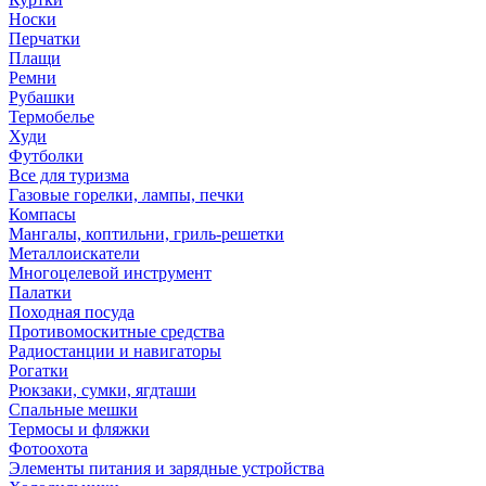
Носки
Перчатки
Плащи
Ремни
Рубашки
Термобелье
Худи
Футболки
Все для туризма
Газовые горелки, лампы, печки
Компасы
Мангалы, коптильни, гриль-решетки
Металлоискатели
Многоцелевой инструмент
Палатки
Походная посуда
Противомоскитные средства
Радиостанции и навигаторы
Рогатки
Рюкзаки, сумки, ягдташи
Спальные мешки
Термосы и фляжки
Фотоохота
Элементы питания и зарядные устройства