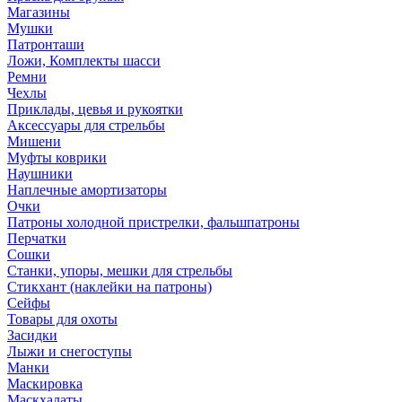
Магазины
Мушки
Патронташи
Ложи, Комплекты шасси
Ремни
Чехлы
Приклады, цевья и рукоятки
Аксессуары для стрельбы
Мишени
Муфты коврики
Наушники
Наплечные амортизаторы
Очки
Патроны холодной пристрелки, фальшпатроны
Перчатки
Сошки
Станки, упоры, мешки для стрельбы
Стикхант (наклейки на патроны)
Сейфы
Товары для охоты
Засидки
Лыжи и снегоступы
Манки
Маскировка
Маскхалаты