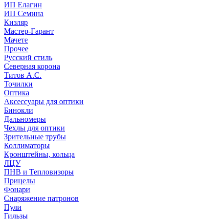
ИП Елагин
ИП Семина
Кизляр
Мастер-Гарант
Мачете
Прочее
Русский стиль
Северная корона
Титов А.С.
Точилки
Оптика
Аксессуары для оптики
Бинокли
Дальномеры
Чехлы для оптики
Зрительные трубы
Коллиматоры
Кронштейны, кольца
ЛЦУ
ПНВ и Тепловизоры
Прицелы
Фонари
Снаряжение патронов
Пули
Гильзы