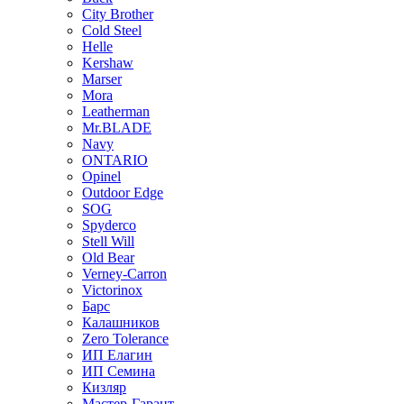
City Brother
Cold Steel
Helle
Kershaw
Marser
Mora
Leatherman
Mr.BLADE
Navy
ONTARIO
Opinel
Outdoor Edge
SOG
Spyderco
Stell Will
Old Bear
Verney-Carron
Victorinox
Барс
Калашников
Zero Tolerance
ИП Елагин
ИП Семина
Кизляр
Мастер-Гарант