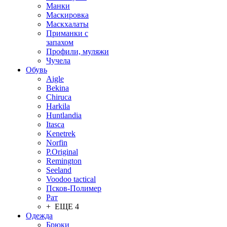
Манки
Маскировка
Маскхалаты
Приманки с
запахом
Профили, муляжи
Чучела
Обувь
Aigle
Bekina
Chiruсa
Harkila
Huntlandia
Itasca
Kenetrek
Norfin
P.Original
Remington
Seeland
Voodoo tactical
Псков-Полимер
Рат
+ ЕЩЕ 4
Одежда
Брюки