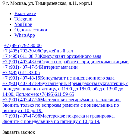
г. Москва, ул. Тимирязевская, д.11, корп.1
Вконтакте
Telegram
YouTube
Одноклассники
WhatsApp
+7 (495) 792-30-06
+7 (495) 792-30-06
Оружейный зал
+7 (495) 611-08-78
Консультант оружейного зала
+7 (901) 407-48-05
Отдела по работе с юридическими лицами
+7 (901) 407-47-54
Интернет магазин
+7 (495) 611-33-05
+7 (901) 407-48-15
Консультант не лицензионного зала
+7 (901) 407-47-89
Бухгалтерия. Время работы бухгалтерии, с
понедельника по пятницу, с 11:00 до 18:00, обед с 13:00 до
14:00. Доп.номер:+7(495)611-59-65
+7 (901) 407-47-56
Мастерская: слесарь/мастер-ложевщик.
Звонить только по вопросам ремонта с понедельника по
пятницу с 10 до 19.
+7 (901) 407-47-96
Мастерская: покраска и гравировка.
Звонить с понедельника по пятницу с 10 до 19.
Заказать звонок