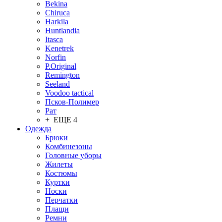
Bekina
Chiruсa
Harkila
Huntlandia
Itasca
Kenetrek
Norfin
P.Original
Remington
Seeland
Voodoo tactical
Псков-Полимер
Рат
+ ЕЩЕ 4
Одежда
Брюки
Комбинезоны
Головные уборы
Жилеты
Костюмы
Куртки
Носки
Перчатки
Плащи
Ремни