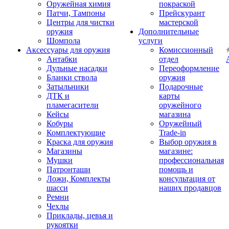
Оружейная химия
покраской
Патчи, Тампоны
Прейскурант
Центры для чистки
мастерской
оружия
Дополнительные
Шомпола
услуги
Аксессуары для оружия
Комиссионный
Антабки
отдел
Дульные насадки
Переоформление
Бланки ствола
оружия
Затыльники
Подарочные
ДТК и
карты
пламегасители
оружейного
Кейсы
магазина
Кобуры
Оружейный
Комплектующие
Trade-in
Краска для оружия
Выбор оружия в
Магазины
магазине:
Мушки
профессиональная
Патронташи
помощь и
Ложи, Комплекты
консультация от
шасси
наших продавцов
Ремни
Чехлы
Приклады, цевья и
рукоятки