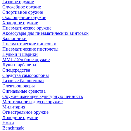
Газовое оружие
Служебное оружие
Спортивное оружие
Охолощённое оружие
Холодное оружие
Пневматическое оружие
Аксессуары для пневматических винтовок
Баллончики
Пневматические винтовки
Пневматические пистолеты
Пульки и шарики
ММГ / Учебное оружие
Луки и арбалеты
Спецсредства
Средства самообороны
Газовые баллончики
Электрошокеры
Сигнальные средства
Оружие имеющее культурную ценность
Метательное и другое оружие
Милитария
Огнестрельное оружие
Холодное оружие
Ножи
Benchmade