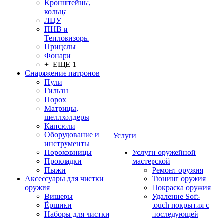
Кронштейны,
кольца
ЛЦУ
ПНВ и
Тепловизоры
Прицелы
Фонари
+ ЕЩЕ 1
Снаряжение патронов
Пули
Гильзы
Порох
Матрицы,
шеллхолдеры
Капсюли
Оборудование и
Услуги
инструменты
Пороховницы
Услуги оружейной
Прокладки
мастерской
Пыжи
Ремонт оружия
Аксессуары для чистки
Тюнинг оружия
оружия
Покраска оружия
Вишеры
Удаление Soft-
Ёршики
touch покрытия с
Наборы для чистки
последующей