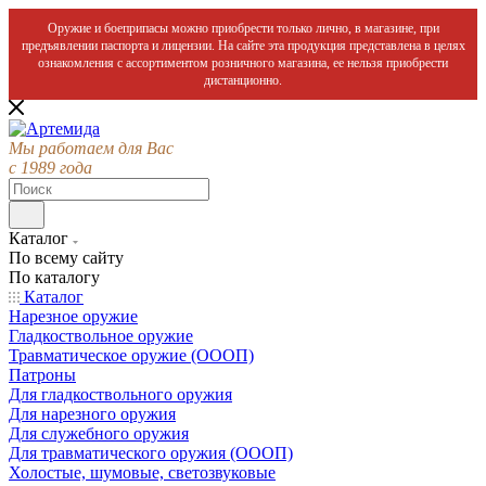
Оружие и боеприпасы можно приобрести только лично, в магазине, при
предъявлении паспорта и лицензии. На сайте эта продукция представлена в целях
ознакомления с ассортиментом розничного магазина, ее нельзя приобрести
дистанционно.
Мы работаем для Вас
с 1989 года
Каталог
По всему сайту
По каталогу
Каталог
Нарезное оружие
Гладкоствольное оружие
Травматическое оружие (ОООП)
Патроны
Для гладкоствольного оружия
Для нарезного оружия
Для служебного оружия
Для травматического оружия (ОООП)
Холостые, шумовые, светозвуковые