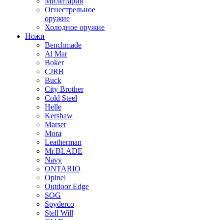
Милитария
Огнестрельное
оружие
Холодное оружие
Ножи
Benchmade
Al Mar
Boker
CJRB
Buck
City Brother
Cold Steel
Helle
Kershaw
Marser
Mora
Leatherman
Mr.BLADE
Navy
ONTARIO
Opinel
Outdoor Edge
SOG
Spyderco
Stell Will