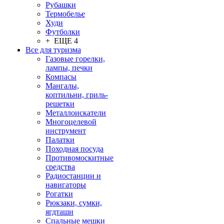
Рубашки
Термобелье
Худи
Футболки
+ ЕЩЕ 4
Все для туризма
Газовые горелки,
лампы, печки
Компасы
Мангалы,
коптильни, гриль-
решетки
Металлоискатели
Многоцелевой
инструмент
Палатки
Походная посуда
Противомоскитные
средства
Радиостанции и
навигаторы
Рогатки
Рюкзаки, сумки,
ягдташи
Спальные мешки