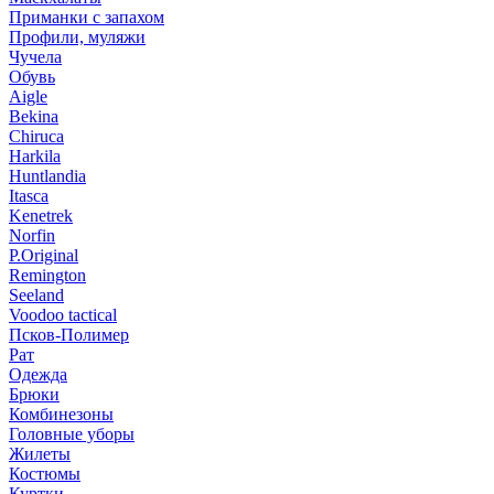
Приманки с запахом
Профили, муляжи
Чучела
Обувь
Aigle
Bekina
Chiruсa
Harkila
Huntlandia
Itasca
Kenetrek
Norfin
P.Original
Remington
Seeland
Voodoo tactical
Псков-Полимер
Рат
Одежда
Брюки
Комбинезоны
Головные уборы
Жилеты
Костюмы
Куртки