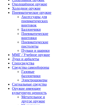
Охолощённое оружие
Холодное оружие
Пневматическое оружие
Аксессуары для
пневматических
винтовок
Баллончики
Пневматические
винтовки
Пневматические
пистолеты
Пульки и шарики
ММГ / Учебное оружие
Луки и арбалеты
Спецсредства
Средства самообороны
Газовые
баллончики
Электрошокеры
Сигнальные средства
Оружие имеющее
культурную ценность
Метательное и
другое оружие