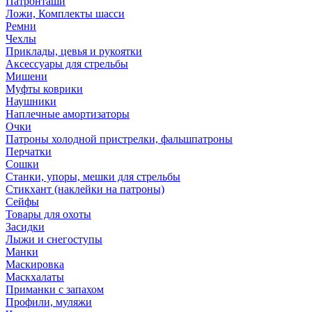
Патронташи
Ложи, Комплекты шасси
Ремни
Чехлы
Приклады, цевья и рукоятки
Аксессуары для стрельбы
Мишени
Муфты коврики
Наушники
Наплечные амортизаторы
Очки
Патроны холодной пристрелки, фальшпатроны
Перчатки
Сошки
Станки, упоры, мешки для стрельбы
Стикхант (наклейки на патроны)
Сейфы
Товары для охоты
Засидки
Лыжи и снегоступы
Манки
Маскировка
Маскхалаты
Приманки с запахом
Профили, муляжи