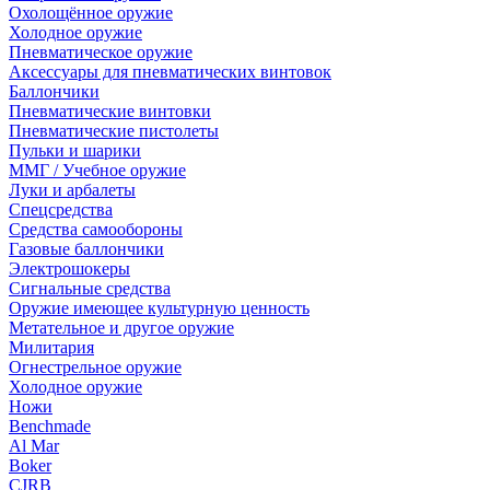
Охолощённое оружие
Холодное оружие
Пневматическое оружие
Аксессуары для пневматических винтовок
Баллончики
Пневматические винтовки
Пневматические пистолеты
Пульки и шарики
ММГ / Учебное оружие
Луки и арбалеты
Спецсредства
Средства самообороны
Газовые баллончики
Электрошокеры
Сигнальные средства
Оружие имеющее культурную ценность
Метательное и другое оружие
Милитария
Огнестрельное оружие
Холодное оружие
Ножи
Benchmade
Al Mar
Boker
CJRB