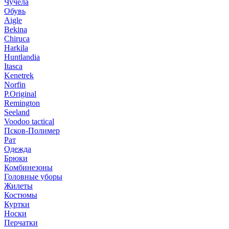
Чучела
Обувь
Aigle
Bekina
Chiruсa
Harkila
Huntlandia
Itasca
Kenetrek
Norfin
P.Original
Remington
Seeland
Voodoo tactical
Псков-Полимер
Рат
Одежда
Брюки
Комбинезоны
Головные уборы
Жилеты
Костюмы
Куртки
Носки
Перчатки