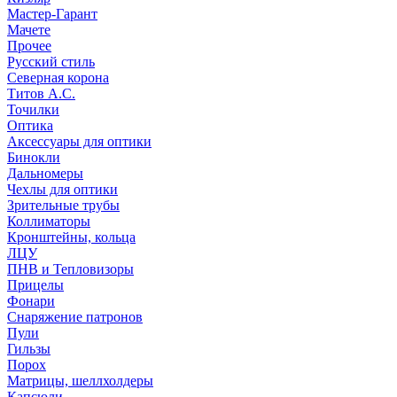
Мастер-Гарант
Мачете
Прочее
Русский стиль
Северная корона
Титов А.С.
Точилки
Оптика
Аксессуары для оптики
Бинокли
Дальномеры
Чехлы для оптики
Зрительные трубы
Коллиматоры
Кронштейны, кольца
ЛЦУ
ПНВ и Тепловизоры
Прицелы
Фонари
Снаряжение патронов
Пули
Гильзы
Порох
Матрицы, шеллхолдеры
Капсюли