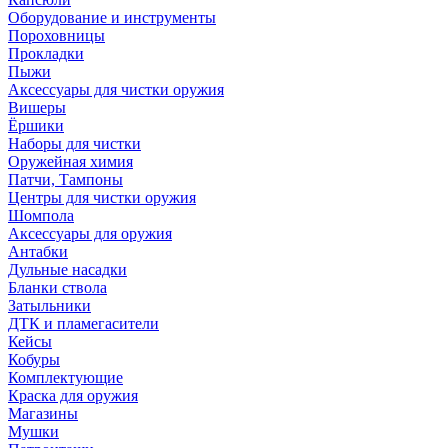
Оборудование и инструменты
Пороховницы
Прокладки
Пыжи
Аксессуары для чистки оружия
Вишеры
Ёршики
Наборы для чистки
Оружейная химия
Патчи, Тампоны
Центры для чистки оружия
Шомпола
Аксессуары для оружия
Антабки
Дульные насадки
Бланки ствола
Затыльники
ДТК и пламегасители
Кейсы
Кобуры
Комплектующие
Краска для оружия
Магазины
Мушки