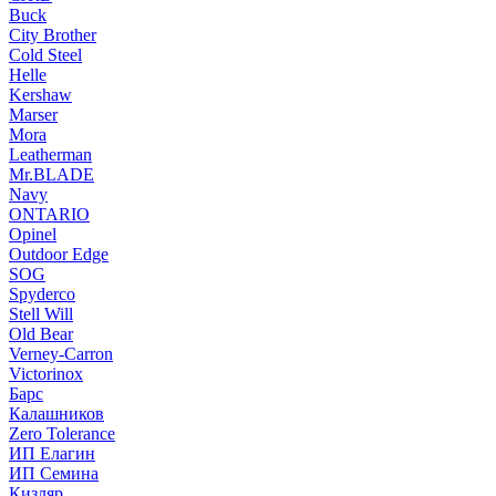
Buck
City Brother
Cold Steel
Helle
Kershaw
Marser
Mora
Leatherman
Mr.BLADE
Navy
ONTARIO
Opinel
Outdoor Edge
SOG
Spyderco
Stell Will
Old Bear
Verney-Carron
Victorinox
Барс
Калашников
Zero Tolerance
ИП Елагин
ИП Семина
Кизляр