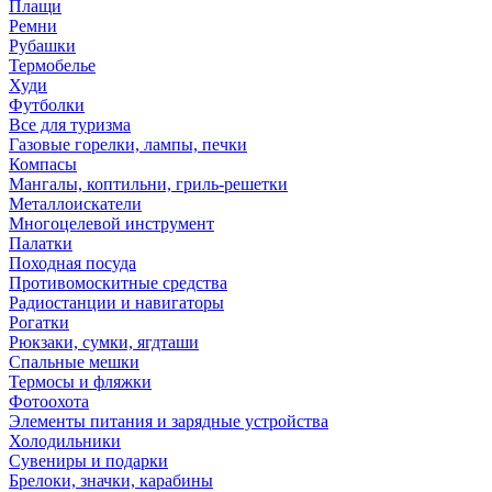
Плащи
Ремни
Рубашки
Термобелье
Худи
Футболки
Все для туризма
Газовые горелки, лампы, печки
Компасы
Мангалы, коптильни, гриль-решетки
Металлоискатели
Многоцелевой инструмент
Палатки
Походная посуда
Противомоскитные средства
Радиостанции и навигаторы
Рогатки
Рюкзаки, сумки, ягдташи
Спальные мешки
Термосы и фляжки
Фотоохота
Элементы питания и зарядные устройства
Холодильники
Сувениры и подарки
Брелоки, значки, карабины