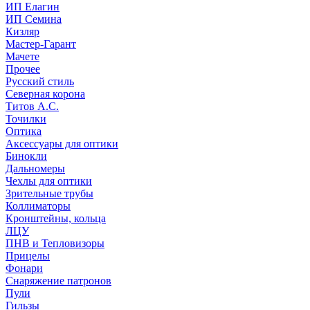
ИП Елагин
ИП Семина
Кизляр
Мастер-Гарант
Мачете
Прочее
Русский стиль
Северная корона
Титов А.С.
Точилки
Оптика
Аксессуары для оптики
Бинокли
Дальномеры
Чехлы для оптики
Зрительные трубы
Коллиматоры
Кронштейны, кольца
ЛЦУ
ПНВ и Тепловизоры
Прицелы
Фонари
Снаряжение патронов
Пули
Гильзы