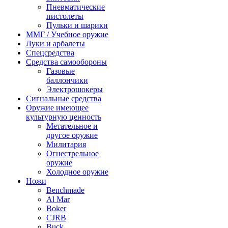
Пневматические
пистолеты
Пульки и шарики
ММГ / Учебное оружие
Луки и арбалеты
Спецсредства
Средства самообороны
Газовые
баллончики
Электрошокеры
Сигнальные средства
Оружие имеющее
культурную ценность
Метательное и
другое оружие
Милитария
Огнестрельное
оружие
Холодное оружие
Ножи
Benchmade
Al Mar
Boker
CJRB
Buck