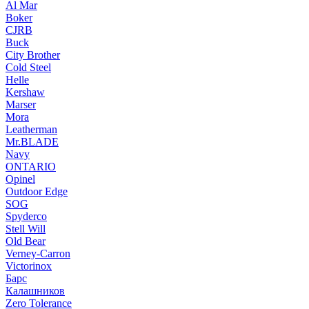
Al Mar
Boker
CJRB
Buck
City Brother
Cold Steel
Helle
Kershaw
Marser
Mora
Leatherman
Mr.BLADE
Navy
ONTARIO
Opinel
Outdoor Edge
SOG
Spyderco
Stell Will
Old Bear
Verney-Carron
Victorinox
Барс
Калашников
Zero Tolerance