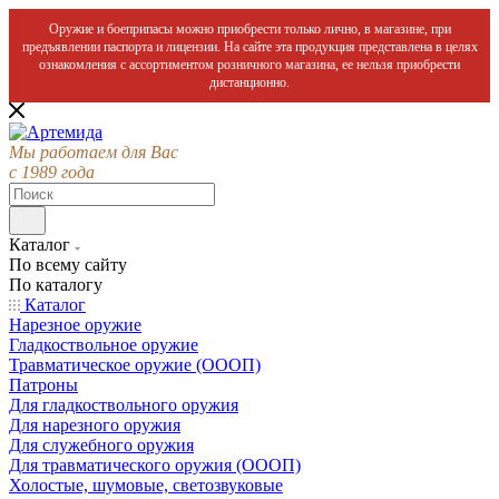
Оружие и боеприпасы можно приобрести только лично, в магазине, при
предъявлении паспорта и лицензии. На сайте эта продукция представлена в целях
ознакомления с ассортиментом розничного магазина, ее нельзя приобрести
дистанционно.
Мы работаем для Вас
с 1989 года
Каталог
По всему сайту
По каталогу
Каталог
Нарезное оружие
Гладкоствольное оружие
Травматическое оружие (ОООП)
Патроны
Для гладкоствольного оружия
Для нарезного оружия
Для служебного оружия
Для травматического оружия (ОООП)
Холостые, шумовые, светозвуковые