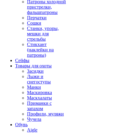
Патроны холодной
пристрелки,
фальшпатроны
Перчатки
Сошки
Станки, упоры,
мешки для
стрельбы
Стикхант
(наклейки на
патроны)
Сейфы
Товары для охоты
Засидки
Лыжи и
снегоступы
Манки
Маскировка
Маскхалаты
Приманки с
запахом
Профили, муляжи
Чучела
Обувь
Aigle