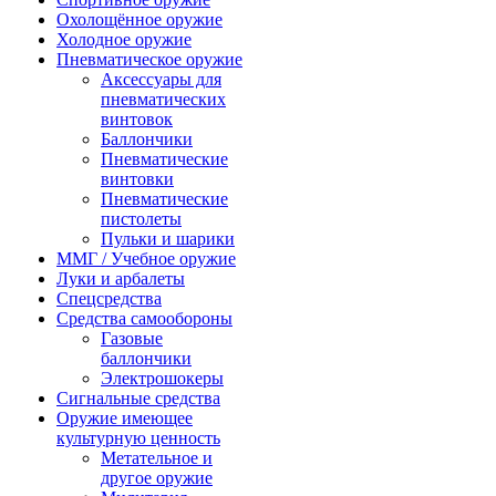
Охолощённое оружие
Холодное оружие
Пневматическое оружие
Аксессуары для
пневматических
винтовок
Баллончики
Пневматические
винтовки
Пневматические
пистолеты
Пульки и шарики
ММГ / Учебное оружие
Луки и арбалеты
Спецсредства
Средства самообороны
Газовые
баллончики
Электрошокеры
Сигнальные средства
Оружие имеющее
культурную ценность
Метательное и
другое оружие