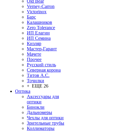
Old Bear
Verney-Carron
Victorinox
Барс
Калашников
Zero Tolerance
ИП Елагин
ИП Семина
Кизляр
Мастер-Гарант
Мачете
Прочее
Русский стиль
Северная корона
Титов А.С.
Точилки
+ ЕЩЕ 26
Оптика
Аксессуары для
оптики
Бинокли
Дальномеры
Чехлы для оптики
Зрительные трубы
Коллиматоры