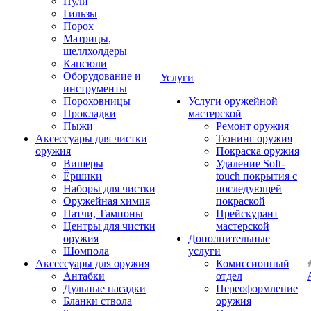
Пули
Гильзы
Порох
Матрицы,
шеллхолдеры
Капсюли
Оборудование и
Услуги
инструменты
Пороховницы
Услуги оружейной
Прокладки
мастерской
Пыжи
Ремонт оружия
Аксессуары для чистки
Тюнинг оружия
оружия
Покраска оружия
Вишеры
Удаление Soft-
Ёршики
touch покрытия с
Наборы для чистки
последующей
Оружейная химия
покраской
Патчи, Тампоны
Прейскурант
Центры для чистки
мастерской
оружия
Дополнительные
Шомпола
услуги
Аксессуары для оружия
Комиссионный
Антабки
отдел
Дульные насадки
Переоформление
Бланки ствола
оружия