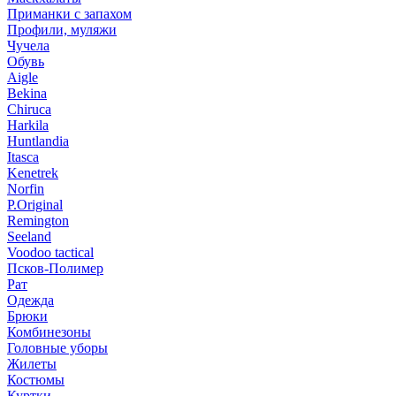
Приманки с запахом
Профили, муляжи
Чучела
Обувь
Aigle
Bekina
Chiruсa
Harkila
Huntlandia
Itasca
Kenetrek
Norfin
P.Original
Remington
Seeland
Voodoo tactical
Псков-Полимер
Рат
Одежда
Брюки
Комбинезоны
Головные уборы
Жилеты
Костюмы
Куртки