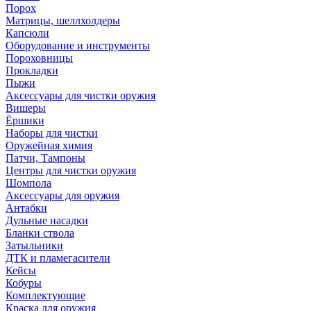
Порох
Матрицы, шеллхолдеры
Капсюли
Оборудование и инструменты
Пороховницы
Прокладки
Пыжи
Аксессуары для чистки оружия
Вишеры
Ёршики
Наборы для чистки
Оружейная химия
Патчи, Тампоны
Центры для чистки оружия
Шомпола
Аксессуары для оружия
Антабки
Дульные насадки
Бланки ствола
Затыльники
ДТК и пламегасители
Кейсы
Кобуры
Комплектующие
Краска для оружия