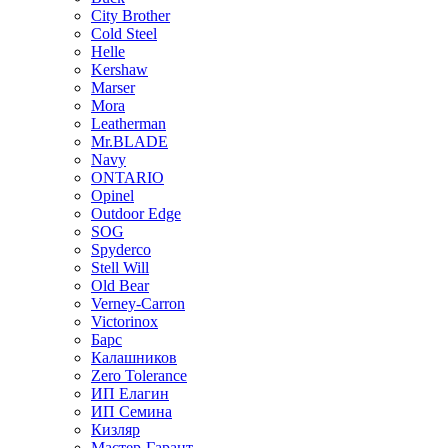
City Brother
Cold Steel
Helle
Kershaw
Marser
Mora
Leatherman
Mr.BLADE
Navy
ONTARIO
Opinel
Outdoor Edge
SOG
Spyderco
Stell Will
Old Bear
Verney-Carron
Victorinox
Барс
Калашников
Zero Tolerance
ИП Елагин
ИП Семина
Кизляр
Мастер-Гарант