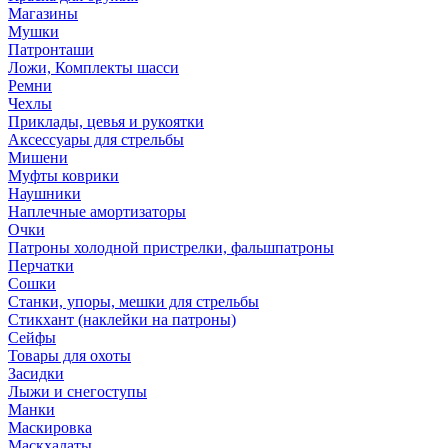
Магазины
Мушки
Патронташи
Ложи, Комплекты шасси
Ремни
Чехлы
Приклады, цевья и рукоятки
Аксессуары для стрельбы
Мишени
Муфты коврики
Наушники
Наплечные амортизаторы
Очки
Патроны холодной пристрелки, фальшпатроны
Перчатки
Сошки
Станки, упоры, мешки для стрельбы
Стикхант (наклейки на патроны)
Сейфы
Товары для охоты
Засидки
Лыжи и снегоступы
Манки
Маскировка
Маскхалаты