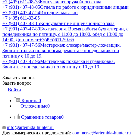
+7 (495) 611-08-78
Консультант оружейного зала
+7 (901) 407-48-05
Отдела по работе с юридическими лицами
+7 (901) 407-47-54
Интернет магазин
+7 (495) 611-33-05
+7 (901) 407-48-15
Консультант не лицензионного зала
+7 (901) 407-47-89
Бухгалтерия. Время работы бухгалтерии, с
понедельника по пятницу, с 11:00 до 18:00, обед с 13:00 до
14:00. Доп.номер:+7(495)611-59-65
+7 (901) 407-47-56
Мастерская: слесарь/мастер-ложевщик.
Звонить только по вопросам ремонта с понедельника по
пятницу с 10 до 19.
+7 (901) 407-47-96
Мастерская: покраска и гравировка.
Звонить с понедельника по пятницу с 10 до 19.
Заказать звонок
Задать вопрос
Войти
Корзина
0
Отложенные
0
Сравнение товаров
0
info@artemida-hunter.ru
Для коммерческих предложений:
commerse@artemida-hunter.ru