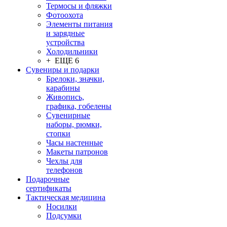
Термосы и фляжки
Фотоохота
Элементы питания
и зарядные
устройства
Холодильники
+ ЕЩЕ 6
Сувениры и подарки
Брелоки, значки,
карабины
Живопись,
графика, гобелены
Сувенирные
наборы, рюмки,
стопки
Часы настенные
Макеты патронов
Чехлы для
телефонов
Подарочные
сертификаты
Тактическая медицина
Носилки
Подсумки