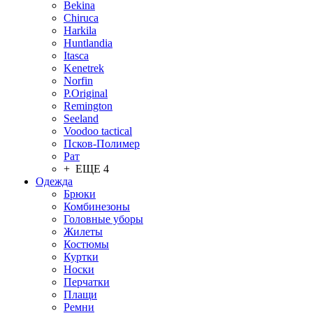
Bekina
Chiruсa
Harkila
Huntlandia
Itasca
Kenetrek
Norfin
P.Original
Remington
Seeland
Voodoo tactical
Псков-Полимер
Рат
+ ЕЩЕ 4
Одежда
Брюки
Комбинезоны
Головные уборы
Жилеты
Костюмы
Куртки
Носки
Перчатки
Плащи
Ремни