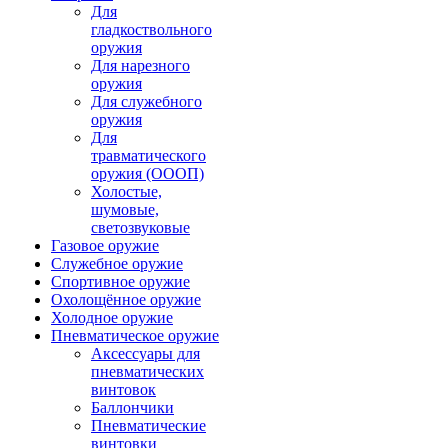
Для
гладкоствольного
оружия
Для нарезного
оружия
Для служебного
оружия
Для
травматического
оружия (ОООП)
Холостые,
шумовые,
светозвуковые
Газовое оружие
Служебное оружие
Спортивное оружие
Охолощённое оружие
Холодное оружие
Пневматическое оружие
Аксессуары для
пневматических
винтовок
Баллончики
Пневматические
винтовки