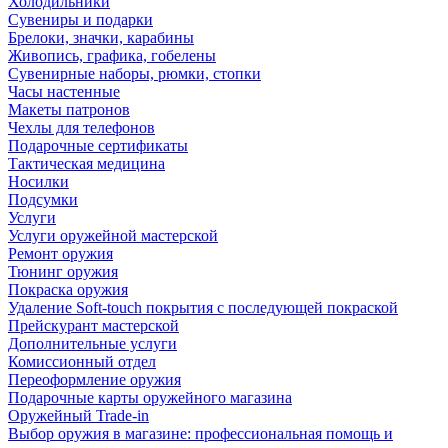
Холодильники
Сувениры и подарки
Брелоки, значки, карабины
Живопись, графика, гобелены
Сувенирные наборы, рюмки, стопки
Часы настенные
Макеты патронов
Чехлы для телефонов
Подарочные сертификаты
Тактическая медицина
Носилки
Подсумки
Услуги
Услуги оружейной мастерской
Ремонт оружия
Тюнинг оружия
Покраска оружия
Удаление Soft-touch покрытия с последующей покраской
Прейскурант мастерской
Дополнительные услуги
Комиссионный отдел
Переоформление оружия
Подарочные карты оружейного магазина
Оружейный Trade-in
Выбор оружия в магазине: профессиональная помощь и