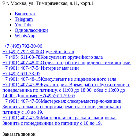
г. Москва, ул. Тимирязевская, д.11, корп.1
Вконтакте
Telegram
YouTube
Одноклассники
WhatsApp
+7 (495) 792-30-06
+7 (495) 792-30-06
Оружейный зал
+7 (495) 611-08-78
Консультант оружейного зала
+7 (901) 407-48-05
Отдела по работе с юридическими лицами
+7 (901) 407-47-54
Интернет магазин
+7 (495) 611-33-05
+7 (901) 407-48-15
Консультант не лицензионного зала
+7 (901) 407-47-89
Бухгалтерия. Время работы бухгалтерии, с
понедельника по пятницу, с 11:00 до 18:00, обед с 13:00 до
14:00. Доп.номер:+7(495)611-59-65
+7 (901) 407-47-56
Мастерская: слесарь/мастер-ложевщик.
Звонить только по вопросам ремонта с понедельника по
пятницу с 10 до 19.
+7 (901) 407-47-96
Мастерская: покраска и гравировка.
Звонить с понедельника по пятницу с 10 до 19.
Заказать звонок