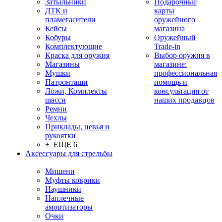
Затыльники
Подарочные
ДТК и
карты
пламегасители
оружейного
Кейсы
магазина
Кобуры
Оружейный
Комплектующие
Trade-in
Краска для оружия
Выбор оружия в
Магазины
магазине:
Мушки
профессиональная
Патронташи
помощь и
Ложи, Комплекты
консультация от
шасси
наших продавцов
Ремни
Чехлы
Приклады, цевья и
рукоятки
+ ЕЩЕ 6
Аксессуары для стрельбы
Мишени
Муфты коврики
Наушники
Наплечные
амортизаторы
Очки