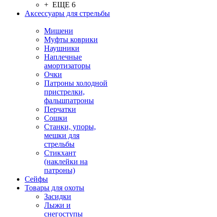
+ ЕЩЕ 6
Аксессуары для стрельбы
Мишени
Муфты коврики
Наушники
Наплечные
амортизаторы
Очки
Патроны холодной
пристрелки,
фальшпатроны
Перчатки
Сошки
Станки, упоры,
мешки для
стрельбы
Стикхант
(наклейки на
патроны)
Сейфы
Товары для охоты
Засидки
Лыжи и
снегоступы