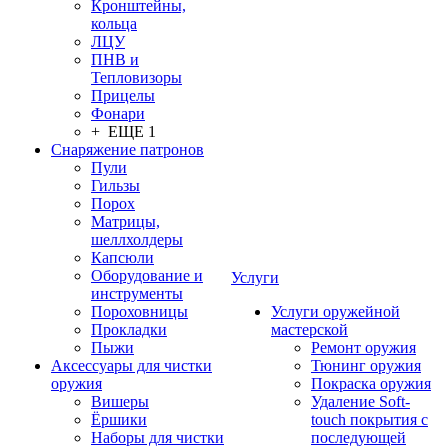
Кронштейны,
кольца
ЛЦУ
ПНВ и
Тепловизоры
Прицелы
Фонари
+ ЕЩЕ 1
Снаряжение патронов
Пули
Гильзы
Порох
Матрицы,
шеллхолдеры
Капсюли
Оборудование и
Услуги
инструменты
Пороховницы
Услуги оружейной
Прокладки
мастерской
Пыжи
Ремонт оружия
Аксессуары для чистки
Тюнинг оружия
оружия
Покраска оружия
Вишеры
Удаление Soft-
Ёршики
touch покрытия с
Наборы для чистки
последующей