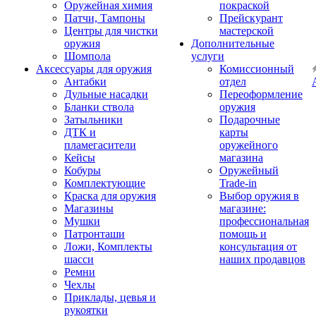
Оружейная химия
покраской
Патчи, Тампоны
Прейскурант
Центры для чистки
мастерской
оружия
Дополнительные
Шомпола
услуги
Аксессуары для оружия
Комиссионный
Антабки
отдел
Дульные насадки
Переоформление
Бланки ствола
оружия
Затыльники
Подарочные
ДТК и
карты
пламегасители
оружейного
Кейсы
магазина
Кобуры
Оружейный
Комплектующие
Trade-in
Краска для оружия
Выбор оружия в
Магазины
магазине:
Мушки
профессиональная
Патронташи
помощь и
Ложи, Комплекты
консультация от
шасси
наших продавцов
Ремни
Чехлы
Приклады, цевья и
рукоятки