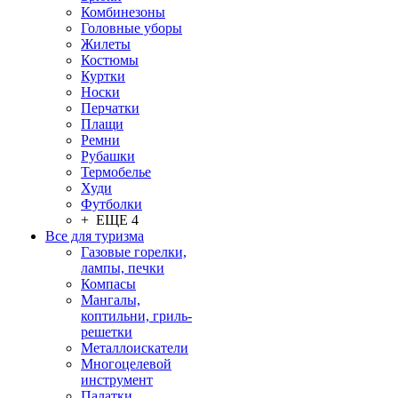
Комбинезоны
Головные уборы
Жилеты
Костюмы
Куртки
Носки
Перчатки
Плащи
Ремни
Рубашки
Термобелье
Худи
Футболки
+ ЕЩЕ 4
Все для туризма
Газовые горелки,
лампы, печки
Компасы
Мангалы,
коптильни, гриль-
решетки
Металлоискатели
Многоцелевой
инструмент
Палатки