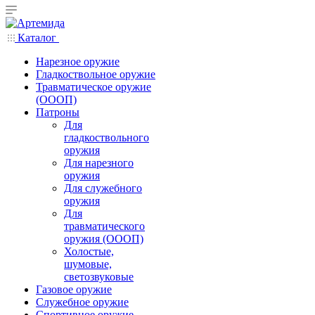
Каталог
Нарезное оружие
Гладкоствольное оружие
Травматическое оружие
(ОООП)
Патроны
Для
гладкоствольного
оружия
Для нарезного
оружия
Для служебного
оружия
Для
травматического
оружия (ОООП)
Холостые,
шумовые,
светозвуковые
Газовое оружие
Служебное оружие
Спортивное оружие