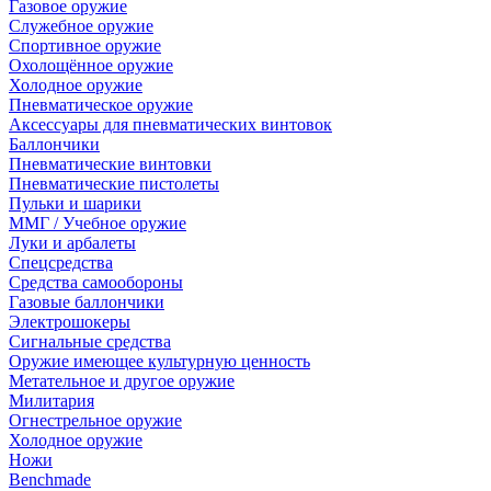
Газовое оружие
Служебное оружие
Спортивное оружие
Охолощённое оружие
Холодное оружие
Пневматическое оружие
Аксессуары для пневматических винтовок
Баллончики
Пневматические винтовки
Пневматические пистолеты
Пульки и шарики
ММГ / Учебное оружие
Луки и арбалеты
Спецсредства
Средства самообороны
Газовые баллончики
Электрошокеры
Сигнальные средства
Оружие имеющее культурную ценность
Метательное и другое оружие
Милитария
Огнестрельное оружие
Холодное оружие
Ножи
Benchmade