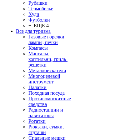
Рубашки
Термобелье
Худи
Футболки
+ ЕЩЕ 4
Все для туризма
Газовые горелки,
лампы, печки
Компасы
Мангалы,
коптильни, гриль-
решетки
Металлоискатели
Многоцелевой
инструмент
Палатки
Походная посуда
Противомоскитные
средства
Радиостанции и
навигаторы
Рогатки
Рюкзаки, сумки,
ягдташи
Спальные мешки