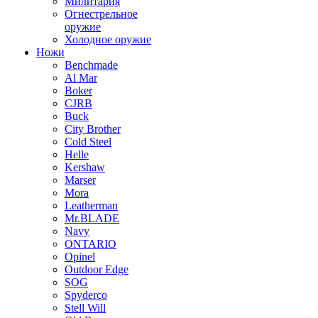
Милитария
Огнестрельное
оружие
Холодное оружие
Ножи
Benchmade
Al Mar
Boker
CJRB
Buck
City Brother
Cold Steel
Helle
Kershaw
Marser
Mora
Leatherman
Mr.BLADE
Navy
ONTARIO
Opinel
Outdoor Edge
SOG
Spyderco
Stell Will