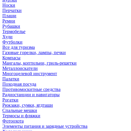
Носки
Перчатки
Плащи
Ремни
Рубашки
Термобелье
Худи
Футболки
Все для туризма
Газовые горелки, лампы, печки
Компасы
Мангалы, коптильни, гриль-решетки
Металлоискатели
Многоцелевой инструмент
Палатки
Походная посуда
Противомоскитные средства
Радиостанции и навигаторы
Рогатки
Рюкзаки, сумки, ягдташи
Спальные мешки
Термосы и фляжки
Фотоохота
Элементы питания и зарядные устройства