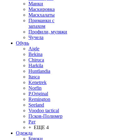
Манки
Маскировка
Маскхалаты
Приманки с
запахом
Профили, муляжи
Чучела
Обувь
Aigle
Bekina
Chiruсa
Harkila
Huntlandia
Itasca
Kenetrek
Norfin
P.Original
Remington
Seeland
Voodoo tactical
Псков-Полимер
Рат
+ ЕЩЕ 4
Одежда
Брюки