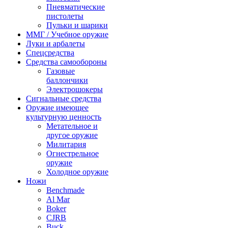
Пневматические
пистолеты
Пульки и шарики
ММГ / Учебное оружие
Луки и арбалеты
Спецсредства
Средства самообороны
Газовые
баллончики
Электрошокеры
Сигнальные средства
Оружие имеющее
культурную ценность
Метательное и
другое оружие
Милитария
Огнестрельное
оружие
Холодное оружие
Ножи
Benchmade
Al Mar
Boker
CJRB
Buck