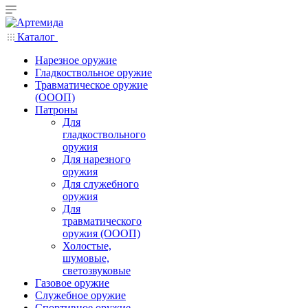
Каталог
Нарезное оружие
Гладкоствольное оружие
Травматическое оружие
(ОООП)
Патроны
Для
гладкоствольного
оружия
Для нарезного
оружия
Для служебного
оружия
Для
травматического
оружия (ОООП)
Холостые,
шумовые,
светозвуковые
Газовое оружие
Служебное оружие
Спортивное оружие