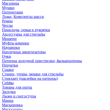
Магазины
Мушки
Патронташи
Ложи, Комплекты шасси
Ремни
Чехлы
Приклады, цевья и рукоятки
Аксессуары для стрельбы
Мишени
Муфты коврики
Наушники
Наплечные амортизаторы
Очки
Патроны холодной пристрелки, фальшпатроны
Перчатки
Сошки
Станки, упоры, мешки для стрельбы
Стикхант (наклейки на патроны)
Сейфы
Товары для охоты
Засидки
Лыжи и снегоступы
Манки
Маскировка
Маскхалаты