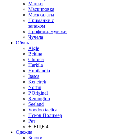
Манки
Маскировка
Маскхалаты
Приманки с
запахом
Профили, муляжи
Чучела
Обувь
Aigle
Bekina
Chiruсa
Harkila
Huntlandia
Itasca
Kenetrek
Norfin
P.Original
Remington
Seeland
Voodoo tactical
Псков-Полимер
Рат
+ ЕЩЕ 4
Одежда
Брюки