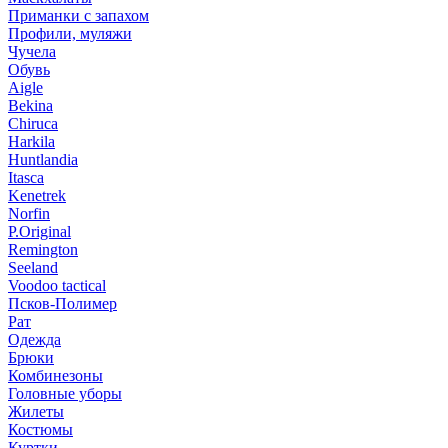
Приманки с запахом
Профили, муляжи
Чучела
Обувь
Aigle
Bekina
Chiruсa
Harkila
Huntlandia
Itasca
Kenetrek
Norfin
P.Original
Remington
Seeland
Voodoo tactical
Псков-Полимер
Рат
Одежда
Брюки
Комбинезоны
Головные уборы
Жилеты
Костюмы
Куртки