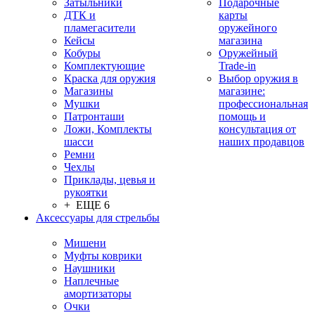
Затыльники
Подарочные
ДТК и
карты
пламегасители
оружейного
Кейсы
магазина
Кобуры
Оружейный
Комплектующие
Trade-in
Краска для оружия
Выбор оружия в
Магазины
магазине:
Мушки
профессиональная
Патронташи
помощь и
Ложи, Комплекты
консультация от
шасси
наших продавцов
Ремни
Чехлы
Приклады, цевья и
рукоятки
+ ЕЩЕ 6
Аксессуары для стрельбы
Мишени
Муфты коврики
Наушники
Наплечные
амортизаторы
Очки