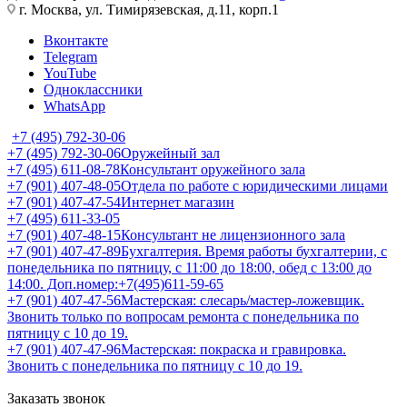
г. Москва, ул. Тимирязевская, д.11, корп.1
Вконтакте
Telegram
YouTube
Одноклассники
WhatsApp
+7 (495) 792-30-06
+7 (495) 792-30-06
Оружейный зал
+7 (495) 611-08-78
Консультант оружейного зала
+7 (901) 407-48-05
Отдела по работе с юридическими лицами
+7 (901) 407-47-54
Интернет магазин
+7 (495) 611-33-05
+7 (901) 407-48-15
Консультант не лицензионного зала
+7 (901) 407-47-89
Бухгалтерия. Время работы бухгалтерии, с
понедельника по пятницу, с 11:00 до 18:00, обед с 13:00 до
14:00. Доп.номер:+7(495)611-59-65
+7 (901) 407-47-56
Мастерская: слесарь/мастер-ложевщик.
Звонить только по вопросам ремонта с понедельника по
пятницу с 10 до 19.
+7 (901) 407-47-96
Мастерская: покраска и гравировка.
Звонить с понедельника по пятницу с 10 до 19.
Заказать звонок