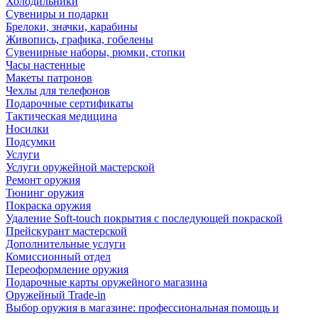
Холодильники
Сувениры и подарки
Брелоки, значки, карабины
Живопись, графика, гобелены
Сувенирные наборы, рюмки, стопки
Часы настенные
Макеты патронов
Чехлы для телефонов
Подарочные сертификаты
Тактическая медицина
Носилки
Подсумки
Услуги
Услуги оружейной мастерской
Ремонт оружия
Тюнинг оружия
Покраска оружия
Удаление Soft-touch покрытия с последующей покраской
Прейскурант мастерской
Дополнительные услуги
Комиссионный отдел
Переоформление оружия
Подарочные карты оружейного магазина
Оружейный Trade-in
Выбор оружия в магазине: профессиональная помощь и