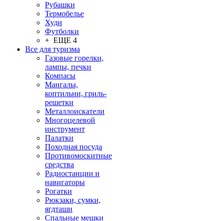
Рубашки
Термобелье
Худи
Футболки
+ ЕЩЕ 4
Все для туризма
Газовые горелки,
лампы, печки
Компасы
Мангалы,
коптильни, гриль-
решетки
Металлоискатели
Многоцелевой
инструмент
Палатки
Походная посуда
Противомоскитные
средства
Радиостанции и
навигаторы
Рогатки
Рюкзаки, сумки,
ягдташи
Спальные мешки