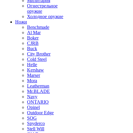
Милитария
Огнестрельное
оружие
Холодное оружие
Ножи
Benchmade
Al Mar
Boker
CJRB
Buck
City Brother
Cold Steel
Helle
Kershaw
Marser
Mora
Leatherman
Mr.BLADE
Navy
ONTARIO
Opinel
Outdoor Edge
SOG
Spyderco
Stell Will