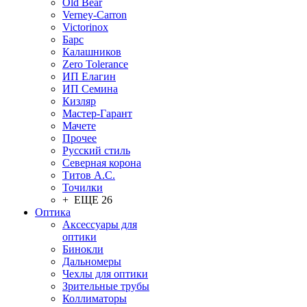
Old Bear
Verney-Carron
Victorinox
Барс
Калашников
Zero Tolerance
ИП Елагин
ИП Семина
Кизляр
Мастер-Гарант
Мачете
Прочее
Русский стиль
Северная корона
Титов А.С.
Точилки
+ ЕЩЕ 26
Оптика
Аксессуары для
оптики
Бинокли
Дальномеры
Чехлы для оптики
Зрительные трубы
Коллиматоры