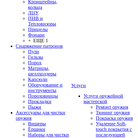
Кронштейны,
кольца
ЛЦУ
ПНВ и
Тепловизоры
Прицелы
Фонари
+ ЕЩЕ 1
Снаряжение патронов
Пули
Гильзы
Порох
Матрицы,
шеллхолдеры
Капсюли
Оборудование и
Услуги
инструменты
Пороховницы
Услуги оружейной
Прокладки
мастерской
Пыжи
Ремонт оружия
Аксессуары для чистки
Тюнинг оружия
оружия
Покраска оружия
Вишеры
Удаление Soft-
Ёршики
touch покрытия с
Наборы для чистки
последующей