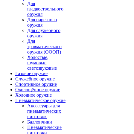
Для
гладкоствольного
оружия
Для нарезного
оружия
Для служебного
оружия
Для
травматического
оружия (ОООП)
Холостые,
шумовые,
светозвуковые
Газовое оружие
Служебное оружие
Спортивное оружие
Охолощённое оружие
Холодное оружие
Пневматическое оружие
Аксессуары для
пневматических
винтовок
Баллончики
Пневматические
винтовки