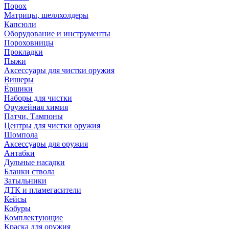
Порох
Матрицы, шеллхолдеры
Капсюли
Оборудование и инструменты
Пороховницы
Прокладки
Пыжи
Аксессуары для чистки оружия
Вишеры
Ёршики
Наборы для чистки
Оружейная химия
Патчи, Тампоны
Центры для чистки оружия
Шомпола
Аксессуары для оружия
Антабки
Дульные насадки
Бланки ствола
Затыльники
ДТК и пламегасители
Кейсы
Кобуры
Комплектующие
Краска для оружия