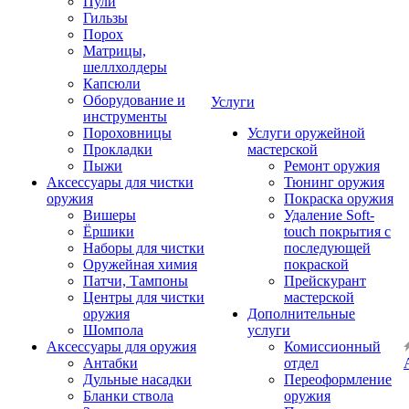
Пули
Гильзы
Порох
Матрицы,
шеллхолдеры
Капсюли
Оборудование и
Услуги
инструменты
Пороховницы
Услуги оружейной
Прокладки
мастерской
Пыжи
Ремонт оружия
Аксессуары для чистки
Тюнинг оружия
оружия
Покраска оружия
Вишеры
Удаление Soft-
Ёршики
touch покрытия с
Наборы для чистки
последующей
Оружейная химия
покраской
Патчи, Тампоны
Прейскурант
Центры для чистки
мастерской
оружия
Дополнительные
Шомпола
услуги
Аксессуары для оружия
Комиссионный
Антабки
отдел
Дульные насадки
Переоформление
Бланки ствола
оружия