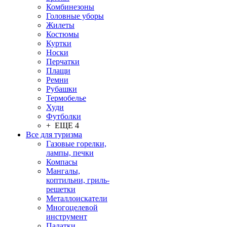
Комбинезоны
Головные уборы
Жилеты
Костюмы
Куртки
Носки
Перчатки
Плащи
Ремни
Рубашки
Термобелье
Худи
Футболки
+ ЕЩЕ 4
Все для туризма
Газовые горелки,
лампы, печки
Компасы
Мангалы,
коптильни, гриль-
решетки
Металлоискатели
Многоцелевой
инструмент
Палатки