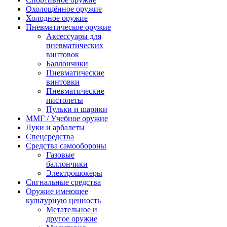
Охолощённое оружие
Холодное оружие
Пневматическое оружие
Аксессуары для
пневматических
винтовок
Баллончики
Пневматические
винтовки
Пневматические
пистолеты
Пульки и шарики
ММГ / Учебное оружие
Луки и арбалеты
Спецсредства
Средства самообороны
Газовые
баллончики
Электрошокеры
Сигнальные средства
Оружие имеющее
культурную ценность
Метательное и
другое оружие