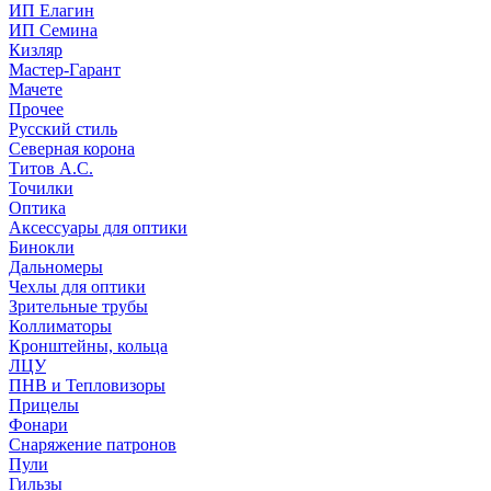
ИП Елагин
ИП Семина
Кизляр
Мастер-Гарант
Мачете
Прочее
Русский стиль
Северная корона
Титов А.С.
Точилки
Оптика
Аксессуары для оптики
Бинокли
Дальномеры
Чехлы для оптики
Зрительные трубы
Коллиматоры
Кронштейны, кольца
ЛЦУ
ПНВ и Тепловизоры
Прицелы
Фонари
Снаряжение патронов
Пули
Гильзы