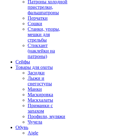
Патроны холодной
пристрелки,
фальшпатроны
Перчатки
Сошки
Станки, упоры,
мешки для
стрельбы
Стикхант
(наклейки на
патроны)
Сейфы
Товары для охоты
Засидки
Лыжи и
снегоступы
Манки
Маскировка
Маскхалаты
Приманки с
запахом
Профили, муляжи
Чучела
Обувь
Aigle