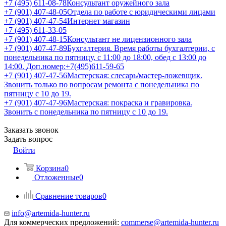
+7 (495) 611-08-78
Консультант оружейного зала
+7 (901) 407-48-05
Отдела по работе с юридическими лицами
+7 (901) 407-47-54
Интернет магазин
+7 (495) 611-33-05
+7 (901) 407-48-15
Консультант не лицензионного зала
+7 (901) 407-47-89
Бухгалтерия. Время работы бухгалтерии, с
понедельника по пятницу, с 11:00 до 18:00, обед с 13:00 до
14:00. Доп.номер:+7(495)611-59-65
+7 (901) 407-47-56
Мастерская: слесарь/мастер-ложевщик.
Звонить только по вопросам ремонта с понедельника по
пятницу с 10 до 19.
+7 (901) 407-47-96
Мастерская: покраска и гравировка.
Звонить с понедельника по пятницу с 10 до 19.
Заказать звонок
Задать вопрос
Войти
Корзина
0
Отложенные
0
Сравнение товаров
0
info@artemida-hunter.ru
Для коммерческих предложений:
commerse@artemida-hunter.ru