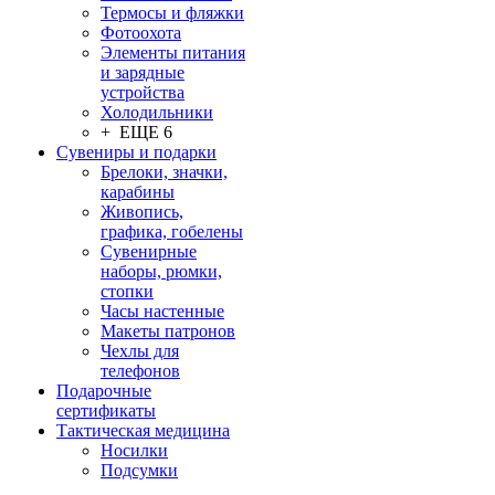
Термосы и фляжки
Фотоохота
Элементы питания
и зарядные
устройства
Холодильники
+ ЕЩЕ 6
Сувениры и подарки
Брелоки, значки,
карабины
Живопись,
графика, гобелены
Сувенирные
наборы, рюмки,
стопки
Часы настенные
Макеты патронов
Чехлы для
телефонов
Подарочные
сертификаты
Тактическая медицина
Носилки
Подсумки