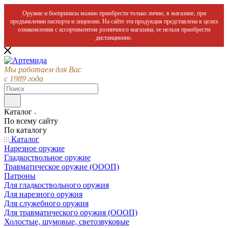
Оружие и боеприпасы можно приобрести только лично, в магазине, при
предъявлении паспорта и лицензии. На сайте эта продукция представлена в целях
ознакомления с ассортиментом розничного магазина, ее нельзя приобрести
дистанционно.
Мы работаем для Вас
с 1989 года
Каталог
По всему сайту
По каталогу
Каталог
Нарезное оружие
Гладкоствольное оружие
Травматическое оружие (ОООП)
Патроны
Для гладкоствольного оружия
Для нарезного оружия
Для служебного оружия
Для травматического оружия (ОООП)
Холостые, шумовые, светозвуковые