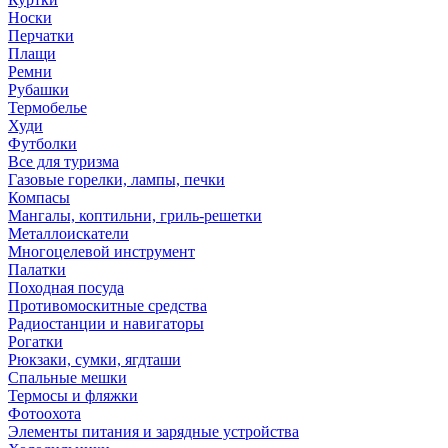
Носки
Перчатки
Плащи
Ремни
Рубашки
Термобелье
Худи
Футболки
Все для туризма
Газовые горелки, лампы, печки
Компасы
Мангалы, коптильни, гриль-решетки
Металлоискатели
Многоцелевой инструмент
Палатки
Походная посуда
Противомоскитные средства
Радиостанции и навигаторы
Рогатки
Рюкзаки, сумки, ягдташи
Спальные мешки
Термосы и фляжки
Фотоохота
Элементы питания и зарядные устройства