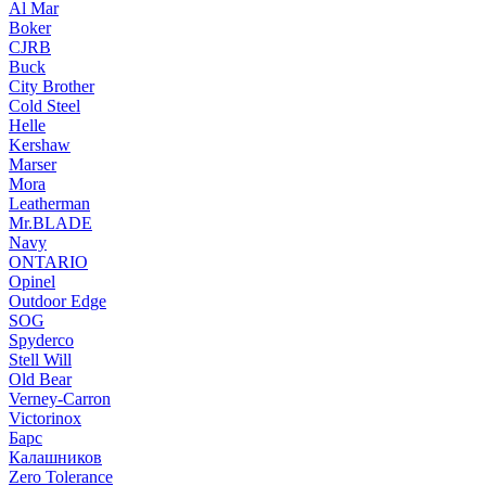
Al Mar
Boker
CJRB
Buck
City Brother
Cold Steel
Helle
Kershaw
Marser
Mora
Leatherman
Mr.BLADE
Navy
ONTARIO
Opinel
Outdoor Edge
SOG
Spyderco
Stell Will
Old Bear
Verney-Carron
Victorinox
Барс
Калашников
Zero Tolerance