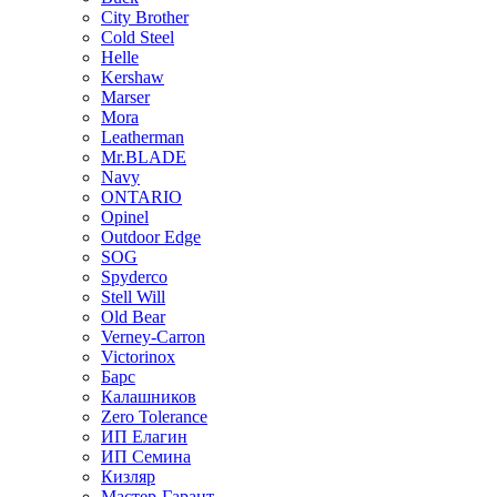
City Brother
Cold Steel
Helle
Kershaw
Marser
Mora
Leatherman
Mr.BLADE
Navy
ONTARIO
Opinel
Outdoor Edge
SOG
Spyderco
Stell Will
Old Bear
Verney-Carron
Victorinox
Барс
Калашников
Zero Tolerance
ИП Елагин
ИП Семина
Кизляр
Мастер-Гарант