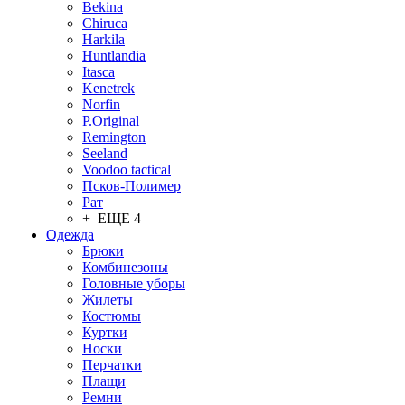
Bekina
Chiruсa
Harkila
Huntlandia
Itasca
Kenetrek
Norfin
P.Original
Remington
Seeland
Voodoo tactical
Псков-Полимер
Рат
+ ЕЩЕ 4
Одежда
Брюки
Комбинезоны
Головные уборы
Жилеты
Костюмы
Куртки
Носки
Перчатки
Плащи
Ремни