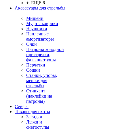
+ ЕЩЕ 6
Аксессуары для стрельбы
Мишени
Муфты коврики
Наушники
Наплечные
амортизаторы
Очки
Патроны холодной
пристрелки,
фальшпатроны
Перчатки
Сошки
Станки, упоры,
мешки для
стрельбы
Стикхант
(наклейки на
патроны)
Сейфы
Товары для охоты
Засидки
Лыжи и
снегоступы