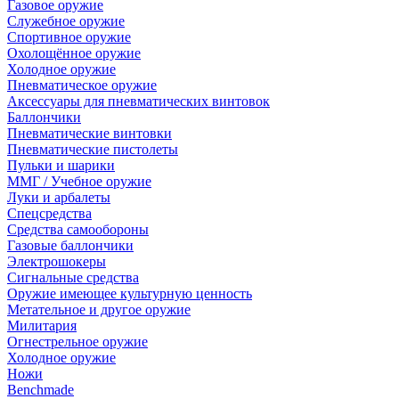
Газовое оружие
Служебное оружие
Спортивное оружие
Охолощённое оружие
Холодное оружие
Пневматическое оружие
Аксессуары для пневматических винтовок
Баллончики
Пневматические винтовки
Пневматические пистолеты
Пульки и шарики
ММГ / Учебное оружие
Луки и арбалеты
Спецсредства
Средства самообороны
Газовые баллончики
Электрошокеры
Сигнальные средства
Оружие имеющее культурную ценность
Метательное и другое оружие
Милитария
Огнестрельное оружие
Холодное оружие
Ножи
Benchmade