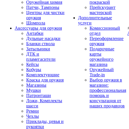
Оружейная химия
покраской
Патчи, Тампоны
Прейскурант
Центры для чистки
мастерской
оружия
Дополнительные
Шомпола
услуги
Аксессуары для оружия
Комиссионный
Антабки
отдел
Дульные насадки
Переоформление
Бланки ствола
оружия
Затыльники
Подарочные
ДТК и
карты
пламегасители
оружейного
Кейсы
магазина
Кобуры
Оружейный
Комплектующие
Trade-in
Краска для оружия
Выбор оружия в
Магазины
магазине:
Мушки
профессиональная
Патронташи
помощь и
Ложи, Комплекты
консультация от
шасси
наших продавцов
Ремни
Чехлы
Приклады, цевья и
рукоятки