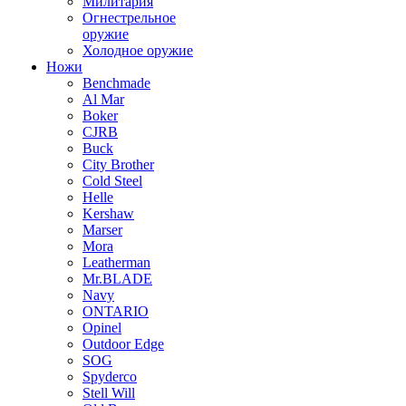
Милитария
Огнестрельное
оружие
Холодное оружие
Ножи
Benchmade
Al Mar
Boker
CJRB
Buck
City Brother
Cold Steel
Helle
Kershaw
Marser
Mora
Leatherman
Mr.BLADE
Navy
ONTARIO
Opinel
Outdoor Edge
SOG
Spyderco
Stell Will