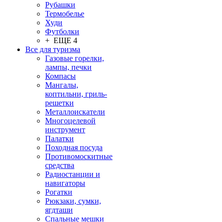
Рубашки
Термобелье
Худи
Футболки
+ ЕЩЕ 4
Все для туризма
Газовые горелки,
лампы, печки
Компасы
Мангалы,
коптильни, гриль-
решетки
Металлоискатели
Многоцелевой
инструмент
Палатки
Походная посуда
Противомоскитные
средства
Радиостанции и
навигаторы
Рогатки
Рюкзаки, сумки,
ягдташи
Спальные мешки