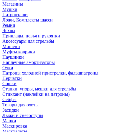
Магазины
Мушки
Патронташи
Ложи, Комплекты шасси
Ремни
Чехлы
Приклады, цевья и рукоятки
Аксессуары для стрельбы
Мишени
Муфты коврики
Наушники
Наплечные амортизаторы
Очки
Патроны холодной пристрелки, фальшпатроны
Перчатки
Сошки
Станки, упоры, мешки для стрельбы
Стикхант (наклейки на патроны)
Сейфы
Товары для охоты
Засидки
Лыжи и снегоступы
Манки
Маскировка
Маскхалаты