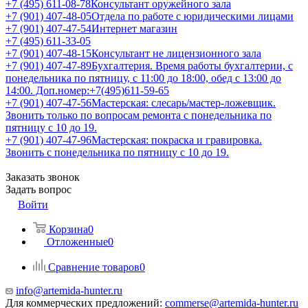
+7 (495) 611-08-78
Консультант оружейного зала
+7 (901) 407-48-05
Отдела по работе с юридическими лицами
+7 (901) 407-47-54
Интернет магазин
+7 (495) 611-33-05
+7 (901) 407-48-15
Консультант не лицензионного зала
+7 (901) 407-47-89
Бухгалтерия. Время работы бухгалтерии, с
понедельника по пятницу, с 11:00 до 18:00, обед с 13:00 до
14:00. Доп.номер:+7(495)611-59-65
+7 (901) 407-47-56
Мастерская: слесарь/мастер-ложевщик.
Звонить только по вопросам ремонта с понедельника по
пятницу с 10 до 19.
+7 (901) 407-47-96
Мастерская: покраска и гравировка.
Звонить с понедельника по пятницу с 10 до 19.
Заказать звонок
Задать вопрос
Войти
Корзина
0
Отложенные
0
Сравнение товаров
0
info@artemida-hunter.ru
Для коммерческих предложений:
commerse@artemida-hunter.ru