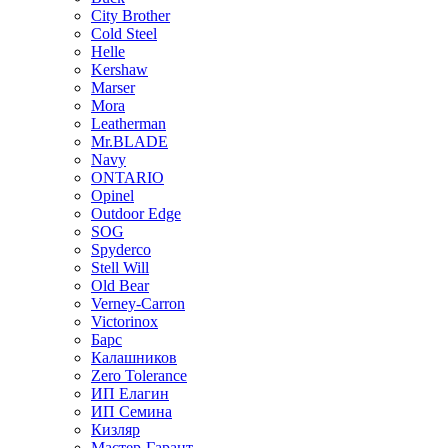
City Brother
Cold Steel
Helle
Kershaw
Marser
Mora
Leatherman
Mr.BLADE
Navy
ONTARIO
Opinel
Outdoor Edge
SOG
Spyderco
Stell Will
Old Bear
Verney-Carron
Victorinox
Барс
Калашников
Zero Tolerance
ИП Елагин
ИП Семина
Кизляр
Мастер-Гарант