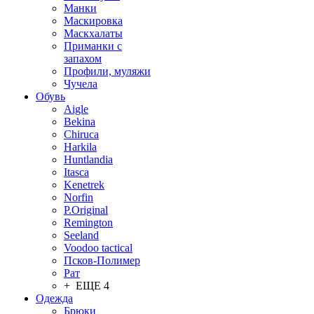
Манки
Маскировка
Маскхалаты
Приманки с
запахом
Профили, муляжи
Чучела
Обувь
Aigle
Bekina
Chiruсa
Harkila
Huntlandia
Itasca
Kenetrek
Norfin
P.Original
Remington
Seeland
Voodoo tactical
Псков-Полимер
Рат
+ ЕЩЕ 4
Одежда
Брюки