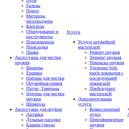
Пули
Гильзы
Порох
Матрицы,
шеллхолдеры
Капсюли
Оборудование и
Услуги
инструменты
Пороховницы
Услуги оружейной
Прокладки
мастерской
Пыжи
Ремонт оружия
Аксессуары для чистки
Тюнинг оружия
оружия
Покраска оружия
Вишеры
Удаление Soft-
Ёршики
touch покрытия с
Наборы для чистки
последующей
Оружейная химия
покраской
Патчи, Тампоны
Прейскурант
Центры для чистки
мастерской
оружия
Дополнительные
Шомпола
услуги
Аксессуары для оружия
Комиссионный
Антабки
отдел
Дульные насадки
Переоформление
Бланки ствола
оружия