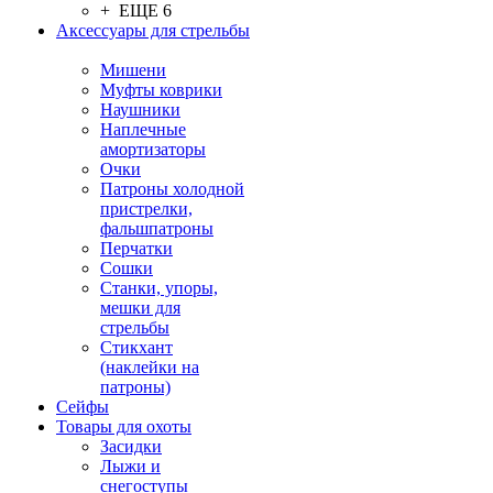
+ ЕЩЕ 6
Аксессуары для стрельбы
Мишени
Муфты коврики
Наушники
Наплечные
амортизаторы
Очки
Патроны холодной
пристрелки,
фальшпатроны
Перчатки
Сошки
Станки, упоры,
мешки для
стрельбы
Стикхант
(наклейки на
патроны)
Сейфы
Товары для охоты
Засидки
Лыжи и
снегоступы