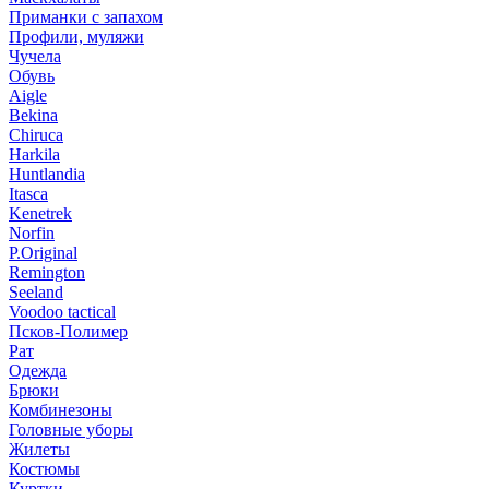
Приманки с запахом
Профили, муляжи
Чучела
Обувь
Aigle
Bekina
Chiruсa
Harkila
Huntlandia
Itasca
Kenetrek
Norfin
P.Original
Remington
Seeland
Voodoo tactical
Псков-Полимер
Рат
Одежда
Брюки
Комбинезоны
Головные уборы
Жилеты
Костюмы
Куртки