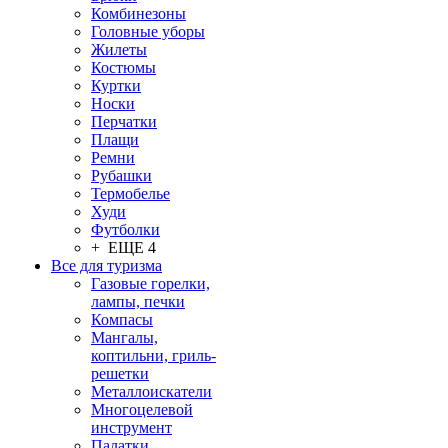
Комбинезоны
Головные уборы
Жилеты
Костюмы
Куртки
Носки
Перчатки
Плащи
Ремни
Рубашки
Термобелье
Худи
Футболки
+ ЕЩЕ 4
Все для туризма
Газовые горелки,
лампы, печки
Компасы
Мангалы,
коптильни, гриль-
решетки
Металлоискатели
Многоцелевой
инструмент
Палатки