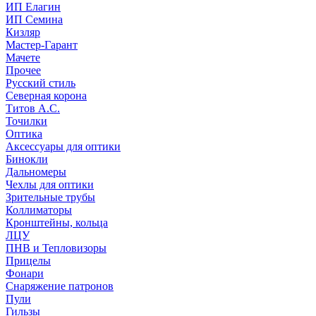
ИП Елагин
ИП Семина
Кизляр
Мастер-Гарант
Мачете
Прочее
Русский стиль
Северная корона
Титов А.С.
Точилки
Оптика
Аксессуары для оптики
Бинокли
Дальномеры
Чехлы для оптики
Зрительные трубы
Коллиматоры
Кронштейны, кольца
ЛЦУ
ПНВ и Тепловизоры
Прицелы
Фонари
Снаряжение патронов
Пули
Гильзы