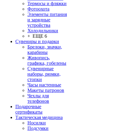
Термосы и фляжки
Фотоохота
Элементы питания
и зарядные
устройства
Холодильники
+ ЕЩЕ 6
Сувениры и подарки
Брелоки, значки,
карабины
Живопись,
графика, гобелены
Сувенирные
наборы, рюмки,
стопки
Часы настенные
Макеты патронов
Чехлы для
телефонов
Подарочные
сертификаты
Тактическая медицина
Носилки
Подсумки