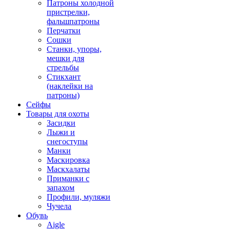
Патроны холодной
пристрелки,
фальшпатроны
Перчатки
Сошки
Станки, упоры,
мешки для
стрельбы
Стикхант
(наклейки на
патроны)
Сейфы
Товары для охоты
Засидки
Лыжи и
снегоступы
Манки
Маскировка
Маскхалаты
Приманки с
запахом
Профили, муляжи
Чучела
Обувь
Aigle