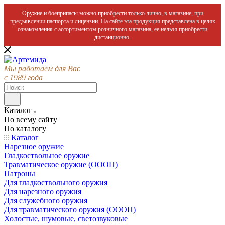
Оружие и боеприпасы можно приобрести только лично, в магазине, при
предъявлении паспорта и лицензии. На сайте эта продукция представлена в целях
ознакомления с ассортиментом розничного магазина, ее нельзя приобрести
дистанционно.
Мы работаем для Вас
с 1989 года
Каталог
По всему сайту
По каталогу
Каталог
Нарезное оружие
Гладкоствольное оружие
Травматическое оружие (ОООП)
Патроны
Для гладкоствольного оружия
Для нарезного оружия
Для служебного оружия
Для травматического оружия (ОООП)
Холостые, шумовые, светозвуковые