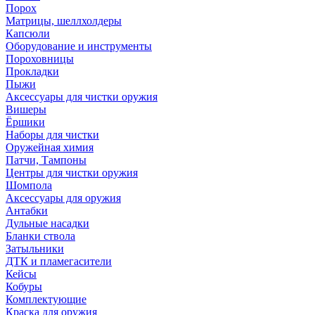
Порох
Матрицы, шеллхолдеры
Капсюли
Оборудование и инструменты
Пороховницы
Прокладки
Пыжи
Аксессуары для чистки оружия
Вишеры
Ёршики
Наборы для чистки
Оружейная химия
Патчи, Тампоны
Центры для чистки оружия
Шомпола
Аксессуары для оружия
Антабки
Дульные насадки
Бланки ствола
Затыльники
ДТК и пламегасители
Кейсы
Кобуры
Комплектующие
Краска для оружия