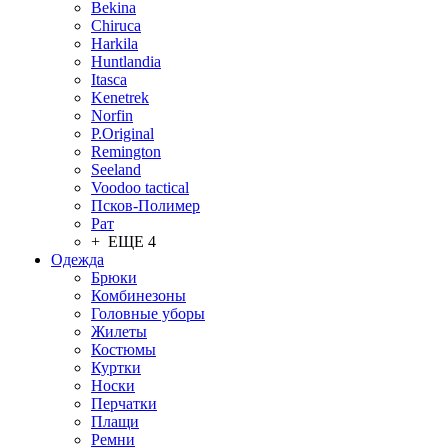
Bekina
Chiruсa
Harkila
Huntlandia
Itasca
Kenetrek
Norfin
P.Original
Remington
Seeland
Voodoo tactical
Псков-Полимер
Рат
+ ЕЩЕ 4
Одежда
Брюки
Комбинезоны
Головные уборы
Жилеты
Костюмы
Куртки
Носки
Перчатки
Плащи
Ремни