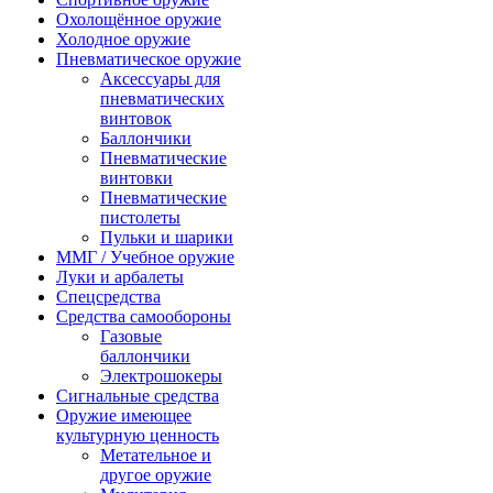
Охолощённое оружие
Холодное оружие
Пневматическое оружие
Аксессуары для
пневматических
винтовок
Баллончики
Пневматические
винтовки
Пневматические
пистолеты
Пульки и шарики
ММГ / Учебное оружие
Луки и арбалеты
Спецсредства
Средства самообороны
Газовые
баллончики
Электрошокеры
Сигнальные средства
Оружие имеющее
культурную ценность
Метательное и
другое оружие