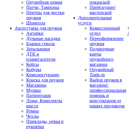
Оружейная химия
покраской
Патчи, Тампоны
Прейскурант
Центры для чистки
мастерской
оружия
Дополнительные
Шомпола
услуги
Аксессуары для оружия
Комиссионный
Антабки
отдел
Дульные насадки
Переоформление
Бланки ствола
оружия
Затыльники
Подарочные
ДТК и
карты
пламегасители
оружейного
Кейсы
магазина
Кобуры
Оружейный
Комплектующие
Trade-in
Краска для оружия
Выбор оружия в
Магазины
магазине:
Мушки
профессиональная
Патронташи
помощь и
Ложи, Комплекты
консультация от
шасси
наших продавцов
Ремни
Чехлы
Приклады, цевья и
рукоятки