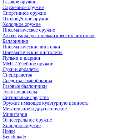
Газовое оружие
Служебное оружие
Спортивное оружие
Охолощённое оружие
Холодное оружие
Пневматическое оружие
Аксессуары для пневматических винтовок
Баллончики
Пневматические винтовки
Пневматические пистолеты
Пульки и шарики
ММГ / Учебное оружие
Луки и арбалеты
Спецсредства
Средства самообороны
Газовые баллончики
Электрошокеры
Сигнальные средства
Оружие имеющее культурную ценность
Метательное и другое оружие
Милитария
Огнестрельное оружие
Холодное оружие
Ножи
Benchmade