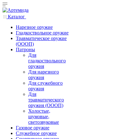
Каталог
Нарезное оружие
Гладкоствольное оружие
Травматическое оружие
(ОООП)
Патроны
Для
гладкоствольного
оружия
Для нарезного
оружия
Для служебного
оружия
Для
травматического
оружия (ОООП)
Холостые,
шумовые,
светозвуковые
Газовое оружие
Служебное оружие
Спортивное оружие