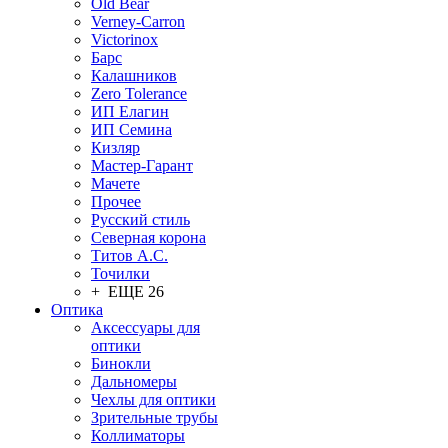
Old Bear
Verney-Carron
Victorinox
Барс
Калашников
Zero Tolerance
ИП Елагин
ИП Семина
Кизляр
Мастер-Гарант
Мачете
Прочее
Русский стиль
Северная корона
Титов А.С.
Точилки
+ ЕЩЕ 26
Оптика
Аксессуары для
оптики
Бинокли
Дальномеры
Чехлы для оптики
Зрительные трубы
Коллиматоры