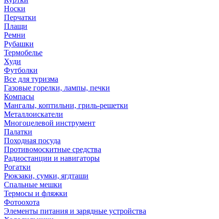
Носки
Перчатки
Плащи
Ремни
Рубашки
Термобелье
Худи
Футболки
Все для туризма
Газовые горелки, лампы, печки
Компасы
Мангалы, коптильни, гриль-решетки
Металлоискатели
Многоцелевой инструмент
Палатки
Походная посуда
Противомоскитные средства
Радиостанции и навигаторы
Рогатки
Рюкзаки, сумки, ягдташи
Спальные мешки
Термосы и фляжки
Фотоохота
Элементы питания и зарядные устройства