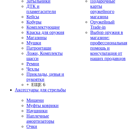
Затыльники
Подарочные
ДТК и
карты
пламегасители
оружейного
Кейсы
магазина
Кобуры
Оружейный
Комплектующие
Trade-in
Краска для оружия
Выбор оружия в
Магазины
магазине:
Мушки
профессиональная
Патронташи
помощь и
Ложи, Комплекты
консультация от
шасси
наших продавцов
Ремни
Чехлы
Приклады, цевья и
рукоятки
+ ЕЩЕ 6
Аксессуары для стрельбы
Мишени
Муфты коврики
Наушники
Наплечные
амортизаторы
Очки