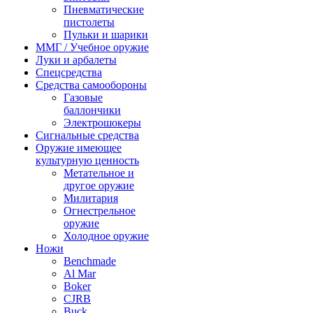
Пневматические
пистолеты
Пульки и шарики
ММГ / Учебное оружие
Луки и арбалеты
Спецсредства
Средства самообороны
Газовые
баллончики
Электрошокеры
Сигнальные средства
Оружие имеющее
культурную ценность
Метательное и
другое оружие
Милитария
Огнестрельное
оружие
Холодное оружие
Ножи
Benchmade
Al Mar
Boker
CJRB
Buck