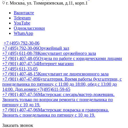
г. Москва, ул. Тимирязевская, д.11, корп.1
Вконтакте
Telegram
YouTube
Одноклассники
WhatsApp
+7 (495) 792-30-06
+7 (495) 792-30-06
Оружейный зал
+7 (495) 611-08-78
Консультант оружейного зала
+7 (901) 407-48-05
Отдела по работе с юридическими лицами
+7 (901) 407-47-54
Интернет магазин
+7 (495) 611-33-05
+7 (901) 407-48-15
Консультант не лицензионного зала
+7 (901) 407-47-89
Бухгалтерия. Время работы бухгалтерии, с
понедельника по пятницу, с 11:00 до 18:00, обед с 13:00 до
14:00. Доп.номер:+7(495)611-59-65
+7 (901) 407-47-56
Мастерская: слесарь/мастер-ложевщик.
Звонить только по вопросам ремонта с понедельника по
пятницу с 10 до 19.
+7 (901) 407-47-96
Мастерская: покраска и гравировка.
Звонить с понедельника по пятницу с 10 до 19.
Заказать звонок