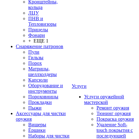
Кронштейны,
кольца
ЛЦУ
ПНВ и
Тепловизоры
Прицелы
Фонари
+ ЕЩЕ 1
Снаряжение патронов
Пули
Гильзы
Порох
Матрицы,
шеллхолдеры
Капсюли
Оборудование и
Услуги
инструменты
Пороховницы
Услуги оружейной
Прокладки
мастерской
Пыжи
Ремонт оружия
Аксессуары для чистки
Тюнинг оружия
оружия
Покраска оружия
Вишеры
Удаление Soft-
Ёршики
touch покрытия с
Наборы для чистки
последующей