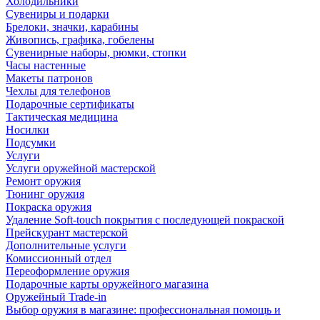
Холодильники
Сувениры и подарки
Брелоки, значки, карабины
Живопись, графика, гобелены
Сувенирные наборы, рюмки, стопки
Часы настенные
Макеты патронов
Чехлы для телефонов
Подарочные сертификаты
Тактическая медицина
Носилки
Подсумки
Услуги
Услуги оружейной мастерской
Ремонт оружия
Тюнинг оружия
Покраска оружия
Удаление Soft-touch покрытия с последующей покраской
Прейскурант мастерской
Дополнительные услуги
Комиссионный отдел
Переоформление оружия
Подарочные карты оружейного магазина
Оружейный Trade-in
Выбор оружия в магазине: профессиональная помощь и