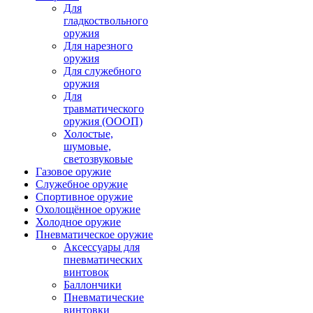
Для
гладкоствольного
оружия
Для нарезного
оружия
Для служебного
оружия
Для
травматического
оружия (ОООП)
Холостые,
шумовые,
светозвуковые
Газовое оружие
Служебное оружие
Спортивное оружие
Охолощённое оружие
Холодное оружие
Пневматическое оружие
Аксессуары для
пневматических
винтовок
Баллончики
Пневматические
винтовки