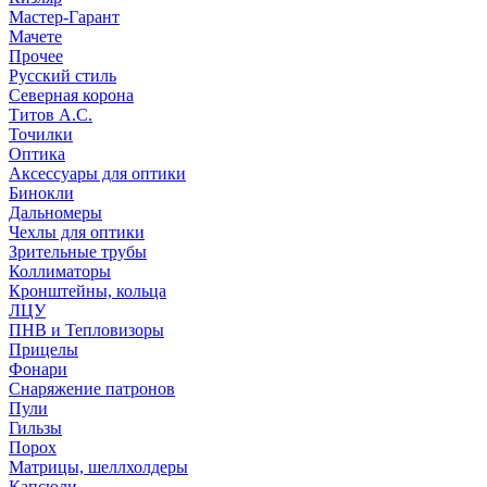
Мастер-Гарант
Мачете
Прочее
Русский стиль
Северная корона
Титов А.С.
Точилки
Оптика
Аксессуары для оптики
Бинокли
Дальномеры
Чехлы для оптики
Зрительные трубы
Коллиматоры
Кронштейны, кольца
ЛЦУ
ПНВ и Тепловизоры
Прицелы
Фонари
Снаряжение патронов
Пули
Гильзы
Порох
Матрицы, шеллхолдеры
Капсюли