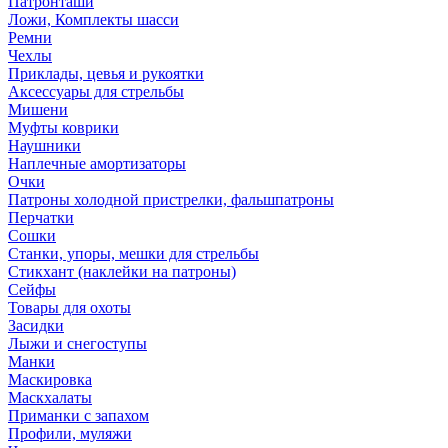
Патронташи
Ложи, Комплекты шасси
Ремни
Чехлы
Приклады, цевья и рукоятки
Аксессуары для стрельбы
Мишени
Муфты коврики
Наушники
Наплечные амортизаторы
Очки
Патроны холодной пристрелки, фальшпатроны
Перчатки
Сошки
Станки, упоры, мешки для стрельбы
Стикхант (наклейки на патроны)
Сейфы
Товары для охоты
Засидки
Лыжи и снегоступы
Манки
Маскировка
Маскхалаты
Приманки с запахом
Профили, муляжи