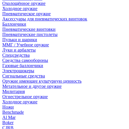
Охолощённое оружие
Холодное оружие
Пневматическое оружие
Аксессуары для пневматических винтовок
Баллончики
Пневматические винтовки
Пневматические пистолеты
Пульки и шарики
ММГ / Учебное оружие
Луки и арбалеты
Спецсредства
Средства самообороны
Газовые баллончики
Электрошокеры
Сигнальные средства
Оружие имеющее культурную ценность
Метательное и другое оружие
Милитария
Огнестрельное оружие
Холодное оружие
Ножи
Benchmade
Al Mar
Boker
CJRB