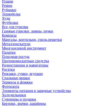
Плащи
Ремни
Рубашки
Термобелье
Худи
Футболки
Все для туризма
Газовые горелки, лампы, печки
Компасы
Мангалы, коптильни, гриль-решетки
Металлоискатели
Многоцелевой инструмент
Палатки
Походная посуда
Противомоскитные средства
Радиостанции и навигаторы
Рогатки
Рюкзаки, сумки, ягдташи
Спальные мешки
Термосы и фляжки
Фотоохота
Элементы питания и зарядные устройства
Холодильники
Сувениры и подарки
Брелоки, значки, карабины