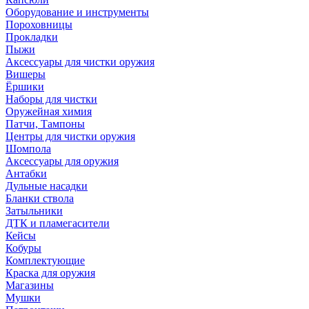
Оборудование и инструменты
Пороховницы
Прокладки
Пыжи
Аксессуары для чистки оружия
Вишеры
Ёршики
Наборы для чистки
Оружейная химия
Патчи, Тампоны
Центры для чистки оружия
Шомпола
Аксессуары для оружия
Антабки
Дульные насадки
Бланки ствола
Затыльники
ДТК и пламегасители
Кейсы
Кобуры
Комплектующие
Краска для оружия
Магазины
Мушки