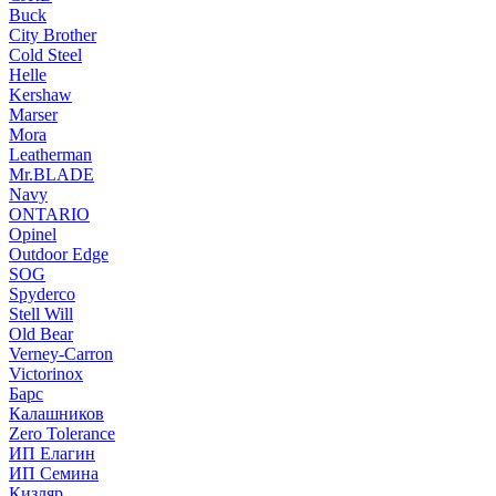
Buck
City Brother
Cold Steel
Helle
Kershaw
Marser
Mora
Leatherman
Mr.BLADE
Navy
ONTARIO
Opinel
Outdoor Edge
SOG
Spyderco
Stell Will
Old Bear
Verney-Carron
Victorinox
Барс
Калашников
Zero Tolerance
ИП Елагин
ИП Семина
Кизляр