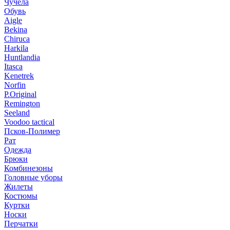
Чучела
Обувь
Aigle
Bekina
Chiruсa
Harkila
Huntlandia
Itasca
Kenetrek
Norfin
P.Original
Remington
Seeland
Voodoo tactical
Псков-Полимер
Рат
Одежда
Брюки
Комбинезоны
Головные уборы
Жилеты
Костюмы
Куртки
Носки
Перчатки