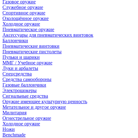
Газовое оружие
Служебное оружие
Спортивное оружие
Охолощённое оружие
Холодное оружие
Пневматическое оружие
Аксессуары для пневматических винтовок
Баллончики
Пневматические винтовки
Пневматические пистолеты
Пульки и шарики
ММГ / Учебное оружие
Луки и арбалеты
Спецсредства
Средства самообороны
Газовые баллончики
Электрошокеры
Сигнальные средства
Оружие имеющее культурную ценность
Метательное и другое оружие
Милитария
Огнестрельное оружие
Холодное оружие
Ножи
Benchmade