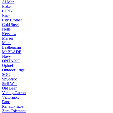
Al Mar
Boker
CJRB
Buck
City Brother
Cold Steel
Helle
Kershaw
Marser
Mora
Leatherman
Mr.BLADE
Navy
ONTARIO
Opinel
Outdoor Edge
SOG
Spyderco
Stell Will
Old Bear
Verney-Carron
Victorinox
Барс
Калашников
Zero Tolerance