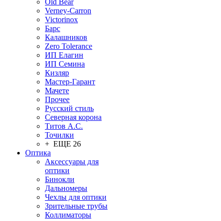
Old Bear
Verney-Carron
Victorinox
Барс
Калашников
Zero Tolerance
ИП Елагин
ИП Семина
Кизляр
Мастер-Гарант
Мачете
Прочее
Русский стиль
Северная корона
Титов А.С.
Точилки
+ ЕЩЕ 26
Оптика
Аксессуары для
оптики
Бинокли
Дальномеры
Чехлы для оптики
Зрительные трубы
Коллиматоры