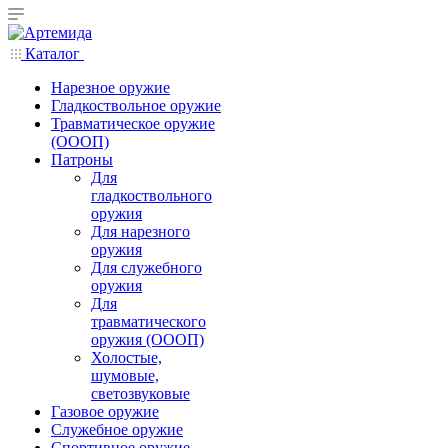
Каталог
Нарезное оружие
Гладкоствольное оружие
Травматическое оружие
(ОООП)
Патроны
Для
гладкоствольного
оружия
Для нарезного
оружия
Для служебного
оружия
Для
травматического
оружия (ОООП)
Холостые,
шумовые,
светозвуковые
Газовое оружие
Служебное оружие
Спортивное оружие