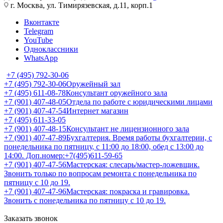
г. Москва, ул. Тимирязевская, д.11, корп.1
Вконтакте
Telegram
YouTube
Одноклассники
WhatsApp
+7 (495) 792-30-06
+7 (495) 792-30-06
Оружейный зал
+7 (495) 611-08-78
Консультант оружейного зала
+7 (901) 407-48-05
Отдела по работе с юридическими лицами
+7 (901) 407-47-54
Интернет магазин
+7 (495) 611-33-05
+7 (901) 407-48-15
Консультант не лицензионного зала
+7 (901) 407-47-89
Бухгалтерия. Время работы бухгалтерии, с
понедельника по пятницу, с 11:00 до 18:00, обед с 13:00 до
14:00. Доп.номер:+7(495)611-59-65
+7 (901) 407-47-56
Мастерская: слесарь/мастер-ложевщик.
Звонить только по вопросам ремонта с понедельника по
пятницу с 10 до 19.
+7 (901) 407-47-96
Мастерская: покраска и гравировка.
Звонить с понедельника по пятницу с 10 до 19.
Заказать звонок