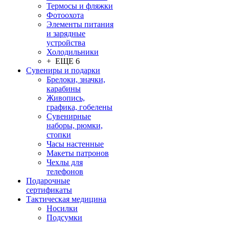
Термосы и фляжки
Фотоохота
Элементы питания
и зарядные
устройства
Холодильники
+ ЕЩЕ 6
Сувениры и подарки
Брелоки, значки,
карабины
Живопись,
графика, гобелены
Сувенирные
наборы, рюмки,
стопки
Часы настенные
Макеты патронов
Чехлы для
телефонов
Подарочные
сертификаты
Тактическая медицина
Носилки
Подсумки