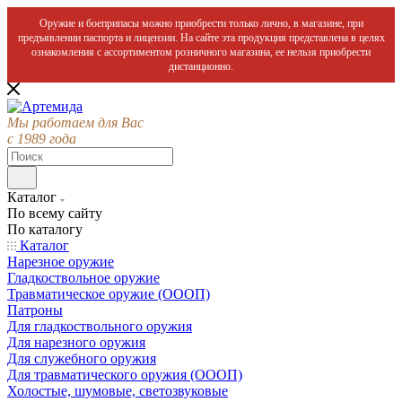
Оружие и боеприпасы можно приобрести только лично, в магазине, при
предъявлении паспорта и лицензии. На сайте эта продукция представлена в целях
ознакомления с ассортиментом розничного магазина, ее нельзя приобрести
дистанционно.
Мы работаем для Вас
с 1989 года
Каталог
По всему сайту
По каталогу
Каталог
Нарезное оружие
Гладкоствольное оружие
Травматическое оружие (ОООП)
Патроны
Для гладкоствольного оружия
Для нарезного оружия
Для служебного оружия
Для травматического оружия (ОООП)
Холостые, шумовые, светозвуковые