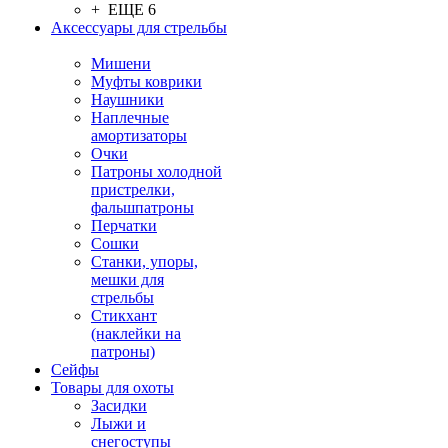
+ ЕЩЕ 6
Аксессуары для стрельбы
Мишени
Муфты коврики
Наушники
Наплечные
амортизаторы
Очки
Патроны холодной
пристрелки,
фальшпатроны
Перчатки
Сошки
Станки, упоры,
мешки для
стрельбы
Стикхант
(наклейки на
патроны)
Сейфы
Товары для охоты
Засидки
Лыжи и
снегоступы