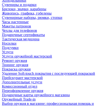
Холодильники
Сувениры и подарки
Брелоки, значки, карабины
Живопись, графика, гобелены
Сувенирные наборы, рюмки, стопки
Часы настенные
Макеты патронов
Чехлы для телефонов
Подарочные сертификаты
Тактическая медицина
Носилки
Подсумки
Услуги
Услуги оружейной мастерской
Ремонт оружия
Тюнинг оружия
Покраска оружия
Удаление Soft-touch покрытия с последующей покраской
Прейскурант мастерской
Дополнительные услуги
Комиссионный отдел
Переоформление оружия
Подарочные карты оружейного магазина
Оружейный Trade-in
Выбор оружия в магазине: профессиональная помощь и