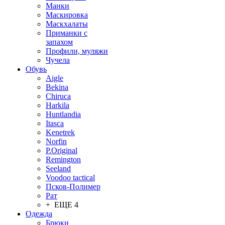
Манки
Маскировка
Маскхалаты
Приманки с
запахом
Профили, муляжи
Чучела
Обувь
Aigle
Bekina
Chiruсa
Harkila
Huntlandia
Itasca
Kenetrek
Norfin
P.Original
Remington
Seeland
Voodoo tactical
Псков-Полимер
Рат
+ ЕЩЕ 4
Одежда
Брюки