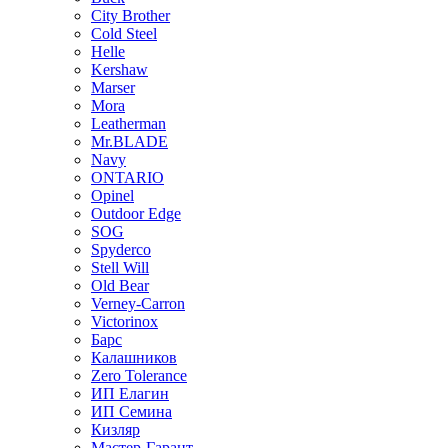
City Brother
Cold Steel
Helle
Kershaw
Marser
Mora
Leatherman
Mr.BLADE
Navy
ONTARIO
Opinel
Outdoor Edge
SOG
Spyderco
Stell Will
Old Bear
Verney-Carron
Victorinox
Барс
Калашников
Zero Tolerance
ИП Елагин
ИП Семина
Кизляр
Мастер-Гарант