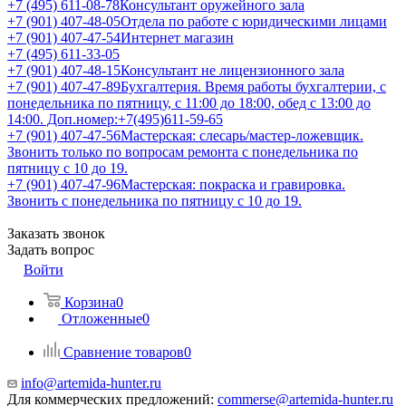
+7 (495) 611-08-78
Консультант оружейного зала
+7 (901) 407-48-05
Отдела по работе с юридическими лицами
+7 (901) 407-47-54
Интернет магазин
+7 (495) 611-33-05
+7 (901) 407-48-15
Консультант не лицензионного зала
+7 (901) 407-47-89
Бухгалтерия. Время работы бухгалтерии, с
понедельника по пятницу, с 11:00 до 18:00, обед с 13:00 до
14:00. Доп.номер:+7(495)611-59-65
+7 (901) 407-47-56
Мастерская: слесарь/мастер-ложевщик.
Звонить только по вопросам ремонта с понедельника по
пятницу с 10 до 19.
+7 (901) 407-47-96
Мастерская: покраска и гравировка.
Звонить с понедельника по пятницу с 10 до 19.
Заказать звонок
Задать вопрос
Войти
Корзина
0
Отложенные
0
Сравнение товаров
0
info@artemida-hunter.ru
Для коммерческих предложений:
commerse@artemida-hunter.ru