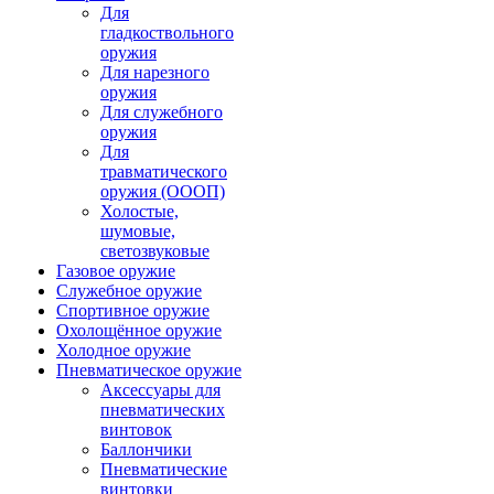
Для
гладкоствольного
оружия
Для нарезного
оружия
Для служебного
оружия
Для
травматического
оружия (ОООП)
Холостые,
шумовые,
светозвуковые
Газовое оружие
Служебное оружие
Спортивное оружие
Охолощённое оружие
Холодное оружие
Пневматическое оружие
Аксессуары для
пневматических
винтовок
Баллончики
Пневматические
винтовки