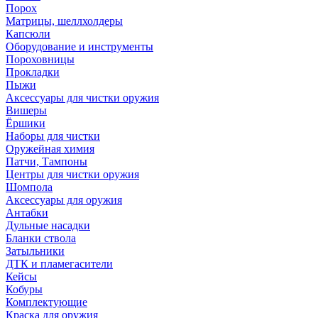
Порох
Матрицы, шеллхолдеры
Капсюли
Оборудование и инструменты
Пороховницы
Прокладки
Пыжи
Аксессуары для чистки оружия
Вишеры
Ёршики
Наборы для чистки
Оружейная химия
Патчи, Тампоны
Центры для чистки оружия
Шомпола
Аксессуары для оружия
Антабки
Дульные насадки
Бланки ствола
Затыльники
ДТК и пламегасители
Кейсы
Кобуры
Комплектующие
Краска для оружия