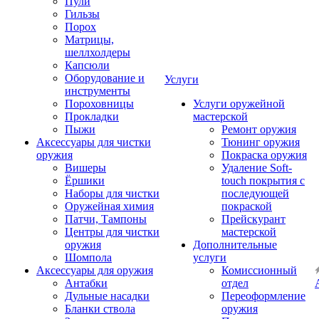
Пули
Гильзы
Порох
Матрицы,
шеллхолдеры
Капсюли
Оборудование и
Услуги
инструменты
Пороховницы
Услуги оружейной
Прокладки
мастерской
Пыжи
Ремонт оружия
Аксессуары для чистки
Тюнинг оружия
оружия
Покраска оружия
Вишеры
Удаление Soft-
Ёршики
touch покрытия с
Наборы для чистки
последующей
Оружейная химия
покраской
Патчи, Тампоны
Прейскурант
Центры для чистки
мастерской
оружия
Дополнительные
Шомпола
услуги
Аксессуары для оружия
Комиссионный
Антабки
отдел
Дульные насадки
Переоформление
Бланки ствола
оружия