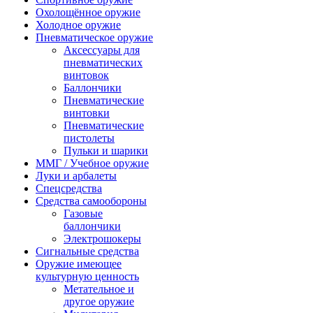
Охолощённое оружие
Холодное оружие
Пневматическое оружие
Аксессуары для
пневматических
винтовок
Баллончики
Пневматические
винтовки
Пневматические
пистолеты
Пульки и шарики
ММГ / Учебное оружие
Луки и арбалеты
Спецсредства
Средства самообороны
Газовые
баллончики
Электрошокеры
Сигнальные средства
Оружие имеющее
культурную ценность
Метательное и
другое оружие