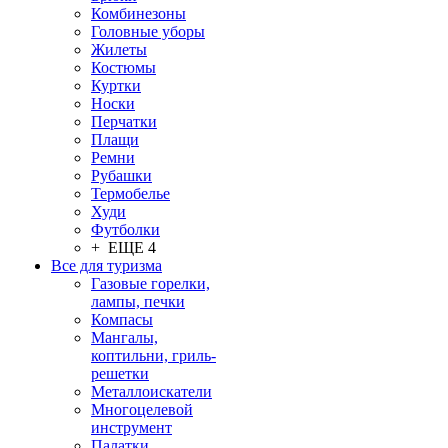
Комбинезоны
Головные уборы
Жилеты
Костюмы
Куртки
Носки
Перчатки
Плащи
Ремни
Рубашки
Термобелье
Худи
Футболки
+ ЕЩЕ 4
Все для туризма
Газовые горелки,
лампы, печки
Компасы
Мангалы,
коптильни, гриль-
решетки
Металлоискатели
Многоцелевой
инструмент
Палатки