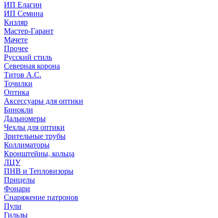
ИП Елагин
ИП Семина
Кизляр
Мастер-Гарант
Мачете
Прочее
Русский стиль
Северная корона
Титов А.С.
Точилки
Оптика
Аксессуары для оптики
Бинокли
Дальномеры
Чехлы для оптики
Зрительные трубы
Коллиматоры
Кронштейны, кольца
ЛЦУ
ПНВ и Тепловизоры
Прицелы
Фонари
Снаряжение патронов
Пули
Гильзы