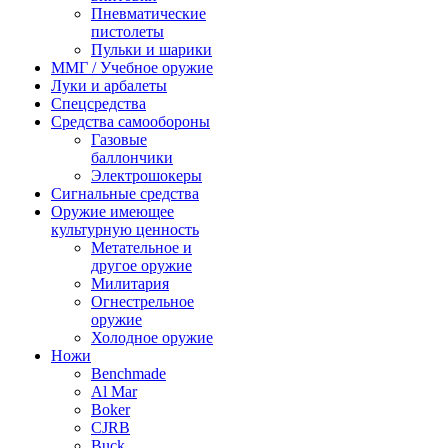
Пневматические
пистолеты
Пульки и шарики
ММГ / Учебное оружие
Луки и арбалеты
Спецсредства
Средства самообороны
Газовые
баллончики
Электрошокеры
Сигнальные средства
Оружие имеющее
культурную ценность
Метательное и
другое оружие
Милитария
Огнестрельное
оружие
Холодное оружие
Ножи
Benchmade
Al Mar
Boker
CJRB
Buck