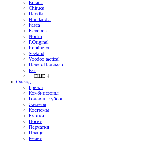
Bekina
Chiruсa
Harkila
Huntlandia
Itasca
Kenetrek
Norfin
P.Original
Remington
Seeland
Voodoo tactical
Псков-Полимер
Рат
+ ЕЩЕ 4
Одежда
Брюки
Комбинезоны
Головные уборы
Жилеты
Костюмы
Куртки
Носки
Перчатки
Плащи
Ремни