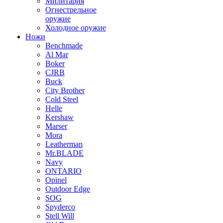
Милитария
Огнестрельное
оружие
Холодное оружие
Ножи
Benchmade
Al Mar
Boker
CJRB
Buck
City Brother
Cold Steel
Helle
Kershaw
Marser
Mora
Leatherman
Mr.BLADE
Navy
ONTARIO
Opinel
Outdoor Edge
SOG
Spyderco
Stell Will