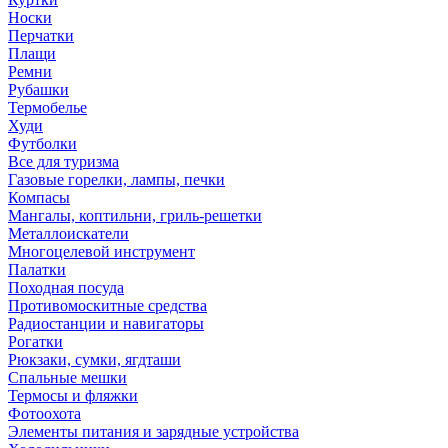
Носки
Перчатки
Плащи
Ремни
Рубашки
Термобелье
Худи
Футболки
Все для туризма
Газовые горелки, лампы, печки
Компасы
Мангалы, коптильни, гриль-решетки
Металлоискатели
Многоцелевой инструмент
Палатки
Походная посуда
Противомоскитные средства
Радиостанции и навигаторы
Рогатки
Рюкзаки, сумки, ягдташи
Спальные мешки
Термосы и фляжки
Фотоохота
Элементы питания и зарядные устройства