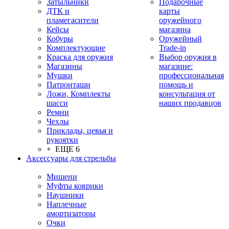
Затыльники
Подарочные
ДТК и
карты
пламегасители
оружейного
Кейсы
магазина
Кобуры
Оружейный
Комплектующие
Trade-in
Краска для оружия
Выбор оружия в
Магазины
магазине:
Мушки
профессиональная
Патронташи
помощь и
Ложи, Комплекты
консультация от
шасси
наших продавцов
Ремни
Чехлы
Приклады, цевья и
рукоятки
+ ЕЩЕ 6
Аксессуары для стрельбы
Мишени
Муфты коврики
Наушники
Наплечные
амортизаторы
Очки