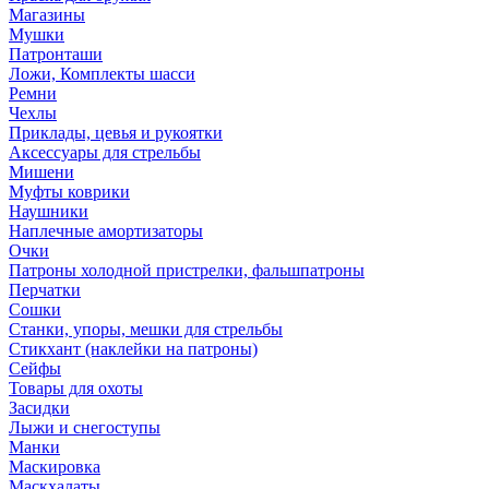
Магазины
Мушки
Патронташи
Ложи, Комплекты шасси
Ремни
Чехлы
Приклады, цевья и рукоятки
Аксессуары для стрельбы
Мишени
Муфты коврики
Наушники
Наплечные амортизаторы
Очки
Патроны холодной пристрелки, фальшпатроны
Перчатки
Сошки
Станки, упоры, мешки для стрельбы
Стикхант (наклейки на патроны)
Сейфы
Товары для охоты
Засидки
Лыжи и снегоступы
Манки
Маскировка
Маскхалаты