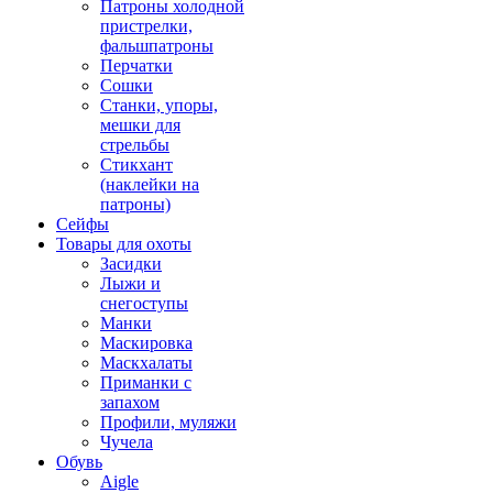
Патроны холодной
пристрелки,
фальшпатроны
Перчатки
Сошки
Станки, упоры,
мешки для
стрельбы
Стикхант
(наклейки на
патроны)
Сейфы
Товары для охоты
Засидки
Лыжи и
снегоступы
Манки
Маскировка
Маскхалаты
Приманки с
запахом
Профили, муляжи
Чучела
Обувь
Aigle