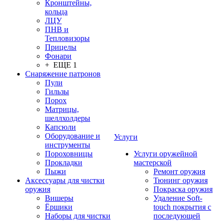
Кронштейны,
кольца
ЛЦУ
ПНВ и
Тепловизоры
Прицелы
Фонари
+ ЕЩЕ 1
Снаряжение патронов
Пули
Гильзы
Порох
Матрицы,
шеллхолдеры
Капсюли
Оборудование и
Услуги
инструменты
Пороховницы
Услуги оружейной
Прокладки
мастерской
Пыжи
Ремонт оружия
Аксессуары для чистки
Тюнинг оружия
оружия
Покраска оружия
Вишеры
Удаление Soft-
Ёршики
touch покрытия с
Наборы для чистки
последующей