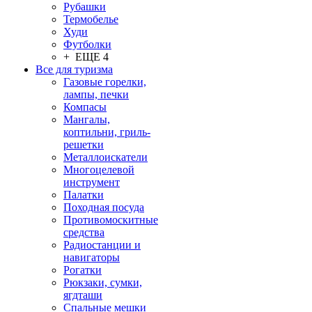
Рубашки
Термобелье
Худи
Футболки
+ ЕЩЕ 4
Все для туризма
Газовые горелки,
лампы, печки
Компасы
Мангалы,
коптильни, гриль-
решетки
Металлоискатели
Многоцелевой
инструмент
Палатки
Походная посуда
Противомоскитные
средства
Радиостанции и
навигаторы
Рогатки
Рюкзаки, сумки,
ягдташи
Спальные мешки