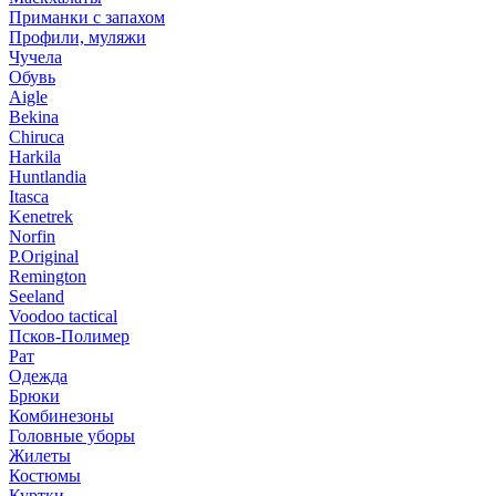
Приманки с запахом
Профили, муляжи
Чучела
Обувь
Aigle
Bekina
Chiruсa
Harkila
Huntlandia
Itasca
Kenetrek
Norfin
P.Original
Remington
Seeland
Voodoo tactical
Псков-Полимер
Рат
Одежда
Брюки
Комбинезоны
Головные уборы
Жилеты
Костюмы
Куртки