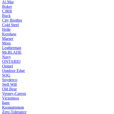
Al Mar
Boker
CJRB
Buck
City Brother
Cold Steel
Helle
Kershaw
Marser
Mora
Leatherman
Mr.BLADE
Navy
ONTARIO
Opinel
Outdoor Edge
SOG
Spyderco
Stell Will
Old Bear
Verney-Carron
Victorinox
Барс
Калашников
Zero Tolerance