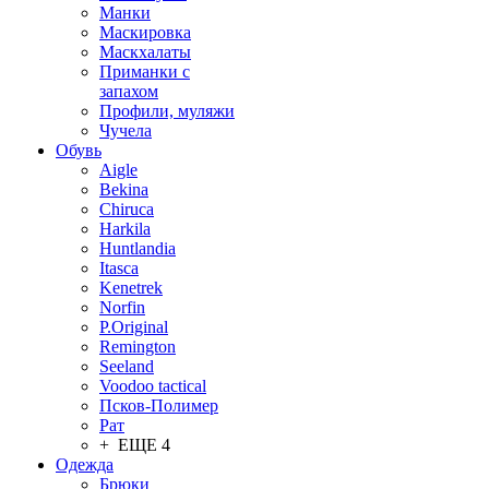
Манки
Маскировка
Маскхалаты
Приманки с
запахом
Профили, муляжи
Чучела
Обувь
Aigle
Bekina
Chiruсa
Harkila
Huntlandia
Itasca
Kenetrek
Norfin
P.Original
Remington
Seeland
Voodoo tactical
Псков-Полимер
Рат
+ ЕЩЕ 4
Одежда
Брюки