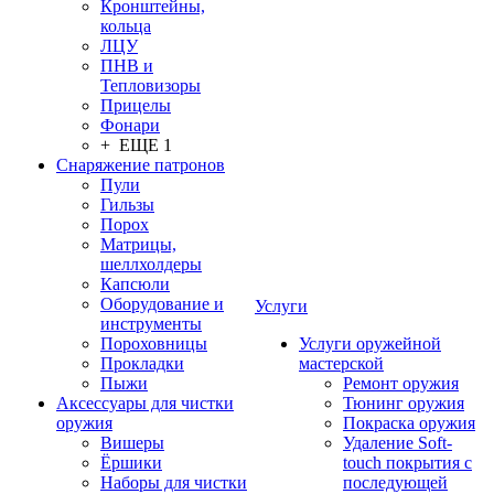
Кронштейны,
кольца
ЛЦУ
ПНВ и
Тепловизоры
Прицелы
Фонари
+ ЕЩЕ 1
Снаряжение патронов
Пули
Гильзы
Порох
Матрицы,
шеллхолдеры
Капсюли
Оборудование и
Услуги
инструменты
Пороховницы
Услуги оружейной
Прокладки
мастерской
Пыжи
Ремонт оружия
Аксессуары для чистки
Тюнинг оружия
оружия
Покраска оружия
Вишеры
Удаление Soft-
Ёршики
touch покрытия с
Наборы для чистки
последующей