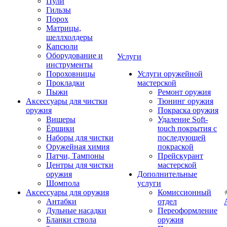
Пули
Гильзы
Порох
Матрицы,
шеллхолдеры
Капсюли
Оборудование и
Услуги
инструменты
Пороховницы
Услуги оружейной
Прокладки
мастерской
Пыжи
Ремонт оружия
Аксессуары для чистки
Тюнинг оружия
оружия
Покраска оружия
Вишеры
Удаление Soft-
Ёршики
touch покрытия с
Наборы для чистки
последующей
Оружейная химия
покраской
Патчи, Тампоны
Прейскурант
Центры для чистки
мастерской
оружия
Дополнительные
Шомпола
услуги
Аксессуары для оружия
Комиссионный
Антабки
отдел
Дульные насадки
Переоформление
Бланки ствола
оружия