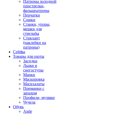
Патроны холодной
пристрелки,
фальшпатроны
Перчатки
Сошки
Станки, упоры,
мешки для
стрельбы
Стикхант
(наклейки на
патроны)
Сейфы
Товары для охоты
Засидки
Лыжи и
снегоступы
Манки
Маскировка
Маскхалаты
Приманки с
запахом
Профили, муляжи
Чучела
Обувь
Aigle