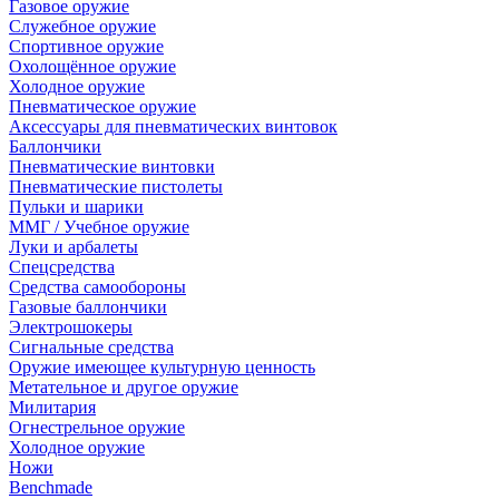
Газовое оружие
Служебное оружие
Спортивное оружие
Охолощённое оружие
Холодное оружие
Пневматическое оружие
Аксессуары для пневматических винтовок
Баллончики
Пневматические винтовки
Пневматические пистолеты
Пульки и шарики
ММГ / Учебное оружие
Луки и арбалеты
Спецсредства
Средства самообороны
Газовые баллончики
Электрошокеры
Сигнальные средства
Оружие имеющее культурную ценность
Метательное и другое оружие
Милитария
Огнестрельное оружие
Холодное оружие
Ножи
Benchmade