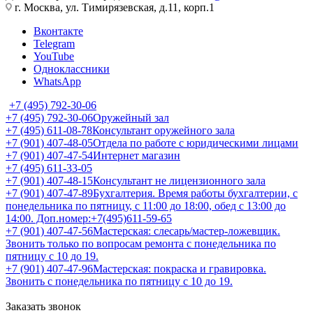
г. Москва, ул. Тимирязевская, д.11, корп.1
Вконтакте
Telegram
YouTube
Одноклассники
WhatsApp
+7 (495) 792-30-06
+7 (495) 792-30-06
Оружейный зал
+7 (495) 611-08-78
Консультант оружейного зала
+7 (901) 407-48-05
Отдела по работе с юридическими лицами
+7 (901) 407-47-54
Интернет магазин
+7 (495) 611-33-05
+7 (901) 407-48-15
Консультант не лицензионного зала
+7 (901) 407-47-89
Бухгалтерия. Время работы бухгалтерии, с
понедельника по пятницу, с 11:00 до 18:00, обед с 13:00 до
14:00. Доп.номер:+7(495)611-59-65
+7 (901) 407-47-56
Мастерская: слесарь/мастер-ложевщик.
Звонить только по вопросам ремонта с понедельника по
пятницу с 10 до 19.
+7 (901) 407-47-96
Мастерская: покраска и гравировка.
Звонить с понедельника по пятницу с 10 до 19.
Заказать звонок