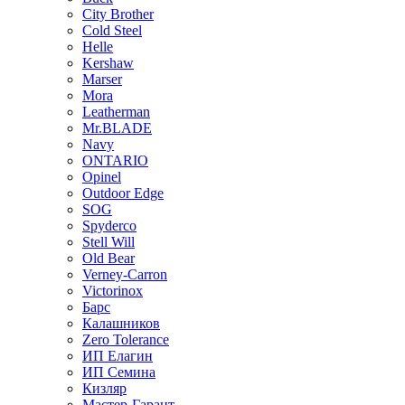
City Brother
Cold Steel
Helle
Kershaw
Marser
Mora
Leatherman
Mr.BLADE
Navy
ONTARIO
Opinel
Outdoor Edge
SOG
Spyderco
Stell Will
Old Bear
Verney-Carron
Victorinox
Барс
Калашников
Zero Tolerance
ИП Елагин
ИП Семина
Кизляр
Мастер-Гарант