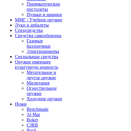
Пневматические
пистолеты
Пульки и шарики
ММГ / Учебное оружие
Луки и арбалеты
Спецсредства
Средства самообороны
Газовые
баллончики
Электрошокеры
Сигнальные средства
Оружие имеющее
культурную ценность
Метательное и
другое оружие
Милитария
Огнестрельное
оружие
Холодное оружие
Ножи
Benchmade
Al Mar
Boker
CJRB
Buck