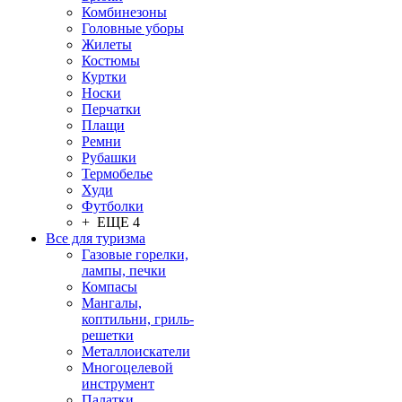
Комбинезоны
Головные уборы
Жилеты
Костюмы
Куртки
Носки
Перчатки
Плащи
Ремни
Рубашки
Термобелье
Худи
Футболки
+ ЕЩЕ 4
Все для туризма
Газовые горелки,
лампы, печки
Компасы
Мангалы,
коптильни, гриль-
решетки
Металлоискатели
Многоцелевой
инструмент
Палатки