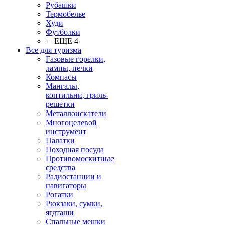
Рубашки
Термобелье
Худи
Футболки
+ ЕЩЕ 4
Все для туризма
Газовые горелки,
лампы, печки
Компасы
Мангалы,
коптильни, гриль-
решетки
Металлоискатели
Многоцелевой
инструмент
Палатки
Походная посуда
Противомоскитные
средства
Радиостанции и
навигаторы
Рогатки
Рюкзаки, сумки,
ягдташи
Спальные мешки