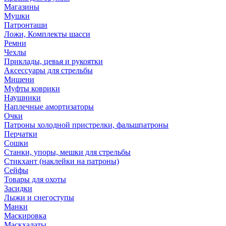
Магазины
Мушки
Патронташи
Ложи, Комплекты шасси
Ремни
Чехлы
Приклады, цевья и рукоятки
Аксессуары для стрельбы
Мишени
Муфты коврики
Наушники
Наплечные амортизаторы
Очки
Патроны холодной пристрелки, фальшпатроны
Перчатки
Сошки
Станки, упоры, мешки для стрельбы
Стикхант (наклейки на патроны)
Сейфы
Товары для охоты
Засидки
Лыжи и снегоступы
Манки
Маскировка
Маскхалаты