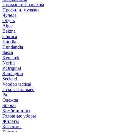
Приманки с запахом
Профили, муляжи
Чучела
Обувь
Aigle
Bekina
Chiruсa
Harkila
Huntlandia
Itasca
Kenetrek
Norfin
P.Original
Remington
Seeland
Voodoo tactical
Псков-Полимер
Рат
Одежда
Брюки
Комбинезоны
Головные уборы
Жилеты
Костюмы
Куртки