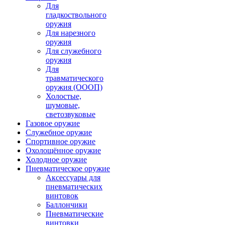
Для
гладкоствольного
оружия
Для нарезного
оружия
Для служебного
оружия
Для
травматического
оружия (ОООП)
Холостые,
шумовые,
светозвуковые
Газовое оружие
Служебное оружие
Спортивное оружие
Охолощённое оружие
Холодное оружие
Пневматическое оружие
Аксессуары для
пневматических
винтовок
Баллончики
Пневматические
винтовки