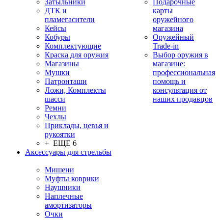
Затыльники
Подарочные
ДТК и
карты
пламегасители
оружейного
Кейсы
магазина
Кобуры
Оружейный
Комплектующие
Trade-in
Краска для оружия
Выбор оружия в
Магазины
магазине:
Мушки
профессиональная
Патронташи
помощь и
Ложи, Комплекты
консультация от
шасси
наших продавцов
Ремни
Чехлы
Приклады, цевья и
рукоятки
+ ЕЩЕ 6
Аксессуары для стрельбы
Мишени
Муфты коврики
Наушники
Наплечные
амортизаторы
Очки