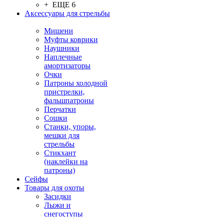
+ ЕЩЕ 6
Аксессуары для стрельбы
Мишени
Муфты коврики
Наушники
Наплечные
амортизаторы
Очки
Патроны холодной
пристрелки,
фальшпатроны
Перчатки
Сошки
Станки, упоры,
мешки для
стрельбы
Стикхант
(наклейки на
патроны)
Сейфы
Товары для охоты
Засидки
Лыжи и
снегоступы