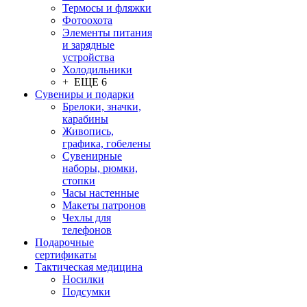
Термосы и фляжки
Фотоохота
Элементы питания
и зарядные
устройства
Холодильники
+ ЕЩЕ 6
Сувениры и подарки
Брелоки, значки,
карабины
Живопись,
графика, гобелены
Сувенирные
наборы, рюмки,
стопки
Часы настенные
Макеты патронов
Чехлы для
телефонов
Подарочные
сертификаты
Тактическая медицина
Носилки
Подсумки