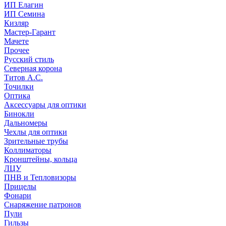
ИП Елагин
ИП Семина
Кизляр
Мастер-Гарант
Мачете
Прочее
Русский стиль
Северная корона
Титов А.С.
Точилки
Оптика
Аксессуары для оптики
Бинокли
Дальномеры
Чехлы для оптики
Зрительные трубы
Коллиматоры
Кронштейны, кольца
ЛЦУ
ПНВ и Тепловизоры
Прицелы
Фонари
Снаряжение патронов
Пули
Гильзы