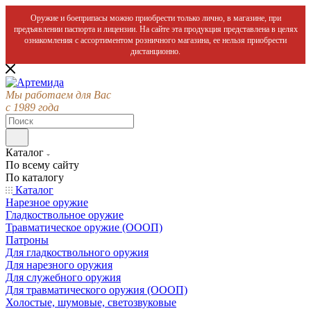
Оружие и боеприпасы можно приобрести только лично, в магазине, при
предъявлении паспорта и лицензии. На сайте эта продукция представлена в целях
ознакомления с ассортиментом розничного магазина, ее нельзя приобрести
дистанционно.
Мы работаем для Вас
с 1989 года
Каталог
По всему сайту
По каталогу
Каталог
Нарезное оружие
Гладкоствольное оружие
Травматическое оружие (ОООП)
Патроны
Для гладкоствольного оружия
Для нарезного оружия
Для служебного оружия
Для травматического оружия (ОООП)
Холостые, шумовые, светозвуковые