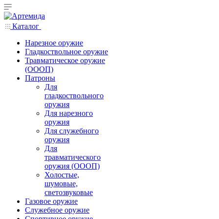
Каталог
Нарезное оружие
Гладкоствольное оружие
Травматическое оружие
(ОООП)
Патроны
Для
гладкоствольного
оружия
Для нарезного
оружия
Для служебного
оружия
Для
травматического
оружия (ОООП)
Холостые,
шумовые,
светозвуковые
Газовое оружие
Служебное оружие
Спортивное оружие