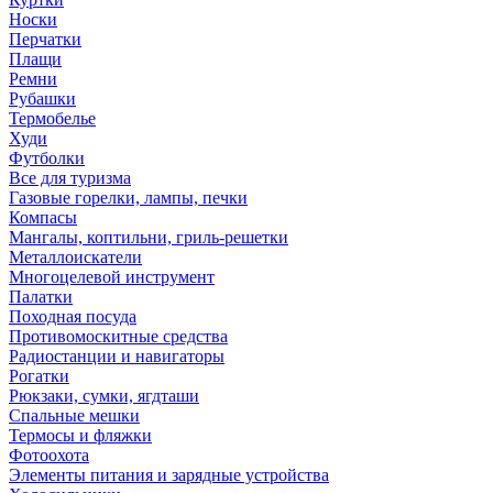
Носки
Перчатки
Плащи
Ремни
Рубашки
Термобелье
Худи
Футболки
Все для туризма
Газовые горелки, лампы, печки
Компасы
Мангалы, коптильни, гриль-решетки
Металлоискатели
Многоцелевой инструмент
Палатки
Походная посуда
Противомоскитные средства
Радиостанции и навигаторы
Рогатки
Рюкзаки, сумки, ягдташи
Спальные мешки
Термосы и фляжки
Фотоохота
Элементы питания и зарядные устройства