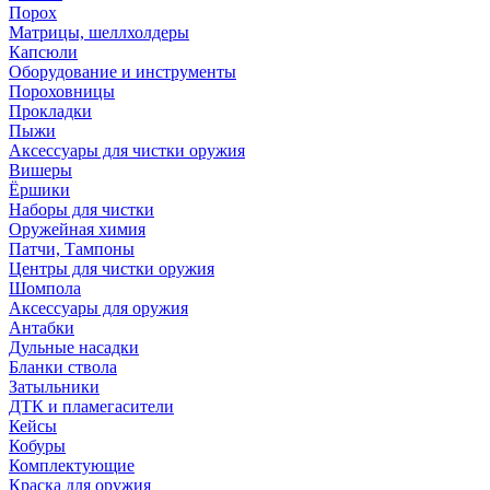
Порох
Матрицы, шеллхолдеры
Капсюли
Оборудование и инструменты
Пороховницы
Прокладки
Пыжи
Аксессуары для чистки оружия
Вишеры
Ёршики
Наборы для чистки
Оружейная химия
Патчи, Тампоны
Центры для чистки оружия
Шомпола
Аксессуары для оружия
Антабки
Дульные насадки
Бланки ствола
Затыльники
ДТК и пламегасители
Кейсы
Кобуры
Комплектующие
Краска для оружия