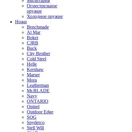
Милитария
Огнестрельное
оружие
Холодное оружие
Ножи
Benchmade
Al Mar
Boker
CJRB
Buck
City Brother
Cold Steel
Helle
Kershaw
Marser
Mora
Leatherman
Mr.BLADE
Navy
ONTARIO
Opinel
Outdoor Edge
SOG
Spyderco
Stell Will