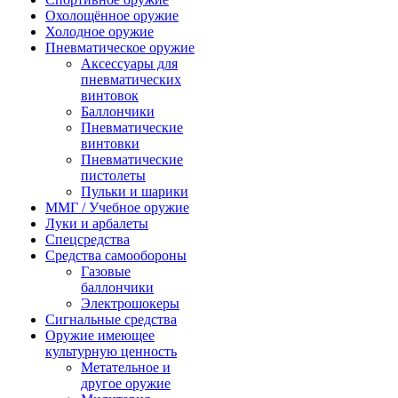
Охолощённое оружие
Холодное оружие
Пневматическое оружие
Аксессуары для
пневматических
винтовок
Баллончики
Пневматические
винтовки
Пневматические
пистолеты
Пульки и шарики
ММГ / Учебное оружие
Луки и арбалеты
Спецсредства
Средства самообороны
Газовые
баллончики
Электрошокеры
Сигнальные средства
Оружие имеющее
культурную ценность
Метательное и
другое оружие