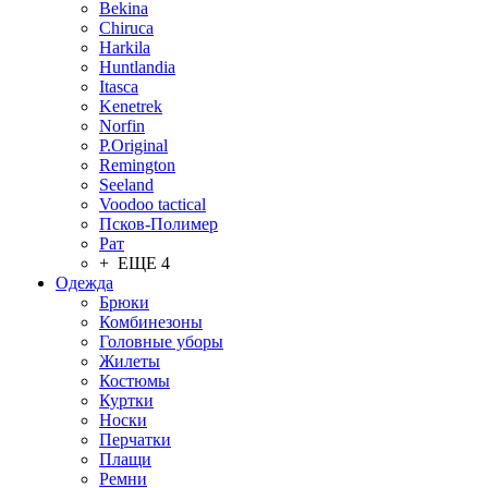
Bekina
Chiruсa
Harkila
Huntlandia
Itasca
Kenetrek
Norfin
P.Original
Remington
Seeland
Voodoo tactical
Псков-Полимер
Рат
+ ЕЩЕ 4
Одежда
Брюки
Комбинезоны
Головные уборы
Жилеты
Костюмы
Куртки
Носки
Перчатки
Плащи
Ремни