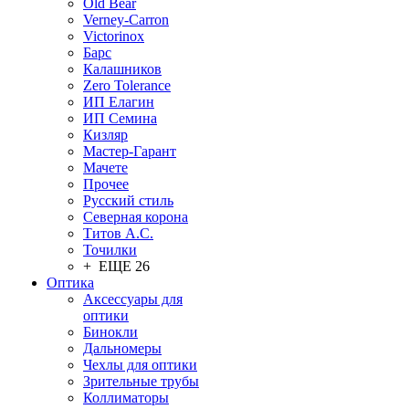
Old Bear
Verney-Carron
Victorinox
Барс
Калашников
Zero Tolerance
ИП Елагин
ИП Семина
Кизляр
Мастер-Гарант
Мачете
Прочее
Русский стиль
Северная корона
Титов А.С.
Точилки
+ ЕЩЕ 26
Оптика
Аксессуары для
оптики
Бинокли
Дальномеры
Чехлы для оптики
Зрительные трубы
Коллиматоры