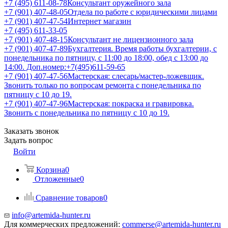
+7 (495) 611-08-78
Консультант оружейного зала
+7 (901) 407-48-05
Отдела по работе с юридическими лицами
+7 (901) 407-47-54
Интернет магазин
+7 (495) 611-33-05
+7 (901) 407-48-15
Консультант не лицензионного зала
+7 (901) 407-47-89
Бухгалтерия. Время работы бухгалтерии, с
понедельника по пятницу, с 11:00 до 18:00, обед с 13:00 до
14:00. Доп.номер:+7(495)611-59-65
+7 (901) 407-47-56
Мастерская: слесарь/мастер-ложевщик.
Звонить только по вопросам ремонта с понедельника по
пятницу с 10 до 19.
+7 (901) 407-47-96
Мастерская: покраска и гравировка.
Звонить с понедельника по пятницу с 10 до 19.
Заказать звонок
Задать вопрос
Войти
Корзина
0
Отложенные
0
Сравнение товаров
0
info@artemida-hunter.ru
Для коммерческих предложений:
commerse@artemida-hunter.ru