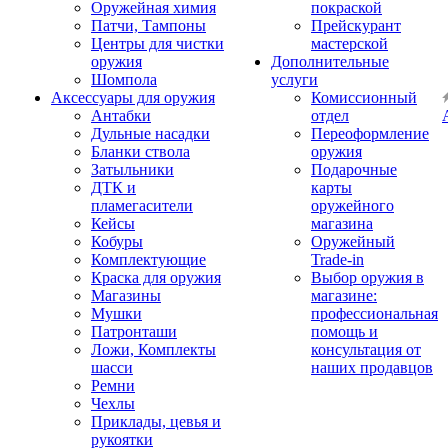
Оружейная химия
покраской
Патчи, Тампоны
Прейскурант
Центры для чистки
мастерской
оружия
Дополнительные
Шомпола
услуги
Аксессуары для оружия
Комиссионный
Антабки
отдел
Дульные насадки
Переоформление
Бланки ствола
оружия
Затыльники
Подарочные
ДТК и
карты
пламегасители
оружейного
Кейсы
магазина
Кобуры
Оружейный
Комплектующие
Trade-in
Краска для оружия
Выбор оружия в
Магазины
магазине:
Мушки
профессиональная
Патронташи
помощь и
Ложи, Комплекты
консультация от
шасси
наших продавцов
Ремни
Чехлы
Приклады, цевья и
рукоятки