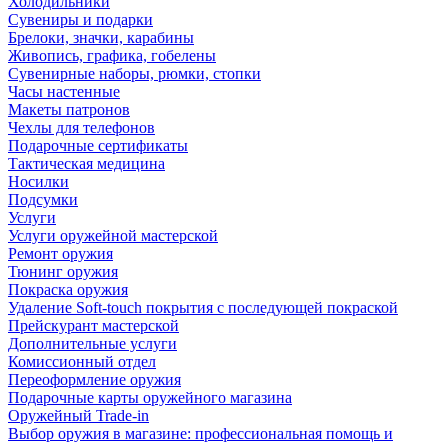
Холодильники
Сувениры и подарки
Брелоки, значки, карабины
Живопись, графика, гобелены
Сувенирные наборы, рюмки, стопки
Часы настенные
Макеты патронов
Чехлы для телефонов
Подарочные сертификаты
Тактическая медицина
Носилки
Подсумки
Услуги
Услуги оружейной мастерской
Ремонт оружия
Тюнинг оружия
Покраска оружия
Удаление Soft-touch покрытия с последующей покраской
Прейскурант мастерской
Дополнительные услуги
Комиссионный отдел
Переоформление оружия
Подарочные карты оружейного магазина
Оружейный Trade-in
Выбор оружия в магазине: профессиональная помощь и