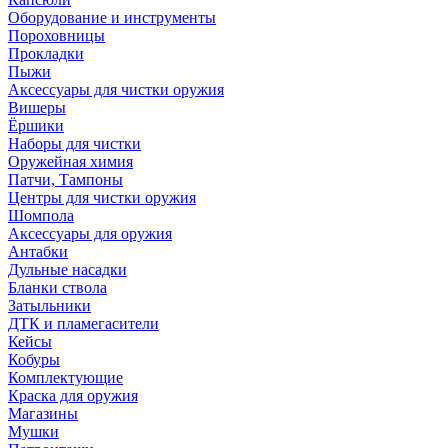
Оборудование и инструменты
Пороховницы
Прокладки
Пыжи
Аксессуары для чистки оружия
Вишеры
Ёршики
Наборы для чистки
Оружейная химия
Патчи, Тампоны
Центры для чистки оружия
Шомпола
Аксессуары для оружия
Антабки
Дульные насадки
Бланки ствола
Затыльники
ДТК и пламегасители
Кейсы
Кобуры
Комплектующие
Краска для оружия
Магазины
Мушки