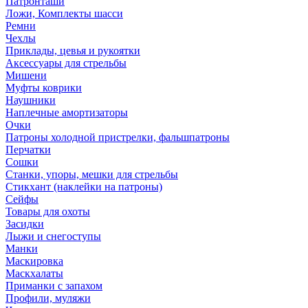
Патронташи
Ложи, Комплекты шасси
Ремни
Чехлы
Приклады, цевья и рукоятки
Аксессуары для стрельбы
Мишени
Муфты коврики
Наушники
Наплечные амортизаторы
Очки
Патроны холодной пристрелки, фальшпатроны
Перчатки
Сошки
Станки, упоры, мешки для стрельбы
Стикхант (наклейки на патроны)
Сейфы
Товары для охоты
Засидки
Лыжи и снегоступы
Манки
Маскировка
Маскхалаты
Приманки с запахом
Профили, муляжи