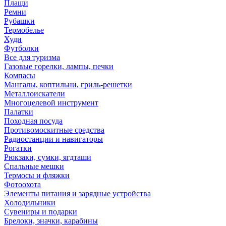
Плащи
Ремни
Рубашки
Термобелье
Худи
Футболки
Все для туризма
Газовые горелки, лампы, печки
Компасы
Мангалы, коптильни, гриль-решетки
Металлоискатели
Многоцелевой инструмент
Палатки
Походная посуда
Противомоскитные средства
Радиостанции и навигаторы
Рогатки
Рюкзаки, сумки, ягдташи
Спальные мешки
Термосы и фляжки
Фотоохота
Элементы питания и зарядные устройства
Холодильники
Сувениры и подарки
Брелоки, значки, карабины