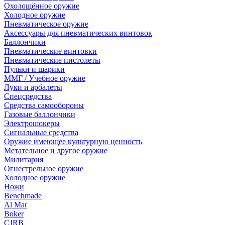
Охолощённое оружие
Холодное оружие
Пневматическое оружие
Аксессуары для пневматических винтовок
Баллончики
Пневматические винтовки
Пневматические пистолеты
Пульки и шарики
ММГ / Учебное оружие
Луки и арбалеты
Спецсредства
Средства самообороны
Газовые баллончики
Электрошокеры
Сигнальные средства
Оружие имеющее культурную ценность
Метательное и другое оружие
Милитария
Огнестрельное оружие
Холодное оружие
Ножи
Benchmade
Al Mar
Boker
CJRB