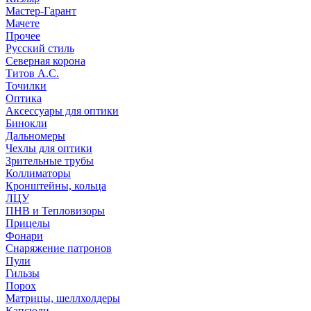
Мастер-Гарант
Мачете
Прочее
Русский стиль
Северная корона
Титов А.С.
Точилки
Оптика
Аксессуары для оптики
Бинокли
Дальномеры
Чехлы для оптики
Зрительные трубы
Коллиматоры
Кронштейны, кольца
ЛЦУ
ПНВ и Тепловизоры
Прицелы
Фонари
Снаряжение патронов
Пули
Гильзы
Порох
Матрицы, шеллхолдеры
Капсюли