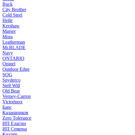
Buck
City Brother
Cold Steel
Helle
Kershaw
Marser
Mora
Leatherman
Mr.BLADE
Navy
ONTARIO
Opinel
Outdoor Edge
SOG
Spyderco
Stell Will
Old Bear
Verney-Carron
Victorinox
Барс
Калашников
Zero Tolerance
ИП Елагин
ИП Семина
Кизляр