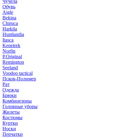
Чучела
Обувь
Aigle
Bekina
Chiruсa
Harkila
Huntlandia
Itasca
Kenetrek
Norfin
P.Original
Remington
Seeland
Voodoo tactical
Псков-Полимер
Рат
Одежда
Брюки
Комбинезоны
Головные уборы
Жилеты
Костюмы
Куртки
Носки
Перчатки